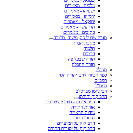
שמואל - מאמרים
מלכים - מאמרים
ישעיהו - מאמרים
ירמיהו - מאמרים
יחזקאל - מאמרים
תרי עשר - מאמרים
כתובים - מאמרים
תורה שבעל פה, משנה, תלמוד
מסכת אבות
תלמוד
חכמים
תורה שבעל פה
תורת הקבלה
תפילה
ספר הכוזרי לרבי יהודה הלוי
רמב"ם
רמח"ל
רבי נחמן מברסלב
הרב קוק ותורתו
ספר אורות - סיכומי שיעורים
אורות התורה
מידות הראי"ה
לנבוכי הדור
הרב קוק על המועדים
הרב קוק על יסודות התורה