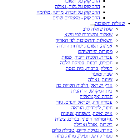
הרב קוק על תשובה
הרב קוק על גלות, גאולה
הרב קוק על חברה, מדינה, מלחמה
הרב קוק - מאמרים שונים
שאלות ותשובות
שלח שאלה לרב
שאלות ותשובות לפי נושא
השאלות והתשובות לפי תאריך
אמונה, תשובה, יסודות התורה
מקורות ופירושיהם
עברית, הלכות דיבור, שמות
חכמים, רבנות, פסיקת הלכה
תפילה, ברכות, בית כנסת
שבת ומועד
ציונות, גאולה
ארץ ישראל, הלכות תלויות בה
בית המקדש, הר הבית
חברה ואקטואליה
עבודה זרה, ישראל והגוים, גיור
חינוך, לימודים, הוראה
איש ואשה, משפחה, צניעות
גוף ומראה חיצוני, בגדים, ציצית
כשרות, אוכל ואכילה
טהרה, נטילת ידיים, טבילת כלים
ספרי קודש, תפילין, מזוזה, גניזה