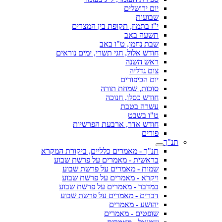
יום ירושלים
שבועות
י"ז בתמוז, תקופת בין המצרים
תשעה באב
שבת נחמו, ט"ו באב
חודש אלול, חגי תשרי, ימים נוראים
ראש השנה
צום גדליה
יום הכיפורים
סוכות, שמחת תורה
חודש כסלו, חנוכה
עשרה בטבת
ט"ו בשבט
חודש אדר, ארבעת הפרשיות
פורים
תנ"ך
תנ"ך - מאמרים כלליים, ביקורת המקרא
בראשית - מאמרים על פרשת שבוע
שמות - מאמרים על פרשת שבוע
ויקרא - מאמרים על פרשת שבוע
במדבר - מאמרים על פרשת שבוע
דברים - מאמרים על פרשת שבוע
יהושע - מאמרים
שופטים - מאמרים