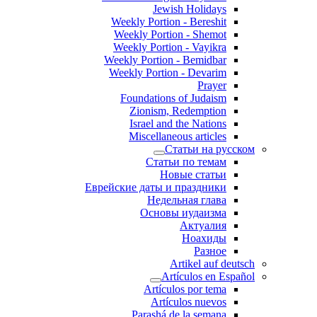
Jewish Holidays
Weekly Portion - Bereshit
Weekly Portion - Shemot
Weekly Portion - Vayikra
Weekly Portion - Bemidbar
Weekly Portion - Devarim
Prayer
Foundations of Judaism
Zionism, Redemption
Israel and the Nations
Miscellaneous articles
Статьи на русском
Статьи по темам
Новые статьи
Еврейские даты и праздники
Недельная глава
Основы иудаизма
Актуалия
Ноахиды
Разное
Artikel auf deutsch
Artículos en Español
Artículos por tema
Artículos nuevos
Parashá de la semana