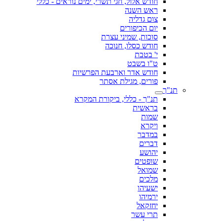
חודש אלול, חגי תשרי, ימים נוראים - כללי
ראש השנה
צום גדליה
יום הכיפורים
סוכות, שמיני עצרת
חודש כסלו, חנוכה
י' בטבת
ט"ו בשבט
חודש אדר וארבעת הפרשיות
פורים, מגילת אסתר
תנ"ך
תנ"ך - כללי, ביקורת המקרא
בראשית
שמות
ויקרא
במדבר
דברים
יהושע
שופטים
שמואל
מלכים
ישעיהו
ירמיהו
יחזקאל
תרי עשר