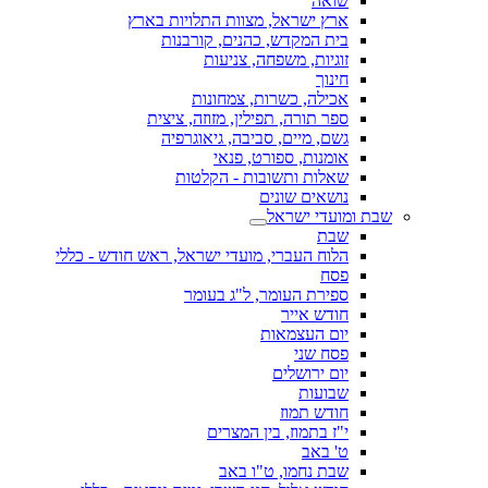
שואה
ארץ ישראל, מצוות התלויות בארץ
בית המקדש, כהנים, קורבנות
זוגיות, משפחה, צניעות
חינוך
אכילה, כשרות, צמחונות
ספר תורה, תפילין, מזוזה, ציצית
גשם, מיים, סביבה, גיאוגרפיה
אומנות, ספורט, פנאי
שאלות ותשובות - הקלטות
נושאים שונים
שבת ומועדי ישראל
שבת
הלוח העברי, מועדי ישראל, ראש חודש - כללי
פסח
ספירת העומר, ל"ג בעומר
חודש אייר
יום העצמאות
פסח שני
יום ירושלים
שבועות
חודש תמוז
י"ז בתמוז, בין המצרים
ט' באב
שבת נחמו, ט"ו באב