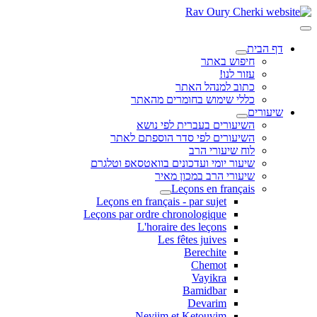
דף הבית
חיפוש באתר
עזור לנו!
כתוב למנהל האתר
כללי שימוש בחומרים מהאתר
שיעורים
השיעורים בעברית לפי נושא
השיעורים לפי סדר הוספתם לאתר
לוח שיעורי הרב
שיעור יומי ועדכונים בוואטסאפ וטלגרם
שיעורי הרב במכון מאיר
Leçons en français
Leçons en français - par sujet
Leçons par ordre chronologique
L'horaire des leçons
Les fêtes juives
Berechite
Chemot
Vayikra
Bamidbar
Devarim
Neviim et Ketouvim