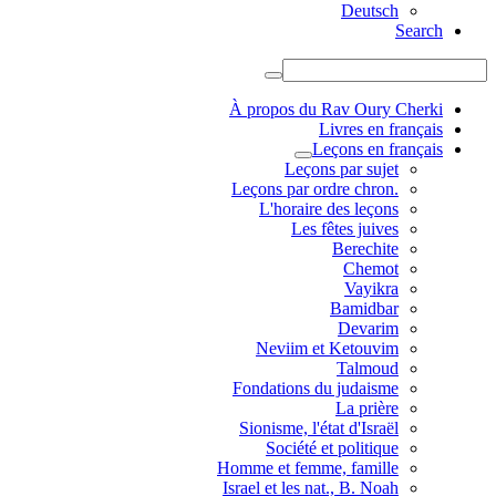
Deutsch
Search
À propos du Rav Oury Cherki
Livres en français
Leçons en français
Leçons par sujet
.Leçons par ordre chron
L'horaire des leçons
Les fêtes juives
Berechite
Chemot
Vayikra
Bamidbar
Devarim
Neviim et Ketouvim
Talmoud
Fondations du judaisme
La prière
Sionisme, l'état d'Israël
Société et politique
Homme et femme, famille
Israel et les nat., B. Noah