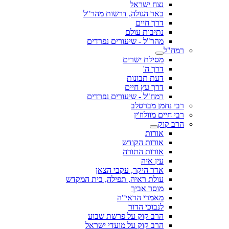
נצח ישראל
באר הגולה, דרשות מהר"ל
דרך חיים
נתיבות עולם
מהר"ל - שיעורים נפרדים
רמח"ל
מסילת ישרים
דרך ה'
דעת תבונות
דרך עץ חיים
רמח"ל - שיעורים נפרדים
רבי נחמן מברסלב
רבי חיים מוולוז'ין
הרב קוק
אורות
אורות הקודש
אורות התורה
עין איה
אדר היקר, עקבי הצאן
עולת ראיה, תפילה, בית המקדש
מוסר אביך
מאמרי הראי"ה
לנבוכי הדור
הרב קוק על פרשת שבוע
הרב קוק על מועדי ישראל