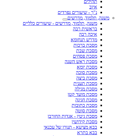
תהילים
איוב
נ"ך - שיעורים נפרדים
משנה, תלמוד, מדרשים
משנה, תלמוד, מדרשים - שיעורים כלליים
בראשית רבה
איכה רבה
מדרש תנחומא
מסכת ברכות
מסכת שבת
מסכת פסחים
מסכת ראש השנה
מסכת יומא
מסכת סוכה
מסכת ביצה
מסכת תענית
מסכת מגילה
מסכת מועד קטן
מסכת חגיגה
מסכת כתובות
מסכת סוטה
מסכת גיטין - אגדות החורבן
מסכת קידושין
בבא מציעא - תנורו של עכנאי
בבא בתרא