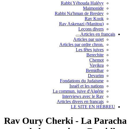
Rabbi Yéhouda Halévy
Maimonide
Rabbi Na'hman de Breslev
Rav Kook
(Rav Askenazi (Manitou
Leçons divers
Articles en français
Articles par sujet
.Articles par ordre chron
Les fêtes juives
Berechite
Chemot
Vayikra
Bemidbar
Devarim
Fondations du Judaisme
Israël et les nations
La commun. juive d'Algérie
Interviews avec le Rav
Articles divers en français
LE SITE EN HÉBREU
Rav Oury Cherki - La Paracha