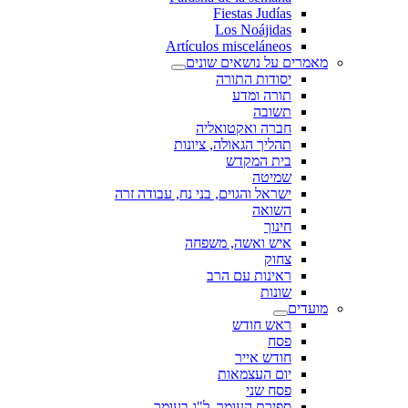
Fiestas Judías
Los Noájidas
Artículos misceláneos
מאמרים על נושאים שונים
יסודות התורה
תורה ומדע
תשובה
חברה ואקטואליה
תהליך הגאולה, ציונות
בית המקדש
שמיטה
ישראל והגוים, בני נח, עבודה זרה
השואה
חינוך
איש ואשה, משפחה
צחוק
ראינות עם הרב
שונות
מועדים
ראש חודש
פסח
חודש אייר
יום העצמאות
פסח שני
ספירת העומר, ל"ג בעומר