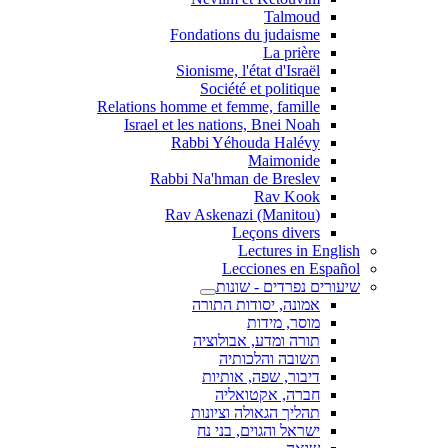
Talmoud
Fondations du judaisme
La prière
Sionisme, l'état d'Israël
Société et politique
Relations homme et femme, famille
Israel et les nations, Bnei Noah
Rabbi Yéhouda Halévy
Maimonide
Rabbi Na'hman de Breslev
Rav Kook
(Rav Askenazi (Manitou
Leçons divers
Lectures in English
Lecciones en Español
שיעורים נפרדים - שונות
אמונה, יסודות התורה
מוסר, מידות
תורה ומדע, אבולוציה
תשובה והלכותיה
דיבור, שפה, אותיות
חברה, אקטואליה
תהליך הגאולה וציונות
ישראל והגוים, בני נח