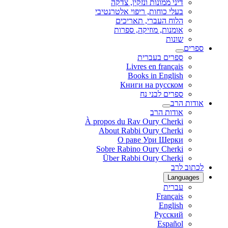
דיני ממונות ונזקין, צדקה
בעלי כוחות, ריפוי אלטרנטיבי
הלוח העברי, תאריכים
אומנות, מוזיקה, ספרות
שונות
ספרים
ספרים בעברית
Livres en français
Books in English
Книги на русском
ספרים לבני נח
אודות הרב
אודות הרב
À propos du Rav Oury Cherki
About Rabbi Oury Cherki
О раве Ури Шерки
Sobre Rabino Oury Cherki
Über Rabbi Oury Cherki
לכתוב לרב
Languages
עברית
Français
English
Русский
Español