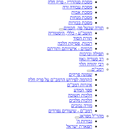
מסכת סנהדרין - פרק חלק
מסכת עבודה זרה
מסכת אבות
מסכת מנחות
מסכת בכורות
תורה שבעל פה, חכמים
תושב"ע - כללי, היסטוריה
תורת הסוד
רבנות, פסיקת הלכה
חכמים - אישיותם ותורתם
תפילה וברכות
רב סעדיה גאון
רבי יהודה הלוי
רמב"ם
שמונה פרקים
הקדמה לפירוש הרמב"ם על פרק חלק
איגרות רמב"ם
ספר המדע
הלכות תשובה
הלכות מלכים
מורה נבוכים
רמב"ם - שיעורים נפרדים
מהר"ל מפראג
גבורות ה'
תפארת ישראל