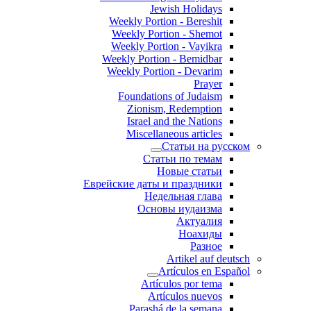
Jewish Holidays
Weekly Portion - Bereshit
Weekly Portion - Shemot
Weekly Portion - Vayikra
Weekly Portion - Bemidbar
Weekly Portion - Devarim
Prayer
Foundations of Judaism
Zionism, Redemption
Israel and the Nations
Miscellaneous articles
Статьи на русском
Статьи по темам
Новые статьи
Еврейские даты и праздники
Недельная глава
Основы иудаизма
Актуалия
Ноахиды
Разное
Artikel auf deutsch
Artículos en Español
Artículos por tema
Artículos nuevos
Parashá de la semana