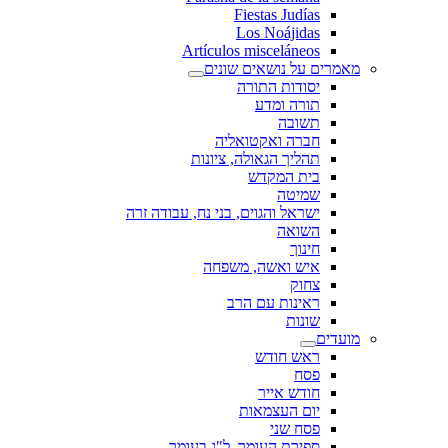
Fiestas Judías
Los Noájidas
Artículos misceláneos
מאמרים על נושאים שונים
יסודות התורה
תורה ומדע
תשובה
חברה ואקטואליה
תהליך הגאולה, ציונות
בית המקדש
שמיטה
ישראל והגוים, בני נח, עבודה זרה
השואה
חינוך
איש ואשה, משפחה
צחוק
ראינות עם הרב
שונות
מועדים
ראש חודש
פסח
חודש אייר
יום העצמאות
פסח שני
ספירת העומר, ל"ג בעומר