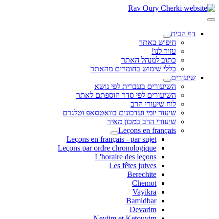
דף הבית
חיפוש באתר
עזור לנו!
כתוב למנהל האתר
כללי שימוש בחומרים מהאתר
שיעורים
השיעורים בעברית לפי נושא
השיעורים לפי סדר הוספתם לאתר
לוח שיעורי הרב
שיעור יומי ועדכונים בוואטסאפ וטלגרם
שיעורי הרב במכון מאיר
Leçons en français
Leçons en français - par sujet
Leçons par ordre chronologique
L'horaire des leçons
Les fêtes juives
Berechite
Chemot
Vayikra
Bamidbar
Devarim
Neviim et Ketouvim