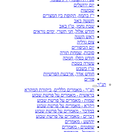
יום ירושלים
שבועות
י"ז בתמוז, תקופת בין המצרים
תשעה באב
שבת נחמו, ט"ו באב
חודש אלול, חגי תשרי, ימים נוראים
ראש השנה
צום גדליה
יום הכיפורים
סוכות, שמחת תורה
חודש כסלו, חנוכה
עשרה בטבת
ט"ו בשבט
חודש אדר, ארבעת הפרשיות
פורים
תנ"ך
תנ"ך - מאמרים כלליים, ביקורת המקרא
בראשית - מאמרים על פרשת שבוע
שמות - מאמרים על פרשת שבוע
ויקרא - מאמרים על פרשת שבוע
במדבר - מאמרים על פרשת שבוע
דברים - מאמרים על פרשת שבוע
יהושע - מאמרים
שופטים - מאמרים