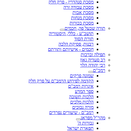
מסכת סנהדרין - פרק חלק
מסכת עבודה זרה
מסכת אבות
מסכת מנחות
מסכת בכורות
תורה שבעל פה, חכמים
תושב"ע - כללי, היסטוריה
תורת הסוד
רבנות, פסיקת הלכה
חכמים - אישיותם ותורתם
תפילה וברכות
רב סעדיה גאון
רבי יהודה הלוי
רמב"ם
שמונה פרקים
הקדמה לפירוש הרמב"ם על פרק חלק
איגרות רמב"ם
ספר המדע
הלכות תשובה
הלכות מלכים
מורה נבוכים
רמב"ם - שיעורים נפרדים
מהר"ל מפראג
גבורות ה'
תפארת ישראל