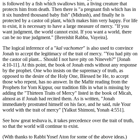
is followed by a fish which swallows him, a living creature that
protects him from death. Then there is "a pregnant fish which has in
it six hundred thousand baby fish" (Midrash), and finally he is
protected by a castor oil plant, which makes him very happy. For life
to exist, it is necessary to have a large measure of mercy. "If you
want judgment, the world cannot exist. If you want a world, there
can be no true judgment." [Bereishit Rabba, Vayeira].
The logical inference of a "
kal vachomer
" is also used to convince
Jonah to accept the legitimacy of the trait of mercy. "You had pity on
the castor oil plant... Should I not have pity on Nineveh?" [Jonah
4:10-11]. At this point, the book of Jonah ends without any response
by the prophet. One who insists on the supremacy of truth, as
opposed to the desire of the Holy One, Blessed be He, to accept
those who repent, has no answer. In the Maftir reading from the
Prophets for Yom Kippur, our tradition fills in what is missing by
adding the "Thirteen Traits of Mercy" listed in the book of Micah,
almost as if Jonah had recited them. As is written, "Jonah
immediately prostrated himself on his face, and he said, rule Your
world with the trait of mercy" [Yalkut Shimoni, Yonah 4:551].
See how great teshuva is, it takes precedence over the trait of truth,
so that the world will continue to exist.
(With thanks to Rabbi Yosef Aton for some of the above ideas.)