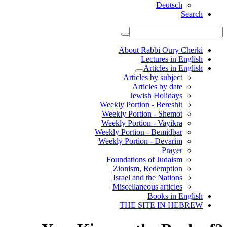
Deutsch
Search
About Rabbi Oury Cherki
Lectures in English
Articles in English
Articles by subject
Articles by date
Jewish Holidays
Weekly Portion - Bereshit
Weekly Portion - Shemot
Weekly Portion - Vayikra
Weekly Portion - Bemidbar
Weekly Portion - Devarim
Prayer
Foundations of Judaism
Zionism, Redemption
Israel and the Nations
Miscellaneous articles
Books in English
THE SITE IN HEBREW