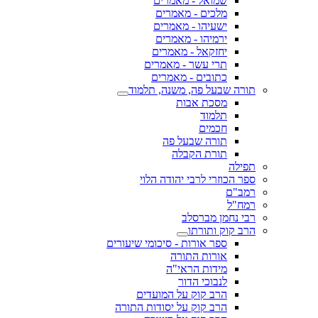
שמואל - מאמרים
מלכים - מאמרים
ישעיהו - מאמרים
ירמיהו - מאמרים
יחזקאל - מאמרים
תרי עשר - מאמרים
כתובים - מאמרים
תורה שבעל פה, משנה, תלמוד
מסכת אבות
תלמוד
חכמים
תורה שבעל פה
תורת הקבלה
תפילה
ספר הכוזרי לרבי יהודה הלוי
רמב"ם
רמח"ל
רבי נחמן מברסלב
הרב קוק ותורתו
ספר אורות - סיכומי שיעורים
אורות התורה
מידות הראי"ה
לנבוכי הדור
הרב קוק על המועדים
הרב קוק על יסודות התורה