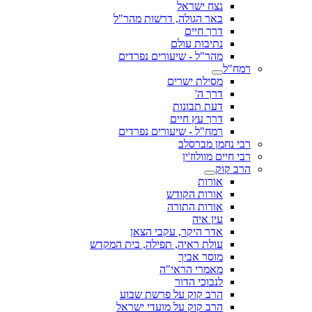
נצח ישראל
באר הגולה, דרשות מהר"ל
דרך חיים
נתיבות עולם
מהר"ל - שיעורים נפרדים
רמח"ל
מסילת ישרים
דרך ה'
דעת תבונות
דרך עץ חיים
רמח"ל - שיעורים נפרדים
רבי נחמן מברסלב
רבי חיים מוולוז'ין
הרב קוק
אורות
אורות הקודש
אורות התורה
עין איה
אדר היקר, עקבי הצאן
עולת ראיה, תפילה, בית המקדש
מוסר אביך
מאמרי הראי"ה
לנבוכי הדור
הרב קוק על פרשת שבוע
הרב קוק על מועדי ישראל