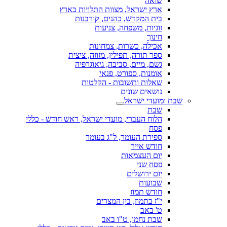
שואה
ארץ ישראל, מצוות התלויות בארץ
בית המקדש, כהנים, קורבנות
זוגיות, משפחה, צניעות
חינוך
אכילה, כשרות, צמחונות
ספר תורה, תפילין, מזוזה, ציצית
גשם, מיים, סביבה, גיאוגרפיה
אומנות, ספורט, פנאי
שאלות ותשובות - הקלטות
נושאים שונים
שבת ומועדי ישראל
שבת
הלוח העברי, מועדי ישראל, ראש חודש - כללי
פסח
ספירת העומר, ל"ג בעומר
חודש אייר
יום העצמאות
פסח שני
יום ירושלים
שבועות
חודש תמוז
י"ז בתמוז, בין המצרים
ט' באב
שבת נחמו, ט"ו באב