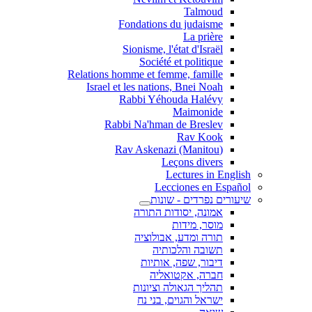
Talmoud
Fondations du judaisme
La prière
Sionisme, l'état d'Israël
Société et politique
Relations homme et femme, famille
Israel et les nations, Bnei Noah
Rabbi Yéhouda Halévy
Maimonide
Rabbi Na'hman de Breslev
Rav Kook
(Rav Askenazi (Manitou
Leçons divers
Lectures in English
Lecciones en Español
שיעורים נפרדים - שונות
אמונה, יסודות התורה
מוסר, מידות
תורה ומדע, אבולוציה
תשובה והלכותיה
דיבור, שפה, אותיות
חברה, אקטואליה
תהליך הגאולה וציונות
ישראל והגוים, בני נח