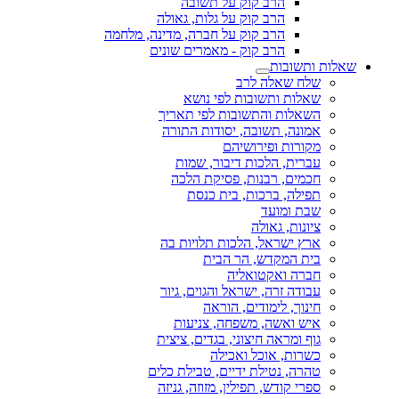
הרב קוק על תשובה
הרב קוק על גלות, גאולה
הרב קוק על חברה, מדינה, מלחמה
הרב קוק - מאמרים שונים
שאלות ותשובות
שלח שאלה לרב
שאלות ותשובות לפי נושא
השאלות והתשובות לפי תאריך
אמונה, תשובה, יסודות התורה
מקורות ופירושיהם
עברית, הלכות דיבור, שמות
חכמים, רבנות, פסיקת הלכה
תפילה, ברכות, בית כנסת
שבת ומועד
ציונות, גאולה
ארץ ישראל, הלכות תלויות בה
בית המקדש, הר הבית
חברה ואקטואליה
עבודה זרה, ישראל והגוים, גיור
חינוך, לימודים, הוראה
איש ואשה, משפחה, צניעות
גוף ומראה חיצוני, בגדים, ציצית
כשרות, אוכל ואכילה
טהרה, נטילת ידיים, טבילת כלים
ספרי קודש, תפילין, מזוזה, גניזה