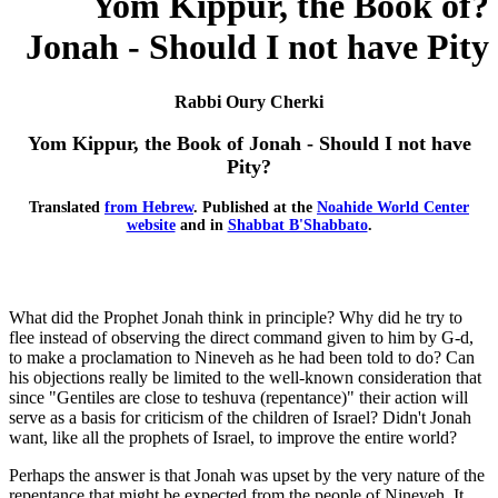
?Yom Kippur, the Book of
Jonah - Should I not have Pity
Rabbi Oury Cherki
Yom Kippur, the Book of Jonah - Should I not have
Pity?
Translated
from Hebrew
.
Published at the
Noahide World Center
website
and in
Shabbat B'Shabbato
.
What did the Prophet Jonah think in principle? Why did he try to
flee instead of observing the direct command given to him by G-d,
to make a proclamation to Nineveh as he had been told to do? Can
his objections really be limited to the well-known consideration that
since "Gentiles are close to teshuva (repentance)" their action will
serve as a basis for criticism of the children of Israel? Didn't Jonah
want, like all the prophets of Israel, to improve the entire world?
Perhaps the answer is that Jonah was upset by the very nature of the
repentance that might be expected from the people of Nineveh. It