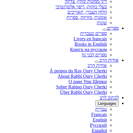
דיני ממונות ונזקין, צדקה
בעלי כוחות, ריפוי אלטרנטיבי
הלוח העברי, תאריכים
אומנות, מוזיקה, ספרות
שונות
ספרים
ספרים בעברית
Livres en français
Books in English
Книги на русском
ספרים לבני נח
אודות הרב
אודות הרב
À propos du Rav Oury Cherki
About Rabbi Oury Cherki
О раве Ури Шерки
Sobre Rabino Oury Cherki
Über Rabbi Oury Cherki
לכתוב לרב
Languages
עברית
Français
English
Русский
Español