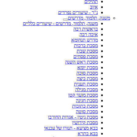
תהילים
איוב
נ"ך - שיעורים נפרדים
משנה, תלמוד, מדרשים
משנה, תלמוד, מדרשים - שיעורים כלליים
בראשית רבה
איכה רבה
מדרש תנחומא
מסכת ברכות
מסכת שבת
מסכת פסחים
מסכת ראש השנה
מסכת יומא
מסכת סוכה
מסכת ביצה
מסכת תענית
מסכת מגילה
מסכת מועד קטן
מסכת חגיגה
מסכת כתובות
מסכת סוטה
מסכת גיטין - אגדות החורבן
מסכת קידושין
בבא מציעא - תנורו של עכנאי
בבא בתרא