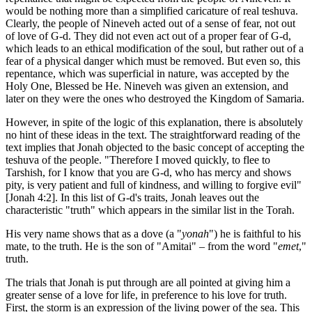
would be nothing more than a simplified caricature of real teshuva.
Clearly, the people of Nineveh acted out of a sense of fear, not out
of love of G-d. They did not even act out of a proper fear of G-d,
which leads to an ethical modification of the soul, but rather out of a
fear of a physical danger which must be removed. But even so, this
repentance, which was superficial in nature, was accepted by the
Holy One, Blessed be He. Nineveh was given an extension, and
later on they were the ones who destroyed the Kingdom of Samaria.
However, in spite of the logic of this explanation, there is absolutely
no hint of these ideas in the text. The straightforward reading of the
text implies that Jonah objected to the basic concept of accepting the
teshuva of the people. "Therefore I moved quickly, to flee to
Tarshish, for I know that you are G-d, who has mercy and shows
pity, is very patient and full of kindness, and willing to forgive evil"
[Jonah 4:2]. In this list of G-d's traits, Jonah leaves out the
characteristic "truth" which appears in the similar list in the Torah.
His very name shows that as a dove (a "
yonah
") he is faithful to his
mate, to the truth. He is the son of "Amitai" – from the word "
emet
,"
truth.
The trials that Jonah is put through are all pointed at giving him a
greater sense of a love for life, in preference to his love for truth.
First, the storm is an expression of the living power of the sea. This