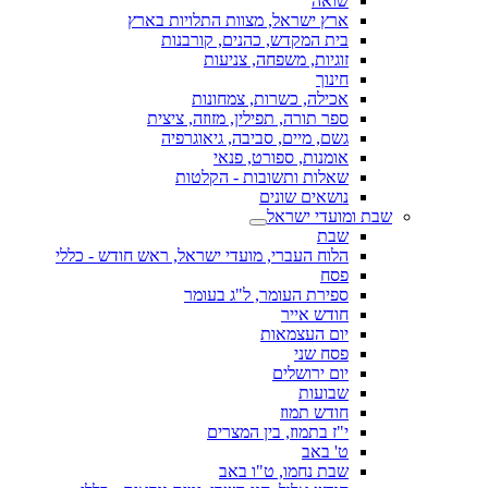
שואה
ארץ ישראל, מצוות התלויות בארץ
בית המקדש, כהנים, קורבנות
זוגיות, משפחה, צניעות
חינוך
אכילה, כשרות, צמחונות
ספר תורה, תפילין, מזוזה, ציצית
גשם, מיים, סביבה, גיאוגרפיה
אומנות, ספורט, פנאי
שאלות ותשובות - הקלטות
נושאים שונים
שבת ומועדי ישראל
שבת
הלוח העברי, מועדי ישראל, ראש חודש - כללי
פסח
ספירת העומר, ל"ג בעומר
חודש אייר
יום העצמאות
פסח שני
יום ירושלים
שבועות
חודש תמוז
י"ז בתמוז, בין המצרים
ט' באב
שבת נחמו, ט"ו באב