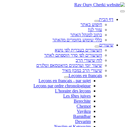
דף הבית
חיפוש באתר
עזור לנו!
כתוב למנהל האתר
כללי שימוש בחומרים מהאתר
שיעורים
השיעורים בעברית לפי נושא
השיעורים לפי סדר הוספתם לאתר
לוח שיעורי הרב
שיעור יומי ועדכונים בוואטסאפ וטלגרם
שיעורי הרב במכון מאיר
Leçons en français
Leçons en français - par sujet
Leçons par ordre chronologique
L'horaire des leçons
Les fêtes juives
Berechite
Chemot
Vayikra
Bamidbar
Devarim
Neviim et Ketouvim