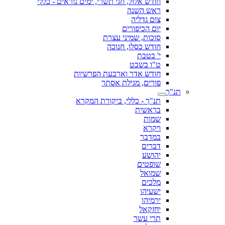
חודש אלול, חגי תשרי, ימים נוראים - כללי
ראש השנה
צום גדליה
יום הכיפורים
סוכות, שמיני עצרת
חודש כסלו, חנוכה
י' בטבת
ט"ו בשבט
חודש אדר וארבעת הפרשיות
פורים, מגילת אסתר
תנ"ך
תנ"ך - כללי, ביקורת המקרא
בראשית
שמות
ויקרא
במדבר
דברים
יהושע
שופטים
שמואל
מלכים
ישעיהו
ירמיהו
יחזקאל
תרי עשר