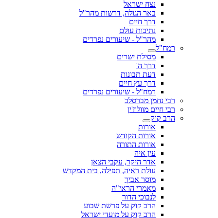
נצח ישראל
באר הגולה, דרשות מהר"ל
דרך חיים
נתיבות עולם
מהר"ל - שיעורים נפרדים
רמח"ל
מסילת ישרים
דרך ה'
דעת תבונות
דרך עץ חיים
רמח"ל - שיעורים נפרדים
רבי נחמן מברסלב
רבי חיים מוולוז'ין
הרב קוק
אורות
אורות הקודש
אורות התורה
עין איה
אדר היקר, עקבי הצאן
עולת ראיה, תפילה, בית המקדש
מוסר אביך
מאמרי הראי"ה
לנבוכי הדור
הרב קוק על פרשת שבוע
הרב קוק על מועדי ישראל