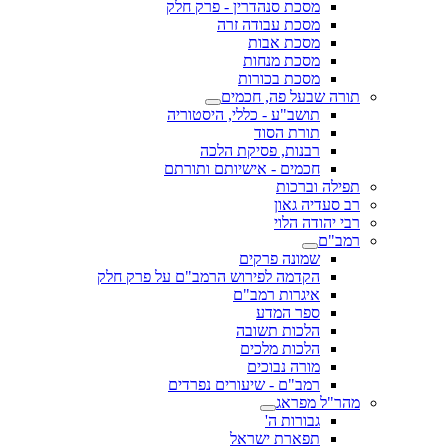
מסכת סנהדרין - פרק חלק
מסכת עבודה זרה
מסכת אבות
מסכת מנחות
מסכת בכורות
תורה שבעל פה, חכמים
תושב"ע - כללי, היסטוריה
תורת הסוד
רבנות, פסיקת הלכה
חכמים - אישיותם ותורתם
תפילה וברכות
רב סעדיה גאון
רבי יהודה הלוי
רמב"ם
שמונה פרקים
הקדמה לפירוש הרמב"ם על פרק חלק
איגרות רמב"ם
ספר המדע
הלכות תשובה
הלכות מלכים
מורה נבוכים
רמב"ם - שיעורים נפרדים
מהר"ל מפראג
גבורות ה'
תפארת ישראל