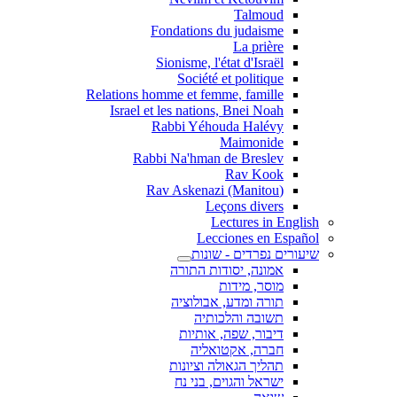
Talmoud
Fondations du judaisme
La prière
Sionisme, l'état d'Israël
Société et politique
Relations homme et femme, famille
Israel et les nations, Bnei Noah
Rabbi Yéhouda Halévy
Maimonide
Rabbi Na'hman de Breslev
Rav Kook
(Rav Askenazi (Manitou
Leçons divers
Lectures in English
Lecciones en Español
שיעורים נפרדים - שונות
אמונה, יסודות התורה
מוסר, מידות
תורה ומדע, אבולוציה
תשובה והלכותיה
דיבור, שפה, אותיות
חברה, אקטואליה
תהליך הגאולה וציונות
ישראל והגוים, בני נח