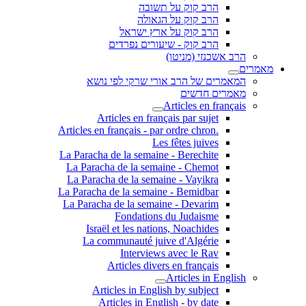
הרב קוק על תשובה
הרב קוק על הגאולה
הרב קוק על ארץ ישראל
הרב קוק - שיעורים נפרדים
הרב אשכנזי (מניטו)
מאמרים
המאמרים של הרב אורי שרקי לפי נושא
מאמרים חדשים
Articles en français
Articles en français par sujet
.Articles en français - par ordre chron
Les fêtes juives
La Paracha de la semaine - Berechite
La Paracha de la semaine - Chemot
La Paracha de la semaine - Vayikra
La Paracha de la semaine - Bemidbar
La Paracha de la semaine - Devarim
Fondations du Judaisme
Israël et les nations, Noachides
La communauté juive d'Algérie
Interviews avec le Rav
Articles divers en français
Articles in English
Articles in English by subject
Articles in English - by date