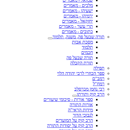
שמואל - מאמרים
מלכים - מאמרים
ישעיהו - מאמרים
ירמיהו - מאמרים
יחזקאל - מאמרים
תרי עשר - מאמרים
כתובים - מאמרים
תורה שבעל פה, משנה, תלמוד
מסכת אבות
תלמוד
חכמים
תורה שבעל פה
תורת הקבלה
תפילה
ספר הכוזרי לרבי יהודה הלוי
רמב"ם
רמח"ל
רבי נחמן מברסלב
הרב קוק ותורתו
ספר אורות - סיכומי שיעורים
אורות התורה
מידות הראי"ה
לנבוכי הדור
הרב קוק על המועדים
הרב קוק על יסודות התורה