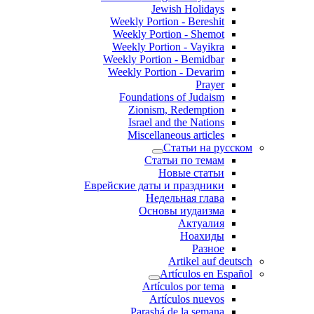
Jewish Holidays
Weekly Portion - Bereshit
Weekly Portion - Shemot
Weekly Portion - Vayikra
Weekly Portion - Bemidbar
Weekly Portion - Devarim
Prayer
Foundations of Judaism
Zionism, Redemption
Israel and the Nations
Miscellaneous articles
Статьи на русском
Статьи по темам
Новые статьи
Еврейские даты и праздники
Недельная глава
Основы иудаизма
Актуалия
Ноахиды
Разное
Artikel auf deutsch
Artículos en Español
Artículos por tema
Artículos nuevos
Parashá de la semana