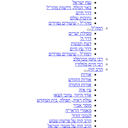
נצח ישראל
באר הגולה, דרשות מהר"ל
דרך חיים
נתיבות עולם
מהר"ל - שיעורים נפרדים
רמח"ל
מסילת ישרים
דרך ה'
דעת תבונות
דרך עץ חיים
רמח"ל - שיעורים נפרדים
רבי נחמן מברסלב
רבי חיים מוולוז'ין
הרב קוק
אורות
אורות הקודש
אורות התורה
עין איה
אדר היקר, עקבי הצאן
עולת ראיה, תפילה, בית המקדש
מוסר אביך
מאמרי הראי"ה
לנבוכי הדור
הרב קוק על פרשת שבוע
הרב קוק על מועדי ישראל