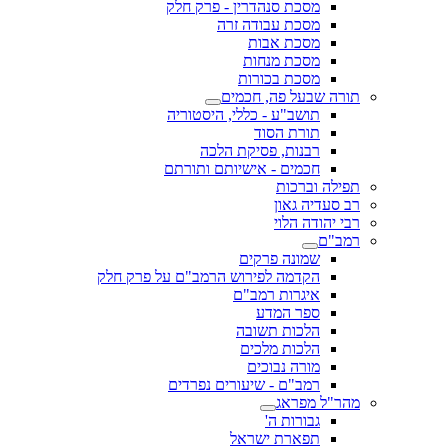
מסכת סנהדרין - פרק חלק
מסכת עבודה זרה
מסכת אבות
מסכת מנחות
מסכת בכורות
תורה שבעל פה, חכמים
תושב"ע - כללי, היסטוריה
תורת הסוד
רבנות, פסיקת הלכה
חכמים - אישיותם ותורתם
תפילה וברכות
רב סעדיה גאון
רבי יהודה הלוי
רמב"ם
שמונה פרקים
הקדמה לפירוש הרמב"ם על פרק חלק
איגרות רמב"ם
ספר המדע
הלכות תשובה
הלכות מלכים
מורה נבוכים
רמב"ם - שיעורים נפרדים
מהר"ל מפראג
גבורות ה'
תפארת ישראל