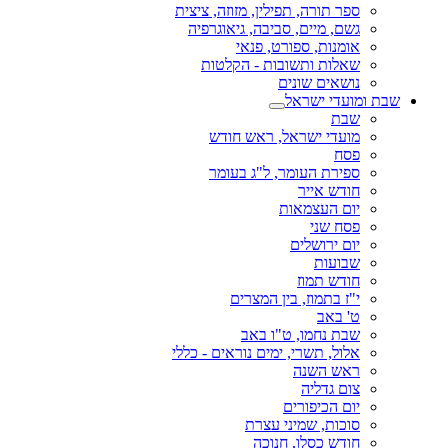
ספר תורה, תפילין, מזוזה, ציצית
גשם, מיים, סביבה, גיאוגרפיה
אומנות, ספורט, פנאי
שאלות ותשובות - הקלטות
נושאים שונים
שבת ומועדי ישראל
שבת
מועדי ישראל, ראש חודש
פסח
ספירת העומר, ל"ג בעומר
חודש אייר
יום העצמאות
פסח שני
יום ירושלים
שבועות
חודש תמוז
י"ז בתמוז, בין המצרים
ט' באב
שבת נחמו, ט"ו באב
אלול, תשרי, ימים נוראים - כללי
ראש השנה
צום גדליה
יום הכיפורים
סוכות, שמיני עצרת
חודש כסלו, חנוכה