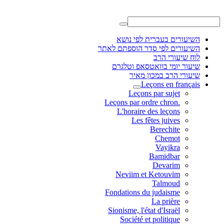
השיעורים בעברית לפי נושא
השיעורים לפי סדר הוספתם לאתר
לוח שיעורי הרב
שיעור יומי בוואטסאפ וטלגרם
שיעורי הרב במכון מאיר
Leçons en français
Leçons par sujet
.Leçons par ordre chron
L'horaire des leçons
Les fêtes juives
Berechite
Chemot
Vayikra
Bamidbar
Devarim
Neviim et Ketouvim
Talmoud
Fondations du judaisme
La prière
Sionisme, l'état d'Israël
Société et politique