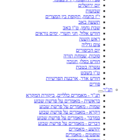
יום ירושלים
שבועות
י"ז בתמוז, תקופת בין המצרים
תשעה באב
שבת נחמו, ט"ו באב
חודש אלול, חגי תשרי, ימים נוראים
ראש השנה
צום גדליה
יום הכיפורים
סוכות, שמחת תורה
חודש כסלו, חנוכה
עשרה בטבת
ט"ו בשבט
חודש אדר, ארבעת הפרשיות
פורים
תנ"ך
תנ"ך - מאמרים כלליים, ביקורת המקרא
בראשית - מאמרים על פרשת שבוע
שמות - מאמרים על פרשת שבוע
ויקרא - מאמרים על פרשת שבוע
במדבר - מאמרים על פרשת שבוע
דברים - מאמרים על פרשת שבוע
יהושע - מאמרים
שופטים - מאמרים