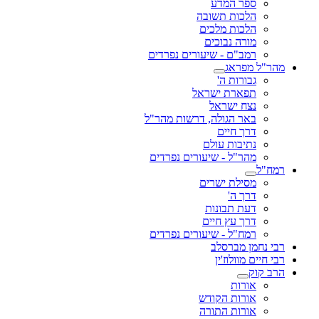
ספר המדע
הלכות תשובה
הלכות מלכים
מורה נבוכים
רמב"ם - שיעורים נפרדים
מהר"ל מפראג
גבורות ה'
תפארת ישראל
נצח ישראל
באר הגולה, דרשות מהר"ל
דרך חיים
נתיבות עולם
מהר"ל - שיעורים נפרדים
רמח"ל
מסילת ישרים
דרך ה'
דעת תבונות
דרך עץ חיים
רמח"ל - שיעורים נפרדים
רבי נחמן מברסלב
רבי חיים מוולוז'ין
הרב קוק
אורות
אורות הקודש
אורות התורה