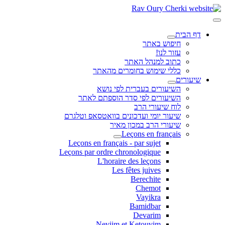
דף הבית
חיפוש באתר
עזור לנו!
כתוב למנהל האתר
כללי שימוש בחומרים מהאתר
שיעורים
השיעורים בעברית לפי נושא
השיעורים לפי סדר הוספתם לאתר
לוח שיעורי הרב
שיעור יומי ועדכונים בוואטסאפ וטלגרם
שיעורי הרב במכון מאיר
Leçons en français
Leçons en français - par sujet
Leçons par ordre chronologique
L'horaire des leçons
Les fêtes juives
Berechite
Chemot
Vayikra
Bamidbar
Devarim
Neviim et Ketouvim