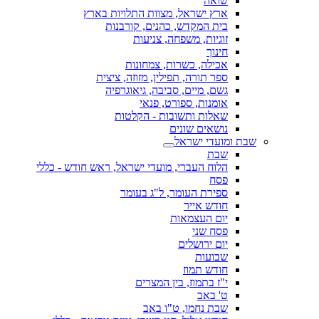
שואה
ארץ ישראל, מצוות התלויות בארץ
בית המקדש, כהנים, קורבנות
זוגיות, משפחה, צניעות
חינוך
אכילה, כשרות, צמחונות
ספר תורה, תפילין, מזוזה, ציצית
גשם, מיים, סביבה, גיאוגרפיה
אומנות, ספורט, פנאי
שאלות ותשובות - הקלטות
נושאים שונים
שבת ומועדי ישראל
שבת
הלוח העברי, מועדי ישראל, ראש חודש - כללי
פסח
ספירת העומר, ל"ג בעומר
חודש אייר
יום העצמאות
פסח שני
יום ירושלים
שבועות
חודש תמוז
י"ז בתמוז, בין המצרים
ט' באב
שבת נחמו, ט"ו באב