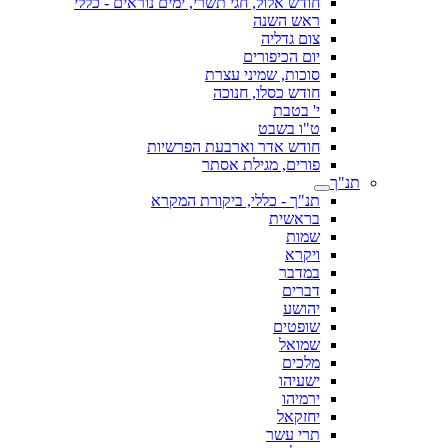
חודש אלול, חגי תשרי, ימים נוראים - כללי
ראש השנה
צום גדליה
יום הכיפורים
סוכות, שמיני עצרת
חודש כסלו, חנוכה
י' בטבת
ט"ו בשבט
חודש אדר וארבעת הפרשיות
פורים, מגילת אסתר
תנ"ך
תנ"ך - כללי, ביקורת המקרא
בראשית
שמות
ויקרא
במדבר
דברים
יהושע
שופטים
שמואל
מלכים
ישעיהו
ירמיהו
יחזקאל
תרי עשר