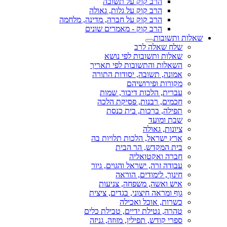
הרב קוק על תשובה
הרב קוק על גלות, גאולה
הרב קוק על חברה, מדינה, מלחמה
הרב קוק - מאמרים שונים
שאלות ותשובות
שלח שאלה לרב
שאלות ותשובות לפי נושא
השאלות והתשובות לפי תאריך
אמונה, תשובה, יסודות התורה
מקורות ופירושיהם
עברית, הלכות דיבור, שמות
חכמים, רבנות, פסיקת הלכה
תפילה, ברכות, בית כנסת
שבת ומועד
ציונות, גאולה
ארץ ישראל, הלכות תלויות בה
בית המקדש, הר הבית
חברה ואקטואליה
עבודה זרה, ישראל והגוים, גיור
חינוך, לימודים, הוראה
איש ואשה, משפחה, צניעות
גוף ומראה חיצוני, בגדים, ציצית
כשרות, אוכל ואכילה
טהרה, נטילת ידיים, טבילת כלים
ספרי קודש, תפילין, מזוזה, גניזה