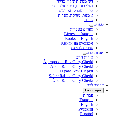
דיני ממונות ונזקין, צדקה
בעלי כוחות, ריפוי אלטרנטיבי
הלוח העברי, תאריכים
אומנות, מוזיקה, ספרות
שונות
ספרים
ספרים בעברית
Livres en français
Books in English
Книги на русском
ספרים לבני נח
אודות הרב
אודות הרב
À propos du Rav Oury Cherki
About Rabbi Oury Cherki
О раве Ури Шерки
Sobre Rabino Oury Cherki
Über Rabbi Oury Cherki
לכתוב לרב
Languages
עברית
Français
English
Русский
Español