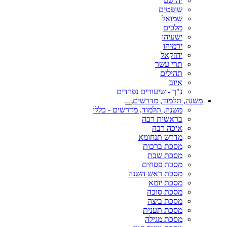
יהושע
שופטים
שמואל
מלכים
ישעיהו
ירמיהו
יחזקאל
תרי עשר
תהילים
איוב
נ"ך - שיעורים נפרדים
משנה, תלמוד, מדרשים
משנה, תלמוד, מדרשים - כללי
בראשית רבה
איכה רבה
מדרש תנחומא
מסכת ברכות
מסכת שבת
מסכת פסחים
מסכת ראש השנה
מסכת יומא
מסכת סוכה
מסכת ביצה
מסכת תענית
מסכת מגילה