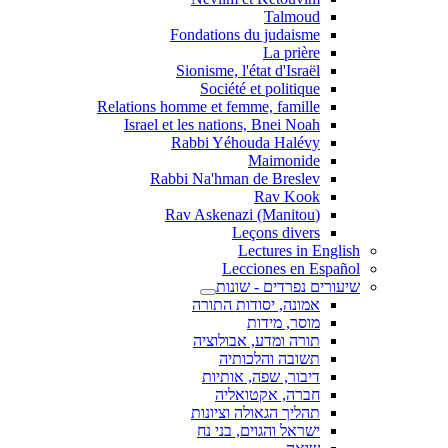
Talmoud
Fondations du judaisme
La prière
Sionisme, l'état d'Israël
Société et politique
Relations homme et femme, famille
Israel et les nations, Bnei Noah
Rabbi Yéhouda Halévy
Maimonide
Rabbi Na'hman de Breslev
Rav Kook
(Rav Askenazi (Manitou
Leçons divers
Lectures in English
Lecciones en Español
שיעורים נפרדים - שונות
אמונה, יסודות התורה
מוסר, מידות
תורה ומדע, אבולוציה
תשובה והלכותיה
דיבור, שפה, אותיות
חברה, אקטואליה
תהליך הגאולה וציונות
ישראל והגוים, בני נח