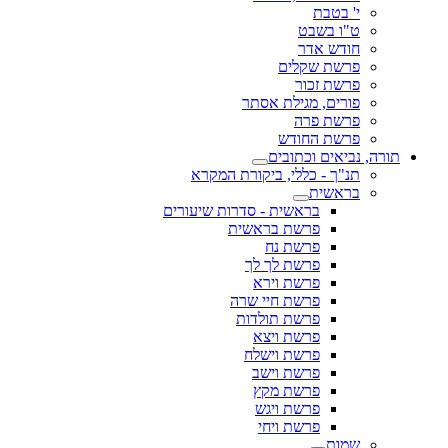
י' בטבת
ט"ו בשבט
חודש אדר
פרשת שקלים
פרשת זכור
פורים, מגילת אסתר
פרשת פרה
פרשת החודש
תורה, נביאים וכתובים
תנ"ך - כללי, ביקורת המקרא
בראשית
בראשית - סדרות שיעורים
פרשת בראשית
פרשת נח
פרשת לך לך
פרשת וירא
פרשת חיי שרה
פרשת תולדות
פרשת ויצא
פרשת וישלח
פרשת וישב
פרשת מקץ
פרשת ויגש
פרשת ויחי
שמות