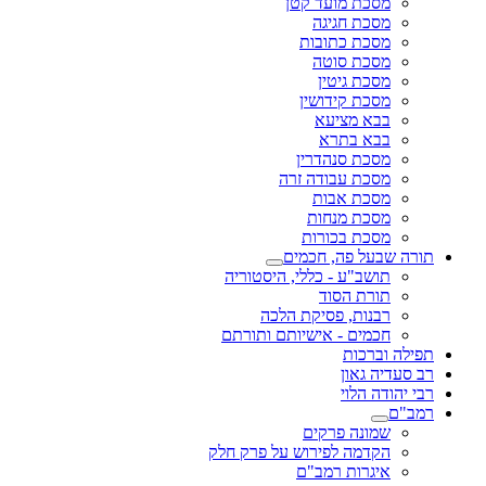
מסכת מועד קטן
מסכת חגיגה
מסכת כתובות
מסכת סוטה
מסכת גיטין
מסכת קידושין
בבא מציעא
בבא בתרא
מסכת סנהדרין
מסכת עבודה זרה
מסכת אבות
מסכת מנחות
מסכת בכורות
תורה שבעל פה, חכמים
תושב"ע - כללי, היסטוריה
תורת הסוד
רבנות, פסיקת הלכה
חכמים - אישיותם ותורתם
תפילה וברכות
רב סעדיה גאון
רבי יהודה הלוי
רמב"ם
שמונה פרקים
הקדמה לפירוש על פרק חלק
איגרות רמב"ם