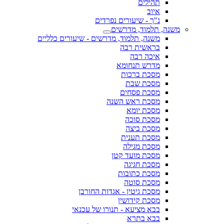
תהילים
איוב
נ"ך - שיעורים נפרדים
משנה, תלמוד, מדרשים
משנה, תלמוד, מדרשים - שיעורים כלליים
בראשית רבה
איכה רבה
מדרש תנחומא
מסכת ברכות
מסכת שבת
מסכת פסחים
מסכת ראש השנה
מסכת יומא
מסכת סוכה
מסכת ביצה
מסכת תענית
מסכת מגילה
מסכת מועד קטן
מסכת חגיגה
מסכת כתובות
מסכת סוטה
מסכת גיטין - אגדות החורבן
מסכת קידושין
בבא מציעא - תנורו של עכנאי
בבא בתרא