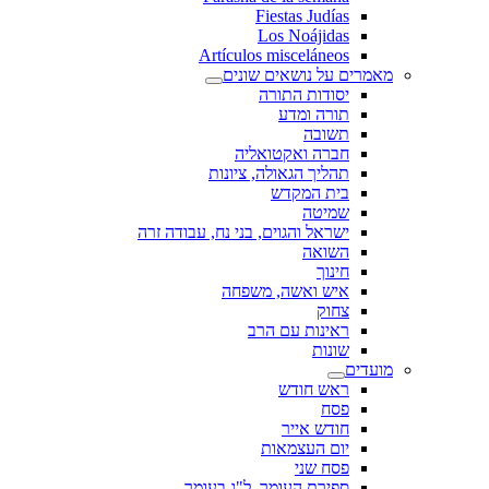
Fiestas Judías
Los Noájidas
Artículos misceláneos
מאמרים על נושאים שונים
יסודות התורה
תורה ומדע
תשובה
חברה ואקטואליה
תהליך הגאולה, ציונות
בית המקדש
שמיטה
ישראל והגוים, בני נח, עבודה זרה
השואה
חינוך
איש ואשה, משפחה
צחוק
ראינות עם הרב
שונות
מועדים
ראש חודש
פסח
חודש אייר
יום העצמאות
פסח שני
ספירת העומר, ל"ג בעומר