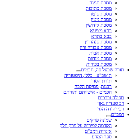
מסכת חגיגה
מסכת כתובות
מסכת סוטה
מסכת גיטין
מסכת קידושין
בבא מציעא
בבא בתרא
מסכת סנהדרין
מסכת עבודה זרה
מסכת אבות
מסכת מנחות
מסכת בכורות
תורה שבעל פה, חכמים
תושב"ע - כללי, היסטוריה
תורת הסוד
רבנות, פסיקת הלכה
חכמים - אישיותם ותורתם
תפילה וברכות
רב סעדיה גאון
רבי יהודה הלוי
רמב"ם
שמונה פרקים
הקדמה לפירוש על פרק חלק
איגרות רמב"ם
ספר המדע