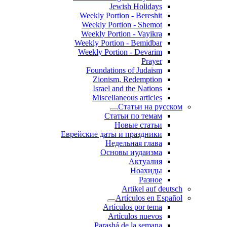
Jewish Holidays
Weekly Portion - Bereshit
Weekly Portion - Shemot
Weekly Portion - Vayikra
Weekly Portion - Bemidbar
Weekly Portion - Devarim
Prayer
Foundations of Judaism
Zionism, Redemption
Israel and the Nations
Miscellaneous articles
Статьи на русском
Статьи по темам
Новые статьи
Еврейские даты и праздники
Недельная глава
Основы иудаизма
Актуалия
Ноахиды
Разное
Artikel auf deutsch
Artículos en Español
Artículos por tema
Artículos nuevos
Parashá de la semana