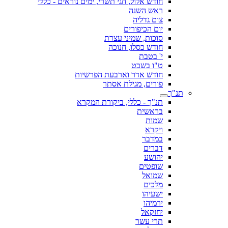
חודש אלול, חגי תשרי, ימים נוראים - כללי
ראש השנה
צום גדליה
יום הכיפורים
סוכות, שמיני עצרת
חודש כסלו, חנוכה
י' בטבת
ט"ו בשבט
חודש אדר וארבעת הפרשיות
פורים, מגילת אסתר
תנ"ך
תנ"ך - כללי, ביקורת המקרא
בראשית
שמות
ויקרא
במדבר
דברים
יהושע
שופטים
שמואל
מלכים
ישעיהו
ירמיהו
יחזקאל
תרי עשר