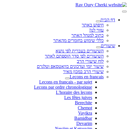
דף הבית
חיפוש באתר
עזור לנו!
כתוב למנהל האתר
כללי שימוש בחומרים מהאתר
שיעורים
השיעורים בעברית לפי נושא
השיעורים לפי סדר הוספתם לאתר
לוח שיעורי הרב
שיעור יומי ועדכונים בוואטסאפ וטלגרם
שיעורי הרב במכון מאיר
Leçons en français
Leçons en français - par sujet
Leçons par ordre chronologique
L'horaire des leçons
Les fêtes juives
Berechite
Chemot
Vayikra
Bamidbar
Devarim
Neviim et Ketouvim