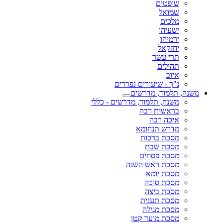
שופטים
שמואל
מלכים
ישעיהו
ירמיהו
יחזקאל
תרי עשר
תהילים
איוב
נ"ך - שיעורים נפרדים
משנה, תלמוד, מדרשים
משנה, תלמוד, מדרשים - כללי
בראשית רבה
איכה רבה
מדרש תנחומא
מסכת ברכות
מסכת שבת
מסכת פסחים
מסכת ראש השנה
מסכת יומא
מסכת סוכה
מסכת ביצה
מסכת תענית
מסכת מגילה
מסכת מועד קטן