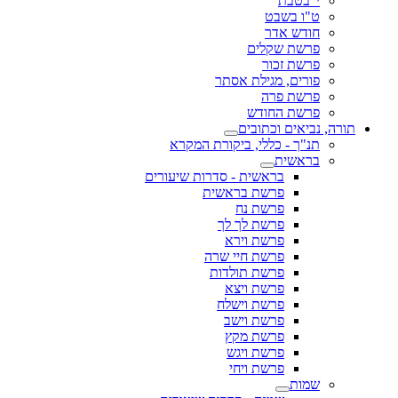
י' בטבת
ט"ו בשבט
חודש אדר
פרשת שקלים
פרשת זכור
פורים, מגילת אסתר
פרשת פרה
פרשת החודש
תורה, נביאים וכתובים
תנ"ך - כללי, ביקורת המקרא
בראשית
בראשית - סדרות שיעורים
פרשת בראשית
פרשת נח
פרשת לך לך
פרשת וירא
פרשת חיי שרה
פרשת תולדות
פרשת ויצא
פרשת וישלח
פרשת וישב
פרשת מקץ
פרשת ויגש
פרשת ויחי
שמות