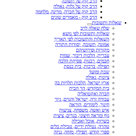
הרב קוק על תשובה
הרב קוק על גלות, גאולה
הרב קוק על חברה, מדינה, מלחמה
הרב קוק - מאמרים שונים
שאלות ותשובות
שלח שאלה לרב
שאלות ותשובות לפי נושא
השאלות והתשובות לפי תאריך
אמונה, תשובה, יסודות התורה
מקורות ופירושיהם
עברית, הלכות דיבור, שמות
חכמים, רבנות, פסיקת הלכה
תפילה, ברכות, בית כנסת
שבת ומועד
ציונות, גאולה
ארץ ישראל, הלכות תלויות בה
בית המקדש, הר הבית
חברה ואקטואליה
עבודה זרה, ישראל והגוים, גיור
חינוך, לימודים, הוראה
איש ואשה, משפחה, צניעות
גוף ומראה חיצוני, בגדים, ציצית
כשרות, אוכל ואכילה
טהרה, נטילת ידיים, טבילת כלים
ספרי קודש, תפילין, מזוזה, גניזה