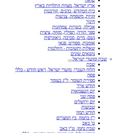
שואה
ארץ ישראל, מצוות התלויות בארץ
בית המקדש, כהנים, קורבנות
זוגיות, משפחה, צניעות
חינוך
אכילה, כשרות, צמחונות
ספר תורה, תפילין, מזוזה, ציצית
גשם, מיים, סביבה, גיאוגרפיה
אומנות, ספורט, פנאי
שאלות ותשובות - הקלטות
נושאים שונים
שבת ומועדי ישראל
שבת
הלוח העברי, מועדי ישראל, ראש חודש - כללי
פסח
ספירת העומר, ל"ג בעומר
חודש אייר
יום העצמאות
פסח שני
יום ירושלים
שבועות
חודש תמוז
י"ז בתמוז, בין המצרים
ט' באב
שבת נחמו, ט"ו באב