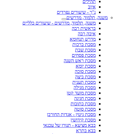
תהילים
איוב
נ"ך - שיעורים נפרדים
משנה, תלמוד, מדרשים
משנה, תלמוד, מדרשים - שיעורים כלליים
בראשית רבה
איכה רבה
מדרש תנחומא
מסכת ברכות
מסכת שבת
מסכת פסחים
מסכת ראש השנה
מסכת יומא
מסכת סוכה
מסכת ביצה
מסכת תענית
מסכת מגילה
מסכת מועד קטן
מסכת חגיגה
מסכת כתובות
מסכת סוטה
מסכת גיטין - אגדות החורבן
מסכת קידושין
בבא מציעא - תנורו של עכנאי
בבא בתרא