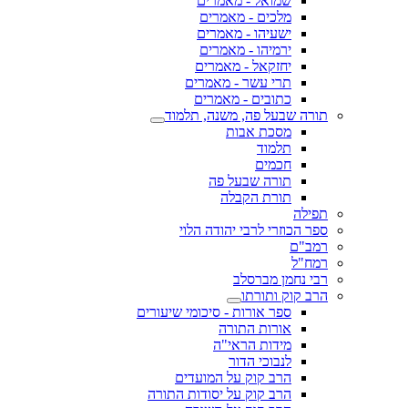
שמואל - מאמרים
מלכים - מאמרים
ישעיהו - מאמרים
ירמיהו - מאמרים
יחזקאל - מאמרים
תרי עשר - מאמרים
כתובים - מאמרים
תורה שבעל פה, משנה, תלמוד
מסכת אבות
תלמוד
חכמים
תורה שבעל פה
תורת הקבלה
תפילה
ספר הכוזרי לרבי יהודה הלוי
רמב"ם
רמח"ל
רבי נחמן מברסלב
הרב קוק ותורתו
ספר אורות - סיכומי שיעורים
אורות התורה
מידות הראי"ה
לנבוכי הדור
הרב קוק על המועדים
הרב קוק על יסודות התורה