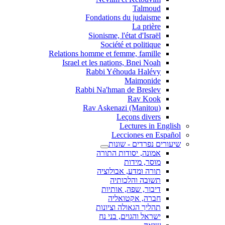
Talmoud
Fondations du judaisme
La prière
Sionisme, l'état d'Israël
Société et politique
Relations homme et femme, famille
Israel et les nations, Bnei Noah
Rabbi Yéhouda Halévy
Maimonide
Rabbi Na'hman de Breslev
Rav Kook
(Rav Askenazi (Manitou
Leçons divers
Lectures in English
Lecciones en Español
שיעורים נפרדים - שונות
אמונה, יסודות התורה
מוסר, מידות
תורה ומדע, אבולוציה
תשובה והלכותיה
דיבור, שפה, אותיות
חברה, אקטואליה
תהליך הגאולה וציונות
ישראל והגוים, בני נח