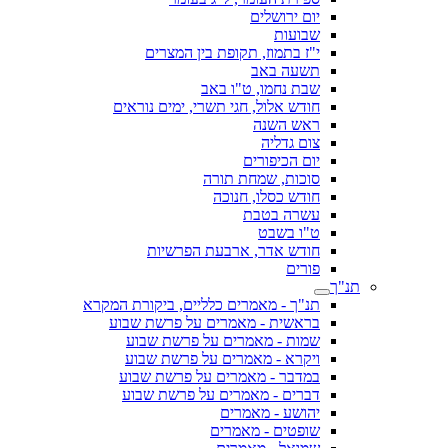
יום ירושלים
שבועות
י"ז בתמוז, תקופת בין המצרים
תשעה באב
שבת נחמו, ט"ו באב
חודש אלול, חגי תשרי, ימים נוראים
ראש השנה
צום גדליה
יום הכיפורים
סוכות, שמחת תורה
חודש כסלו, חנוכה
עשרה בטבת
ט"ו בשבט
חודש אדר, ארבעת הפרשיות
פורים
תנ"ך
תנ"ך - מאמרים כלליים, ביקורת המקרא
בראשית - מאמרים על פרשת שבוע
שמות - מאמרים על פרשת שבוע
ויקרא - מאמרים על פרשת שבוע
במדבר - מאמרים על פרשת שבוע
דברים - מאמרים על פרשת שבוע
יהושע - מאמרים
שופטים - מאמרים