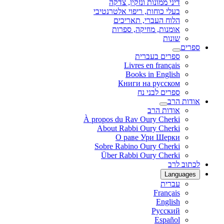
דיני ממונות ונזקין, צדקה
בעלי כוחות, ריפוי אלטרנטיבי
הלוח העברי, תאריכים
אומנות, מוזיקה, ספרות
שונות
ספרים
ספרים בעברית
Livres en français
Books in English
Книги на русском
ספרים לבני נח
אודות הרב
אודות הרב
À propos du Rav Oury Cherki
About Rabbi Oury Cherki
О раве Ури Шерки
Sobre Rabino Oury Cherki
Über Rabbi Oury Cherki
לכתוב לרב
Languages
עברית
Français
English
Русский
Español