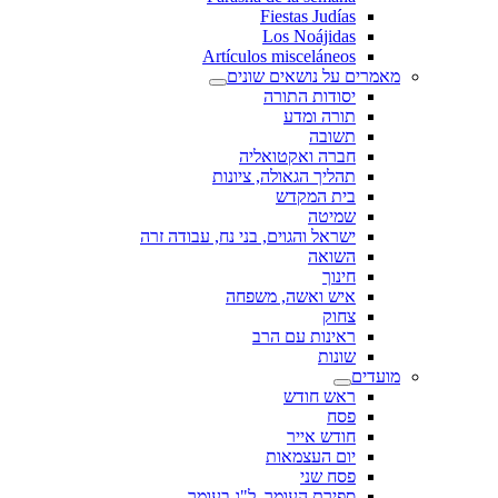
Fiestas Judías
Los Noájidas
Artículos misceláneos
מאמרים על נושאים שונים
יסודות התורה
תורה ומדע
תשובה
חברה ואקטואליה
תהליך הגאולה, ציונות
בית המקדש
שמיטה
ישראל והגוים, בני נח, עבודה זרה
השואה
חינוך
איש ואשה, משפחה
צחוק
ראינות עם הרב
שונות
מועדים
ראש חודש
פסח
חודש אייר
יום העצמאות
פסח שני
ספירת העומר, ל"ג בעומר