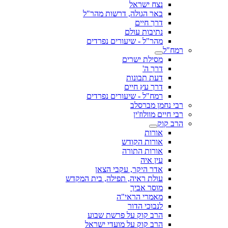
נצח ישראל
באר הגולה, דרשות מהר"ל
דרך חיים
נתיבות עולם
מהר"ל - שיעורים נפרדים
רמח"ל
מסילת ישרים
דרך ה'
דעת תבונות
דרך עץ חיים
רמח"ל - שיעורים נפרדים
רבי נחמן מברסלב
רבי חיים מוולוז'ין
הרב קוק
אורות
אורות הקודש
אורות התורה
עין איה
אדר היקר, עקבי הצאן
עולת ראיה, תפילה, בית המקדש
מוסר אביך
מאמרי הראי"ה
לנבוכי הדור
הרב קוק על פרשת שבוע
הרב קוק על מועדי ישראל