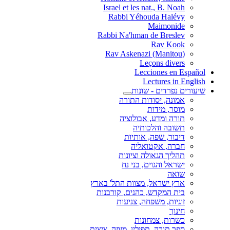
Israel et les nat., B. Noah
Rabbi Yéhouda Halévy
Maimonide
Rabbi Na'hman de Breslev
Rav Kook
(Rav Askenazi (Manitou
Leçons divers
Lecciones en Español
Lectures in English
שיעורים נפרדים - שונות
אמונה, יסודות התורה
מוסר, מידות
תורה ומדע, אבולוציה
תשובה והלכותיה
דיבור, שפה, אותיות
חברה, אקטואליה
תהליך הגאולה וציונות
ישראל והגוים, בני נח
שואה
ארץ ישראל, מצוות התל' בארץ
בית המקדש, כהנים, קורבנות
זוגיות, משפחה, צניעות
חינוך
כשרות, צמחונות
ספר תורה, תפילין, מזוזה, ציצית