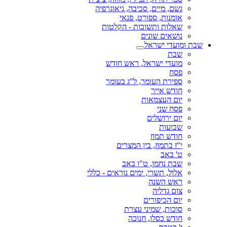
גשם, מיים, סביבה, גיאוגרפיה
אומנות, ספורט, פנאי
שאלות ותשובות - הקלטות
נושאים שונים
שבת ומועדי ישראל
שבת
מועדי ישראל, ראש חודש
פסח
ספירת העומר, ל"ג בעומר
חודש אייר
יום העצמאות
פסח שני
יום ירושלים
שבועות
חודש תמוז
י"ז בתמוז, בין המצרים
ט' באב
שבת נחמו, ט"ו באב
אלול, תשרי, ימים נוראים - כללי
ראש השנה
צום גדליה
יום הכיפורים
סוכות, שמיני עצרת
חודש כסלו, חנוכה