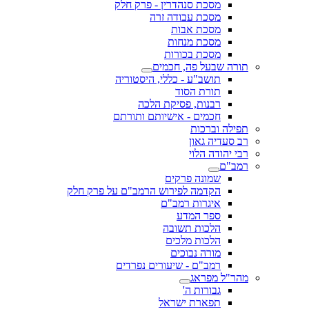
מסכת סנהדרין - פרק חלק
מסכת עבודה זרה
מסכת אבות
מסכת מנחות
מסכת בכורות
תורה שבעל פה, חכמים
תושב"ע - כללי, היסטוריה
תורת הסוד
רבנות, פסיקת הלכה
חכמים - אישיותם ותורתם
תפילה וברכות
רב סעדיה גאון
רבי יהודה הלוי
רמב"ם
שמונה פרקים
הקדמה לפירוש הרמב"ם על פרק חלק
איגרות רמב"ם
ספר המדע
הלכות תשובה
הלכות מלכים
מורה נבוכים
רמב"ם - שיעורים נפרדים
מהר"ל מפראג
גבורות ה'
תפארת ישראל