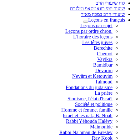
לוח שיעורי הרב
שיעור יומי בוואטסאפ וטלגרם
שיעורי הרב במכון מאיר
Leçons en français
Leçons par sujet
.Leçons par ordre chron
L'horaire des leçons
Les fêtes juives
Berechite
Chemot
Vayikra
Bamidbar
Devarim
Neviim et Ketouvim
Talmoud
Fondations du judaisme
La prière
Sionisme, l'état d'Israël
Société et politique
Homme et femme, famille
Israel et les nat., B. Noah
Rabbi Yéhouda Halévy
Maimonide
Rabbi Na'hman de Breslev
Rav Kook