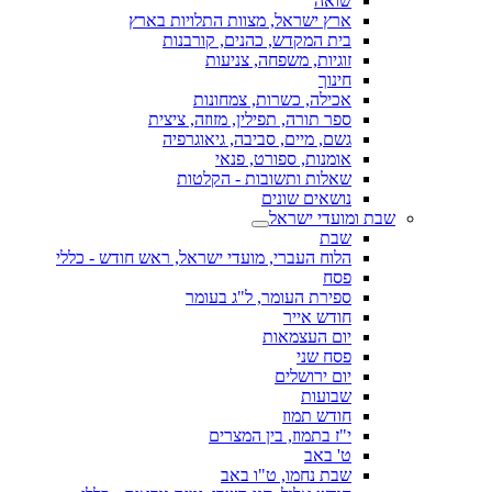
שואה
ארץ ישראל, מצוות התלויות בארץ
בית המקדש, כהנים, קורבנות
זוגיות, משפחה, צניעות
חינוך
אכילה, כשרות, צמחונות
ספר תורה, תפילין, מזוזה, ציצית
גשם, מיים, סביבה, גיאוגרפיה
אומנות, ספורט, פנאי
שאלות ותשובות - הקלטות
נושאים שונים
שבת ומועדי ישראל
שבת
הלוח העברי, מועדי ישראל, ראש חודש - כללי
פסח
ספירת העומר, ל"ג בעומר
חודש אייר
יום העצמאות
פסח שני
יום ירושלים
שבועות
חודש תמוז
י"ז בתמוז, בין המצרים
ט' באב
שבת נחמו, ט"ו באב