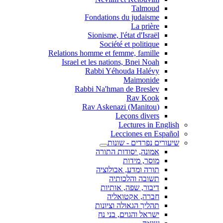
Talmoud
Fondations du judaisme
La prière
Sionisme, l'état d'Israël
Société et politique
Relations homme et femme, famille
Israel et les nations, Bnei Noah
Rabbi Yéhouda Halévy
Maimonide
Rabbi Na'hman de Breslev
Rav Kook
(Rav Askenazi (Manitou
Leçons divers
Lectures in English
Lecciones en Español
שיעורים נפרדים - שונות
אמונה, יסודות התורה
מוסר, מידות
תורה ומדע, אבולוציה
תשובה והלכותיה
דיבור, שפה, אותיות
חברה, אקטואליה
תהליך הגאולה וציונות
ישראל והגוים, בני נח