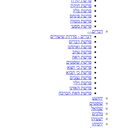
פרשת קורח
פרשת חוקת
פרשת בלק
פרשת פינחס
פרשת מטות
פרשת מסעי
דברים
דברים - סדרות שיעורים
פרשת דברים
פרשת ואתחנן
פרשת עקב
פרשת ראה
פרשת שופטים
פרשת כי תצא
פרשת כי תבוא
פרשת נצבים
פרשת וילך
פרשת האזינו
פרשת וזאת הברכה
יהושע
שופטים
שמואל
מלכים
ישעיהו
ירמיהו