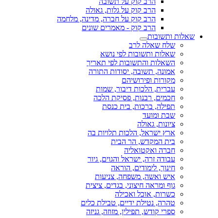
הרב קוק על תשובה
הרב קוק על גלות, גאולה
הרב קוק על חברה, מדינה, מלחמה
הרב קוק - מאמרים שונים
שאלות ותשובות
שלח שאלה לרב
שאלות ותשובות לפי נושא
השאלות והתשובות לפי תאריך
אמונה, תשובה, יסודות התורה
מקורות ופירושיהם
עברית, הלכות דיבור, שמות
חכמים, רבנות, פסיקת הלכה
תפילה, ברכות, בית כנסת
שבת ומועד
ציונות, גאולה
ארץ ישראל, הלכות תלויות בה
בית המקדש, הר הבית
חברה ואקטואליה
עבודה זרה, ישראל והגוים, גיור
חינוך, לימודים, הוראה
איש ואשה, משפחה, צניעות
גוף ומראה חיצוני, בגדים, ציצית
כשרות, אוכל ואכילה
טהרה, נטילת ידיים, טבילת כלים
ספרי קודש, תפילין, מזוזה, גניזה