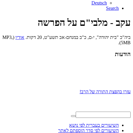
Deutsch
Search
עקב - מלבי"ם על הפרשה
ביה"כ "בית יהודה", י-ם, כ"ב במנחם-אב תשע"ט, 20 דקות.
אודיו
(MP3,
5MB).
הודעות
עזרו בהפצת התורה של הרב!
השיעורים בעברית לפי נושא
השיעורים לפי סדר הוספתם לאתר