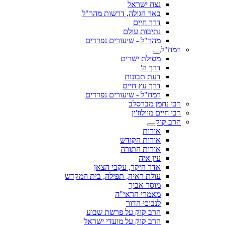
נצח ישראל
באר הגולה, דרשות מהר"ל
דרך חיים
נתיבות עולם
מהר"ל - שיעורים נפרדים
רמח"ל
מסילת ישרים
דרך ה'
דעת תבונות
דרך עץ חיים
רמח"ל - שיעורים נפרדים
רבי נחמן מברסלב
רבי חיים מוולוז'ין
הרב קוק
אורות
אורות הקודש
אורות התורה
עין איה
אדר היקר, עקבי הצאן
עולת ראיה, תפילה, בית המקדש
מוסר אביך
מאמרי הראי"ה
לנבוכי הדור
הרב קוק על פרשת שבוע
הרב קוק על מועדי ישראל