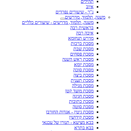
תהילים
איוב
נ"ך - שיעורים נפרדים
משנה, תלמוד, מדרשים
משנה, תלמוד, מדרשים - שיעורים כלליים
בראשית רבה
איכה רבה
מדרש תנחומא
מסכת ברכות
מסכת שבת
מסכת פסחים
מסכת ראש השנה
מסכת יומא
מסכת סוכה
מסכת ביצה
מסכת תענית
מסכת מגילה
מסכת מועד קטן
מסכת חגיגה
מסכת כתובות
מסכת סוטה
מסכת גיטין - אגדות החורבן
מסכת קידושין
בבא מציעא - תנורו של עכנאי
בבא בתרא