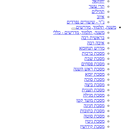
יחזקאל
תרי עשר
תהילים
איוב
נ"ך - שיעורים נפרדים
משנה, תלמוד, מדרשים
משנה, תלמוד, מדרשים - כללי
בראשית רבה
איכה רבה
מדרש תנחומא
מסכת ברכות
מסכת שבת
מסכת פסחים
מסכת ראש השנה
מסכת יומא
מסכת סוכה
מסכת ביצה
מסכת תענית
מסכת מגילה
מסכת מועד קטן
מסכת חגיגה
מסכת כתובות
מסכת סוטה
מסכת גיטין
מסכת קידושין