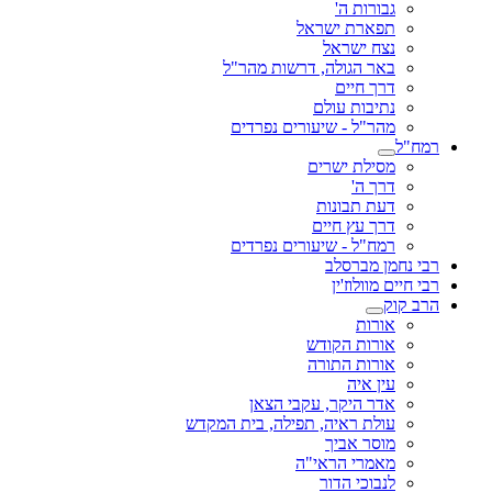
גבורות ה'
תפארת ישראל
נצח ישראל
באר הגולה, דרשות מהר"ל
דרך חיים
נתיבות עולם
מהר"ל - שיעורים נפרדים
רמח"ל
מסילת ישרים
דרך ה'
דעת תבונות
דרך עץ חיים
רמח"ל - שיעורים נפרדים
רבי נחמן מברסלב
רבי חיים מוולוז'ין
הרב קוק
אורות
אורות הקודש
אורות התורה
עין איה
אדר היקר, עקבי הצאן
עולת ראיה, תפילה, בית המקדש
מוסר אביך
מאמרי הראי"ה
לנבוכי הדור