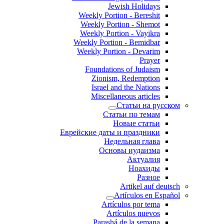
Jewish Holidays
Weekly Portion - Bereshit
Weekly Portion - Shemot
Weekly Portion - Vayikra
Weekly Portion - Bemidbar
Weekly Portion - Devarim
Prayer
Foundations of Judaism
Zionism, Redemption
Israel and the Nations
Miscellaneous articles
Статьи на русском
Статьи по темам
Новые статьи
Еврейские даты и праздники
Недельная глава
Основы иудаизма
Актуалия
Ноахиды
Разное
Artikel auf deutsch
Artículos en Español
Artículos por tema
Artículos nuevos
Parashá de la semana