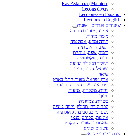
(Rav Askenazi (Manitou
Leçons divers
Lecciones en Español
Lectures in English
שיעורים נפרדים - שונות
אמונה, יסודות התורה
מוסר, מידות
תורה ומדע, אבולוציה
תשובה והלכותיה
דיבור, שפה, אותיות
חברה, אקטואליה
תהליך הגאולה וציונות
ישראל והגוים, בני נח
שואה
ארץ ישראל, מצוות התל' בארץ
בית המקדש, כהנים, קורבנות
זוגיות, משפחה, צניעות
חינוך
כשרות, צמחונות
ספר תורה, תפילין, מזוזה, ציצית
גשם, מיים, סביבה, גיאוגרפיה
אומנות, ספורט, פנאי
שאלות ותשובות - הקלטות
נושאים שונים
שבת ומועדי ישראל