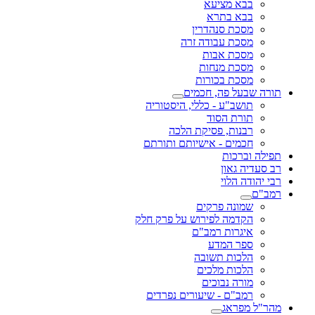
בבא מציעא
בבא בתרא
מסכת סנהדרין
מסכת עבודה זרה
מסכת אבות
מסכת מנחות
מסכת בכורות
תורה שבעל פה, חכמים
תושב"ע - כללי, היסטוריה
תורת הסוד
רבנות, פסיקת הלכה
חכמים - אישיותם ותורתם
תפילה וברכות
רב סעדיה גאון
רבי יהודה הלוי
רמב"ם
שמונה פרקים
הקדמה לפירוש על פרק חלק
איגרות רמב"ם
ספר המדע
הלכות תשובה
הלכות מלכים
מורה נבוכים
רמב"ם - שיעורים נפרדים
מהר"ל מפראג