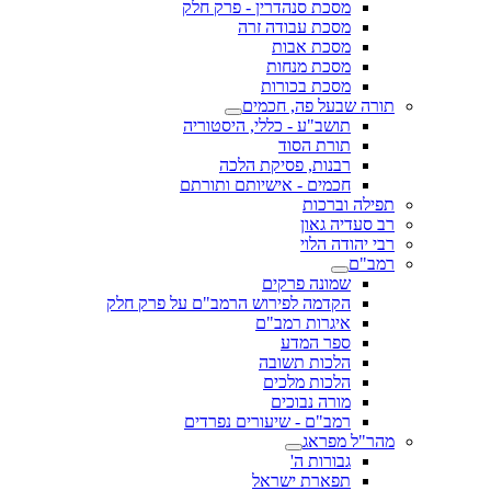
מסכת סנהדרין - פרק חלק
מסכת עבודה זרה
מסכת אבות
מסכת מנחות
מסכת בכורות
תורה שבעל פה, חכמים
תושב"ע - כללי, היסטוריה
תורת הסוד
רבנות, פסיקת הלכה
חכמים - אישיותם ותורתם
תפילה וברכות
רב סעדיה גאון
רבי יהודה הלוי
רמב"ם
שמונה פרקים
הקדמה לפירוש הרמב"ם על פרק חלק
איגרות רמב"ם
ספר המדע
הלכות תשובה
הלכות מלכים
מורה נבוכים
רמב"ם - שיעורים נפרדים
מהר"ל מפראג
גבורות ה'
תפארת ישראל