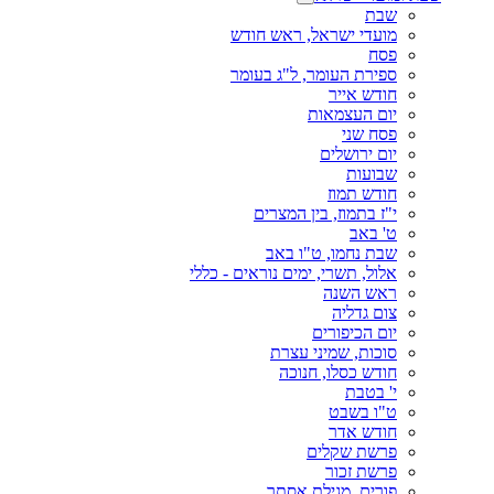
שבת
מועדי ישראל, ראש חודש
פסח
ספירת העומר, ל"ג בעומר
חודש אייר
יום העצמאות
פסח שני
יום ירושלים
שבועות
חודש תמוז
י"ז בתמוז, בין המצרים
ט' באב
שבת נחמו, ט"ו באב
אלול, תשרי, ימים נוראים - כללי
ראש השנה
צום גדליה
יום הכיפורים
סוכות, שמיני עצרת
חודש כסלו, חנוכה
י' בטבת
ט"ו בשבט
חודש אדר
פרשת שקלים
פרשת זכור
פורים, מגילת אסתר