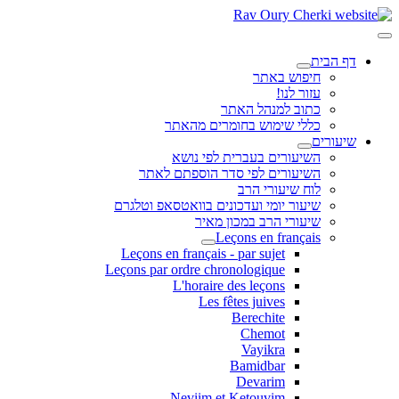
דף הבית
חיפוש באתר
עזור לנו!
כתוב למנהל האתר
כללי שימוש בחומרים מהאתר
שיעורים
השיעורים בעברית לפי נושא
השיעורים לפי סדר הוספתם לאתר
לוח שיעורי הרב
שיעור יומי ועדכונים בוואטסאפ וטלגרם
שיעורי הרב במכון מאיר
Leçons en français
Leçons en français - par sujet
Leçons par ordre chronologique
L'horaire des leçons
Les fêtes juives
Berechite
Chemot
Vayikra
Bamidbar
Devarim
Neviim et Ketouvim