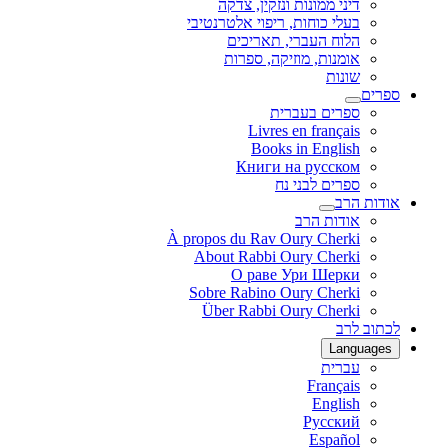
דיני ממונות ונזקין, צדקה
בעלי כוחות, ריפוי אלטרנטיבי
הלוח העברי, תאריכים
אומנות, מוזיקה, ספרות
שונות
ספרים
ספרים בעברית
Livres en français
Books in English
Книги на русском
ספרים לבני נח
אודות הרב
אודות הרב
À propos du Rav Oury Cherki
About Rabbi Oury Cherki
О раве Ури Шерки
Sobre Rabino Oury Cherki
Über Rabbi Oury Cherki
לכתוב לרב
Languages
עברית
Français
English
Русский
Español