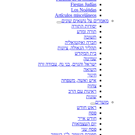
Fiestas Judías
Los Noájidas
Artículos misceláneos
מאמרים על נושאים שונים
יסודות התורה
תורה ומדע
תשובה
חברה ואקטואליה
תהליך הגאולה, ציונות
בית המקדש
שמיטה
ישראל והגוים, בני נח, עבודה זרה
השואה
חינוך
איש ואשה, משפחה
צחוק
ראינות עם הרב
שונות
מועדים
ראש חודש
פסח
חודש אייר
יום העצמאות
פסח שני
ספירת העומר, ל"ג בעומר