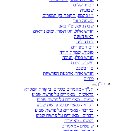
יום ירושלים
שבועות
י"ז בתמוז, תקופת בין המצרים
תשעה באב
שבת נחמו, ט"ו באב
חודש אלול, חגי תשרי, ימים נוראים
ראש השנה
צום גדליה
יום הכיפורים
סוכות, שמחת תורה
חודש כסלו, חנוכה
עשרה בטבת
ט"ו בשבט
חודש אדר, ארבעת הפרשיות
פורים
תנ"ך
תנ"ך - מאמרים כלליים, ביקורת המקרא
בראשית - מאמרים על פרשת שבוע
שמות - מאמרים על פרשת שבוע
ויקרא - מאמרים על פרשת שבוע
במדבר - מאמרים על פרשת שבוע
דברים - מאמרים על פרשת שבוע
יהושע - מאמרים
שופטים - מאמרים