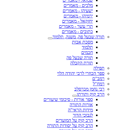
שמואל - מאמרים
מלכים - מאמרים
ישעיהו - מאמרים
ירמיהו - מאמרים
יחזקאל - מאמרים
תרי עשר - מאמרים
כתובים - מאמרים
תורה שבעל פה, משנה, תלמוד
מסכת אבות
תלמוד
חכמים
תורה שבעל פה
תורת הקבלה
תפילה
ספר הכוזרי לרבי יהודה הלוי
רמב"ם
רמח"ל
רבי נחמן מברסלב
הרב קוק ותורתו
ספר אורות - סיכומי שיעורים
אורות התורה
מידות הראי"ה
לנבוכי הדור
הרב קוק על המועדים
הרב קוק על יסודות התורה