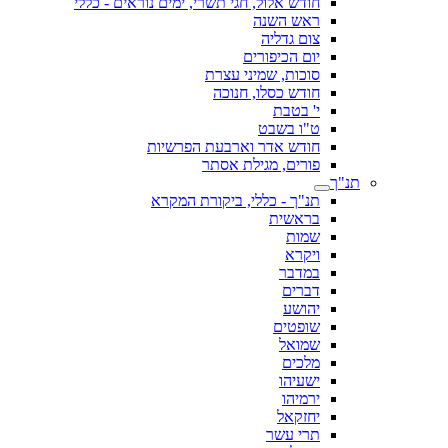
חודש אלול, חגי תשרי, ימים נוראים - כללי
ראש השנה
צום גדליה
יום הכיפורים
סוכות, שמיני עצרת
חודש כסלו, חנוכה
י' בטבת
ט"ו בשבט
חודש אדר וארבעת הפרשיות
פורים, מגילת אסתר
תנ"ך
תנ"ך - כללי, ביקורת המקרא
בראשית
שמות
ויקרא
במדבר
דברים
יהושע
שופטים
שמואל
מלכים
ישעיהו
ירמיהו
יחזקאל
תרי עשר