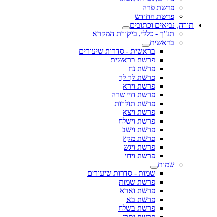
פרשת פרה
פרשת החודש
תורה, נביאים וכתובים
תנ"ך - כללי, ביקורת המקרא
בראשית
בראשית - סדרות שיעורים
פרשת בראשית
פרשת נח
פרשת לך לך
פרשת וירא
פרשת חיי שרה
פרשת תולדות
פרשת ויצא
פרשת וישלח
פרשת וישב
פרשת מקץ
פרשת ויגש
פרשת ויחי
שמות
שמות - סדרות שיעורים
פרשת שמות
פרשת וארא
פרשת בא
פרשת בשלח
פרשת יתרו