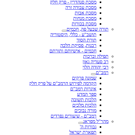
מסכת סנהדרין - פרק חלק
מסכת עבודה זרה
מסכת אבות
מסכת מנחות
מסכת בכורות
תורה שבעל פה, חכמים
תושב"ע - כללי, היסטוריה
תורת הסוד
רבנות, פסיקת הלכה
חכמים - אישיותם ותורתם
תפילה וברכות
רב סעדיה גאון
רבי יהודה הלוי
רמב"ם
שמונה פרקים
הקדמה לפירוש הרמב"ם על פרק חלק
איגרות רמב"ם
ספר המדע
הלכות תשובה
הלכות מלכים
מורה נבוכים
רמב"ם - שיעורים נפרדים
מהר"ל מפראג
גבורות ה'
תפארת ישראל