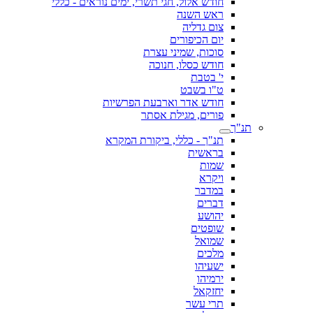
חודש אלול, חגי תשרי, ימים נוראים - כללי
ראש השנה
צום גדליה
יום הכיפורים
סוכות, שמיני עצרת
חודש כסלו, חנוכה
י' בטבת
ט"ו בשבט
חודש אדר וארבעת הפרשיות
פורים, מגילת אסתר
תנ"ך
תנ"ך - כללי, ביקורת המקרא
בראשית
שמות
ויקרא
במדבר
דברים
יהושע
שופטים
שמואל
מלכים
ישעיהו
ירמיהו
יחזקאל
תרי עשר