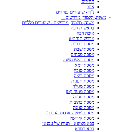
תהילים
איוב
נ"ך - שיעורים נפרדים
משנה, תלמוד, מדרשים
משנה, תלמוד, מדרשים - שיעורים כלליים
בראשית רבה
איכה רבה
מדרש תנחומא
מסכת ברכות
מסכת שבת
מסכת פסחים
מסכת ראש השנה
מסכת יומא
מסכת סוכה
מסכת ביצה
מסכת תענית
מסכת מגילה
מסכת מועד קטן
מסכת חגיגה
מסכת כתובות
מסכת סוטה
מסכת גיטין - אגדות החורבן
מסכת קידושין
בבא מציעא - תנורו של עכנאי
בבא בתרא