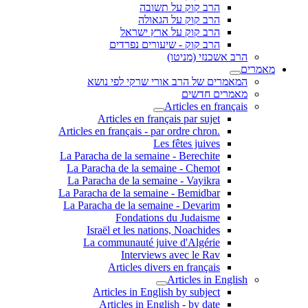
הרב קוק על תשובה
הרב קוק על הגאולה
הרב קוק על ארץ ישראל
הרב קוק - שיעורים נפרדים
הרב אשכנזי (מניטו)
מאמרים
המאמרים של הרב אורי שרקי לפי נושא
מאמרים חדשים
Articles en français
Articles en français par sujet
.Articles en français - par ordre chron
Les fêtes juives
La Paracha de la semaine - Berechite
La Paracha de la semaine - Chemot
La Paracha de la semaine - Vayikra
La Paracha de la semaine - Bemidbar
La Paracha de la semaine - Devarim
Fondations du Judaisme
Israël et les nations, Noachides
La communauté juive d'Algérie
Interviews avec le Rav
Articles divers en français
Articles in English
Articles in English by subject
Articles in English - by date