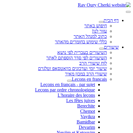
דף הבית
חיפוש באתר
עזור לנו!
כתוב למנהל האתר
כללי שימוש בחומרים מהאתר
שיעורים
השיעורים בעברית לפי נושא
השיעורים לפי סדר הוספתם לאתר
לוח שיעורי הרב
שיעור יומי ועדכונים בוואטסאפ וטלגרם
שיעורי הרב במכון מאיר
Leçons en français
Leçons en français - par sujet
Leçons par ordre chronologique
L'horaire des leçons
Les fêtes juives
Berechite
Chemot
Vayikra
Bamidbar
Devarim
Neviim et Ketouvim