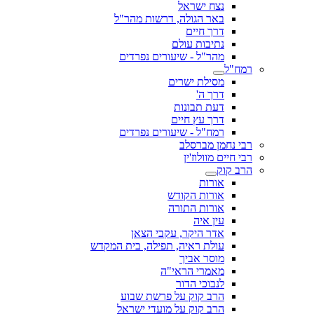
נצח ישראל
באר הגולה, דרשות מהר"ל
דרך חיים
נתיבות עולם
מהר"ל - שיעורים נפרדים
רמח"ל
מסילת ישרים
דרך ה'
דעת תבונות
דרך עץ חיים
רמח"ל - שיעורים נפרדים
רבי נחמן מברסלב
רבי חיים מוולוז'ין
הרב קוק
אורות
אורות הקודש
אורות התורה
עין איה
אדר היקר, עקבי הצאן
עולת ראיה, תפילה, בית המקדש
מוסר אביך
מאמרי הראי"ה
לנבוכי הדור
הרב קוק על פרשת שבוע
הרב קוק על מועדי ישראל