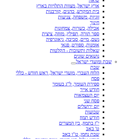
שואה
ארץ ישראל, מצוות התלויות בארץ
בית המקדש, כהנים, קורבנות
זוגיות, משפחה, צניעות
חינוך
אכילה, כשרות, צמחונות
ספר תורה, תפילין, מזוזה, ציצית
גשם, מיים, סביבה, גיאוגרפיה
אומנות, ספורט, פנאי
שאלות ותשובות - הקלטות
נושאים שונים
שבת ומועדי ישראל
שבת
הלוח העברי, מועדי ישראל, ראש חודש - כללי
פסח
ספירת העומר, ל"ג בעומר
חודש אייר
יום העצמאות
פסח שני
יום ירושלים
שבועות
חודש תמוז
י"ז בתמוז, בין המצרים
ט' באב
שבת נחמו, ט"ו באב