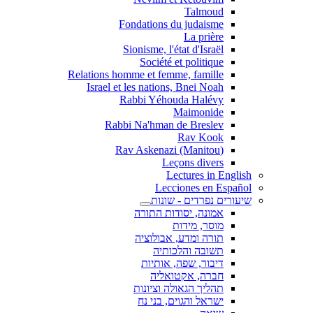
Talmoud
Fondations du judaisme
La prière
Sionisme, l'état d'Israël
Société et politique
Relations homme et femme, famille
Israel et les nations, Bnei Noah
Rabbi Yéhouda Halévy
Maimonide
Rabbi Na'hman de Breslev
Rav Kook
(Rav Askenazi (Manitou
Leçons divers
Lectures in English
Lecciones en Español
שיעורים נפרדים - שונות
אמונה, יסודות התורה
מוסר, מידות
תורה ומדע, אבולוציה
תשובה והלכותיה
דיבור, שפה, אותיות
חברה, אקטואליה
תהליך הגאולה וציונות
ישראל והגוים, בני נח