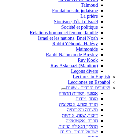
Talmoud
Fondations du judaisme
La prière
Sionisme, l'état d'Israël
Société et politique
Relations homme et femme, famille
Israel et les nations, Bnei Noah
Rabbi Yéhouda Halévy
Maimonide
Rabbi Na'hman de Breslev
Rav Kook
(Rav Askenazi (Manitou
Leçons divers
Lectures in English
Lecciones en Español
שיעורים נפרדים - שונות
אמונה, יסודות התורה
מוסר, מידות
תורה ומדע, אבולוציה
תשובה והלכותיה
דיבור, שפה, אותיות
חברה, אקטואליה
תהליך הגאולה וציונות
ישראל והגוים, בני נח