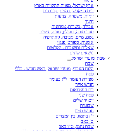
שואה
ארץ ישראל, מצוות התלויות בארץ
בית המקדש, כהנים, קורבנות
זוגיות, משפחה, צניעות
חינוך
אכילה, כשרות, צמחונות
ספר תורה, תפילין, מזוזה, ציצית
גשם, מיים, סביבה, גיאוגרפיה
אומנות, ספורט, פנאי
שאלות ותשובות - הקלטות
נושאים שונים
שבת ומועדי ישראל
שבת
הלוח העברי, מועדי ישראל, ראש חודש - כללי
פסח
ספירת העומר, ל"ג בעומר
חודש אייר
יום העצמאות
פסח שני
יום ירושלים
שבועות
חודש תמוז
י"ז בתמוז, בין המצרים
ט' באב
שבת נחמו, ט"ו באב