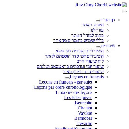
דף הבית
חיפוש באתר
עזור לנו!
כתוב למנהל האתר
כללי שימוש בחומרים מהאתר
שיעורים
השיעורים בעברית לפי נושא
השיעורים לפי סדר הוספתם לאתר
לוח שיעורי הרב
שיעור יומי ועדכונים בוואטסאפ וטלגרם
שיעורי הרב במכון מאיר
Leçons en français
Leçons en français - par sujet
Leçons par ordre chronologique
L'horaire des leçons
Les fêtes juives
Berechite
Chemot
Vayikra
Bamidbar
Devarim
Neviim et Ketouvim