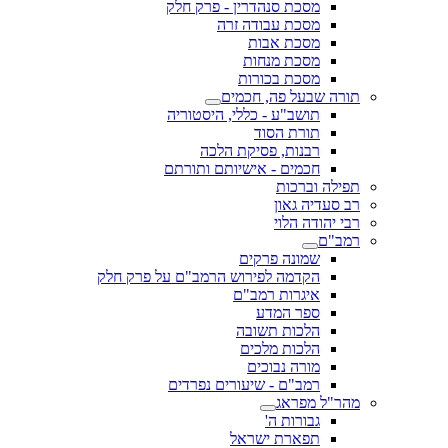
מסכת סנהדרין - פרק חלק
מסכת עבודה זרה
מסכת אבות
מסכת מנחות
מסכת בכורות
תורה שבעל פה, חכמים
תושב"ע - כללי, היסטוריה
תורת הסוד
רבנות, פסיקת הלכה
חכמים - אישיותם ותורתם
תפילה וברכות
רב סעדיה גאון
רבי יהודה הלוי
רמב"ם
שמונה פרקים
הקדמה לפירוש הרמב"ם על פרק חלק
איגרות רמב"ם
ספר המדע
הלכות תשובה
הלכות מלכים
מורה נבוכים
רמב"ם - שיעורים נפרדים
מהר"ל מפראג
גבורות ה'
תפארת ישראל