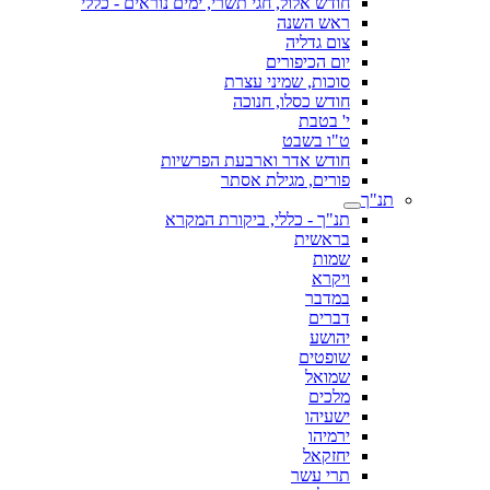
חודש אלול, חגי תשרי, ימים נוראים - כללי
ראש השנה
צום גדליה
יום הכיפורים
סוכות, שמיני עצרת
חודש כסלו, חנוכה
י' בטבת
ט"ו בשבט
חודש אדר וארבעת הפרשיות
פורים, מגילת אסתר
תנ"ך
תנ"ך - כללי, ביקורת המקרא
בראשית
שמות
ויקרא
במדבר
דברים
יהושע
שופטים
שמואל
מלכים
ישעיהו
ירמיהו
יחזקאל
תרי עשר