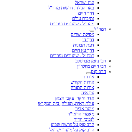
נצח ישראל
באר הגולה, דרשות מהר"ל
דרך חיים
נתיבות עולם
מהר"ל - שיעורים נפרדים
רמח"ל
מסילת ישרים
דרך ה'
דעת תבונות
דרך עץ חיים
רמח"ל - שיעורים נפרדים
רבי נחמן מברסלב
רבי חיים מוולוז'ין
הרב קוק
אורות
אורות הקודש
אורות התורה
עין איה
אדר היקר, עקבי הצאן
עולת ראיה, תפילה, בית המקדש
מוסר אביך
מאמרי הראי"ה
לנבוכי הדור
הרב קוק על פרשת שבוע
הרב קוק על מועדי ישראל