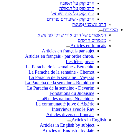
הרב קוק על תשובה
הרב קוק על הגאולה
הרב קוק על ארץ ישראל
הרב קוק - שיעורים נפרדים
הרב אשכנזי (מניטו)
מאמרים
המאמרים של הרב אורי שרקי לפי נושא
מאמרים חדשים
Articles en français
Articles en français par sujet
.Articles en français - par ordre chron
Les fêtes juives
La Paracha de la semaine - Berechite
La Paracha de la semaine - Chemot
La Paracha de la semaine - Vayikra
La Paracha de la semaine - Bemidbar
La Paracha de la semaine - Devarim
Fondations du Judaisme
Israël et les nations, Noachides
La communauté juive d'Algérie
Interviews avec le Rav
Articles divers en français
Articles in English
Articles in English by subject
Articles in English - by date