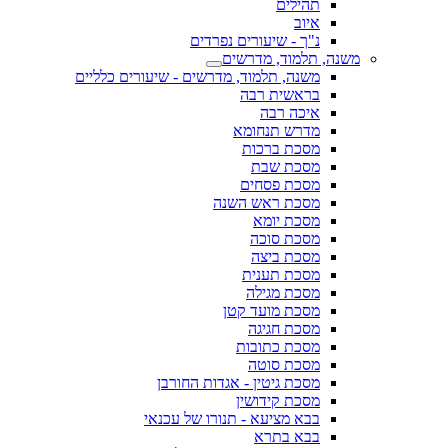
תהילים
איוב
נ"ך - שיעורים נפרדים
משנה, תלמוד, מדרשים
משנה, תלמוד, מדרשים - שיעורים כלליים
בראשית רבה
איכה רבה
מדרש תנחומא
מסכת ברכות
מסכת שבת
מסכת פסחים
מסכת ראש השנה
מסכת יומא
מסכת סוכה
מסכת ביצה
מסכת תענית
מסכת מגילה
מסכת מועד קטן
מסכת חגיגה
מסכת כתובות
מסכת סוטה
מסכת גיטין - אגדות החורבן
מסכת קידושין
בבא מציעא - תנורו של עכנאי
בבא בתרא