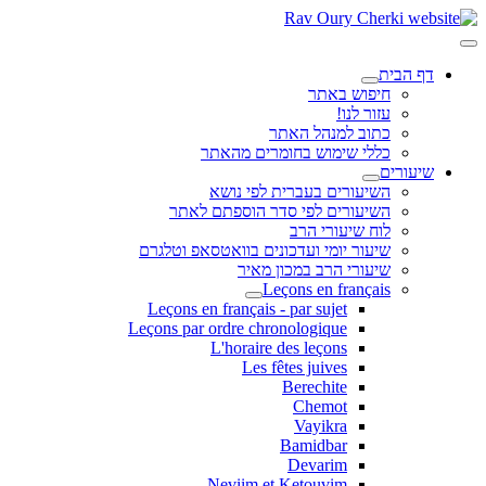
דף הבית
חיפוש באתר
עזור לנו!
כתוב למנהל האתר
כללי שימוש בחומרים מהאתר
שיעורים
השיעורים בעברית לפי נושא
השיעורים לפי סדר הוספתם לאתר
לוח שיעורי הרב
שיעור יומי ועדכונים בוואטסאפ וטלגרם
שיעורי הרב במכון מאיר
Leçons en français
Leçons en français - par sujet
Leçons par ordre chronologique
L'horaire des leçons
Les fêtes juives
Berechite
Chemot
Vayikra
Bamidbar
Devarim
Neviim et Ketouvim