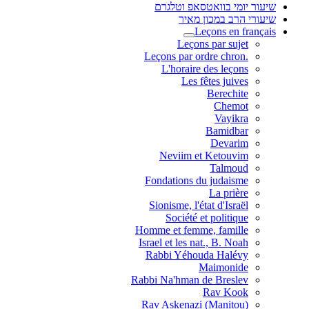
שיעור יומי בוואטסאפ וטלגרם
שיעורי הרב במכון מאיר
Leçons en français
Leçons par sujet
.Leçons par ordre chron
L'horaire des leçons
Les fêtes juives
Berechite
Chemot
Vayikra
Bamidbar
Devarim
Neviim et Ketouvim
Talmoud
Fondations du judaisme
La prière
Sionisme, l'état d'Israël
Société et politique
Homme et femme, famille
Israel et les nat., B. Noah
Rabbi Yéhouda Halévy
Maimonide
Rabbi Na'hman de Breslev
Rav Kook
(Rav Askenazi (Manitou