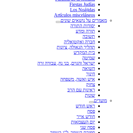
Fiestas Judías
Los Noájidas
Artículos misceláneos
מאמרים על נושאים שונים
יסודות התורה
תורה ומדע
תשובה
חברה ואקטואליה
תהליך הגאולה, ציונות
בית המקדש
שמיטה
ישראל והגוים, בני נח, עבודה זרה
השואה
חינוך
איש ואשה, משפחה
צחוק
ראינות עם הרב
שונות
מועדים
ראש חודש
פסח
חודש אייר
יום העצמאות
פסח שני
ספירת העומר, ל"ג בעומר