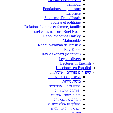
Talmoud
Fondations du judaisme
La prière
Sionisme, l'état d'Israël
Société et politique
Relations homme et femme, famille
Israel et les nations, Bnei Noah
Rabbi Yéhouda Halévy
Maimonide
Rabbi Na'hman de Breslev
Rav Kook
(Rav Askenazi (Manitou
Leçons divers
Lectures in English
Lecciones en Español
שיעורים נפרדים - שונות
אמונה, יסודות התורה
מוסר, מידות
תורה ומדע, אבולוציה
תשובה והלכותיה
דיבור, שפה, אותיות
חברה, אקטואליה
תהליך הגאולה וציונות
ישראל והגוים, בני נח