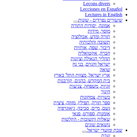
Leçons divers
Lecciones en Español
Lectures in English
שיעורים נפרדים - שונות
אמונה, יסודות התורה
מוסר, מידות
תורה ומדע, אבולוציה
תשובה והלכותיה
דיבור, שפה, אותיות
חברה, אקטואליה
תהליך הגאולה וציונות
ישראל והגוים, בני נח
שואה
ארץ ישראל, מצוות התל' בארץ
בית המקדש, כהנים, קורבנות
זוגיות, משפחה, צניעות
חינוך
כשרות, צמחונות
ספר תורה, תפילין, מזוזה, ציצית
גשם, מיים, סביבה, גיאוגרפיה
אומנות, ספורט, פנאי
שאלות ותשובות - הקלטות
נושאים שונים
שבת ומועדי ישראל
שבת