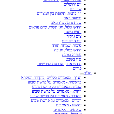
יום ירושלים
שבועות
י"ז בתמוז, תקופת בין המצרים
תשעה באב
שבת נחמו, ט"ו באב
חודש אלול, חגי תשרי, ימים נוראים
ראש השנה
צום גדליה
יום הכיפורים
סוכות, שמחת תורה
חודש כסלו, חנוכה
עשרה בטבת
ט"ו בשבט
חודש אדר, ארבעת הפרשיות
פורים
תנ"ך
תנ"ך - מאמרים כלליים, ביקורת המקרא
בראשית - מאמרים על פרשת שבוע
שמות - מאמרים על פרשת שבוע
ויקרא - מאמרים על פרשת שבוע
במדבר - מאמרים על פרשת שבוע
דברים - מאמרים על פרשת שבוע
יהושע - מאמרים
שופטים - מאמרים