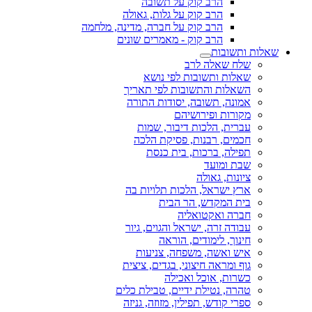
הרב קוק על תשובה
הרב קוק על גלות, גאולה
הרב קוק על חברה, מדינה, מלחמה
הרב קוק - מאמרים שונים
שאלות ותשובות
שלח שאלה לרב
שאלות ותשובות לפי נושא
השאלות והתשובות לפי תאריך
אמונה, תשובה, יסודות התורה
מקורות ופירושיהם
עברית, הלכות דיבור, שמות
חכמים, רבנות, פסיקת הלכה
תפילה, ברכות, בית כנסת
שבת ומועד
ציונות, גאולה
ארץ ישראל, הלכות תלויות בה
בית המקדש, הר הבית
חברה ואקטואליה
עבודה זרה, ישראל והגוים, גיור
חינוך, לימודים, הוראה
איש ואשה, משפחה, צניעות
גוף ומראה חיצוני, בגדים, ציצית
כשרות, אוכל ואכילה
טהרה, נטילת ידיים, טבילת כלים
ספרי קודש, תפילין, מזוזה, גניזה