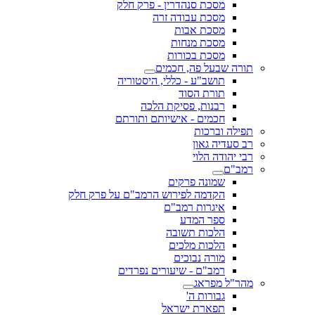
מסכת סנהדרין - פרק חלק
מסכת עבודה זרה
מסכת אבות
מסכת מנחות
מסכת בכורות
תורה שבעל פה, חכמים
תושב"ע - כללי, היסטוריה
תורת הסוד
רבנות, פסיקת הלכה
חכמים - אישיותם ותורתם
תפילה וברכות
רב סעדיה גאון
רבי יהודה הלוי
רמב"ם
שמונה פרקים
הקדמה לפירוש הרמב"ם על פרק חלק
איגרות רמב"ם
ספר המדע
הלכות תשובה
הלכות מלכים
מורה נבוכים
רמב"ם - שיעורים נפרדים
מהר"ל מפראג
גבורות ה'
תפארת ישראל