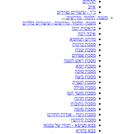
תהילים
איוב
נ"ך - שיעורים נפרדים
משנה, תלמוד, מדרשים
משנה, תלמוד, מדרשים - שיעורים כלליים
בראשית רבה
איכה רבה
מדרש תנחומא
מסכת ברכות
מסכת שבת
מסכת פסחים
מסכת ראש השנה
מסכת יומא
מסכת סוכה
מסכת ביצה
מסכת תענית
מסכת מגילה
מסכת מועד קטן
מסכת חגיגה
מסכת כתובות
מסכת סוטה
מסכת גיטין - אגדות החורבן
מסכת קידושין
בבא מציעא - תנורו של עכנאי
בבא בתרא