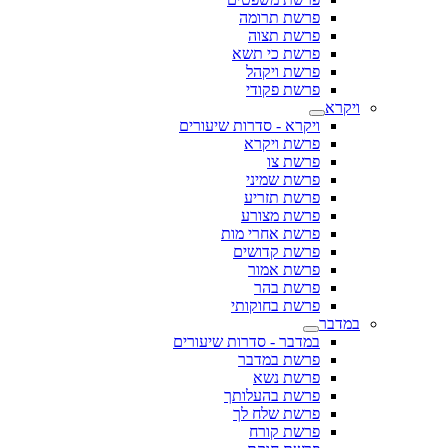
פרשת תרומה
פרשת תצוה
פרשת כי תשא
פרשת ויקהל
פרשת פקודי
ויקרא
ויקרא - סדרות שיעורים
פרשת ויקרא
פרשת צו
פרשת שמיני
פרשת תזריע
פרשת מצורע
פרשת אחרי מות
פרשת קדושים
פרשת אמור
פרשת בהר
פרשת בחוקותי
במדבר
במדבר - סדרות שיעורים
פרשת במדבר
פרשת נשא
פרשת בהעלותך
פרשת שלח לך
פרשת קורח