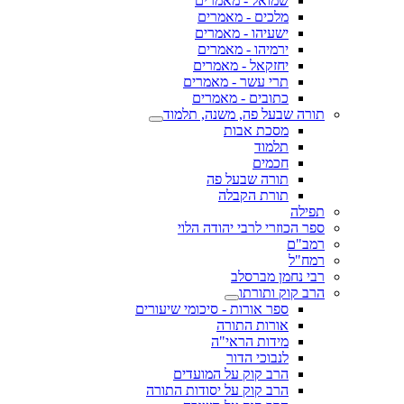
שמואל - מאמרים
מלכים - מאמרים
ישעיהו - מאמרים
ירמיהו - מאמרים
יחזקאל - מאמרים
תרי עשר - מאמרים
כתובים - מאמרים
תורה שבעל פה, משנה, תלמוד
מסכת אבות
תלמוד
חכמים
תורה שבעל פה
תורת הקבלה
תפילה
ספר הכוזרי לרבי יהודה הלוי
רמב"ם
רמח"ל
רבי נחמן מברסלב
הרב קוק ותורתו
ספר אורות - סיכומי שיעורים
אורות התורה
מידות הראי"ה
לנבוכי הדור
הרב קוק על המועדים
הרב קוק על יסודות התורה