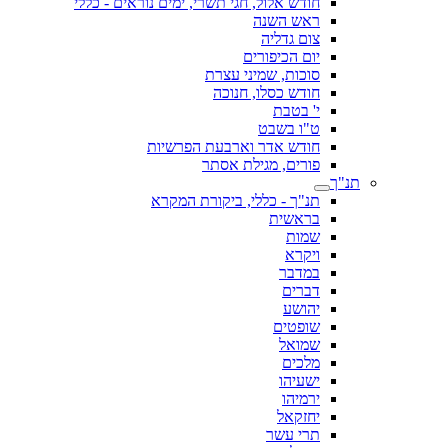
חודש אלול, חגי תשרי, ימים נוראים - כללי
ראש השנה
צום גדליה
יום הכיפורים
סוכות, שמיני עצרת
חודש כסלו, חנוכה
י' בטבת
ט"ו בשבט
חודש אדר וארבעת הפרשיות
פורים, מגילת אסתר
תנ"ך
תנ"ך - כללי, ביקורת המקרא
בראשית
שמות
ויקרא
במדבר
דברים
יהושע
שופטים
שמואל
מלכים
ישעיהו
ירמיהו
יחזקאל
תרי עשר