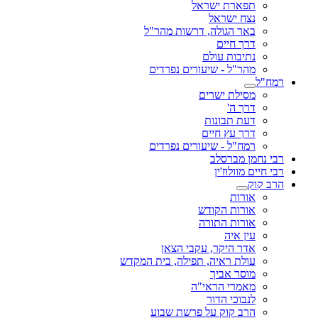
תפארת ישראל
נצח ישראל
באר הגולה, דרשות מהר"ל
דרך חיים
נתיבות עולם
מהר"ל - שיעורים נפרדים
רמח"ל
מסילת ישרים
דרך ה'
דעת תבונות
דרך עץ חיים
רמח"ל - שיעורים נפרדים
רבי נחמן מברסלב
רבי חיים מוולוז'ין
הרב קוק
אורות
אורות הקודש
אורות התורה
עין איה
אדר היקר, עקבי הצאן
עולת ראיה, תפילה, בית המקדש
מוסר אביך
מאמרי הראי"ה
לנבוכי הדור
הרב קוק על פרשת שבוע