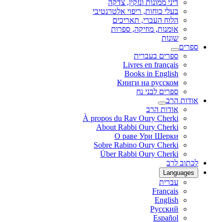
דיני ממונות ונזקין, צדקה
בעלי כוחות, ריפוי אלטרנטיבי
הלוח העברי, תאריכים
אומנות, מוזיקה, ספרות
שונות
ספרים
ספרים בעברית
Livres en français
Books in English
Книги на русском
ספרים לבני נח
אודות הרב
אודות הרב
À propos du Rav Oury Cherki
About Rabbi Oury Cherki
О раве Ури Шерки
Sobre Rabino Oury Cherki
Über Rabbi Oury Cherki
לכתוב לרב
Languages
עברית
Français
English
Русский
Español