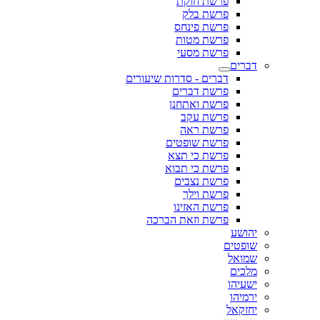
פרשת חוקת
פרשת בלק
פרשת פינחס
פרשת מטות
פרשת מסעי
דברים
דברים - סדרות שיעורים
פרשת דברים
פרשת ואתחנן
פרשת עקב
פרשת ראה
פרשת שופטים
פרשת כי תצא
פרשת כי תבוא
פרשת נצבים
פרשת וילך
פרשת האזינו
פרשת וזאת הברכה
יהושע
שופטים
שמואל
מלכים
ישעיהו
ירמיהו
יחזקאל