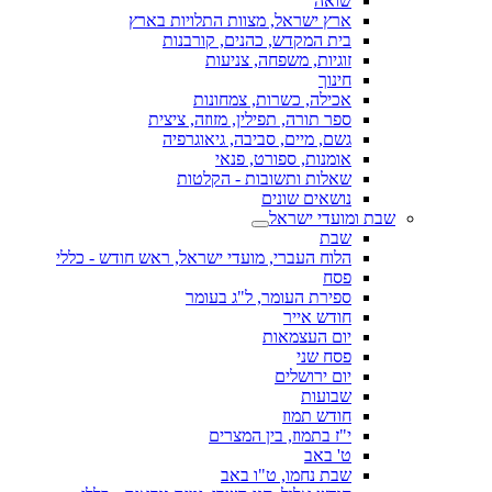
שואה
ארץ ישראל, מצוות התלויות בארץ
בית המקדש, כהנים, קורבנות
זוגיות, משפחה, צניעות
חינוך
אכילה, כשרות, צמחונות
ספר תורה, תפילין, מזוזה, ציצית
גשם, מיים, סביבה, גיאוגרפיה
אומנות, ספורט, פנאי
שאלות ותשובות - הקלטות
נושאים שונים
שבת ומועדי ישראל
שבת
הלוח העברי, מועדי ישראל, ראש חודש - כללי
פסח
ספירת העומר, ל"ג בעומר
חודש אייר
יום העצמאות
פסח שני
יום ירושלים
שבועות
חודש תמוז
י"ז בתמוז, בין המצרים
ט' באב
שבת נחמו, ט"ו באב