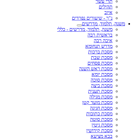
תרי עשר
תהילים
איוב
נ"ך - שיעורים נפרדים
משנה, תלמוד, מדרשים
משנה, תלמוד, מדרשים - כללי
בראשית רבה
איכה רבה
מדרש תנחומא
מסכת ברכות
מסכת שבת
מסכת פסחים
מסכת ראש השנה
מסכת יומא
מסכת סוכה
מסכת ביצה
מסכת תענית
מסכת מגילה
מסכת מועד קטן
מסכת חגיגה
מסכת כתובות
מסכת סוטה
מסכת גיטין
מסכת קידושין
בבא מציעא