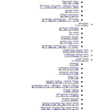
נצח ישראל
באר הגולה, דרשות מהר"ל
דרך חיים
נתיבות עולם
מהר"ל - שיעורים נפרדים
רמח"ל
מסילת ישרים
דרך ה'
דעת תבונות
דרך עץ חיים
רמח"ל - שיעורים נפרדים
רבי נחמן מברסלב
רבי חיים מוולוז'ין
הרב קוק
אורות
אורות הקודש
אורות התורה
עין איה
אדר היקר, עקבי הצאן
עולת ראיה, תפילה, בית המקדש
מוסר אביך
מאמרי הראי"ה
לנבוכי הדור
הרב קוק על פרשת שבוע
הרב קוק על מועדי ישראל