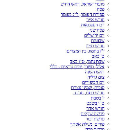
מועדי ישראל, ראש חודש
פסח
ספירת העומר, ל"ג בעומר
חודש אייר
יום העצמאות
פסח שני
יום ירושלים
שבועות
חודש תמוז
י"ז בתמוז, בין המצרים
ט' באב
שבת נחמו, ט"ו באב
אלול, תשרי, ימים נוראים - כללי
ראש השנה
צום גדליה
יום הכיפורים
סוכות, שמיני עצרת
חודש כסלו, חנוכה
י' בטבת
ט"ו בשבט
חודש אדר
פרשת שקלים
פרשת זכור
פורים, מגילת אסתר
פרשת פרה