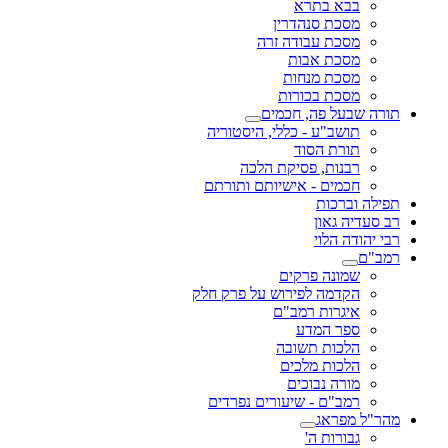
בבא בתרא
מסכת סנהדרין
מסכת עבודה זרה
מסכת אבות
מסכת מנחות
מסכת בכורות
תורה שבעל פה, חכמים
תושב"ע - כללי, היסטוריה
תורת הסוד
רבנות, פסיקת הלכה
חכמים - אישיותם ותורתם
תפילה וברכות
רב סעדיה גאון
רבי יהודה הלוי
רמב"ם
שמונה פרקים
הקדמה לפירוש על פרק חלק
איגרות רמב"ם
ספר המדע
הלכות תשובה
הלכות מלכים
מורה נבוכים
רמב"ם - שיעורים נפרדים
מהר"ל מפראג
גבורות ה'