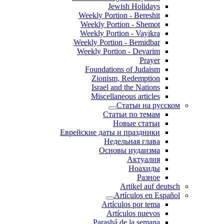
Jewish Holidays
Weekly Portion - Bereshit
Weekly Portion - Shemot
Weekly Portion - Vayikra
Weekly Portion - Bemidbar
Weekly Portion - Devarim
Prayer
Foundations of Judaism
Zionism, Redemption
Israel and the Nations
Miscellaneous articles
Статьи на русском
Статьи по темам
Новые статьи
Еврейские даты и праздники
Недельная глава
Основы иудаизма
Актуалия
Ноахиды
Разное
Artikel auf deutsch
Artículos en Español
Artículos por tema
Artículos nuevos
Parashá de la semana