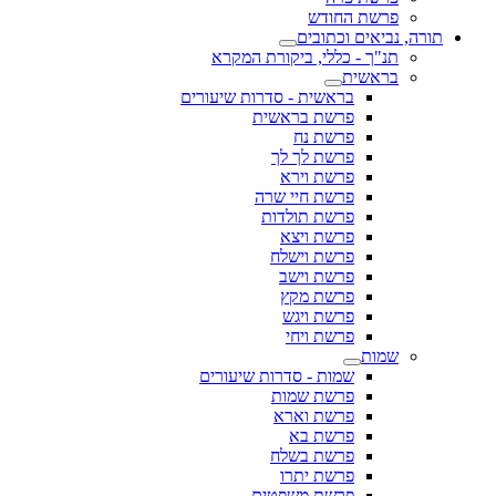
פרשת החודש
תורה, נביאים וכתובים
תנ"ך - כללי, ביקורת המקרא
בראשית
בראשית - סדרות שיעורים
פרשת בראשית
פרשת נח
פרשת לך לך
פרשת וירא
פרשת חיי שרה
פרשת תולדות
פרשת ויצא
פרשת וישלח
פרשת וישב
פרשת מקץ
פרשת ויגש
פרשת ויחי
שמות
שמות - סדרות שיעורים
פרשת שמות
פרשת וארא
פרשת בא
פרשת בשלח
פרשת יתרו
פרשת משפטים