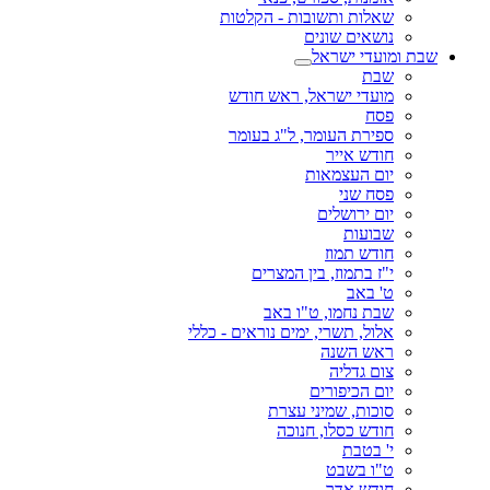
שאלות ותשובות - הקלטות
נושאים שונים
שבת ומועדי ישראל
שבת
מועדי ישראל, ראש חודש
פסח
ספירת העומר, ל"ג בעומר
חודש אייר
יום העצמאות
פסח שני
יום ירושלים
שבועות
חודש תמוז
י"ז בתמוז, בין המצרים
ט' באב
שבת נחמו, ט"ו באב
אלול, תשרי, ימים נוראים - כללי
ראש השנה
צום גדליה
יום הכיפורים
סוכות, שמיני עצרת
חודש כסלו, חנוכה
י' בטבת
ט"ו בשבט
חודש אדר