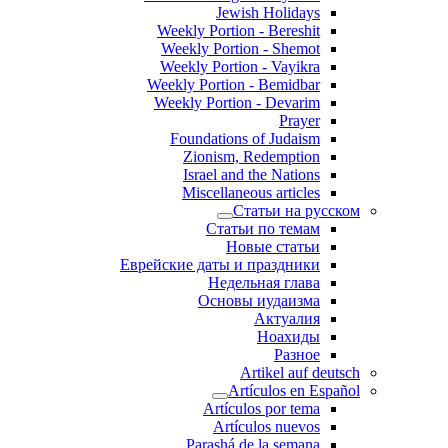
Jewish Holidays
Weekly Portion - Bereshit
Weekly Portion - Shemot
Weekly Portion - Vayikra
Weekly Portion - Bemidbar
Weekly Portion - Devarim
Prayer
Foundations of Judaism
Zionism, Redemption
Israel and the Nations
Miscellaneous articles
Статьи на русском
Статьи по темам
Новые статьи
Еврейские даты и праздники
Недельная глава
Основы иудаизма
Актуалия
Ноахиды
Разное
Artikel auf deutsch
Artículos en Español
Artículos por tema
Artículos nuevos
Parashá de la semana