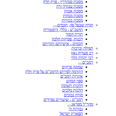
מסכת סנהדרין - פרק חלק
מסכת עבודה זרה
מסכת אבות
מסכת מנחות
מסכת בכורות
תורה שבעל פה, חכמים
תושב"ע - כללי, היסטוריה
תורת הסוד
רבנות, פסיקת הלכה
חכמים - אישיותם ותורתם
תפילה וברכות
רב סעדיה גאון
רבי יהודה הלוי
רמב"ם
שמונה פרקים
הקדמה לפירוש הרמב"ם על פרק חלק
איגרות רמב"ם
ספר המדע
הלכות תשובה
הלכות מלכים
מורה נבוכים
רמב"ם - שיעורים נפרדים
מהר"ל מפראג
גבורות ה'
תפארת ישראל