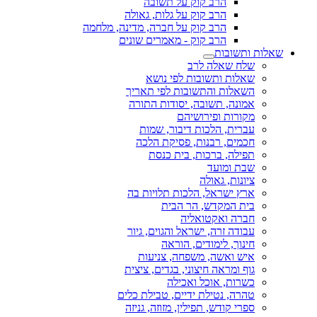
הרב קוק על תשובה
הרב קוק על גלות, גאולה
הרב קוק על חברה, מדינה, מלחמה
הרב קוק - מאמרים שונים
שאלות ותשובות
שלח שאלה לרב
שאלות ותשובות לפי נושא
השאלות והתשובות לפי תאריך
אמונה, תשובה, יסודות התורה
מקורות ופירושיהם
עברית, הלכות דיבור, שמות
חכמים, רבנות, פסיקת הלכה
תפילה, ברכות, בית כנסת
שבת ומועד
ציונות, גאולה
ארץ ישראל, הלכות תלויות בה
בית המקדש, הר הבית
חברה ואקטואליה
עבודה זרה, ישראל והגוים, גיור
חינוך, לימודים, הוראה
איש ואשה, משפחה, צניעות
גוף ומראה חיצוני, בגדים, ציצית
כשרות, אוכל ואכילה
טהרה, נטילת ידיים, טבילת כלים
ספרי קודש, תפילין, מזוזה, גניזה