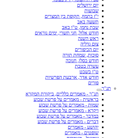
יום ירושלים
שבועות
י"ז בתמוז, תקופת בין המצרים
תשעה באב
שבת נחמו, ט"ו באב
חודש אלול, חגי תשרי, ימים נוראים
ראש השנה
צום גדליה
יום הכיפורים
סוכות, שמחת תורה
חודש כסלו, חנוכה
עשרה בטבת
ט"ו בשבט
חודש אדר, ארבעת הפרשיות
פורים
תנ"ך
תנ"ך - מאמרים כלליים, ביקורת המקרא
בראשית - מאמרים על פרשת שבוע
שמות - מאמרים על פרשת שבוע
ויקרא - מאמרים על פרשת שבוע
במדבר - מאמרים על פרשת שבוע
דברים - מאמרים על פרשת שבוע
יהושע - מאמרים
שופטים - מאמרים