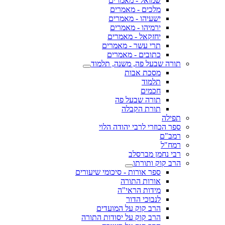
שמואל - מאמרים
מלכים - מאמרים
ישעיהו - מאמרים
ירמיהו - מאמרים
יחזקאל - מאמרים
תרי עשר - מאמרים
כתובים - מאמרים
תורה שבעל פה, משנה, תלמוד
מסכת אבות
תלמוד
חכמים
תורה שבעל פה
תורת הקבלה
תפילה
ספר הכוזרי לרבי יהודה הלוי
רמב"ם
רמח"ל
רבי נחמן מברסלב
הרב קוק ותורתו
ספר אורות - סיכומי שיעורים
אורות התורה
מידות הראי"ה
לנבוכי הדור
הרב קוק על המועדים
הרב קוק על יסודות התורה