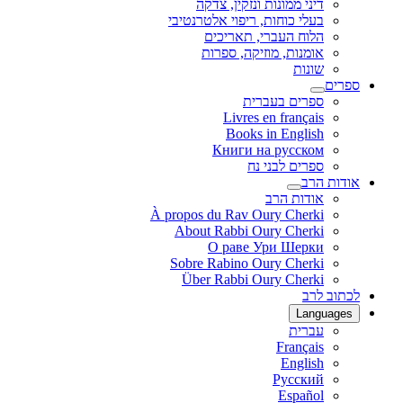
דיני ממונות ונזקין, צדקה
בעלי כוחות, ריפוי אלטרנטיבי
הלוח העברי, תאריכים
אומנות, מוזיקה, ספרות
שונות
ספרים
ספרים בעברית
Livres en français
Books in English
Книги на русском
ספרים לבני נח
אודות הרב
אודות הרב
À propos du Rav Oury Cherki
About Rabbi Oury Cherki
О раве Ури Шерки
Sobre Rabino Oury Cherki
Über Rabbi Oury Cherki
לכתוב לרב
Languages
עברית
Français
English
Русский
Español