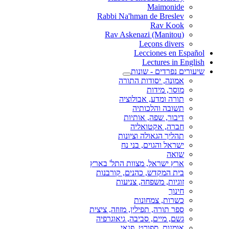
Maimonide
Rabbi Na'hman de Breslev
Rav Kook
(Rav Askenazi (Manitou
Leçons divers
Lecciones en Español
Lectures in English
שיעורים נפרדים - שונות
אמונה, יסודות התורה
מוסר, מידות
תורה ומדע, אבולוציה
תשובה והלכותיה
דיבור, שפה, אותיות
חברה, אקטואליה
תהליך הגאולה וציונות
ישראל והגוים, בני נח
שואה
ארץ ישראל, מצוות התל' בארץ
בית המקדש, כהנים, קורבנות
זוגיות, משפחה, צניעות
חינוך
כשרות, צמחונות
ספר תורה, תפילין, מזוזה, ציצית
גשם, מיים, סביבה, גיאוגרפיה
אומנות, ספורט, פנאי