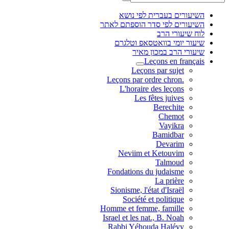
השיעורים בעברית לפי נושא
השיעורים לפי סדר הוספתם לאתר
לוח שיעורי הרב
שיעור יומי בוואטסאפ וטלגרם
שיעורי הרב במכון מאיר
Leçons en français
Leçons par sujet
.Leçons par ordre chron
L'horaire des leçons
Les fêtes juives
Berechite
Chemot
Vayikra
Bamidbar
Devarim
Neviim et Ketouvim
Talmoud
Fondations du judaisme
La prière
Sionisme, l'état d'Israël
Société et politique
Homme et femme, famille
Israel et les nat., B. Noah
Rabbi Yéhouda Halévy