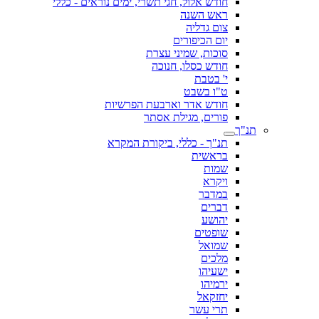
חודש אלול, חגי תשרי, ימים נוראים - כללי
ראש השנה
צום גדליה
יום הכיפורים
סוכות, שמיני עצרת
חודש כסלו, חנוכה
י' בטבת
ט"ו בשבט
חודש אדר וארבעת הפרשיות
פורים, מגילת אסתר
תנ"ך
תנ"ך - כללי, ביקורת המקרא
בראשית
שמות
ויקרא
במדבר
דברים
יהושע
שופטים
שמואל
מלכים
ישעיהו
ירמיהו
יחזקאל
תרי עשר