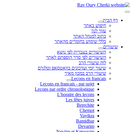
דף הבית
חיפוש באתר
עזור לנו!
כתוב למנהל האתר
כללי שימוש בחומרים מהאתר
שיעורים
השיעורים בעברית לפי נושא
השיעורים לפי סדר הוספתם לאתר
לוח שיעורי הרב
שיעור יומי ועדכונים בוואטסאפ וטלגרם
שיעורי הרב במכון מאיר
Leçons en français
Leçons en français - par sujet
Leçons par ordre chronologique
L'horaire des leçons
Les fêtes juives
Berechite
Chemot
Vayikra
Bamidbar
Devarim
Neviim et Ketouvim