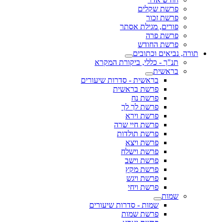
פרשת שקלים
פרשת זכור
פורים, מגילת אסתר
פרשת פרה
פרשת החודש
תורה, נביאים וכתובים
תנ"ך - כללי, ביקורת המקרא
בראשית
בראשית - סדרות שיעורים
פרשת בראשית
פרשת נח
פרשת לך לך
פרשת וירא
פרשת חיי שרה
פרשת תולדות
פרשת ויצא
פרשת וישלח
פרשת וישב
פרשת מקץ
פרשת ויגש
פרשת ויחי
שמות
שמות - סדרות שיעורים
פרשת שמות