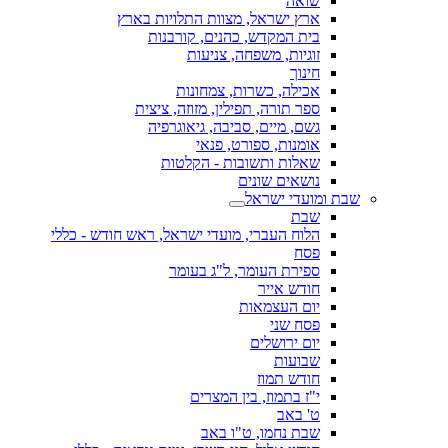
שואה
ארץ ישראל, מצוות התלויות בארץ
בית המקדש, כהנים, קורבנות
זוגיות, משפחה, צניעות
חינוך
אכילה, כשרות, צמחונות
ספר תורה, תפילין, מזוזה, ציצית
גשם, מיים, סביבה, גיאוגרפיה
אומנות, ספורט, פנאי
שאלות ותשובות - הקלטות
נושאים שונים
שבת ומועדי ישראל
שבת
הלוח העברי, מועדי ישראל, ראש חודש - כללי
פסח
ספירת העומר, ל"ג בעומר
חודש אייר
יום העצמאות
פסח שני
יום ירושלים
שבועות
חודש תמוז
י"ז בתמוז, בין המצרים
ט' באב
שבת נחמו, ט"ו באב