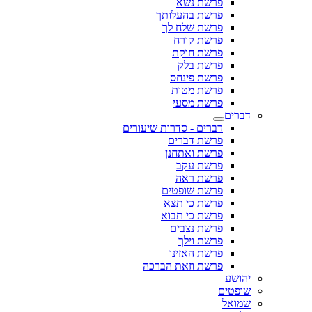
פרשת נשא
פרשת בהעלותך
פרשת שלח לך
פרשת קורח
פרשת חוקת
פרשת בלק
פרשת פינחס
פרשת מטות
פרשת מסעי
דברים
דברים - סדרות שיעורים
פרשת דברים
פרשת ואתחנן
פרשת עקב
פרשת ראה
פרשת שופטים
פרשת כי תצא
פרשת כי תבוא
פרשת נצבים
פרשת וילך
פרשת האזינו
פרשת וזאת הברכה
יהושע
שופטים
שמואל