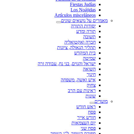
Fiestas Judías
Los Noájidas
Artículos misceláneos
מאמרים על נושאים שונים
יסודות התורה
תורה ומדע
תשובה
חברה ואקטואליה
תהליך הגאולה, ציונות
בית המקדש
שמיטה
ישראל והגוים, בני נח, עבודה זרה
השואה
חינוך
איש ואשה, משפחה
צחוק
ראינות עם הרב
שונות
מועדים
ראש חודש
פסח
חודש אייר
יום העצמאות
פסח שני
ספירת העומר, ל"ג בעומר