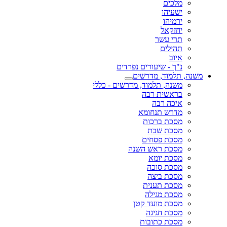
מלכים
ישעיהו
ירמיהו
יחזקאל
תרי עשר
תהילים
איוב
נ"ך - שיעורים נפרדים
משנה, תלמוד, מדרשים
משנה, תלמוד, מדרשים - כללי
בראשית רבה
איכה רבה
מדרש תנחומא
מסכת ברכות
מסכת שבת
מסכת פסחים
מסכת ראש השנה
מסכת יומא
מסכת סוכה
מסכת ביצה
מסכת תענית
מסכת מגילה
מסכת מועד קטן
מסכת חגיגה
מסכת כתובות