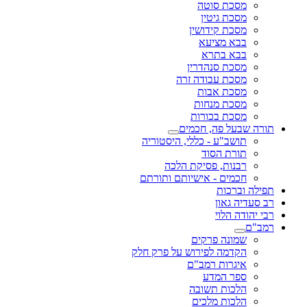
מסכת סוטה
מסכת גיטין
מסכת קידושין
בבא מציעא
בבא בתרא
מסכת סנהדרין
מסכת עבודה זרה
מסכת אבות
מסכת מנחות
מסכת בכורות
תורה שבעל פה, חכמים
תושב"ע - כללי, היסטוריה
תורת הסוד
רבנות, פסיקת הלכה
חכמים - אישיותם ותורתם
תפילה וברכות
רב סעדיה גאון
רבי יהודה הלוי
רמב"ם
שמונה פרקים
הקדמה לפירוש על פרק חלק
איגרות רמב"ם
ספר המדע
הלכות תשובה
הלכות מלכים