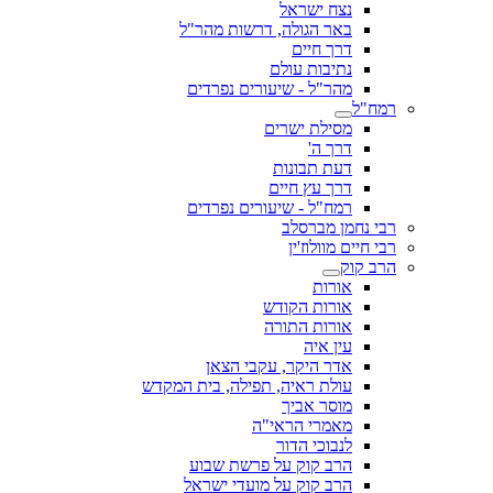
נצח ישראל
באר הגולה, דרשות מהר"ל
דרך חיים
נתיבות עולם
מהר"ל - שיעורים נפרדים
רמח"ל
מסילת ישרים
דרך ה'
דעת תבונות
דרך עץ חיים
רמח"ל - שיעורים נפרדים
רבי נחמן מברסלב
רבי חיים מוולוז'ין
הרב קוק
אורות
אורות הקודש
אורות התורה
עין איה
אדר היקר, עקבי הצאן
עולת ראיה, תפילה, בית המקדש
מוסר אביך
מאמרי הראי"ה
לנבוכי הדור
הרב קוק על פרשת שבוע
הרב קוק על מועדי ישראל