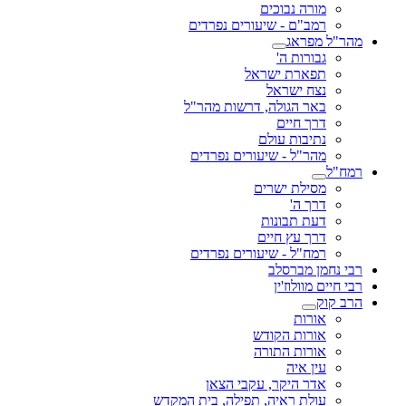
מורה נבוכים
רמב"ם - שיעורים נפרדים
מהר"ל מפראג
גבורות ה'
תפארת ישראל
נצח ישראל
באר הגולה, דרשות מהר"ל
דרך חיים
נתיבות עולם
מהר"ל - שיעורים נפרדים
רמח"ל
מסילת ישרים
דרך ה'
דעת תבונות
דרך עץ חיים
רמח"ל - שיעורים נפרדים
רבי נחמן מברסלב
רבי חיים מוולוז'ין
הרב קוק
אורות
אורות הקודש
אורות התורה
עין איה
אדר היקר, עקבי הצאן
עולת ראיה, תפילה, בית המקדש