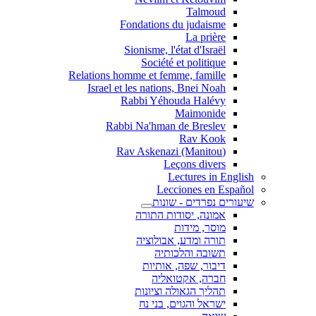
Talmoud
Fondations du judaisme
La prière
Sionisme, l'état d'Israël
Société et politique
Relations homme et femme, famille
Israel et les nations, Bnei Noah
Rabbi Yéhouda Halévy
Maimonide
Rabbi Na'hman de Breslev
Rav Kook
(Rav Askenazi (Manitou
Leçons divers
Lectures in English
Lecciones en Español
שיעורים נפרדים - שונות
אמונה, יסודות התורה
מוסר, מידות
תורה ומדע, אבולוציה
תשובה והלכותיה
דיבור, שפה, אותיות
חברה, אקטואליה
תהליך הגאולה וציונות
ישראל והגוים, בני נח