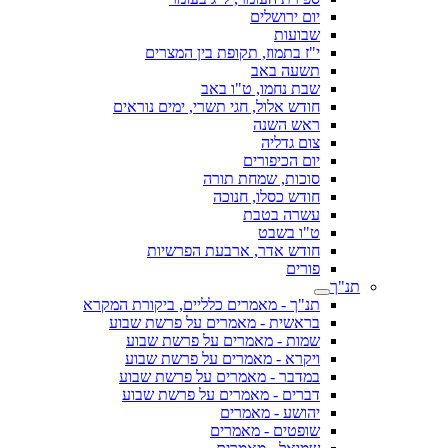
יום ירושלים
שבועות
י"ז בתמוז, תקופת בין המצרים
תשעה באב
שבת נחמו, ט"ו באב
חודש אלול, חגי תשרי, ימים נוראים
ראש השנה
צום גדליה
יום הכיפורים
סוכות, שמחת תורה
חודש כסלו, חנוכה
עשרה בטבת
ט"ו בשבט
חודש אדר, ארבעת הפרשיות
פורים
תנ"ך
תנ"ך - מאמרים כלליים, ביקורת המקרא
בראשית - מאמרים על פרשת שבוע
שמות - מאמרים על פרשת שבוע
ויקרא - מאמרים על פרשת שבוע
במדבר - מאמרים על פרשת שבוע
דברים - מאמרים על פרשת שבוע
יהושע - מאמרים
שופטים - מאמרים