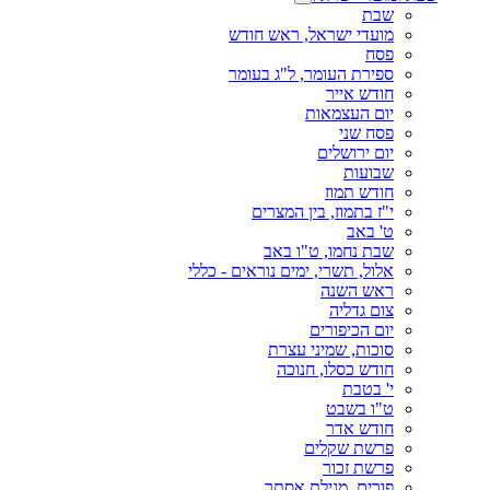
שבת
מועדי ישראל, ראש חודש
פסח
ספירת העומר, ל"ג בעומר
חודש אייר
יום העצמאות
פסח שני
יום ירושלים
שבועות
חודש תמוז
י"ז בתמוז, בין המצרים
ט' באב
שבת נחמו, ט"ו באב
אלול, תשרי, ימים נוראים - כללי
ראש השנה
צום גדליה
יום הכיפורים
סוכות, שמיני עצרת
חודש כסלו, חנוכה
י' בטבת
ט"ו בשבט
חודש אדר
פרשת שקלים
פרשת זכור
פורים, מגילת אסתר