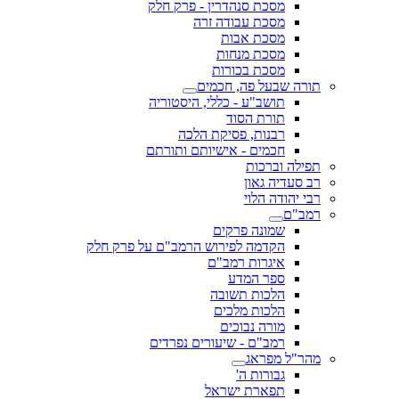
מסכת סנהדרין - פרק חלק
מסכת עבודה זרה
מסכת אבות
מסכת מנחות
מסכת בכורות
תורה שבעל פה, חכמים
תושב"ע - כללי, היסטוריה
תורת הסוד
רבנות, פסיקת הלכה
חכמים - אישיותם ותורתם
תפילה וברכות
רב סעדיה גאון
רבי יהודה הלוי
רמב"ם
שמונה פרקים
הקדמה לפירוש הרמב"ם על פרק חלק
איגרות רמב"ם
ספר המדע
הלכות תשובה
הלכות מלכים
מורה נבוכים
רמב"ם - שיעורים נפרדים
מהר"ל מפראג
גבורות ה'
תפארת ישראל