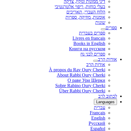
דיני ממונות ונזקין, צדקה
בעלי כוחות, ריפוי אלטרנטיבי
הלוח העברי, תאריכים
אומנות, מוזיקה, ספרות
שונות
ספרים
ספרים בעברית
Livres en français
Books in English
Книги на русском
ספרים לבני נח
אודות הרב
אודות הרב
À propos du Rav Oury Cherki
About Rabbi Oury Cherki
О раве Ури Шерки
Sobre Rabino Oury Cherki
Über Rabbi Oury Cherki
לכתוב לרב
Languages
עברית
Français
English
Русский
Español