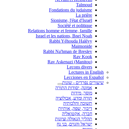
Talmoud
Fondations du judaisme
La prière
Sionisme, l'état d'Israël
Société et politique
Relations homme et femme, famille
Israel et les nations, Bnei Noah
Rabbi Yéhouda Halévy
Maimonide
Rabbi Na'hman de Breslev
Rav Kook
(Rav Askenazi (Manitou
Leçons divers
Lectures in English
Lecciones en Español
שיעורים נפרדים - שונות
אמונה, יסודות התורה
מוסר, מידות
תורה ומדע, אבולוציה
תשובה והלכותיה
דיבור, שפה, אותיות
חברה, אקטואליה
תהליך הגאולה וציונות
ישראל והגוים, בני נח