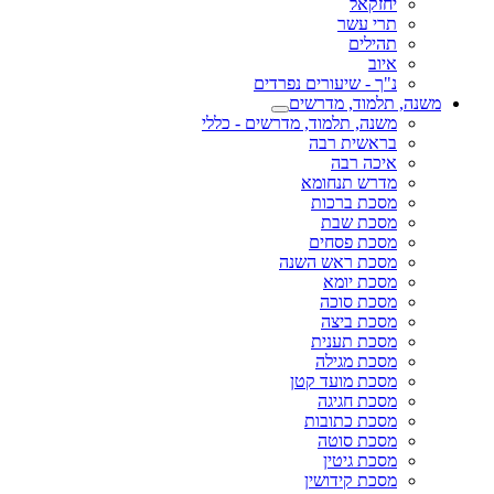
יחזקאל
תרי עשר
תהילים
איוב
נ"ך - שיעורים נפרדים
משנה, תלמוד, מדרשים
משנה, תלמוד, מדרשים - כללי
בראשית רבה
איכה רבה
מדרש תנחומא
מסכת ברכות
מסכת שבת
מסכת פסחים
מסכת ראש השנה
מסכת יומא
מסכת סוכה
מסכת ביצה
מסכת תענית
מסכת מגילה
מסכת מועד קטן
מסכת חגיגה
מסכת כתובות
מסכת סוטה
מסכת גיטין
מסכת קידושין