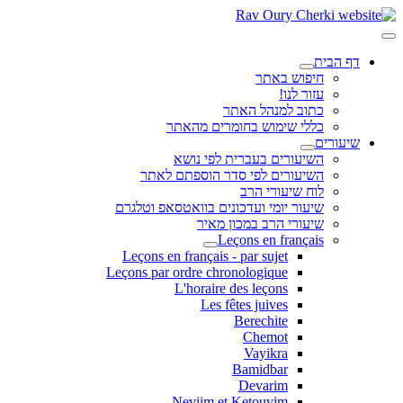
דף הבית
חיפוש באתר
עזור לנו!
כתוב למנהל האתר
כללי שימוש בחומרים מהאתר
שיעורים
השיעורים בעברית לפי נושא
השיעורים לפי סדר הוספתם לאתר
לוח שיעורי הרב
שיעור יומי ועדכונים בוואטסאפ וטלגרם
שיעורי הרב במכון מאיר
Leçons en français
Leçons en français - par sujet
Leçons par ordre chronologique
L'horaire des leçons
Les fêtes juives
Berechite
Chemot
Vayikra
Bamidbar
Devarim
Neviim et Ketouvim