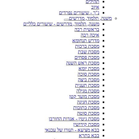
תהילים
איוב
נ"ך - שיעורים נפרדים
משנה, תלמוד, מדרשים
משנה, תלמוד, מדרשים - שיעורים כלליים
בראשית רבה
איכה רבה
מדרש תנחומא
מסכת ברכות
מסכת שבת
מסכת פסחים
מסכת ראש השנה
מסכת יומא
מסכת סוכה
מסכת ביצה
מסכת תענית
מסכת מגילה
מסכת מועד קטן
מסכת חגיגה
מסכת כתובות
מסכת סוטה
מסכת גיטין - אגדות החורבן
מסכת קידושין
בבא מציעא - תנורו של עכנאי
בבא בתרא