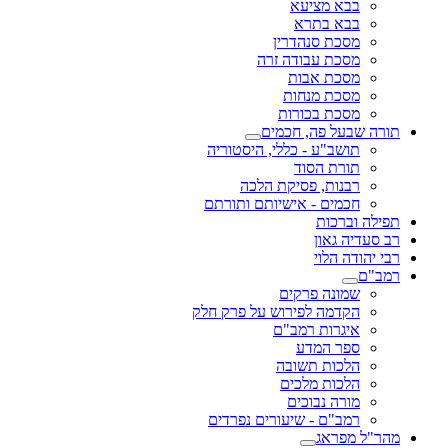
בבא מציעא
בבא בתרא
מסכת סנהדרין
מסכת עבודה זרה
מסכת אבות
מסכת מנחות
מסכת בכורות
תורה שבעל פה, חכמים
תושב"ע - כללי, היסטוריה
תורת הסוד
רבנות, פסיקת הלכה
חכמים - אישיותם ותורתם
תפילה וברכות
רב סעדיה גאון
רבי יהודה הלוי
רמב"ם
שמונה פרקים
הקדמה לפירוש על פרק חלק
איגרות רמב"ם
ספר המדע
הלכות תשובה
הלכות מלכים
מורה נבוכים
רמב"ם - שיעורים נפרדים
מהר"ל מפראג