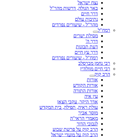
נצח ישראל
באר הגולה, דרשות מהר"ל
דרך חיים
נתיבות עולם
מהר"ל - שיעורים נפרדים
רמח"ל
מסילת ישרים
דרך ה'
דעת תבונות
דרך עץ חיים
רמח"ל - שיעורים נפרדים
רבי נחמן מברסלב
רבי חיים מוולוז'ין
הרב קוק
אורות
אורות הקודש
אורות התורה
עין איה
אדר היקר, עקבי הצאן
עולת ראיה, תפילה, בית המקדש
מוסר אביך
מאמרי הראי"ה
לנבוכי הדור
הרב קוק על פרשת שבוע
הרב קוק על מועדי ישראל