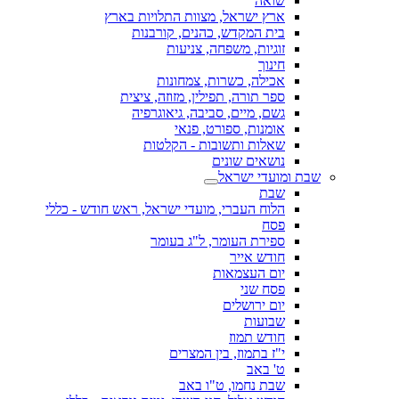
שואה
ארץ ישראל, מצוות התלויות בארץ
בית המקדש, כהנים, קורבנות
זוגיות, משפחה, צניעות
חינוך
אכילה, כשרות, צמחונות
ספר תורה, תפילין, מזוזה, ציצית
גשם, מיים, סביבה, גיאוגרפיה
אומנות, ספורט, פנאי
שאלות ותשובות - הקלטות
נושאים שונים
שבת ומועדי ישראל
שבת
הלוח העברי, מועדי ישראל, ראש חודש - כללי
פסח
ספירת העומר, ל"ג בעומר
חודש אייר
יום העצמאות
פסח שני
יום ירושלים
שבועות
חודש תמוז
י"ז בתמוז, בין המצרים
ט' באב
שבת נחמו, ט"ו באב