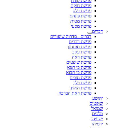
פרשת קורח
פרשת חוקת
פרשת בלק
פרשת פינחס
פרשת מטות
פרשת מסעי
דברים
דברים - סדרות שיעורים
פרשת דברים
פרשת ואתחנן
פרשת עקב
פרשת ראה
פרשת שופטים
פרשת כי תצא
פרשת כי תבוא
פרשת נצבים
פרשת וילך
פרשת האזינו
פרשת וזאת הברכה
יהושע
שופטים
שמואל
מלכים
ישעיהו
ירמיהו