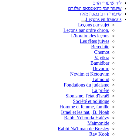
לוח שיעורי הרב
שיעור יומי בוואטסאפ וטלגרם
שיעורי הרב במכון מאיר
Leçons en français
Leçons par sujet
.Leçons par ordre chron
L'horaire des leçons
Les fêtes juives
Berechite
Chemot
Vayikra
Bamidbar
Devarim
Neviim et Ketouvim
Talmoud
Fondations du judaisme
La prière
Sionisme, l'état d'Israël
Société et politique
Homme et femme, famille
Israel et les nat., B. Noah
Rabbi Yéhouda Halévy
Maimonide
Rabbi Na'hman de Breslev
Rav Kook