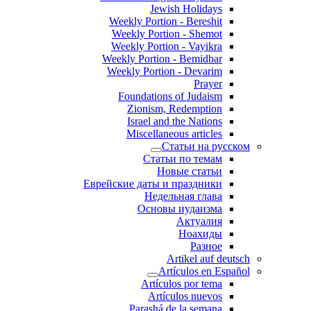
Jewish Holidays
Weekly Portion - Bereshit
Weekly Portion - Shemot
Weekly Portion - Vayikra
Weekly Portion - Bemidbar
Weekly Portion - Devarim
Prayer
Foundations of Judaism
Zionism, Redemption
Israel and the Nations
Miscellaneous articles
Статьи на русском
Статьи по темам
Новые статьи
Еврейские даты и праздники
Недельная глава
Основы иудаизма
Актуалия
Ноахиды
Разное
Artikel auf deutsch
Artículos en Español
Artículos por tema
Artículos nuevos
Parashá de la semana