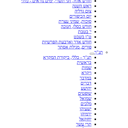
חודש אלול, חגי תשרי, ימים נוראים - כללי
ראש השנה
צום גדליה
יום הכיפורים
סוכות, שמיני עצרת
חודש כסלו, חנוכה
י' בטבת
ט"ו בשבט
חודש אדר וארבעת הפרשיות
פורים, מגילת אסתר
תנ"ך
תנ"ך - כללי, ביקורת המקרא
בראשית
שמות
ויקרא
במדבר
דברים
יהושע
שופטים
שמואל
מלכים
ישעיהו
ירמיהו
יחזקאל
תרי עשר