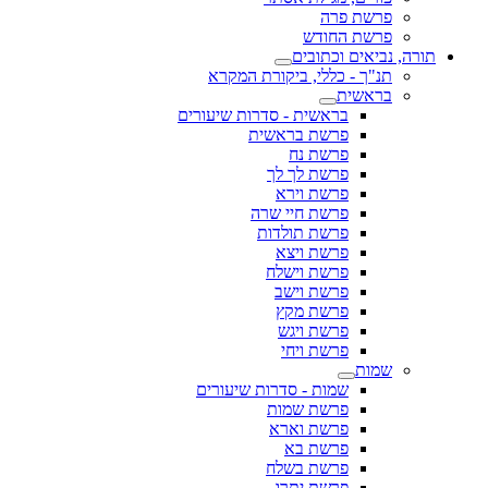
פרשת פרה
פרשת החודש
תורה, נביאים וכתובים
תנ"ך - כללי, ביקורת המקרא
בראשית
בראשית - סדרות שיעורים
פרשת בראשית
פרשת נח
פרשת לך לך
פרשת וירא
פרשת חיי שרה
פרשת תולדות
פרשת ויצא
פרשת וישלח
פרשת וישב
פרשת מקץ
פרשת ויגש
פרשת ויחי
שמות
שמות - סדרות שיעורים
פרשת שמות
פרשת וארא
פרשת בא
פרשת בשלח
פרשת יתרו