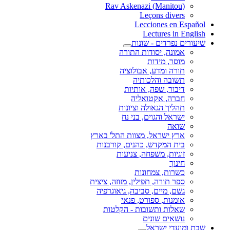
(Rav Askenazi (Manitou
Leçons divers
Lecciones en Español
Lectures in English
שיעורים נפרדים - שונות
אמונה, יסודות התורה
מוסר, מידות
תורה ומדע, אבולוציה
תשובה והלכותיה
דיבור, שפה, אותיות
חברה, אקטואליה
תהליך הגאולה וציונות
ישראל והגוים, בני נח
שואה
ארץ ישראל, מצוות התל' בארץ
בית המקדש, כהנים, קורבנות
זוגיות, משפחה, צניעות
חינוך
כשרות, צמחונות
ספר תורה, תפילין, מזוזה, ציצית
גשם, מיים, סביבה, גיאוגרפיה
אומנות, ספורט, פנאי
שאלות ותשובות - הקלטות
נושאים שונים
שבת ומועדי ישראל