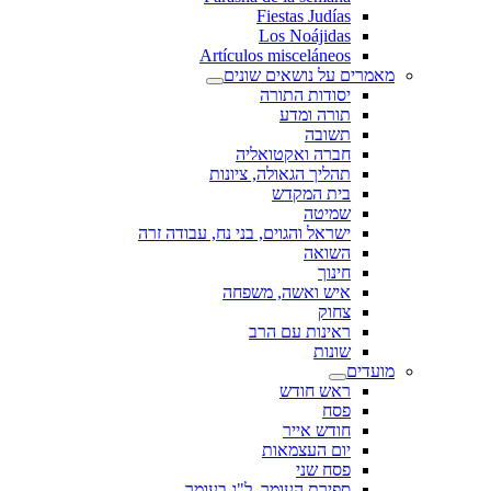
Fiestas Judías
Los Noájidas
Artículos misceláneos
מאמרים על נושאים שונים
יסודות התורה
תורה ומדע
תשובה
חברה ואקטואליה
תהליך הגאולה, ציונות
בית המקדש
שמיטה
ישראל והגוים, בני נח, עבודה זרה
השואה
חינוך
איש ואשה, משפחה
צחוק
ראינות עם הרב
שונות
מועדים
ראש חודש
פסח
חודש אייר
יום העצמאות
פסח שני
ספירת העומר, ל"ג בעומר