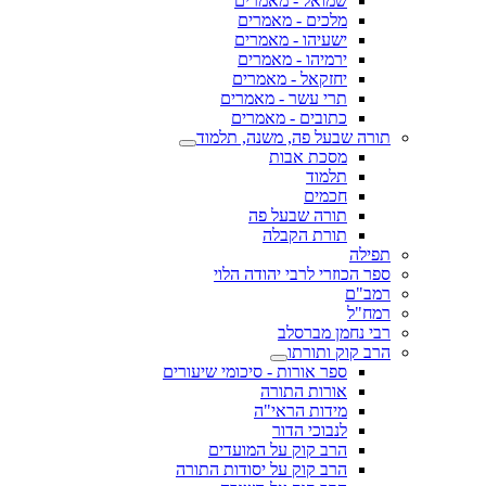
שמואל - מאמרים
מלכים - מאמרים
ישעיהו - מאמרים
ירמיהו - מאמרים
יחזקאל - מאמרים
תרי עשר - מאמרים
כתובים - מאמרים
תורה שבעל פה, משנה, תלמוד
מסכת אבות
תלמוד
חכמים
תורה שבעל פה
תורת הקבלה
תפילה
ספר הכוזרי לרבי יהודה הלוי
רמב"ם
רמח"ל
רבי נחמן מברסלב
הרב קוק ותורתו
ספר אורות - סיכומי שיעורים
אורות התורה
מידות הראי"ה
לנבוכי הדור
הרב קוק על המועדים
הרב קוק על יסודות התורה