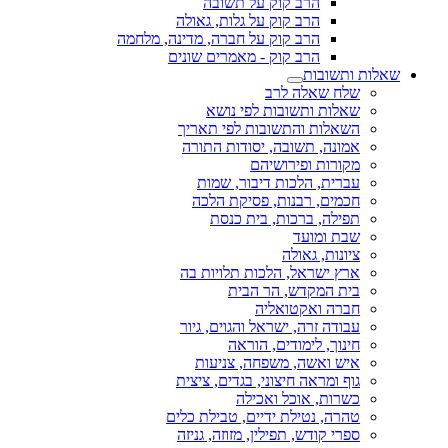
הרב קוק על תשובה
הרב קוק על גלות, גאולה
הרב קוק על חברה, מדינה, מלחמה
הרב קוק - מאמרים שונים
שאלות ותשובות
שלח שאלה לרב
שאלות ותשובות לפי נושא
השאלות והתשובות לפי תאריך
אמונה, תשובה, יסודות התורה
מקורות ופירושיהם
עברית, הלכות דיבור, שמות
חכמים, רבנות, פסיקת הלכה
תפילה, ברכות, בית כנסת
שבת ומועד
ציונות, גאולה
ארץ ישראל, הלכות תלויות בה
בית המקדש, הר הבית
חברה ואקטואליה
עבודה זרה, ישראל והגוים, גיור
חינוך, לימודים, הוראה
איש ואשה, משפחה, צניעות
גוף ומראה חיצוני, בגדים, ציצית
כשרות, אוכל ואכילה
טהרה, נטילת ידיים, טבילת כלים
ספרי קודש, תפילין, מזוזה, גניזה