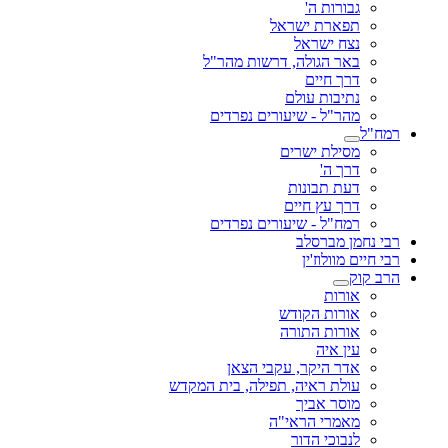
גבורות ה'
תפארת ישראל
נצח ישראל
באר הגולה, דרשות מהר"ל
דרך חיים
נתיבות עולם
מהר"ל - שיעורים נפרדים
רמח"ל
מסילת ישרים
דרך ה'
דעת תבונות
דרך עץ חיים
רמח"ל - שיעורים נפרדים
רבי נחמן מברסלב
רבי חיים מוולוז'ין
הרב קוק
אורות
אורות הקודש
אורות התורה
עין איה
אדר היקר, עקבי הצאן
עולת ראיה, תפילה, בית המקדש
מוסר אביך
מאמרי הראי"ה
לנבוכי הדור