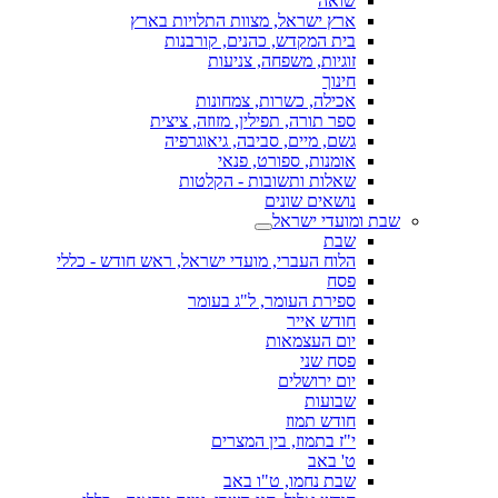
שואה
ארץ ישראל, מצוות התלויות בארץ
בית המקדש, כהנים, קורבנות
זוגיות, משפחה, צניעות
חינוך
אכילה, כשרות, צמחונות
ספר תורה, תפילין, מזוזה, ציצית
גשם, מיים, סביבה, גיאוגרפיה
אומנות, ספורט, פנאי
שאלות ותשובות - הקלטות
נושאים שונים
שבת ומועדי ישראל
שבת
הלוח העברי, מועדי ישראל, ראש חודש - כללי
פסח
ספירת העומר, ל"ג בעומר
חודש אייר
יום העצמאות
פסח שני
יום ירושלים
שבועות
חודש תמוז
י"ז בתמוז, בין המצרים
ט' באב
שבת נחמו, ט"ו באב