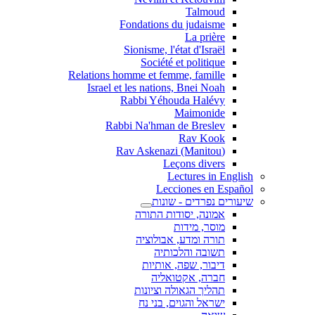
Talmoud
Fondations du judaisme
La prière
Sionisme, l'état d'Israël
Société et politique
Relations homme et femme, famille
Israel et les nations, Bnei Noah
Rabbi Yéhouda Halévy
Maimonide
Rabbi Na'hman de Breslev
Rav Kook
(Rav Askenazi (Manitou
Leçons divers
Lectures in English
Lecciones en Español
שיעורים נפרדים - שונות
אמונה, יסודות התורה
מוסר, מידות
תורה ומדע, אבולוציה
תשובה והלכותיה
דיבור, שפה, אותיות
חברה, אקטואליה
תהליך הגאולה וציונות
ישראל והגוים, בני נח