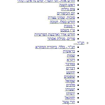
חודש אלול, חגי תשרי, ימים נוראים - כללי
ראש השנה
צום גדליה
יום הכיפורים
סוכות, שמיני עצרת
חודש כסלו, חנוכה
י' בטבת
ט"ו בשבט
חודש אדר וארבעת הפרשיות
פורים, מגילת אסתר
תנ"ך
תנ"ך - כללי, ביקורת המקרא
בראשית
שמות
ויקרא
במדבר
דברים
יהושע
שופטים
שמואל
מלכים
ישעיהו
ירמיהו
יחזקאל
תרי עשר