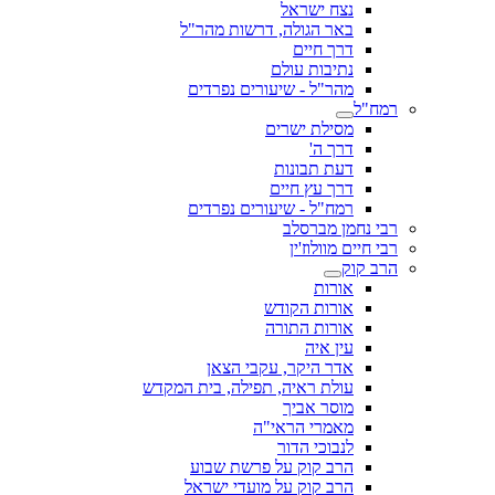
נצח ישראל
באר הגולה, דרשות מהר"ל
דרך חיים
נתיבות עולם
מהר"ל - שיעורים נפרדים
רמח"ל
מסילת ישרים
דרך ה'
דעת תבונות
דרך עץ חיים
רמח"ל - שיעורים נפרדים
רבי נחמן מברסלב
רבי חיים מוולוז'ין
הרב קוק
אורות
אורות הקודש
אורות התורה
עין איה
אדר היקר, עקבי הצאן
עולת ראיה, תפילה, בית המקדש
מוסר אביך
מאמרי הראי"ה
לנבוכי הדור
הרב קוק על פרשת שבוע
הרב קוק על מועדי ישראל