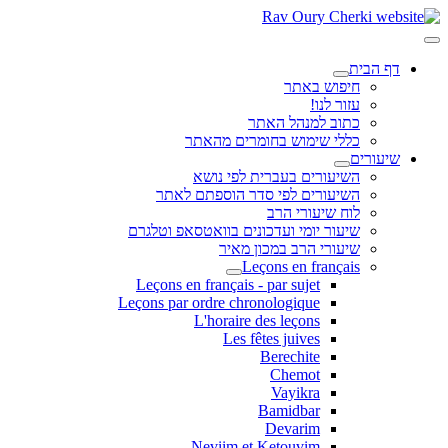
דף הבית
חיפוש באתר
עזור לנו!
כתוב למנהל האתר
כללי שימוש בחומרים מהאתר
שיעורים
השיעורים בעברית לפי נושא
השיעורים לפי סדר הוספתם לאתר
לוח שיעורי הרב
שיעור יומי ועדכונים בוואטסאפ וטלגרם
שיעורי הרב במכון מאיר
Leçons en français
Leçons en français - par sujet
Leçons par ordre chronologique
L'horaire des leçons
Les fêtes juives
Berechite
Chemot
Vayikra
Bamidbar
Devarim
Neviim et Ketouvim