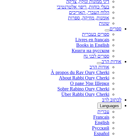
דיני ממונות ונזקין, צדקה
בעלי כוחות, ריפוי אלטרנטיבי
הלוח העברי, תאריכים
אומנות, מוזיקה, ספרות
שונות
ספרים
ספרים בעברית
Livres en français
Books in English
Книги на русском
ספרים לבני נח
אודות הרב
אודות הרב
À propos du Rav Oury Cherki
About Rabbi Oury Cherki
О раве Ури Шерки
Sobre Rabino Oury Cherki
Über Rabbi Oury Cherki
לכתוב לרב
Languages
עברית
Français
English
Русский
Español