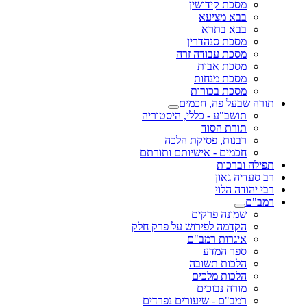
מסכת קידושין
בבא מציעא
בבא בתרא
מסכת סנהדרין
מסכת עבודה זרה
מסכת אבות
מסכת מנחות
מסכת בכורות
תורה שבעל פה, חכמים
תושב"ע - כללי, היסטוריה
תורת הסוד
רבנות, פסיקת הלכה
חכמים - אישיותם ותורתם
תפילה וברכות
רב סעדיה גאון
רבי יהודה הלוי
רמב"ם
שמונה פרקים
הקדמה לפירוש על פרק חלק
איגרות רמב"ם
ספר המדע
הלכות תשובה
הלכות מלכים
מורה נבוכים
רמב"ם - שיעורים נפרדים