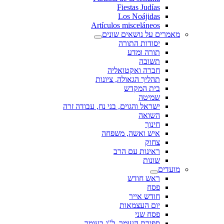
Fiestas Judías
Los Noájidas
Artículos misceláneos
מאמרים על נושאים שונים
יסודות התורה
תורה ומדע
תשובה
חברה ואקטואליה
תהליך הגאולה, ציונות
בית המקדש
שמיטה
ישראל והגוים, בני נח, עבודה זרה
השואה
חינוך
איש ואשה, משפחה
צחוק
ראינות עם הרב
שונות
מועדים
ראש חודש
פסח
חודש אייר
יום העצמאות
פסח שני
ספירת העומר, ל"ג בעומר