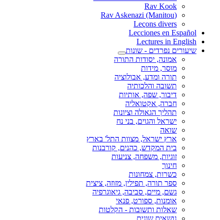
Rav Kook
(Rav Askenazi (Manitou
Leçons divers
Lecciones en Español
Lectures in English
שיעורים נפרדים - שונות
אמונה, יסודות התורה
מוסר, מידות
תורה ומדע, אבולוציה
תשובה והלכותיה
דיבור, שפה, אותיות
חברה, אקטואליה
תהליך הגאולה וציונות
ישראל והגוים, בני נח
שואה
ארץ ישראל, מצוות התל' בארץ
בית המקדש, כהנים, קורבנות
זוגיות, משפחה, צניעות
חינוך
כשרות, צמחונות
ספר תורה, תפילין, מזוזה, ציצית
גשם, מיים, סביבה, גיאוגרפיה
אומנות, ספורט, פנאי
שאלות ותשובות - הקלטות
נושאים שונים