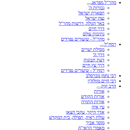
מהר"ל מפראג
גבורות ה'
תפארת ישראל
נצח ישראל
באר הגולה, דרשות מהר"ל
דרך חיים
נתיבות עולם
מהר"ל - שיעורים נפרדים
רמח"ל
מסילת ישרים
דרך ה'
דעת תבונות
דרך עץ חיים
רמח"ל - שיעורים נפרדים
רבי נחמן מברסלב
רבי חיים מוולוז'ין
הרב קוק
אורות
אורות הקודש
אורות התורה
עין איה
אדר היקר, עקבי הצאן
עולת ראיה, תפילה, בית המקדש
מוסר אביך
מאמרי הראי"ה