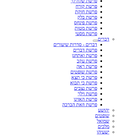
פרשת שלח לך
פרשת קורח
פרשת חוקת
פרשת בלק
פרשת פינחס
פרשת מטות
פרשת מסעי
דברים
דברים - סדרות שיעורים
פרשת דברים
פרשת ואתחנן
פרשת עקב
פרשת ראה
פרשת שופטים
פרשת כי תצא
פרשת כי תבוא
פרשת נצבים
פרשת וילך
פרשת האזינו
פרשת וזאת הברכה
יהושע
שופטים
שמואל
מלכים
ישעיהו