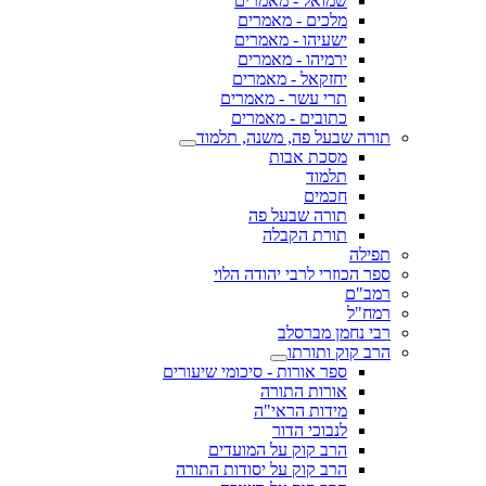
שמואל - מאמרים
מלכים - מאמרים
ישעיהו - מאמרים
ירמיהו - מאמרים
יחזקאל - מאמרים
תרי עשר - מאמרים
כתובים - מאמרים
תורה שבעל פה, משנה, תלמוד
מסכת אבות
תלמוד
חכמים
תורה שבעל פה
תורת הקבלה
תפילה
ספר הכוזרי לרבי יהודה הלוי
רמב"ם
רמח"ל
רבי נחמן מברסלב
הרב קוק ותורתו
ספר אורות - סיכומי שיעורים
אורות התורה
מידות הראי"ה
לנבוכי הדור
הרב קוק על המועדים
הרב קוק על יסודות התורה