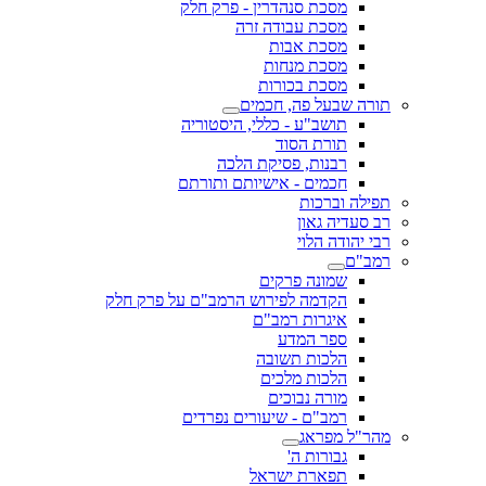
מסכת סנהדרין - פרק חלק
מסכת עבודה זרה
מסכת אבות
מסכת מנחות
מסכת בכורות
תורה שבעל פה, חכמים
תושב"ע - כללי, היסטוריה
תורת הסוד
רבנות, פסיקת הלכה
חכמים - אישיותם ותורתם
תפילה וברכות
רב סעדיה גאון
רבי יהודה הלוי
רמב"ם
שמונה פרקים
הקדמה לפירוש הרמב"ם על פרק חלק
איגרות רמב"ם
ספר המדע
הלכות תשובה
הלכות מלכים
מורה נבוכים
רמב"ם - שיעורים נפרדים
מהר"ל מפראג
גבורות ה'
תפארת ישראל