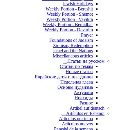
Jewish Holidays
Weekly Portion - Bereshit
Weekly Portion - Shemot
Weekly Portion - Vayikra
Weekly Portion - Bemidbar
Weekly Portion - Devarim
Prayer
Foundations of Judaism
Zionism, Redemption
Israel and the Nations
Miscellaneous articles
Статьи на русском
Статьи по темам
Новые статьи
Еврейские даты и праздники
Недельная глава
Основы иудаизма
Актуалия
Ноахиды
Разное
Artikel auf deutsch
Artículos en Español
Artículos por tema
Artículos nuevos
Parashá de la semana