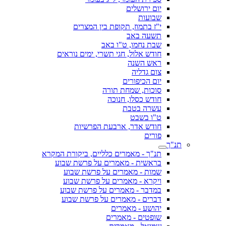
יום ירושלים
שבועות
י"ז בתמוז, תקופת בין המצרים
תשעה באב
שבת נחמו, ט"ו באב
חודש אלול, חגי תשרי, ימים נוראים
ראש השנה
צום גדליה
יום הכיפורים
סוכות, שמחת תורה
חודש כסלו, חנוכה
עשרה בטבת
ט"ו בשבט
חודש אדר, ארבעת הפרשיות
פורים
תנ"ך
תנ"ך - מאמרים כלליים, ביקורת המקרא
בראשית - מאמרים על פרשת שבוע
שמות - מאמרים על פרשת שבוע
ויקרא - מאמרים על פרשת שבוע
במדבר - מאמרים על פרשת שבוע
דברים - מאמרים על פרשת שבוע
יהושע - מאמרים
שופטים - מאמרים