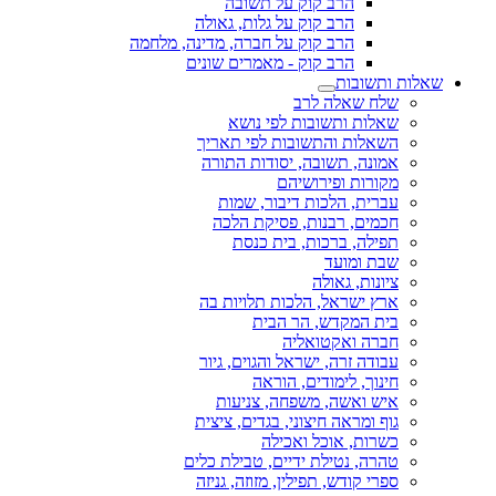
הרב קוק על תשובה
הרב קוק על גלות, גאולה
הרב קוק על חברה, מדינה, מלחמה
הרב קוק - מאמרים שונים
שאלות ותשובות
שלח שאלה לרב
שאלות ותשובות לפי נושא
השאלות והתשובות לפי תאריך
אמונה, תשובה, יסודות התורה
מקורות ופירושיהם
עברית, הלכות דיבור, שמות
חכמים, רבנות, פסיקת הלכה
תפילה, ברכות, בית כנסת
שבת ומועד
ציונות, גאולה
ארץ ישראל, הלכות תלויות בה
בית המקדש, הר הבית
חברה ואקטואליה
עבודה זרה, ישראל והגוים, גיור
חינוך, לימודים, הוראה
איש ואשה, משפחה, צניעות
גוף ומראה חיצוני, בגדים, ציצית
כשרות, אוכל ואכילה
טהרה, נטילת ידיים, טבילת כלים
ספרי קודש, תפילין, מזוזה, גניזה