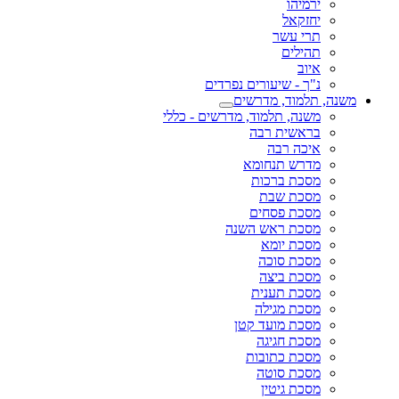
ירמיהו
יחזקאל
תרי עשר
תהילים
איוב
נ"ך - שיעורים נפרדים
משנה, תלמוד, מדרשים
משנה, תלמוד, מדרשים - כללי
בראשית רבה
איכה רבה
מדרש תנחומא
מסכת ברכות
מסכת שבת
מסכת פסחים
מסכת ראש השנה
מסכת יומא
מסכת סוכה
מסכת ביצה
מסכת תענית
מסכת מגילה
מסכת מועד קטן
מסכת חגיגה
מסכת כתובות
מסכת סוטה
מסכת גיטין