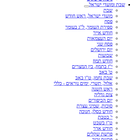
שבת ומועדי ישראל
שבת
מועדי ישראל, ראש חודש
פסח
ספירת העומר, ל"ג בעומר
חודש אייר
יום העצמאות
פסח שני
יום ירושלים
שבועות
חודש תמוז
י"ז בתמוז, בין המצרים
ט' באב
שבת נחמו, ט"ו באב
אלול, תשרי, ימים נוראים - כללי
ראש השנה
צום גדליה
יום הכיפורים
סוכות, שמיני עצרת
חודש כסלו, חנוכה
י' בטבת
ט"ו בשבט
חודש אדר
פרשת שקלים
פרשת זכור