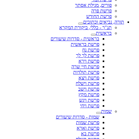
פורים, מגילת אסתר
פרשת פרה
פרשת החודש
תורה, נביאים וכתובים
תנ"ך - כללי, ביקורת המקרא
בראשית
בראשית - סדרות שיעורים
פרשת בראשית
פרשת נח
פרשת לך לך
פרשת וירא
פרשת חיי שרה
פרשת תולדות
פרשת ויצא
פרשת וישלח
פרשת וישב
פרשת מקץ
פרשת ויגש
פרשת ויחי
שמות
שמות - סדרות שיעורים
פרשת שמות
פרשת וארא
פרשת בא