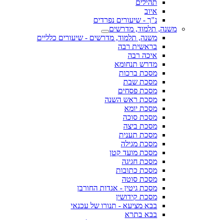
תהילים
איוב
נ"ך - שיעורים נפרדים
משנה, תלמוד, מדרשים
משנה, תלמוד, מדרשים - שיעורים כלליים
בראשית רבה
איכה רבה
מדרש תנחומא
מסכת ברכות
מסכת שבת
מסכת פסחים
מסכת ראש השנה
מסכת יומא
מסכת סוכה
מסכת ביצה
מסכת תענית
מסכת מגילה
מסכת מועד קטן
מסכת חגיגה
מסכת כתובות
מסכת סוטה
מסכת גיטין - אגדות החורבן
מסכת קידושין
בבא מציעא - תנורו של עכנאי
בבא בתרא