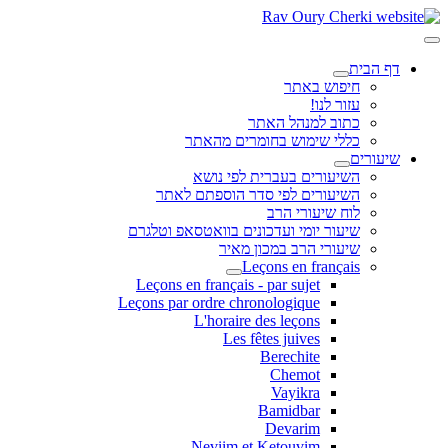
דף הבית
חיפוש באתר
עזור לנו!
כתוב למנהל האתר
כללי שימוש בחומרים מהאתר
שיעורים
השיעורים בעברית לפי נושא
השיעורים לפי סדר הוספתם לאתר
לוח שיעורי הרב
שיעור יומי ועדכונים בוואטסאפ וטלגרם
שיעורי הרב במכון מאיר
Leçons en français
Leçons en français - par sujet
Leçons par ordre chronologique
L'horaire des leçons
Les fêtes juives
Berechite
Chemot
Vayikra
Bamidbar
Devarim
Neviim et Ketouvim