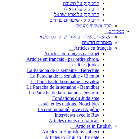
הרב קוק על תשובה
הרב קוק על הגאולה
הרב קוק על ארץ ישראל
הרב קוק - שיעורים נפרדים
הרב אשכנזי (מניטו)
מאמרים
המאמרים של הרב אורי שרקי לפי נושא
מאמרים חדשים
Articles en français
Articles en français par sujet
.Articles en français - par ordre chron
Les fêtes juives
La Paracha de la semaine - Berechite
La Paracha de la semaine - Chemot
La Paracha de la semaine - Vayikra
La Paracha de la semaine - Bemidbar
La Paracha de la semaine - Devarim
Fondations du Judaisme
Israël et les nations, Noachides
La communauté juive d'Algérie
Interviews avec le Rav
Articles divers en français
Articles in English
Articles in English by subject
Articles in English - by date