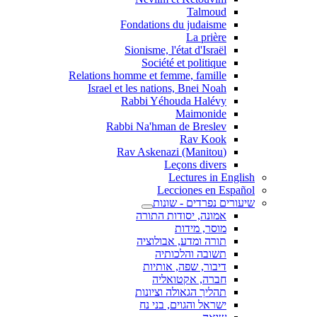
Talmoud
Fondations du judaisme
La prière
Sionisme, l'état d'Israël
Société et politique
Relations homme et femme, famille
Israel et les nations, Bnei Noah
Rabbi Yéhouda Halévy
Maimonide
Rabbi Na'hman de Breslev
Rav Kook
(Rav Askenazi (Manitou
Leçons divers
Lectures in English
Lecciones en Español
שיעורים נפרדים - שונות
אמונה, יסודות התורה
מוסר, מידות
תורה ומדע, אבולוציה
תשובה והלכותיה
דיבור, שפה, אותיות
חברה, אקטואליה
תהליך הגאולה וציונות
ישראל והגוים, בני נח