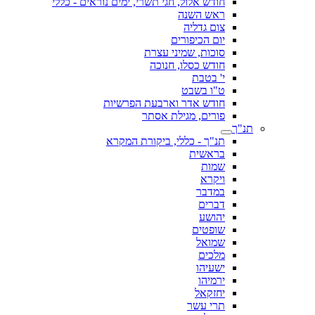
חודש אלול, חגי תשרי, ימים נוראים - כללי
ראש השנה
צום גדליה
יום הכיפורים
סוכות, שמיני עצרת
חודש כסלו, חנוכה
י' בטבת
ט"ו בשבט
חודש אדר וארבעת הפרשיות
פורים, מגילת אסתר
תנ"ך
תנ"ך - כללי, ביקורת המקרא
בראשית
שמות
ויקרא
במדבר
דברים
יהושע
שופטים
שמואל
מלכים
ישעיהו
ירמיהו
יחזקאל
תרי עשר