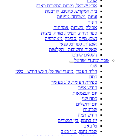
שואה
ארץ ישראל, מצוות התלויות בארץ
בית המקדש, כהנים, קורבנות
זוגיות, משפחה, צניעות
חינוך
אכילה, כשרות, צמחונות
ספר תורה, תפילין, מזוזה, ציצית
גשם, מיים, סביבה, גיאוגרפיה
אומנות, ספורט, פנאי
שאלות ותשובות - הקלטות
נושאים שונים
שבת ומועדי ישראל
שבת
הלוח העברי, מועדי ישראל, ראש חודש - כללי
פסח
ספירת העומר, ל"ג בעומר
חודש אייר
יום העצמאות
פסח שני
יום ירושלים
שבועות
חודש תמוז
י"ז בתמוז, בין המצרים
ט' באב
שבת נחמו, ט"ו באב