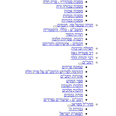
מסכת סנהדרין - פרק חלק
מסכת עבודה זרה
מסכת אבות
מסכת מנחות
מסכת בכורות
תורה שבעל פה, חכמים
תושב"ע - כללי, היסטוריה
תורת הסוד
רבנות, פסיקת הלכה
חכמים - אישיותם ותורתם
תפילה וברכות
רב סעדיה גאון
רבי יהודה הלוי
רמב"ם
שמונה פרקים
הקדמה לפירוש הרמב"ם על פרק חלק
איגרות רמב"ם
ספר המדע
הלכות תשובה
הלכות מלכים
מורה נבוכים
רמב"ם - שיעורים נפרדים
מהר"ל מפראג
גבורות ה'
תפארת ישראל