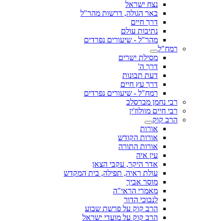
נצח ישראל
באר הגולה, דרשות מהר"ל
דרך חיים
נתיבות עולם
מהר"ל - שיעורים נפרדים
רמח"ל
מסילת ישרים
דרך ה'
דעת תבונות
דרך עץ חיים
רמח"ל - שיעורים נפרדים
רבי נחמן מברסלב
רבי חיים מוולוז'ין
הרב קוק
אורות
אורות הקודש
אורות התורה
עין איה
אדר היקר, עקבי הצאן
עולת ראיה, תפילה, בית המקדש
מוסר אביך
מאמרי הראי"ה
לנבוכי הדור
הרב קוק על פרשת שבוע
הרב קוק על מועדי ישראל