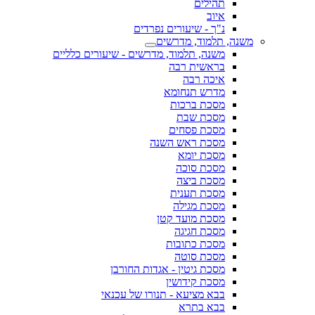
תהילים
איוב
נ"ך - שיעורים נפרדים
משנה, תלמוד, מדרשים
משנה, תלמוד, מדרשים - שיעורים כלליים
בראשית רבה
איכה רבה
מדרש תנחומא
מסכת ברכות
מסכת שבת
מסכת פסחים
מסכת ראש השנה
מסכת יומא
מסכת סוכה
מסכת ביצה
מסכת תענית
מסכת מגילה
מסכת מועד קטן
מסכת חגיגה
מסכת כתובות
מסכת סוטה
מסכת גיטין - אגדות החורבן
מסכת קידושין
בבא מציעא - תנורו של עכנאי
בבא בתרא