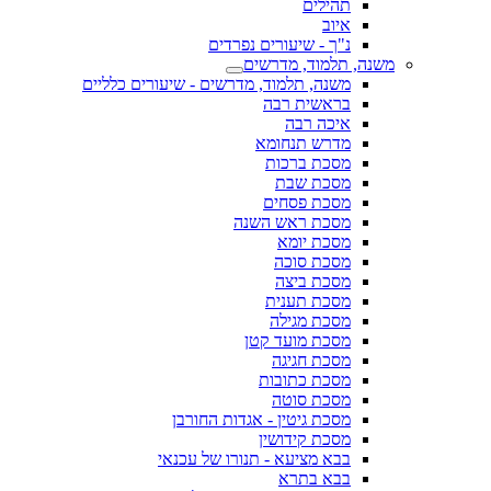
תהילים
איוב
נ"ך - שיעורים נפרדים
משנה, תלמוד, מדרשים
משנה, תלמוד, מדרשים - שיעורים כלליים
בראשית רבה
איכה רבה
מדרש תנחומא
מסכת ברכות
מסכת שבת
מסכת פסחים
מסכת ראש השנה
מסכת יומא
מסכת סוכה
מסכת ביצה
מסכת תענית
מסכת מגילה
מסכת מועד קטן
מסכת חגיגה
מסכת כתובות
מסכת סוטה
מסכת גיטין - אגדות החורבן
מסכת קידושין
בבא מציעא - תנורו של עכנאי
בבא בתרא