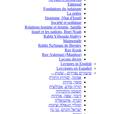
Talmoud
Fondations du judaisme
La prière
Sionisme, l'état d'Israël
Société et politique
Relations homme et femme, famille
Israel et les nations, Bnei Noah
Rabbi Yéhouda Halévy
Maimonide
Rabbi Na'hman de Breslev
Rav Kook
(Rav Askenazi (Manitou
Leçons divers
Lectures in English
Lecciones en Español
שיעורים נפרדים - שונות
אמונה, יסודות התורה
מוסר, מידות
תורה ומדע, אבולוציה
תשובה והלכותיה
דיבור, שפה, אותיות
חברה, אקטואליה
תהליך הגאולה וציונות
ישראל והגוים, בני נח