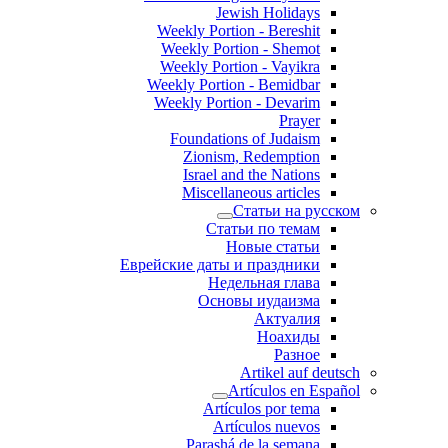
Jewish Holidays
Weekly Portion - Bereshit
Weekly Portion - Shemot
Weekly Portion - Vayikra
Weekly Portion - Bemidbar
Weekly Portion - Devarim
Prayer
Foundations of Judaism
Zionism, Redemption
Israel and the Nations
Miscellaneous articles
Статьи на русском
Статьи по темам
Новые статьи
Еврейские даты и праздники
Недельная глава
Основы иудаизма
Актуалия
Ноахиды
Разное
Artikel auf deutsch
Artículos en Español
Artículos por tema
Artículos nuevos
Parashá de la semana