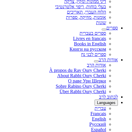
דיני ממונות ונזקין, צדקה
בעלי כוחות, ריפוי אלטרנטיבי
הלוח העברי, תאריכים
אומנות, מוזיקה, ספרות
שונות
ספרים
ספרים בעברית
Livres en français
Books in English
Книги на русском
ספרים לבני נח
אודות הרב
אודות הרב
À propos du Rav Oury Cherki
About Rabbi Oury Cherki
О раве Ури Шерки
Sobre Rabino Oury Cherki
Über Rabbi Oury Cherki
לכתוב לרב
Languages
עברית
Français
English
Русский
Español