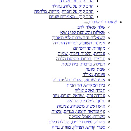
הרב קוק על תשובה
הרב קוק על גלות, גאולה
הרב קוק על חברה, מדינה, מלחמה
הרב קוק - מאמרים שונים
שאלות ותשובות
שלח שאלה לרב
שאלות ותשובות לפי נושא
השאלות והתשובות לפי תאריך
אמונה, תשובה, יסודות התורה
מקורות ופירושיהם
עברית, הלכות דיבור, שמות
חכמים, רבנות, פסיקת הלכה
תפילה, ברכות, בית כנסת
שבת ומועד
ציונות, גאולה
ארץ ישראל, הלכות תלויות בה
בית המקדש, הר הבית
חברה ואקטואליה
עבודה זרה, ישראל והגוים, גיור
חינוך, לימודים, הוראה
איש ואשה, משפחה, צניעות
גוף ומראה חיצוני, בגדים, ציצית
כשרות, אוכל ואכילה
טהרה, נטילת ידיים, טבילת כלים
ספרי קודש, תפילין, מזוזה, גניזה