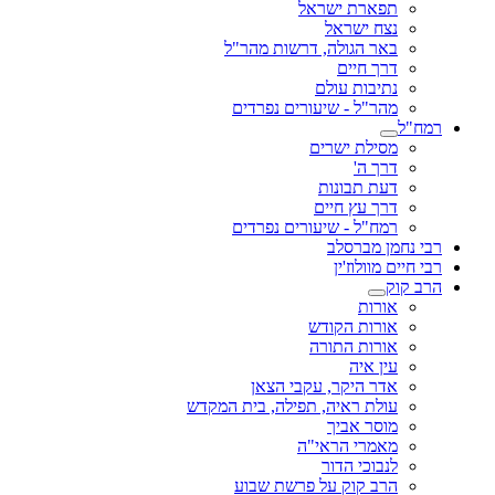
תפארת ישראל
נצח ישראל
באר הגולה, דרשות מהר"ל
דרך חיים
נתיבות עולם
מהר"ל - שיעורים נפרדים
רמח"ל
מסילת ישרים
דרך ה'
דעת תבונות
דרך עץ חיים
רמח"ל - שיעורים נפרדים
רבי נחמן מברסלב
רבי חיים מוולוז'ין
הרב קוק
אורות
אורות הקודש
אורות התורה
עין איה
אדר היקר, עקבי הצאן
עולת ראיה, תפילה, בית המקדש
מוסר אביך
מאמרי הראי"ה
לנבוכי הדור
הרב קוק על פרשת שבוע