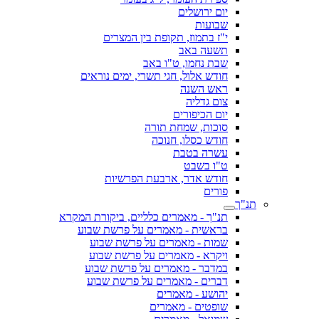
יום ירושלים
שבועות
י"ז בתמוז, תקופת בין המצרים
תשעה באב
שבת נחמו, ט"ו באב
חודש אלול, חגי תשרי, ימים נוראים
ראש השנה
צום גדליה
יום הכיפורים
סוכות, שמחת תורה
חודש כסלו, חנוכה
עשרה בטבת
ט"ו בשבט
חודש אדר, ארבעת הפרשיות
פורים
תנ"ך
תנ"ך - מאמרים כלליים, ביקורת המקרא
בראשית - מאמרים על פרשת שבוע
שמות - מאמרים על פרשת שבוע
ויקרא - מאמרים על פרשת שבוע
במדבר - מאמרים על פרשת שבוע
דברים - מאמרים על פרשת שבוע
יהושע - מאמרים
שופטים - מאמרים