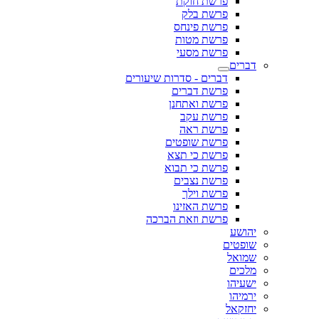
פרשת חוקת
פרשת בלק
פרשת פינחס
פרשת מטות
פרשת מסעי
דברים
דברים - סדרות שיעורים
פרשת דברים
פרשת ואתחנן
פרשת עקב
פרשת ראה
פרשת שופטים
פרשת כי תצא
פרשת כי תבוא
פרשת נצבים
פרשת וילך
פרשת האזינו
פרשת וזאת הברכה
יהושע
שופטים
שמואל
מלכים
ישעיהו
ירמיהו
יחזקאל