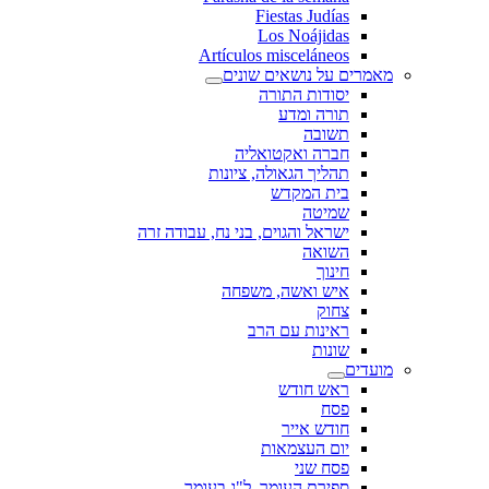
Fiestas Judías
Los Noájidas
Artículos misceláneos
מאמרים על נושאים שונים
יסודות התורה
תורה ומדע
תשובה
חברה ואקטואליה
תהליך הגאולה, ציונות
בית המקדש
שמיטה
ישראל והגוים, בני נח, עבודה זרה
השואה
חינוך
איש ואשה, משפחה
צחוק
ראינות עם הרב
שונות
מועדים
ראש חודש
פסח
חודש אייר
יום העצמאות
פסח שני
ספירת העומר, ל"ג בעומר