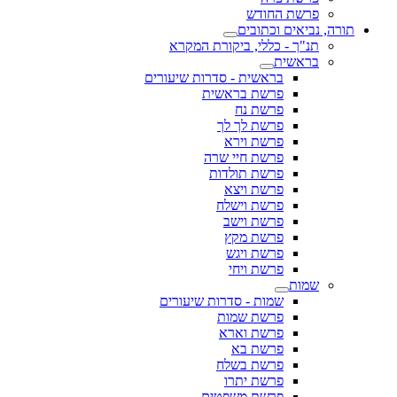
פרשת החודש
תורה, נביאים וכתובים
תנ"ך - כללי, ביקורת המקרא
בראשית
בראשית - סדרות שיעורים
פרשת בראשית
פרשת נח
פרשת לך לך
פרשת וירא
פרשת חיי שרה
פרשת תולדות
פרשת ויצא
פרשת וישלח
פרשת וישב
פרשת מקץ
פרשת ויגש
פרשת ויחי
שמות
שמות - סדרות שיעורים
פרשת שמות
פרשת וארא
פרשת בא
פרשת בשלח
פרשת יתרו
פרשת משפטים