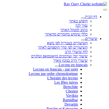
דף הבית
חיפוש באתר
עזור לנו!
כתוב למנהל האתר
כללי שימוש בחומרים מהאתר
שיעורים
השיעורים בעברית לפי נושא
השיעורים לפי סדר הוספתם לאתר
לוח שיעורי הרב
שיעור יומי ועדכונים בוואטסאפ וטלגרם
שיעורי הרב במכון מאיר
Leçons en français
Leçons en français - par sujet
Leçons par ordre chronologique
L'horaire des leçons
Les fêtes juives
Berechite
Chemot
Vayikra
Bamidbar
Devarim
Neviim et Ketouvim