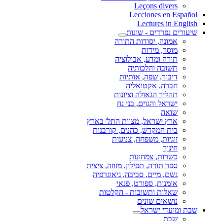
Leçons divers
Lecciones en Español
Lectures in English
שיעורים נפרדים - שונות
אמונה, יסודות התורה
מוסר, מידות
תורה ומדע, אבולוציה
תשובה והלכותיה
דיבור, שפה, אותיות
חברה, אקטואליה
תהליך הגאולה וציונות
ישראל והגוים, בני נח
שואה
ארץ ישראל, מצוות התל' בארץ
בית המקדש, כהנים, קורבנות
זוגיות, משפחה, צניעות
חינוך
כשרות, צמחונות
ספר תורה, תפילין, מזוזה, ציצית
גשם, מיים, סביבה, גיאוגרפיה
אומנות, ספורט, פנאי
שאלות ותשובות - הקלטות
נושאים שונים
שבת ומועדי ישראל
שבת