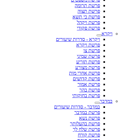
פרשת תרומה
פרשת תצוה
פרשת כי תשא
פרשת ויקהל
פרשת פקודי
ויקרא
ויקרא - סדרות שיעורים
פרשת ויקרא
פרשת צו
פרשת שמיני
פרשת תזריע
פרשת מצורע
פרשת אחרי מות
פרשת קדושים
פרשת אמור
פרשת בהר
פרשת בחוקותי
במדבר
במדבר - סדרות שיעורים
פרשת במדבר
פרשת נשא
פרשת בהעלותך
פרשת שלח לך
פרשת קורח