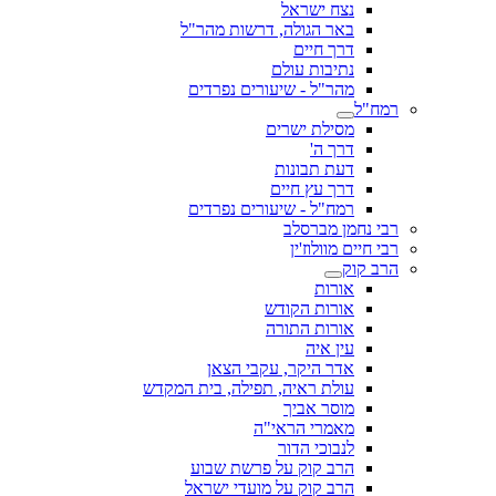
נצח ישראל
באר הגולה, דרשות מהר"ל
דרך חיים
נתיבות עולם
מהר"ל - שיעורים נפרדים
רמח"ל
מסילת ישרים
דרך ה'
דעת תבונות
דרך עץ חיים
רמח"ל - שיעורים נפרדים
רבי נחמן מברסלב
רבי חיים מוולוז'ין
הרב קוק
אורות
אורות הקודש
אורות התורה
עין איה
אדר היקר, עקבי הצאן
עולת ראיה, תפילה, בית המקדש
מוסר אביך
מאמרי הראי"ה
לנבוכי הדור
הרב קוק על פרשת שבוע
הרב קוק על מועדי ישראל