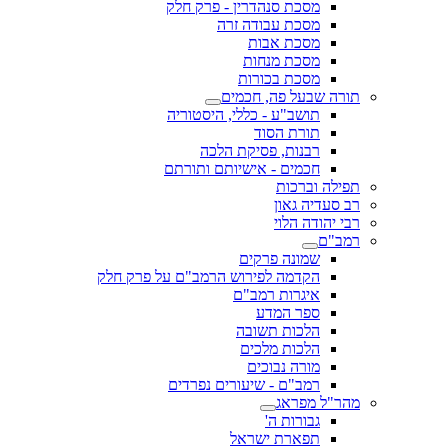
מסכת סנהדרין - פרק חלק
מסכת עבודה זרה
מסכת אבות
מסכת מנחות
מסכת בכורות
תורה שבעל פה, חכמים
תושב"ע - כללי, היסטוריה
תורת הסוד
רבנות, פסיקת הלכה
חכמים - אישיותם ותורתם
תפילה וברכות
רב סעדיה גאון
רבי יהודה הלוי
רמב"ם
שמונה פרקים
הקדמה לפירוש הרמב"ם על פרק חלק
איגרות רמב"ם
ספר המדע
הלכות תשובה
הלכות מלכים
מורה נבוכים
רמב"ם - שיעורים נפרדים
מהר"ל מפראג
גבורות ה'
תפארת ישראל