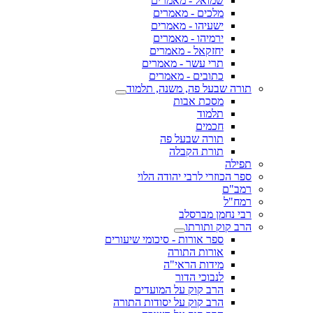
שמואל - מאמרים
מלכים - מאמרים
ישעיהו - מאמרים
ירמיהו - מאמרים
יחזקאל - מאמרים
תרי עשר - מאמרים
כתובים - מאמרים
תורה שבעל פה, משנה, תלמוד
מסכת אבות
תלמוד
חכמים
תורה שבעל פה
תורת הקבלה
תפילה
ספר הכוזרי לרבי יהודה הלוי
רמב"ם
רמח"ל
רבי נחמן מברסלב
הרב קוק ותורתו
ספר אורות - סיכומי שיעורים
אורות התורה
מידות הראי"ה
לנבוכי הדור
הרב קוק על המועדים
הרב קוק על יסודות התורה