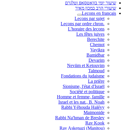
שיעור יומי בוואטסאפ וטלגרם
שיעורי הרב במכון מאיר
Leçons en français
Leçons par sujet
.Leçons par ordre chron
L'horaire des leçons
Les fêtes juives
Berechite
Chemot
Vayikra
Bamidbar
Devarim
Neviim et Ketouvim
Talmoud
Fondations du judaisme
La prière
Sionisme, l'état d'Israël
Société et politique
Homme et femme, famille
Israel et les nat., B. Noah
Rabbi Yéhouda Halévy
Maimonide
Rabbi Na'hman de Breslev
Rav Kook
(Rav Askenazi (Manitou