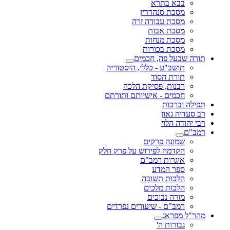
בבא בתרא
מסכת סנהדרין
מסכת עבודה זרה
מסכת אבות
מסכת מנחות
מסכת בכורות
תורה שבעל פה, חכמים
תושב"ע - כללי, היסטוריה
תורת הסוד
רבנות, פסיקת הלכה
חכמים - אישיותם ותורתם
תפילה וברכות
רב סעדיה גאון
רבי יהודה הלוי
רמב"ם
שמונה פרקים
הקדמה לפירוש על פרק חלק
איגרות רמב"ם
ספר המדע
הלכות תשובה
הלכות מלכים
מורה נבוכים
רמב"ם - שיעורים נפרדים
מהר"ל מפראג
גבורות ה'