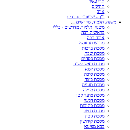
תרי עשר
תהילים
איוב
נ"ך - שיעורים נפרדים
משנה, תלמוד, מדרשים
משנה, תלמוד, מדרשים - כללי
בראשית רבה
איכה רבה
מדרש תנחומא
מסכת ברכות
מסכת שבת
מסכת פסחים
מסכת ראש השנה
מסכת יומא
מסכת סוכה
מסכת ביצה
מסכת תענית
מסכת מגילה
מסכת מועד קטן
מסכת חגיגה
מסכת כתובות
מסכת סוטה
מסכת גיטין
מסכת קידושין
בבא מציעא