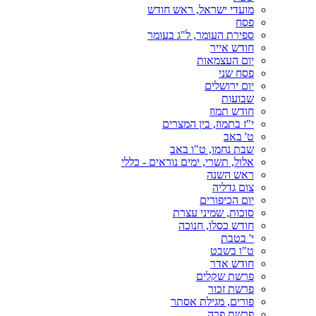
מועדי ישראל, ראש חודש
פסח
ספירת העומר, ל"ג בעומר
חודש אייר
יום העצמאות
פסח שני
יום ירושלים
שבועות
חודש תמוז
י"ז בתמוז, בין המצרים
ט' באב
שבת נחמו, ט"ו באב
אלול, תשרי, ימים נוראים - כללי
ראש השנה
צום גדליה
יום הכיפורים
סוכות, שמיני עצרת
חודש כסלו, חנוכה
י' בטבת
ט"ו בשבט
חודש אדר
פרשת שקלים
פרשת זכור
פורים, מגילת אסתר
פרשת פרה