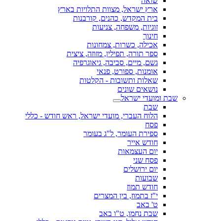
שואה
ארץ ישראל, מצוות התלויות בארץ
בית המקדש, כהנים, קורבנות
זוגיות, משפחה, צניעות
חינוך
אכילה, כשרות, צמחונות
ספר תורה, תפילין, מזוזה, ציצית
גשם, מיים, סביבה, גיאוגרפיה
אומנות, ספורט, פנאי
שאלות ותשובות - הקלטות
נושאים שונים
שבת ומועדי ישראל
שבת
הלוח העברי, מועדי ישראל, ראש חודש - כללי
פסח
ספירת העומר, ל"ג בעומר
חודש אייר
יום העצמאות
פסח שני
יום ירושלים
שבועות
חודש תמוז
י"ז בתמוז, בין המצרים
ט' באב
שבת נחמו, ט"ו באב