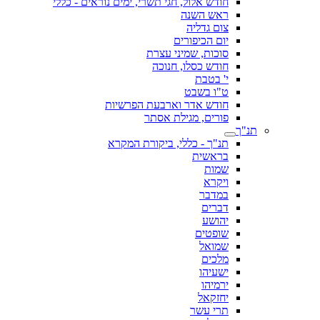
חודש אלול, חגי תשרי, ימים נוראים - כללי
ראש השנה
צום גדליה
יום הכיפורים
סוכות, שמיני עצרת
חודש כסלו, חנוכה
י' בטבת
ט"ו בשבט
חודש אדר וארבעת הפרשיות
פורים, מגילת אסתר
תנ"ך
תנ"ך - כללי, ביקורת המקרא
בראשית
שמות
ויקרא
במדבר
דברים
יהושע
שופטים
שמואל
מלכים
ישעיהו
ירמיהו
יחזקאל
תרי עשר