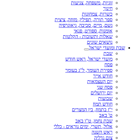
זוגיות, משפחה, צניעות
חינוך
כשרות, צמחונות
ספר תורה, תפילין, מזוזה, ציצית
גשם, מיים, סביבה, גיאוגרפיה
אומנות, ספורט, פנאי
שאלות ותשובות - הקלטות
נושאים שונים
שבת ומועדי ישראל
שבת
מועדי ישראל, ראש חודש
פסח
ספירת העומר, ל"ג בעומר
חודש אייר
יום העצמאות
פסח שני
יום ירושלים
שבועות
חודש תמוז
י"ז בתמוז, בין המצרים
ט' באב
שבת נחמו, ט"ו באב
אלול, תשרי, ימים נוראים - כללי
ראש השנה
צום גדליה