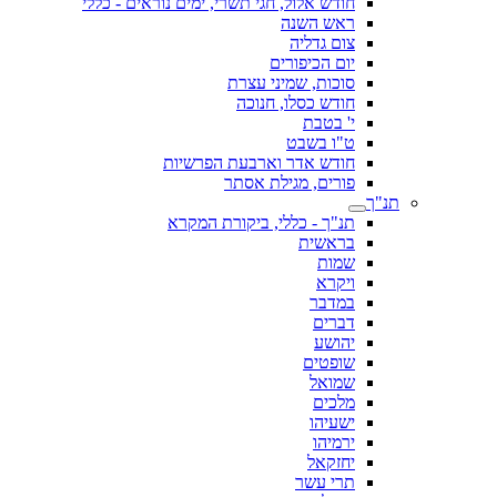
חודש אלול, חגי תשרי, ימים נוראים - כללי
ראש השנה
צום גדליה
יום הכיפורים
סוכות, שמיני עצרת
חודש כסלו, חנוכה
י' בטבת
ט"ו בשבט
חודש אדר וארבעת הפרשיות
פורים, מגילת אסתר
תנ"ך
תנ"ך - כללי, ביקורת המקרא
בראשית
שמות
ויקרא
במדבר
דברים
יהושע
שופטים
שמואל
מלכים
ישעיהו
ירמיהו
יחזקאל
תרי עשר