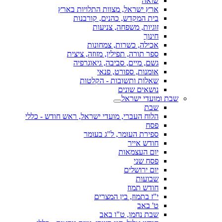
שואה
ארץ ישראל, מצוות התלויות בארץ
בית המקדש, כהנים, קורבנות
זוגיות, משפחה, צניעות
חינוך
אכילה, כשרות, צמחונות
ספר תורה, תפילין, מזוזה, ציצית
גשם, מיים, סביבה, גיאוגרפיה
אומנות, ספורט, פנאי
שאלות ותשובות - הקלטות
נושאים שונים
שבת ומועדי ישראל
שבת
הלוח העברי, מועדי ישראל, ראש חודש - כללי
פסח
ספירת העומר, ל"ג בעומר
חודש אייר
יום העצמאות
פסח שני
יום ירושלים
שבועות
חודש תמוז
י"ז בתמוז, בין המצרים
ט' באב
שבת נחמו, ט"ו באב