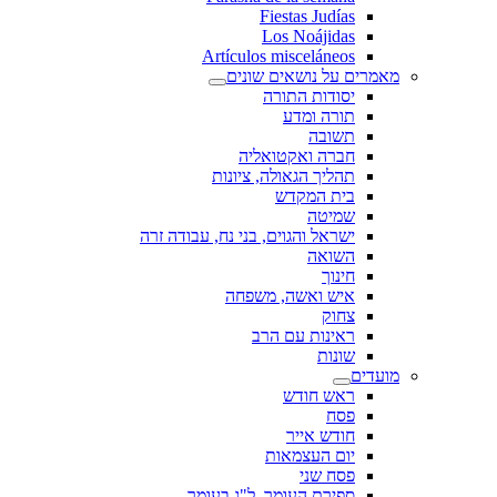
Fiestas Judías
Los Noájidas
Artículos misceláneos
מאמרים על נושאים שונים
יסודות התורה
תורה ומדע
תשובה
חברה ואקטואליה
תהליך הגאולה, ציונות
בית המקדש
שמיטה
ישראל והגוים, בני נח, עבודה זרה
השואה
חינוך
איש ואשה, משפחה
צחוק
ראינות עם הרב
שונות
מועדים
ראש חודש
פסח
חודש אייר
יום העצמאות
פסח שני
ספירת העומר, ל"ג בעומר