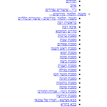
תהילים
איוב
נ"ך - שיעורים נפרדים
משנה, תלמוד, מדרשים
משנה, תלמוד, מדרשים - שיעורים כלליים
בראשית רבה
איכה רבה
מדרש תנחומא
מסכת ברכות
מסכת שבת
מסכת פסחים
מסכת ראש השנה
מסכת יומא
מסכת סוכה
מסכת ביצה
מסכת תענית
מסכת מגילה
מסכת מועד קטן
מסכת חגיגה
מסכת כתובות
מסכת סוטה
מסכת גיטין - אגדות החורבן
מסכת קידושין
בבא מציעא - תנורו של עכנאי
בבא בתרא