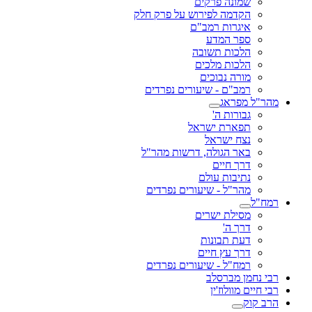
שמונה פרקים
הקדמה לפירוש על פרק חלק
איגרות רמב"ם
ספר המדע
הלכות תשובה
הלכות מלכים
מורה נבוכים
רמב"ם - שיעורים נפרדים
מהר"ל מפראג
גבורות ה'
תפארת ישראל
נצח ישראל
באר הגולה, דרשות מהר"ל
דרך חיים
נתיבות עולם
מהר"ל - שיעורים נפרדים
רמח"ל
מסילת ישרים
דרך ה'
דעת תבונות
דרך עץ חיים
רמח"ל - שיעורים נפרדים
רבי נחמן מברסלב
רבי חיים מוולוז'ין
הרב קוק