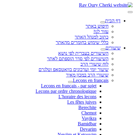
דף הבית
חיפוש באתר
עזור לנו!
כתוב למנהל האתר
כללי שימוש בחומרים מהאתר
שיעורים
השיעורים בעברית לפי נושא
השיעורים לפי סדר הוספתם לאתר
לוח שיעורי הרב
שיעור יומי ועדכונים בוואטסאפ וטלגרם
שיעורי הרב במכון מאיר
Leçons en français
Leçons en français - par sujet
Leçons par ordre chronologique
L'horaire des leçons
Les fêtes juives
Berechite
Chemot
Vayikra
Bamidbar
Devarim
Neviim et Ketouvim