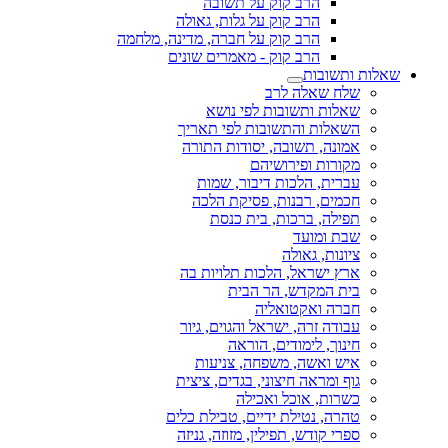
הרב קוק על תשובה
הרב קוק על גלות, גאולה
הרב קוק על חברה, מדינה, מלחמה
הרב קוק - מאמרים שונים
שאלות ותשובות
שלח שאלה לרב
שאלות ותשובות לפי נושא
השאלות והתשובות לפי תאריך
אמונה, תשובה, יסודות התורה
מקורות ופירושיהם
עברית, הלכות דיבור, שמות
חכמים, רבנות, פסיקת הלכה
תפילה, ברכות, בית כנסת
שבת ומועד
ציונות, גאולה
ארץ ישראל, הלכות תלויות בה
בית המקדש, הר הבית
חברה ואקטואליה
עבודה זרה, ישראל והגוים, גיור
חינוך, לימודים, הוראה
איש ואשה, משפחה, צניעות
גוף ומראה חיצוני, בגדים, ציצית
כשרות, אוכל ואכילה
טהרה, נטילת ידיים, טבילת כלים
ספרי קודש, תפילין, מזוזה, גניזה