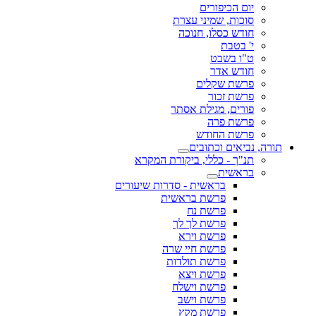
יום הכיפורים
סוכות, שמיני עצרת
חודש כסלו, חנוכה
י' בטבת
ט"ו בשבט
חודש אדר
פרשת שקלים
פרשת זכור
פורים, מגילת אסתר
פרשת פרה
פרשת החודש
תורה, נביאים וכתובים
תנ"ך - כללי, ביקורת המקרא
בראשית
בראשית - סדרות שיעורים
פרשת בראשית
פרשת נח
פרשת לך לך
פרשת וירא
פרשת חיי שרה
פרשת תולדות
פרשת ויצא
פרשת וישלח
פרשת וישב
פרשת מקץ