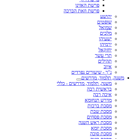
פרשת האזינו
פרשת וזאת הברכה
יהושע
שופטים
שמואל
מלכים
ישעיהו
ירמיהו
יחזקאל
תרי עשר
תהילים
איוב
נ"ך - שיעורים נפרדים
משנה, תלמוד, מדרשים
משנה, תלמוד, מדרשים - כללי
בראשית רבה
איכה רבה
מדרש תנחומא
מסכת ברכות
מסכת שבת
מסכת פסחים
מסכת ראש השנה
מסכת יומא
מסכת סוכה