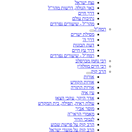
נצח ישראל
באר הגולה, דרשות מהר"ל
דרך חיים
נתיבות עולם
מהר"ל - שיעורים נפרדים
רמח"ל
מסילת ישרים
דרך ה'
דעת תבונות
דרך עץ חיים
רמח"ל - שיעורים נפרדים
רבי נחמן מברסלב
רבי חיים מוולוז'ין
הרב קוק
אורות
אורות הקודש
אורות התורה
עין איה
אדר היקר, עקבי הצאן
עולת ראיה, תפילה, בית המקדש
מוסר אביך
מאמרי הראי"ה
לנבוכי הדור
הרב קוק על פרשת שבוע
הרב קוק על מועדי ישראל