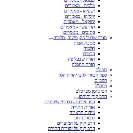
שמואל - מאמרים
מלכים - מאמרים
ישעיהו - מאמרים
ירמיהו - מאמרים
יחזקאל - מאמרים
תרי עשר - מאמרים
כתובים - מאמרים
תורה שבעל פה, משנה, תלמוד
מסכת אבות
תלמוד
חכמים
תורה שבעל פה
תורת הקבלה
תפילה
ספר הכוזרי לרבי יהודה הלוי
רמב"ם
רמח"ל
רבי נחמן מברסלב
הרב קוק ותורתו
ספר אורות - סיכומי שיעורים
אורות התורה
מידות הראי"ה
לנבוכי הדור
הרב קוק על המועדים
הרב קוק על יסודות התורה