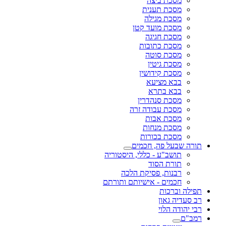
מסכת ביצה
מסכת תענית
מסכת מגילה
מסכת מועד קטן
מסכת חגיגה
מסכת כתובות
מסכת סוטה
מסכת גיטין
מסכת קידושין
בבא מציעא
בבא בתרא
מסכת סנהדרין
מסכת עבודה זרה
מסכת אבות
מסכת מנחות
מסכת בכורות
תורה שבעל פה, חכמים
תושב"ע - כללי, היסטוריה
תורת הסוד
רבנות, פסיקת הלכה
חכמים - אישיותם ותורתם
תפילה וברכות
רב סעדיה גאון
רבי יהודה הלוי
רמב"ם