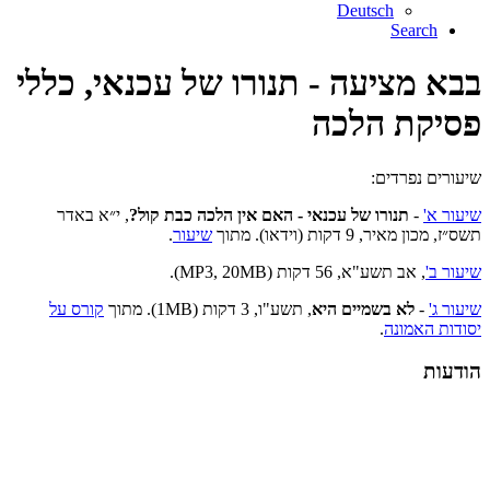
Deutsch
Search
בבא מציעה - תנורו של עכנאי, כללי
פסיקת הלכה
שיעורים נפרדים:
שיעור א'
-
תנורו של עכנאי - האם אין הלכה כבת קול?
, י״א באדר
תשס״ז, מכון מאיר, 9 דקות (וידאו). מתוך
שיעור
.
שיעור ב'
, אב תשע"א, 56 דקות (MP3, 20MB).
שיעור ג'
-
לא בשמיים היא
, תשע"ו, 3 דקות (1MB). מתוך
קורס על
יסודות האמונה
.
הודעות