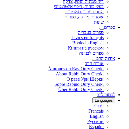
דיני ממונות ונזקין, צדקה
בעלי כוחות, ריפוי אלטרנטיבי
הלוח העברי, תאריכים
אומנות, מוזיקה, ספרות
שונות
ספרים
ספרים בעברית
Livres en français
Books in English
Книги на русском
ספרים לבני נח
אודות הרב
אודות הרב
À propos du Rav Oury Cherki
About Rabbi Oury Cherki
О раве Ури Шерки
Sobre Rabino Oury Cherki
Über Rabbi Oury Cherki
לכתוב לרב
Languages
עברית
Français
English
Русский
Español