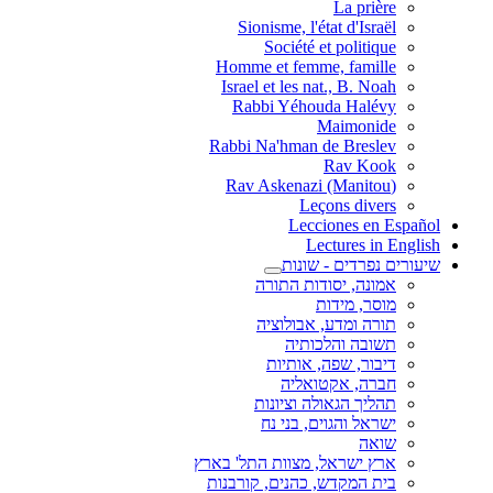
La prière
Sionisme, l'état d'Israël
Société et politique
Homme et femme, famille
Israel et les nat., B. Noah
Rabbi Yéhouda Halévy
Maimonide
Rabbi Na'hman de Breslev
Rav Kook
(Rav Askenazi (Manitou
Leçons divers
Lecciones en Español
Lectures in English
שיעורים נפרדים - שונות
אמונה, יסודות התורה
מוסר, מידות
תורה ומדע, אבולוציה
תשובה והלכותיה
דיבור, שפה, אותיות
חברה, אקטואליה
תהליך הגאולה וציונות
ישראל והגוים, בני נח
שואה
ארץ ישראל, מצוות התל' בארץ
בית המקדש, כהנים, קורבנות