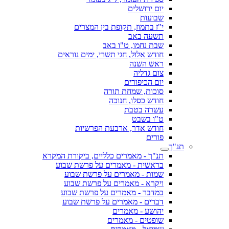
יום ירושלים
שבועות
י"ז בתמוז, תקופת בין המצרים
תשעה באב
שבת נחמו, ט"ו באב
חודש אלול, חגי תשרי, ימים נוראים
ראש השנה
צום גדליה
יום הכיפורים
סוכות, שמחת תורה
חודש כסלו, חנוכה
עשרה בטבת
ט"ו בשבט
חודש אדר, ארבעת הפרשיות
פורים
תנ"ך
תנ"ך - מאמרים כלליים, ביקורת המקרא
בראשית - מאמרים על פרשת שבוע
שמות - מאמרים על פרשת שבוע
ויקרא - מאמרים על פרשת שבוע
במדבר - מאמרים על פרשת שבוע
דברים - מאמרים על פרשת שבוע
יהושע - מאמרים
שופטים - מאמרים