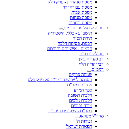
מסכת סנהדרין - פרק חלק
מסכת עבודה זרה
מסכת אבות
מסכת מנחות
מסכת בכורות
תורה שבעל פה, חכמים
תושב"ע - כללי, היסטוריה
תורת הסוד
רבנות, פסיקת הלכה
חכמים - אישיותם ותורתם
תפילה וברכות
רב סעדיה גאון
רבי יהודה הלוי
רמב"ם
שמונה פרקים
הקדמה לפירוש הרמב"ם על פרק חלק
איגרות רמב"ם
ספר המדע
הלכות תשובה
הלכות מלכים
מורה נבוכים
רמב"ם - שיעורים נפרדים
מהר"ל מפראג
גבורות ה'
תפארת ישראל