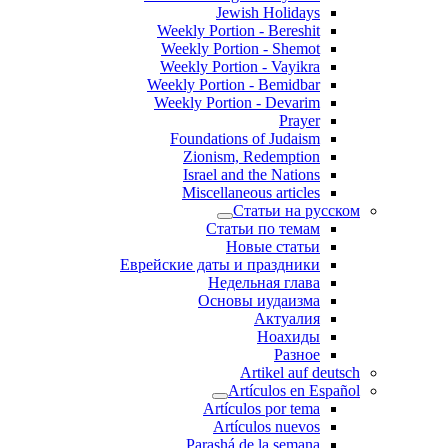
Jewish Holidays
Weekly Portion - Bereshit
Weekly Portion - Shemot
Weekly Portion - Vayikra
Weekly Portion - Bemidbar
Weekly Portion - Devarim
Prayer
Foundations of Judaism
Zionism, Redemption
Israel and the Nations
Miscellaneous articles
Статьи на русском
Статьи по темам
Новые статьи
Еврейские даты и праздники
Недельная глава
Основы иудаизма
Актуалия
Ноахиды
Разное
Artikel auf deutsch
Artículos en Español
Artículos por tema
Artículos nuevos
Parashá de la semana