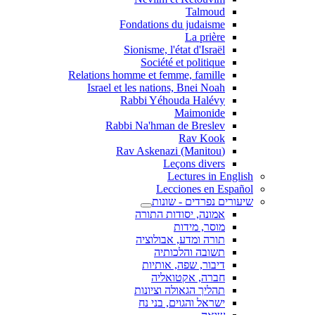
Talmoud
Fondations du judaisme
La prière
Sionisme, l'état d'Israël
Société et politique
Relations homme et femme, famille
Israel et les nations, Bnei Noah
Rabbi Yéhouda Halévy
Maimonide
Rabbi Na'hman de Breslev
Rav Kook
(Rav Askenazi (Manitou
Leçons divers
Lectures in English
Lecciones en Español
שיעורים נפרדים - שונות
אמונה, יסודות התורה
מוסר, מידות
תורה ומדע, אבולוציה
תשובה והלכותיה
דיבור, שפה, אותיות
חברה, אקטואליה
תהליך הגאולה וציונות
ישראל והגוים, בני נח