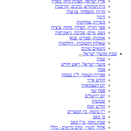
ארץ ישראל, מצוות התל' בארץ
בית המקדש, כהנים, קורבנות
זוגיות, משפחה, צניעות
חינוך
כשרות, צמחונות
ספר תורה, תפילין, מזוזה, ציצית
גשם, מיים, סביבה, גיאוגרפיה
אומנות, ספורט, פנאי
שאלות ותשובות - הקלטות
נושאים שונים
שבת ומועדי ישראל
שבת
מועדי ישראל, ראש חודש
פסח
ספירת העומר, ל"ג בעומר
חודש אייר
יום העצמאות
פסח שני
יום ירושלים
שבועות
חודש תמוז
י"ז בתמוז, בין המצרים
ט' באב
שבת נחמו, ט"ו באב
אלול, תשרי, ימים נוראים - כללי