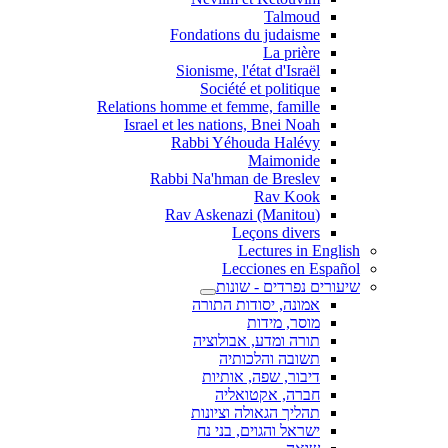
Talmoud
Fondations du judaisme
La prière
Sionisme, l'état d'Israël
Société et politique
Relations homme et femme, famille
Israel et les nations, Bnei Noah
Rabbi Yéhouda Halévy
Maimonide
Rabbi Na'hman de Breslev
Rav Kook
(Rav Askenazi (Manitou
Leçons divers
Lectures in English
Lecciones en Español
שיעורים נפרדים - שונות
אמונה, יסודות התורה
מוסר, מידות
תורה ומדע, אבולוציה
תשובה והלכותיה
דיבור, שפה, אותיות
חברה, אקטואליה
תהליך הגאולה וציונות
ישראל והגוים, בני נח