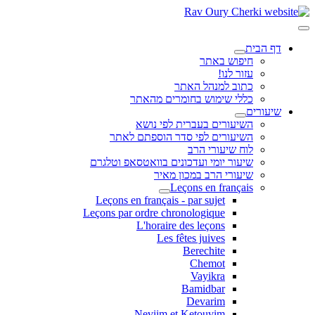
דף הבית
חיפוש באתר
עזור לנו!
כתוב למנהל האתר
כללי שימוש בחומרים מהאתר
שיעורים
השיעורים בעברית לפי נושא
השיעורים לפי סדר הוספתם לאתר
לוח שיעורי הרב
שיעור יומי ועדכונים בוואטסאפ וטלגרם
שיעורי הרב במכון מאיר
Leçons en français
Leçons en français - par sujet
Leçons par ordre chronologique
L'horaire des leçons
Les fêtes juives
Berechite
Chemot
Vayikra
Bamidbar
Devarim
Neviim et Ketouvim