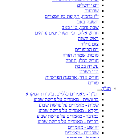
יום ירושלים
שבועות
י"ז בתמוז, תקופת בין המצרים
תשעה באב
שבת נחמו, ט"ו באב
חודש אלול, חגי תשרי, ימים נוראים
ראש השנה
צום גדליה
יום הכיפורים
סוכות, שמחת תורה
חודש כסלו, חנוכה
עשרה בטבת
ט"ו בשבט
חודש אדר, ארבעת הפרשיות
פורים
תנ"ך
תנ"ך - מאמרים כלליים, ביקורת המקרא
בראשית - מאמרים על פרשת שבוע
שמות - מאמרים על פרשת שבוע
ויקרא - מאמרים על פרשת שבוע
במדבר - מאמרים על פרשת שבוע
דברים - מאמרים על פרשת שבוע
יהושע - מאמרים
שופטים - מאמרים