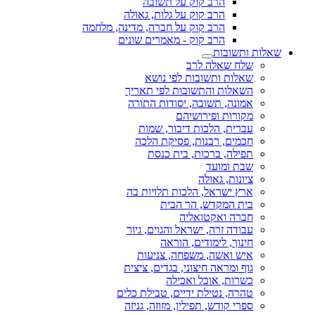
הרב קוק על תשובה
הרב קוק על גלות, גאולה
הרב קוק על חברה, מדינה, מלחמה
הרב קוק - מאמרים שונים
שאלות ותשובות
שלח שאלה לרב
שאלות ותשובות לפי נושא
השאלות והתשובות לפי תאריך
אמונה, תשובה, יסודות התורה
מקורות ופירושיהם
עברית, הלכות דיבור, שמות
חכמים, רבנות, פסיקת הלכה
תפילה, ברכות, בית כנסת
שבת ומועד
ציונות, גאולה
ארץ ישראל, הלכות תלויות בה
בית המקדש, הר הבית
חברה ואקטואליה
עבודה זרה, ישראל והגוים, גיור
חינוך, לימודים, הוראה
איש ואשה, משפחה, צניעות
גוף ומראה חיצוני, בגדים, ציצית
כשרות, אוכל ואכילה
טהרה, נטילת ידיים, טבילת כלים
ספרי קודש, תפילין, מזוזה, גניזה