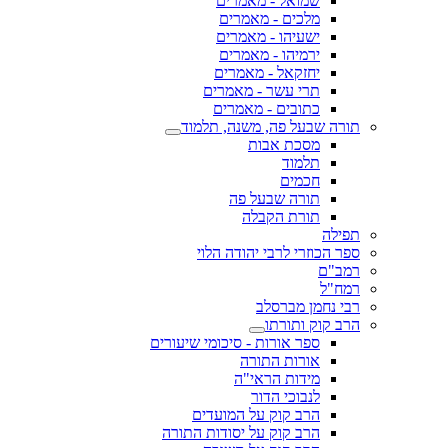
שמואל - מאמרים
מלכים - מאמרים
ישעיהו - מאמרים
ירמיהו - מאמרים
יחזקאל - מאמרים
תרי עשר - מאמרים
כתובים - מאמרים
תורה שבעל פה, משנה, תלמוד
מסכת אבות
תלמוד
חכמים
תורה שבעל פה
תורת הקבלה
תפילה
ספר הכוזרי לרבי יהודה הלוי
רמב"ם
רמח"ל
רבי נחמן מברסלב
הרב קוק ותורתו
ספר אורות - סיכומי שיעורים
אורות התורה
מידות הראי"ה
לנבוכי הדור
הרב קוק על המועדים
הרב קוק על יסודות התורה