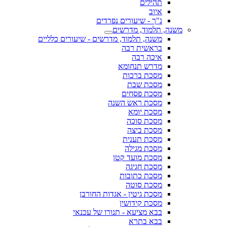
תהילים
איוב
נ"ך - שיעורים נפרדים
משנה, תלמוד, מדרשים
משנה, תלמוד, מדרשים - שיעורים כלליים
בראשית רבה
איכה רבה
מדרש תנחומא
מסכת ברכות
מסכת שבת
מסכת פסחים
מסכת ראש השנה
מסכת יומא
מסכת סוכה
מסכת ביצה
מסכת תענית
מסכת מגילה
מסכת מועד קטן
מסכת חגיגה
מסכת כתובות
מסכת סוטה
מסכת גיטין - אגדות החורבן
מסכת קידושין
בבא מציעא - תנורו של עכנאי
בבא בתרא