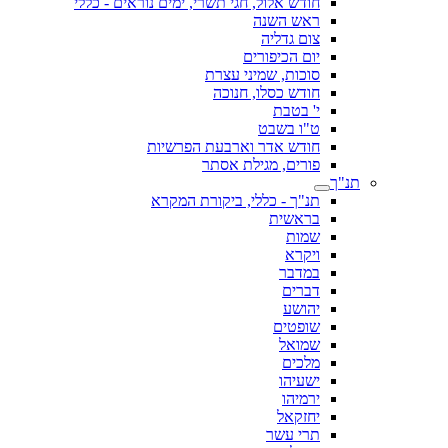
חודש אלול, חגי תשרי, ימים נוראים - כללי
ראש השנה
צום גדליה
יום הכיפורים
סוכות, שמיני עצרת
חודש כסלו, חנוכה
י' בטבת
ט"ו בשבט
חודש אדר וארבעת הפרשיות
פורים, מגילת אסתר
תנ"ך
תנ"ך - כללי, ביקורת המקרא
בראשית
שמות
ויקרא
במדבר
דברים
יהושע
שופטים
שמואל
מלכים
ישעיהו
ירמיהו
יחזקאל
תרי עשר