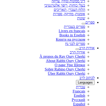
דיני ממונות ונזקין, צדקה
בעלי כוחות, ריפוי אלטרנטיבי
הלוח העברי, תאריכים
אומנות, מוזיקה, ספרות
שונות
ספרים
ספרים בעברית
Livres en français
Books in English
Книги на русском
ספרים לבני נח
אודות הרב
אודות הרב
À propos du Rav Oury Cherki
About Rabbi Oury Cherki
О раве Ури Шерки
Sobre Rabino Oury Cherki
Über Rabbi Oury Cherki
לכתוב לרב
Languages
עברית
Français
English
Русский
Español