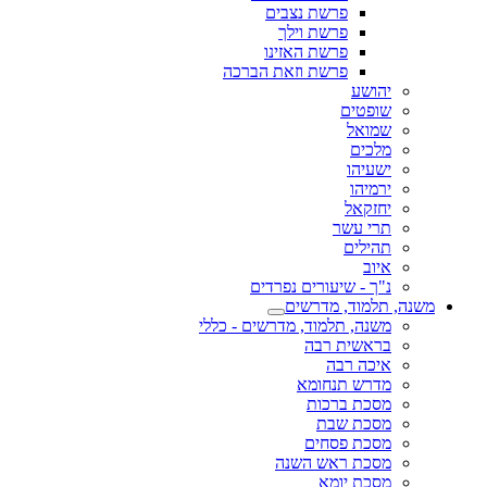
פרשת נצבים
פרשת וילך
פרשת האזינו
פרשת וזאת הברכה
יהושע
שופטים
שמואל
מלכים
ישעיהו
ירמיהו
יחזקאל
תרי עשר
תהילים
איוב
נ"ך - שיעורים נפרדים
משנה, תלמוד, מדרשים
משנה, תלמוד, מדרשים - כללי
בראשית רבה
איכה רבה
מדרש תנחומא
מסכת ברכות
מסכת שבת
מסכת פסחים
מסכת ראש השנה
מסכת יומא