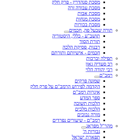
מסכת סנהדרין - פרק חלק
מסכת עבודה זרה
מסכת אבות
מסכת מנחות
מסכת בכורות
תורה שבעל פה, חכמים
תושב"ע - כללי, היסטוריה
תורת הסוד
רבנות, פסיקת הלכה
חכמים - אישיותם ותורתם
תפילה וברכות
רב סעדיה גאון
רבי יהודה הלוי
רמב"ם
שמונה פרקים
הקדמה לפירוש הרמב"ם על פרק חלק
איגרות רמב"ם
ספר המדע
הלכות תשובה
הלכות מלכים
מורה נבוכים
רמב"ם - שיעורים נפרדים
מהר"ל מפראג
גבורות ה'
תפארת ישראל