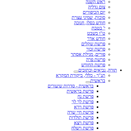
ראש השנה
צום גדליה
יום הכיפורים
סוכות, שמיני עצרת
חודש כסלו, חנוכה
י' בטבת
ט"ו בשבט
חודש אדר
פרשת שקלים
פרשת זכור
פורים, מגילת אסתר
פרשת פרה
פרשת החודש
תורה, נביאים וכתובים
תנ"ך - כללי, ביקורת המקרא
בראשית
בראשית - סדרות שיעורים
פרשת בראשית
פרשת נח
פרשת לך לך
פרשת וירא
פרשת חיי שרה
פרשת תולדות
פרשת ויצא
פרשת וישלח