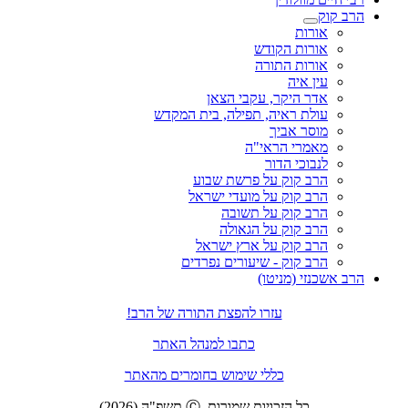
הרב קוק
אורות
אורות הקודש
אורות התורה
עין איה
אדר היקר, עקבי הצאן
עולת ראיה, תפילה, בית המקדש
מוסר אביך
מאמרי הראי"ה
לנבוכי הדור
הרב קוק על פרשת שבוע
הרב קוק על מועדי ישראל
הרב קוק על תשובה
הרב קוק על הגאולה
הרב קוק על ארץ ישראל
הרב קוק - שיעורים נפרדים
הרב אשכנזי (מניטו)
עזרו להפצת התורה של הרב!
כתבו למנהל האתר
כללי שימוש בחומרים מהאתר
כל הזכויות שמורות. Ⓒ תשפ"ה (2026)