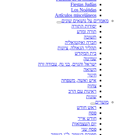
Fiestas Judías
Los Noájidas
Artículos misceláneos
מאמרים על נושאים שונים
יסודות התורה
תורה ומדע
תשובה
חברה ואקטואליה
תהליך הגאולה, ציונות
בית המקדש
שמיטה
ישראל והגוים, בני נח, עבודה זרה
השואה
חינוך
איש ואשה, משפחה
צחוק
ראינות עם הרב
שונות
מועדים
ראש חודש
פסח
חודש אייר
יום העצמאות
פסח שני
ספירת העומר, ל"ג בעומר