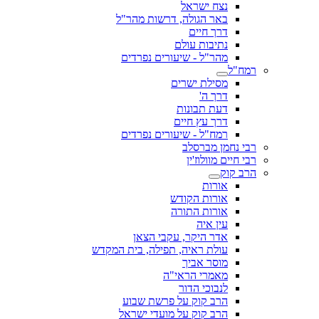
נצח ישראל
באר הגולה, דרשות מהר"ל
דרך חיים
נתיבות עולם
מהר"ל - שיעורים נפרדים
רמח"ל
מסילת ישרים
דרך ה'
דעת תבונות
דרך עץ חיים
רמח"ל - שיעורים נפרדים
רבי נחמן מברסלב
רבי חיים מוולוז'ין
הרב קוק
אורות
אורות הקודש
אורות התורה
עין איה
אדר היקר, עקבי הצאן
עולת ראיה, תפילה, בית המקדש
מוסר אביך
מאמרי הראי"ה
לנבוכי הדור
הרב קוק על פרשת שבוע
הרב קוק על מועדי ישראל