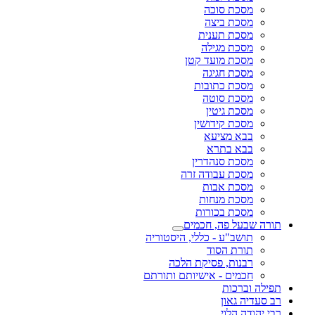
מסכת סוכה
מסכת ביצה
מסכת תענית
מסכת מגילה
מסכת מועד קטן
מסכת חגיגה
מסכת כתובות
מסכת סוטה
מסכת גיטין
מסכת קידושין
בבא מציעא
בבא בתרא
מסכת סנהדרין
מסכת עבודה זרה
מסכת אבות
מסכת מנחות
מסכת בכורות
תורה שבעל פה, חכמים
תושב"ע - כללי, היסטוריה
תורת הסוד
רבנות, פסיקת הלכה
חכמים - אישיותם ותורתם
תפילה וברכות
רב סעדיה גאון
רבי יהודה הלוי