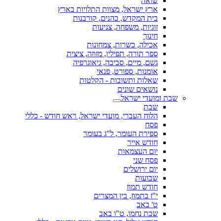
שואה
ארץ ישראל, מצוות התלויות בארץ
בית המקדש, כהנים, קורבנות
זוגיות, משפחה, צניעות
חינוך
אכילה, כשרות, צמחונות
ספר תורה, תפילין, מזוזה, ציצית
גשם, מיים, סביבה, גיאוגרפיה
אומנות, ספורט, פנאי
שאלות ותשובות - הקלטות
נושאים שונים
שבת ומועדי ישראל
שבת
הלוח העברי, מועדי ישראל, ראש חודש - כללי
פסח
ספירת העומר, ל"ג בעומר
חודש אייר
יום העצמאות
פסח שני
יום ירושלים
שבועות
חודש תמוז
י"ז בתמוז, בין המצרים
ט' באב
שבת נחמו, ט"ו באב