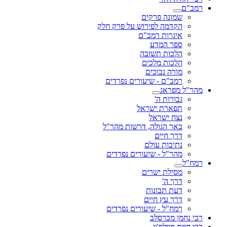
רמב"ם
שמונה פרקים
הקדמה לפירוש על פרק חלק
איגרות רמב"ם
ספר המדע
הלכות תשובה
הלכות מלכים
מורה נבוכים
רמב"ם - שיעורים נפרדים
מהר"ל מפראג
גבורות ה'
תפארת ישראל
נצח ישראל
באר הגולה, דרשות מהר"ל
דרך חיים
נתיבות עולם
מהר"ל - שיעורים נפרדים
רמח"ל
מסילת ישרים
דרך ה'
דעת תבונות
דרך עץ חיים
רמח"ל - שיעורים נפרדים
רבי נחמן מברסלב
רבי חיים מוולוז'ין