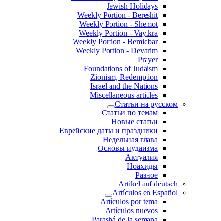
Jewish Holidays
Weekly Portion - Bereshit
Weekly Portion - Shemot
Weekly Portion - Vayikra
Weekly Portion - Bemidbar
Weekly Portion - Devarim
Prayer
Foundations of Judaism
Zionism, Redemption
Israel and the Nations
Miscellaneous articles
Статьи на русском
Статьи по темам
Новые статьи
Еврейские даты и праздники
Недельная глава
Основы иудаизма
Актуалия
Ноахиды
Разное
Artikel auf deutsch
Artículos en Español
Artículos por tema
Artículos nuevos
Parashá de la semana