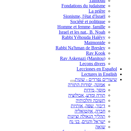
Talmoud
Fondations du judaisme
La prière
Sionisme, l'état d'Israël
Société et politique
Homme et femme, famille
Israel et les nat., B. Noah
Rabbi Yéhouda Halévy
Maimonide
Rabbi Na'hman de Breslev
Rav Kook
(Rav Askenazi (Manitou
Leçons divers
Lecciones en Español
Lectures in English
שיעורים נפרדים - שונות
אמונה, יסודות התורה
מוסר, מידות
תורה ומדע, אבולוציה
תשובה והלכותיה
דיבור, שפה, אותיות
חברה, אקטואליה
תהליך הגאולה וציונות
ישראל והגוים, בני נח
שואה