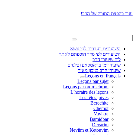
עזרו בהפצת התורה של הרב!
השיעורים בעברית לפי נושא
השיעורים לפי סדר הוספתם לאתר
לוח שיעורי הרב
שיעור יומי בוואטסאפ וטלגרם
שיעורי הרב במכון מאיר
Leçons en français
Leçons par sujet
.Leçons par ordre chron
L'horaire des leçons
Les fêtes juives
Berechite
Chemot
Vayikra
Bamidbar
Devarim
Neviim et Ketouvim