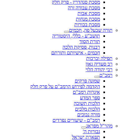
מסכת סנהדרין - פרק חלק
מסכת עבודה זרה
מסכת אבות
מסכת מנחות
מסכת בכורות
תורה שבעל פה, חכמים
תושב"ע - כללי, היסטוריה
תורת הסוד
רבנות, פסיקת הלכה
חכמים - אישיותם ותורתם
תפילה וברכות
רב סעדיה גאון
רבי יהודה הלוי
רמב"ם
שמונה פרקים
הקדמה לפירוש הרמב"ם על פרק חלק
איגרות רמב"ם
ספר המדע
הלכות תשובה
הלכות מלכים
מורה נבוכים
רמב"ם - שיעורים נפרדים
מהר"ל מפראג
גבורות ה'
תפארת ישראל