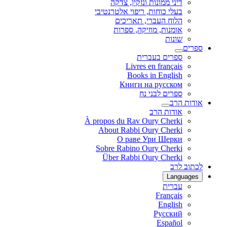
דיני ממונות ונזקין, צדקה
בעלי כוחות, ריפוי אלטרנטיבי
הלוח העברי, תאריכים
אומנות, מוזיקה, ספרות
שונות
ספרים
ספרים בעברית
Livres en français
Books in English
Книги на русском
ספרים לבני נח
אודות הרב
אודות הרב
À propos du Rav Oury Cherki
About Rabbi Oury Cherki
О раве Ури Шерки
Sobre Rabino Oury Cherki
Über Rabbi Oury Cherki
לכתוב לרב
Languages
עברית
Français
English
Русский
Español