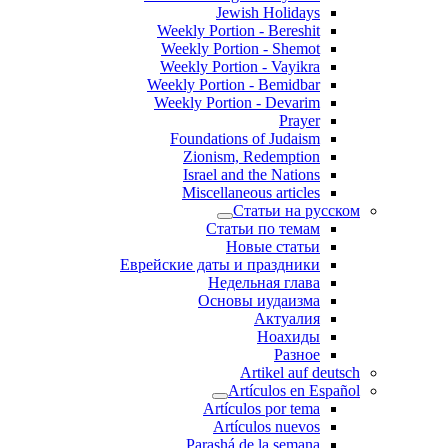
Jewish Holidays
Weekly Portion - Bereshit
Weekly Portion - Shemot
Weekly Portion - Vayikra
Weekly Portion - Bemidbar
Weekly Portion - Devarim
Prayer
Foundations of Judaism
Zionism, Redemption
Israel and the Nations
Miscellaneous articles
Статьи на русском
Статьи по темам
Новые статьи
Еврейские даты и праздники
Недельная глава
Основы иудаизма
Актуалия
Ноахиды
Разное
Artikel auf deutsch
Artículos en Español
Artículos por tema
Artículos nuevos
Parashá de la semana