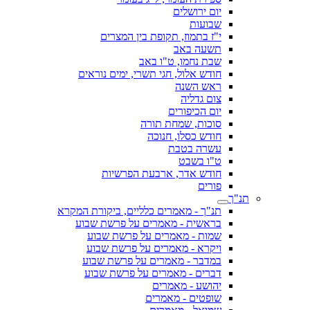
יום ירושלים
שבועות
י"ז בתמוז, תקופת בין המצרים
תשעה באב
שבת נחמו, ט"ו באב
חודש אלול, חגי תשרי, ימים נוראים
ראש השנה
צום גדליה
יום הכיפורים
סוכות, שמחת תורה
חודש כסלו, חנוכה
עשרה בטבת
ט"ו בשבט
חודש אדר, ארבעת הפרשיות
פורים
תנ"ך
תנ"ך - מאמרים כלליים, ביקורת המקרא
בראשית - מאמרים על פרשת שבוע
שמות - מאמרים על פרשת שבוע
ויקרא - מאמרים על פרשת שבוע
במדבר - מאמרים על פרשת שבוע
דברים - מאמרים על פרשת שבוע
יהושע - מאמרים
שופטים - מאמרים