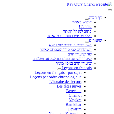
דף הבית
חיפוש באתר
עזור לנו!
כתוב למנהל האתר
כללי שימוש בחומרים מהאתר
שיעורים
השיעורים בעברית לפי נושא
השיעורים לפי סדר הוספתם לאתר
לוח שיעורי הרב
שיעור יומי ועדכונים בוואטסאפ וטלגרם
שיעורי הרב במכון מאיר
Leçons en français
Leçons en français - par sujet
Leçons par ordre chronologique
L'horaire des leçons
Les fêtes juives
Berechite
Chemot
Vayikra
Bamidbar
Devarim
Neviim et Ketouvim