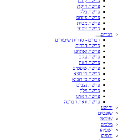
פרשת קורח
פרשת חוקת
פרשת בלק
פרשת פינחס
פרשת מטות
פרשת מסעי
דברים
דברים - סדרות שיעורים
פרשת דברים
פרשת ואתחנן
פרשת עקב
פרשת ראה
פרשת שופטים
פרשת כי תצא
פרשת כי תבוא
פרשת נצבים
פרשת וילך
פרשת האזינו
פרשת וזאת הברכה
יהושע
שופטים
שמואל
מלכים
ישעיהו
ירמיהו