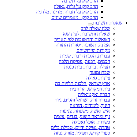
הרב קוק על תשובה
הרב קוק על גלות, גאולה
הרב קוק על חברה, מדינה, מלחמה
הרב קוק - מאמרים שונים
שאלות ותשובות
שלח שאלה לרב
שאלות ותשובות לפי נושא
השאלות והתשובות לפי תאריך
אמונה, תשובה, יסודות התורה
מקורות ופירושיהם
עברית, הלכות דיבור, שמות
חכמים, רבנות, פסיקת הלכה
תפילה, ברכות, בית כנסת
שבת ומועד
ציונות, גאולה
ארץ ישראל, הלכות תלויות בה
בית המקדש, הר הבית
חברה ואקטואליה
עבודה זרה, ישראל והגוים, גיור
חינוך, לימודים, הוראה
איש ואשה, משפחה, צניעות
גוף ומראה חיצוני, בגדים, ציצית
כשרות, אוכל ואכילה
טהרה, נטילת ידיים, טבילת כלים
ספרי קודש, תפילין, מזוזה, גניזה