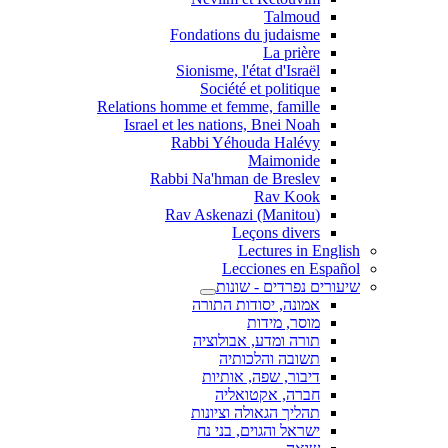
Talmoud
Fondations du judaisme
La prière
Sionisme, l'état d'Israël
Société et politique
Relations homme et femme, famille
Israel et les nations, Bnei Noah
Rabbi Yéhouda Halévy
Maimonide
Rabbi Na'hman de Breslev
Rav Kook
(Rav Askenazi (Manitou
Leçons divers
Lectures in English
Lecciones en Español
שיעורים נפרדים - שונות
אמונה, יסודות התורה
מוסר, מידות
תורה ומדע, אבולוציה
תשובה והלכותיה
דיבור, שפה, אותיות
חברה, אקטואליה
תהליך הגאולה וציונות
ישראל והגוים, בני נח