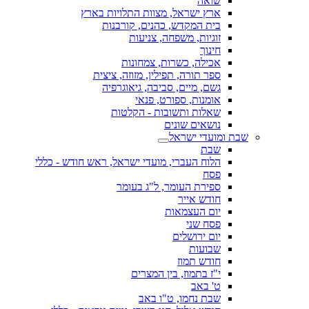
שואה
ארץ ישראל, מצוות התלויות בארץ
בית המקדש, כהנים, קורבנות
זוגיות, משפחה, צניעות
חינוך
אכילה, כשרות, צמחונות
ספר תורה, תפילין, מזוזה, ציצית
גשם, מיים, סביבה, גיאוגרפיה
אומנות, ספורט, פנאי
שאלות ותשובות - הקלטות
נושאים שונים
שבת ומועדי ישראל
שבת
הלוח העברי, מועדי ישראל, ראש חודש - כללי
פסח
ספירת העומר, ל"ג בעומר
חודש אייר
יום העצמאות
פסח שני
יום ירושלים
שבועות
חודש תמוז
י"ז בתמוז, בין המצרים
ט' באב
שבת נחמו, ט"ו באב