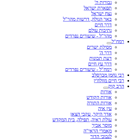
גבורות ה'
תפארת ישראל
נצח ישראל
באר הגולה, דרשות מהר"ל
דרך חיים
נתיבות עולם
מהר"ל - שיעורים נפרדים
רמח"ל
מסילת ישרים
דרך ה'
דעת תבונות
דרך עץ חיים
רמח"ל - שיעורים נפרדים
רבי נחמן מברסלב
רבי חיים מוולוז'ין
הרב קוק
אורות
אורות הקודש
אורות התורה
עין איה
אדר היקר, עקבי הצאן
עולת ראיה, תפילה, בית המקדש
מוסר אביך
מאמרי הראי"ה
לנבוכי הדור