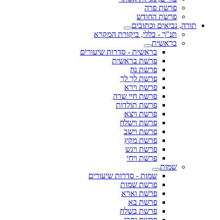
פרשת פרה
פרשת החודש
תורה, נביאים וכתובים
תנ"ך - כללי, ביקורת המקרא
בראשית
בראשית - סדרות שיעורים
פרשת בראשית
פרשת נח
פרשת לך לך
פרשת וירא
פרשת חיי שרה
פרשת תולדות
פרשת ויצא
פרשת וישלח
פרשת וישב
פרשת מקץ
פרשת ויגש
פרשת ויחי
שמות
שמות - סדרות שיעורים
פרשת שמות
פרשת וארא
פרשת בא
פרשת בשלח
פרשת יתרו