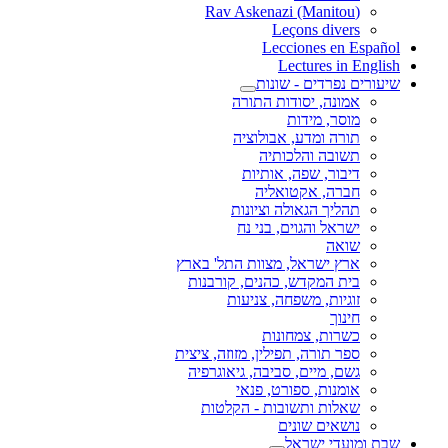
(Rav Askenazi (Manitou
Leçons divers
Lecciones en Español
Lectures in English
שיעורים נפרדים - שונות
אמונה, יסודות התורה
מוסר, מידות
תורה ומדע, אבולוציה
תשובה והלכותיה
דיבור, שפה, אותיות
חברה, אקטואליה
תהליך הגאולה וציונות
ישראל והגוים, בני נח
שואה
ארץ ישראל, מצוות התל' בארץ
בית המקדש, כהנים, קורבנות
זוגיות, משפחה, צניעות
חינוך
כשרות, צמחונות
ספר תורה, תפילין, מזוזה, ציצית
גשם, מיים, סביבה, גיאוגרפיה
אומנות, ספורט, פנאי
שאלות ותשובות - הקלטות
נושאים שונים
שבת ומועדי ישראל