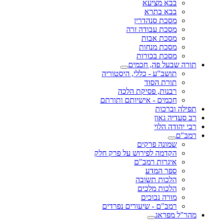
בבא מציעא
בבא בתרא
מסכת סנהדרין
מסכת עבודה זרה
מסכת אבות
מסכת מנחות
מסכת בכורות
תורה שבעל פה, חכמים
תושב"ע - כללי, היסטוריה
תורת הסוד
רבנות, פסיקת הלכה
חכמים - אישיותם ותורתם
תפילה וברכות
רב סעדיה גאון
רבי יהודה הלוי
רמב"ם
שמונה פרקים
הקדמה לפירוש על פרק חלק
איגרות רמב"ם
ספר המדע
הלכות תשובה
הלכות מלכים
מורה נבוכים
רמב"ם - שיעורים נפרדים
מהר"ל מפראג