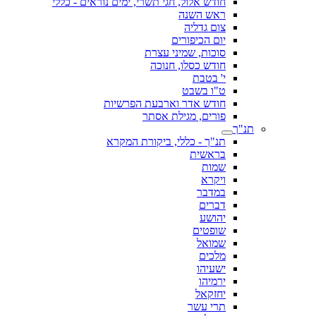
חודש אלול, חגי תשרי, ימים נוראים - כללי
ראש השנה
צום גדליה
יום הכיפורים
סוכות, שמיני עצרת
חודש כסלו, חנוכה
י' בטבת
ט"ו בשבט
חודש אדר וארבעת הפרשיות
פורים, מגילת אסתר
תנ"ך
תנ"ך - כללי, ביקורת המקרא
בראשית
שמות
ויקרא
במדבר
דברים
יהושע
שופטים
שמואל
מלכים
ישעיהו
ירמיהו
יחזקאל
תרי עשר