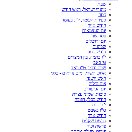
שבת
מועדי ישראל, ראש חודש
פסח
ספירת העומר, ל"ג בעומר
חודש אייר
יום העצמאות
פסח שני
יום ירושלים
שבועות
חודש תמוז
י"ז בתמוז, בין המצרים
ט' באב
שבת נחמו, ט"ו באב
אלול, תשרי, ימים נוראים - כללי
ראש השנה
צום גדליה
יום הכיפורים
סוכות, שמיני עצרת
חודש כסלו, חנוכה
י' בטבת
ט"ו בשבט
חודש אדר
פרשת שקלים
פרשת זכור
פורים, מגילת אסתר