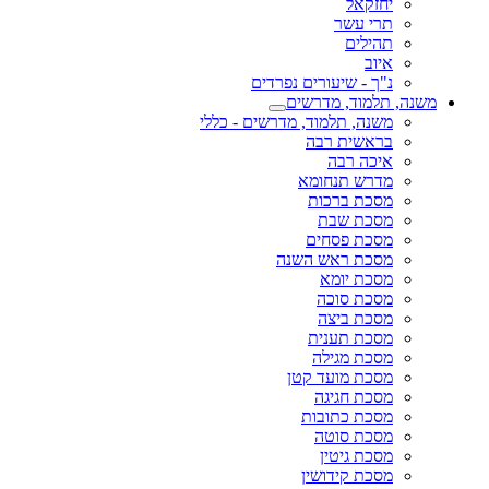
יחזקאל
תרי עשר
תהילים
איוב
נ"ך - שיעורים נפרדים
משנה, תלמוד, מדרשים
משנה, תלמוד, מדרשים - כללי
בראשית רבה
איכה רבה
מדרש תנחומא
מסכת ברכות
מסכת שבת
מסכת פסחים
מסכת ראש השנה
מסכת יומא
מסכת סוכה
מסכת ביצה
מסכת תענית
מסכת מגילה
מסכת מועד קטן
מסכת חגיגה
מסכת כתובות
מסכת סוטה
מסכת גיטין
מסכת קידושין