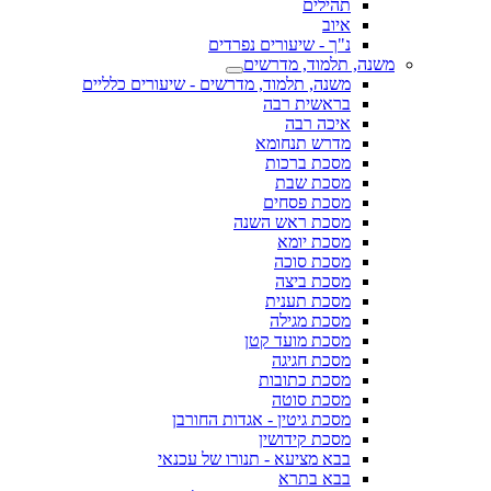
תהילים
איוב
נ"ך - שיעורים נפרדים
משנה, תלמוד, מדרשים
משנה, תלמוד, מדרשים - שיעורים כלליים
בראשית רבה
איכה רבה
מדרש תנחומא
מסכת ברכות
מסכת שבת
מסכת פסחים
מסכת ראש השנה
מסכת יומא
מסכת סוכה
מסכת ביצה
מסכת תענית
מסכת מגילה
מסכת מועד קטן
מסכת חגיגה
מסכת כתובות
מסכת סוטה
מסכת גיטין - אגדות החורבן
מסכת קידושין
בבא מציעא - תנורו של עכנאי
בבא בתרא