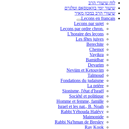
לוח שיעורי הרב
שיעור יומי בוואטסאפ וטלגרם
שיעורי הרב במכון מאיר
Leçons en français
Leçons par sujet
.Leçons par ordre chron
L'horaire des leçons
Les fêtes juives
Berechite
Chemot
Vayikra
Bamidbar
Devarim
Neviim et Ketouvim
Talmoud
Fondations du judaisme
La prière
Sionisme, l'état d'Israël
Société et politique
Homme et femme, famille
Israel et les nat., B. Noah
Rabbi Yéhouda Halévy
Maimonide
Rabbi Na'hman de Breslev
Rav Kook