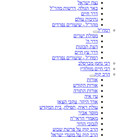
נצח ישראל
באר הגולה, דרשות מהר"ל
דרך חיים
נתיבות עולם
מהר"ל - שיעורים נפרדים
רמח"ל
מסילת ישרים
דרך ה'
דעת תבונות
דרך עץ חיים
רמח"ל - שיעורים נפרדים
רבי נחמן מברסלב
רבי חיים מוולוז'ין
הרב קוק
אורות
אורות הקודש
אורות התורה
עין איה
אדר היקר, עקבי הצאן
עולת ראיה, תפילה, בית המקדש
מוסר אביך
מאמרי הראי"ה
לנבוכי הדור
הרב קוק על פרשת שבוע
הרב קוק על מועדי ישראל