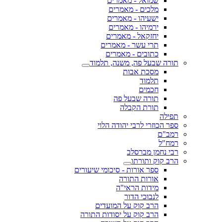
שמואל - מאמרים
מלכים - מאמרים
ישעיהו - מאמרים
ירמיהו - מאמרים
יחזקאל - מאמרים
תרי עשר - מאמרים
כתובים - מאמרים
תורה שבעל פה, משנה, תלמוד
מסכת אבות
תלמוד
חכמים
תורה שבעל פה
תורת הקבלה
תפילה
ספר הכוזרי לרבי יהודה הלוי
רמב"ם
רמח"ל
רבי נחמן מברסלב
הרב קוק ותורתו
ספר אורות - סיכומי שיעורים
אורות התורה
מידות הראי"ה
לנבוכי הדור
הרב קוק על המועדים
הרב קוק על יסודות התורה