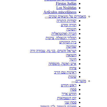
Fiestas Judías
Los Noájidas
Artículos misceláneos
מאמרים על נושאים שונים
יסודות התורה
תורה ומדע
תשובה
חברה ואקטואליה
תהליך הגאולה, ציונות
בית המקדש
שמיטה
ישראל והגוים, בני נח, עבודה זרה
השואה
חינוך
איש ואשה, משפחה
צחוק
ראינות עם הרב
שונות
מועדים
ראש חודש
פסח
חודש אייר
יום העצמאות
פסח שני
ספירת העומר, ל"ג בעומר