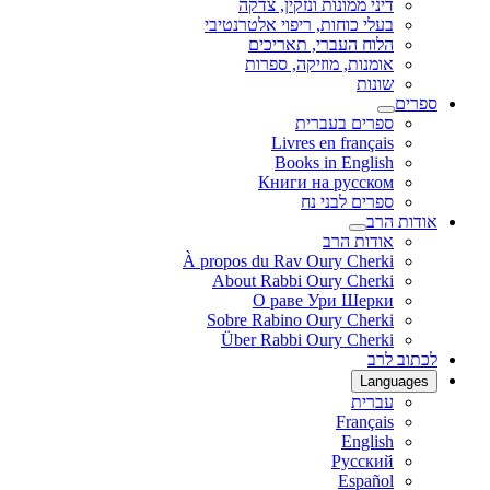
דיני ממונות ונזקין, צדקה
בעלי כוחות, ריפוי אלטרנטיבי
הלוח העברי, תאריכים
אומנות, מוזיקה, ספרות
שונות
ספרים
ספרים בעברית
Livres en français
Books in English
Книги на русском
ספרים לבני נח
אודות הרב
אודות הרב
À propos du Rav Oury Cherki
About Rabbi Oury Cherki
О раве Ури Шерки
Sobre Rabino Oury Cherki
Über Rabbi Oury Cherki
לכתוב לרב
Languages
עברית
Français
English
Русский
Español