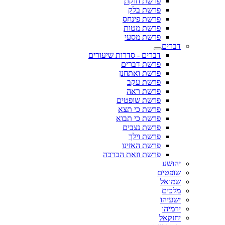
פרשת חוקת
פרשת בלק
פרשת פינחס
פרשת מטות
פרשת מסעי
דברים
דברים - סדרות שיעורים
פרשת דברים
פרשת ואתחנן
פרשת עקב
פרשת ראה
פרשת שופטים
פרשת כי תצא
פרשת כי תבוא
פרשת נצבים
פרשת וילך
פרשת האזינו
פרשת וזאת הברכה
יהושע
שופטים
שמואל
מלכים
ישעיהו
ירמיהו
יחזקאל