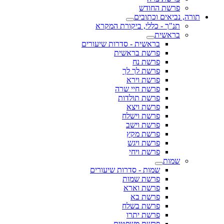
פרשת החודש
תורה, נביאים וכתובים
תנ"ך - כללי, ביקורת המקרא
בראשית
בראשית - סדרות שיעורים
פרשת בראשית
פרשת נח
פרשת לך לך
פרשת וירא
פרשת חיי שרה
פרשת תולדות
פרשת ויצא
פרשת וישלח
פרשת וישב
פרשת מקץ
פרשת ויגש
פרשת ויחי
שמות
שמות - סדרות שיעורים
פרשת שמות
פרשת וארא
פרשת בא
פרשת בשלח
פרשת יתרו
פרשת משפטים