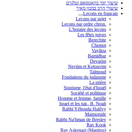
שיעור יומי בוואטסאפ וטלגרם
שיעורי הרב במכון מאיר
Leçons en français
Leçons par sujet
.Leçons par ordre chron
L'horaire des leçons
Les fêtes juives
Berechite
Chemot
Vayikra
Bamidbar
Devarim
Neviim et Ketouvim
Talmoud
Fondations du judaisme
La prière
Sionisme, l'état d'Israël
Société et politique
Homme et femme, famille
Israel et les nat., B. Noah
Rabbi Yéhouda Halévy
Maimonide
Rabbi Na'hman de Breslev
Rav Kook
(Rav Askenazi (Manitou