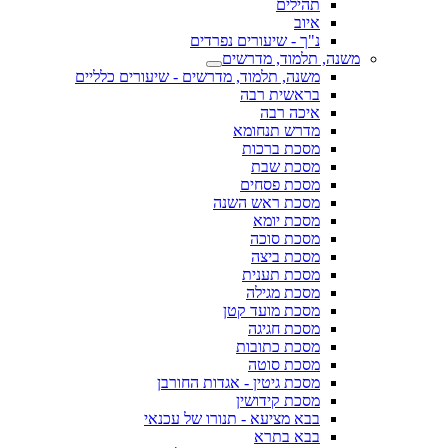
תהילים
איוב
נ"ך - שיעורים נפרדים
משנה, תלמוד, מדרשים
משנה, תלמוד, מדרשים - שיעורים כלליים
בראשית רבה
איכה רבה
מדרש תנחומא
מסכת ברכות
מסכת שבת
מסכת פסחים
מסכת ראש השנה
מסכת יומא
מסכת סוכה
מסכת ביצה
מסכת תענית
מסכת מגילה
מסכת מועד קטן
מסכת חגיגה
מסכת כתובות
מסכת סוטה
מסכת גיטין - אגדות החורבן
מסכת קידושין
בבא מציעא - תנורו של עכנאי
בבא בתרא