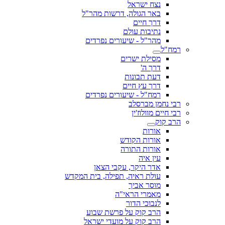
נצח ישראל
באר הגולה, דרשות מהר"ל
דרך חיים
נתיבות עולם
מהר"ל - שיעורים נפרדים
רמח"ל
מסילת ישרים
דרך ה'
דעת תבונות
דרך עץ חיים
רמח"ל - שיעורים נפרדים
רבי נחמן מברסלב
רבי חיים מוולוז'ין
הרב קוק
אורות
אורות הקודש
אורות התורה
עין איה
אדר היקר, עקבי הצאן
עולת ראיה, תפילה, בית המקדש
מוסר אביך
מאמרי הראי"ה
לנבוכי הדור
הרב קוק על פרשת שבוע
הרב קוק על מועדי ישראל