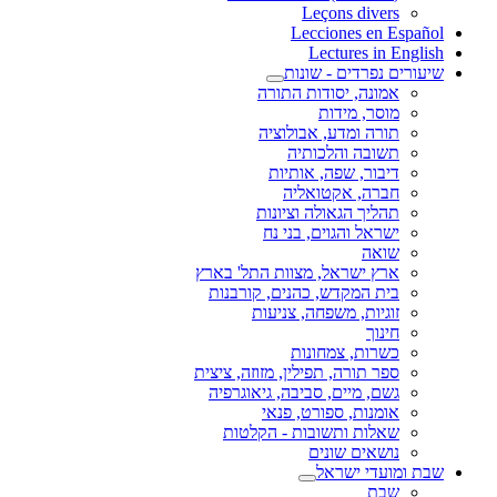
Leçons divers
Lecciones en Español
Lectures in English
שיעורים נפרדים - שונות
אמונה, יסודות התורה
מוסר, מידות
תורה ומדע, אבולוציה
תשובה והלכותיה
דיבור, שפה, אותיות
חברה, אקטואליה
תהליך הגאולה וציונות
ישראל והגוים, בני נח
שואה
ארץ ישראל, מצוות התל' בארץ
בית המקדש, כהנים, קורבנות
זוגיות, משפחה, צניעות
חינוך
כשרות, צמחונות
ספר תורה, תפילין, מזוזה, ציצית
גשם, מיים, סביבה, גיאוגרפיה
אומנות, ספורט, פנאי
שאלות ותשובות - הקלטות
נושאים שונים
שבת ומועדי ישראל
שבת