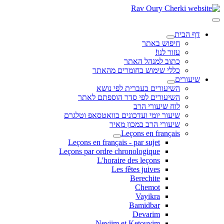
דף הבית
חיפוש באתר
עזור לנו!
כתוב למנהל האתר
כללי שימוש בחומרים מהאתר
שיעורים
השיעורים בעברית לפי נושא
השיעורים לפי סדר הוספתם לאתר
לוח שיעורי הרב
שיעור יומי ועדכונים בוואטסאפ וטלגרם
שיעורי הרב במכון מאיר
Leçons en français
Leçons en français - par sujet
Leçons par ordre chronologique
L'horaire des leçons
Les fêtes juives
Berechite
Chemot
Vayikra
Bamidbar
Devarim
Neviim et Ketouvim