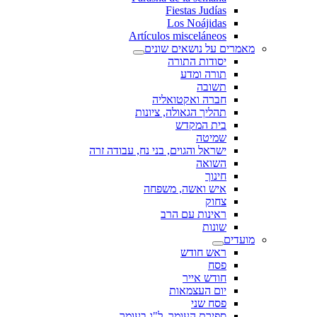
Fiestas Judías
Los Noájidas
Artículos misceláneos
מאמרים על נושאים שונים
יסודות התורה
תורה ומדע
תשובה
חברה ואקטואליה
תהליך הגאולה, ציונות
בית המקדש
שמיטה
ישראל והגוים, בני נח, עבודה זרה
השואה
חינוך
איש ואשה, משפחה
צחוק
ראינות עם הרב
שונות
מועדים
ראש חודש
פסח
חודש אייר
יום העצמאות
פסח שני
ספירת העומר, ל"ג בעומר