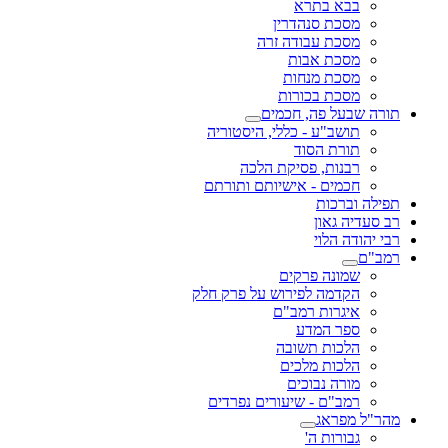
בבא בתרא
מסכת סנהדרין
מסכת עבודה זרה
מסכת אבות
מסכת מנחות
מסכת בכורות
תורה שבעל פה, חכמים
תושב"ע - כללי, היסטוריה
תורת הסוד
רבנות, פסיקת הלכה
חכמים - אישיותם ותורתם
תפילה וברכות
רב סעדיה גאון
רבי יהודה הלוי
רמב"ם
שמונה פרקים
הקדמה לפירוש על פרק חלק
איגרות רמב"ם
ספר המדע
הלכות תשובה
הלכות מלכים
מורה נבוכים
רמב"ם - שיעורים נפרדים
מהר"ל מפראג
גבורות ה'