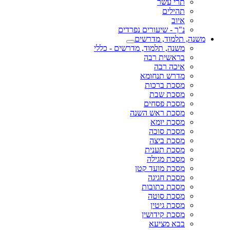
תרי עשר
תהילים
איוב
נ"ך - שיעורים נפרדים
משנה, תלמוד, מדרשים
משנה, תלמוד, מדרשים - כללי
בראשית רבה
איכה רבה
מדרש תנחומא
מסכת ברכות
מסכת שבת
מסכת פסחים
מסכת ראש השנה
מסכת יומא
מסכת סוכה
מסכת ביצה
מסכת תענית
מסכת מגילה
מסכת מועד קטן
מסכת חגיגה
מסכת כתובות
מסכת סוטה
מסכת גיטין
מסכת קידושין
בבא מציעא