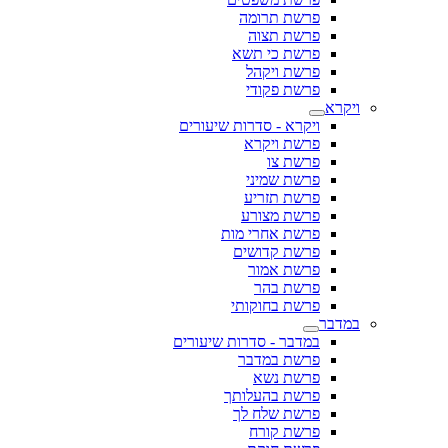
פרשת תרומה
פרשת תצוה
פרשת כי תשא
פרשת ויקהל
פרשת פקודי
ויקרא
ויקרא - סדרות שיעורים
פרשת ויקרא
פרשת צו
פרשת שמיני
פרשת תזריע
פרשת מצורע
פרשת אחרי מות
פרשת קדושים
פרשת אמור
פרשת בהר
פרשת בחוקותי
במדבר
במדבר - סדרות שיעורים
פרשת במדבר
פרשת נשא
פרשת בהעלותך
פרשת שלח לך
פרשת קורח