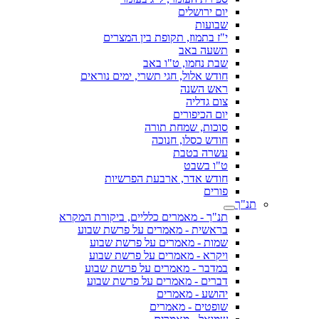
יום ירושלים
שבועות
י"ז בתמוז, תקופת בין המצרים
תשעה באב
שבת נחמו, ט"ו באב
חודש אלול, חגי תשרי, ימים נוראים
ראש השנה
צום גדליה
יום הכיפורים
סוכות, שמחת תורה
חודש כסלו, חנוכה
עשרה בטבת
ט"ו בשבט
חודש אדר, ארבעת הפרשיות
פורים
תנ"ך
תנ"ך - מאמרים כלליים, ביקורת המקרא
בראשית - מאמרים על פרשת שבוע
שמות - מאמרים על פרשת שבוע
ויקרא - מאמרים על פרשת שבוע
במדבר - מאמרים על פרשת שבוע
דברים - מאמרים על פרשת שבוע
יהושע - מאמרים
שופטים - מאמרים