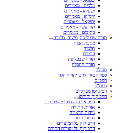
שמואל - מאמרים
מלכים - מאמרים
ישעיהו - מאמרים
ירמיהו - מאמרים
יחזקאל - מאמרים
תרי עשר - מאמרים
כתובים - מאמרים
תורה שבעל פה, משנה, תלמוד
מסכת אבות
תלמוד
חכמים
תורה שבעל פה
תורת הקבלה
תפילה
ספר הכוזרי לרבי יהודה הלוי
רמב"ם
רמח"ל
רבי נחמן מברסלב
הרב קוק ותורתו
ספר אורות - סיכומי שיעורים
אורות התורה
מידות הראי"ה
לנבוכי הדור
הרב קוק על המועדים
הרב קוק על יסודות התורה