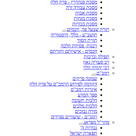
מסכת סנהדרין - פרק חלק
מסכת עבודה זרה
מסכת אבות
מסכת מנחות
מסכת בכורות
תורה שבעל פה, חכמים
תושב"ע - כללי, היסטוריה
תורת הסוד
רבנות, פסיקת הלכה
חכמים - אישיותם ותורתם
תפילה וברכות
רב סעדיה גאון
רבי יהודה הלוי
רמב"ם
שמונה פרקים
הקדמה לפירוש הרמב"ם על פרק חלק
איגרות רמב"ם
ספר המדע
הלכות תשובה
הלכות מלכים
מורה נבוכים
רמב"ם - שיעורים נפרדים
מהר"ל מפראג
גבורות ה'
תפארת ישראל