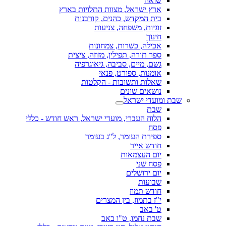
שואה
ארץ ישראל, מצוות התלויות בארץ
בית המקדש, כהנים, קורבנות
זוגיות, משפחה, צניעות
חינוך
אכילה, כשרות, צמחונות
ספר תורה, תפילין, מזוזה, ציצית
גשם, מיים, סביבה, גיאוגרפיה
אומנות, ספורט, פנאי
שאלות ותשובות - הקלטות
נושאים שונים
שבת ומועדי ישראל
שבת
הלוח העברי, מועדי ישראל, ראש חודש - כללי
פסח
ספירת העומר, ל"ג בעומר
חודש אייר
יום העצמאות
פסח שני
יום ירושלים
שבועות
חודש תמוז
י"ז בתמוז, בין המצרים
ט' באב
שבת נחמו, ט"ו באב