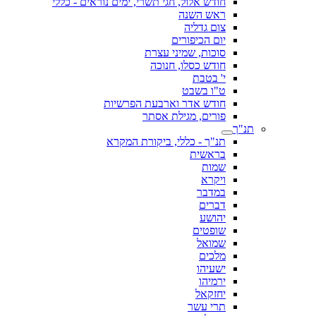
חודש אלול, חגי תשרי, ימים נוראים - כללי
ראש השנה
צום גדליה
יום הכיפורים
סוכות, שמיני עצרת
חודש כסלו, חנוכה
י' בטבת
ט"ו בשבט
חודש אדר וארבעת הפרשיות
פורים, מגילת אסתר
תנ"ך
תנ"ך - כללי, ביקורת המקרא
בראשית
שמות
ויקרא
במדבר
דברים
יהושע
שופטים
שמואל
מלכים
ישעיהו
ירמיהו
יחזקאל
תרי עשר