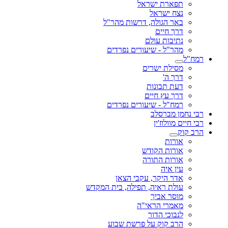
תפארת ישראל
נצח ישראל
באר הגולה, דרשות מהר"ל
דרך חיים
נתיבות עולם
מהר"ל - שיעורים נפרדים
רמח"ל
מסילת ישרים
דרך ה'
דעת תבונות
דרך עץ חיים
רמח"ל - שיעורים נפרדים
רבי נחמן מברסלב
רבי חיים מוולוז'ין
הרב קוק
אורות
אורות הקודש
אורות התורה
עין איה
אדר היקר, עקבי הצאן
עולת ראיה, תפילה, בית המקדש
מוסר אביך
מאמרי הראי"ה
לנבוכי הדור
הרב קוק על פרשת שבוע