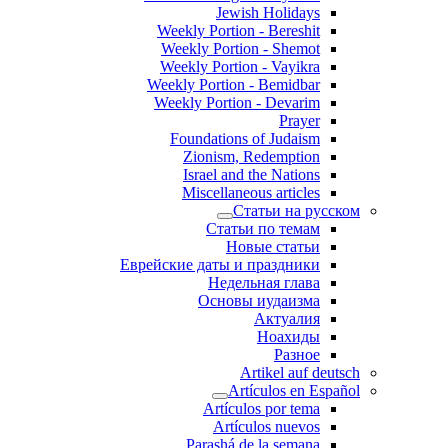
Jewish Holidays
Weekly Portion - Bereshit
Weekly Portion - Shemot
Weekly Portion - Vayikra
Weekly Portion - Bemidbar
Weekly Portion - Devarim
Prayer
Foundations of Judaism
Zionism, Redemption
Israel and the Nations
Miscellaneous articles
Статьи на русском
Статьи по темам
Новые статьи
Еврейские даты и праздники
Недельная глава
Основы иудаизма
Актуалия
Ноахиды
Разное
Artikel auf deutsch
Artículos en Español
Artículos por tema
Artículos nuevos
Parashá de la semana