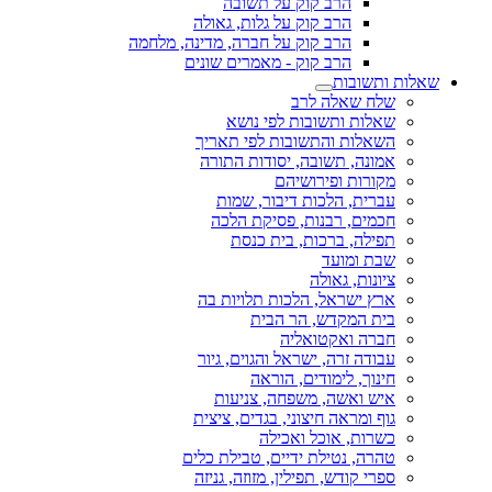
הרב קוק על תשובה
הרב קוק על גלות, גאולה
הרב קוק על חברה, מדינה, מלחמה
הרב קוק - מאמרים שונים
שאלות ותשובות
שלח שאלה לרב
שאלות ותשובות לפי נושא
השאלות והתשובות לפי תאריך
אמונה, תשובה, יסודות התורה
מקורות ופירושיהם
עברית, הלכות דיבור, שמות
חכמים, רבנות, פסיקת הלכה
תפילה, ברכות, בית כנסת
שבת ומועד
ציונות, גאולה
ארץ ישראל, הלכות תלויות בה
בית המקדש, הר הבית
חברה ואקטואליה
עבודה זרה, ישראל והגוים, גיור
חינוך, לימודים, הוראה
איש ואשה, משפחה, צניעות
גוף ומראה חיצוני, בגדים, ציצית
כשרות, אוכל ואכילה
טהרה, נטילת ידיים, טבילת כלים
ספרי קודש, תפילין, מזוזה, גניזה