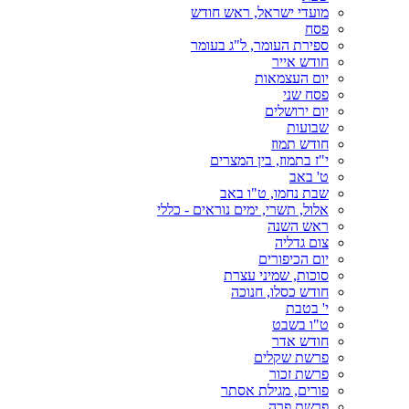
מועדי ישראל, ראש חודש
פסח
ספירת העומר, ל"ג בעומר
חודש אייר
יום העצמאות
פסח שני
יום ירושלים
שבועות
חודש תמוז
י"ז בתמוז, בין המצרים
ט' באב
שבת נחמו, ט"ו באב
אלול, תשרי, ימים נוראים - כללי
ראש השנה
צום גדליה
יום הכיפורים
סוכות, שמיני עצרת
חודש כסלו, חנוכה
י' בטבת
ט"ו בשבט
חודש אדר
פרשת שקלים
פרשת זכור
פורים, מגילת אסתר
פרשת פרה