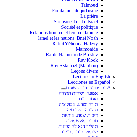
Talmoud
Fondations du judaisme
La prière
Sionisme, l'état d'Israël
Société et politique
Relations homme et femme, famille
Israel et les nations, Bnei Noah
Rabbi Yéhouda Halévy
Maimonide
Rabbi Na'hman de Breslev
Rav Kook
(Rav Askenazi (Manitou
Leçons divers
Lectures in English
Lecciones en Español
שיעורים נפרדים - שונות
אמונה, יסודות התורה
מוסר, מידות
תורה ומדע, אבולוציה
תשובה והלכותיה
דיבור, שפה, אותיות
חברה, אקטואליה
תהליך הגאולה וציונות
ישראל והגוים, בני נח