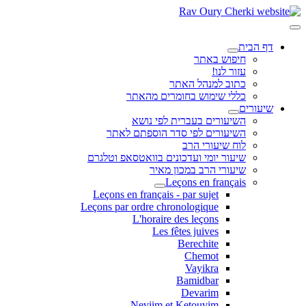
דף הבית
חיפוש באתר
עזור לנו!
כתוב למנהל האתר
כללי שימוש בחומרים מהאתר
שיעורים
השיעורים בעברית לפי נושא
השיעורים לפי סדר הוספתם לאתר
לוח שיעורי הרב
שיעור יומי ועדכונים בוואטסאפ וטלגרם
שיעורי הרב במכון מאיר
Leçons en français
Leçons en français - par sujet
Leçons par ordre chronologique
L'horaire des leçons
Les fêtes juives
Berechite
Chemot
Vayikra
Bamidbar
Devarim
Neviim et Ketouvim