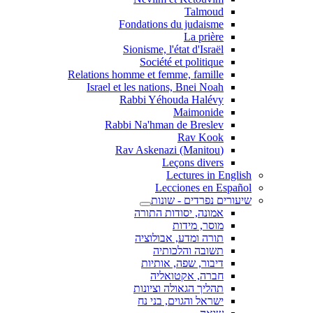
Talmoud
Fondations du judaisme
La prière
Sionisme, l'état d'Israël
Société et politique
Relations homme et femme, famille
Israel et les nations, Bnei Noah
Rabbi Yéhouda Halévy
Maimonide
Rabbi Na'hman de Breslev
Rav Kook
(Rav Askenazi (Manitou
Leçons divers
Lectures in English
Lecciones en Español
שיעורים נפרדים - שונות
אמונה, יסודות התורה
מוסר, מידות
תורה ומדע, אבולוציה
תשובה והלכותיה
דיבור, שפה, אותיות
חברה, אקטואליה
תהליך הגאולה וציונות
ישראל והגוים, בני נח