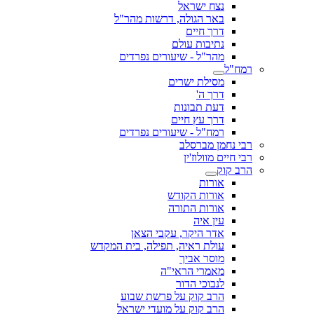
נצח ישראל
באר הגולה, דרשות מהר"ל
דרך חיים
נתיבות עולם
מהר"ל - שיעורים נפרדים
רמח"ל
מסילת ישרים
דרך ה'
דעת תבונות
דרך עץ חיים
רמח"ל - שיעורים נפרדים
רבי נחמן מברסלב
רבי חיים מוולוז'ין
הרב קוק
אורות
אורות הקודש
אורות התורה
עין איה
אדר היקר, עקבי הצאן
עולת ראיה, תפילה, בית המקדש
מוסר אביך
מאמרי הראי"ה
לנבוכי הדור
הרב קוק על פרשת שבוע
הרב קוק על מועדי ישראל