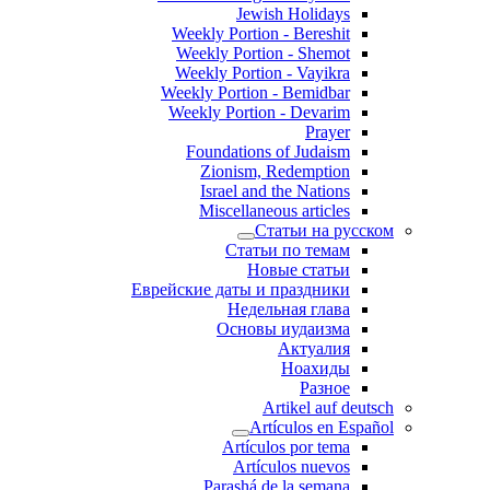
Jewish Holidays
Weekly Portion - Bereshit
Weekly Portion - Shemot
Weekly Portion - Vayikra
Weekly Portion - Bemidbar
Weekly Portion - Devarim
Prayer
Foundations of Judaism
Zionism, Redemption
Israel and the Nations
Miscellaneous articles
Статьи на русском
Статьи по темам
Новые статьи
Еврейские даты и праздники
Недельная глава
Основы иудаизма
Актуалия
Ноахиды
Разное
Artikel auf deutsch
Artículos en Español
Artículos por tema
Artículos nuevos
Parashá de la semana