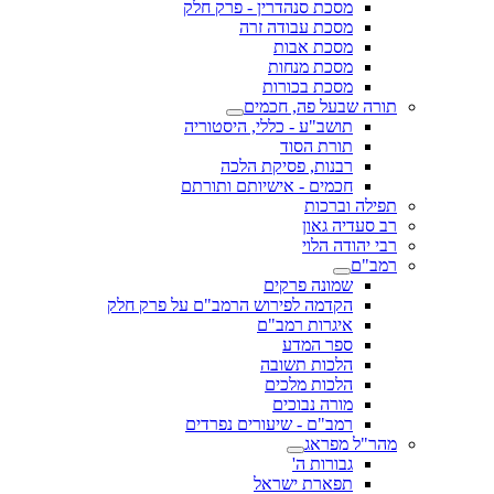
מסכת סנהדרין - פרק חלק
מסכת עבודה זרה
מסכת אבות
מסכת מנחות
מסכת בכורות
תורה שבעל פה, חכמים
תושב"ע - כללי, היסטוריה
תורת הסוד
רבנות, פסיקת הלכה
חכמים - אישיותם ותורתם
תפילה וברכות
רב סעדיה גאון
רבי יהודה הלוי
רמב"ם
שמונה פרקים
הקדמה לפירוש הרמב"ם על פרק חלק
איגרות רמב"ם
ספר המדע
הלכות תשובה
הלכות מלכים
מורה נבוכים
רמב"ם - שיעורים נפרדים
מהר"ל מפראג
גבורות ה'
תפארת ישראל