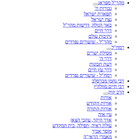
מהר"ל מפראג
גבורות ה'
תפארת ישראל
נצח ישראל
באר הגולה, דרשות מהר"ל
דרך חיים
נתיבות עולם
מהר"ל - שיעורים נפרדים
רמח"ל
מסילת ישרים
דרך ה'
דעת תבונות
דרך עץ חיים
רמח"ל - שיעורים נפרדים
רבי נחמן מברסלב
רבי חיים מוולוז'ין
הרב קוק
אורות
אורות הקודש
אורות התורה
עין איה
אדר היקר, עקבי הצאן
עולת ראיה, תפילה, בית המקדש
מוסר אביך
מאמרי הראי"ה