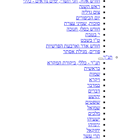
חודש אלול, חגי תשרי, ימים נוראים - כללי
ראש השנה
צום גדליה
יום הכיפורים
סוכות, שמיני עצרת
חודש כסלו, חנוכה
י' בטבת
ט"ו בשבט
חודש אדר וארבעת הפרשיות
פורים, מגילת אסתר
תנ"ך
תנ"ך - כללי, ביקורת המקרא
בראשית
שמות
ויקרא
במדבר
דברים
יהושע
שופטים
שמואל
מלכים
ישעיהו
ירמיהו
יחזקאל
תרי עשר