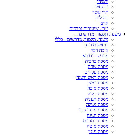
ירמיהו
יחזקאל
תרי עשר
תהילים
איוב
נ"ך - שיעורים נפרדים
משנה, תלמוד, מדרשים
משנה, תלמוד, מדרשים - כללי
בראשית רבה
איכה רבה
מדרש תנחומא
מסכת ברכות
מסכת שבת
מסכת פסחים
מסכת ראש השנה
מסכת יומא
מסכת סוכה
מסכת ביצה
מסכת תענית
מסכת מגילה
מסכת מועד קטן
מסכת חגיגה
מסכת כתובות
מסכת סוטה
מסכת גיטין