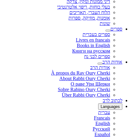
דיני ממונות ונזקין, צדקה
בעלי כוחות, ריפוי אלטרנטיבי
הלוח העברי, תאריכים
אומנות, מוזיקה, ספרות
שונות
ספרים
ספרים בעברית
Livres en français
Books in English
Книги на русском
ספרים לבני נח
אודות הרב
אודות הרב
À propos du Rav Oury Cherki
About Rabbi Oury Cherki
О раве Ури Шерки
Sobre Rabino Oury Cherki
Über Rabbi Oury Cherki
לכתוב לרב
Languages
עברית
Français
English
Русский
Español