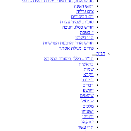
חודש אלול, חגי תשרי, ימים נוראים - כללי
ראש השנה
צום גדליה
יום הכיפורים
סוכות, שמיני עצרת
חודש כסלו, חנוכה
י' בטבת
ט"ו בשבט
חודש אדר וארבעת הפרשיות
פורים, מגילת אסתר
תנ"ך
תנ"ך - כללי, ביקורת המקרא
בראשית
שמות
ויקרא
במדבר
דברים
יהושע
שופטים
שמואל
מלכים
ישעיהו
ירמיהו
יחזקאל
תרי עשר