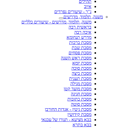
תהילים
איוב
נ"ך - שיעורים נפרדים
משנה, תלמוד, מדרשים
משנה, תלמוד, מדרשים - שיעורים כלליים
בראשית רבה
איכה רבה
מדרש תנחומא
מסכת ברכות
מסכת שבת
מסכת פסחים
מסכת ראש השנה
מסכת יומא
מסכת סוכה
מסכת ביצה
מסכת תענית
מסכת מגילה
מסכת מועד קטן
מסכת חגיגה
מסכת כתובות
מסכת סוטה
מסכת גיטין - אגדות החורבן
מסכת קידושין
בבא מציעא - תנורו של עכנאי
בבא בתרא