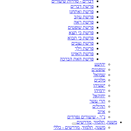
דברים - סדרות שיעורים
פרשת דברים
פרשת ואתחנן
פרשת עקב
פרשת ראה
פרשת שופטים
פרשת כי תצא
פרשת כי תבוא
פרשת נצבים
פרשת וילך
פרשת האזינו
פרשת וזאת הברכה
יהושע
שופטים
שמואל
מלכים
ישעיהו
ירמיהו
יחזקאל
תרי עשר
תהילים
איוב
נ"ך - שיעורים נפרדים
משנה, תלמוד, מדרשים
משנה, תלמוד, מדרשים - כללי