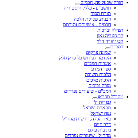
תורה שבעל פה, חכמים
תושב"ע - כללי, היסטוריה
תורת הסוד
רבנות, פסיקת הלכה
חכמים - אישיותם ותורתם
תפילה וברכות
רב סעדיה גאון
רבי יהודה הלוי
רמב"ם
שמונה פרקים
הקדמה לפירוש על פרק חלק
איגרות רמב"ם
ספר המדע
הלכות תשובה
הלכות מלכים
מורה נבוכים
רמב"ם - שיעורים נפרדים
מהר"ל מפראג
גבורות ה'
תפארת ישראל
נצח ישראל
באר הגולה, דרשות מהר"ל
דרך חיים
נתיבות עולם
מהר"ל - שיעורים נפרדים