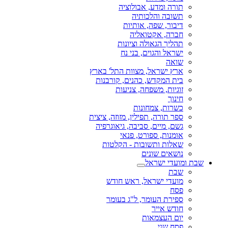
תורה ומדע, אבולוציה
תשובה והלכותיה
דיבור, שפה, אותיות
חברה, אקטואליה
תהליך הגאולה וציונות
ישראל והגוים, בני נח
שואה
ארץ ישראל, מצוות התל' בארץ
בית המקדש, כהנים, קורבנות
זוגיות, משפחה, צניעות
חינוך
כשרות, צמחונות
ספר תורה, תפילין, מזוזה, ציצית
גשם, מיים, סביבה, גיאוגרפיה
אומנות, ספורט, פנאי
שאלות ותשובות - הקלטות
נושאים שונים
שבת ומועדי ישראל
שבת
מועדי ישראל, ראש חודש
פסח
ספירת העומר, ל"ג בעומר
חודש אייר
יום העצמאות
פסח שני