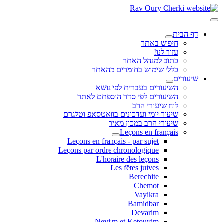
דף הבית
חיפוש באתר
עזור לנו!
כתוב למנהל האתר
כללי שימוש בחומרים מהאתר
שיעורים
השיעורים בעברית לפי נושא
השיעורים לפי סדר הוספתם לאתר
לוח שיעורי הרב
שיעור יומי ועדכונים בוואטסאפ וטלגרם
שיעורי הרב במכון מאיר
Leçons en français
Leçons en français - par sujet
Leçons par ordre chronologique
L'horaire des leçons
Les fêtes juives
Berechite
Chemot
Vayikra
Bamidbar
Devarim
Neviim et Ketouvim