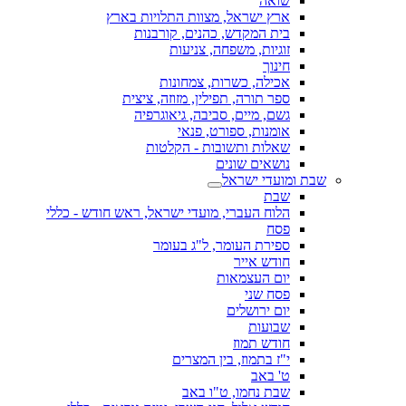
שואה
ארץ ישראל, מצוות התלויות בארץ
בית המקדש, כהנים, קורבנות
זוגיות, משפחה, צניעות
חינוך
אכילה, כשרות, צמחונות
ספר תורה, תפילין, מזוזה, ציצית
גשם, מיים, סביבה, גיאוגרפיה
אומנות, ספורט, פנאי
שאלות ותשובות - הקלטות
נושאים שונים
שבת ומועדי ישראל
שבת
הלוח העברי, מועדי ישראל, ראש חודש - כללי
פסח
ספירת העומר, ל"ג בעומר
חודש אייר
יום העצמאות
פסח שני
יום ירושלים
שבועות
חודש תמוז
י"ז בתמוז, בין המצרים
ט' באב
שבת נחמו, ט"ו באב