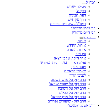
רמח"ל
מסילת ישרים
דרך ה'
דעת תבונות
דרך עץ חיים
רמח"ל - שיעורים נפרדים
רבי נחמן מברסלב
רבי חיים מוולוז'ין
הרב קוק
אורות
אורות הקודש
אורות התורה
עין איה
אדר היקר, עקבי הצאן
עולת ראיה, תפילה, בית המקדש
מוסר אביך
מאמרי הראי"ה
לנבוכי הדור
הרב קוק על פרשת שבוע
הרב קוק על מועדי ישראל
הרב קוק על תשובה
הרב קוק על הגאולה
הרב קוק על ארץ ישראל
הרב קוק - שיעורים נפרדים
הרב אשכנזי (מניטו)