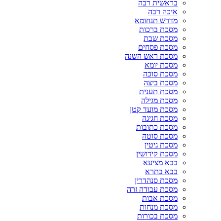
בראשית רבה
איכה רבה
מדרש תנחומא
מסכת ברכות
מסכת שבת
מסכת פסחים
מסכת ראש השנה
מסכת יומא
מסכת סוכה
מסכת ביצה
מסכת תענית
מסכת מגילה
מסכת מועד קטן
מסכת חגיגה
מסכת כתובות
מסכת סוטה
מסכת גיטין
מסכת קידושין
בבא מציעא
בבא בתרא
מסכת סנהדרין
מסכת עבודה זרה
מסכת אבות
מסכת מנחות
מסכת בכורות