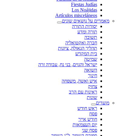
Fiestas Judías
Los Noájidas
Artículos misceláneos
מאמרים על נושאים שונים
יסודות התורה
תורה ומדע
תשובה
חברה ואקטואליה
תהליך הגאולה, ציונות
בית המקדש
שמיטה
ישראל והגוים, בני נח, עבודה זרה
השואה
חינוך
איש ואשה, משפחה
צחוק
ראינות עם הרב
שונות
מועדים
ראש חודש
פסח
חודש אייר
יום העצמאות
פסח שני
ספירת העומר, ל"ג בעומר