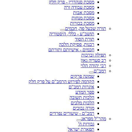
מסכת סנהדרין - פרק חלק
מסכת עבודה זרה
מסכת אבות
מסכת מנחות
מסכת בכורות
תורה שבעל פה, חכמים
תושב"ע - כללי, היסטוריה
תורת הסוד
רבנות, פסיקת הלכה
חכמים - אישיותם ותורתם
תפילה וברכות
רב סעדיה גאון
רבי יהודה הלוי
רמב"ם
שמונה פרקים
הקדמה לפירוש הרמב"ם על פרק חלק
איגרות רמב"ם
ספר המדע
הלכות תשובה
הלכות מלכים
מורה נבוכים
רמב"ם - שיעורים נפרדים
מהר"ל מפראג
גבורות ה'
תפארת ישראל