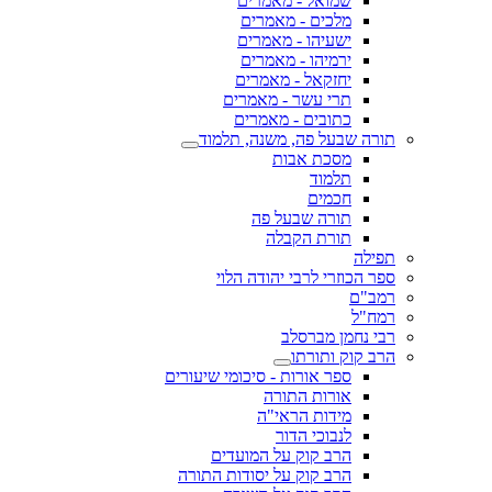
שמואל - מאמרים
מלכים - מאמרים
ישעיהו - מאמרים
ירמיהו - מאמרים
יחזקאל - מאמרים
תרי עשר - מאמרים
כתובים - מאמרים
תורה שבעל פה, משנה, תלמוד
מסכת אבות
תלמוד
חכמים
תורה שבעל פה
תורת הקבלה
תפילה
ספר הכוזרי לרבי יהודה הלוי
רמב"ם
רמח"ל
רבי נחמן מברסלב
הרב קוק ותורתו
ספר אורות - סיכומי שיעורים
אורות התורה
מידות הראי"ה
לנבוכי הדור
הרב קוק על המועדים
הרב קוק על יסודות התורה