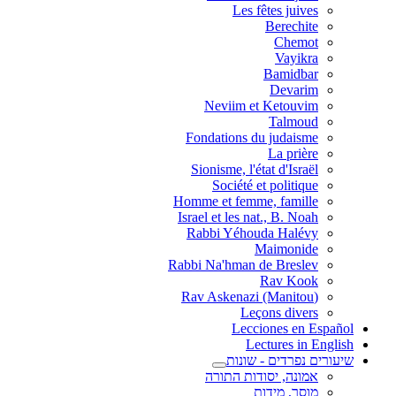
Les fêtes juives
Berechite
Chemot
Vayikra
Bamidbar
Devarim
Neviim et Ketouvim
Talmoud
Fondations du judaisme
La prière
Sionisme, l'état d'Israël
Société et politique
Homme et femme, famille
Israel et les nat., B. Noah
Rabbi Yéhouda Halévy
Maimonide
Rabbi Na'hman de Breslev
Rav Kook
(Rav Askenazi (Manitou
Leçons divers
Lecciones en Español
Lectures in English
שיעורים נפרדים - שונות
אמונה, יסודות התורה
מוסר, מידות