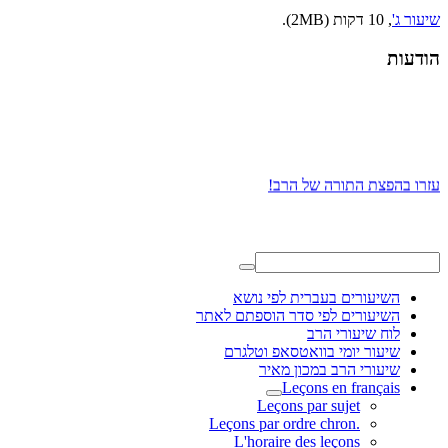
שיעור ג'
, 10 דקות (2MB).
הודעות
עזרו בהפצת התורה של הרב!
השיעורים בעברית לפי נושא
השיעורים לפי סדר הוספתם לאתר
לוח שיעורי הרב
שיעור יומי בוואטסאפ וטלגרם
שיעורי הרב במכון מאיר
Leçons en français
Leçons par sujet
.Leçons par ordre chron
L'horaire des leçons