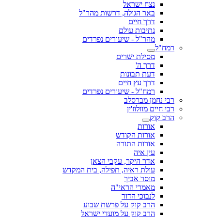
נצח ישראל
באר הגולה, דרשות מהר"ל
דרך חיים
נתיבות עולם
מהר"ל - שיעורים נפרדים
רמח"ל
מסילת ישרים
דרך ה'
דעת תבונות
דרך עץ חיים
רמח"ל - שיעורים נפרדים
רבי נחמן מברסלב
רבי חיים מוולוז'ין
הרב קוק
אורות
אורות הקודש
אורות התורה
עין איה
אדר היקר, עקבי הצאן
עולת ראיה, תפילה, בית המקדש
מוסר אביך
מאמרי הראי"ה
לנבוכי הדור
הרב קוק על פרשת שבוע
הרב קוק על מועדי ישראל