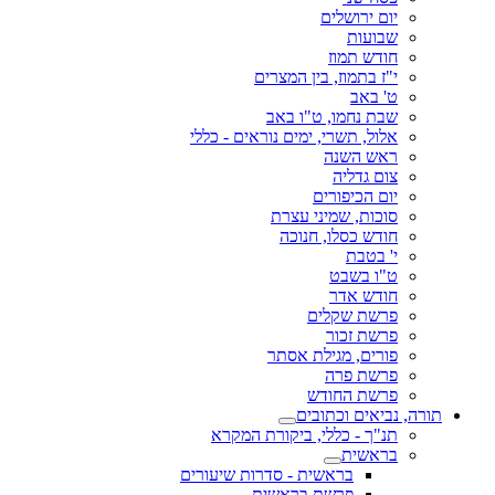
יום ירושלים
שבועות
חודש תמוז
י"ז בתמוז, בין המצרים
ט' באב
שבת נחמו, ט"ו באב
אלול, תשרי, ימים נוראים - כללי
ראש השנה
צום גדליה
יום הכיפורים
סוכות, שמיני עצרת
חודש כסלו, חנוכה
י' בטבת
ט"ו בשבט
חודש אדר
פרשת שקלים
פרשת זכור
פורים, מגילת אסתר
פרשת פרה
פרשת החודש
תורה, נביאים וכתובים
תנ"ך - כללי, ביקורת המקרא
בראשית
בראשית - סדרות שיעורים
פרשת בראשית