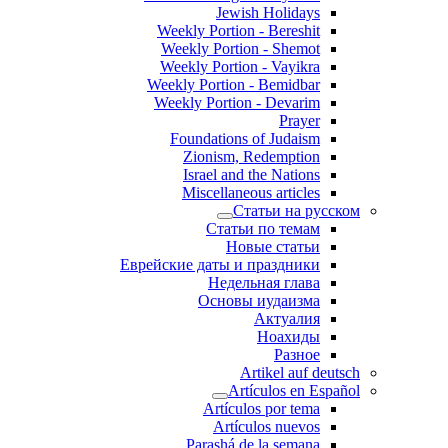
Jewish Holidays
Weekly Portion - Bereshit
Weekly Portion - Shemot
Weekly Portion - Vayikra
Weekly Portion - Bemidbar
Weekly Portion - Devarim
Prayer
Foundations of Judaism
Zionism, Redemption
Israel and the Nations
Miscellaneous articles
Статьи на русском
Статьи по темам
Новые статьи
Еврейские даты и праздники
Недельная глава
Основы иудаизма
Актуалия
Ноахиды
Разное
Artikel auf deutsch
Artículos en Español
Artículos por tema
Artículos nuevos
Parashá de la semana