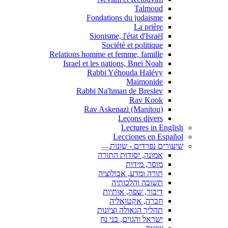
Talmoud
Fondations du judaisme
La prière
Sionisme, l'état d'Israël
Société et politique
Relations homme et femme, famille
Israel et les nations, Bnei Noah
Rabbi Yéhouda Halévy
Maimonide
Rabbi Na'hman de Breslev
Rav Kook
(Rav Askenazi (Manitou
Leçons divers
Lectures in English
Lecciones en Español
שיעורים נפרדים - שונות
אמונה, יסודות התורה
מוסר, מידות
תורה ומדע, אבולוציה
תשובה והלכותיה
דיבור, שפה, אותיות
חברה, אקטואליה
תהליך הגאולה וציונות
ישראל והגוים, בני נח