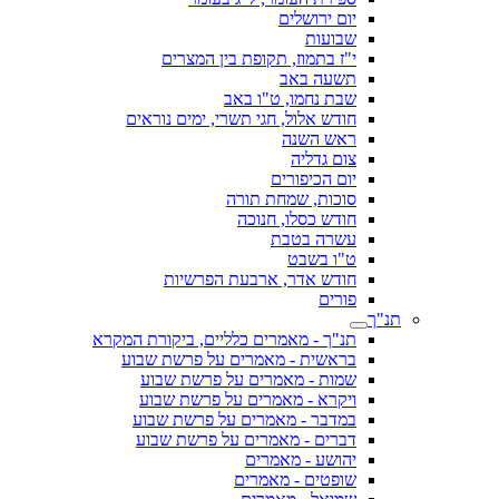
יום ירושלים
שבועות
י"ז בתמוז, תקופת בין המצרים
תשעה באב
שבת נחמו, ט"ו באב
חודש אלול, חגי תשרי, ימים נוראים
ראש השנה
צום גדליה
יום הכיפורים
סוכות, שמחת תורה
חודש כסלו, חנוכה
עשרה בטבת
ט"ו בשבט
חודש אדר, ארבעת הפרשיות
פורים
תנ"ך
תנ"ך - מאמרים כלליים, ביקורת המקרא
בראשית - מאמרים על פרשת שבוע
שמות - מאמרים על פרשת שבוע
ויקרא - מאמרים על פרשת שבוע
במדבר - מאמרים על פרשת שבוע
דברים - מאמרים על פרשת שבוע
יהושע - מאמרים
שופטים - מאמרים