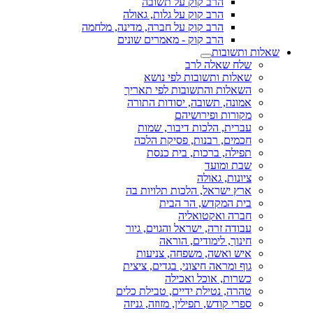
הרב קוק על תשובה
הרב קוק על גלות, גאולה
הרב קוק על חברה, מדינה, מלחמה
הרב קוק - מאמרים שונים
שאלות ותשובות
שלח שאלה לרב
שאלות ותשובות לפי נושא
השאלות והתשובות לפי תאריך
אמונה, תשובה, יסודות התורה
מקורות ופירושיהם
עברית, הלכות דיבור, שמות
חכמים, רבנות, פסיקת הלכה
תפילה, ברכות, בית כנסת
שבת ומועד
ציונות, גאולה
ארץ ישראל, הלכות תלויות בה
בית המקדש, הר הבית
חברה ואקטואליה
עבודה זרה, ישראל והגוים, גיור
חינוך, לימודים, הוראה
איש ואשה, משפחה, צניעות
גוף ומראה חיצוני, בגדים, ציצית
כשרות, אוכל ואכילה
טהרה, נטילת ידיים, טבילת כלים
ספרי קודש, תפילין, מזוזה, גניזה