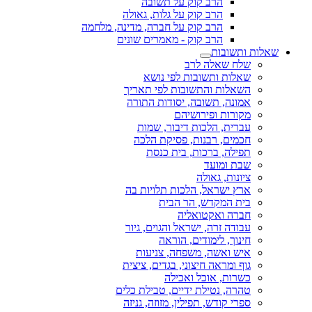
הרב קוק על תשובה
הרב קוק על גלות, גאולה
הרב קוק על חברה, מדינה, מלחמה
הרב קוק - מאמרים שונים
שאלות ותשובות
שלח שאלה לרב
שאלות ותשובות לפי נושא
השאלות והתשובות לפי תאריך
אמונה, תשובה, יסודות התורה
מקורות ופירושיהם
עברית, הלכות דיבור, שמות
חכמים, רבנות, פסיקת הלכה
תפילה, ברכות, בית כנסת
שבת ומועד
ציונות, גאולה
ארץ ישראל, הלכות תלויות בה
בית המקדש, הר הבית
חברה ואקטואליה
עבודה זרה, ישראל והגוים, גיור
חינוך, לימודים, הוראה
איש ואשה, משפחה, צניעות
גוף ומראה חיצוני, בגדים, ציצית
כשרות, אוכל ואכילה
טהרה, נטילת ידיים, טבילת כלים
ספרי קודש, תפילין, מזוזה, גניזה