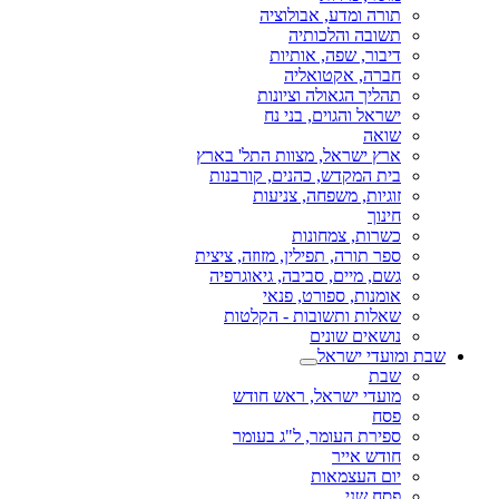
תורה ומדע, אבולוציה
תשובה והלכותיה
דיבור, שפה, אותיות
חברה, אקטואליה
תהליך הגאולה וציונות
ישראל והגוים, בני נח
שואה
ארץ ישראל, מצוות התל' בארץ
בית המקדש, כהנים, קורבנות
זוגיות, משפחה, צניעות
חינוך
כשרות, צמחונות
ספר תורה, תפילין, מזוזה, ציצית
גשם, מיים, סביבה, גיאוגרפיה
אומנות, ספורט, פנאי
שאלות ותשובות - הקלטות
נושאים שונים
שבת ומועדי ישראל
שבת
מועדי ישראל, ראש חודש
פסח
ספירת העומר, ל"ג בעומר
חודש אייר
יום העצמאות
פסח שני