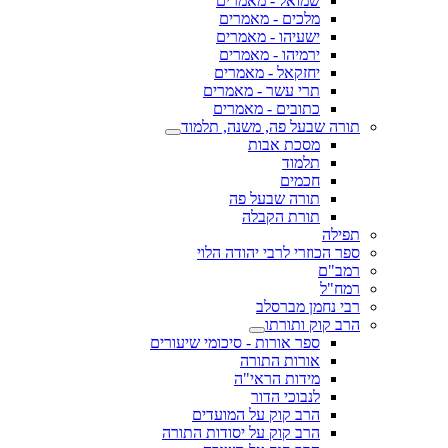
שמואל - מאמרים
מלכים - מאמרים
ישעיהו - מאמרים
ירמיהו - מאמרים
יחזקאל - מאמרים
תרי עשר - מאמרים
כתובים - מאמרים
תורה שבעל פה, משנה, תלמוד
מסכת אבות
תלמוד
חכמים
תורה שבעל פה
תורת הקבלה
תפילה
ספר הכוזרי לרבי יהודה הלוי
רמב"ם
רמח"ל
רבי נחמן מברסלב
הרב קוק ותורתו
ספר אורות - סיכומי שיעורים
אורות התורה
מידות הראי"ה
לנבוכי הדור
הרב קוק על המועדים
הרב קוק על יסודות התורה