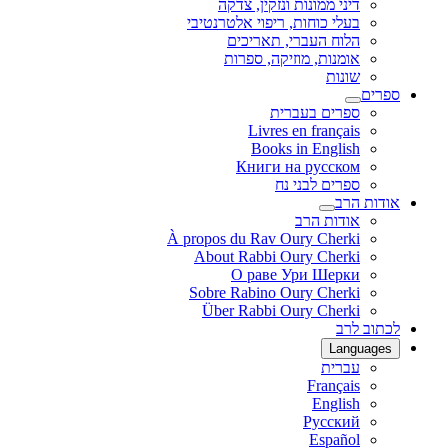
דיני ממונות ונזקין, צדקה
בעלי כוחות, ריפוי אלטרנטיבי
הלוח העברי, תאריכים
אומנות, מוזיקה, ספרות
שונות
ספרים
ספרים בעברית
Livres en français
Books in English
Книги на русском
ספרים לבני נח
אודות הרב
אודות הרב
À propos du Rav Oury Cherki
About Rabbi Oury Cherki
О раве Ури Шерки
Sobre Rabino Oury Cherki
Über Rabbi Oury Cherki
לכתוב לרב
Languages
עברית
Français
English
Русский
Español