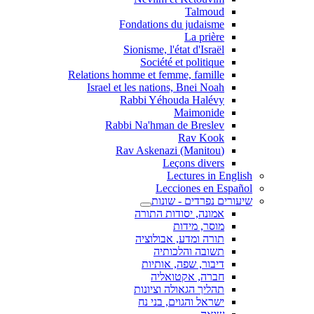
Talmoud
Fondations du judaisme
La prière
Sionisme, l'état d'Israël
Société et politique
Relations homme et femme, famille
Israel et les nations, Bnei Noah
Rabbi Yéhouda Halévy
Maimonide
Rabbi Na'hman de Breslev
Rav Kook
(Rav Askenazi (Manitou
Leçons divers
Lectures in English
Lecciones en Español
שיעורים נפרדים - שונות
אמונה, יסודות התורה
מוסר, מידות
תורה ומדע, אבולוציה
תשובה והלכותיה
דיבור, שפה, אותיות
חברה, אקטואליה
תהליך הגאולה וציונות
ישראל והגוים, בני נח