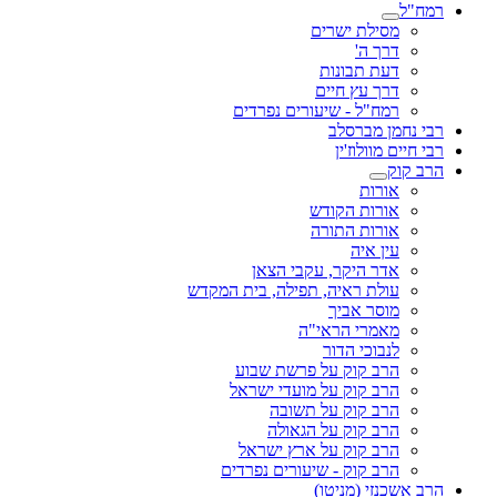
רמח"ל
מסילת ישרים
דרך ה'
דעת תבונות
דרך עץ חיים
רמח"ל - שיעורים נפרדים
רבי נחמן מברסלב
רבי חיים מוולוז'ין
הרב קוק
אורות
אורות הקודש
אורות התורה
עין איה
אדר היקר, עקבי הצאן
עולת ראיה, תפילה, בית המקדש
מוסר אביך
מאמרי הראי"ה
לנבוכי הדור
הרב קוק על פרשת שבוע
הרב קוק על מועדי ישראל
הרב קוק על תשובה
הרב קוק על הגאולה
הרב קוק על ארץ ישראל
הרב קוק - שיעורים נפרדים
הרב אשכנזי (מניטו)