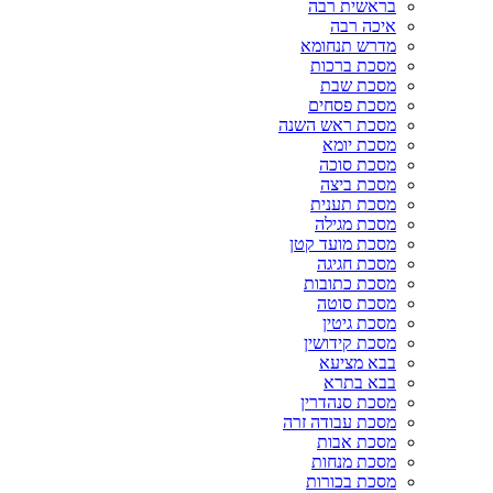
בראשית רבה
איכה רבה
מדרש תנחומא
מסכת ברכות
מסכת שבת
מסכת פסחים
מסכת ראש השנה
מסכת יומא
מסכת סוכה
מסכת ביצה
מסכת תענית
מסכת מגילה
מסכת מועד קטן
מסכת חגיגה
מסכת כתובות
מסכת סוטה
מסכת גיטין
מסכת קידושין
בבא מציעא
בבא בתרא
מסכת סנהדרין
מסכת עבודה זרה
מסכת אבות
מסכת מנחות
מסכת בכורות