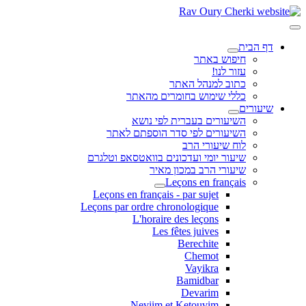
דף הבית
חיפוש באתר
עזור לנו!
כתוב למנהל האתר
כללי שימוש בחומרים מהאתר
שיעורים
השיעורים בעברית לפי נושא
השיעורים לפי סדר הוספתם לאתר
לוח שיעורי הרב
שיעור יומי ועדכונים בוואטסאפ וטלגרם
שיעורי הרב במכון מאיר
Leçons en français
Leçons en français - par sujet
Leçons par ordre chronologique
L'horaire des leçons
Les fêtes juives
Berechite
Chemot
Vayikra
Bamidbar
Devarim
Neviim et Ketouvim