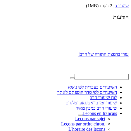
שיעור ג'
, 2 דקות (1MB).
הודעות
עזרו בהפצת התורה של הרב!
השיעורים בעברית לפי נושא
השיעורים לפי סדר הוספתם לאתר
לוח שיעורי הרב
שיעור יומי בוואטסאפ וטלגרם
שיעורי הרב במכון מאיר
Leçons en français
Leçons par sujet
.Leçons par ordre chron
L'horaire des leçons