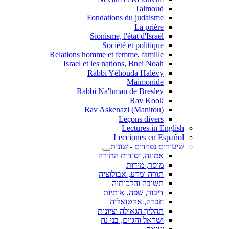
Talmoud
Fondations du judaisme
La prière
Sionisme, l'état d'Israël
Société et politique
Relations homme et femme, famille
Israel et les nations, Bnei Noah
Rabbi Yéhouda Halévy
Maimonide
Rabbi Na'hman de Breslev
Rav Kook
(Rav Askenazi (Manitou
Leçons divers
Lectures in English
Lecciones en Español
שיעורים נפרדים - שונות
אמונה, יסודות התורה
מוסר, מידות
תורה ומדע, אבולוציה
תשובה והלכותיה
דיבור, שפה, אותיות
חברה, אקטואליה
תהליך הגאולה וציונות
ישראל והגוים, בני נח