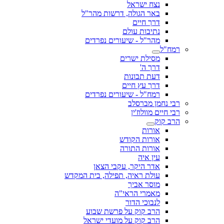
נצח ישראל
באר הגולה, דרשות מהר"ל
דרך חיים
נתיבות עולם
מהר"ל - שיעורים נפרדים
רמח"ל
מסילת ישרים
דרך ה'
דעת תבונות
דרך עץ חיים
רמח"ל - שיעורים נפרדים
רבי נחמן מברסלב
רבי חיים מוולוז'ין
הרב קוק
אורות
אורות הקודש
אורות התורה
עין איה
אדר היקר, עקבי הצאן
עולת ראיה, תפילה, בית המקדש
מוסר אביך
מאמרי הראי"ה
לנבוכי הדור
הרב קוק על פרשת שבוע
הרב קוק על מועדי ישראל