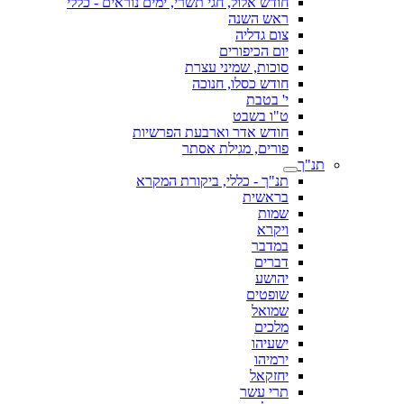
חודש אלול, חגי תשרי, ימים נוראים - כללי
ראש השנה
צום גדליה
יום הכיפורים
סוכות, שמיני עצרת
חודש כסלו, חנוכה
י' בטבת
ט"ו בשבט
חודש אדר וארבעת הפרשיות
פורים, מגילת אסתר
תנ"ך
תנ"ך - כללי, ביקורת המקרא
בראשית
שמות
ויקרא
במדבר
דברים
יהושע
שופטים
שמואל
מלכים
ישעיהו
ירמיהו
יחזקאל
תרי עשר