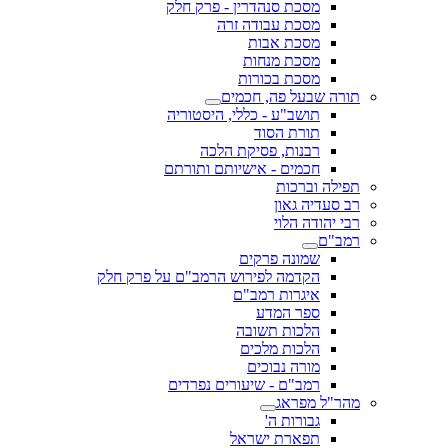
מסכת סנהדרין - פרק חלק
מסכת עבודה זרה
מסכת אבות
מסכת מנחות
מסכת בכורות
תורה שבעל פה, חכמים
תושב"ע - כללי, היסטוריה
תורת הסוד
רבנות, פסיקת הלכה
חכמים - אישיותם ותורתם
תפילה וברכות
רב סעדיה גאון
רבי יהודה הלוי
רמב"ם
שמונה פרקים
הקדמה לפירוש הרמב"ם על פרק חלק
איגרות רמב"ם
ספר המדע
הלכות תשובה
הלכות מלכים
מורה נבוכים
רמב"ם - שיעורים נפרדים
מהר"ל מפראג
גבורות ה'
תפארת ישראל