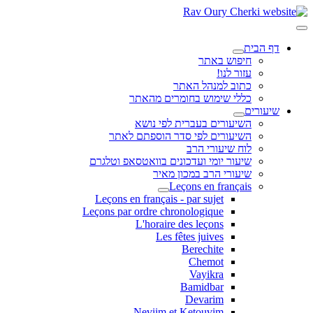
דף הבית
חיפוש באתר
עזור לנו!
כתוב למנהל האתר
כללי שימוש בחומרים מהאתר
שיעורים
השיעורים בעברית לפי נושא
השיעורים לפי סדר הוספתם לאתר
לוח שיעורי הרב
שיעור יומי ועדכונים בוואטסאפ וטלגרם
שיעורי הרב במכון מאיר
Leçons en français
Leçons en français - par sujet
Leçons par ordre chronologique
L'horaire des leçons
Les fêtes juives
Berechite
Chemot
Vayikra
Bamidbar
Devarim
Neviim et Ketouvim