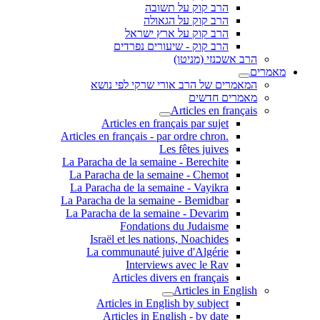
הרב קוק על תשובה
הרב קוק על הגאולה
הרב קוק על ארץ ישראל
הרב קוק - שיעורים נפרדים
הרב אשכנזי (מניטו)
מאמרים
המאמרים של הרב אורי שרקי לפי נושא
מאמרים חדשים
Articles en français
Articles en français par sujet
.Articles en français - par ordre chron
Les fêtes juives
La Paracha de la semaine - Berechite
La Paracha de la semaine - Chemot
La Paracha de la semaine - Vayikra
La Paracha de la semaine - Bemidbar
La Paracha de la semaine - Devarim
Fondations du Judaisme
Israël et les nations, Noachides
La communauté juive d'Algérie
Interviews avec le Rav
Articles divers en français
Articles in English
Articles in English by subject
Articles in English - by date