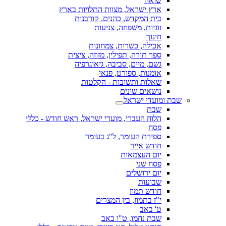
שואה
ארץ ישראל, מצוות התלויות בארץ
בית המקדש, כהנים, קורבנות
זוגיות, משפחה, צניעות
חינוך
אכילה, כשרות, צמחונות
ספר תורה, תפילין, מזוזה, ציצית
גשם, מיים, סביבה, גיאוגרפיה
אומנות, ספורט, פנאי
שאלות ותשובות - הקלטות
נושאים שונים
שבת ומועדי ישראל
שבת
הלוח העברי, מועדי ישראל, ראש חודש - כללי
פסח
ספירת העומר, ל"ג בעומר
חודש אייר
יום העצמאות
פסח שני
יום ירושלים
שבועות
חודש תמוז
י"ז בתמוז, בין המצרים
ט' באב
שבת נחמו, ט"ו באב