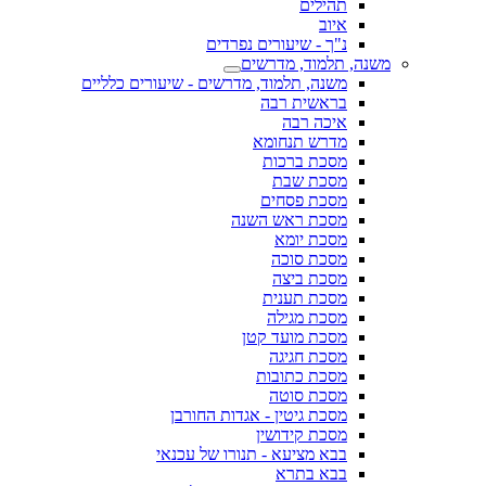
תהילים
איוב
נ"ך - שיעורים נפרדים
משנה, תלמוד, מדרשים
משנה, תלמוד, מדרשים - שיעורים כלליים
בראשית רבה
איכה רבה
מדרש תנחומא
מסכת ברכות
מסכת שבת
מסכת פסחים
מסכת ראש השנה
מסכת יומא
מסכת סוכה
מסכת ביצה
מסכת תענית
מסכת מגילה
מסכת מועד קטן
מסכת חגיגה
מסכת כתובות
מסכת סוטה
מסכת גיטין - אגדות החורבן
מסכת קידושין
בבא מציעא - תנורו של עכנאי
בבא בתרא