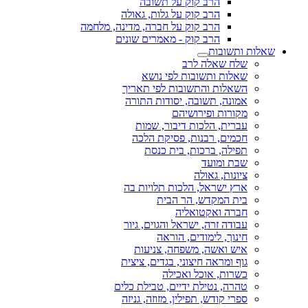
הרב קוק על תשובה
הרב קוק על גלות, גאולה
הרב קוק על חברה, מדינה, מלחמה
הרב קוק - מאמרים שונים
שאלות ותשובות
שלח שאלה לרב
שאלות ותשובות לפי נושא
השאלות והתשובות לפי תאריך
אמונה, תשובה, יסודות התורה
מקורות ופירושיהם
עברית, הלכות דיבור, שמות
חכמים, רבנות, פסיקת הלכה
תפילה, ברכות, בית כנסת
שבת ומועד
ציונות, גאולה
ארץ ישראל, הלכות תלויות בה
בית המקדש, הר הבית
חברה ואקטואליה
עבודה זרה, ישראל והגוים, גיור
חינוך, לימודים, הוראה
איש ואשה, משפחה, צניעות
גוף ומראה חיצוני, בגדים, ציצית
כשרות, אוכל ואכילה
טהרה, נטילת ידיים, טבילת כלים
ספרי קודש, תפילין, מזוזה, גניזה