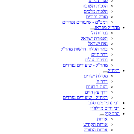
ספר המדע
הלכות תשובה
הלכות מלכים
מורה נבוכים
רמב"ם - שיעורים נפרדים
מהר"ל מפראג
גבורות ה'
תפארת ישראל
נצח ישראל
באר הגולה, דרשות מהר"ל
דרך חיים
נתיבות עולם
מהר"ל - שיעורים נפרדים
רמח"ל
מסילת ישרים
דרך ה'
דעת תבונות
דרך עץ חיים
רמח"ל - שיעורים נפרדים
רבי נחמן מברסלב
רבי חיים מוולוז'ין
הרב קוק
אורות
אורות הקודש
אורות התורה