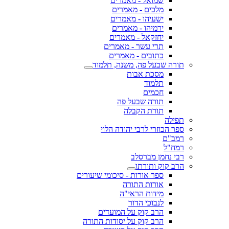
שמואל - מאמרים
מלכים - מאמרים
ישעיהו - מאמרים
ירמיהו - מאמרים
יחזקאל - מאמרים
תרי עשר - מאמרים
כתובים - מאמרים
תורה שבעל פה, משנה, תלמוד
מסכת אבות
תלמוד
חכמים
תורה שבעל פה
תורת הקבלה
תפילה
ספר הכוזרי לרבי יהודה הלוי
רמב"ם
רמח"ל
רבי נחמן מברסלב
הרב קוק ותורתו
ספר אורות - סיכומי שיעורים
אורות התורה
מידות הראי"ה
לנבוכי הדור
הרב קוק על המועדים
הרב קוק על יסודות התורה