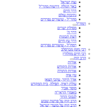
נצח ישראל
באר הגולה, דרשות מהר"ל
דרך חיים
נתיבות עולם
מהר"ל - שיעורים נפרדים
רמח"ל
מסילת ישרים
דרך ה'
דעת תבונות
דרך עץ חיים
רמח"ל - שיעורים נפרדים
רבי נחמן מברסלב
רבי חיים מוולוז'ין
הרב קוק
אורות
אורות הקודש
אורות התורה
עין איה
אדר היקר, עקבי הצאן
עולת ראיה, תפילה, בית המקדש
מוסר אביך
מאמרי הראי"ה
לנבוכי הדור
הרב קוק על פרשת שבוע
הרב קוק על מועדי ישראל