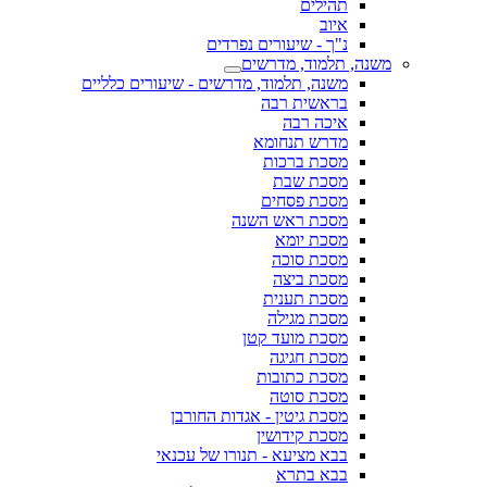
תהילים
איוב
נ"ך - שיעורים נפרדים
משנה, תלמוד, מדרשים
משנה, תלמוד, מדרשים - שיעורים כלליים
בראשית רבה
איכה רבה
מדרש תנחומא
מסכת ברכות
מסכת שבת
מסכת פסחים
מסכת ראש השנה
מסכת יומא
מסכת סוכה
מסכת ביצה
מסכת תענית
מסכת מגילה
מסכת מועד קטן
מסכת חגיגה
מסכת כתובות
מסכת סוטה
מסכת גיטין - אגדות החורבן
מסכת קידושין
בבא מציעא - תנורו של עכנאי
בבא בתרא