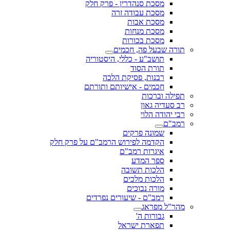
מסכת סנהדרין - פרק חלק
מסכת עבודה זרה
מסכת אבות
מסכת מנחות
מסכת בכורות
תורה שבעל פה, חכמים
תושב"ע - כללי, היסטוריה
תורת הסוד
רבנות, פסיקת הלכה
חכמים - אישיותם ותורתם
תפילה וברכות
רב סעדיה גאון
רבי יהודה הלוי
רמב"ם
שמונה פרקים
הקדמה לפירוש הרמב"ם על פרק חלק
איגרות רמב"ם
ספר המדע
הלכות תשובה
הלכות מלכים
מורה נבוכים
רמב"ם - שיעורים נפרדים
מהר"ל מפראג
גבורות ה'
תפארת ישראל