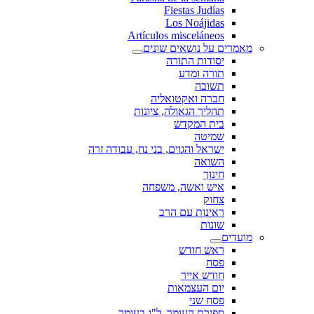
Fiestas Judías
Los Noájidas
Artículos misceláneos
מאמרים על נושאים שונים
יסודות התורה
תורה ומדע
תשובה
חברה ואקטואליה
תהליך הגאולה, ציונות
בית המקדש
שמיטה
ישראל והגוים, בני נח, עבודה זרה
השואה
חינוך
איש ואשה, משפחה
צחוק
ראינות עם הרב
שונות
מועדים
ראש חודש
פסח
חודש אייר
יום העצמאות
פסח שני
ספירת העומר, ל"ג בעומר