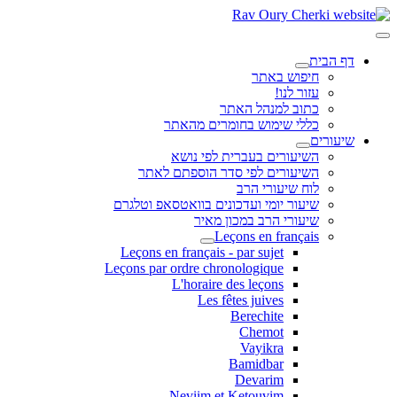
דף הבית
חיפוש באתר
עזור לנו!
כתוב למנהל האתר
כללי שימוש בחומרים מהאתר
שיעורים
השיעורים בעברית לפי נושא
השיעורים לפי סדר הוספתם לאתר
לוח שיעורי הרב
שיעור יומי ועדכונים בוואטסאפ וטלגרם
שיעורי הרב במכון מאיר
Leçons en français
Leçons en français - par sujet
Leçons par ordre chronologique
L'horaire des leçons
Les fêtes juives
Berechite
Chemot
Vayikra
Bamidbar
Devarim
Neviim et Ketouvim