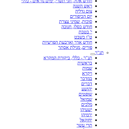
חודש אלול, חגי תשרי, ימים נוראים - כללי
ראש השנה
צום גדליה
יום הכיפורים
סוכות, שמיני עצרת
חודש כסלו, חנוכה
י' בטבת
ט"ו בשבט
חודש אדר וארבעת הפרשיות
פורים, מגילת אסתר
תנ"ך
תנ"ך - כללי, ביקורת המקרא
בראשית
שמות
ויקרא
במדבר
דברים
יהושע
שופטים
שמואל
מלכים
ישעיהו
ירמיהו
יחזקאל
תרי עשר