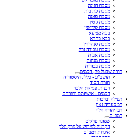
מסכת חגיגה
מסכת כתובות
מסכת סוטה
מסכת גיטין
מסכת קידושין
בבא מציעא
בבא בתרא
מסכת סנהדרין
מסכת עבודה זרה
מסכת אבות
מסכת מנחות
מסכת בכורות
תורה שבעל פה, חכמים
תושב"ע - כללי, היסטוריה
תורת הסוד
רבנות, פסיקת הלכה
חכמים - אישיותם ותורתם
תפילה וברכות
רב סעדיה גאון
רבי יהודה הלוי
רמב"ם
שמונה פרקים
הקדמה לפירוש על פרק חלק
איגרות רמב"ם