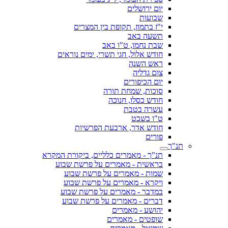
יום ירושלים
שבועות
י"ז בתמוז, תקופת בין המצרים
תשעה באב
שבת נחמו, ט"ו באב
חודש אלול, חגי תשרי, ימים נוראים
ראש השנה
צום גדליה
יום הכיפורים
סוכות, שמחת תורה
חודש כסלו, חנוכה
עשרה בטבת
ט"ו בשבט
חודש אדר, ארבעת הפרשיות
פורים
תנ"ך
תנ"ך - מאמרים כלליים, ביקורת המקרא
בראשית - מאמרים על פרשת שבוע
שמות - מאמרים על פרשת שבוע
ויקרא - מאמרים על פרשת שבוע
במדבר - מאמרים על פרשת שבוע
דברים - מאמרים על פרשת שבוע
יהושע - מאמרים
שופטים - מאמרים