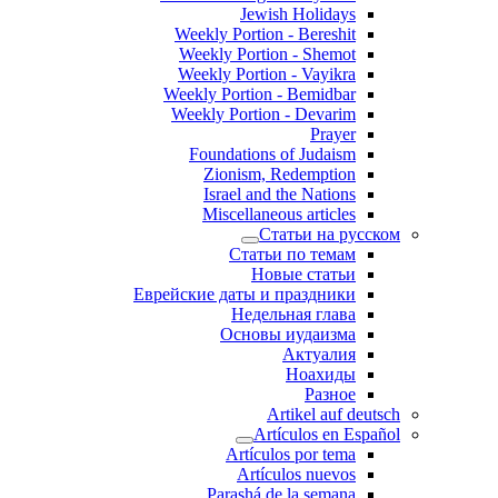
Jewish Holidays
Weekly Portion - Bereshit
Weekly Portion - Shemot
Weekly Portion - Vayikra
Weekly Portion - Bemidbar
Weekly Portion - Devarim
Prayer
Foundations of Judaism
Zionism, Redemption
Israel and the Nations
Miscellaneous articles
Статьи на русском
Статьи по темам
Новые статьи
Еврейские даты и праздники
Недельная глава
Основы иудаизма
Актуалия
Ноахиды
Разное
Artikel auf deutsch
Artículos en Español
Artículos por tema
Artículos nuevos
Parashá de la semana