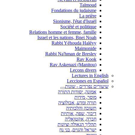
Talmoud
Fondations du judaisme
La prière
Sionisme, l'état d'Israël
Société et politique
Relations homme et femme, famille
Israel et les nations, Bnei Noah
Rabbi Yéhouda Halévy
Maimonide
Rabbi Na'hman de Breslev
Rav Kook
(Rav Askenazi (Manitou
Leçons divers
Lectures in English
Lecciones en Español
שיעורים נפרדים - שונות
אמונה, יסודות התורה
מוסר, מידות
תורה ומדע, אבולוציה
תשובה והלכותיה
דיבור, שפה, אותיות
חברה, אקטואליה
תהליך הגאולה וציונות
ישראל והגוים, בני נח