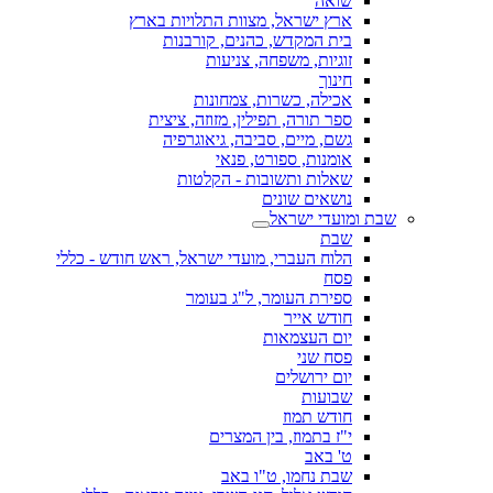
שואה
ארץ ישראל, מצוות התלויות בארץ
בית המקדש, כהנים, קורבנות
זוגיות, משפחה, צניעות
חינוך
אכילה, כשרות, צמחונות
ספר תורה, תפילין, מזוזה, ציצית
גשם, מיים, סביבה, גיאוגרפיה
אומנות, ספורט, פנאי
שאלות ותשובות - הקלטות
נושאים שונים
שבת ומועדי ישראל
שבת
הלוח העברי, מועדי ישראל, ראש חודש - כללי
פסח
ספירת העומר, ל"ג בעומר
חודש אייר
יום העצמאות
פסח שני
יום ירושלים
שבועות
חודש תמוז
י"ז בתמוז, בין המצרים
ט' באב
שבת נחמו, ט"ו באב