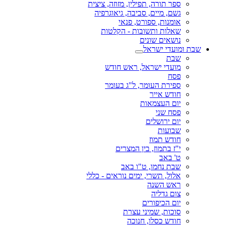
ספר תורה, תפילין, מזוזה, ציצית
גשם, מיים, סביבה, גיאוגרפיה
אומנות, ספורט, פנאי
שאלות ותשובות - הקלטות
נושאים שונים
שבת ומועדי ישראל
שבת
מועדי ישראל, ראש חודש
פסח
ספירת העומר, ל"ג בעומר
חודש אייר
יום העצמאות
פסח שני
יום ירושלים
שבועות
חודש תמוז
י"ז בתמוז, בין המצרים
ט' באב
שבת נחמו, ט"ו באב
אלול, תשרי, ימים נוראים - כללי
ראש השנה
צום גדליה
יום הכיפורים
סוכות, שמיני עצרת
חודש כסלו, חנוכה