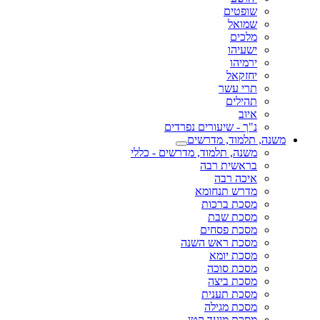
שופטים
שמואל
מלכים
ישעיהו
ירמיהו
יחזקאל
תרי עשר
תהילים
איוב
נ"ך - שיעורים נפרדים
משנה, תלמוד, מדרשים
משנה, תלמוד, מדרשים - כללי
בראשית רבה
איכה רבה
מדרש תנחומא
מסכת ברכות
מסכת שבת
מסכת פסחים
מסכת ראש השנה
מסכת יומא
מסכת סוכה
מסכת ביצה
מסכת תענית
מסכת מגילה
מסכת מועד קטן