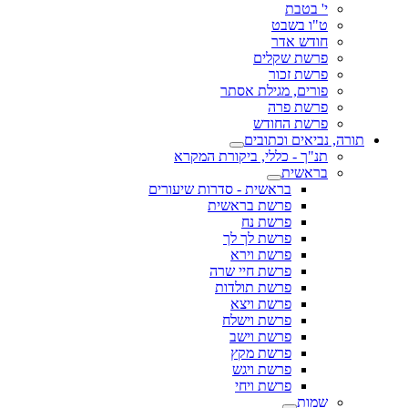
י' בטבת
ט"ו בשבט
חודש אדר
פרשת שקלים
פרשת זכור
פורים, מגילת אסתר
פרשת פרה
פרשת החודש
תורה, נביאים וכתובים
תנ"ך - כללי, ביקורת המקרא
בראשית
בראשית - סדרות שיעורים
פרשת בראשית
פרשת נח
פרשת לך לך
פרשת וירא
פרשת חיי שרה
פרשת תולדות
פרשת ויצא
פרשת וישלח
פרשת וישב
פרשת מקץ
פרשת ויגש
פרשת ויחי
שמות