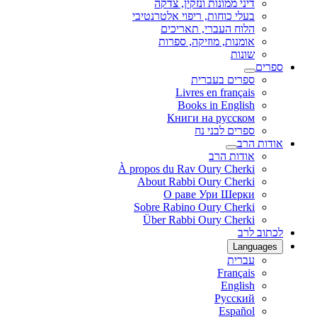
דיני ממונות ונזקין, צדקה
בעלי כוחות, ריפוי אלטרנטיבי
הלוח העברי, תאריכים
אומנות, מוזיקה, ספרות
שונות
ספרים
ספרים בעברית
Livres en français
Books in English
Книги на русском
ספרים לבני נח
אודות הרב
אודות הרב
À propos du Rav Oury Cherki
About Rabbi Oury Cherki
О раве Ури Шерки
Sobre Rabino Oury Cherki
Über Rabbi Oury Cherki
לכתוב לרב
Languages
עברית
Français
English
Русский
Español