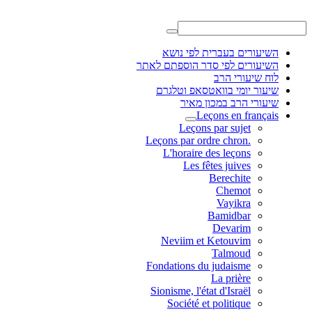
השיעורים בעברית לפי נושא
השיעורים לפי סדר הוספתם לאתר
לוח שיעורי הרב
שיעור יומי בוואטסאפ וטלגרם
שיעורי הרב במכון מאיר
Leçons en français
Leçons par sujet
.Leçons par ordre chron
L'horaire des leçons
Les fêtes juives
Berechite
Chemot
Vayikra
Bamidbar
Devarim
Neviim et Ketouvim
Talmoud
Fondations du judaisme
La prière
Sionisme, l'état d'Israël
Société et politique