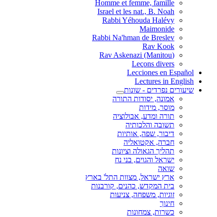
Homme et femme, famille
Israel et les nat., B. Noah
Rabbi Yéhouda Halévy
Maimonide
Rabbi Na'hman de Breslev
Rav Kook
(Rav Askenazi (Manitou
Leçons divers
Lecciones en Español
Lectures in English
שיעורים נפרדים - שונות
אמונה, יסודות התורה
מוסר, מידות
תורה ומדע, אבולוציה
תשובה והלכותיה
דיבור, שפה, אותיות
חברה, אקטואליה
תהליך הגאולה וציונות
ישראל והגוים, בני נח
שואה
ארץ ישראל, מצוות התל' בארץ
בית המקדש, כהנים, קורבנות
זוגיות, משפחה, צניעות
חינוך
כשרות, צמחונות