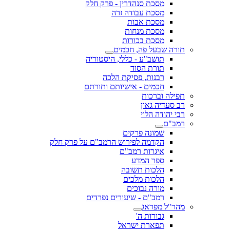
מסכת סנהדרין - פרק חלק
מסכת עבודה זרה
מסכת אבות
מסכת מנחות
מסכת בכורות
תורה שבעל פה, חכמים
תושב"ע - כללי, היסטוריה
תורת הסוד
רבנות, פסיקת הלכה
חכמים - אישיותם ותורתם
תפילה וברכות
רב סעדיה גאון
רבי יהודה הלוי
רמב"ם
שמונה פרקים
הקדמה לפירוש הרמב"ם על פרק חלק
איגרות רמב"ם
ספר המדע
הלכות תשובה
הלכות מלכים
מורה נבוכים
רמב"ם - שיעורים נפרדים
מהר"ל מפראג
גבורות ה'
תפארת ישראל