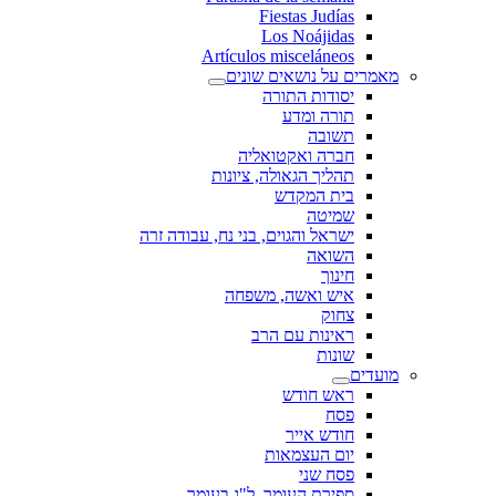
Fiestas Judías
Los Noájidas
Artículos misceláneos
מאמרים על נושאים שונים
יסודות התורה
תורה ומדע
תשובה
חברה ואקטואליה
תהליך הגאולה, ציונות
בית המקדש
שמיטה
ישראל והגוים, בני נח, עבודה זרה
השואה
חינוך
איש ואשה, משפחה
צחוק
ראינות עם הרב
שונות
מועדים
ראש חודש
פסח
חודש אייר
יום העצמאות
פסח שני
ספירת העומר, ל"ג בעומר