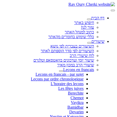
דף הבית
חיפוש באתר
עזור לנו!
כתוב למנהל האתר
כללי שימוש בחומרים מהאתר
שיעורים
השיעורים בעברית לפי נושא
השיעורים לפי סדר הוספתם לאתר
לוח שיעורי הרב
שיעור יומי ועדכונים בוואטסאפ וטלגרם
שיעורי הרב במכון מאיר
Leçons en français
Leçons en français - par sujet
Leçons par ordre chronologique
L'horaire des leçons
Les fêtes juives
Berechite
Chemot
Vayikra
Bamidbar
Devarim
Neviim et Ketouvim