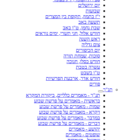
יום ירושלים
שבועות
י"ז בתמוז, תקופת בין המצרים
תשעה באב
שבת נחמו, ט"ו באב
חודש אלול, חגי תשרי, ימים נוראים
ראש השנה
צום גדליה
יום הכיפורים
סוכות, שמחת תורה
חודש כסלו, חנוכה
עשרה בטבת
ט"ו בשבט
חודש אדר, ארבעת הפרשיות
פורים
תנ"ך
תנ"ך - מאמרים כלליים, ביקורת המקרא
בראשית - מאמרים על פרשת שבוע
שמות - מאמרים על פרשת שבוע
ויקרא - מאמרים על פרשת שבוע
במדבר - מאמרים על פרשת שבוע
דברים - מאמרים על פרשת שבוע
יהושע - מאמרים
שופטים - מאמרים