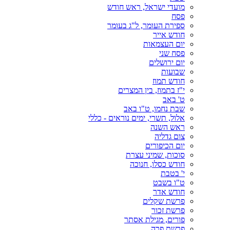
מועדי ישראל, ראש חודש
פסח
ספירת העומר, ל"ג בעומר
חודש אייר
יום העצמאות
פסח שני
יום ירושלים
שבועות
חודש תמוז
י"ז בתמוז, בין המצרים
ט' באב
שבת נחמו, ט"ו באב
אלול, תשרי, ימים נוראים - כללי
ראש השנה
צום גדליה
יום הכיפורים
סוכות, שמיני עצרת
חודש כסלו, חנוכה
י' בטבת
ט"ו בשבט
חודש אדר
פרשת שקלים
פרשת זכור
פורים, מגילת אסתר
פרשת פרה