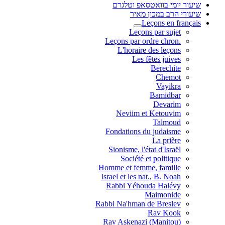
שיעור יומי בוואטסאפ וטלגרם
שיעורי הרב במכון מאיר
Leçons en français
Leçons par sujet
.Leçons par ordre chron
L'horaire des leçons
Les fêtes juives
Berechite
Chemot
Vayikra
Bamidbar
Devarim
Neviim et Ketouvim
Talmoud
Fondations du judaisme
La prière
Sionisme, l'état d'Israël
Société et politique
Homme et femme, famille
Israel et les nat., B. Noah
Rabbi Yéhouda Halévy
Maimonide
Rabbi Na'hman de Breslev
Rav Kook
(Rav Askenazi (Manitou