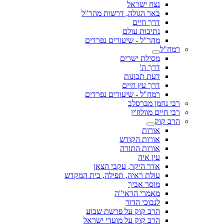
נצח ישראל
באר הגולה, דרשות מהר"ל
דרך חיים
נתיבות עולם
מהר"ל - שיעורים נפרדים
רמח"ל
מסילת ישרים
דרך ה'
דעת תבונות
דרך עץ חיים
רמח"ל - שיעורים נפרדים
רבי נחמן מברסלב
רבי חיים מוולוז'ין
הרב קוק
אורות
אורות הקודש
אורות התורה
עין איה
אדר היקר, עקבי הצאן
עולת ראיה, תפילה, בית המקדש
מוסר אביך
מאמרי הראי"ה
לנבוכי הדור
הרב קוק על פרשת שבוע
הרב קוק על מועדי ישראל