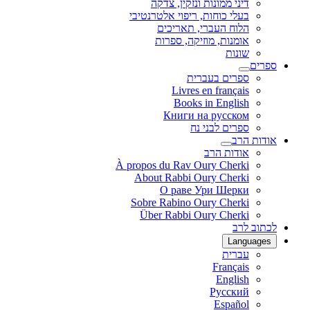
דיני ממונות ונזקין, צדקה
בעלי כוחות, ריפוי אלטרנטיבי
הלוח העברי, תאריכים
אומנות, מוזיקה, ספרות
שונות
ספרים
ספרים בעברית
Livres en français
Books in English
Книги на русском
ספרים לבני נח
אודות הרב
אודות הרב
À propos du Rav Oury Cherki
About Rabbi Oury Cherki
О раве Ури Шерки
Sobre Rabino Oury Cherki
Über Rabbi Oury Cherki
לכתוב לרב
Languages
עברית
Français
English
Русский
Español