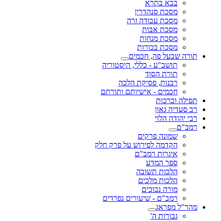
בבא בתרא
מסכת סנהדרין
מסכת עבודה זרה
מסכת אבות
מסכת מנחות
מסכת בכורות
תורה שבעל פה, חכמים
תושב"ע - כללי, היסטוריה
תורת הסוד
רבנות, פסיקת הלכה
חכמים - אישיותם ותורתם
תפילה וברכות
רב סעדיה גאון
רבי יהודה הלוי
רמב"ם
שמונה פרקים
הקדמה לפירוש על פרק חלק
איגרות רמב"ם
ספר המדע
הלכות תשובה
הלכות מלכים
מורה נבוכים
רמב"ם - שיעורים נפרדים
מהר"ל מפראג
גבורות ה'