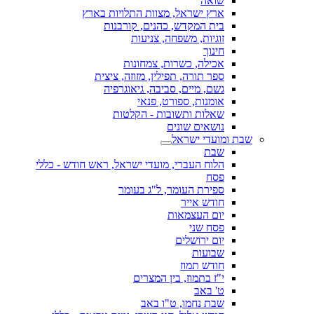
שואה
ארץ ישראל, מצוות התלויות בארץ
בית המקדש, כהנים, קורבנות
זוגיות, משפחה, צניעות
חינוך
אכילה, כשרות, צמחונות
ספר תורה, תפילין, מזוזה, ציצית
גשם, מיים, סביבה, גיאוגרפיה
אומנות, ספורט, פנאי
שאלות ותשובות - הקלטות
נושאים שונים
שבת ומועדי ישראל
שבת
הלוח העברי, מועדי ישראל, ראש חודש - כללי
פסח
ספירת העומר, ל"ג בעומר
חודש אייר
יום העצמאות
פסח שני
יום ירושלים
שבועות
חודש תמוז
י"ז בתמוז, בין המצרים
ט' באב
שבת נחמו, ט"ו באב