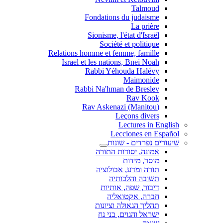
Talmoud
Fondations du judaisme
La prière
Sionisme, l'état d'Israël
Société et politique
Relations homme et femme, famille
Israel et les nations, Bnei Noah
Rabbi Yéhouda Halévy
Maimonide
Rabbi Na'hman de Breslev
Rav Kook
(Rav Askenazi (Manitou
Leçons divers
Lectures in English
Lecciones en Español
שיעורים נפרדים - שונות
אמונה, יסודות התורה
מוסר, מידות
תורה ומדע, אבולוציה
תשובה והלכותיה
דיבור, שפה, אותיות
חברה, אקטואליה
תהליך הגאולה וציונות
ישראל והגוים, בני נח