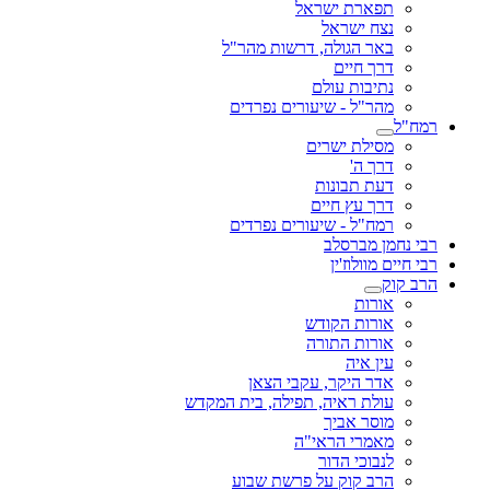
תפארת ישראל
נצח ישראל
באר הגולה, דרשות מהר"ל
דרך חיים
נתיבות עולם
מהר"ל - שיעורים נפרדים
רמח"ל
מסילת ישרים
דרך ה'
דעת תבונות
דרך עץ חיים
רמח"ל - שיעורים נפרדים
רבי נחמן מברסלב
רבי חיים מוולוז'ין
הרב קוק
אורות
אורות הקודש
אורות התורה
עין איה
אדר היקר, עקבי הצאן
עולת ראיה, תפילה, בית המקדש
מוסר אביך
מאמרי הראי"ה
לנבוכי הדור
הרב קוק על פרשת שבוע