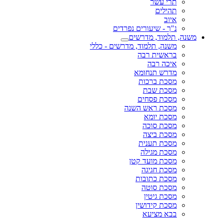
תרי עשר
תהילים
איוב
נ"ך - שיעורים נפרדים
משנה, תלמוד, מדרשים
משנה, תלמוד, מדרשים - כללי
בראשית רבה
איכה רבה
מדרש תנחומא
מסכת ברכות
מסכת שבת
מסכת פסחים
מסכת ראש השנה
מסכת יומא
מסכת סוכה
מסכת ביצה
מסכת תענית
מסכת מגילה
מסכת מועד קטן
מסכת חגיגה
מסכת כתובות
מסכת סוטה
מסכת גיטין
מסכת קידושין
בבא מציעא