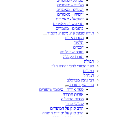
שמואל - מאמרים
מלכים - מאמרים
ישעיהו - מאמרים
ירמיהו - מאמרים
יחזקאל - מאמרים
תרי עשר - מאמרים
כתובים - מאמרים
תורה שבעל פה, משנה, תלמוד
מסכת אבות
תלמוד
חכמים
תורה שבעל פה
תורת הקבלה
תפילה
ספר הכוזרי לרבי יהודה הלוי
רמב"ם
רמח"ל
רבי נחמן מברסלב
הרב קוק ותורתו
ספר אורות - סיכומי שיעורים
אורות התורה
מידות הראי"ה
לנבוכי הדור
הרב קוק על המועדים
הרב קוק על יסודות התורה