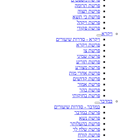
פרשת תרומה
פרשת תצוה
פרשת כי תשא
פרשת ויקהל
פרשת פקודי
ויקרא
ויקרא - סדרות שיעורים
פרשת ויקרא
פרשת צו
פרשת שמיני
פרשת תזריע
פרשת מצורע
פרשת אחרי מות
פרשת קדושים
פרשת אמור
פרשת בהר
פרשת בחוקותי
במדבר
במדבר - סדרות שיעורים
פרשת במדבר
פרשת נשא
פרשת בהעלותך
פרשת שלח לך
פרשת קורח