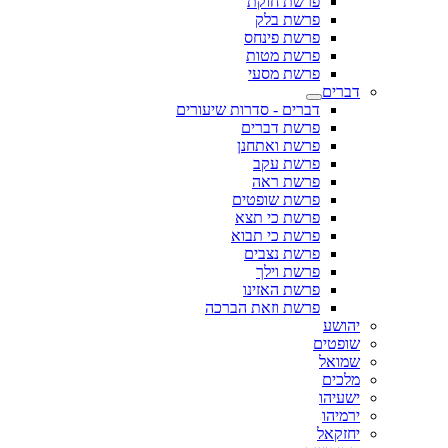
פרשת חוקת
פרשת בלק
פרשת פינחס
פרשת מטות
פרשת מסעי
דברים
דברים - סדרות שיעורים
פרשת דברים
פרשת ואתחנן
פרשת עקב
פרשת ראה
פרשת שופטים
פרשת כי תצא
פרשת כי תבוא
פרשת נצבים
פרשת וילך
פרשת האזינו
פרשת וזאת הברכה
יהושע
שופטים
שמואל
מלכים
ישעיהו
ירמיהו
יחזקאל