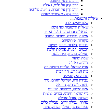
הרב קוק על תשובה
הרב קוק על גלות, גאולה
הרב קוק על חברה, מדינה, מלחמה
הרב קוק - מאמרים שונים
שאלות ותשובות
שלח שאלה לרב
שאלות ותשובות לפי נושא
השאלות והתשובות לפי תאריך
אמונה, תשובה, יסודות התורה
מקורות ופירושיהם
עברית, הלכות דיבור, שמות
חכמים, רבנות, פסיקת הלכה
תפילה, ברכות, בית כנסת
שבת ומועד
ציונות, גאולה
ארץ ישראל, הלכות תלויות בה
בית המקדש, הר הבית
חברה ואקטואליה
עבודה זרה, ישראל והגוים, גיור
חינוך, לימודים, הוראה
איש ואשה, משפחה, צניעות
גוף ומראה חיצוני, בגדים, ציצית
כשרות, אוכל ואכילה
טהרה, נטילת ידיים, טבילת כלים
ספרי קודש, תפילין, מזוזה, גניזה