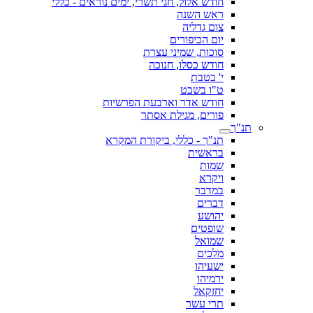
חודש אלול, חגי תשרי, ימים נוראים - כללי
ראש השנה
צום גדליה
יום הכיפורים
סוכות, שמיני עצרת
חודש כסלו, חנוכה
י' בטבת
ט"ו בשבט
חודש אדר וארבעת הפרשיות
פורים, מגילת אסתר
תנ"ך
תנ"ך - כללי, ביקורת המקרא
בראשית
שמות
ויקרא
במדבר
דברים
יהושע
שופטים
שמואל
מלכים
ישעיהו
ירמיהו
יחזקאל
תרי עשר