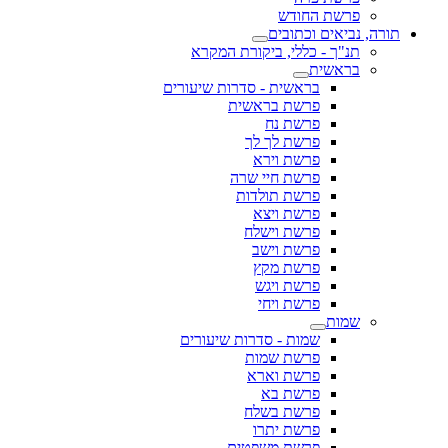
פרשת החודש
תורה, נביאים וכתובים
תנ"ך - כללי, ביקורת המקרא
בראשית
בראשית - סדרות שיעורים
פרשת בראשית
פרשת נח
פרשת לך לך
פרשת וירא
פרשת חיי שרה
פרשת תולדות
פרשת ויצא
פרשת וישלח
פרשת וישב
פרשת מקץ
פרשת ויגש
פרשת ויחי
שמות
שמות - סדרות שיעורים
פרשת שמות
פרשת וארא
פרשת בא
פרשת בשלח
פרשת יתרו
פרשת משפטים