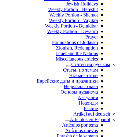
Jewish Holidays
Weekly Portion - Bereshit
Weekly Portion - Shemot
Weekly Portion - Vayikra
Weekly Portion - Bemidbar
Weekly Portion - Devarim
Prayer
Foundations of Judaism
Zionism, Redemption
Israel and the Nations
Miscellaneous articles
Статьи на русском
Статьи по темам
Новые статьи
Еврейские даты и праздники
Недельная глава
Основы иудаизма
Актуалия
Ноахиды
Разное
Artikel auf deutsch
Artículos en Español
Artículos por tema
Artículos nuevos
Parashá de la semana