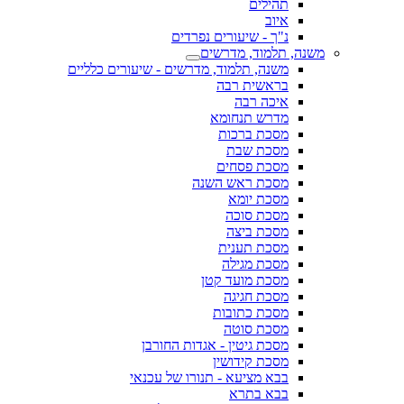
תהילים
איוב
נ"ך - שיעורים נפרדים
משנה, תלמוד, מדרשים
משנה, תלמוד, מדרשים - שיעורים כלליים
בראשית רבה
איכה רבה
מדרש תנחומא
מסכת ברכות
מסכת שבת
מסכת פסחים
מסכת ראש השנה
מסכת יומא
מסכת סוכה
מסכת ביצה
מסכת תענית
מסכת מגילה
מסכת מועד קטן
מסכת חגיגה
מסכת כתובות
מסכת סוטה
מסכת גיטין - אגדות החורבן
מסכת קידושין
בבא מציעא - תנורו של עכנאי
בבא בתרא