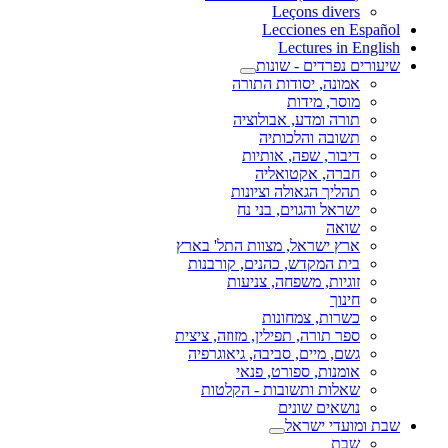
Leçons divers
Lecciones en Español
Lectures in English
שיעורים נפרדים - שונות
אמונה, יסודות התורה
מוסר, מידות
תורה ומדע, אבולוציה
תשובה והלכותיה
דיבור, שפה, אותיות
חברה, אקטואליה
תהליך הגאולה וציונות
ישראל והגוים, בני נח
שואה
ארץ ישראל, מצוות התל' בארץ
בית המקדש, כהנים, קורבנות
זוגיות, משפחה, צניעות
חינוך
כשרות, צמחונות
ספר תורה, תפילין, מזוזה, ציצית
גשם, מיים, סביבה, גיאוגרפיה
אומנות, ספורט, פנאי
שאלות ותשובות - הקלטות
נושאים שונים
שבת ומועדי ישראל
שבת