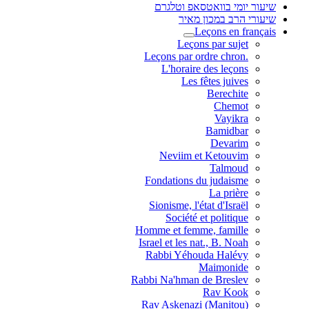
שיעור יומי בוואטסאפ וטלגרם
שיעורי הרב במכון מאיר
Leçons en français
Leçons par sujet
.Leçons par ordre chron
L'horaire des leçons
Les fêtes juives
Berechite
Chemot
Vayikra
Bamidbar
Devarim
Neviim et Ketouvim
Talmoud
Fondations du judaisme
La prière
Sionisme, l'état d'Israël
Société et politique
Homme et femme, famille
Israel et les nat., B. Noah
Rabbi Yéhouda Halévy
Maimonide
Rabbi Na'hman de Breslev
Rav Kook
(Rav Askenazi (Manitou