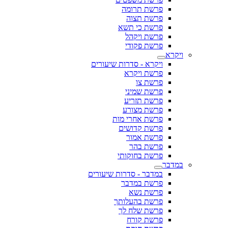
פרשת תרומה
פרשת תצוה
פרשת כי תשא
פרשת ויקהל
פרשת פקודי
ויקרא
ויקרא - סדרות שיעורים
פרשת ויקרא
פרשת צו
פרשת שמיני
פרשת תזריע
פרשת מצורע
פרשת אחרי מות
פרשת קדושים
פרשת אמור
פרשת בהר
פרשת בחוקותי
במדבר
במדבר - סדרות שיעורים
פרשת במדבר
פרשת נשא
פרשת בהעלותך
פרשת שלח לך
פרשת קורח