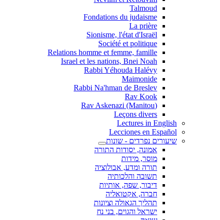
Talmoud
Fondations du judaisme
La prière
Sionisme, l'état d'Israël
Société et politique
Relations homme et femme, famille
Israel et les nations, Bnei Noah
Rabbi Yéhouda Halévy
Maimonide
Rabbi Na'hman de Breslev
Rav Kook
(Rav Askenazi (Manitou
Leçons divers
Lectures in English
Lecciones en Español
שיעורים נפרדים - שונות
אמונה, יסודות התורה
מוסר, מידות
תורה ומדע, אבולוציה
תשובה והלכותיה
דיבור, שפה, אותיות
חברה, אקטואליה
תהליך הגאולה וציונות
ישראל והגוים, בני נח