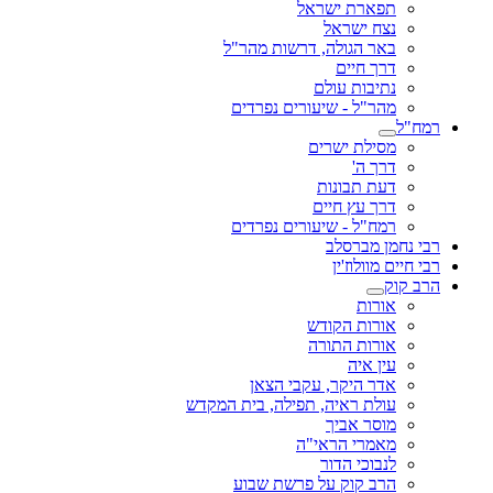
תפארת ישראל
נצח ישראל
באר הגולה, דרשות מהר"ל
דרך חיים
נתיבות עולם
מהר"ל - שיעורים נפרדים
רמח"ל
מסילת ישרים
דרך ה'
דעת תבונות
דרך עץ חיים
רמח"ל - שיעורים נפרדים
רבי נחמן מברסלב
רבי חיים מוולוז'ין
הרב קוק
אורות
אורות הקודש
אורות התורה
עין איה
אדר היקר, עקבי הצאן
עולת ראיה, תפילה, בית המקדש
מוסר אביך
מאמרי הראי"ה
לנבוכי הדור
הרב קוק על פרשת שבוע