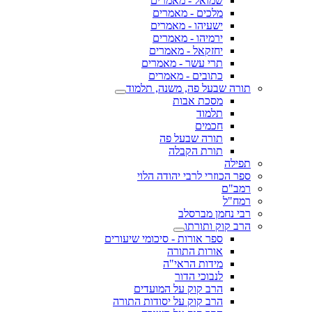
שמואל - מאמרים
מלכים - מאמרים
ישעיהו - מאמרים
ירמיהו - מאמרים
יחזקאל - מאמרים
תרי עשר - מאמרים
כתובים - מאמרים
תורה שבעל פה, משנה, תלמוד
מסכת אבות
תלמוד
חכמים
תורה שבעל פה
תורת הקבלה
תפילה
ספר הכוזרי לרבי יהודה הלוי
רמב"ם
רמח"ל
רבי נחמן מברסלב
הרב קוק ותורתו
ספר אורות - סיכומי שיעורים
אורות התורה
מידות הראי"ה
לנבוכי הדור
הרב קוק על המועדים
הרב קוק על יסודות התורה