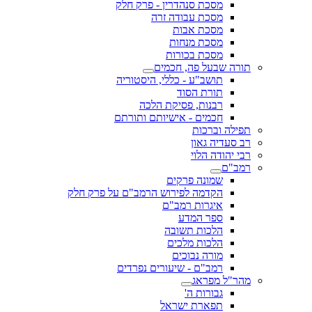
מסכת סנהדרין - פרק חלק
מסכת עבודה זרה
מסכת אבות
מסכת מנחות
מסכת בכורות
תורה שבעל פה, חכמים
תושב"ע - כללי, היסטוריה
תורת הסוד
רבנות, פסיקת הלכה
חכמים - אישיותם ותורתם
תפילה וברכות
רב סעדיה גאון
רבי יהודה הלוי
רמב"ם
שמונה פרקים
הקדמה לפירוש הרמב"ם על פרק חלק
איגרות רמב"ם
ספר המדע
הלכות תשובה
הלכות מלכים
מורה נבוכים
רמב"ם - שיעורים נפרדים
מהר"ל מפראג
גבורות ה'
תפארת ישראל