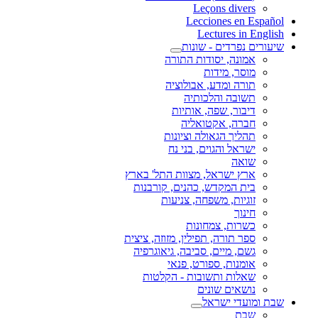
Leçons divers
Lecciones en Español
Lectures in English
שיעורים נפרדים - שונות
אמונה, יסודות התורה
מוסר, מידות
תורה ומדע, אבולוציה
תשובה והלכותיה
דיבור, שפה, אותיות
חברה, אקטואליה
תהליך הגאולה וציונות
ישראל והגוים, בני נח
שואה
ארץ ישראל, מצוות התל' בארץ
בית המקדש, כהנים, קורבנות
זוגיות, משפחה, צניעות
חינוך
כשרות, צמחונות
ספר תורה, תפילין, מזוזה, ציצית
גשם, מיים, סביבה, גיאוגרפיה
אומנות, ספורט, פנאי
שאלות ותשובות - הקלטות
נושאים שונים
שבת ומועדי ישראל
שבת