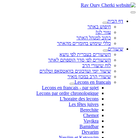
דף הבית
חיפוש באתר
עזור לנו!
כתוב למנהל האתר
כללי שימוש בחומרים מהאתר
שיעורים
השיעורים בעברית לפי נושא
השיעורים לפי סדר הוספתם לאתר
לוח שיעורי הרב
שיעור יומי ועדכונים בוואטסאפ וטלגרם
שיעורי הרב במכון מאיר
Leçons en français
Leçons en français - par sujet
Leçons par ordre chronologique
L'horaire des leçons
Les fêtes juives
Berechite
Chemot
Vayikra
Bamidbar
Devarim
Neviim et Ketouvim