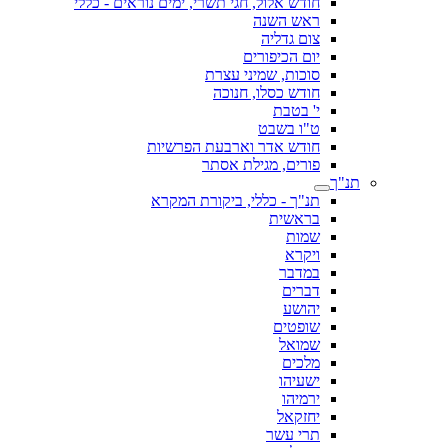
חודש אלול, חגי תשרי, ימים נוראים - כללי
ראש השנה
צום גדליה
יום הכיפורים
סוכות, שמיני עצרת
חודש כסלו, חנוכה
י' בטבת
ט"ו בשבט
חודש אדר וארבעת הפרשיות
פורים, מגילת אסתר
תנ"ך
תנ"ך - כללי, ביקורת המקרא
בראשית
שמות
ויקרא
במדבר
דברים
יהושע
שופטים
שמואל
מלכים
ישעיהו
ירמיהו
יחזקאל
תרי עשר