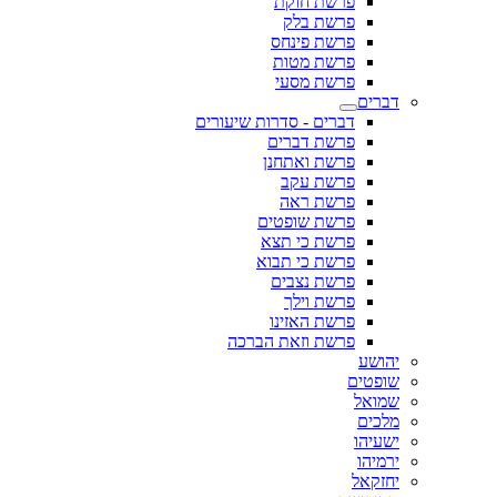
פרשת חוקת
פרשת בלק
פרשת פינחס
פרשת מטות
פרשת מסעי
דברים
דברים - סדרות שיעורים
פרשת דברים
פרשת ואתחנן
פרשת עקב
פרשת ראה
פרשת שופטים
פרשת כי תצא
פרשת כי תבוא
פרשת נצבים
פרשת וילך
פרשת האזינו
פרשת וזאת הברכה
יהושע
שופטים
שמואל
מלכים
ישעיהו
ירמיהו
יחזקאל