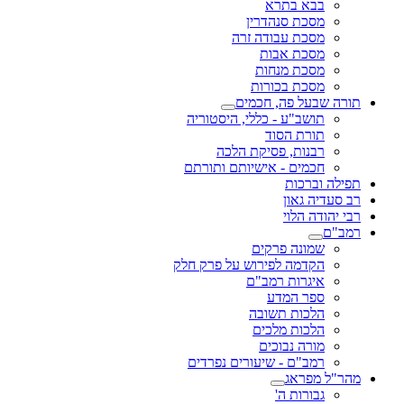
בבא בתרא
מסכת סנהדרין
מסכת עבודה זרה
מסכת אבות
מסכת מנחות
מסכת בכורות
תורה שבעל פה, חכמים
תושב"ע - כללי, היסטוריה
תורת הסוד
רבנות, פסיקת הלכה
חכמים - אישיותם ותורתם
תפילה וברכות
רב סעדיה גאון
רבי יהודה הלוי
רמב"ם
שמונה פרקים
הקדמה לפירוש על פרק חלק
איגרות רמב"ם
ספר המדע
הלכות תשובה
הלכות מלכים
מורה נבוכים
רמב"ם - שיעורים נפרדים
מהר"ל מפראג
גבורות ה'