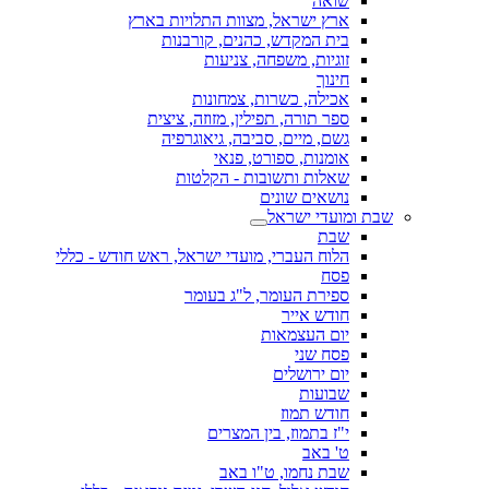
שואה
ארץ ישראל, מצוות התלויות בארץ
בית המקדש, כהנים, קורבנות
זוגיות, משפחה, צניעות
חינוך
אכילה, כשרות, צמחונות
ספר תורה, תפילין, מזוזה, ציצית
גשם, מיים, סביבה, גיאוגרפיה
אומנות, ספורט, פנאי
שאלות ותשובות - הקלטות
נושאים שונים
שבת ומועדי ישראל
שבת
הלוח העברי, מועדי ישראל, ראש חודש - כללי
פסח
ספירת העומר, ל"ג בעומר
חודש אייר
יום העצמאות
פסח שני
יום ירושלים
שבועות
חודש תמוז
י"ז בתמוז, בין המצרים
ט' באב
שבת נחמו, ט"ו באב