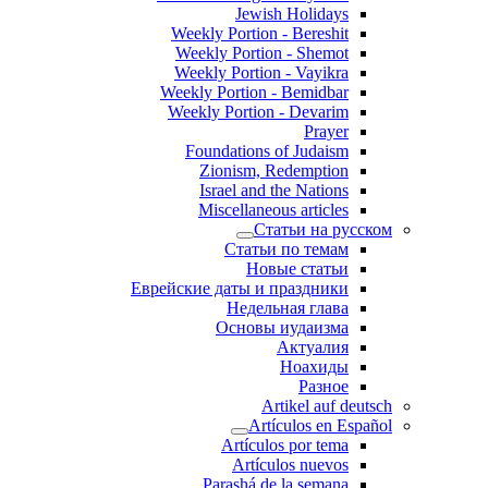
Jewish Holidays
Weekly Portion - Bereshit
Weekly Portion - Shemot
Weekly Portion - Vayikra
Weekly Portion - Bemidbar
Weekly Portion - Devarim
Prayer
Foundations of Judaism
Zionism, Redemption
Israel and the Nations
Miscellaneous articles
Статьи на русском
Статьи по темам
Новые статьи
Еврейские даты и праздники
Недельная глава
Основы иудаизма
Актуалия
Ноахиды
Разное
Artikel auf deutsch
Artículos en Español
Artículos por tema
Artículos nuevos
Parashá de la semana