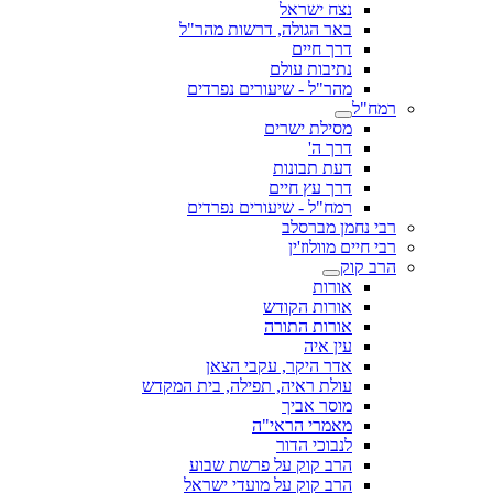
נצח ישראל
באר הגולה, דרשות מהר"ל
דרך חיים
נתיבות עולם
מהר"ל - שיעורים נפרדים
רמח"ל
מסילת ישרים
דרך ה'
דעת תבונות
דרך עץ חיים
רמח"ל - שיעורים נפרדים
רבי נחמן מברסלב
רבי חיים מוולוז'ין
הרב קוק
אורות
אורות הקודש
אורות התורה
עין איה
אדר היקר, עקבי הצאן
עולת ראיה, תפילה, בית המקדש
מוסר אביך
מאמרי הראי"ה
לנבוכי הדור
הרב קוק על פרשת שבוע
הרב קוק על מועדי ישראל