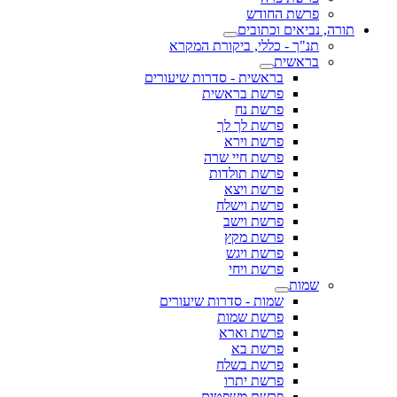
פרשת החודש
תורה, נביאים וכתובים
תנ"ך - כללי, ביקורת המקרא
בראשית
בראשית - סדרות שיעורים
פרשת בראשית
פרשת נח
פרשת לך לך
פרשת וירא
פרשת חיי שרה
פרשת תולדות
פרשת ויצא
פרשת וישלח
פרשת וישב
פרשת מקץ
פרשת ויגש
פרשת ויחי
שמות
שמות - סדרות שיעורים
פרשת שמות
פרשת וארא
פרשת בא
פרשת בשלח
פרשת יתרו
פרשת משפטים