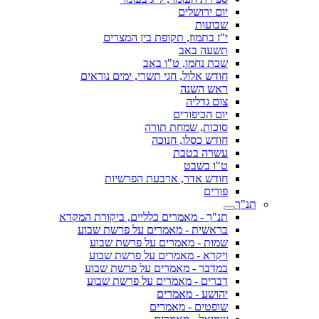
יום ירושלים
שבועות
י"ז בתמוז, תקופת בין המצרים
תשעה באב
שבת נחמו, ט"ו באב
חודש אלול, חגי תשרי, ימים נוראים
ראש השנה
צום גדליה
יום הכיפורים
סוכות, שמחת תורה
חודש כסלו, חנוכה
עשרה בטבת
ט"ו בשבט
חודש אדר, ארבעת הפרשיות
פורים
תנ"ך
תנ"ך - מאמרים כלליים, ביקורת המקרא
בראשית - מאמרים על פרשת שבוע
שמות - מאמרים על פרשת שבוע
ויקרא - מאמרים על פרשת שבוע
במדבר - מאמרים על פרשת שבוע
דברים - מאמרים על פרשת שבוע
יהושע - מאמרים
שופטים - מאמרים