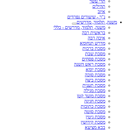
תרי עשר
תהילים
איוב
נ"ך - שיעורים נפרדים
משנה, תלמוד, מדרשים
משנה, תלמוד, מדרשים - כללי
בראשית רבה
איכה רבה
מדרש תנחומא
מסכת ברכות
מסכת שבת
מסכת פסחים
מסכת ראש השנה
מסכת יומא
מסכת סוכה
מסכת ביצה
מסכת תענית
מסכת מגילה
מסכת מועד קטן
מסכת חגיגה
מסכת כתובות
מסכת סוטה
מסכת גיטין
מסכת קידושין
בבא מציעא