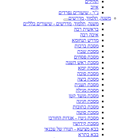
תהילים
איוב
נ"ך - שיעורים נפרדים
משנה, תלמוד, מדרשים
משנה, תלמוד, מדרשים - שיעורים כלליים
בראשית רבה
איכה רבה
מדרש תנחומא
מסכת ברכות
מסכת שבת
מסכת פסחים
מסכת ראש השנה
מסכת יומא
מסכת סוכה
מסכת ביצה
מסכת תענית
מסכת מגילה
מסכת מועד קטן
מסכת חגיגה
מסכת כתובות
מסכת סוטה
מסכת גיטין - אגדות החורבן
מסכת קידושין
בבא מציעא - תנורו של עכנאי
בבא בתרא