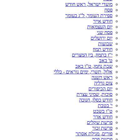
מועדי ישראל, ראש חודש
פסח
ספירת העומר, ל"ג בעומר
חודש אייר
יום העצמאות
פסח שני
יום ירושלים
שבועות
חודש תמוז
י"ז בתמוז, בין המצרים
ט' באב
שבת נחמו, ט"ו באב
אלול, תשרי, ימים נוראים - כללי
ראש השנה
צום גדליה
יום הכיפורים
סוכות, שמיני עצרת
חודש כסלו, חנוכה
י' בטבת
ט"ו בשבט
חודש אדר
פרשת שקלים
פרשת זכור
פורים, מגילת אסתר
פרשת פרה