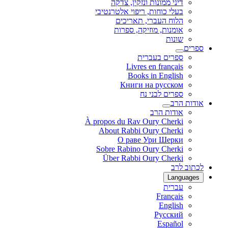
דיני ממונות ונזקין, צדקה
בעלי כוחות, ריפוי אלטרנטיבי
הלוח העברי, תאריכים
אומנות, מוזיקה, ספרות
שונות
ספרים
ספרים בעברית
Livres en français
Books in English
Книги на русском
ספרים לבני נח
אודות הרב
אודות הרב
À propos du Rav Oury Cherki
About Rabbi Oury Cherki
О раве Ури Шерки
Sobre Rabino Oury Cherki
Über Rabbi Oury Cherki
לכתוב לרב
Languages
עברית
Français
English
Русский
Español