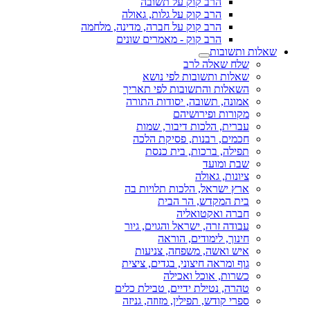
הרב קוק על תשובה
הרב קוק על גלות, גאולה
הרב קוק על חברה, מדינה, מלחמה
הרב קוק - מאמרים שונים
שאלות ותשובות
שלח שאלה לרב
שאלות ותשובות לפי נושא
השאלות והתשובות לפי תאריך
אמונה, תשובה, יסודות התורה
מקורות ופירושיהם
עברית, הלכות דיבור, שמות
חכמים, רבנות, פסיקת הלכה
תפילה, ברכות, בית כנסת
שבת ומועד
ציונות, גאולה
ארץ ישראל, הלכות תלויות בה
בית המקדש, הר הבית
חברה ואקטואליה
עבודה זרה, ישראל והגוים, גיור
חינוך, לימודים, הוראה
איש ואשה, משפחה, צניעות
גוף ומראה חיצוני, בגדים, ציצית
כשרות, אוכל ואכילה
טהרה, נטילת ידיים, טבילת כלים
ספרי קודש, תפילין, מזוזה, גניזה