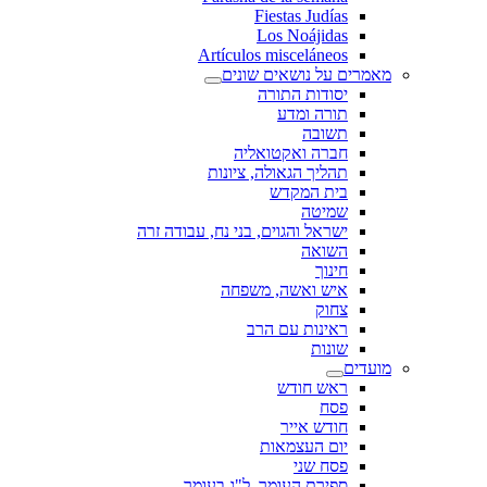
Fiestas Judías
Los Noájidas
Artículos misceláneos
מאמרים על נושאים שונים
יסודות התורה
תורה ומדע
תשובה
חברה ואקטואליה
תהליך הגאולה, ציונות
בית המקדש
שמיטה
ישראל והגוים, בני נח, עבודה זרה
השואה
חינוך
איש ואשה, משפחה
צחוק
ראינות עם הרב
שונות
מועדים
ראש חודש
פסח
חודש אייר
יום העצמאות
פסח שני
ספירת העומר, ל"ג בעומר