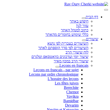
דף הבית
חיפוש באתר
עזור לנו!
כתוב למנהל האתר
כללי שימוש בחומרים מהאתר
שיעורים
השיעורים בעברית לפי נושא
השיעורים לפי סדר הוספתם לאתר
לוח שיעורי הרב
שיעור יומי ועדכונים בוואטסאפ וטלגרם
שיעורי הרב במכון מאיר
Leçons en français
Leçons en français - par sujet
Leçons par ordre chronologique
L'horaire des leçons
Les fêtes juives
Berechite
Chemot
Vayikra
Bamidbar
Devarim
Neviim et Ketouvim