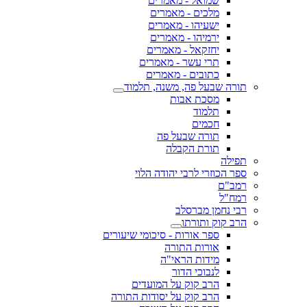
שמואל - מאמרים
מלכים - מאמרים
ישעיהו - מאמרים
ירמיהו - מאמרים
יחזקאל - מאמרים
תרי עשר - מאמרים
כתובים - מאמרים
תורה שבעל פה, משנה, תלמוד
מסכת אבות
תלמוד
חכמים
תורה שבעל פה
תורת הקבלה
תפילה
ספר הכוזרי לרבי יהודה הלוי
רמב"ם
רמח"ל
רבי נחמן מברסלב
הרב קוק ותורתו
ספר אורות - סיכומי שיעורים
אורות התורה
מידות הראי"ה
לנבוכי הדור
הרב קוק על המועדים
הרב קוק על יסודות התורה