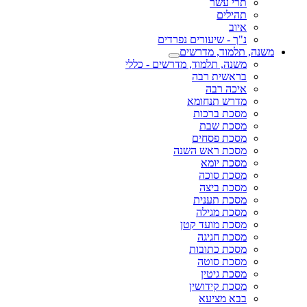
תרי עשר
תהילים
איוב
נ"ך - שיעורים נפרדים
משנה, תלמוד, מדרשים
משנה, תלמוד, מדרשים - כללי
בראשית רבה
איכה רבה
מדרש תנחומא
מסכת ברכות
מסכת שבת
מסכת פסחים
מסכת ראש השנה
מסכת יומא
מסכת סוכה
מסכת ביצה
מסכת תענית
מסכת מגילה
מסכת מועד קטן
מסכת חגיגה
מסכת כתובות
מסכת סוטה
מסכת גיטין
מסכת קידושין
בבא מציעא