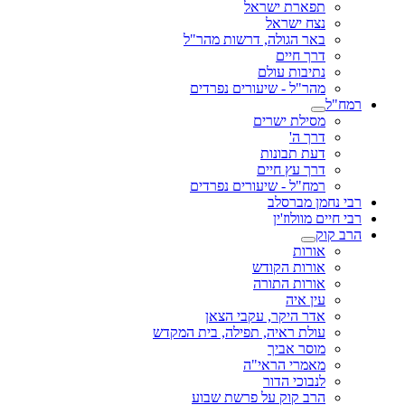
תפארת ישראל
נצח ישראל
באר הגולה, דרשות מהר"ל
דרך חיים
נתיבות עולם
מהר"ל - שיעורים נפרדים
רמח"ל
מסילת ישרים
דרך ה'
דעת תבונות
דרך עץ חיים
רמח"ל - שיעורים נפרדים
רבי נחמן מברסלב
רבי חיים מוולוז'ין
הרב קוק
אורות
אורות הקודש
אורות התורה
עין איה
אדר היקר, עקבי הצאן
עולת ראיה, תפילה, בית המקדש
מוסר אביך
מאמרי הראי"ה
לנבוכי הדור
הרב קוק על פרשת שבוע