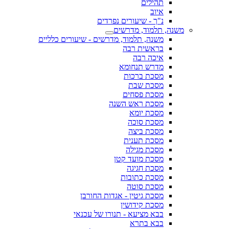
תהילים
איוב
נ"ך - שיעורים נפרדים
משנה, תלמוד, מדרשים
משנה, תלמוד, מדרשים - שיעורים כלליים
בראשית רבה
איכה רבה
מדרש תנחומא
מסכת ברכות
מסכת שבת
מסכת פסחים
מסכת ראש השנה
מסכת יומא
מסכת סוכה
מסכת ביצה
מסכת תענית
מסכת מגילה
מסכת מועד קטן
מסכת חגיגה
מסכת כתובות
מסכת סוטה
מסכת גיטין - אגדות החורבן
מסכת קידושין
בבא מציעא - תנורו של עכנאי
בבא בתרא