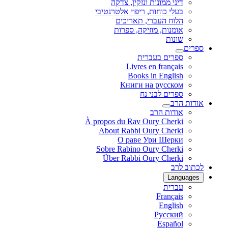
דיני ממונות ונזקין, צדקה
בעלי כוחות, ריפוי אלטרנטיבי
הלוח העברי, תאריכים
אומנות, מוזיקה, ספרות
שונות
ספרים
ספרים בעברית
Livres en français
Books in English
Книги на русском
ספרים לבני נח
אודות הרב
אודות הרב
À propos du Rav Oury Cherki
About Rabbi Oury Cherki
О раве Ури Шерки
Sobre Rabino Oury Cherki
Über Rabbi Oury Cherki
לכתוב לרב
Languages
עברית
Français
English
Русский
Español