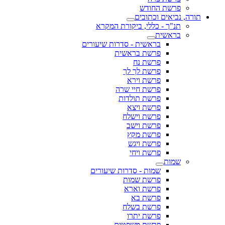
פרשת החודש
תורה, נביאים וכתובים
תנ"ך - כללי, ביקורת המקרא
בראשית
בראשית - סדרות שיעורים
פרשת בראשית
פרשת נח
פרשת לך לך
פרשת וירא
פרשת חיי שרה
פרשת תולדות
פרשת ויצא
פרשת וישלח
פרשת וישב
פרשת מקץ
פרשת ויגש
פרשת ויחי
שמות
שמות - סדרות שיעורים
פרשת שמות
פרשת וארא
פרשת בא
פרשת בשלח
פרשת יתרו
פרשת משפטים