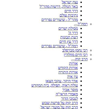
נצח ישראל
באר הגולה, דרשות מהר"ל
דרך חיים
נתיבות עולם
מהר"ל - שיעורים נפרדים
רמח"ל
מסילת ישרים
דרך ה'
דעת תבונות
דרך עץ חיים
רמח"ל - שיעורים נפרדים
רבי נחמן מברסלב
רבי חיים מוולוז'ין
הרב קוק
אורות
אורות הקודש
אורות התורה
עין איה
אדר היקר, עקבי הצאן
עולת ראיה, תפילה, בית המקדש
מוסר אביך
מאמרי הראי"ה
לנבוכי הדור
הרב קוק על פרשת שבוע
הרב קוק על מועדי ישראל