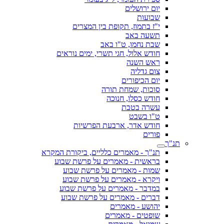
יום ירושלים
שבועות
י"ז בתמוז, תקופת בין המצרים
תשעה באב
שבת נחמו, ט"ו באב
חודש אלול, חגי תשרי, ימים נוראים
ראש השנה
צום גדליה
יום הכיפורים
סוכות, שמחת תורה
חודש כסלו, חנוכה
עשרה בטבת
ט"ו בשבט
חודש אדר, ארבעת הפרשיות
פורים
תנ"ך
תנ"ך - מאמרים כלליים, ביקורת המקרא
בראשית - מאמרים על פרשת שבוע
שמות - מאמרים על פרשת שבוע
ויקרא - מאמרים על פרשת שבוע
במדבר - מאמרים על פרשת שבוע
דברים - מאמרים על פרשת שבוע
יהושע - מאמרים
שופטים - מאמרים