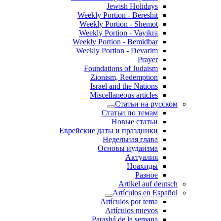
Jewish Holidays
Weekly Portion - Bereshit
Weekly Portion - Shemot
Weekly Portion - Vayikra
Weekly Portion - Bemidbar
Weekly Portion - Devarim
Prayer
Foundations of Judaism
Zionism, Redemption
Israel and the Nations
Miscellaneous articles
Статьи на русском
Статьи по темам
Новые статьи
Еврейские даты и праздники
Недельная глава
Основы иудаизма
Актуалия
Ноахиды
Разное
Artikel auf deutsch
Artículos en Español
Artículos por tema
Artículos nuevos
Parashá de la semana