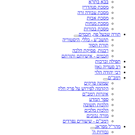
בבא בתרא
מסכת סנהדרין
מסכת עבודה זרה
מסכת אבות
מסכת מנחות
מסכת בכורות
תורה שבעל פה, חכמים
תושב"ע - כללי, היסטוריה
תורת הסוד
רבנות, פסיקת הלכה
חכמים - אישיותם ותורתם
תפילה וברכות
רב סעדיה גאון
רבי יהודה הלוי
רמב"ם
שמונה פרקים
הקדמה לפירוש על פרק חלק
איגרות רמב"ם
ספר המדע
הלכות תשובה
הלכות מלכים
מורה נבוכים
רמב"ם - שיעורים נפרדים
מהר"ל מפראג
גבורות ה'