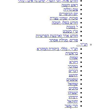
חודש אלול, חגי תשרי, ימים נוראים - כללי
ראש השנה
צום גדליה
יום הכיפורים
סוכות, שמיני עצרת
חודש כסלו, חנוכה
י' בטבת
ט"ו בשבט
חודש אדר וארבעת הפרשיות
פורים, מגילת אסתר
תנ"ך
תנ"ך - כללי, ביקורת המקרא
בראשית
שמות
ויקרא
במדבר
דברים
יהושע
שופטים
שמואל
מלכים
ישעיהו
ירמיהו
יחזקאל
תרי עשר