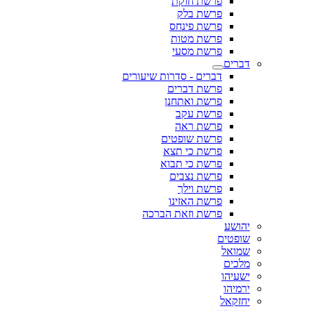
פרשת חוקת
פרשת בלק
פרשת פינחס
פרשת מטות
פרשת מסעי
דברים
דברים - סדרות שיעורים
פרשת דברים
פרשת ואתחנן
פרשת עקב
פרשת ראה
פרשת שופטים
פרשת כי תצא
פרשת כי תבוא
פרשת נצבים
פרשת וילך
פרשת האזינו
פרשת וזאת הברכה
יהושע
שופטים
שמואל
מלכים
ישעיהו
ירמיהו
יחזקאל