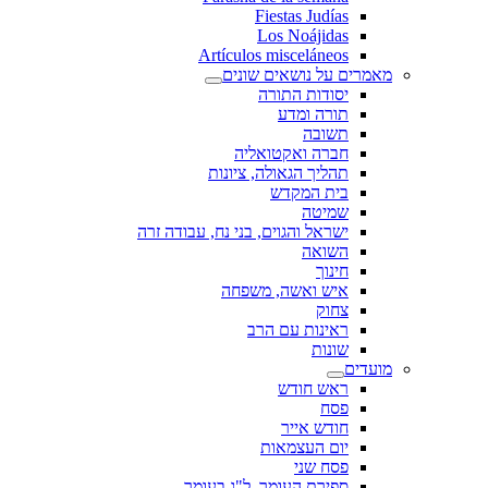
Fiestas Judías
Los Noájidas
Artículos misceláneos
מאמרים על נושאים שונים
יסודות התורה
תורה ומדע
תשובה
חברה ואקטואליה
תהליך הגאולה, ציונות
בית המקדש
שמיטה
ישראל והגוים, בני נח, עבודה זרה
השואה
חינוך
איש ואשה, משפחה
צחוק
ראינות עם הרב
שונות
מועדים
ראש חודש
פסח
חודש אייר
יום העצמאות
פסח שני
ספירת העומר, ל"ג בעומר