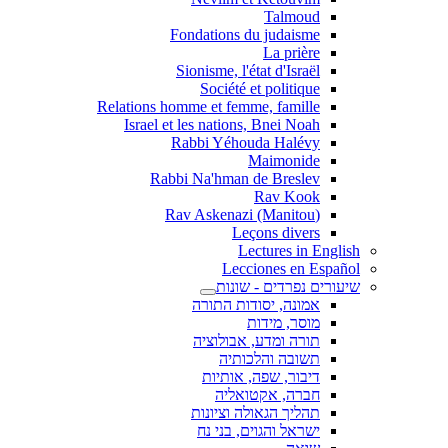
Talmoud
Fondations du judaisme
La prière
Sionisme, l'état d'Israël
Société et politique
Relations homme et femme, famille
Israel et les nations, Bnei Noah
Rabbi Yéhouda Halévy
Maimonide
Rabbi Na'hman de Breslev
Rav Kook
(Rav Askenazi (Manitou
Leçons divers
Lectures in English
Lecciones en Español
שיעורים נפרדים - שונות
אמונה, יסודות התורה
מוסר, מידות
תורה ומדע, אבולוציה
תשובה והלכותיה
דיבור, שפה, אותיות
חברה, אקטואליה
תהליך הגאולה וציונות
ישראל והגוים, בני נח