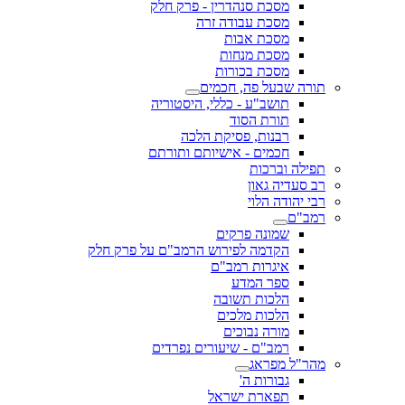
מסכת סנהדרין - פרק חלק
מסכת עבודה זרה
מסכת אבות
מסכת מנחות
מסכת בכורות
תורה שבעל פה, חכמים
תושב"ע - כללי, היסטוריה
תורת הסוד
רבנות, פסיקת הלכה
חכמים - אישיותם ותורתם
תפילה וברכות
רב סעדיה גאון
רבי יהודה הלוי
רמב"ם
שמונה פרקים
הקדמה לפירוש הרמב"ם על פרק חלק
איגרות רמב"ם
ספר המדע
הלכות תשובה
הלכות מלכים
מורה נבוכים
רמב"ם - שיעורים נפרדים
מהר"ל מפראג
גבורות ה'
תפארת ישראל