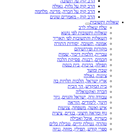
הרב קוק על תשובה
הרב קוק על גלות, גאולה
הרב קוק על חברה, מדינה, מלחמה
הרב קוק - מאמרים שונים
שאלות ותשובות
שלח שאלה לרב
שאלות ותשובות לפי נושא
השאלות והתשובות לפי תאריך
אמונה, תשובה, יסודות התורה
מקורות ופירושיהם
עברית, הלכות דיבור, שמות
חכמים, רבנות, פסיקת הלכה
תפילה, ברכות, בית כנסת
שבת ומועד
ציונות, גאולה
ארץ ישראל, הלכות תלויות בה
בית המקדש, הר הבית
חברה ואקטואליה
עבודה זרה, ישראל והגוים, גיור
חינוך, לימודים, הוראה
איש ואשה, משפחה, צניעות
גוף ומראה חיצוני, בגדים, ציצית
כשרות, אוכל ואכילה
טהרה, נטילת ידיים, טבילת כלים
ספרי קודש, תפילין, מזוזה, גניזה