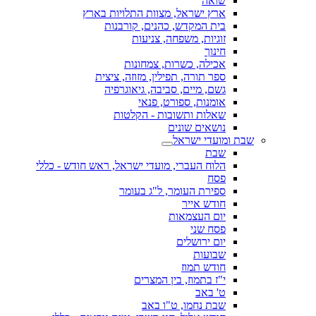
שואה
ארץ ישראל, מצוות התלויות בארץ
בית המקדש, כהנים, קורבנות
זוגיות, משפחה, צניעות
חינוך
אכילה, כשרות, צמחונות
ספר תורה, תפילין, מזוזה, ציצית
גשם, מיים, סביבה, גיאוגרפיה
אומנות, ספורט, פנאי
שאלות ותשובות - הקלטות
נושאים שונים
שבת ומועדי ישראל
שבת
הלוח העברי, מועדי ישראל, ראש חודש - כללי
פסח
ספירת העומר, ל"ג בעומר
חודש אייר
יום העצמאות
פסח שני
יום ירושלים
שבועות
חודש תמוז
י"ז בתמוז, בין המצרים
ט' באב
שבת נחמו, ט"ו באב