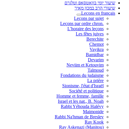
שיעור יומי בוואטסאפ וטלגרם
שיעורי הרב במכון מאיר
Leçons en français
Leçons par sujet
.Leçons par ordre chron
L'horaire des leçons
Les fêtes juives
Berechite
Chemot
Vayikra
Bamidbar
Devarim
Neviim et Ketouvim
Talmoud
Fondations du judaisme
La prière
Sionisme, l'état d'Israël
Société et politique
Homme et femme, famille
Israel et les nat., B. Noah
Rabbi Yéhouda Halévy
Maimonide
Rabbi Na'hman de Breslev
Rav Kook
(Rav Askenazi (Manitou