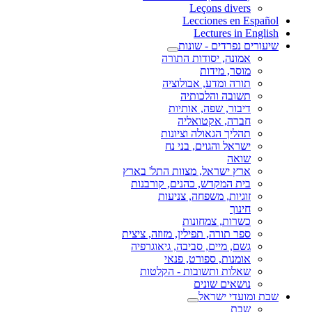
Leçons divers
Lecciones en Español
Lectures in English
שיעורים נפרדים - שונות
אמונה, יסודות התורה
מוסר, מידות
תורה ומדע, אבולוציה
תשובה והלכותיה
דיבור, שפה, אותיות
חברה, אקטואליה
תהליך הגאולה וציונות
ישראל והגוים, בני נח
שואה
ארץ ישראל, מצוות התל' בארץ
בית המקדש, כהנים, קורבנות
זוגיות, משפחה, צניעות
חינוך
כשרות, צמחונות
ספר תורה, תפילין, מזוזה, ציצית
גשם, מיים, סביבה, גיאוגרפיה
אומנות, ספורט, פנאי
שאלות ותשובות - הקלטות
נושאים שונים
שבת ומועדי ישראל
שבת