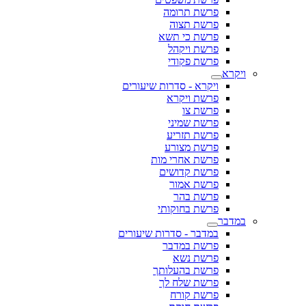
פרשת תרומה
פרשת תצוה
פרשת כי תשא
פרשת ויקהל
פרשת פקודי
ויקרא
ויקרא - סדרות שיעורים
פרשת ויקרא
פרשת צו
פרשת שמיני
פרשת תזריע
פרשת מצורע
פרשת אחרי מות
פרשת קדושים
פרשת אמור
פרשת בהר
פרשת בחוקותי
במדבר
במדבר - סדרות שיעורים
פרשת במדבר
פרשת נשא
פרשת בהעלותך
פרשת שלח לך
פרשת קורח