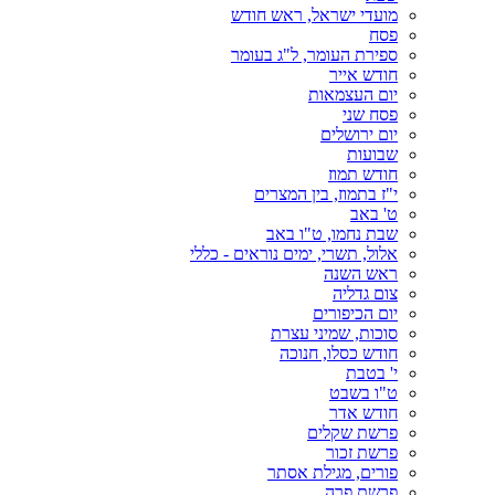
מועדי ישראל, ראש חודש
פסח
ספירת העומר, ל"ג בעומר
חודש אייר
יום העצמאות
פסח שני
יום ירושלים
שבועות
חודש תמוז
י"ז בתמוז, בין המצרים
ט' באב
שבת נחמו, ט"ו באב
אלול, תשרי, ימים נוראים - כללי
ראש השנה
צום גדליה
יום הכיפורים
סוכות, שמיני עצרת
חודש כסלו, חנוכה
י' בטבת
ט"ו בשבט
חודש אדר
פרשת שקלים
פרשת זכור
פורים, מגילת אסתר
פרשת פרה