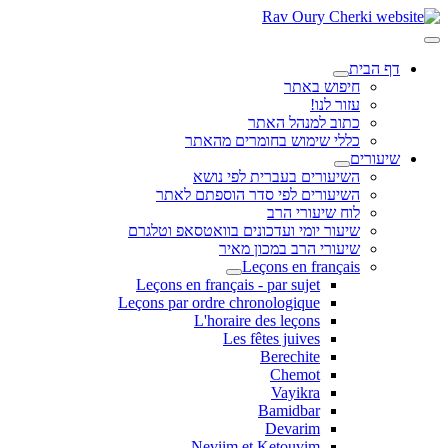
דף הבית
חיפוש באתר
עזור לנו!
כתוב למנהל האתר
כללי שימוש בחומרים מהאתר
שיעורים
השיעורים בעברית לפי נושא
השיעורים לפי סדר הוספתם לאתר
לוח שיעורי הרב
שיעור יומי ועדכונים בוואטסאפ וטלגרם
שיעורי הרב במכון מאיר
Leçons en français
Leçons en français - par sujet
Leçons par ordre chronologique
L'horaire des leçons
Les fêtes juives
Berechite
Chemot
Vayikra
Bamidbar
Devarim
Neviim et Ketouvim