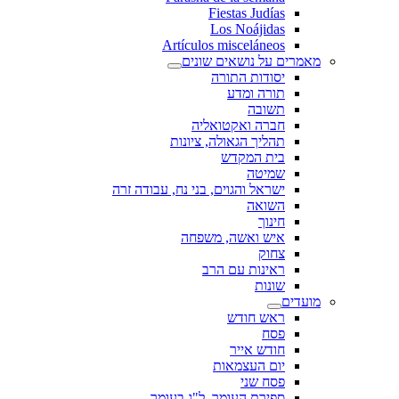
Fiestas Judías
Los Noájidas
Artículos misceláneos
מאמרים על נושאים שונים
יסודות התורה
תורה ומדע
תשובה
חברה ואקטואליה
תהליך הגאולה, ציונות
בית המקדש
שמיטה
ישראל והגוים, בני נח, עבודה זרה
השואה
חינוך
איש ואשה, משפחה
צחוק
ראינות עם הרב
שונות
מועדים
ראש חודש
פסח
חודש אייר
יום העצמאות
פסח שני
ספירת העומר, ל"ג בעומר