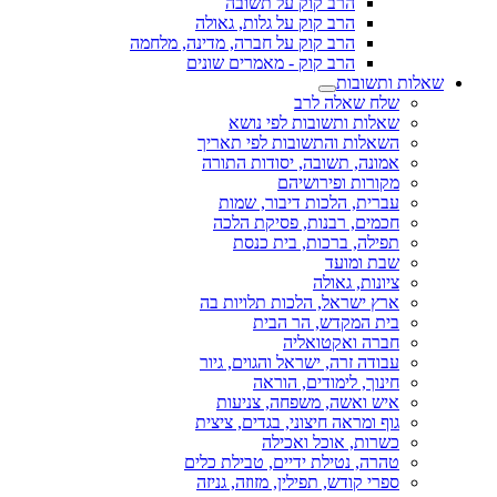
הרב קוק על תשובה
הרב קוק על גלות, גאולה
הרב קוק על חברה, מדינה, מלחמה
הרב קוק - מאמרים שונים
שאלות ותשובות
שלח שאלה לרב
שאלות ותשובות לפי נושא
השאלות והתשובות לפי תאריך
אמונה, תשובה, יסודות התורה
מקורות ופירושיהם
עברית, הלכות דיבור, שמות
חכמים, רבנות, פסיקת הלכה
תפילה, ברכות, בית כנסת
שבת ומועד
ציונות, גאולה
ארץ ישראל, הלכות תלויות בה
בית המקדש, הר הבית
חברה ואקטואליה
עבודה זרה, ישראל והגוים, גיור
חינוך, לימודים, הוראה
איש ואשה, משפחה, צניעות
גוף ומראה חיצוני, בגדים, ציצית
כשרות, אוכל ואכילה
טהרה, נטילת ידיים, טבילת כלים
ספרי קודש, תפילין, מזוזה, גניזה