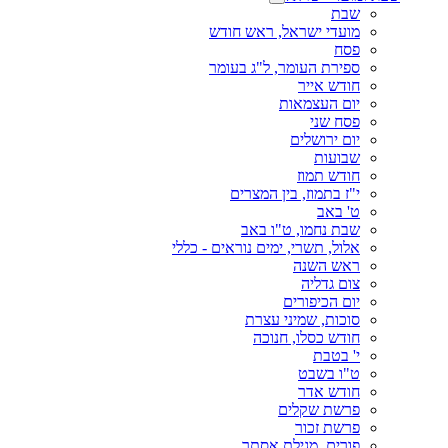
שבת
מועדי ישראל, ראש חודש
פסח
ספירת העומר, ל"ג בעומר
חודש אייר
יום העצמאות
פסח שני
יום ירושלים
שבועות
חודש תמוז
י"ז בתמוז, בין המצרים
ט' באב
שבת נחמו, ט"ו באב
אלול, תשרי, ימים נוראים - כללי
ראש השנה
צום גדליה
יום הכיפורים
סוכות, שמיני עצרת
חודש כסלו, חנוכה
י' בטבת
ט"ו בשבט
חודש אדר
פרשת שקלים
פרשת זכור
פורים, מגילת אסתר