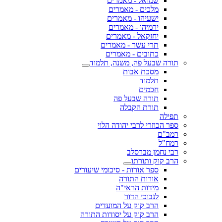
שמואל - מאמרים
מלכים - מאמרים
ישעיהו - מאמרים
ירמיהו - מאמרים
יחזקאל - מאמרים
תרי עשר - מאמרים
כתובים - מאמרים
תורה שבעל פה, משנה, תלמוד
מסכת אבות
תלמוד
חכמים
תורה שבעל פה
תורת הקבלה
תפילה
ספר הכוזרי לרבי יהודה הלוי
רמב"ם
רמח"ל
רבי נחמן מברסלב
הרב קוק ותורתו
ספר אורות - סיכומי שיעורים
אורות התורה
מידות הראי"ה
לנבוכי הדור
הרב קוק על המועדים
הרב קוק על יסודות התורה