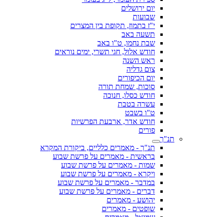
יום ירושלים
שבועות
י"ז בתמוז, תקופת בין המצרים
תשעה באב
שבת נחמו, ט"ו באב
חודש אלול, חגי תשרי, ימים נוראים
ראש השנה
צום גדליה
יום הכיפורים
סוכות, שמחת תורה
חודש כסלו, חנוכה
עשרה בטבת
ט"ו בשבט
חודש אדר, ארבעת הפרשיות
פורים
תנ"ך
תנ"ך - מאמרים כלליים, ביקורת המקרא
בראשית - מאמרים על פרשת שבוע
שמות - מאמרים על פרשת שבוע
ויקרא - מאמרים על פרשת שבוע
במדבר - מאמרים על פרשת שבוע
דברים - מאמרים על פרשת שבוע
יהושע - מאמרים
שופטים - מאמרים