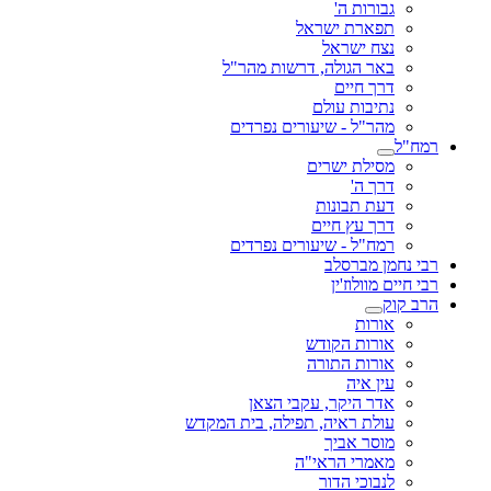
גבורות ה'
תפארת ישראל
נצח ישראל
באר הגולה, דרשות מהר"ל
דרך חיים
נתיבות עולם
מהר"ל - שיעורים נפרדים
רמח"ל
מסילת ישרים
דרך ה'
דעת תבונות
דרך עץ חיים
רמח"ל - שיעורים נפרדים
רבי נחמן מברסלב
רבי חיים מוולוז'ין
הרב קוק
אורות
אורות הקודש
אורות התורה
עין איה
אדר היקר, עקבי הצאן
עולת ראיה, תפילה, בית המקדש
מוסר אביך
מאמרי הראי"ה
לנבוכי הדור