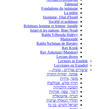
Talmoud
Fondations du judaisme
La prière
Sionisme, l'état d'Israël
Société et politique
Relations homme et femme, famille
Israel et les nations, Bnei Noah
Rabbi Yéhouda Halévy
Maimonide
Rabbi Na'hman de Breslev
Rav Kook
(Rav Askenazi (Manitou
Leçons divers
Lectures in English
Lecciones en Español
שיעורים נפרדים - שונות
אמונה, יסודות התורה
מוסר, מידות
תורה ומדע, אבולוציה
תשובה והלכותיה
דיבור, שפה, אותיות
חברה, אקטואליה
תהליך הגאולה וציונות
ישראל והגוים, בני נח