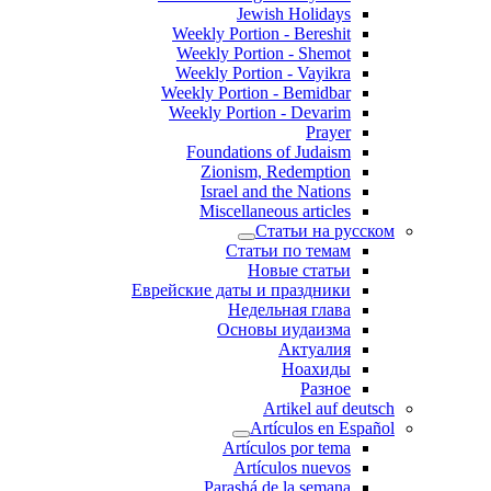
Jewish Holidays
Weekly Portion - Bereshit
Weekly Portion - Shemot
Weekly Portion - Vayikra
Weekly Portion - Bemidbar
Weekly Portion - Devarim
Prayer
Foundations of Judaism
Zionism, Redemption
Israel and the Nations
Miscellaneous articles
Статьи на русском
Статьи по темам
Новые статьи
Еврейские даты и праздники
Недельная глава
Основы иудаизма
Актуалия
Ноахиды
Разное
Artikel auf deutsch
Artículos en Español
Artículos por tema
Artículos nuevos
Parashá de la semana