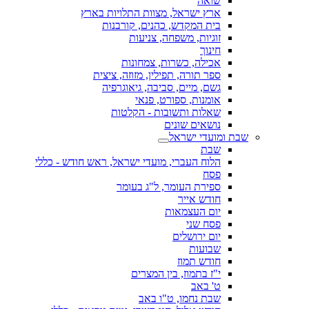
שואה
ארץ ישראל, מצוות התלויות בארץ
בית המקדש, כהנים, קורבנות
זוגיות, משפחה, צניעות
חינוך
אכילה, כשרות, צמחונות
ספר תורה, תפילין, מזוזה, ציצית
גשם, מיים, סביבה, גיאוגרפיה
אומנות, ספורט, פנאי
שאלות ותשובות - הקלטות
נושאים שונים
שבת ומועדי ישראל
שבת
הלוח העברי, מועדי ישראל, ראש חודש - כללי
פסח
ספירת העומר, ל"ג בעומר
חודש אייר
יום העצמאות
פסח שני
יום ירושלים
שבועות
חודש תמוז
י"ז בתמוז, בין המצרים
ט' באב
שבת נחמו, ט"ו באב