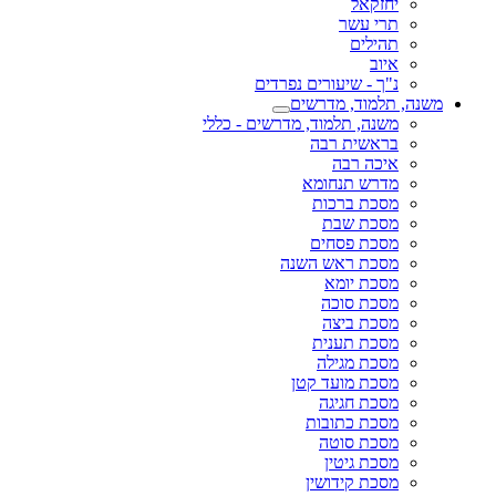
יחזקאל
תרי עשר
תהילים
איוב
נ"ך - שיעורים נפרדים
משנה, תלמוד, מדרשים
משנה, תלמוד, מדרשים - כללי
בראשית רבה
איכה רבה
מדרש תנחומא
מסכת ברכות
מסכת שבת
מסכת פסחים
מסכת ראש השנה
מסכת יומא
מסכת סוכה
מסכת ביצה
מסכת תענית
מסכת מגילה
מסכת מועד קטן
מסכת חגיגה
מסכת כתובות
מסכת סוטה
מסכת גיטין
מסכת קידושין