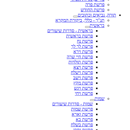
פרשת פרה
פרשת החודש
תורה, נביאים וכתובים
תנ"ך - כללי, ביקורת המקרא
בראשית
בראשית - סדרות שיעורים
פרשת בראשית
פרשת נח
פרשת לך לך
פרשת וירא
פרשת חיי שרה
פרשת תולדות
פרשת ויצא
פרשת וישלח
פרשת וישב
פרשת מקץ
פרשת ויגש
פרשת ויחי
שמות
שמות - סדרות שיעורים
פרשת שמות
פרשת וארא
פרשת בא
פרשת בשלח
פרשת יתרו