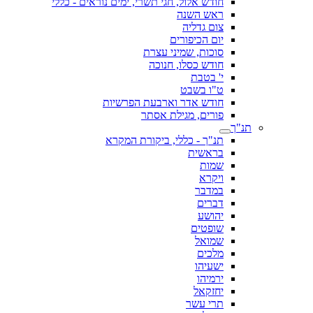
חודש אלול, חגי תשרי, ימים נוראים - כללי
ראש השנה
צום גדליה
יום הכיפורים
סוכות, שמיני עצרת
חודש כסלו, חנוכה
י' בטבת
ט"ו בשבט
חודש אדר וארבעת הפרשיות
פורים, מגילת אסתר
תנ"ך
תנ"ך - כללי, ביקורת המקרא
בראשית
שמות
ויקרא
במדבר
דברים
יהושע
שופטים
שמואל
מלכים
ישעיהו
ירמיהו
יחזקאל
תרי עשר