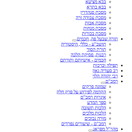
בבא מציעא
בבא בתרא
מסכת סנהדרין
מסכת עבודה זרה
מסכת אבות
מסכת מנחות
מסכת בכורות
תורה שבעל פה, חכמים
תושב"ע - כללי, היסטוריה
תורת הסוד
רבנות, פסיקת הלכה
חכמים - אישיותם ותורתם
תפילה וברכות
רב סעדיה גאון
רבי יהודה הלוי
רמב"ם
שמונה פרקים
הקדמה לפירוש על פרק חלק
איגרות רמב"ם
ספר המדע
הלכות תשובה
הלכות מלכים
מורה נבוכים
רמב"ם - שיעורים נפרדים
מהר"ל מפראג