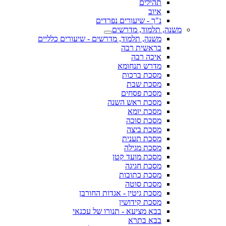
תהילים
איוב
נ"ך - שיעורים נפרדים
משנה, תלמוד, מדרשים
משנה, תלמוד, מדרשים - שיעורים כלליים
בראשית רבה
איכה רבה
מדרש תנחומא
מסכת ברכות
מסכת שבת
מסכת פסחים
מסכת ראש השנה
מסכת יומא
מסכת סוכה
מסכת ביצה
מסכת תענית
מסכת מגילה
מסכת מועד קטן
מסכת חגיגה
מסכת כתובות
מסכת סוטה
מסכת גיטין - אגדות החורבן
מסכת קידושין
בבא מציעא - תנורו של עכנאי
בבא בתרא