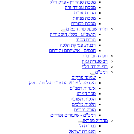
מסכת סנהדרין - פרק חלק
מסכת עבודה זרה
מסכת אבות
מסכת מנחות
מסכת בכורות
תורה שבעל פה, חכמים
תושב"ע - כללי, היסטוריה
תורת הסוד
רבנות, פסיקת הלכה
חכמים - אישיותם ותורתם
תפילה וברכות
רב סעדיה גאון
רבי יהודה הלוי
רמב"ם
שמונה פרקים
הקדמה לפירוש הרמב"ם על פרק חלק
איגרות רמב"ם
ספר המדע
הלכות תשובה
הלכות מלכים
מורה נבוכים
רמב"ם - שיעורים נפרדים
מהר"ל מפראג
גבורות ה'
תפארת ישראל