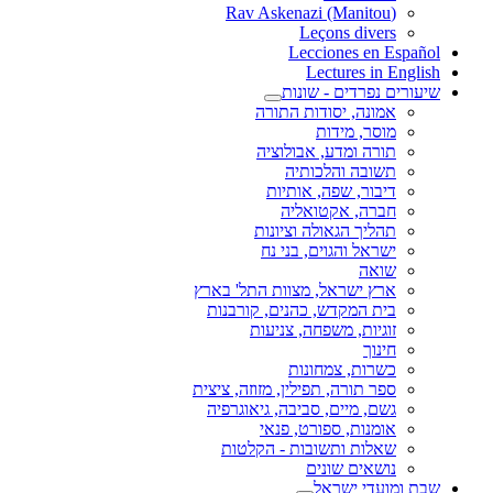
(Rav Askenazi (Manitou
Leçons divers
Lecciones en Español
Lectures in English
שיעורים נפרדים - שונות
אמונה, יסודות התורה
מוסר, מידות
תורה ומדע, אבולוציה
תשובה והלכותיה
דיבור, שפה, אותיות
חברה, אקטואליה
תהליך הגאולה וציונות
ישראל והגוים, בני נח
שואה
ארץ ישראל, מצוות התל' בארץ
בית המקדש, כהנים, קורבנות
זוגיות, משפחה, צניעות
חינוך
כשרות, צמחונות
ספר תורה, תפילין, מזוזה, ציצית
גשם, מיים, סביבה, גיאוגרפיה
אומנות, ספורט, פנאי
שאלות ותשובות - הקלטות
נושאים שונים
שבת ומועדי ישראל