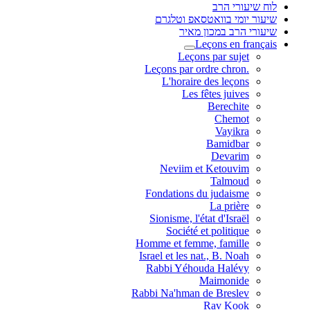
לוח שיעורי הרב
שיעור יומי בוואטסאפ וטלגרם
שיעורי הרב במכון מאיר
Leçons en français
Leçons par sujet
.Leçons par ordre chron
L'horaire des leçons
Les fêtes juives
Berechite
Chemot
Vayikra
Bamidbar
Devarim
Neviim et Ketouvim
Talmoud
Fondations du judaisme
La prière
Sionisme, l'état d'Israël
Société et politique
Homme et femme, famille
Israel et les nat., B. Noah
Rabbi Yéhouda Halévy
Maimonide
Rabbi Na'hman de Breslev
Rav Kook