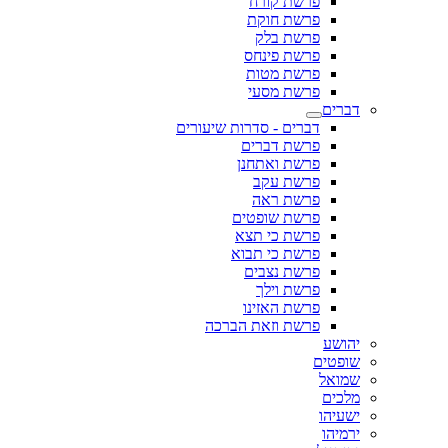
פרשת קורח
פרשת חוקת
פרשת בלק
פרשת פינחס
פרשת מטות
פרשת מסעי
דברים
דברים - סדרות שיעורים
פרשת דברים
פרשת ואתחנן
פרשת עקב
פרשת ראה
פרשת שופטים
פרשת כי תצא
פרשת כי תבוא
פרשת נצבים
פרשת וילך
פרשת האזינו
פרשת וזאת הברכה
יהושע
שופטים
שמואל
מלכים
ישעיהו
ירמיהו