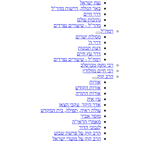
נצח ישראל
באר הגולה, דרשות מהר"ל
דרך חיים
נתיבות עולם
מהר"ל - שיעורים נפרדים
רמח"ל
מסילת ישרים
דרך ה'
דעת תבונות
דרך עץ חיים
רמח"ל - שיעורים נפרדים
רבי נחמן מברסלב
רבי חיים מוולוז'ין
הרב קוק
אורות
אורות הקודש
אורות התורה
עין איה
אדר היקר, עקבי הצאן
עולת ראיה, תפילה, בית המקדש
מוסר אביך
מאמרי הראי"ה
לנבוכי הדור
הרב קוק על פרשת שבוע
הרב קוק על מועדי ישראל