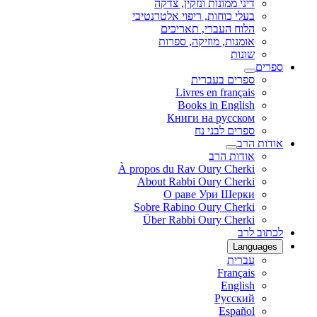
דיני ממונות ונזקין, צדקה
בעלי כוחות, ריפוי אלטרנטיבי
הלוח העברי, תאריכים
אומנות, מוזיקה, ספרות
שונות
ספרים
ספרים בעברית
Livres en français
Books in English
Книги на русском
ספרים לבני נח
אודות הרב
אודות הרב
À propos du Rav Oury Cherki
About Rabbi Oury Cherki
О раве Ури Шерки
Sobre Rabino Oury Cherki
Über Rabbi Oury Cherki
לכתוב לרב
Languages
עברית
Français
English
Русский
Español