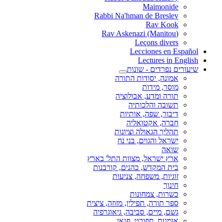
Maimonide
Rabbi Na'hman de Breslev
Rav Kook
(Rav Askenazi (Manitou
Leçons divers
Lecciones en Español
Lectures in English
שיעורים נפרדים - שונות
אמונה, יסודות התורה
מוסר, מידות
תורה ומדע, אבולוציה
תשובה והלכותיה
דיבור, שפה, אותיות
חברה, אקטואליה
תהליך הגאולה וציונות
ישראל והגוים, בני נח
שואה
ארץ ישראל, מצוות התל' בארץ
בית המקדש, כהנים, קורבנות
זוגיות, משפחה, צניעות
חינוך
כשרות, צמחונות
ספר תורה, תפילין, מזוזה, ציצית
גשם, מיים, סביבה, גיאוגרפיה
אומנות, ספורט, פנאי