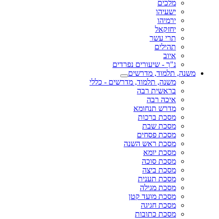
מלכים
ישעיהו
ירמיהו
יחזקאל
תרי עשר
תהילים
איוב
נ"ך - שיעורים נפרדים
משנה, תלמוד, מדרשים
משנה, תלמוד, מדרשים - כללי
בראשית רבה
איכה רבה
מדרש תנחומא
מסכת ברכות
מסכת שבת
מסכת פסחים
מסכת ראש השנה
מסכת יומא
מסכת סוכה
מסכת ביצה
מסכת תענית
מסכת מגילה
מסכת מועד קטן
מסכת חגיגה
מסכת כתובות