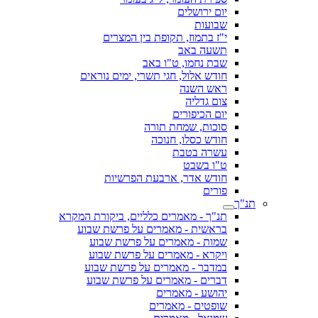
יום ירושלים
שבועות
י"ז בתמוז, תקופת בין המצרים
תשעה באב
שבת נחמו, ט"ו באב
חודש אלול, חגי תשרי, ימים נוראים
ראש השנה
צום גדליה
יום הכיפורים
סוכות, שמחת תורה
חודש כסלו, חנוכה
עשרה בטבת
ט"ו בשבט
חודש אדר, ארבעת הפרשיות
פורים
תנ"ך
תנ"ך - מאמרים כלליים, ביקורת המקרא
בראשית - מאמרים על פרשת שבוע
שמות - מאמרים על פרשת שבוע
ויקרא - מאמרים על פרשת שבוע
במדבר - מאמרים על פרשת שבוע
דברים - מאמרים על פרשת שבוע
יהושע - מאמרים
שופטים - מאמרים