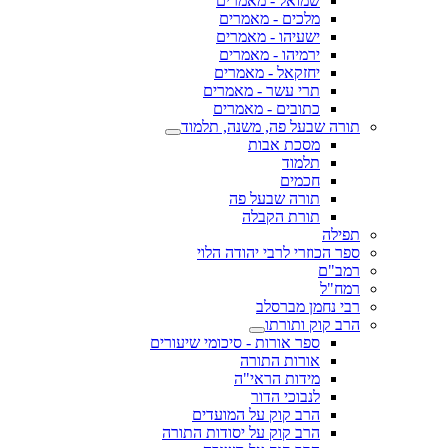
שמואל - מאמרים
מלכים - מאמרים
ישעיהו - מאמרים
ירמיהו - מאמרים
יחזקאל - מאמרים
תרי עשר - מאמרים
כתובים - מאמרים
תורה שבעל פה, משנה, תלמוד
מסכת אבות
תלמוד
חכמים
תורה שבעל פה
תורת הקבלה
תפילה
ספר הכוזרי לרבי יהודה הלוי
רמב"ם
רמח"ל
רבי נחמן מברסלב
הרב קוק ותורתו
ספר אורות - סיכומי שיעורים
אורות התורה
מידות הראי"ה
לנבוכי הדור
הרב קוק על המועדים
הרב קוק על יסודות התורה