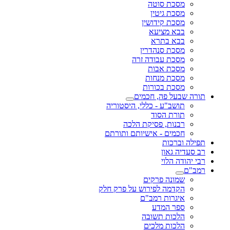
מסכת סוטה
מסכת גיטין
מסכת קידושין
בבא מציעא
בבא בתרא
מסכת סנהדרין
מסכת עבודה זרה
מסכת אבות
מסכת מנחות
מסכת בכורות
תורה שבעל פה, חכמים
תושב"ע - כללי, היסטוריה
תורת הסוד
רבנות, פסיקת הלכה
חכמים - אישיותם ותורתם
תפילה וברכות
רב סעדיה גאון
רבי יהודה הלוי
רמב"ם
שמונה פרקים
הקדמה לפירוש על פרק חלק
איגרות רמב"ם
ספר המדע
הלכות תשובה
הלכות מלכים