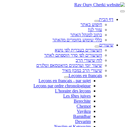
דף הבית
חיפוש באתר
עזור לנו!
כתוב למנהל האתר
כללי שימוש בחומרים מהאתר
שיעורים
השיעורים בעברית לפי נושא
השיעורים לפי סדר הוספתם לאתר
לוח שיעורי הרב
שיעור יומי ועדכונים בוואטסאפ וטלגרם
שיעורי הרב במכון מאיר
Leçons en français
Leçons en français - par sujet
Leçons par ordre chronologique
L'horaire des leçons
Les fêtes juives
Berechite
Chemot
Vayikra
Bamidbar
Devarim
Neviim et Ketouvim