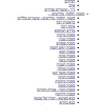
תהילים
איוב
נ"ך - שיעורים נפרדים
משנה, תלמוד, מדרשים
משנה, תלמוד, מדרשים - שיעורים כלליים
בראשית רבה
איכה רבה
מדרש תנחומא
מסכת ברכות
מסכת שבת
מסכת פסחים
מסכת ראש השנה
מסכת יומא
מסכת סוכה
מסכת ביצה
מסכת תענית
מסכת מגילה
מסכת מועד קטן
מסכת חגיגה
מסכת כתובות
מסכת סוטה
מסכת גיטין - אגדות החורבן
מסכת קידושין
בבא מציעא - תנורו של עכנאי
בבא בתרא