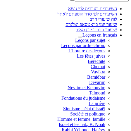
השיעורים בעברית לפי נושא
השיעורים לפי סדר הוספתם לאתר
לוח שיעורי הרב
שיעור יומי בוואטסאפ וטלגרם
שיעורי הרב במכון מאיר
Leçons en français
Leçons par sujet
.Leçons par ordre chron
L'horaire des leçons
Les fêtes juives
Berechite
Chemot
Vayikra
Bamidbar
Devarim
Neviim et Ketouvim
Talmoud
Fondations du judaisme
La prière
Sionisme, l'état d'Israël
Société et politique
Homme et femme, famille
Israel et les nat., B. Noah
Rabbi Yéhouda Halévy