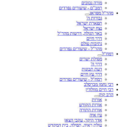
מורה נבוכים
רמב"ם - שיעורים נפרדים
מהר"ל מפראג
גבורות ה'
תפארת ישראל
נצח ישראל
באר הגולה, דרשות מהר"ל
דרך חיים
נתיבות עולם
מהר"ל - שיעורים נפרדים
רמח"ל
מסילת ישרים
דרך ה'
דעת תבונות
דרך עץ חיים
רמח"ל - שיעורים נפרדים
רבי נחמן מברסלב
רבי חיים מוולוז'ין
הרב קוק
אורות
אורות הקודש
אורות התורה
עין איה
אדר היקר, עקבי הצאן
עולת ראיה, תפילה, בית המקדש