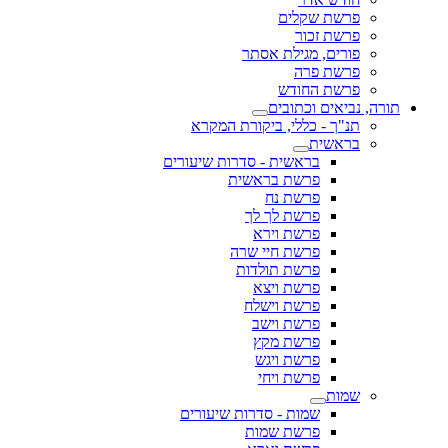
פרשת שקלים
פרשת זכור
פורים, מגילת אסתר
פרשת פרה
פרשת החודש
תורה, נביאים וכתובים
תנ"ך - כללי, ביקורת המקרא
בראשית
בראשית - סדרות שיעורים
פרשת בראשית
פרשת נח
פרשת לך לך
פרשת וירא
פרשת חיי שרה
פרשת תולדות
פרשת ויצא
פרשת וישלח
פרשת וישב
פרשת מקץ
פרשת ויגש
פרשת ויחי
שמות
שמות - סדרות שיעורים
פרשת שמות