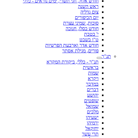
חודש אלול, חגי תשרי, ימים נוראים - כללי
ראש השנה
צום גדליה
יום הכיפורים
סוכות, שמיני עצרת
חודש כסלו, חנוכה
י' בטבת
ט"ו בשבט
חודש אדר וארבעת הפרשיות
פורים, מגילת אסתר
תנ"ך
תנ"ך - כללי, ביקורת המקרא
בראשית
שמות
ויקרא
במדבר
דברים
יהושע
שופטים
שמואל
מלכים
ישעיהו
ירמיהו
יחזקאל
תרי עשר