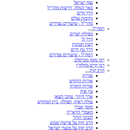
נצח ישראל
באר הגולה, דרשות מהר"ל
דרך חיים
נתיבות עולם
מהר"ל - שיעורים נפרדים
רמח"ל
מסילת ישרים
דרך ה'
דעת תבונות
דרך עץ חיים
רמח"ל - שיעורים נפרדים
רבי נחמן מברסלב
רבי חיים מוולוז'ין
הרב קוק
אורות
אורות הקודש
אורות התורה
עין איה
אדר היקר, עקבי הצאן
עולת ראיה, תפילה, בית המקדש
מוסר אביך
מאמרי הראי"ה
לנבוכי הדור
הרב קוק על פרשת שבוע
הרב קוק על מועדי ישראל