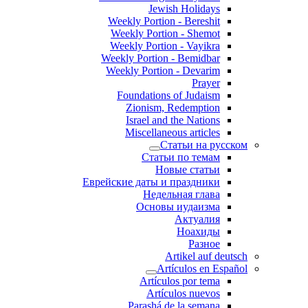
Jewish Holidays
Weekly Portion - Bereshit
Weekly Portion - Shemot
Weekly Portion - Vayikra
Weekly Portion - Bemidbar
Weekly Portion - Devarim
Prayer
Foundations of Judaism
Zionism, Redemption
Israel and the Nations
Miscellaneous articles
Статьи на русском
Статьи по темам
Новые статьи
Еврейские даты и праздники
Недельная глава
Основы иудаизма
Актуалия
Ноахиды
Разное
Artikel auf deutsch
Artículos en Español
Artículos por tema
Artículos nuevos
Parashá de la semana