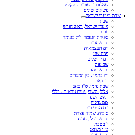
שאלות ותשובות - הקלטות
נושאים שונים
שבת ומועדי ישראל
שבת
מועדי ישראל, ראש חודש
פסח
ספירת העומר, ל"ג בעומר
חודש אייר
יום העצמאות
פסח שני
יום ירושלים
שבועות
חודש תמוז
י"ז בתמוז, בין המצרים
ט' באב
שבת נחמו, ט"ו באב
אלול, תשרי, ימים נוראים - כללי
ראש השנה
צום גדליה
יום הכיפורים
סוכות, שמיני עצרת
חודש כסלו, חנוכה
י' בטבת
ט"ו בשבט
חודש אדר