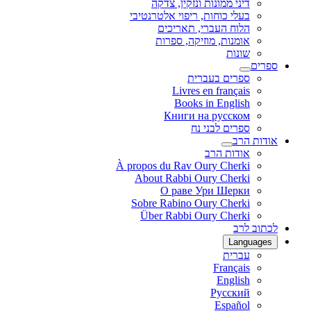
דיני ממונות ונזקין, צדקה
בעלי כוחות, ריפוי אלטרנטיבי
הלוח העברי, תאריכים
אומנות, מוזיקה, ספרות
שונות
ספרים
ספרים בעברית
Livres en français
Books in English
Книги на русском
ספרים לבני נח
אודות הרב
אודות הרב
À propos du Rav Oury Cherki
About Rabbi Oury Cherki
О раве Ури Шерки
Sobre Rabino Oury Cherki
Über Rabbi Oury Cherki
לכתוב לרב
Languages
עברית
Français
English
Русский
Español