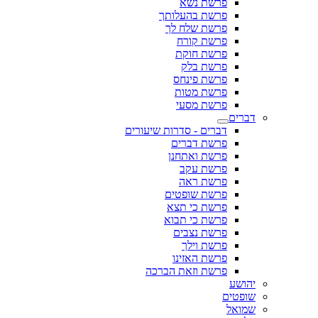
פרשת נשא
פרשת בהעלותך
פרשת שלח לך
פרשת קורח
פרשת חוקת
פרשת בלק
פרשת פינחס
פרשת מטות
פרשת מסעי
דברים
דברים - סדרות שיעורים
פרשת דברים
פרשת ואתחנן
פרשת עקב
פרשת ראה
פרשת שופטים
פרשת כי תצא
פרשת כי תבוא
פרשת נצבים
פרשת וילך
פרשת האזינו
פרשת וזאת הברכה
יהושע
שופטים
שמואל