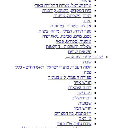
שואה
ארץ ישראל, מצוות התלויות בארץ
בית המקדש, כהנים, קורבנות
זוגיות, משפחה, צניעות
חינוך
אכילה, כשרות, צמחונות
ספר תורה, תפילין, מזוזה, ציצית
גשם, מיים, סביבה, גיאוגרפיה
אומנות, ספורט, פנאי
שאלות ותשובות - הקלטות
נושאים שונים
שבת ומועדי ישראל
שבת
הלוח העברי, מועדי ישראל, ראש חודש - כללי
פסח
ספירת העומר, ל"ג בעומר
חודש אייר
יום העצמאות
פסח שני
יום ירושלים
שבועות
חודש תמוז
י"ז בתמוז, בין המצרים
ט' באב
שבת נחמו, ט"ו באב