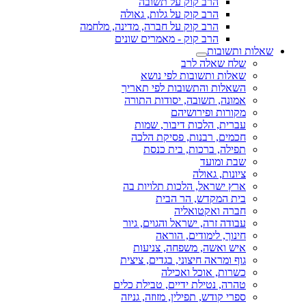
הרב קוק על תשובה
הרב קוק על גלות, גאולה
הרב קוק על חברה, מדינה, מלחמה
הרב קוק - מאמרים שונים
שאלות ותשובות
שלח שאלה לרב
שאלות ותשובות לפי נושא
השאלות והתשובות לפי תאריך
אמונה, תשובה, יסודות התורה
מקורות ופירושיהם
עברית, הלכות דיבור, שמות
חכמים, רבנות, פסיקת הלכה
תפילה, ברכות, בית כנסת
שבת ומועד
ציונות, גאולה
ארץ ישראל, הלכות תלויות בה
בית המקדש, הר הבית
חברה ואקטואליה
עבודה זרה, ישראל והגוים, גיור
חינוך, לימודים, הוראה
איש ואשה, משפחה, צניעות
גוף ומראה חיצוני, בגדים, ציצית
כשרות, אוכל ואכילה
טהרה, נטילת ידיים, טבילת כלים
ספרי קודש, תפילין, מזוזה, גניזה