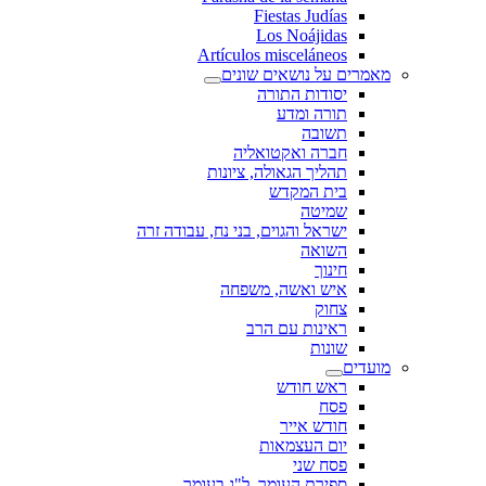
Fiestas Judías
Los Noájidas
Artículos misceláneos
מאמרים על נושאים שונים
יסודות התורה
תורה ומדע
תשובה
חברה ואקטואליה
תהליך הגאולה, ציונות
בית המקדש
שמיטה
ישראל והגוים, בני נח, עבודה זרה
השואה
חינוך
איש ואשה, משפחה
צחוק
ראינות עם הרב
שונות
מועדים
ראש חודש
פסח
חודש אייר
יום העצמאות
פסח שני
ספירת העומר, ל"ג בעומר