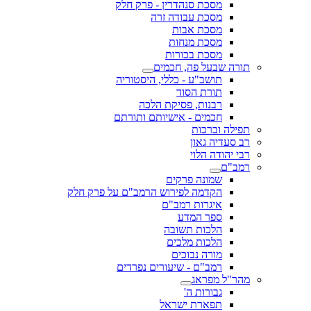
מסכת סנהדרין - פרק חלק
מסכת עבודה זרה
מסכת אבות
מסכת מנחות
מסכת בכורות
תורה שבעל פה, חכמים
תושב"ע - כללי, היסטוריה
תורת הסוד
רבנות, פסיקת הלכה
חכמים - אישיותם ותורתם
תפילה וברכות
רב סעדיה גאון
רבי יהודה הלוי
רמב"ם
שמונה פרקים
הקדמה לפירוש הרמב"ם על פרק חלק
איגרות רמב"ם
ספר המדע
הלכות תשובה
הלכות מלכים
מורה נבוכים
רמב"ם - שיעורים נפרדים
מהר"ל מפראג
גבורות ה'
תפארת ישראל