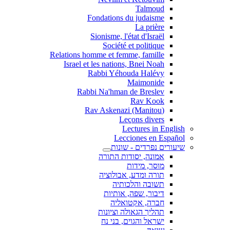
Talmoud
Fondations du judaisme
La prière
Sionisme, l'état d'Israël
Société et politique
Relations homme et femme, famille
Israel et les nations, Bnei Noah
Rabbi Yéhouda Halévy
Maimonide
Rabbi Na'hman de Breslev
Rav Kook
(Rav Askenazi (Manitou
Leçons divers
Lectures in English
Lecciones en Español
שיעורים נפרדים - שונות
אמונה, יסודות התורה
מוסר, מידות
תורה ומדע, אבולוציה
תשובה והלכותיה
דיבור, שפה, אותיות
חברה, אקטואליה
תהליך הגאולה וציונות
ישראל והגוים, בני נח