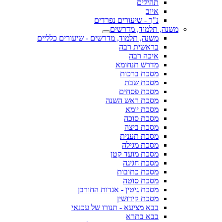
תהילים
איוב
נ"ך - שיעורים נפרדים
משנה, תלמוד, מדרשים
משנה, תלמוד, מדרשים - שיעורים כלליים
בראשית רבה
איכה רבה
מדרש תנחומא
מסכת ברכות
מסכת שבת
מסכת פסחים
מסכת ראש השנה
מסכת יומא
מסכת סוכה
מסכת ביצה
מסכת תענית
מסכת מגילה
מסכת מועד קטן
מסכת חגיגה
מסכת כתובות
מסכת סוטה
מסכת גיטין - אגדות החורבן
מסכת קידושין
בבא מציעא - תנורו של עכנאי
בבא בתרא