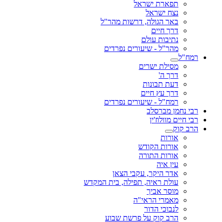
תפארת ישראל
נצח ישראל
באר הגולה, דרשות מהר"ל
דרך חיים
נתיבות עולם
מהר"ל - שיעורים נפרדים
רמח"ל
מסילת ישרים
דרך ה'
דעת תבונות
דרך עץ חיים
רמח"ל - שיעורים נפרדים
רבי נחמן מברסלב
רבי חיים מוולוז'ין
הרב קוק
אורות
אורות הקודש
אורות התורה
עין איה
אדר היקר, עקבי הצאן
עולת ראיה, תפילה, בית המקדש
מוסר אביך
מאמרי הראי"ה
לנבוכי הדור
הרב קוק על פרשת שבוע