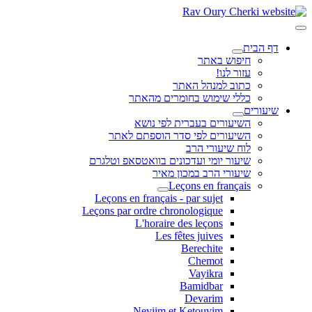
דף הבית
חיפוש באתר
עזור לנו!
כתוב למנהל האתר
כללי שימוש בחומרים מהאתר
שיעורים
השיעורים בעברית לפי נושא
השיעורים לפי סדר הוספתם לאתר
לוח שיעורי הרב
שיעור יומי ועדכונים בוואטסאפ וטלגרם
שיעורי הרב במכון מאיר
Leçons en français
Leçons en français - par sujet
Leçons par ordre chronologique
L'horaire des leçons
Les fêtes juives
Berechite
Chemot
Vayikra
Bamidbar
Devarim
Neviim et Ketouvim