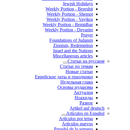
Jewish Holidays
Weekly Portion - Bereshit
Weekly Portion - Shemot
Weekly Portion - Vayikra
Weekly Portion - Bemidbar
Weekly Portion - Devarim
Prayer
Foundations of Judaism
Zionism, Redemption
Israel and the Nations
Miscellaneous articles
Статьи на русском
Статьи по темам
Новые статьи
Еврейские даты и праздники
Недельная глава
Основы иудаизма
Актуалия
Ноахиды
Разное
Artikel auf deutsch
Artículos en Español
Artículos por tema
Artículos nuevos
Parashá de la semana