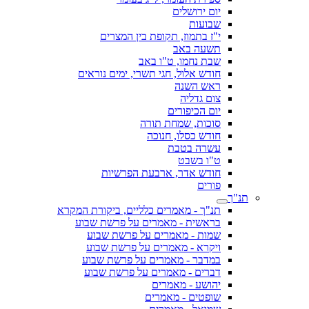
יום ירושלים
שבועות
י"ז בתמוז, תקופת בין המצרים
תשעה באב
שבת נחמו, ט"ו באב
חודש אלול, חגי תשרי, ימים נוראים
ראש השנה
צום גדליה
יום הכיפורים
סוכות, שמחת תורה
חודש כסלו, חנוכה
עשרה בטבת
ט"ו בשבט
חודש אדר, ארבעת הפרשיות
פורים
תנ"ך
תנ"ך - מאמרים כלליים, ביקורת המקרא
בראשית - מאמרים על פרשת שבוע
שמות - מאמרים על פרשת שבוע
ויקרא - מאמרים על פרשת שבוע
במדבר - מאמרים על פרשת שבוע
דברים - מאמרים על פרשת שבוע
יהושע - מאמרים
שופטים - מאמרים