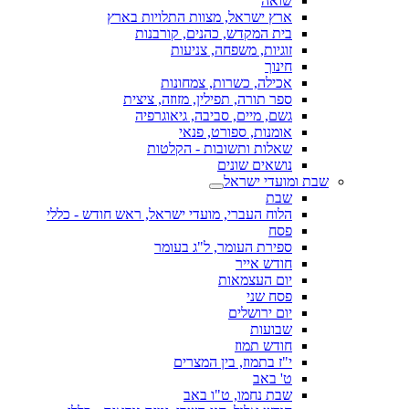
שואה
ארץ ישראל, מצוות התלויות בארץ
בית המקדש, כהנים, קורבנות
זוגיות, משפחה, צניעות
חינוך
אכילה, כשרות, צמחונות
ספר תורה, תפילין, מזוזה, ציצית
גשם, מיים, סביבה, גיאוגרפיה
אומנות, ספורט, פנאי
שאלות ותשובות - הקלטות
נושאים שונים
שבת ומועדי ישראל
שבת
הלוח העברי, מועדי ישראל, ראש חודש - כללי
פסח
ספירת העומר, ל"ג בעומר
חודש אייר
יום העצמאות
פסח שני
יום ירושלים
שבועות
חודש תמוז
י"ז בתמוז, בין המצרים
ט' באב
שבת נחמו, ט"ו באב