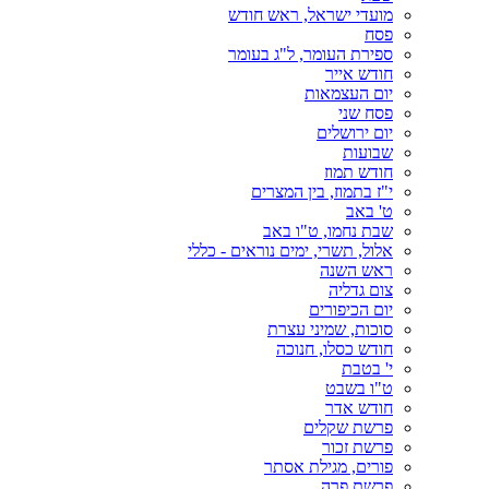
מועדי ישראל, ראש חודש
פסח
ספירת העומר, ל"ג בעומר
חודש אייר
יום העצמאות
פסח שני
יום ירושלים
שבועות
חודש תמוז
י"ז בתמוז, בין המצרים
ט' באב
שבת נחמו, ט"ו באב
אלול, תשרי, ימים נוראים - כללי
ראש השנה
צום גדליה
יום הכיפורים
סוכות, שמיני עצרת
חודש כסלו, חנוכה
י' בטבת
ט"ו בשבט
חודש אדר
פרשת שקלים
פרשת זכור
פורים, מגילת אסתר
פרשת פרה