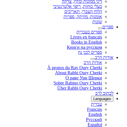
דיני ממונות ונזקין, צדקה
בעלי כוחות, ריפוי אלטרנטיבי
הלוח העברי, תאריכים
אומנות, מוזיקה, ספרות
שונות
ספרים
ספרים בעברית
Livres en français
Books in English
Книги на русском
ספרים לבני נח
אודות הרב
אודות הרב
À propos du Rav Oury Cherki
About Rabbi Oury Cherki
О раве Ури Шерки
Sobre Rabino Oury Cherki
Über Rabbi Oury Cherki
לכתוב לרב
Languages
עברית
Français
English
Русский
Español