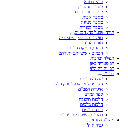
בבא בתרא
מסכת סנהדרין
מסכת עבודה זרה
מסכת אבות
מסכת מנחות
מסכת בכורות
תורה שבעל פה, חכמים
תושב"ע - כללי, היסטוריה
תורת הסוד
רבנות, פסיקת הלכה
חכמים - אישיותם ותורתם
תפילה וברכות
רב סעדיה גאון
רבי יהודה הלוי
רמב"ם
שמונה פרקים
הקדמה לפירוש על פרק חלק
איגרות רמב"ם
ספר המדע
הלכות תשובה
הלכות מלכים
מורה נבוכים
רמב"ם - שיעורים נפרדים
מהר"ל מפראג
גבורות ה'