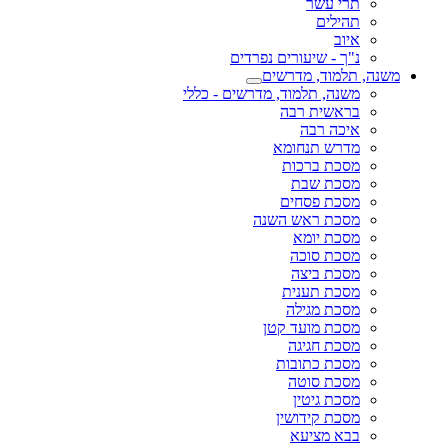
תרי עשר
תהילים
איוב
נ"ך - שיעורים נפרדים
משנה, תלמוד, מדרשים
משנה, תלמוד, מדרשים - כללי
בראשית רבה
איכה רבה
מדרש תנחומא
מסכת ברכות
מסכת שבת
מסכת פסחים
מסכת ראש השנה
מסכת יומא
מסכת סוכה
מסכת ביצה
מסכת תענית
מסכת מגילה
מסכת מועד קטן
מסכת חגיגה
מסכת כתובות
מסכת סוטה
מסכת גיטין
מסכת קידושין
בבא מציעא