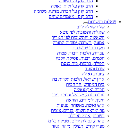
הרב קוק על תשובה
הרב קוק על גלות, גאולה
הרב קוק על חברה, מדינה, מלחמה
הרב קוק - מאמרים שונים
שאלות ותשובות
שלח שאלה לרב
שאלות ותשובות לפי נושא
השאלות והתשובות לפי תאריך
אמונה, תשובה, יסודות התורה
מקורות ופירושיהם
עברית, הלכות דיבור, שמות
חכמים, רבנות, פסיקת הלכה
תפילה, ברכות, בית כנסת
שבת ומועד
ציונות, גאולה
ארץ ישראל, הלכות תלויות בה
בית המקדש, הר הבית
חברה ואקטואליה
עבודה זרה, ישראל והגוים, גיור
חינוך, לימודים, הוראה
איש ואשה, משפחה, צניעות
גוף ומראה חיצוני, בגדים, ציצית
כשרות, אוכל ואכילה
טהרה, נטילת ידיים, טבילת כלים
ספרי קודש, תפילין, מזוזה, גניזה