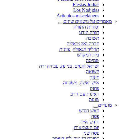
Fiestas Judías
Los Noájidas
Artículos misceláneos
מאמרים על נושאים שונים
יסודות התורה
תורה ומדע
תשובה
חברה ואקטואליה
תהליך הגאולה, ציונות
בית המקדש
שמיטה
ישראל והגוים, בני נח, עבודה זרה
השואה
חינוך
איש ואשה, משפחה
צחוק
ראינות עם הרב
שונות
מועדים
ראש חודש
פסח
חודש אייר
יום העצמאות
פסח שני
ספירת העומר, ל"ג בעומר