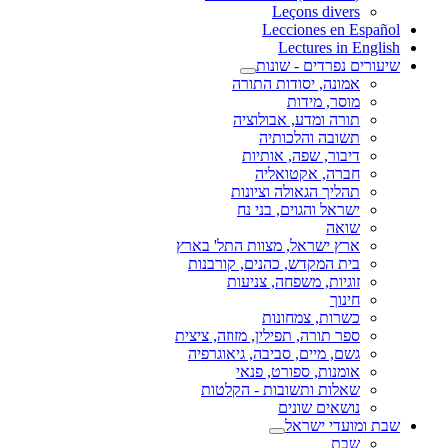
Leçons divers
Lecciones en Español
Lectures in English
שיעורים נפרדים - שונות
אמונה, יסודות התורה
מוסר, מידות
תורה ומדע, אבולוציה
תשובה והלכותיה
דיבור, שפה, אותיות
חברה, אקטואליה
תהליך הגאולה וציונות
ישראל והגוים, בני נח
שואה
ארץ ישראל, מצוות התל' בארץ
בית המקדש, כהנים, קורבנות
זוגיות, משפחה, צניעות
חינוך
כשרות, צמחונות
ספר תורה, תפילין, מזוזה, ציצית
גשם, מיים, סביבה, גיאוגרפיה
אומנות, ספורט, פנאי
שאלות ותשובות - הקלטות
נושאים שונים
שבת ומועדי ישראל
שבת