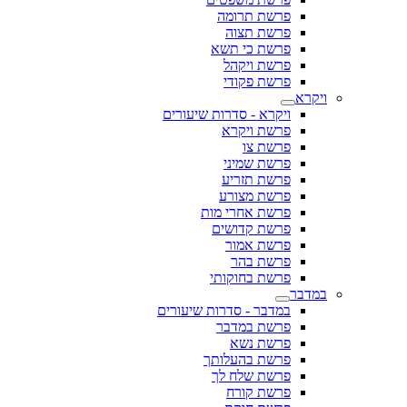
פרשת תרומה
פרשת תצוה
פרשת כי תשא
פרשת ויקהל
פרשת פקודי
ויקרא
ויקרא - סדרות שיעורים
פרשת ויקרא
פרשת צו
פרשת שמיני
פרשת תזריע
פרשת מצורע
פרשת אחרי מות
פרשת קדושים
פרשת אמור
פרשת בהר
פרשת בחוקותי
במדבר
במדבר - סדרות שיעורים
פרשת במדבר
פרשת נשא
פרשת בהעלותך
פרשת שלח לך
פרשת קורח