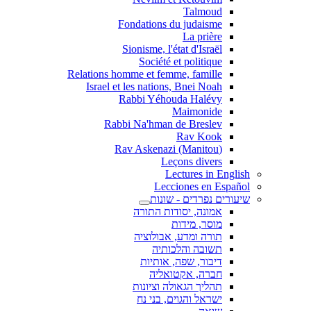
Talmoud
Fondations du judaisme
La prière
Sionisme, l'état d'Israël
Société et politique
Relations homme et femme, famille
Israel et les nations, Bnei Noah
Rabbi Yéhouda Halévy
Maimonide
Rabbi Na'hman de Breslev
Rav Kook
(Rav Askenazi (Manitou
Leçons divers
Lectures in English
Lecciones en Español
שיעורים נפרדים - שונות
אמונה, יסודות התורה
מוסר, מידות
תורה ומדע, אבולוציה
תשובה והלכותיה
דיבור, שפה, אותיות
חברה, אקטואליה
תהליך הגאולה וציונות
ישראל והגוים, בני נח