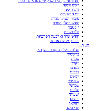
חודש אלול, חגי תשרי, ימים נוראים - כללי
ראש השנה
צום גדליה
יום הכיפורים
סוכות, שמיני עצרת
חודש כסלו, חנוכה
י' בטבת
ט"ו בשבט
חודש אדר וארבעת הפרשיות
פורים, מגילת אסתר
תנ"ך
תנ"ך - כללי, ביקורת המקרא
בראשית
שמות
ויקרא
במדבר
דברים
יהושע
שופטים
שמואל
מלכים
ישעיהו
ירמיהו
יחזקאל
תרי עשר