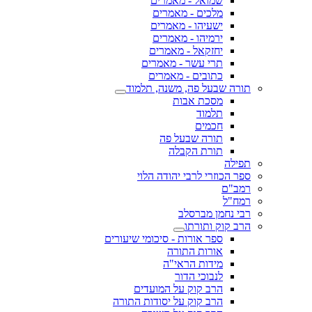
שמואל - מאמרים
מלכים - מאמרים
ישעיהו - מאמרים
ירמיהו - מאמרים
יחזקאל - מאמרים
תרי עשר - מאמרים
כתובים - מאמרים
תורה שבעל פה, משנה, תלמוד
מסכת אבות
תלמוד
חכמים
תורה שבעל פה
תורת הקבלה
תפילה
ספר הכוזרי לרבי יהודה הלוי
רמב"ם
רמח"ל
רבי נחמן מברסלב
הרב קוק ותורתו
ספר אורות - סיכומי שיעורים
אורות התורה
מידות הראי"ה
לנבוכי הדור
הרב קוק על המועדים
הרב קוק על יסודות התורה