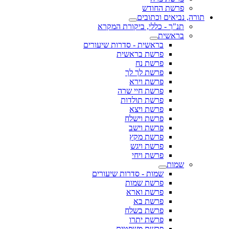
פרשת החודש
תורה, נביאים וכתובים
תנ"ך - כללי, ביקורת המקרא
בראשית
בראשית - סדרות שיעורים
פרשת בראשית
פרשת נח
פרשת לך לך
פרשת וירא
פרשת חיי שרה
פרשת תולדות
פרשת ויצא
פרשת וישלח
פרשת וישב
פרשת מקץ
פרשת ויגש
פרשת ויחי
שמות
שמות - סדרות שיעורים
פרשת שמות
פרשת וארא
פרשת בא
פרשת בשלח
פרשת יתרו
פרשת משפטים