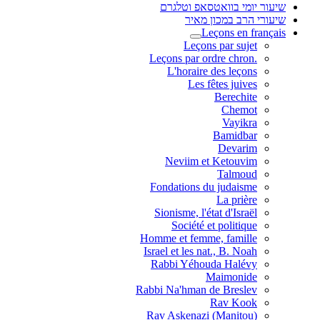
שיעור יומי בוואטסאפ וטלגרם
שיעורי הרב במכון מאיר
Leçons en français
Leçons par sujet
.Leçons par ordre chron
L'horaire des leçons
Les fêtes juives
Berechite
Chemot
Vayikra
Bamidbar
Devarim
Neviim et Ketouvim
Talmoud
Fondations du judaisme
La prière
Sionisme, l'état d'Israël
Société et politique
Homme et femme, famille
Israel et les nat., B. Noah
Rabbi Yéhouda Halévy
Maimonide
Rabbi Na'hman de Breslev
Rav Kook
(Rav Askenazi (Manitou