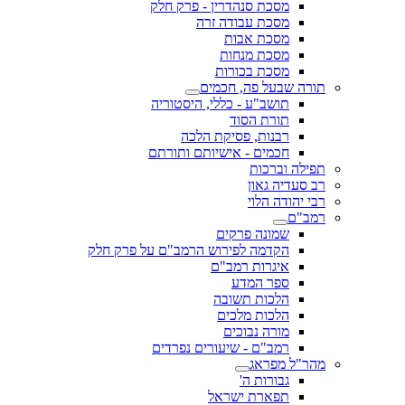
מסכת סנהדרין - פרק חלק
מסכת עבודה זרה
מסכת אבות
מסכת מנחות
מסכת בכורות
תורה שבעל פה, חכמים
תושב"ע - כללי, היסטוריה
תורת הסוד
רבנות, פסיקת הלכה
חכמים - אישיותם ותורתם
תפילה וברכות
רב סעדיה גאון
רבי יהודה הלוי
רמב"ם
שמונה פרקים
הקדמה לפירוש הרמב"ם על פרק חלק
איגרות רמב"ם
ספר המדע
הלכות תשובה
הלכות מלכים
מורה נבוכים
רמב"ם - שיעורים נפרדים
מהר"ל מפראג
גבורות ה'
תפארת ישראל