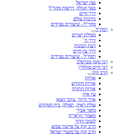
נצח ישראל
באר הגולה, דרשות מהר"ל
דרך חיים
נתיבות עולם
מהר"ל - שיעורים נפרדים
רמח"ל
מסילת ישרים
דרך ה'
דעת תבונות
דרך עץ חיים
רמח"ל - שיעורים נפרדים
רבי נחמן מברסלב
רבי חיים מוולוז'ין
הרב קוק
אורות
אורות הקודש
אורות התורה
עין איה
אדר היקר, עקבי הצאן
עולת ראיה, תפילה, בית המקדש
מוסר אביך
מאמרי הראי"ה
לנבוכי הדור
הרב קוק על פרשת שבוע
הרב קוק על מועדי ישראל