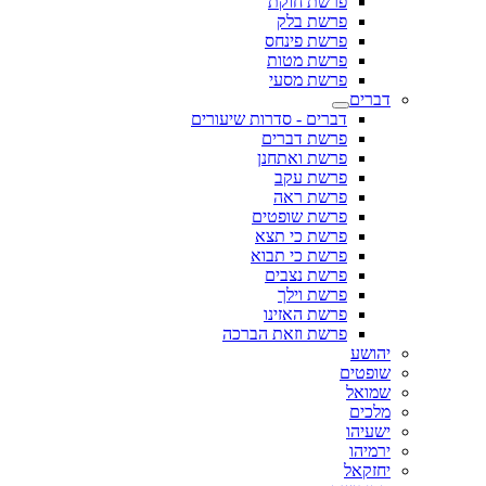
פרשת חוקת
פרשת בלק
פרשת פינחס
פרשת מטות
פרשת מסעי
דברים
דברים - סדרות שיעורים
פרשת דברים
פרשת ואתחנן
פרשת עקב
פרשת ראה
פרשת שופטים
פרשת כי תצא
פרשת כי תבוא
פרשת נצבים
פרשת וילך
פרשת האזינו
פרשת וזאת הברכה
יהושע
שופטים
שמואל
מלכים
ישעיהו
ירמיהו
יחזקאל