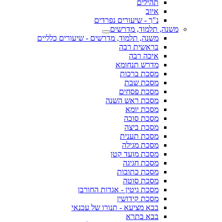
תהילים
איוב
נ"ך - שיעורים נפרדים
משנה, תלמוד, מדרשים
משנה, תלמוד, מדרשים - שיעורים כלליים
בראשית רבה
איכה רבה
מדרש תנחומא
מסכת ברכות
מסכת שבת
מסכת פסחים
מסכת ראש השנה
מסכת יומא
מסכת סוכה
מסכת ביצה
מסכת תענית
מסכת מגילה
מסכת מועד קטן
מסכת חגיגה
מסכת כתובות
מסכת סוטה
מסכת גיטין - אגדות החורבן
מסכת קידושין
בבא מציעא - תנורו של עכנאי
בבא בתרא