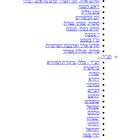
חודש אלול, חגי תשרי, ימים נוראים - כללי
ראש השנה
צום גדליה
יום הכיפורים
סוכות, שמיני עצרת
חודש כסלו, חנוכה
י' בטבת
ט"ו בשבט
חודש אדר וארבעת הפרשיות
פורים, מגילת אסתר
תנ"ך
תנ"ך - כללי, ביקורת המקרא
בראשית
שמות
ויקרא
במדבר
דברים
יהושע
שופטים
שמואל
מלכים
ישעיהו
ירמיהו
יחזקאל
תרי עשר