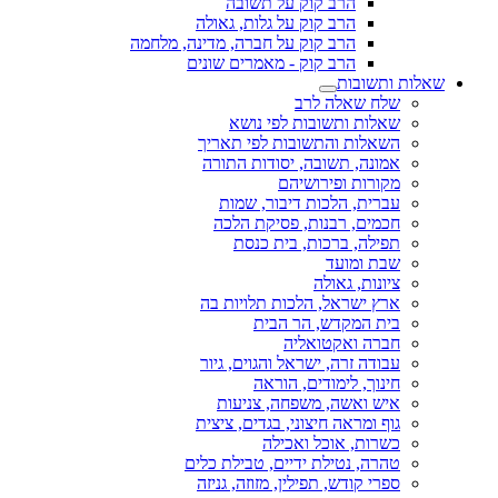
הרב קוק על תשובה
הרב קוק על גלות, גאולה
הרב קוק על חברה, מדינה, מלחמה
הרב קוק - מאמרים שונים
שאלות ותשובות
שלח שאלה לרב
שאלות ותשובות לפי נושא
השאלות והתשובות לפי תאריך
אמונה, תשובה, יסודות התורה
מקורות ופירושיהם
עברית, הלכות דיבור, שמות
חכמים, רבנות, פסיקת הלכה
תפילה, ברכות, בית כנסת
שבת ומועד
ציונות, גאולה
ארץ ישראל, הלכות תלויות בה
בית המקדש, הר הבית
חברה ואקטואליה
עבודה זרה, ישראל והגוים, גיור
חינוך, לימודים, הוראה
איש ואשה, משפחה, צניעות
גוף ומראה חיצוני, בגדים, ציצית
כשרות, אוכל ואכילה
טהרה, נטילת ידיים, טבילת כלים
ספרי קודש, תפילין, מזוזה, גניזה