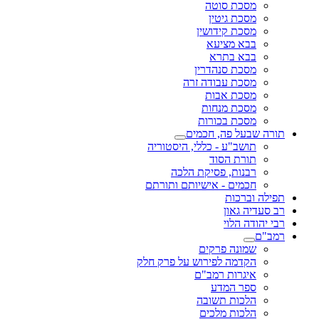
מסכת סוטה
מסכת גיטין
מסכת קידושין
בבא מציעא
בבא בתרא
מסכת סנהדרין
מסכת עבודה זרה
מסכת אבות
מסכת מנחות
מסכת בכורות
תורה שבעל פה, חכמים
תושב"ע - כללי, היסטוריה
תורת הסוד
רבנות, פסיקת הלכה
חכמים - אישיותם ותורתם
תפילה וברכות
רב סעדיה גאון
רבי יהודה הלוי
רמב"ם
שמונה פרקים
הקדמה לפירוש על פרק חלק
איגרות רמב"ם
ספר המדע
הלכות תשובה
הלכות מלכים