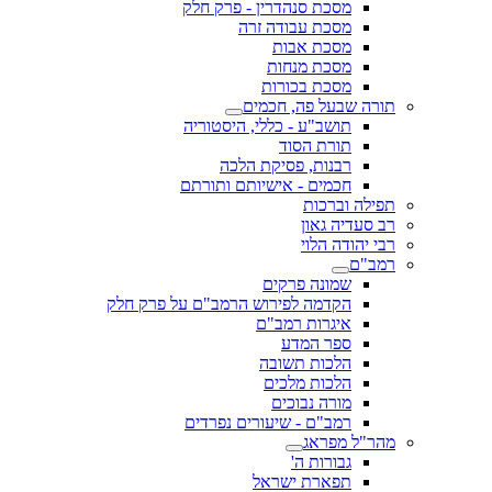
מסכת סנהדרין - פרק חלק
מסכת עבודה זרה
מסכת אבות
מסכת מנחות
מסכת בכורות
תורה שבעל פה, חכמים
תושב"ע - כללי, היסטוריה
תורת הסוד
רבנות, פסיקת הלכה
חכמים - אישיותם ותורתם
תפילה וברכות
רב סעדיה גאון
רבי יהודה הלוי
רמב"ם
שמונה פרקים
הקדמה לפירוש הרמב"ם על פרק חלק
איגרות רמב"ם
ספר המדע
הלכות תשובה
הלכות מלכים
מורה נבוכים
רמב"ם - שיעורים נפרדים
מהר"ל מפראג
גבורות ה'
תפארת ישראל