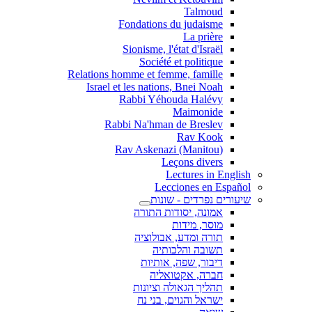
Talmoud
Fondations du judaisme
La prière
Sionisme, l'état d'Israël
Société et politique
Relations homme et femme, famille
Israel et les nations, Bnei Noah
Rabbi Yéhouda Halévy
Maimonide
Rabbi Na'hman de Breslev
Rav Kook
(Rav Askenazi (Manitou
Leçons divers
Lectures in English
Lecciones en Español
שיעורים נפרדים - שונות
אמונה, יסודות התורה
מוסר, מידות
תורה ומדע, אבולוציה
תשובה והלכותיה
דיבור, שפה, אותיות
חברה, אקטואליה
תהליך הגאולה וציונות
ישראל והגוים, בני נח