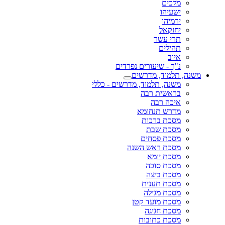
מלכים
ישעיהו
ירמיהו
יחזקאל
תרי עשר
תהילים
איוב
נ"ך - שיעורים נפרדים
משנה, תלמוד, מדרשים
משנה, תלמוד, מדרשים - כללי
בראשית רבה
איכה רבה
מדרש תנחומא
מסכת ברכות
מסכת שבת
מסכת פסחים
מסכת ראש השנה
מסכת יומא
מסכת סוכה
מסכת ביצה
מסכת תענית
מסכת מגילה
מסכת מועד קטן
מסכת חגיגה
מסכת כתובות