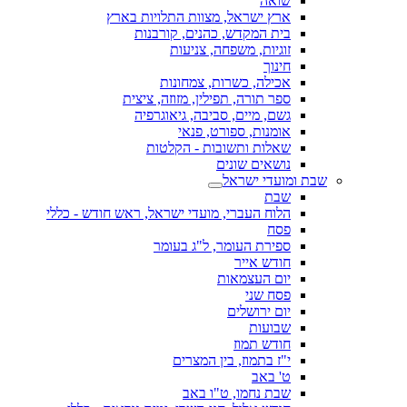
שואה
ארץ ישראל, מצוות התלויות בארץ
בית המקדש, כהנים, קורבנות
זוגיות, משפחה, צניעות
חינוך
אכילה, כשרות, צמחונות
ספר תורה, תפילין, מזוזה, ציצית
גשם, מיים, סביבה, גיאוגרפיה
אומנות, ספורט, פנאי
שאלות ותשובות - הקלטות
נושאים שונים
שבת ומועדי ישראל
שבת
הלוח העברי, מועדי ישראל, ראש חודש - כללי
פסח
ספירת העומר, ל"ג בעומר
חודש אייר
יום העצמאות
פסח שני
יום ירושלים
שבועות
חודש תמוז
י"ז בתמוז, בין המצרים
ט' באב
שבת נחמו, ט"ו באב