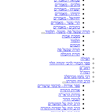
שמואל - מאמרים
מלכים - מאמרים
ישעיהו - מאמרים
ירמיהו - מאמרים
יחזקאל - מאמרים
תרי עשר - מאמרים
כתובים - מאמרים
תורה שבעל פה, משנה, תלמוד
מסכת אבות
תלמוד
חכמים
תורה שבעל פה
תורת הקבלה
תפילה
ספר הכוזרי לרבי יהודה הלוי
רמב"ם
רמח"ל
רבי נחמן מברסלב
הרב קוק ותורתו
ספר אורות - סיכומי שיעורים
אורות התורה
מידות הראי"ה
לנבוכי הדור
הרב קוק על המועדים
הרב קוק על יסודות התורה