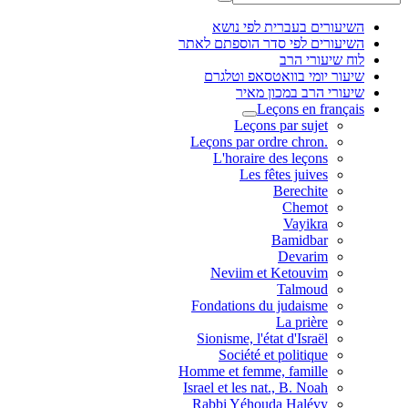
השיעורים בעברית לפי נושא
השיעורים לפי סדר הוספתם לאתר
לוח שיעורי הרב
שיעור יומי בוואטסאפ וטלגרם
שיעורי הרב במכון מאיר
Leçons en français
Leçons par sujet
.Leçons par ordre chron
L'horaire des leçons
Les fêtes juives
Berechite
Chemot
Vayikra
Bamidbar
Devarim
Neviim et Ketouvim
Talmoud
Fondations du judaisme
La prière
Sionisme, l'état d'Israël
Société et politique
Homme et femme, famille
Israel et les nat., B. Noah
Rabbi Yéhouda Halévy