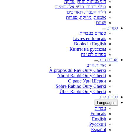
דיני ממונות ונזקין, צדקה
בעלי כוחות, ריפוי אלטרנטיבי
הלוח העברי, תאריכים
אומנות, מוזיקה, ספרות
שונות
ספרים
ספרים בעברית
Livres en français
Books in English
Книги на русском
ספרים לבני נח
אודות הרב
אודות הרב
À propos du Rav Oury Cherki
About Rabbi Oury Cherki
О раве Ури Шерки
Sobre Rabino Oury Cherki
Über Rabbi Oury Cherki
לכתוב לרב
Languages
עברית
Français
English
Русский
Español