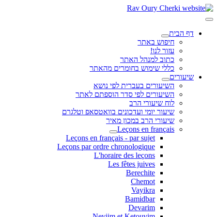
דף הבית
חיפוש באתר
עזור לנו!
כתוב למנהל האתר
כללי שימוש בחומרים מהאתר
שיעורים
השיעורים בעברית לפי נושא
השיעורים לפי סדר הוספתם לאתר
לוח שיעורי הרב
שיעור יומי ועדכונים בוואטסאפ וטלגרם
שיעורי הרב במכון מאיר
Leçons en français
Leçons en français - par sujet
Leçons par ordre chronologique
L'horaire des leçons
Les fêtes juives
Berechite
Chemot
Vayikra
Bamidbar
Devarim
Neviim et Ketouvim