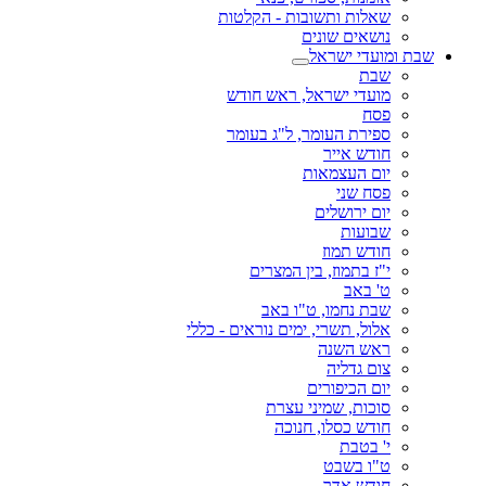
שאלות ותשובות - הקלטות
נושאים שונים
שבת ומועדי ישראל
שבת
מועדי ישראל, ראש חודש
פסח
ספירת העומר, ל"ג בעומר
חודש אייר
יום העצמאות
פסח שני
יום ירושלים
שבועות
חודש תמוז
י"ז בתמוז, בין המצרים
ט' באב
שבת נחמו, ט"ו באב
אלול, תשרי, ימים נוראים - כללי
ראש השנה
צום גדליה
יום הכיפורים
סוכות, שמיני עצרת
חודש כסלו, חנוכה
י' בטבת
ט"ו בשבט
חודש אדר