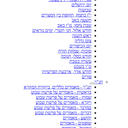
יום ירושלים
שבועות
י"ז בתמוז, תקופת בין המצרים
תשעה באב
שבת נחמו, ט"ו באב
חודש אלול, חגי תשרי, ימים נוראים
ראש השנה
צום גדליה
יום הכיפורים
סוכות, שמחת תורה
חודש כסלו, חנוכה
עשרה בטבת
ט"ו בשבט
חודש אדר, ארבעת הפרשיות
פורים
תנ"ך
תנ"ך - מאמרים כלליים, ביקורת המקרא
בראשית - מאמרים על פרשת שבוע
שמות - מאמרים על פרשת שבוע
ויקרא - מאמרים על פרשת שבוע
במדבר - מאמרים על פרשת שבוע
דברים - מאמרים על פרשת שבוע
יהושע - מאמרים
שופטים - מאמרים