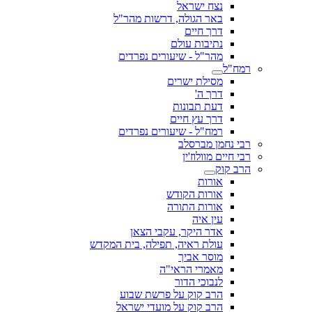
נצח ישראל
באר הגולה, דרשות מהר"ל
דרך חיים
נתיבות עולם
מהר"ל - שיעורים נפרדים
רמח"ל
מסילת ישרים
דרך ה'
דעת תבונות
דרך עץ חיים
רמח"ל - שיעורים נפרדים
רבי נחמן מברסלב
רבי חיים מוולוז'ין
הרב קוק
אורות
אורות הקודש
אורות התורה
עין איה
אדר היקר, עקבי הצאן
עולת ראיה, תפילה, בית המקדש
מוסר אביך
מאמרי הראי"ה
לנבוכי הדור
הרב קוק על פרשת שבוע
הרב קוק על מועדי ישראל