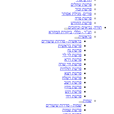
פרשת שקלים
פרשת זכור
פורים, מגילת אסתר
פרשת פרה
פרשת החודש
תורה, נביאים וכתובים
תנ"ך - כללי, ביקורת המקרא
בראשית
בראשית - סדרות שיעורים
פרשת בראשית
פרשת נח
פרשת לך לך
פרשת וירא
פרשת חיי שרה
פרשת תולדות
פרשת ויצא
פרשת וישלח
פרשת וישב
פרשת מקץ
פרשת ויגש
פרשת ויחי
שמות
שמות - סדרות שיעורים
פרשת שמות