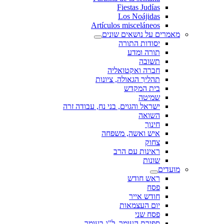
Fiestas Judías
Los Noájidas
Artículos misceláneos
מאמרים על נושאים שונים
יסודות התורה
תורה ומדע
תשובה
חברה ואקטואליה
תהליך הגאולה, ציונות
בית המקדש
שמיטה
ישראל והגוים, בני נח, עבודה זרה
השואה
חינוך
איש ואשה, משפחה
צחוק
ראינות עם הרב
שונות
מועדים
ראש חודש
פסח
חודש אייר
יום העצמאות
פסח שני
ספירת העומר, ל"ג בעומר