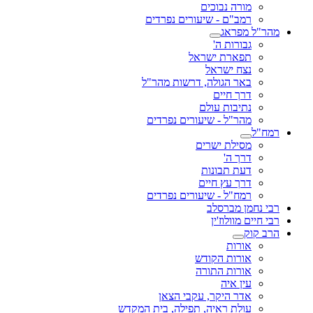
מורה נבוכים
רמב"ם - שיעורים נפרדים
מהר"ל מפראג
גבורות ה'
תפארת ישראל
נצח ישראל
באר הגולה, דרשות מהר"ל
דרך חיים
נתיבות עולם
מהר"ל - שיעורים נפרדים
רמח"ל
מסילת ישרים
דרך ה'
דעת תבונות
דרך עץ חיים
רמח"ל - שיעורים נפרדים
רבי נחמן מברסלב
רבי חיים מוולוז'ין
הרב קוק
אורות
אורות הקודש
אורות התורה
עין איה
אדר היקר, עקבי הצאן
עולת ראיה, תפילה, בית המקדש