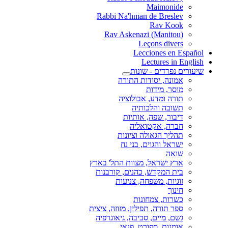
Maimonide
Rabbi Na'hman de Breslev
Rav Kook
(Rav Askenazi (Manitou
Leçons divers
Lecciones en Español
Lectures in English
שיעורים נפרדים - שונות
אמונה, יסודות התורה
מוסר, מידות
תורה ומדע, אבולוציה
תשובה והלכותיה
דיבור, שפה, אותיות
חברה, אקטואליה
תהליך הגאולה וציונות
ישראל והגוים, בני נח
שואה
ארץ ישראל, מצוות התל' בארץ
בית המקדש, כהנים, קורבנות
זוגיות, משפחה, צניעות
חינוך
כשרות, צמחונות
ספר תורה, תפילין, מזוזה, ציצית
גשם, מיים, סביבה, גיאוגרפיה
אומנות, ספורט, פנאי