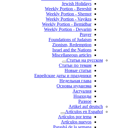
Jewish Holidays
Weekly Portion - Bereshit
Weekly Portion - Shemot
Weekly Portion - Vayikra
Weekly Portion - Bemidbar
Weekly Portion - Devarim
Prayer
Foundations of Judaism
Zionism, Redemption
Israel and the Nations
Miscellaneous articles
Статьи на русском
Статьи по темам
Новые статьи
Еврейские даты и праздники
Недельная глава
Основы иудаизма
Актуалия
Ноахиды
Разное
Artikel auf deutsch
Artículos en Español
Artículos por tema
Artículos nuevos
Parashá de la semana