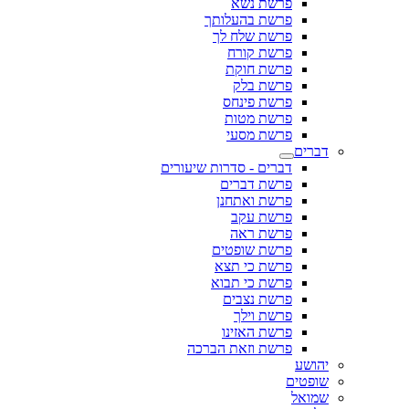
פרשת נשא
פרשת בהעלותך
פרשת שלח לך
פרשת קורח
פרשת חוקת
פרשת בלק
פרשת פינחס
פרשת מטות
פרשת מסעי
דברים
דברים - סדרות שיעורים
פרשת דברים
פרשת ואתחנן
פרשת עקב
פרשת ראה
פרשת שופטים
פרשת כי תצא
פרשת כי תבוא
פרשת נצבים
פרשת וילך
פרשת האזינו
פרשת וזאת הברכה
יהושע
שופטים
שמואל