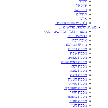
ירמיהו
יחזקאל
תרי עשר
תהילים
איוב
נ"ך - שיעורים נפרדים
משנה, תלמוד, מדרשים
משנה, תלמוד, מדרשים - כללי
בראשית רבה
איכה רבה
מדרש תנחומא
מסכת ברכות
מסכת שבת
מסכת פסחים
מסכת ראש השנה
מסכת יומא
מסכת סוכה
מסכת ביצה
מסכת תענית
מסכת מגילה
מסכת מועד קטן
מסכת חגיגה
מסכת כתובות
מסכת סוטה
מסכת גיטין