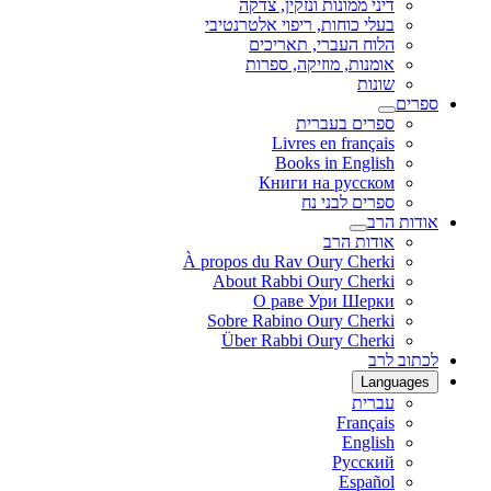
דיני ממונות ונזקין, צדקה
בעלי כוחות, ריפוי אלטרנטיבי
הלוח העברי, תאריכים
אומנות, מוזיקה, ספרות
שונות
ספרים
ספרים בעברית
Livres en français
Books in English
Книги на русском
ספרים לבני נח
אודות הרב
אודות הרב
À propos du Rav Oury Cherki
About Rabbi Oury Cherki
О раве Ури Шерки
Sobre Rabino Oury Cherki
Über Rabbi Oury Cherki
לכתוב לרב
Languages
עברית
Français
English
Русский
Español