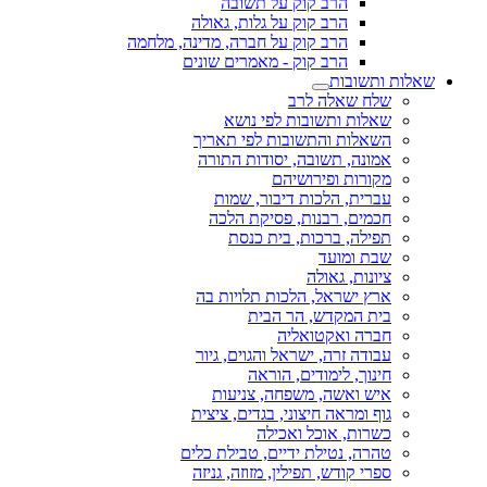
הרב קוק על תשובה
הרב קוק על גלות, גאולה
הרב קוק על חברה, מדינה, מלחמה
הרב קוק - מאמרים שונים
שאלות ותשובות
שלח שאלה לרב
שאלות ותשובות לפי נושא
השאלות והתשובות לפי תאריך
אמונה, תשובה, יסודות התורה
מקורות ופירושיהם
עברית, הלכות דיבור, שמות
חכמים, רבנות, פסיקת הלכה
תפילה, ברכות, בית כנסת
שבת ומועד
ציונות, גאולה
ארץ ישראל, הלכות תלויות בה
בית המקדש, הר הבית
חברה ואקטואליה
עבודה זרה, ישראל והגוים, גיור
חינוך, לימודים, הוראה
איש ואשה, משפחה, צניעות
גוף ומראה חיצוני, בגדים, ציצית
כשרות, אוכל ואכילה
טהרה, נטילת ידיים, טבילת כלים
ספרי קודש, תפילין, מזוזה, גניזה