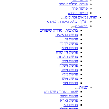
פורים, מגילת אסתר
פרשת פרה
פרשת החודש
תורה, נביאים וכתובים
תנ"ך - כללי, ביקורת המקרא
בראשית
בראשית - סדרות שיעורים
פרשת בראשית
פרשת נח
פרשת לך לך
פרשת וירא
פרשת חיי שרה
פרשת תולדות
פרשת ויצא
פרשת וישלח
פרשת וישב
פרשת מקץ
פרשת ויגש
פרשת ויחי
שמות
שמות - סדרות שיעורים
פרשת שמות
פרשת וארא
פרשת בא