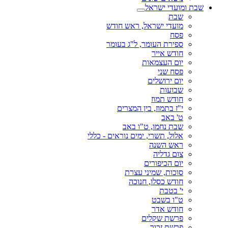
שבת ומועדי ישראל
שבת
מועדי ישראל, ראש חודש
פסח
ספירת העומר, ל"ג בעומר
חודש אייר
יום העצמאות
פסח שני
יום ירושלים
שבועות
חודש תמוז
י"ז בתמוז, בין המצרים
ט' באב
שבת נחמו, ט"ו באב
אלול, תשרי, ימים נוראים - כללי
ראש השנה
צום גדליה
יום הכיפורים
סוכות, שמיני עצרת
חודש כסלו, חנוכה
י' בטבת
ט"ו בשבט
חודש אדר
פרשת שקלים
פרשת זכור