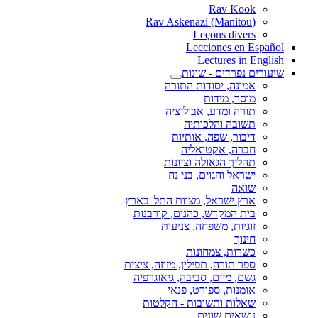
Rav Kook
(Rav Askenazi (Manitou
Leçons divers
Lecciones en Español
Lectures in English
שיעורים נפרדים - שונות
אמונה, יסודות התורה
מוסר, מידות
תורה ומדע, אבולוציה
תשובה והלכותיה
דיבור, שפה, אותיות
חברה, אקטואליה
תהליך הגאולה וציונות
ישראל והגוים, בני נח
שואה
ארץ ישראל, מצוות התל' בארץ
בית המקדש, כהנים, קורבנות
זוגיות, משפחה, צניעות
חינוך
כשרות, צמחונות
ספר תורה, תפילין, מזוזה, ציצית
גשם, מיים, סביבה, גיאוגרפיה
אומנות, ספורט, פנאי
שאלות ותשובות - הקלטות
נושאים שונים