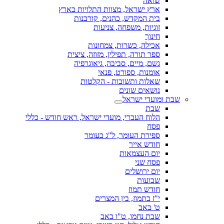
שואה
ארץ ישראל, מצוות התלויות בארץ
בית המקדש, כהנים, קורבנות
זוגיות, משפחה, צניעות
חינוך
אכילה, כשרות, צמחונות
ספר תורה, תפילין, מזוזה, ציצית
גשם, מיים, סביבה, גיאוגרפיה
אומנות, ספורט, פנאי
שאלות ותשובות - הקלטות
נושאים שונים
שבת ומועדי ישראל
שבת
הלוח העברי, מועדי ישראל, ראש חודש - כללי
פסח
ספירת העומר, ל"ג בעומר
חודש אייר
יום העצמאות
פסח שני
יום ירושלים
שבועות
חודש תמוז
י"ז בתמוז, בין המצרים
ט' באב
שבת נחמו, ט"ו באב