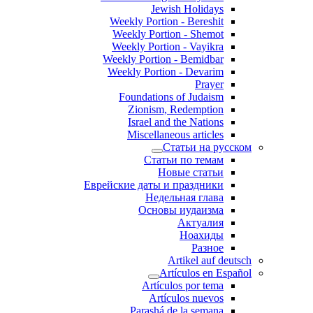
Jewish Holidays
Weekly Portion - Bereshit
Weekly Portion - Shemot
Weekly Portion - Vayikra
Weekly Portion - Bemidbar
Weekly Portion - Devarim
Prayer
Foundations of Judaism
Zionism, Redemption
Israel and the Nations
Miscellaneous articles
Статьи на русском
Статьи по темам
Новые статьи
Еврейские даты и праздники
Недельная глава
Основы иудаизма
Актуалия
Ноахиды
Разное
Artikel auf deutsch
Artículos en Español
Artículos por tema
Artículos nuevos
Parashá de la semana