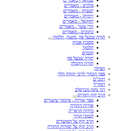
שמואל - מאמרים
מלכים - מאמרים
ישעיהו - מאמרים
ירמיהו - מאמרים
יחזקאל - מאמרים
תרי עשר - מאמרים
כתובים - מאמרים
תורה שבעל פה, משנה, תלמוד
מסכת אבות
תלמוד
חכמים
תורה שבעל פה
תורת הקבלה
תפילה
ספר הכוזרי לרבי יהודה הלוי
רמב"ם
רמח"ל
רבי נחמן מברסלב
הרב קוק ותורתו
ספר אורות - סיכומי שיעורים
אורות התורה
מידות הראי"ה
לנבוכי הדור
הרב קוק על המועדים
הרב קוק על יסודות התורה