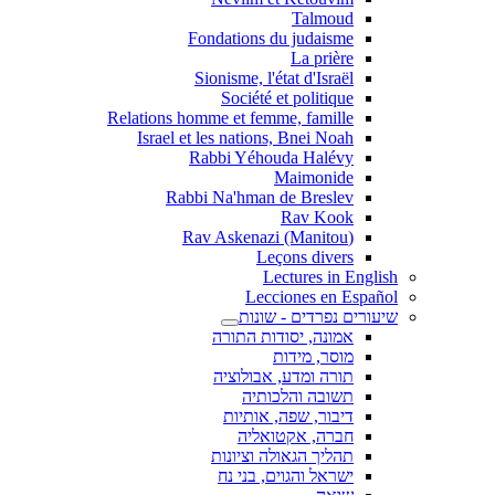
Talmoud
Fondations du judaisme
La prière
Sionisme, l'état d'Israël
Société et politique
Relations homme et femme, famille
Israel et les nations, Bnei Noah
Rabbi Yéhouda Halévy
Maimonide
Rabbi Na'hman de Breslev
Rav Kook
(Rav Askenazi (Manitou
Leçons divers
Lectures in English
Lecciones en Español
שיעורים נפרדים - שונות
אמונה, יסודות התורה
מוסר, מידות
תורה ומדע, אבולוציה
תשובה והלכותיה
דיבור, שפה, אותיות
חברה, אקטואליה
תהליך הגאולה וציונות
ישראל והגוים, בני נח