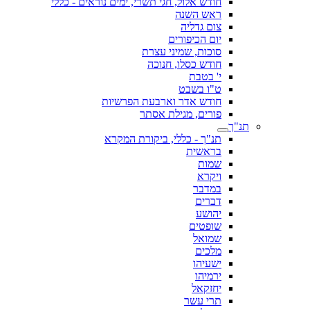
חודש אלול, חגי תשרי, ימים נוראים - כללי
ראש השנה
צום גדליה
יום הכיפורים
סוכות, שמיני עצרת
חודש כסלו, חנוכה
י' בטבת
ט"ו בשבט
חודש אדר וארבעת הפרשיות
פורים, מגילת אסתר
תנ"ך
תנ"ך - כללי, ביקורת המקרא
בראשית
שמות
ויקרא
במדבר
דברים
יהושע
שופטים
שמואל
מלכים
ישעיהו
ירמיהו
יחזקאל
תרי עשר