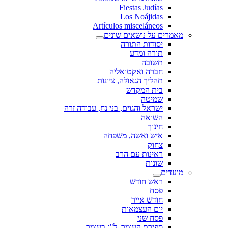
Fiestas Judías
Los Noájidas
Artículos misceláneos
מאמרים על נושאים שונים
יסודות התורה
תורה ומדע
תשובה
חברה ואקטואליה
תהליך הגאולה, ציונות
בית המקדש
שמיטה
ישראל והגוים, בני נח, עבודה זרה
השואה
חינוך
איש ואשה, משפחה
צחוק
ראינות עם הרב
שונות
מועדים
ראש חודש
פסח
חודש אייר
יום העצמאות
פסח שני
ספירת העומר, ל"ג בעומר