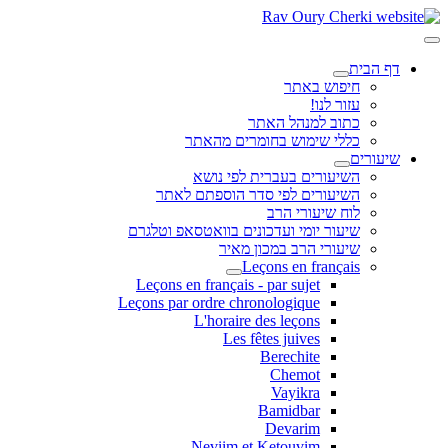
דף הבית
חיפוש באתר
עזור לנו!
כתוב למנהל האתר
כללי שימוש בחומרים מהאתר
שיעורים
השיעורים בעברית לפי נושא
השיעורים לפי סדר הוספתם לאתר
לוח שיעורי הרב
שיעור יומי ועדכונים בוואטסאפ וטלגרם
שיעורי הרב במכון מאיר
Leçons en français
Leçons en français - par sujet
Leçons par ordre chronologique
L'horaire des leçons
Les fêtes juives
Berechite
Chemot
Vayikra
Bamidbar
Devarim
Neviim et Ketouvim