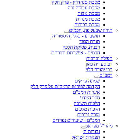
מסכת סנהדרין - פרק חלק
מסכת עבודה זרה
מסכת אבות
מסכת מנחות
מסכת בכורות
תורה שבעל פה, חכמים
תושב"ע - כללי, היסטוריה
תורת הסוד
רבנות, פסיקת הלכה
חכמים - אישיותם ותורתם
תפילה וברכות
רב סעדיה גאון
רבי יהודה הלוי
רמב"ם
שמונה פרקים
הקדמה לפירוש הרמב"ם על פרק חלק
איגרות רמב"ם
ספר המדע
הלכות תשובה
הלכות מלכים
מורה נבוכים
רמב"ם - שיעורים נפרדים
מהר"ל מפראג
גבורות ה'
תפארת ישראל