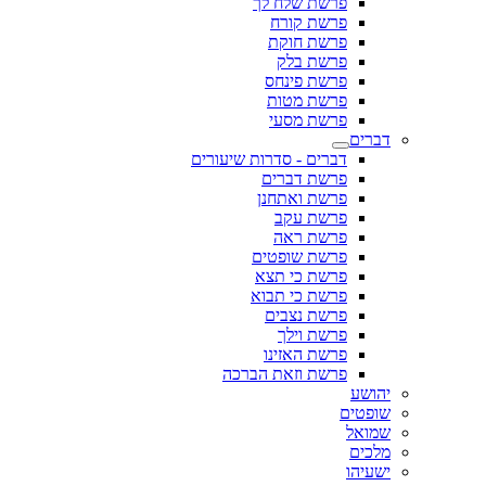
פרשת שלח לך
פרשת קורח
פרשת חוקת
פרשת בלק
פרשת פינחס
פרשת מטות
פרשת מסעי
דברים
דברים - סדרות שיעורים
פרשת דברים
פרשת ואתחנן
פרשת עקב
פרשת ראה
פרשת שופטים
פרשת כי תצא
פרשת כי תבוא
פרשת נצבים
פרשת וילך
פרשת האזינו
פרשת וזאת הברכה
יהושע
שופטים
שמואל
מלכים
ישעיהו