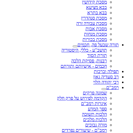
מסכת קידושין
בבא מציעא
בבא בתרא
מסכת סנהדרין
מסכת עבודה זרה
מסכת אבות
מסכת מנחות
מסכת בכורות
תורה שבעל פה, חכמים
תושב"ע - כללי, היסטוריה
תורת הסוד
רבנות, פסיקת הלכה
חכמים - אישיותם ותורתם
תפילה וברכות
רב סעדיה גאון
רבי יהודה הלוי
רמב"ם
שמונה פרקים
הקדמה לפירוש על פרק חלק
איגרות רמב"ם
ספר המדע
הלכות תשובה
הלכות מלכים
מורה נבוכים
רמב"ם - שיעורים נפרדים