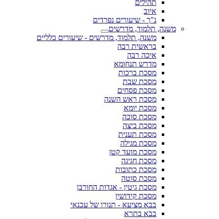
תהילים
איוב
נ"ך - שיעורים נפרדים
משנה, תלמוד, מדרשים
משנה, תלמוד, מדרשים - שיעורים כלליים
בראשית רבה
איכה רבה
מדרש תנחומא
מסכת ברכות
מסכת שבת
מסכת פסחים
מסכת ראש השנה
מסכת יומא
מסכת סוכה
מסכת ביצה
מסכת תענית
מסכת מגילה
מסכת מועד קטן
מסכת חגיגה
מסכת כתובות
מסכת סוטה
מסכת גיטין - אגדות החורבן
מסכת קידושין
בבא מציעא - תנורו של עכנאי
בבא בתרא