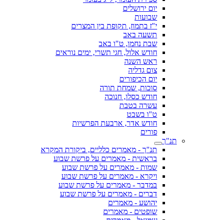
יום ירושלים
שבועות
י"ז בתמוז, תקופת בין המצרים
תשעה באב
שבת נחמו, ט"ו באב
חודש אלול, חגי תשרי, ימים נוראים
ראש השנה
צום גדליה
יום הכיפורים
סוכות, שמחת תורה
חודש כסלו, חנוכה
עשרה בטבת
ט"ו בשבט
חודש אדר, ארבעת הפרשיות
פורים
תנ"ך
תנ"ך - מאמרים כלליים, ביקורת המקרא
בראשית - מאמרים על פרשת שבוע
שמות - מאמרים על פרשת שבוע
ויקרא - מאמרים על פרשת שבוע
במדבר - מאמרים על פרשת שבוע
דברים - מאמרים על פרשת שבוע
יהושע - מאמרים
שופטים - מאמרים