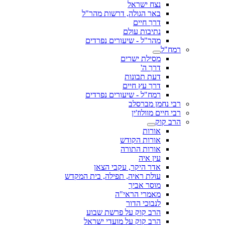
נצח ישראל
באר הגולה, דרשות מהר"ל
דרך חיים
נתיבות עולם
מהר"ל - שיעורים נפרדים
רמח"ל
מסילת ישרים
דרך ה'
דעת תבונות
דרך עץ חיים
רמח"ל - שיעורים נפרדים
רבי נחמן מברסלב
רבי חיים מוולוז'ין
הרב קוק
אורות
אורות הקודש
אורות התורה
עין איה
אדר היקר, עקבי הצאן
עולת ראיה, תפילה, בית המקדש
מוסר אביך
מאמרי הראי"ה
לנבוכי הדור
הרב קוק על פרשת שבוע
הרב קוק על מועדי ישראל