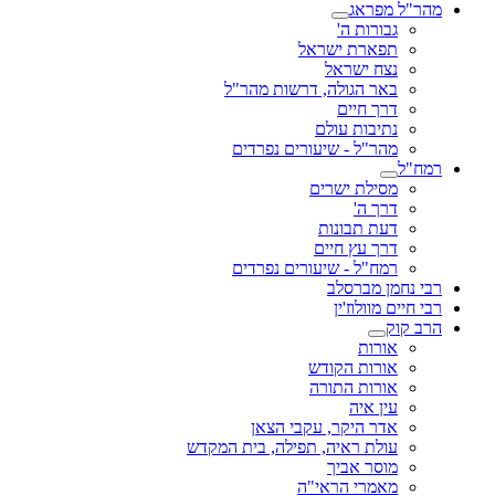
מהר"ל מפראג
גבורות ה'
תפארת ישראל
נצח ישראל
באר הגולה, דרשות מהר"ל
דרך חיים
נתיבות עולם
מהר"ל - שיעורים נפרדים
רמח"ל
מסילת ישרים
דרך ה'
דעת תבונות
דרך עץ חיים
רמח"ל - שיעורים נפרדים
רבי נחמן מברסלב
רבי חיים מוולוז'ין
הרב קוק
אורות
אורות הקודש
אורות התורה
עין איה
אדר היקר, עקבי הצאן
עולת ראיה, תפילה, בית המקדש
מוסר אביך
מאמרי הראי"ה