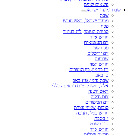
נושאים שונים
שבת ומועדי ישראל
שבת
מועדי ישראל, ראש חודש
פסח
ספירת העומר, ל"ג בעומר
חודש אייר
יום העצמאות
פסח שני
יום ירושלים
שבועות
חודש תמוז
י"ז בתמוז, בין המצרים
ט' באב
שבת נחמו, ט"ו באב
אלול, תשרי, ימים נוראים - כללי
ראש השנה
צום גדליה
יום הכיפורים
סוכות, שמיני עצרת
חודש כסלו, חנוכה
י' בטבת
ט"ו בשבט
חודש אדר
פרשת שקלים