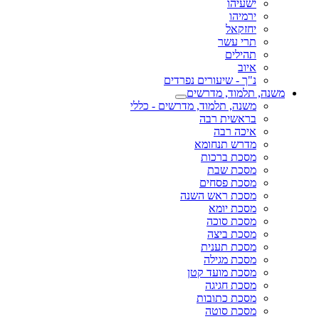
ישעיהו
ירמיהו
יחזקאל
תרי עשר
תהילים
איוב
נ"ך - שיעורים נפרדים
משנה, תלמוד, מדרשים
משנה, תלמוד, מדרשים - כללי
בראשית רבה
איכה רבה
מדרש תנחומא
מסכת ברכות
מסכת שבת
מסכת פסחים
מסכת ראש השנה
מסכת יומא
מסכת סוכה
מסכת ביצה
מסכת תענית
מסכת מגילה
מסכת מועד קטן
מסכת חגיגה
מסכת כתובות
מסכת סוטה