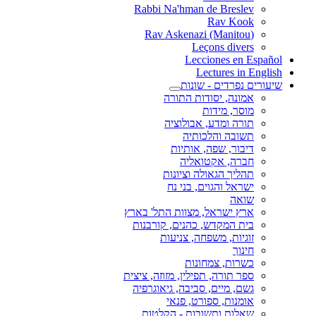
Rabbi Na'hman de Breslev
Rav Kook
(Rav Askenazi (Manitou
Leçons divers
Lecciones en Español
Lectures in English
שיעורים נפרדים - שונות
אמונה, יסודות התורה
מוסר, מידות
תורה ומדע, אבולוציה
תשובה והלכותיה
דיבור, שפה, אותיות
חברה, אקטואליה
תהליך הגאולה וציונות
ישראל והגוים, בני נח
שואה
ארץ ישראל, מצוות התל' בארץ
בית המקדש, כהנים, קורבנות
זוגיות, משפחה, צניעות
חינוך
כשרות, צמחונות
ספר תורה, תפילין, מזוזה, ציצית
גשם, מיים, סביבה, גיאוגרפיה
אומנות, ספורט, פנאי
שאלות ותשובות - הקלטות