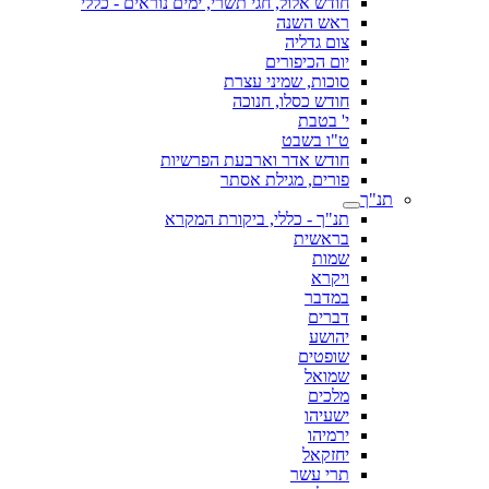
חודש אלול, חגי תשרי, ימים נוראים - כללי
ראש השנה
צום גדליה
יום הכיפורים
סוכות, שמיני עצרת
חודש כסלו, חנוכה
י' בטבת
ט"ו בשבט
חודש אדר וארבעת הפרשיות
פורים, מגילת אסתר
תנ"ך
תנ"ך - כללי, ביקורת המקרא
בראשית
שמות
ויקרא
במדבר
דברים
יהושע
שופטים
שמואל
מלכים
ישעיהו
ירמיהו
יחזקאל
תרי עשר