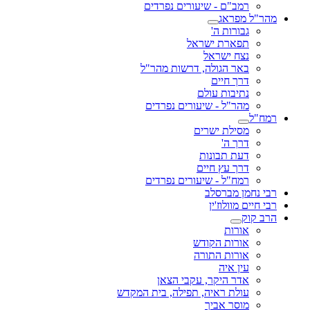
רמב"ם - שיעורים נפרדים
מהר"ל מפראג
גבורות ה'
תפארת ישראל
נצח ישראל
באר הגולה, דרשות מהר"ל
דרך חיים
נתיבות עולם
מהר"ל - שיעורים נפרדים
רמח"ל
מסילת ישרים
דרך ה'
דעת תבונות
דרך עץ חיים
רמח"ל - שיעורים נפרדים
רבי נחמן מברסלב
רבי חיים מוולוז'ין
הרב קוק
אורות
אורות הקודש
אורות התורה
עין איה
אדר היקר, עקבי הצאן
עולת ראיה, תפילה, בית המקדש
מוסר אביך