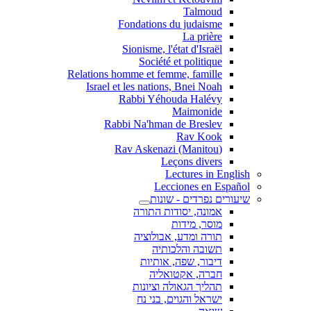
Talmoud
Fondations du judaisme
La prière
Sionisme, l'état d'Israël
Société et politique
Relations homme et femme, famille
Israel et les nations, Bnei Noah
Rabbi Yéhouda Halévy
Maimonide
Rabbi Na'hman de Breslev
Rav Kook
(Rav Askenazi (Manitou
Leçons divers
Lectures in English
Lecciones en Español
שיעורים נפרדים - שונות
אמונה, יסודות התורה
מוסר, מידות
תורה ומדע, אבולוציה
תשובה והלכותיה
דיבור, שפה, אותיות
חברה, אקטואליה
תהליך הגאולה וציונות
ישראל והגוים, בני נח