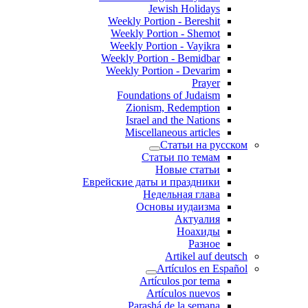
Jewish Holidays
Weekly Portion - Bereshit
Weekly Portion - Shemot
Weekly Portion - Vayikra
Weekly Portion - Bemidbar
Weekly Portion - Devarim
Prayer
Foundations of Judaism
Zionism, Redemption
Israel and the Nations
Miscellaneous articles
Статьи на русском
Статьи по темам
Новые статьи
Еврейские даты и праздники
Недельная глава
Основы иудаизма
Актуалия
Ноахиды
Разное
Artikel auf deutsch
Artículos en Español
Artículos por tema
Artículos nuevos
Parashá de la semana