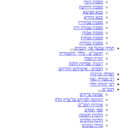
מסכת גיטין
מסכת קידושין
בבא מציעא
בבא בתרא
מסכת סנהדרין
מסכת עבודה זרה
מסכת אבות
מסכת מנחות
מסכת בכורות
תורה שבעל פה, חכמים
תושב"ע - כללי, היסטוריה
תורת הסוד
רבנות, פסיקת הלכה
חכמים - אישיותם ותורתם
תפילה וברכות
רב סעדיה גאון
רבי יהודה הלוי
רמב"ם
שמונה פרקים
הקדמה לפירוש על פרק חלק
איגרות רמב"ם
ספר המדע
הלכות תשובה
הלכות מלכים
מורה נבוכים