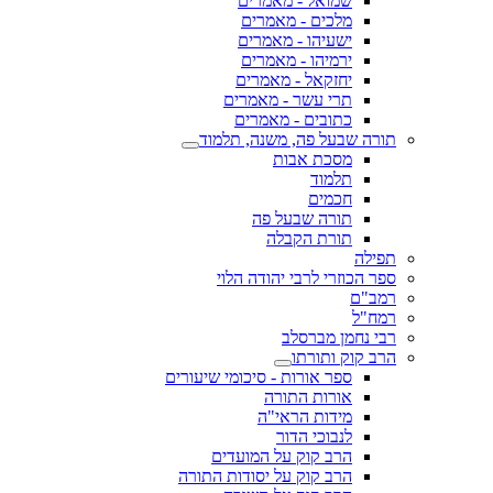
שמואל - מאמרים
מלכים - מאמרים
ישעיהו - מאמרים
ירמיהו - מאמרים
יחזקאל - מאמרים
תרי עשר - מאמרים
כתובים - מאמרים
תורה שבעל פה, משנה, תלמוד
מסכת אבות
תלמוד
חכמים
תורה שבעל פה
תורת הקבלה
תפילה
ספר הכוזרי לרבי יהודה הלוי
רמב"ם
רמח"ל
רבי נחמן מברסלב
הרב קוק ותורתו
ספר אורות - סיכומי שיעורים
אורות התורה
מידות הראי"ה
לנבוכי הדור
הרב קוק על המועדים
הרב קוק על יסודות התורה