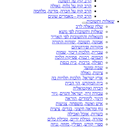
הרב קוק על תשובה
הרב קוק על גלות, גאולה
הרב קוק על חברה, מדינה, מלחמה
הרב קוק - מאמרים שונים
שאלות ותשובות
שלח שאלה לרב
שאלות ותשובות לפי נושא
השאלות והתשובות לפי תאריך
אמונה, תשובה, יסודות התורה
מקורות ופירושיהם
עברית, הלכות דיבור, שמות
חכמים, רבנות, פסיקת הלכה
תפילה, ברכות, בית כנסת
שבת ומועד
ציונות, גאולה
ארץ ישראל, הלכות תלויות בה
בית המקדש, הר הבית
חברה ואקטואליה
עבודה זרה, ישראל והגוים, גיור
חינוך, לימודים, הוראה
איש ואשה, משפחה, צניעות
גוף ומראה חיצוני, בגדים, ציצית
כשרות, אוכל ואכילה
טהרה, נטילת ידיים, טבילת כלים
ספרי קודש, תפילין, מזוזה, גניזה