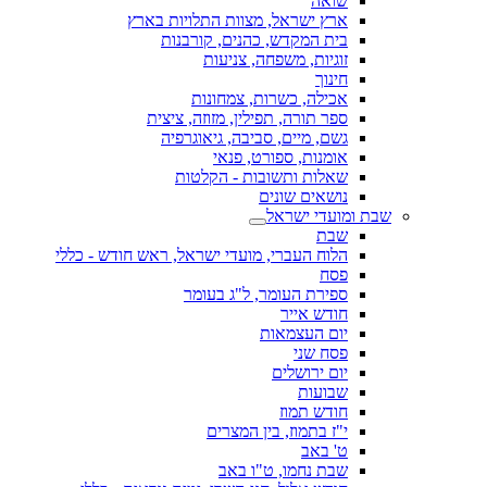
שואה
ארץ ישראל, מצוות התלויות בארץ
בית המקדש, כהנים, קורבנות
זוגיות, משפחה, צניעות
חינוך
אכילה, כשרות, צמחונות
ספר תורה, תפילין, מזוזה, ציצית
גשם, מיים, סביבה, גיאוגרפיה
אומנות, ספורט, פנאי
שאלות ותשובות - הקלטות
נושאים שונים
שבת ומועדי ישראל
שבת
הלוח העברי, מועדי ישראל, ראש חודש - כללי
פסח
ספירת העומר, ל"ג בעומר
חודש אייר
יום העצמאות
פסח שני
יום ירושלים
שבועות
חודש תמוז
י"ז בתמוז, בין המצרים
ט' באב
שבת נחמו, ט"ו באב