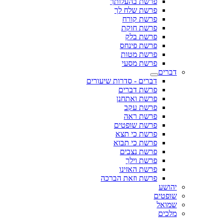
פרשת בהעלותך
פרשת שלח לך
פרשת קורח
פרשת חוקת
פרשת בלק
פרשת פינחס
פרשת מטות
פרשת מסעי
דברים
דברים - סדרות שיעורים
פרשת דברים
פרשת ואתחנן
פרשת עקב
פרשת ראה
פרשת שופטים
פרשת כי תצא
פרשת כי תבוא
פרשת נצבים
פרשת וילך
פרשת האזינו
פרשת וזאת הברכה
יהושע
שופטים
שמואל
מלכים