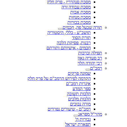
מסכת סנהדרין - פרק חלק
מסכת עבודה זרה
מסכת אבות
מסכת מנחות
מסכת בכורות
תורה שבעל פה, חכמים
תושב"ע - כללי, היסטוריה
תורת הסוד
רבנות, פסיקת הלכה
חכמים - אישיותם ותורתם
תפילה וברכות
רב סעדיה גאון
רבי יהודה הלוי
רמב"ם
שמונה פרקים
הקדמה לפירוש הרמב"ם על פרק חלק
איגרות רמב"ם
ספר המדע
הלכות תשובה
הלכות מלכים
מורה נבוכים
רמב"ם - שיעורים נפרדים
מהר"ל מפראג
גבורות ה'
תפארת ישראל