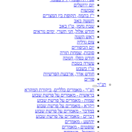
יום ירושלים
שבועות
י"ז בתמוז, תקופת בין המצרים
תשעה באב
שבת נחמו, ט"ו באב
חודש אלול, חגי תשרי, ימים נוראים
ראש השנה
צום גדליה
יום הכיפורים
סוכות, שמחת תורה
חודש כסלו, חנוכה
עשרה בטבת
ט"ו בשבט
חודש אדר, ארבעת הפרשיות
פורים
תנ"ך
תנ"ך - מאמרים כלליים, ביקורת המקרא
בראשית - מאמרים על פרשת שבוע
שמות - מאמרים על פרשת שבוע
ויקרא - מאמרים על פרשת שבוע
במדבר - מאמרים על פרשת שבוע
דברים - מאמרים על פרשת שבוע
יהושע - מאמרים
שופטים - מאמרים