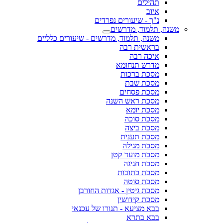
תהילים
איוב
נ"ך - שיעורים נפרדים
משנה, תלמוד, מדרשים
משנה, תלמוד, מדרשים - שיעורים כלליים
בראשית רבה
איכה רבה
מדרש תנחומא
מסכת ברכות
מסכת שבת
מסכת פסחים
מסכת ראש השנה
מסכת יומא
מסכת סוכה
מסכת ביצה
מסכת תענית
מסכת מגילה
מסכת מועד קטן
מסכת חגיגה
מסכת כתובות
מסכת סוטה
מסכת גיטין - אגדות החורבן
מסכת קידושין
בבא מציעא - תנורו של עכנאי
בבא בתרא