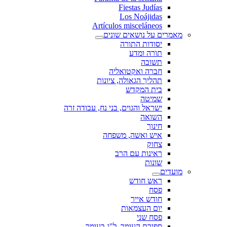
Fiestas Judías
Los Noájidas
Artículos misceláneos
מאמרים על נושאים שונים
יסודות התורה
תורה ומדע
תשובה
חברה ואקטואליה
תהליך הגאולה, ציונות
בית המקדש
שמיטה
ישראל והגוים, בני נח, עבודה זרה
השואה
חינוך
איש ואשה, משפחה
צחוק
ראינות עם הרב
שונות
מועדים
ראש חודש
פסח
חודש אייר
יום העצמאות
פסח שני
ספירת העומר, ל"ג בעומר