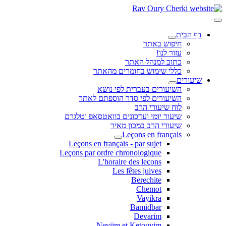
דף הבית
חיפוש באתר
עזור לנו!
כתוב למנהל האתר
כללי שימוש בחומרים מהאתר
שיעורים
השיעורים בעברית לפי נושא
השיעורים לפי סדר הוספתם לאתר
לוח שיעורי הרב
שיעור יומי ועדכונים בוואטסאפ וטלגרם
שיעורי הרב במכון מאיר
Leçons en français
Leçons en français - par sujet
Leçons par ordre chronologique
L'horaire des leçons
Les fêtes juives
Berechite
Chemot
Vayikra
Bamidbar
Devarim
Neviim et Ketouvim