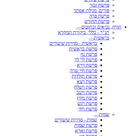
פרשת זכור
פורים, מגילת אסתר
פרשת פרה
פרשת החודש
תורה, נביאים וכתובים
תנ"ך - כללי, ביקורת המקרא
בראשית
בראשית - סדרות שיעורים
פרשת בראשית
פרשת נח
פרשת לך לך
פרשת וירא
פרשת חיי שרה
פרשת תולדות
פרשת ויצא
פרשת וישלח
פרשת וישב
פרשת מקץ
פרשת ויגש
פרשת ויחי
שמות
שמות - סדרות שיעורים
פרשת שמות
פרשת וארא