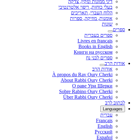
דיני ממונות ונזקין, צדקה
בעלי כוחות, ריפוי אלטרנטיבי
הלוח העברי, תאריכים
אומנות, מוזיקה, ספרות
שונות
ספרים
ספרים בעברית
Livres en français
Books in English
Книги на русском
ספרים לבני נח
אודות הרב
אודות הרב
À propos du Rav Oury Cherki
About Rabbi Oury Cherki
О раве Ури Шерки
Sobre Rabino Oury Cherki
Über Rabbi Oury Cherki
לכתוב לרב
Languages
עברית
Français
English
Русский
Español