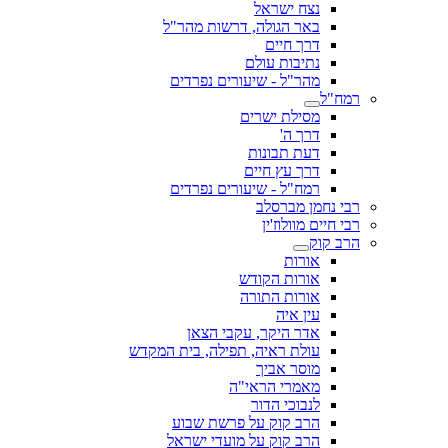
נצח ישראל
באר הגולה, דרשות מהר"ל
דרך חיים
נתיבות עולם
מהר"ל - שיעורים נפרדים
רמח"ל
מסילת ישרים
דרך ה'
דעת תבונות
דרך עץ חיים
רמח"ל - שיעורים נפרדים
רבי נחמן מברסלב
רבי חיים מוולוז'ין
הרב קוק
אורות
אורות הקודש
אורות התורה
עין איה
אדר היקר, עקבי הצאן
עולת ראיה, תפילה, בית המקדש
מוסר אביך
מאמרי הראי"ה
לנבוכי הדור
הרב קוק על פרשת שבוע
הרב קוק על מועדי ישראל