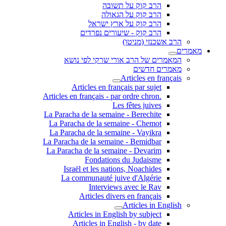
הרב קוק על תשובה
הרב קוק על הגאולה
הרב קוק על ארץ ישראל
הרב קוק - שיעורים נפרדים
הרב אשכנזי (מניטו)
מאמרים
המאמרים של הרב אורי שרקי לפי נושא
מאמרים חדשים
Articles en français
Articles en français par sujet
.Articles en français - par ordre chron
Les fêtes juives
La Paracha de la semaine - Berechite
La Paracha de la semaine - Chemot
La Paracha de la semaine - Vayikra
La Paracha de la semaine - Bemidbar
La Paracha de la semaine - Devarim
Fondations du Judaisme
Israël et les nations, Noachides
La communauté juive d'Algérie
Interviews avec le Rav
Articles divers en français
Articles in English
Articles in English by subject
Articles in English - by date