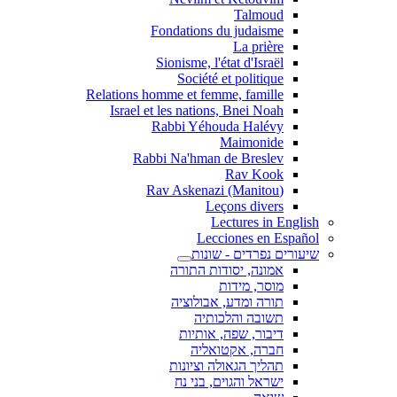
Talmoud
Fondations du judaisme
La prière
Sionisme, l'état d'Israël
Société et politique
Relations homme et femme, famille
Israel et les nations, Bnei Noah
Rabbi Yéhouda Halévy
Maimonide
Rabbi Na'hman de Breslev
Rav Kook
(Rav Askenazi (Manitou
Leçons divers
Lectures in English
Lecciones en Español
שיעורים נפרדים - שונות
אמונה, יסודות התורה
מוסר, מידות
תורה ומדע, אבולוציה
תשובה והלכותיה
דיבור, שפה, אותיות
חברה, אקטואליה
תהליך הגאולה וציונות
ישראל והגוים, בני נח