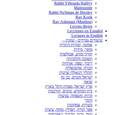
Rabbi Yéhouda Halévy
Maimonide
Rabbi Na'hman de Breslev
Rav Kook
(Rav Askenazi (Manitou
Leçons divers
Lecciones en Español
Lectures in English
שיעורים נפרדים - שונות
אמונה, יסודות התורה
מוסר, מידות
תורה ומדע, אבולוציה
תשובה והלכותיה
דיבור, שפה, אותיות
חברה, אקטואליה
תהליך הגאולה וציונות
ישראל והגוים, בני נח
שואה
ארץ ישראל, מצוות התל' בארץ
בית המקדש, כהנים, קורבנות
זוגיות, משפחה, צניעות
חינוך
כשרות, צמחונות
ספר תורה, תפילין, מזוזה, ציצית
גשם, מיים, סביבה, גיאוגרפיה