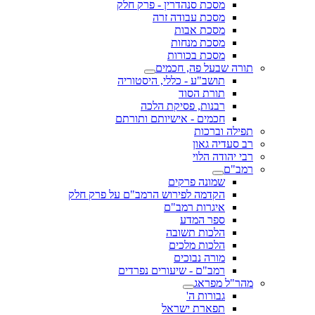
מסכת סנהדרין - פרק חלק
מסכת עבודה זרה
מסכת אבות
מסכת מנחות
מסכת בכורות
תורה שבעל פה, חכמים
תושב"ע - כללי, היסטוריה
תורת הסוד
רבנות, פסיקת הלכה
חכמים - אישיותם ותורתם
תפילה וברכות
רב סעדיה גאון
רבי יהודה הלוי
רמב"ם
שמונה פרקים
הקדמה לפירוש הרמב"ם על פרק חלק
איגרות רמב"ם
ספר המדע
הלכות תשובה
הלכות מלכים
מורה נבוכים
רמב"ם - שיעורים נפרדים
מהר"ל מפראג
גבורות ה'
תפארת ישראל