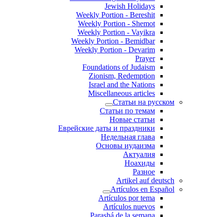
Jewish Holidays
Weekly Portion - Bereshit
Weekly Portion - Shemot
Weekly Portion - Vayikra
Weekly Portion - Bemidbar
Weekly Portion - Devarim
Prayer
Foundations of Judaism
Zionism, Redemption
Israel and the Nations
Miscellaneous articles
Статьи на русском
Статьи по темам
Новые статьи
Еврейские даты и праздники
Недельная глава
Основы иудаизма
Актуалия
Ноахиды
Разное
Artikel auf deutsch
Artículos en Español
Artículos por tema
Artículos nuevos
Parashá de la semana