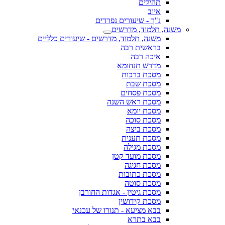
תהילים
איוב
נ"ך - שיעורים נפרדים
משנה, תלמוד, מדרשים
משנה, תלמוד, מדרשים - שיעורים כלליים
בראשית רבה
איכה רבה
מדרש תנחומא
מסכת ברכות
מסכת שבת
מסכת פסחים
מסכת ראש השנה
מסכת יומא
מסכת סוכה
מסכת ביצה
מסכת תענית
מסכת מגילה
מסכת מועד קטן
מסכת חגיגה
מסכת כתובות
מסכת סוטה
מסכת גיטין - אגדות החורבן
מסכת קידושין
בבא מציעא - תנורו של עכנאי
בבא בתרא