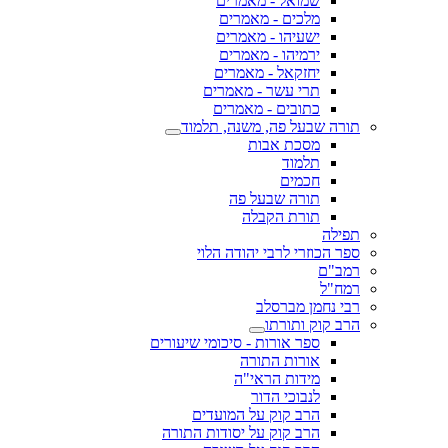
שמואל - מאמרים
מלכים - מאמרים
ישעיהו - מאמרים
ירמיהו - מאמרים
יחזקאל - מאמרים
תרי עשר - מאמרים
כתובים - מאמרים
תורה שבעל פה, משנה, תלמוד
מסכת אבות
תלמוד
חכמים
תורה שבעל פה
תורת הקבלה
תפילה
ספר הכוזרי לרבי יהודה הלוי
רמב"ם
רמח"ל
רבי נחמן מברסלב
הרב קוק ותורתו
ספר אורות - סיכומי שיעורים
אורות התורה
מידות הראי"ה
לנבוכי הדור
הרב קוק על המועדים
הרב קוק על יסודות התורה