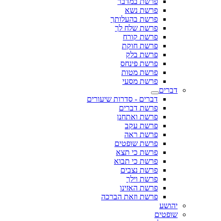
פרשת במדבר
פרשת נשא
פרשת בהעלותך
פרשת שלח לך
פרשת קורח
פרשת חוקת
פרשת בלק
פרשת פינחס
פרשת מטות
פרשת מסעי
דברים
דברים - סדרות שיעורים
פרשת דברים
פרשת ואתחנן
פרשת עקב
פרשת ראה
פרשת שופטים
פרשת כי תצא
פרשת כי תבוא
פרשת נצבים
פרשת וילך
פרשת האזינו
פרשת וזאת הברכה
יהושע
שופטים