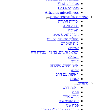
Fiestas Judías
Los Noájidas
Artículos misceláneos
מאמרים על נושאים שונים
יסודות התורה
תורה ומדע
תשובה
חברה ואקטואליה
תהליך הגאולה, ציונות
בית המקדש
שמיטה
ישראל והגוים, בני נח, עבודה זרה
השואה
חינוך
איש ואשה, משפחה
צחוק
ראינות עם הרב
שונות
מועדים
ראש חודש
פסח
חודש אייר
יום העצמאות
פסח שני
ספירת העומר, ל"ג בעומר