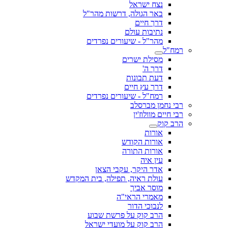
נצח ישראל
באר הגולה, דרשות מהר"ל
דרך חיים
נתיבות עולם
מהר"ל - שיעורים נפרדים
רמח"ל
מסילת ישרים
דרך ה'
דעת תבונות
דרך עץ חיים
רמח"ל - שיעורים נפרדים
רבי נחמן מברסלב
רבי חיים מוולוז'ין
הרב קוק
אורות
אורות הקודש
אורות התורה
עין איה
אדר היקר, עקבי הצאן
עולת ראיה, תפילה, בית המקדש
מוסר אביך
מאמרי הראי"ה
לנבוכי הדור
הרב קוק על פרשת שבוע
הרב קוק על מועדי ישראל