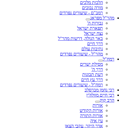
הלכות מלכים
מורה נבוכים
רמב"ם - שיעורים נפרדים
מהר"ל מפראג
גבורות ה'
תפארת ישראל
נצח ישראל
באר הגולה, דרשות מהר"ל
דרך חיים
נתיבות עולם
מהר"ל - שיעורים נפרדים
רמח"ל
מסילת ישרים
דרך ה'
דעת תבונות
דרך עץ חיים
רמח"ל - שיעורים נפרדים
רבי נחמן מברסלב
רבי חיים מוולוז'ין
הרב קוק
אורות
אורות הקודש
אורות התורה
עין איה
אדר היקר, עקבי הצאן