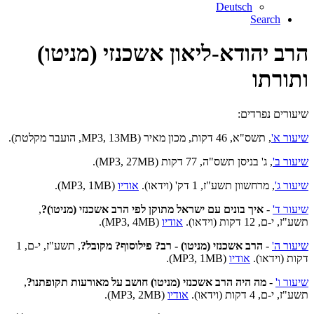
Deutsch
Search
הרב יהודא-ליאון אשכנזי (מניטו)
ותורתו
שיעורים נפרדים:
שיעור א'
, תשס"א, 46 דקות, מכון מאיר (MP3, 13MB, הועבר מקלטת).
שיעור ב'
, ג' בניסן תשס"ה, 77 דקות (MP3, 27MB).
שיעור ג'
,
מרחשוון תשע"ז, 1 דק' (וידאו).
אודיו
(MP3, 1MB).
שיעור ד'
-
איך בונים עם ישראל מתוקן לפי הרב אשכנזי (מניטו)?
,
תשע"ז, י-ם, 12 דקות (וידאו).
אודיו
(MP3, 4MB).
שיעור ה'
-
הרב אשכנזי (מניטו) - רב? פילוסוף? מקובל?
, תשע"ז, י-ם, 1
דקות (וידאו).
אודיו
(MP3, 1MB).
שיעור ו'
-
מה היה הרב אשכנזי (מניטו) חושב על מאורעות תקופתנו?
,
תשע"ז, י-ם, 4 דקות (וידאו).
אודיו
(MP3, 2MB).