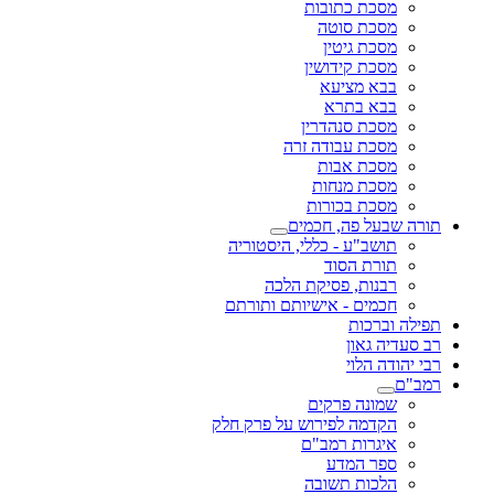
מסכת כתובות
מסכת סוטה
מסכת גיטין
מסכת קידושין
בבא מציעא
בבא בתרא
מסכת סנהדרין
מסכת עבודה זרה
מסכת אבות
מסכת מנחות
מסכת בכורות
תורה שבעל פה, חכמים
תושב"ע - כללי, היסטוריה
תורת הסוד
רבנות, פסיקת הלכה
חכמים - אישיותם ותורתם
תפילה וברכות
רב סעדיה גאון
רבי יהודה הלוי
רמב"ם
שמונה פרקים
הקדמה לפירוש על פרק חלק
איגרות רמב"ם
ספר המדע
הלכות תשובה