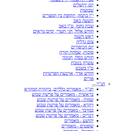
יום ירושלים
שבועות
י"ז בתמוז, תקופת בין המצרים
תשעה באב
שבת נחמו, ט"ו באב
חודש אלול, חגי תשרי, ימים נוראים
ראש השנה
צום גדליה
יום הכיפורים
סוכות, שמחת תורה
חודש כסלו, חנוכה
עשרה בטבת
ט"ו בשבט
חודש אדר, ארבעת הפרשיות
פורים
תנ"ך
תנ"ך - מאמרים כלליים, ביקורת המקרא
בראשית - מאמרים על פרשת שבוע
שמות - מאמרים על פרשת שבוע
ויקרא - מאמרים על פרשת שבוע
במדבר - מאמרים על פרשת שבוע
דברים - מאמרים על פרשת שבוע
יהושע - מאמרים
שופטים - מאמרים