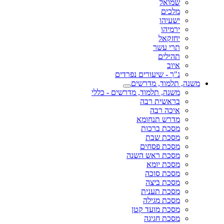
שמואל
מלכים
ישעיהו
ירמיהו
יחזקאל
תרי עשר
תהילים
איוב
נ"ך - שיעורים נפרדים
משנה, תלמוד, מדרשים
משנה, תלמוד, מדרשים - כללי
בראשית רבה
איכה רבה
מדרש תנחומא
מסכת ברכות
מסכת שבת
מסכת פסחים
מסכת ראש השנה
מסכת יומא
מסכת סוכה
מסכת ביצה
מסכת תענית
מסכת מגילה
מסכת מועד קטן
מסכת חגיגה