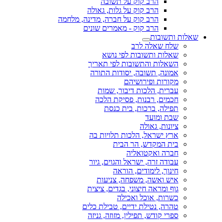
הרב קוק על תשובה
הרב קוק על גלות, גאולה
הרב קוק על חברה, מדינה, מלחמה
הרב קוק - מאמרים שונים
שאלות ותשובות
שלח שאלה לרב
שאלות ותשובות לפי נושא
השאלות והתשובות לפי תאריך
אמונה, תשובה, יסודות התורה
מקורות ופירושיהם
עברית, הלכות דיבור, שמות
חכמים, רבנות, פסיקת הלכה
תפילה, ברכות, בית כנסת
שבת ומועד
ציונות, גאולה
ארץ ישראל, הלכות תלויות בה
בית המקדש, הר הבית
חברה ואקטואליה
עבודה זרה, ישראל והגוים, גיור
חינוך, לימודים, הוראה
איש ואשה, משפחה, צניעות
גוף ומראה חיצוני, בגדים, ציצית
כשרות, אוכל ואכילה
טהרה, נטילת ידיים, טבילת כלים
ספרי קודש, תפילין, מזוזה, גניזה