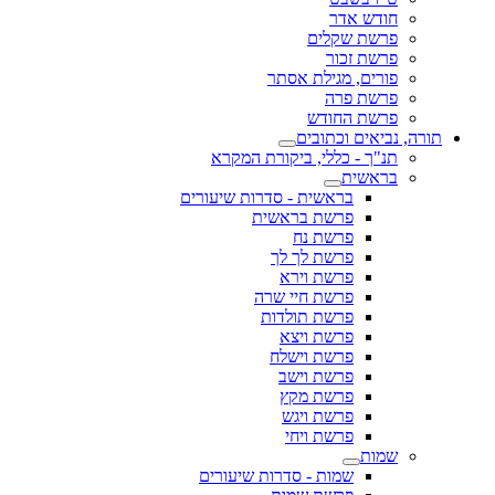
חודש אדר
פרשת שקלים
פרשת זכור
פורים, מגילת אסתר
פרשת פרה
פרשת החודש
תורה, נביאים וכתובים
תנ"ך - כללי, ביקורת המקרא
בראשית
בראשית - סדרות שיעורים
פרשת בראשית
פרשת נח
פרשת לך לך
פרשת וירא
פרשת חיי שרה
פרשת תולדות
פרשת ויצא
פרשת וישלח
פרשת וישב
פרשת מקץ
פרשת ויגש
פרשת ויחי
שמות
שמות - סדרות שיעורים