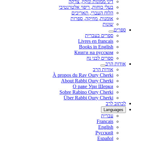
דיני ממונות ונזקין, צדקה
בעלי כוחות, ריפוי אלטרנטיבי
הלוח העברי, תאריכים
אומנות, מוזיקה, ספרות
שונות
ספרים
ספרים בעברית
Livres en français
Books in English
Книги на русском
ספרים לבני נח
אודות הרב
אודות הרב
À propos du Rav Oury Cherki
About Rabbi Oury Cherki
О раве Ури Шерки
Sobre Rabino Oury Cherki
Über Rabbi Oury Cherki
לכתוב לרב
Languages
עברית
Français
English
Русский
Español