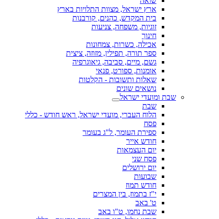
שואה
ארץ ישראל, מצוות התלויות בארץ
בית המקדש, כהנים, קורבנות
זוגיות, משפחה, צניעות
חינוך
אכילה, כשרות, צמחונות
ספר תורה, תפילין, מזוזה, ציצית
גשם, מיים, סביבה, גיאוגרפיה
אומנות, ספורט, פנאי
שאלות ותשובות - הקלטות
נושאים שונים
שבת ומועדי ישראל
שבת
הלוח העברי, מועדי ישראל, ראש חודש - כללי
פסח
ספירת העומר, ל"ג בעומר
חודש אייר
יום העצמאות
פסח שני
יום ירושלים
שבועות
חודש תמוז
י"ז בתמוז, בין המצרים
ט' באב
שבת נחמו, ט"ו באב