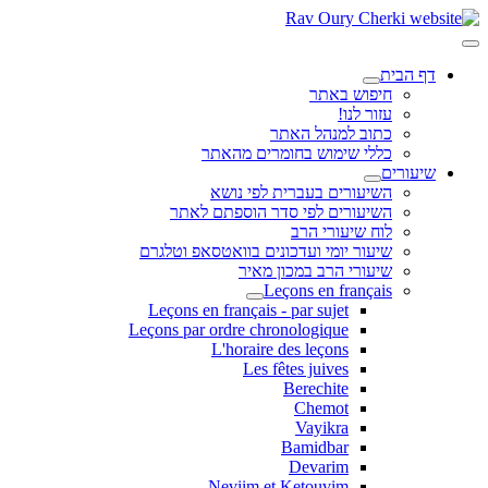
דף הבית
חיפוש באתר
עזור לנו!
כתוב למנהל האתר
כללי שימוש בחומרים מהאתר
שיעורים
השיעורים בעברית לפי נושא
השיעורים לפי סדר הוספתם לאתר
לוח שיעורי הרב
שיעור יומי ועדכונים בוואטסאפ וטלגרם
שיעורי הרב במכון מאיר
Leçons en français
Leçons en français - par sujet
Leçons par ordre chronologique
L'horaire des leçons
Les fêtes juives
Berechite
Chemot
Vayikra
Bamidbar
Devarim
Neviim et Ketouvim