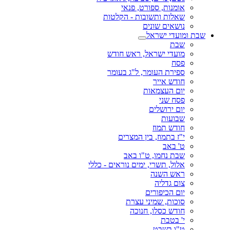
אומנות, ספורט, פנאי
שאלות ותשובות - הקלטות
נושאים שונים
שבת ומועדי ישראל
שבת
מועדי ישראל, ראש חודש
פסח
ספירת העומר, ל"ג בעומר
חודש אייר
יום העצמאות
פסח שני
יום ירושלים
שבועות
חודש תמוז
י"ז בתמוז, בין המצרים
ט' באב
שבת נחמו, ט"ו באב
אלול, תשרי, ימים נוראים - כללי
ראש השנה
צום גדליה
יום הכיפורים
סוכות, שמיני עצרת
חודש כסלו, חנוכה
י' בטבת
ט"ו בשבט