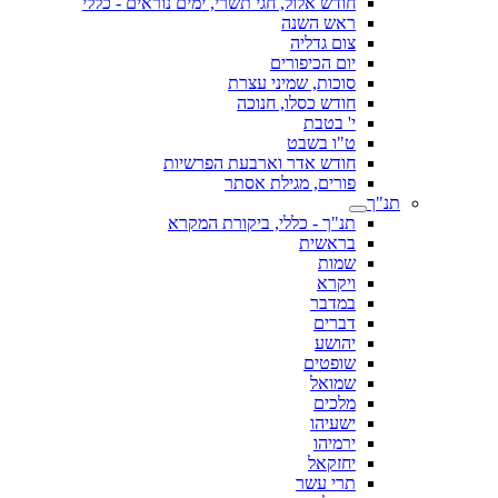
חודש אלול, חגי תשרי, ימים נוראים - כללי
ראש השנה
צום גדליה
יום הכיפורים
סוכות, שמיני עצרת
חודש כסלו, חנוכה
י' בטבת
ט"ו בשבט
חודש אדר וארבעת הפרשיות
פורים, מגילת אסתר
תנ"ך
תנ"ך - כללי, ביקורת המקרא
בראשית
שמות
ויקרא
במדבר
דברים
יהושע
שופטים
שמואל
מלכים
ישעיהו
ירמיהו
יחזקאל
תרי עשר