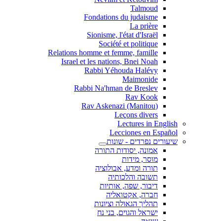
Talmoud
Fondations du judaisme
La prière
Sionisme, l'état d'Israël
Société et politique
Relations homme et femme, famille
Israel et les nations, Bnei Noah
Rabbi Yéhouda Halévy
Maimonide
Rabbi Na'hman de Breslev
Rav Kook
(Rav Askenazi (Manitou
Leçons divers
Lectures in English
Lecciones en Español
שיעורים נפרדים - שונות
אמונה, יסודות התורה
מוסר, מידות
תורה ומדע, אבולוציה
תשובה והלכותיה
דיבור, שפה, אותיות
חברה, אקטואליה
תהליך הגאולה וציונות
ישראל והגוים, בני נח