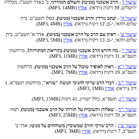
שיעור ז'
-
הרב אשכנזי (מניטו) והעולם המודרני
, ב' באדר תשע"ז, מכללת
ירושלים, 39 דקות (וידאו).
אודיו
(MP3, 14MB).
שיעור ח'
-
יעקב גורדין והרב אשכנזי (מניטו)
, כסלו תשע"ט, בית
שלום-יוחאי, י-ם, 12 דקות (וידאו).
אודיו
(MP3, 4MB).
שיעור ט'
-
ראיון עם הרב על הרב אשכנזי (מניטו)
, אדר א' תשע"ט, בית
שלום-יוחאי, י-ם, 13 דקות (וידאו).
אודיו
(MP3, 5MB).
שיעור י'
-
מה חידש הרב אשכנזי (מניטו) בקריאת המקורות?
, מרחשוון
תשפ"א, 31 דקות (וידאו).
אודיו
(MP3, 11MB).
שיעור י"א
-
ראיון לאופיר טובול על הרב אשכנזי (מניטו)
, מרחשוון
תשפ"א, 19 דקות (וידאו).
אודיו
(MP3, 7MB).
שיעור י"ב
-
דברי הרב שרקי לחניכי תנועת "עזרא"
, מרחשוון תשפ"א, 1
דק' (וידאו).
אודיו
(MP3, 1MB).
שיעור י"ג
, תשפ"א, כולל ישורון, 41 דקות (MP3, 15MB).
שיעור י"ד
-
שאלות ותשובות על תורתו של הרב אשכנזי (מניטו)
, תמוז
תשפ"א, 70 דקות (וידאו).
אודיו
(MP3, 25MB).
שיעור ט"ו
-
הרב שרקי והרב שמשוביץ משוחחים על מניטו
, אדר ב'
תשפ"ב, 7 דקות (וידאו).
אודיו
(MP3, 3MB).