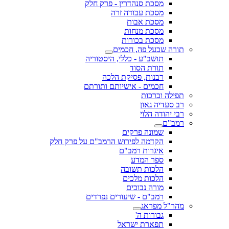
מסכת סנהדרין - פרק חלק
מסכת עבודה זרה
מסכת אבות
מסכת מנחות
מסכת בכורות
תורה שבעל פה, חכמים
תושב"ע - כללי, היסטוריה
תורת הסוד
רבנות, פסיקת הלכה
חכמים - אישיותם ותורתם
תפילה וברכות
רב סעדיה גאון
רבי יהודה הלוי
רמב"ם
שמונה פרקים
הקדמה לפירוש הרמב"ם על פרק חלק
איגרות רמב"ם
ספר המדע
הלכות תשובה
הלכות מלכים
מורה נבוכים
רמב"ם - שיעורים נפרדים
מהר"ל מפראג
גבורות ה'
תפארת ישראל