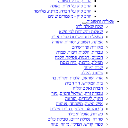
הרב קוק על תשובה
הרב קוק על גלות, גאולה
הרב קוק על חברה, מדינה, מלחמה
הרב קוק - מאמרים שונים
שאלות ותשובות
שלח שאלה לרב
שאלות ותשובות לפי נושא
השאלות והתשובות לפי תאריך
אמונה, תשובה, יסודות התורה
מקורות ופירושיהם
עברית, הלכות דיבור, שמות
חכמים, רבנות, פסיקת הלכה
תפילה, ברכות, בית כנסת
שבת ומועד
ציונות, גאולה
ארץ ישראל, הלכות תלויות בה
בית המקדש, הר הבית
חברה ואקטואליה
עבודה זרה, ישראל והגוים, גיור
חינוך, לימודים, הוראה
איש ואשה, משפחה, צניעות
גוף ומראה חיצוני, בגדים, ציצית
כשרות, אוכל ואכילה
טהרה, נטילת ידיים, טבילת כלים
ספרי קודש, תפילין, מזוזה, גניזה