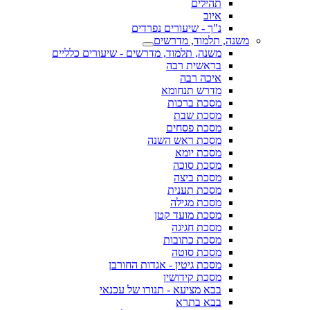
תהילים
איוב
נ"ך - שיעורים נפרדים
משנה, תלמוד, מדרשים
משנה, תלמוד, מדרשים - שיעורים כלליים
בראשית רבה
איכה רבה
מדרש תנחומא
מסכת ברכות
מסכת שבת
מסכת פסחים
מסכת ראש השנה
מסכת יומא
מסכת סוכה
מסכת ביצה
מסכת תענית
מסכת מגילה
מסכת מועד קטן
מסכת חגיגה
מסכת כתובות
מסכת סוטה
מסכת גיטין - אגדות החורבן
מסכת קידושין
בבא מציעא - תנורו של עכנאי
בבא בתרא