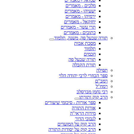
שמואל - מאמרים
מלכים - מאמרים
ישעיהו - מאמרים
ירמיהו - מאמרים
יחזקאל - מאמרים
תרי עשר - מאמרים
כתובים - מאמרים
תורה שבעל פה, משנה, תלמוד
מסכת אבות
תלמוד
חכמים
תורה שבעל פה
תורת הקבלה
תפילה
ספר הכוזרי לרבי יהודה הלוי
רמב"ם
רמח"ל
רבי נחמן מברסלב
הרב קוק ותורתו
ספר אורות - סיכומי שיעורים
אורות התורה
מידות הראי"ה
לנבוכי הדור
הרב קוק על המועדים
הרב קוק על יסודות התורה