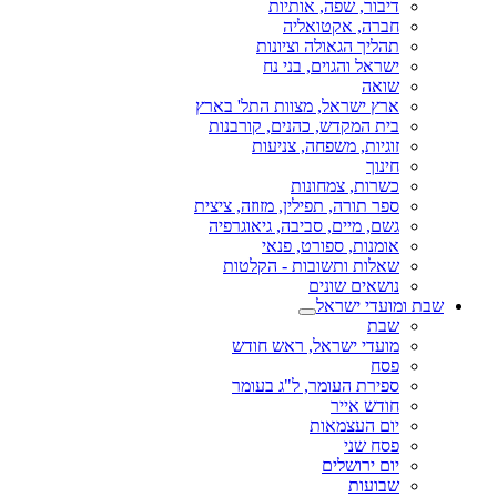
דיבור, שפה, אותיות
חברה, אקטואליה
תהליך הגאולה וציונות
ישראל והגוים, בני נח
שואה
ארץ ישראל, מצוות התל' בארץ
בית המקדש, כהנים, קורבנות
זוגיות, משפחה, צניעות
חינוך
כשרות, צמחונות
ספר תורה, תפילין, מזוזה, ציצית
גשם, מיים, סביבה, גיאוגרפיה
אומנות, ספורט, פנאי
שאלות ותשובות - הקלטות
נושאים שונים
שבת ומועדי ישראל
שבת
מועדי ישראל, ראש חודש
פסח
ספירת העומר, ל"ג בעומר
חודש אייר
יום העצמאות
פסח שני
יום ירושלים
שבועות