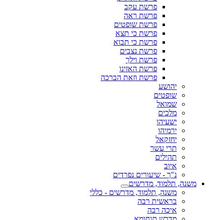
פרשת עקב
פרשת ראה
פרשת שופטים
פרשת כי תצא
פרשת כי תבוא
פרשת נצבים
פרשת וילך
פרשת האזינו
פרשת וזאת הברכה
יהושע
שופטים
שמואל
מלכים
ישעיהו
ירמיהו
יחזקאל
תרי עשר
תהילים
איוב
נ"ך - שיעורים נפרדים
משנה, תלמוד, מדרשים
משנה, תלמוד, מדרשים - כללי
בראשית רבה
איכה רבה
מדרש תנחומא