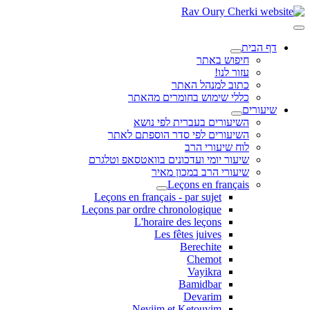
דף הבית
חיפוש באתר
עזור לנו!
כתוב למנהל האתר
כללי שימוש בחומרים מהאתר
שיעורים
השיעורים בעברית לפי נושא
השיעורים לפי סדר הוספתם לאתר
לוח שיעורי הרב
שיעור יומי ועדכונים בוואטסאפ וטלגרם
שיעורי הרב במכון מאיר
Leçons en français
Leçons en français - par sujet
Leçons par ordre chronologique
L'horaire des leçons
Les fêtes juives
Berechite
Chemot
Vayikra
Bamidbar
Devarim
Neviim et Ketouvim