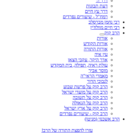
דרך ה'
דעת תבונות
דרך עץ חיים
רמח"ל - שיעורים נפרדים
רבי נחמן מברסלב
רבי חיים מוולוז'ין
הרב קוק
אורות
אורות הקודש
אורות התורה
עין איה
אדר היקר, עקבי הצאן
עולת ראיה, תפילה, בית המקדש
מוסר אביך
מאמרי הראי"ה
לנבוכי הדור
הרב קוק על פרשת שבוע
הרב קוק על מועדי ישראל
הרב קוק על תשובה
הרב קוק על הגאולה
הרב קוק על ארץ ישראל
הרב קוק - שיעורים נפרדים
הרב אשכנזי (מניטו)
עזרו להפצת התורה של הרב!