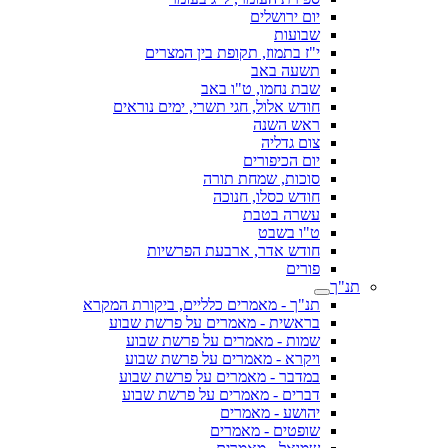
יום ירושלים
שבועות
י"ז בתמוז, תקופת בין המצרים
תשעה באב
שבת נחמו, ט"ו באב
חודש אלול, חגי תשרי, ימים נוראים
ראש השנה
צום גדליה
יום הכיפורים
סוכות, שמחת תורה
חודש כסלו, חנוכה
עשרה בטבת
ט"ו בשבט
חודש אדר, ארבעת הפרשיות
פורים
תנ"ך
תנ"ך - מאמרים כלליים, ביקורת המקרא
בראשית - מאמרים על פרשת שבוע
שמות - מאמרים על פרשת שבוע
ויקרא - מאמרים על פרשת שבוע
במדבר - מאמרים על פרשת שבוע
דברים - מאמרים על פרשת שבוע
יהושע - מאמרים
שופטים - מאמרים