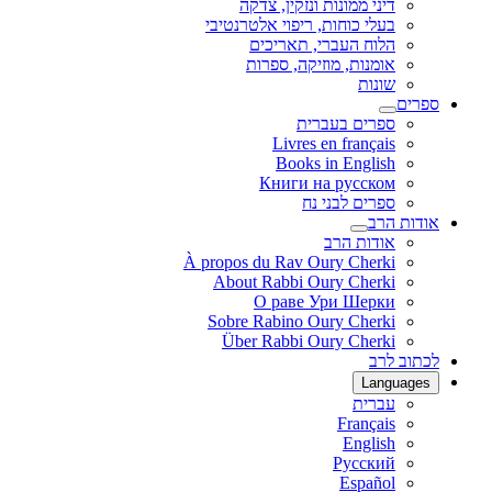
דיני ממונות ונזקין, צדקה
בעלי כוחות, ריפוי אלטרנטיבי
הלוח העברי, תאריכים
אומנות, מוזיקה, ספרות
שונות
ספרים
ספרים בעברית
Livres en français
Books in English
Книги на русском
ספרים לבני נח
אודות הרב
אודות הרב
À propos du Rav Oury Cherki
About Rabbi Oury Cherki
О раве Ури Шерки
Sobre Rabino Oury Cherki
Über Rabbi Oury Cherki
לכתוב לרב
Languages
עברית
Français
English
Русский
Español