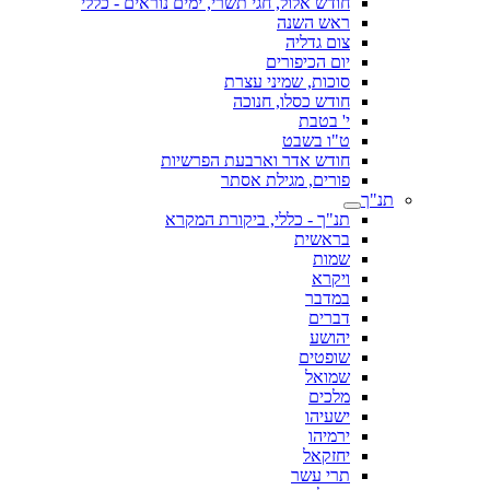
חודש אלול, חגי תשרי, ימים נוראים - כללי
ראש השנה
צום גדליה
יום הכיפורים
סוכות, שמיני עצרת
חודש כסלו, חנוכה
י' בטבת
ט"ו בשבט
חודש אדר וארבעת הפרשיות
פורים, מגילת אסתר
תנ"ך
תנ"ך - כללי, ביקורת המקרא
בראשית
שמות
ויקרא
במדבר
דברים
יהושע
שופטים
שמואל
מלכים
ישעיהו
ירמיהו
יחזקאל
תרי עשר