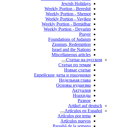
Jewish Holidays
Weekly Portion - Bereshit
Weekly Portion - Shemot
Weekly Portion - Vayikra
Weekly Portion - Bemidbar
Weekly Portion - Devarim
Prayer
Foundations of Judaism
Zionism, Redemption
Israel and the Nations
Miscellaneous articles
Статьи на русском
Статьи по темам
Новые статьи
Еврейские даты и праздники
Недельная глава
Основы иудаизма
Актуалия
Ноахиды
Разное
Artikel auf deutsch
Artículos en Español
Artículos por tema
Artículos nuevos
Parashá de la semana