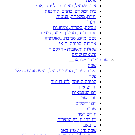
שואה
ארץ ישראל, מצוות התלויות בארץ
בית המקדש, כהנים, קורבנות
זוגיות, משפחה, צניעות
חינוך
אכילה, כשרות, צמחונות
ספר תורה, תפילין, מזוזה, ציצית
גשם, מיים, סביבה, גיאוגרפיה
אומנות, ספורט, פנאי
שאלות ותשובות - הקלטות
נושאים שונים
שבת ומועדי ישראל
שבת
הלוח העברי, מועדי ישראל, ראש חודש - כללי
פסח
ספירת העומר, ל"ג בעומר
חודש אייר
יום העצמאות
פסח שני
יום ירושלים
שבועות
חודש תמוז
י"ז בתמוז, בין המצרים
ט' באב
שבת נחמו, ט"ו באב