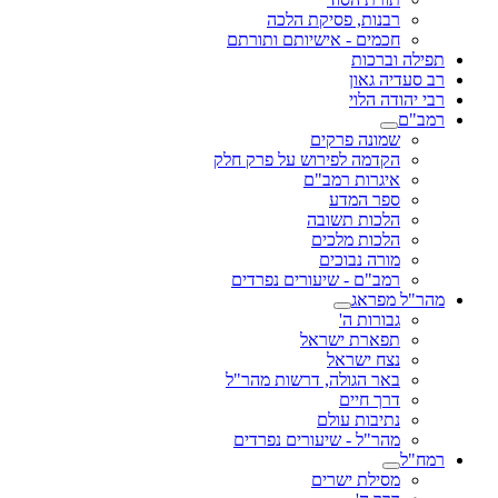
רבנות, פסיקת הלכה
חכמים - אישיותם ותורתם
תפילה וברכות
רב סעדיה גאון
רבי יהודה הלוי
רמב"ם
שמונה פרקים
הקדמה לפירוש על פרק חלק
איגרות רמב"ם
ספר המדע
הלכות תשובה
הלכות מלכים
מורה נבוכים
רמב"ם - שיעורים נפרדים
מהר"ל מפראג
גבורות ה'
תפארת ישראל
נצח ישראל
באר הגולה, דרשות מהר"ל
דרך חיים
נתיבות עולם
מהר"ל - שיעורים נפרדים
רמח"ל
מסילת ישרים