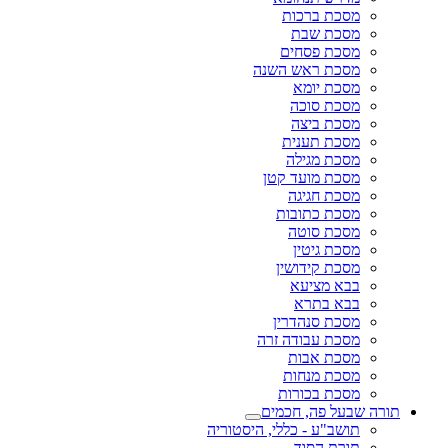
מסכת ברכות
מסכת שבת
מסכת פסחים
מסכת ראש השנה
מסכת יומא
מסכת סוכה
מסכת ביצה
מסכת תענית
מסכת מגילה
מסכת מועד קטן
מסכת חגיגה
מסכת כתובות
מסכת סוטה
מסכת גיטין
מסכת קידושין
בבא מציעא
בבא בתרא
מסכת סנהדרין
מסכת עבודה זרה
מסכת אבות
מסכת מנחות
מסכת בכורות
תורה שבעל פה, חכמים
תושב"ע - כללי, היסטוריה
תורת הסוד