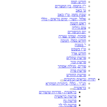
חודש תמוז
י"ז בתמוז, בין המצרים
ט' באב
שבת נחמו, ט"ו באב
אלול, תשרי, ימים נוראים - כללי
ראש השנה
צום גדליה
יום הכיפורים
סוכות, שמיני עצרת
חודש כסלו, חנוכה
י' בטבת
ט"ו בשבט
חודש אדר
פרשת שקלים
פרשת זכור
פורים, מגילת אסתר
פרשת פרה
פרשת החודש
תורה, נביאים וכתובים
תנ"ך - כללי, ביקורת המקרא
בראשית
בראשית - סדרות שיעורים
פרשת בראשית
פרשת נח
פרשת לך לך