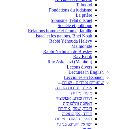
Talmoud
Fondations du judaisme
La prière
Sionisme, l'état d'Israël
Société et politique
Relations homme et femme, famille
Israel et les nations, Bnei Noah
Rabbi Yéhouda Halévy
Maimonide
Rabbi Na'hman de Breslev
Rav Kook
(Rav Askenazi (Manitou
Leçons divers
Lectures in English
Lecciones en Español
שיעורים נפרדים - שונות
אמונה, יסודות התורה
מוסר, מידות
תורה ומדע, אבולוציה
תשובה והלכותיה
דיבור, שפה, אותיות
חברה, אקטואליה
תהליך הגאולה וציונות
ישראל והגוים, בני נח