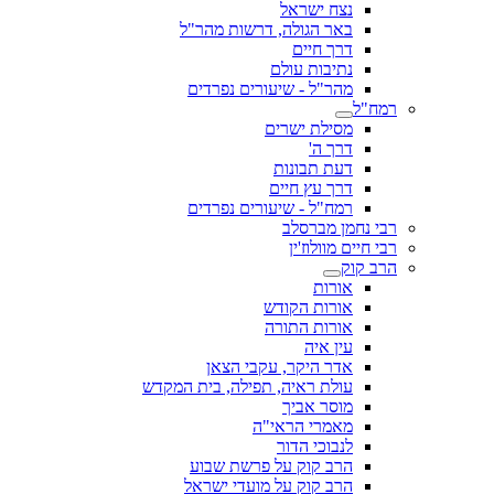
נצח ישראל
באר הגולה, דרשות מהר"ל
דרך חיים
נתיבות עולם
מהר"ל - שיעורים נפרדים
רמח"ל
מסילת ישרים
דרך ה'
דעת תבונות
דרך עץ חיים
רמח"ל - שיעורים נפרדים
רבי נחמן מברסלב
רבי חיים מוולוז'ין
הרב קוק
אורות
אורות הקודש
אורות התורה
עין איה
אדר היקר, עקבי הצאן
עולת ראיה, תפילה, בית המקדש
מוסר אביך
מאמרי הראי"ה
לנבוכי הדור
הרב קוק על פרשת שבוע
הרב קוק על מועדי ישראל