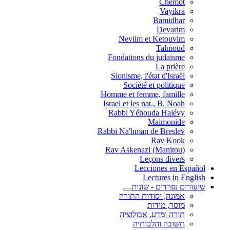
Chemot
Vayikra
Bamidbar
Devarim
Neviim et Ketouvim
Talmoud
Fondations du judaisme
La prière
Sionisme, l'état d'Israël
Société et politique
Homme et femme, famille
Israel et les nat., B. Noah
Rabbi Yéhouda Halévy
Maimonide
Rabbi Na'hman de Breslev
Rav Kook
(Rav Askenazi (Manitou
Leçons divers
Lecciones en Español
Lectures in English
שיעורים נפרדים - שונות
אמונה, יסודות התורה
מוסר, מידות
תורה ומדע, אבולוציה
תשובה והלכותיה