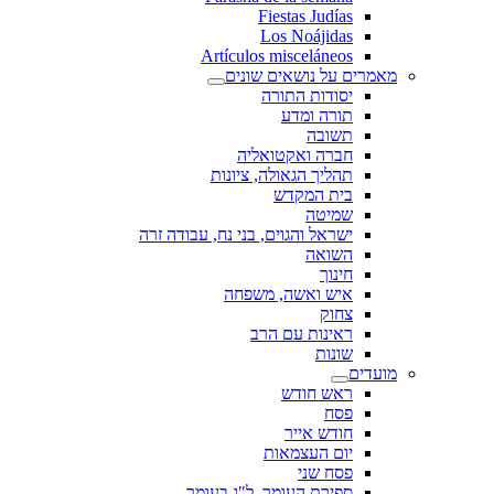
Fiestas Judías
Los Noájidas
Artículos misceláneos
מאמרים על נושאים שונים
יסודות התורה
תורה ומדע
תשובה
חברה ואקטואליה
תהליך הגאולה, ציונות
בית המקדש
שמיטה
ישראל והגוים, בני נח, עבודה זרה
השואה
חינוך
איש ואשה, משפחה
צחוק
ראינות עם הרב
שונות
מועדים
ראש חודש
פסח
חודש אייר
יום העצמאות
פסח שני
ספירת העומר, ל"ג בעומר