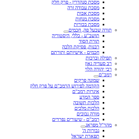
מסכת סנהדרין - פרק חלק
מסכת עבודה זרה
מסכת אבות
מסכת מנחות
מסכת בכורות
תורה שבעל פה, חכמים
תושב"ע - כללי, היסטוריה
תורת הסוד
רבנות, פסיקת הלכה
חכמים - אישיותם ותורתם
תפילה וברכות
רב סעדיה גאון
רבי יהודה הלוי
רמב"ם
שמונה פרקים
הקדמה לפירוש הרמב"ם על פרק חלק
איגרות רמב"ם
ספר המדע
הלכות תשובה
הלכות מלכים
מורה נבוכים
רמב"ם - שיעורים נפרדים
מהר"ל מפראג
גבורות ה'
תפארת ישראל