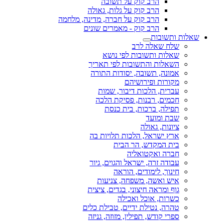
הרב קוק על תשובה
הרב קוק על גלות, גאולה
הרב קוק על חברה, מדינה, מלחמה
הרב קוק - מאמרים שונים
שאלות ותשובות
שלח שאלה לרב
שאלות ותשובות לפי נושא
השאלות והתשובות לפי תאריך
אמונה, תשובה, יסודות התורה
מקורות ופירושיהם
עברית, הלכות דיבור, שמות
חכמים, רבנות, פסיקת הלכה
תפילה, ברכות, בית כנסת
שבת ומועד
ציונות, גאולה
ארץ ישראל, הלכות תלויות בה
בית המקדש, הר הבית
חברה ואקטואליה
עבודה זרה, ישראל והגוים, גיור
חינוך, לימודים, הוראה
איש ואשה, משפחה, צניעות
גוף ומראה חיצוני, בגדים, ציצית
כשרות, אוכל ואכילה
טהרה, נטילת ידיים, טבילת כלים
ספרי קודש, תפילין, מזוזה, גניזה