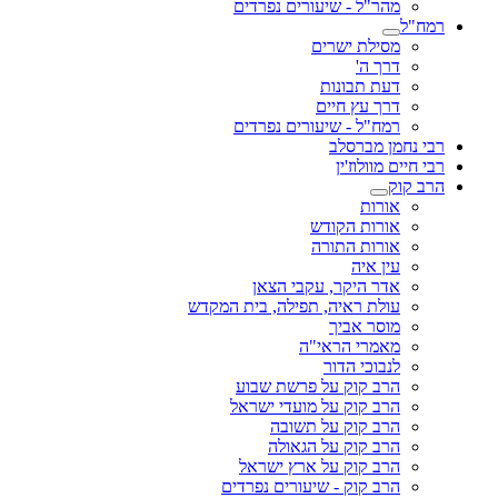
מהר"ל - שיעורים נפרדים
רמח"ל
מסילת ישרים
דרך ה'
דעת תבונות
דרך עץ חיים
רמח"ל - שיעורים נפרדים
רבי נחמן מברסלב
רבי חיים מוולוז'ין
הרב קוק
אורות
אורות הקודש
אורות התורה
עין איה
אדר היקר, עקבי הצאן
עולת ראיה, תפילה, בית המקדש
מוסר אביך
מאמרי הראי"ה
לנבוכי הדור
הרב קוק על פרשת שבוע
הרב קוק על מועדי ישראל
הרב קוק על תשובה
הרב קוק על הגאולה
הרב קוק על ארץ ישראל
הרב קוק - שיעורים נפרדים