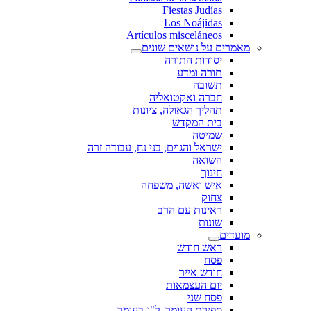
Fiestas Judías
Los Noájidas
Artículos misceláneos
מאמרים על נושאים שונים
יסודות התורה
תורה ומדע
תשובה
חברה ואקטואליה
תהליך הגאולה, ציונות
בית המקדש
שמיטה
ישראל והגוים, בני נח, עבודה זרה
השואה
חינוך
איש ואשה, משפחה
צחוק
ראינות עם הרב
שונות
מועדים
ראש חודש
פסח
חודש אייר
יום העצמאות
פסח שני
ספירת העומר, ל"ג בעומר