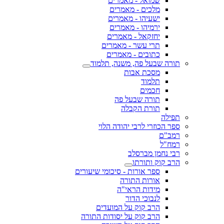
שמואל - מאמרים
מלכים - מאמרים
ישעיהו - מאמרים
ירמיהו - מאמרים
יחזקאל - מאמרים
תרי עשר - מאמרים
כתובים - מאמרים
תורה שבעל פה, משנה, תלמוד
מסכת אבות
תלמוד
חכמים
תורה שבעל פה
תורת הקבלה
תפילה
ספר הכוזרי לרבי יהודה הלוי
רמב"ם
רמח"ל
רבי נחמן מברסלב
הרב קוק ותורתו
ספר אורות - סיכומי שיעורים
אורות התורה
מידות הראי"ה
לנבוכי הדור
הרב קוק על המועדים
הרב קוק על יסודות התורה