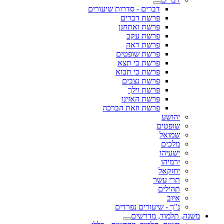
דברים - סדרות שיעורים
פרשת דברים
פרשת ואתחנן
פרשת עקב
פרשת ראה
פרשת שופטים
פרשת כי תצא
פרשת כי תבוא
פרשת נצבים
פרשת וילך
פרשת האזינו
פרשת וזאת הברכה
יהושע
שופטים
שמואל
מלכים
ישעיהו
ירמיהו
יחזקאל
תרי עשר
תהילים
איוב
נ"ך - שיעורים נפרדים
משנה, תלמוד, מדרשים