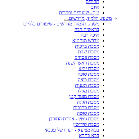
תהילים
איוב
נ"ך - שיעורים נפרדים
משנה, תלמוד, מדרשים
משנה, תלמוד, מדרשים - שיעורים כלליים
בראשית רבה
איכה רבה
מדרש תנחומא
מסכת ברכות
מסכת שבת
מסכת פסחים
מסכת ראש השנה
מסכת יומא
מסכת סוכה
מסכת ביצה
מסכת תענית
מסכת מגילה
מסכת מועד קטן
מסכת חגיגה
מסכת כתובות
מסכת סוטה
מסכת גיטין - אגדות החורבן
מסכת קידושין
בבא מציעא - תנורו של עכנאי
בבא בתרא