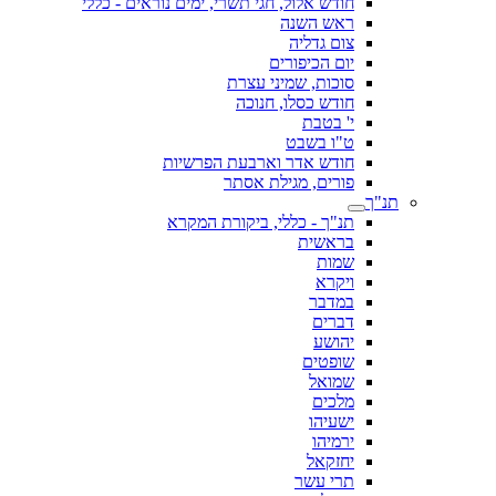
חודש אלול, חגי תשרי, ימים נוראים - כללי
ראש השנה
צום גדליה
יום הכיפורים
סוכות, שמיני עצרת
חודש כסלו, חנוכה
י' בטבת
ט"ו בשבט
חודש אדר וארבעת הפרשיות
פורים, מגילת אסתר
תנ"ך
תנ"ך - כללי, ביקורת המקרא
בראשית
שמות
ויקרא
במדבר
דברים
יהושע
שופטים
שמואל
מלכים
ישעיהו
ירמיהו
יחזקאל
תרי עשר