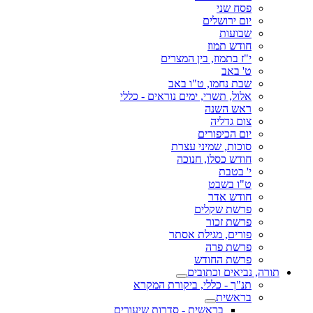
פסח שני
יום ירושלים
שבועות
חודש תמוז
י"ז בתמוז, בין המצרים
ט' באב
שבת נחמו, ט"ו באב
אלול, תשרי, ימים נוראים - כללי
ראש השנה
צום גדליה
יום הכיפורים
סוכות, שמיני עצרת
חודש כסלו, חנוכה
י' בטבת
ט"ו בשבט
חודש אדר
פרשת שקלים
פרשת זכור
פורים, מגילת אסתר
פרשת פרה
פרשת החודש
תורה, נביאים וכתובים
תנ"ך - כללי, ביקורת המקרא
בראשית
בראשית - סדרות שיעורים