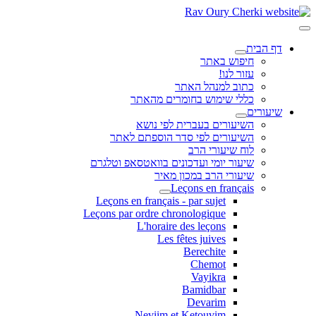
דף הבית
חיפוש באתר
עזור לנו!
כתוב למנהל האתר
כללי שימוש בחומרים מהאתר
שיעורים
השיעורים בעברית לפי נושא
השיעורים לפי סדר הוספתם לאתר
לוח שיעורי הרב
שיעור יומי ועדכונים בוואטסאפ וטלגרם
שיעורי הרב במכון מאיר
Leçons en français
Leçons en français - par sujet
Leçons par ordre chronologique
L'horaire des leçons
Les fêtes juives
Berechite
Chemot
Vayikra
Bamidbar
Devarim
Neviim et Ketouvim