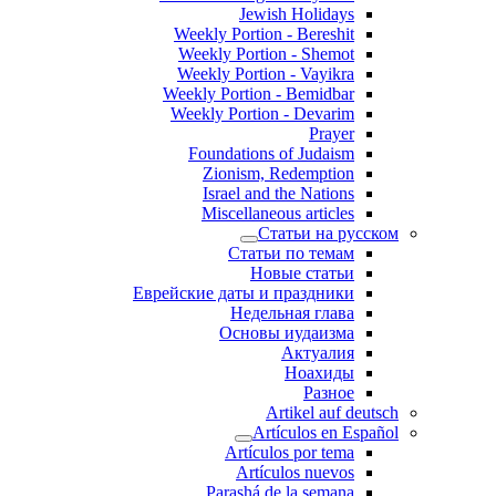
Jewish Holidays
Weekly Portion - Bereshit
Weekly Portion - Shemot
Weekly Portion - Vayikra
Weekly Portion - Bemidbar
Weekly Portion - Devarim
Prayer
Foundations of Judaism
Zionism, Redemption
Israel and the Nations
Miscellaneous articles
Статьи на русском
Статьи по темам
Новые статьи
Еврейские даты и праздники
Недельная глава
Основы иудаизма
Актуалия
Ноахиды
Разное
Artikel auf deutsch
Artículos en Español
Artículos por tema
Artículos nuevos
Parashá de la semana