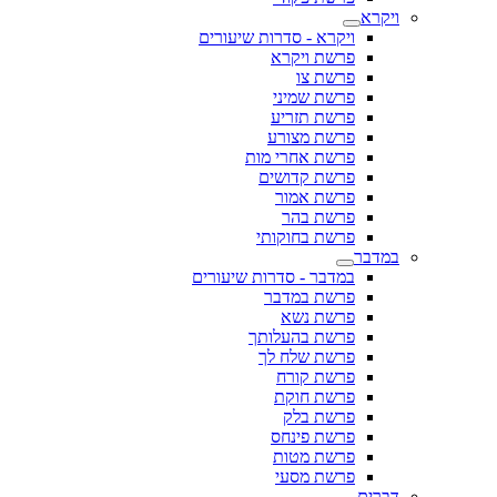
ויקרא
ויקרא - סדרות שיעורים
פרשת ויקרא
פרשת צו
פרשת שמיני
פרשת תזריע
פרשת מצורע
פרשת אחרי מות
פרשת קדושים
פרשת אמור
פרשת בהר
פרשת בחוקותי
במדבר
במדבר - סדרות שיעורים
פרשת במדבר
פרשת נשא
פרשת בהעלותך
פרשת שלח לך
פרשת קורח
פרשת חוקת
פרשת בלק
פרשת פינחס
פרשת מטות
פרשת מסעי
דברים