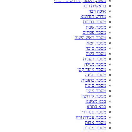
משנה, תלמוד, מדרשים - כללי
בראשית רבה
איכה רבה
מדרש תנחומא
מסכת ברכות
מסכת שבת
מסכת פסחים
מסכת ראש השנה
מסכת יומא
מסכת סוכה
מסכת ביצה
מסכת תענית
מסכת מגילה
מסכת מועד קטן
מסכת חגיגה
מסכת כתובות
מסכת סוטה
מסכת גיטין
מסכת קידושין
בבא מציעא
בבא בתרא
מסכת סנהדרין
מסכת עבודה זרה
מסכת אבות
מסכת מנחות