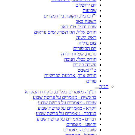
יום ירושלים
שבועות
י"ז בתמוז, תקופת בין המצרים
תשעה באב
שבת נחמו, ט"ו באב
חודש אלול, חגי תשרי, ימים נוראים
ראש השנה
צום גדליה
יום הכיפורים
סוכות, שמחת תורה
חודש כסלו, חנוכה
עשרה בטבת
ט"ו בשבט
חודש אדר, ארבעת הפרשיות
פורים
תנ"ך
תנ"ך - מאמרים כלליים, ביקורת המקרא
בראשית - מאמרים על פרשת שבוע
שמות - מאמרים על פרשת שבוע
ויקרא - מאמרים על פרשת שבוע
במדבר - מאמרים על פרשת שבוע
דברים - מאמרים על פרשת שבוע
יהושע - מאמרים
שופטים - מאמרים