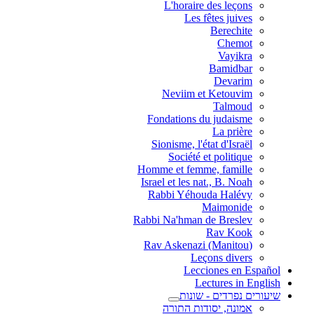
L'horaire des leçons
Les fêtes juives
Berechite
Chemot
Vayikra
Bamidbar
Devarim
Neviim et Ketouvim
Talmoud
Fondations du judaisme
La prière
Sionisme, l'état d'Israël
Société et politique
Homme et femme, famille
Israel et les nat., B. Noah
Rabbi Yéhouda Halévy
Maimonide
Rabbi Na'hman de Breslev
Rav Kook
(Rav Askenazi (Manitou
Leçons divers
Lecciones en Español
Lectures in English
שיעורים נפרדים - שונות
אמונה, יסודות התורה