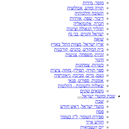
מוסר, מידות
תורה ומדע, אבולוציה
תשובה והלכותיה
דיבור, שפה, אותיות
חברה, אקטואליה
תהליך הגאולה וציונות
ישראל והגוים, בני נח
שואה
ארץ ישראל, מצוות התל' בארץ
בית המקדש, כהנים, קורבנות
זוגיות, משפחה, צניעות
חינוך
כשרות, צמחונות
ספר תורה, תפילין, מזוזה, ציצית
גשם, מיים, סביבה, גיאוגרפיה
אומנות, ספורט, פנאי
שאלות ותשובות - הקלטות
נושאים שונים
שבת ומועדי ישראל
שבת
מועדי ישראל, ראש חודש
פסח
ספירת העומר, ל"ג בעומר
חודש אייר
יום העצמאות