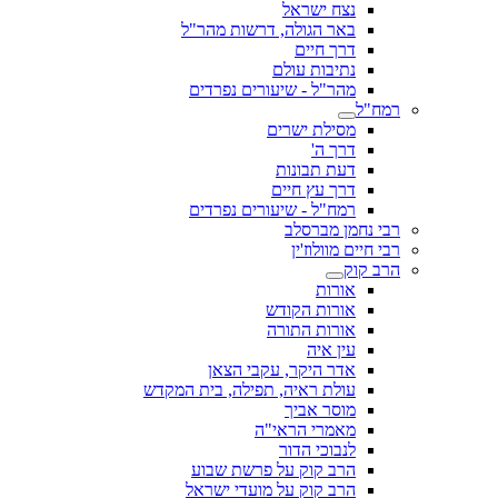
נצח ישראל
באר הגולה, דרשות מהר"ל
דרך חיים
נתיבות עולם
מהר"ל - שיעורים נפרדים
רמח"ל
מסילת ישרים
דרך ה'
דעת תבונות
דרך עץ חיים
רמח"ל - שיעורים נפרדים
רבי נחמן מברסלב
רבי חיים מוולוז'ין
הרב קוק
אורות
אורות הקודש
אורות התורה
עין איה
אדר היקר, עקבי הצאן
עולת ראיה, תפילה, בית המקדש
מוסר אביך
מאמרי הראי"ה
לנבוכי הדור
הרב קוק על פרשת שבוע
הרב קוק על מועדי ישראל