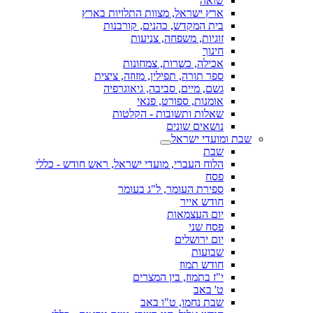
שואה
ארץ ישראל, מצוות התלויות בארץ
בית המקדש, כהנים, קורבנות
זוגיות, משפחה, צניעות
חינוך
אכילה, כשרות, צמחונות
ספר תורה, תפילין, מזוזה, ציצית
גשם, מיים, סביבה, גיאוגרפיה
אומנות, ספורט, פנאי
שאלות ותשובות - הקלטות
נושאים שונים
שבת ומועדי ישראל
שבת
הלוח העברי, מועדי ישראל, ראש חודש - כללי
פסח
ספירת העומר, ל"ג בעומר
חודש אייר
יום העצמאות
פסח שני
יום ירושלים
שבועות
חודש תמוז
י"ז בתמוז, בין המצרים
ט' באב
שבת נחמו, ט"ו באב