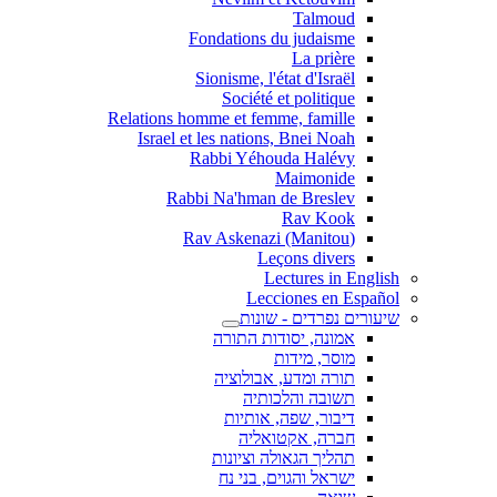
Talmoud
Fondations du judaisme
La prière
Sionisme, l'état d'Israël
Société et politique
Relations homme et femme, famille
Israel et les nations, Bnei Noah
Rabbi Yéhouda Halévy
Maimonide
Rabbi Na'hman de Breslev
Rav Kook
(Rav Askenazi (Manitou
Leçons divers
Lectures in English
Lecciones en Español
שיעורים נפרדים - שונות
אמונה, יסודות התורה
מוסר, מידות
תורה ומדע, אבולוציה
תשובה והלכותיה
דיבור, שפה, אותיות
חברה, אקטואליה
תהליך הגאולה וציונות
ישראל והגוים, בני נח