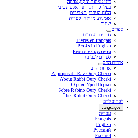
דיני ממונות ונזקין, צדקה
בעלי כוחות, ריפוי אלטרנטיבי
הלוח העברי, תאריכים
אומנות, מוזיקה, ספרות
שונות
ספרים
ספרים בעברית
Livres en français
Books in English
Книги на русском
ספרים לבני נח
אודות הרב
אודות הרב
À propos du Rav Oury Cherki
About Rabbi Oury Cherki
О раве Ури Шерки
Sobre Rabino Oury Cherki
Über Rabbi Oury Cherki
לכתוב לרב
Languages
עברית
Français
English
Русский
Español