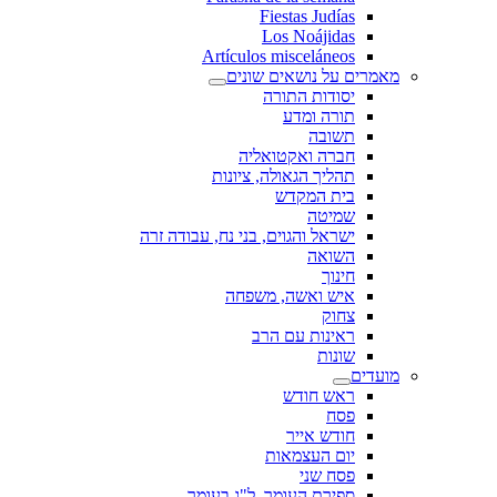
Fiestas Judías
Los Noájidas
Artículos misceláneos
מאמרים על נושאים שונים
יסודות התורה
תורה ומדע
תשובה
חברה ואקטואליה
תהליך הגאולה, ציונות
בית המקדש
שמיטה
ישראל והגוים, בני נח, עבודה זרה
השואה
חינוך
איש ואשה, משפחה
צחוק
ראינות עם הרב
שונות
מועדים
ראש חודש
פסח
חודש אייר
יום העצמאות
פסח שני
ספירת העומר, ל"ג בעומר