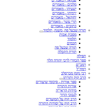
שמואל - מאמרים
מלכים - מאמרים
ישעיהו - מאמרים
ירמיהו - מאמרים
יחזקאל - מאמרים
תרי עשר - מאמרים
כתובים - מאמרים
תורה שבעל פה, משנה, תלמוד
מסכת אבות
תלמוד
חכמים
תורה שבעל פה
תורת הקבלה
תפילה
ספר הכוזרי לרבי יהודה הלוי
רמב"ם
רמח"ל
רבי נחמן מברסלב
הרב קוק ותורתו
ספר אורות - סיכומי שיעורים
אורות התורה
מידות הראי"ה
לנבוכי הדור
הרב קוק על המועדים
הרב קוק על יסודות התורה