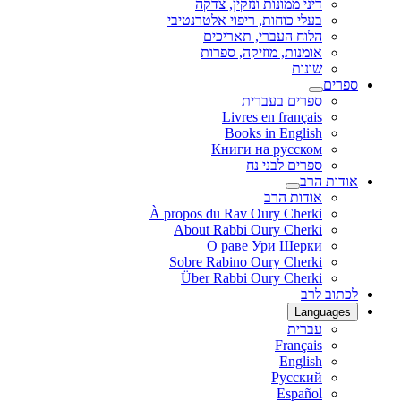
דיני ממונות ונזקין, צדקה
בעלי כוחות, ריפוי אלטרנטיבי
הלוח העברי, תאריכים
אומנות, מוזיקה, ספרות
שונות
ספרים
ספרים בעברית
Livres en français
Books in English
Книги на русском
ספרים לבני נח
אודות הרב
אודות הרב
À propos du Rav Oury Cherki
About Rabbi Oury Cherki
О раве Ури Шерки
Sobre Rabino Oury Cherki
Über Rabbi Oury Cherki
לכתוב לרב
Languages
עברית
Français
English
Русский
Español