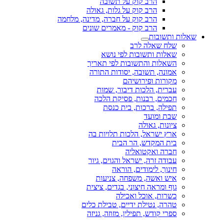
הרב קוק על תשובה
הרב קוק על גלות, גאולה
הרב קוק על חברה, מדינה, מלחמה
הרב קוק - מאמרים שונים
שאלות ותשובות
שלח שאלה לרב
שאלות ותשובות לפי נושא
השאלות והתשובות לפי תאריך
אמונה, תשובה, יסודות התורה
מקורות ופירושיהם
עברית, הלכות דיבור, שמות
חכמים, רבנות, פסיקת הלכה
תפילה, ברכות, בית כנסת
שבת ומועד
ציונות, גאולה
ארץ ישראל, הלכות תלויות בה
בית המקדש, הר הבית
חברה ואקטואליה
עבודה זרה, ישראל והגוים, גיור
חינוך, לימודים, הוראה
איש ואשה, משפחה, צניעות
גוף ומראה חיצוני, בגדים, ציצית
כשרות, אוכל ואכילה
טהרה, נטילת ידיים, טבילת כלים
ספרי קודש, תפילין, מזוזה, גניזה