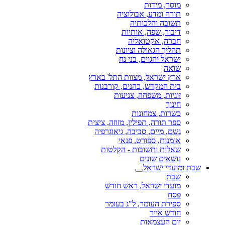
מוסר, מידות
תורה ומדע, אבולוציה
תשובה והלכותיה
דיבור, שפה, אותיות
חברה, אקטואליה
תהליך הגאולה וציונות
ישראל והגוים, בני נח
שואה
ארץ ישראל, מצוות התל' בארץ
בית המקדש, כהנים, קורבנות
זוגיות, משפחה, צניעות
חינוך
כשרות, צמחונות
ספר תורה, תפילין, מזוזה, ציצית
גשם, מיים, סביבה, גיאוגרפיה
אומנות, ספורט, פנאי
שאלות ותשובות - הקלטות
נושאים שונים
שבת ומועדי ישראל
שבת
מועדי ישראל, ראש חודש
פסח
ספירת העומר, ל"ג בעומר
חודש אייר
יום העצמאות