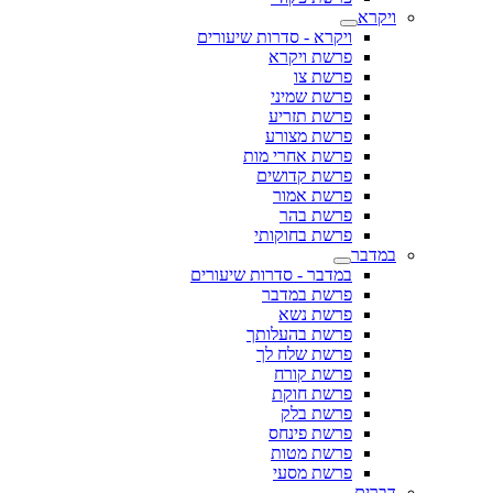
ויקרא
ויקרא - סדרות שיעורים
פרשת ויקרא
פרשת צו
פרשת שמיני
פרשת תזריע
פרשת מצורע
פרשת אחרי מות
פרשת קדושים
פרשת אמור
פרשת בהר
פרשת בחוקותי
במדבר
במדבר - סדרות שיעורים
פרשת במדבר
פרשת נשא
פרשת בהעלותך
פרשת שלח לך
פרשת קורח
פרשת חוקת
פרשת בלק
פרשת פינחס
פרשת מטות
פרשת מסעי
דברים