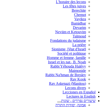
L'horaire des leçons
Les fêtes juives
Berechite
Chemot
Vayikra
Bamidbar
Devarim
Neviim et Ketouvim
Talmoud
Fondations du judaisme
La prière
Sionisme, l'état d'Israël
Société et politique
Homme et femme, famille
Israel et les nat., B. Noah
Rabbi Yéhouda Halévy
Maimonide
Rabbi Na'hman de Breslev
Rav Kook
(Rav Askenazi (Manitou
Leçons divers
Lecciones en Español
Lectures in English
שיעורים נפרדים - שונות
אמונה, יסודות התורה