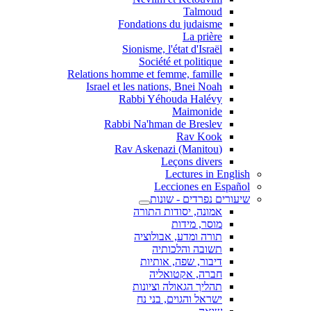
Talmoud
Fondations du judaisme
La prière
Sionisme, l'état d'Israël
Société et politique
Relations homme et femme, famille
Israel et les nations, Bnei Noah
Rabbi Yéhouda Halévy
Maimonide
Rabbi Na'hman de Breslev
Rav Kook
(Rav Askenazi (Manitou
Leçons divers
Lectures in English
Lecciones en Español
שיעורים נפרדים - שונות
אמונה, יסודות התורה
מוסר, מידות
תורה ומדע, אבולוציה
תשובה והלכותיה
דיבור, שפה, אותיות
חברה, אקטואליה
תהליך הגאולה וציונות
ישראל והגוים, בני נח