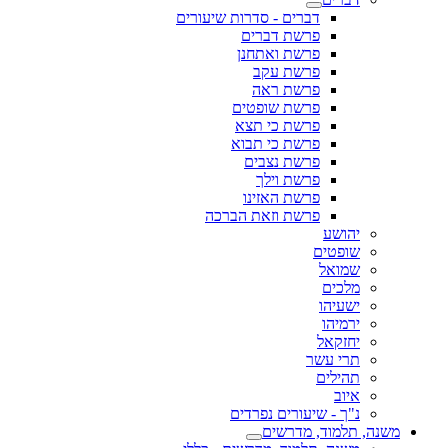
דברים - סדרות שיעורים
פרשת דברים
פרשת ואתחנן
פרשת עקב
פרשת ראה
פרשת שופטים
פרשת כי תצא
פרשת כי תבוא
פרשת נצבים
פרשת וילך
פרשת האזינו
פרשת וזאת הברכה
יהושע
שופטים
שמואל
מלכים
ישעיהו
ירמיהו
יחזקאל
תרי עשר
תהילים
איוב
נ"ך - שיעורים נפרדים
משנה, תלמוד, מדרשים