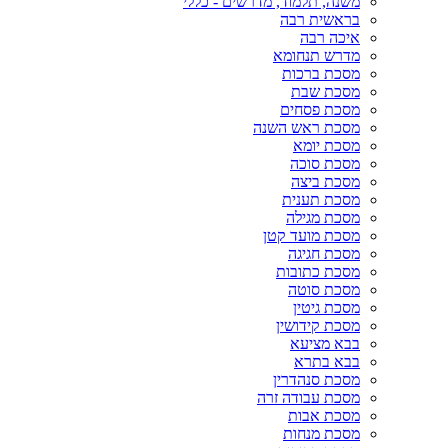
משנה, תלמוד, מדרשים - כללי
בראשית רבה
איכה רבה
מדרש תנחומא
מסכת ברכות
מסכת שבת
מסכת פסחים
מסכת ראש השנה
מסכת יומא
מסכת סוכה
מסכת ביצה
מסכת תענית
מסכת מגילה
מסכת מועד קטן
מסכת חגיגה
מסכת כתובות
מסכת סוטה
מסכת גיטין
מסכת קידושין
בבא מציעא
בבא בתרא
מסכת סנהדרין
מסכת עבודה זרה
מסכת אבות
מסכת מנחות