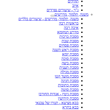
תהילים
איוב
נ"ך - שיעורים נפרדים
משנה, תלמוד, מדרשים
משנה, תלמוד, מדרשים - שיעורים כלליים
בראשית רבה
איכה רבה
מדרש תנחומא
מסכת ברכות
מסכת שבת
מסכת פסחים
מסכת ראש השנה
מסכת יומא
מסכת סוכה
מסכת ביצה
מסכת תענית
מסכת מגילה
מסכת מועד קטן
מסכת חגיגה
מסכת כתובות
מסכת סוטה
מסכת גיטין - אגדות החורבן
מסכת קידושין
בבא מציעא - תנורו של עכנאי
בבא בתרא