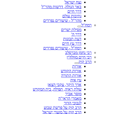
נצח ישראל
באר הגולה, דרשות מהר"ל
דרך חיים
נתיבות עולם
מהר"ל - שיעורים נפרדים
רמח"ל
מסילת ישרים
דרך ה'
דעת תבונות
דרך עץ חיים
רמח"ל - שיעורים נפרדים
רבי נחמן מברסלב
רבי חיים מוולוז'ין
הרב קוק
אורות
אורות הקודש
אורות התורה
עין איה
אדר היקר, עקבי הצאן
עולת ראיה, תפילה, בית המקדש
מוסר אביך
מאמרי הראי"ה
לנבוכי הדור
הרב קוק על פרשת שבוע
הרב קוק על מועדי ישראל