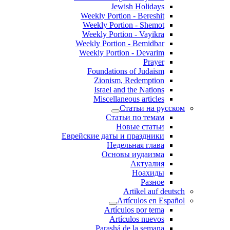
Jewish Holidays
Weekly Portion - Bereshit
Weekly Portion - Shemot
Weekly Portion - Vayikra
Weekly Portion - Bemidbar
Weekly Portion - Devarim
Prayer
Foundations of Judaism
Zionism, Redemption
Israel and the Nations
Miscellaneous articles
Статьи на русском
Статьи по темам
Новые статьи
Еврейские даты и праздники
Недельная глава
Основы иудаизма
Актуалия
Ноахиды
Разное
Artikel auf deutsch
Artículos en Español
Artículos por tema
Artículos nuevos
Parashá de la semana