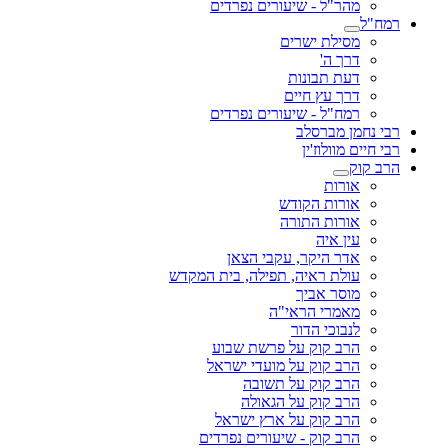
מהר"ל - שיעורים נפרדים
רמח"ל
מסילת ישרים
דרך ה'
דעת תבונות
דרך עץ חיים
רמח"ל - שיעורים נפרדים
רבי נחמן מברסלב
רבי חיים מוולוז'ין
הרב קוק
אורות
אורות הקודש
אורות התורה
עין איה
אדר היקר, עקבי הצאן
עולת ראיה, תפילה, בית המקדש
מוסר אביך
מאמרי הראי"ה
לנבוכי הדור
הרב קוק על פרשת שבוע
הרב קוק על מועדי ישראל
הרב קוק על תשובה
הרב קוק על הגאולה
הרב קוק על ארץ ישראל
הרב קוק - שיעורים נפרדים