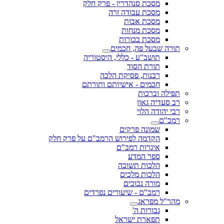
מסכת סנהדרין - פרק חלק
מסכת עבודה זרה
מסכת אבות
מסכת מנחות
מסכת בכורות
תורה שבעל פה, חכמים
תושב"ע - כללי, היסטוריה
תורת הסוד
רבנות, פסיקת הלכה
חכמים - אישיותם ותורתם
תפילה וברכות
רב סעדיה גאון
רבי יהודה הלוי
רמב"ם
שמונה פרקים
הקדמה לפירוש הרמב"ם על פרק חלק
איגרות רמב"ם
ספר המדע
הלכות תשובה
הלכות מלכים
מורה נבוכים
רמב"ם - שיעורים נפרדים
מהר"ל מפראג
גבורות ה'
תפארת ישראל