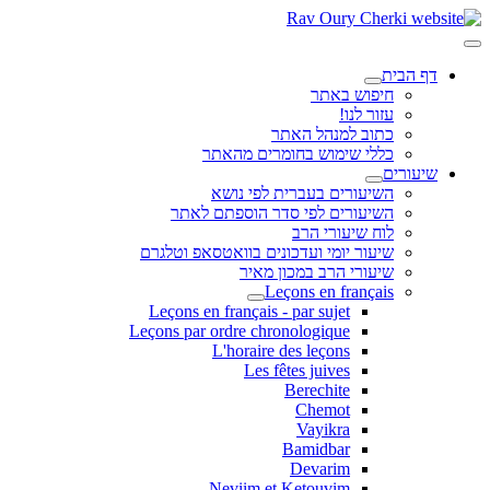
דף הבית
חיפוש באתר
עזור לנו!
כתוב למנהל האתר
כללי שימוש בחומרים מהאתר
שיעורים
השיעורים בעברית לפי נושא
השיעורים לפי סדר הוספתם לאתר
לוח שיעורי הרב
שיעור יומי ועדכונים בוואטסאפ וטלגרם
שיעורי הרב במכון מאיר
Leçons en français
Leçons en français - par sujet
Leçons par ordre chronologique
L'horaire des leçons
Les fêtes juives
Berechite
Chemot
Vayikra
Bamidbar
Devarim
Neviim et Ketouvim