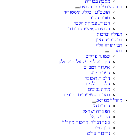
מסכת בכורות
תורה שבעל פה, חכמים
תושב"ע - כללי, היסטוריה
תורת הסוד
רבנות, פסיקת הלכה
חכמים - אישיותם ותורתם
תפילה וברכות
רב סעדיה גאון
רבי יהודה הלוי
רמב"ם
שמונה פרקים
הקדמה לפירוש על פרק חלק
איגרות רמב"ם
ספר המדע
הלכות תשובה
הלכות מלכים
מורה נבוכים
רמב"ם - שיעורים נפרדים
מהר"ל מפראג
גבורות ה'
תפארת ישראל
נצח ישראל
באר הגולה, דרשות מהר"ל
דרך חיים
נתיבות עולם