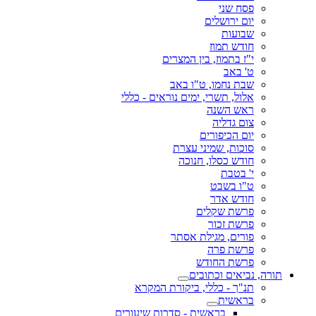
פסח שני
יום ירושלים
שבועות
חודש תמוז
י"ז בתמוז, בין המצרים
ט' באב
שבת נחמו, ט"ו באב
אלול, תשרי, ימים נוראים - כללי
ראש השנה
צום גדליה
יום הכיפורים
סוכות, שמיני עצרת
חודש כסלו, חנוכה
י' בטבת
ט"ו בשבט
חודש אדר
פרשת שקלים
פרשת זכור
פורים, מגילת אסתר
פרשת פרה
פרשת החודש
תורה, נביאים וכתובים
תנ"ך - כללי, ביקורת המקרא
בראשית
בראשית - סדרות שיעורים