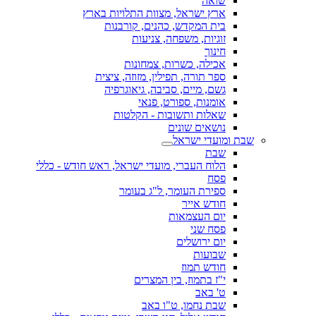
שואה
ארץ ישראל, מצוות התלויות בארץ
בית המקדש, כהנים, קורבנות
זוגיות, משפחה, צניעות
חינוך
אכילה, כשרות, צמחונות
ספר תורה, תפילין, מזוזה, ציצית
גשם, מיים, סביבה, גיאוגרפיה
אומנות, ספורט, פנאי
שאלות ותשובות - הקלטות
נושאים שונים
שבת ומועדי ישראל
שבת
הלוח העברי, מועדי ישראל, ראש חודש - כללי
פסח
ספירת העומר, ל"ג בעומר
חודש אייר
יום העצמאות
פסח שני
יום ירושלים
שבועות
חודש תמוז
י"ז בתמוז, בין המצרים
ט' באב
שבת נחמו, ט"ו באב