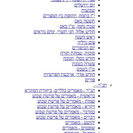
יום ירושלים
שבועות
י"ז בתמוז, תקופת בין המצרים
תשעה באב
שבת נחמו, ט"ו באב
חודש אלול, חגי תשרי, ימים נוראים
ראש השנה
צום גדליה
יום הכיפורים
סוכות, שמחת תורה
חודש כסלו, חנוכה
עשרה בטבת
ט"ו בשבט
חודש אדר, ארבעת הפרשיות
פורים
תנ"ך
תנ"ך - מאמרים כלליים, ביקורת המקרא
בראשית - מאמרים על פרשת שבוע
שמות - מאמרים על פרשת שבוע
ויקרא - מאמרים על פרשת שבוע
במדבר - מאמרים על פרשת שבוע
דברים - מאמרים על פרשת שבוע
יהושע - מאמרים
שופטים - מאמרים