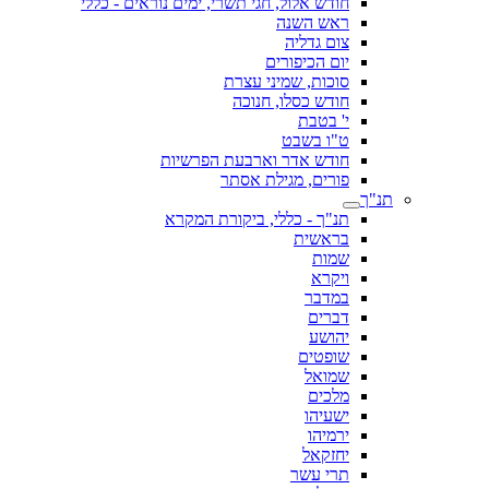
חודש אלול, חגי תשרי, ימים נוראים - כללי
ראש השנה
צום גדליה
יום הכיפורים
סוכות, שמיני עצרת
חודש כסלו, חנוכה
י' בטבת
ט"ו בשבט
חודש אדר וארבעת הפרשיות
פורים, מגילת אסתר
תנ"ך
תנ"ך - כללי, ביקורת המקרא
בראשית
שמות
ויקרא
במדבר
דברים
יהושע
שופטים
שמואל
מלכים
ישעיהו
ירמיהו
יחזקאל
תרי עשר