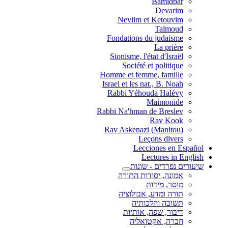
Bamidbar
Devarim
Neviim et Ketouvim
Talmoud
Fondations du judaisme
La prière
Sionisme, l'état d'Israël
Société et politique
Homme et femme, famille
Israel et les nat., B. Noah
Rabbi Yéhouda Halévy
Maimonide
Rabbi Na'hman de Breslev
Rav Kook
(Rav Askenazi (Manitou
Leçons divers
Lecciones en Español
Lectures in English
שיעורים נפרדים - שונות
אמונה, יסודות התורה
מוסר, מידות
תורה ומדע, אבולוציה
תשובה והלכותיה
דיבור, שפה, אותיות
חברה, אקטואליה