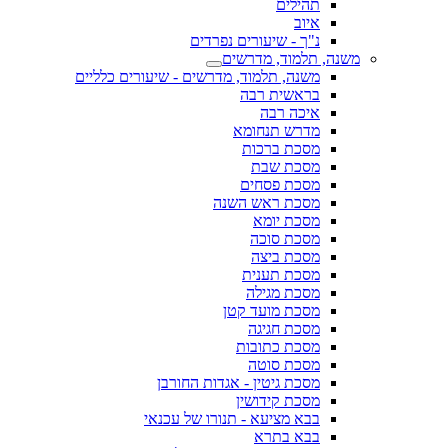
תהילים
איוב
נ"ך - שיעורים נפרדים
משנה, תלמוד, מדרשים
משנה, תלמוד, מדרשים - שיעורים כלליים
בראשית רבה
איכה רבה
מדרש תנחומא
מסכת ברכות
מסכת שבת
מסכת פסחים
מסכת ראש השנה
מסכת יומא
מסכת סוכה
מסכת ביצה
מסכת תענית
מסכת מגילה
מסכת מועד קטן
מסכת חגיגה
מסכת כתובות
מסכת סוטה
מסכת גיטין - אגדות החורבן
מסכת קידושין
בבא מציעא - תנורו של עכנאי
בבא בתרא