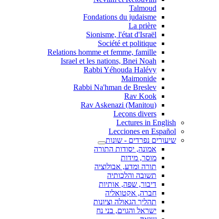
Talmoud
Fondations du judaisme
La prière
Sionisme, l'état d'Israël
Société et politique
Relations homme et femme, famille
Israel et les nations, Bnei Noah
Rabbi Yéhouda Halévy
Maimonide
Rabbi Na'hman de Breslev
Rav Kook
(Rav Askenazi (Manitou
Leçons divers
Lectures in English
Lecciones en Español
שיעורים נפרדים - שונות
אמונה, יסודות התורה
מוסר, מידות
תורה ומדע, אבולוציה
תשובה והלכותיה
דיבור, שפה, אותיות
חברה, אקטואליה
תהליך הגאולה וציונות
ישראל והגוים, בני נח