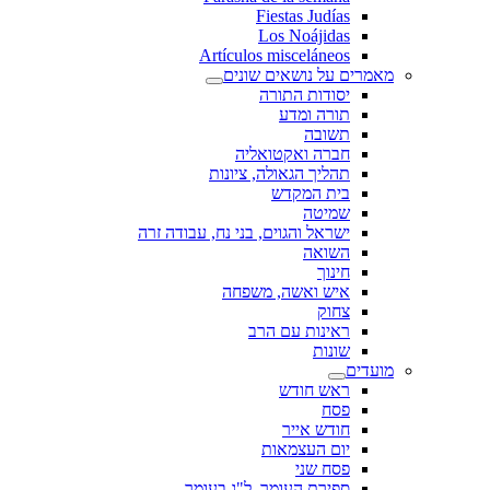
Fiestas Judías
Los Noájidas
Artículos misceláneos
מאמרים על נושאים שונים
יסודות התורה
תורה ומדע
תשובה
חברה ואקטואליה
תהליך הגאולה, ציונות
בית המקדש
שמיטה
ישראל והגוים, בני נח, עבודה זרה
השואה
חינוך
איש ואשה, משפחה
צחוק
ראינות עם הרב
שונות
מועדים
ראש חודש
פסח
חודש אייר
יום העצמאות
פסח שני
ספירת העומר, ל"ג בעומר