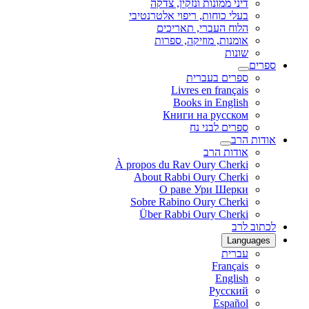
דיני ממונות ונזקין, צדקה
בעלי כוחות, ריפוי אלטרנטיבי
הלוח העברי, תאריכים
אומנות, מוזיקה, ספרות
שונות
ספרים
ספרים בעברית
Livres en français
Books in English
Книги на русском
ספרים לבני נח
אודות הרב
אודות הרב
À propos du Rav Oury Cherki
About Rabbi Oury Cherki
О раве Ури Шерки
Sobre Rabino Oury Cherki
Über Rabbi Oury Cherki
לכתוב לרב
Languages
עברית
Français
English
Русский
Español