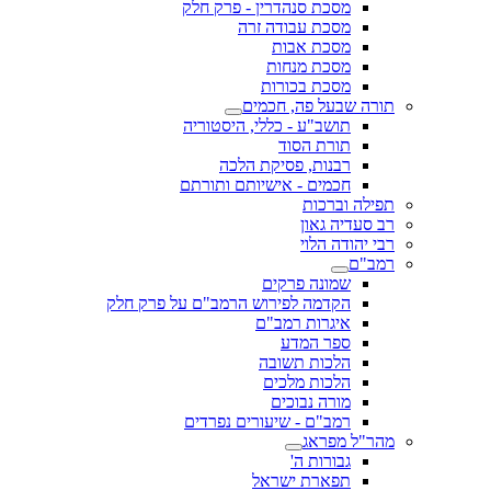
מסכת סנהדרין - פרק חלק
מסכת עבודה זרה
מסכת אבות
מסכת מנחות
מסכת בכורות
תורה שבעל פה, חכמים
תושב"ע - כללי, היסטוריה
תורת הסוד
רבנות, פסיקת הלכה
חכמים - אישיותם ותורתם
תפילה וברכות
רב סעדיה גאון
רבי יהודה הלוי
רמב"ם
שמונה פרקים
הקדמה לפירוש הרמב"ם על פרק חלק
איגרות רמב"ם
ספר המדע
הלכות תשובה
הלכות מלכים
מורה נבוכים
רמב"ם - שיעורים נפרדים
מהר"ל מפראג
גבורות ה'
תפארת ישראל