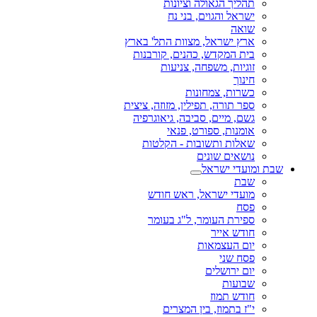
תהליך הגאולה וציונות
ישראל והגוים, בני נח
שואה
ארץ ישראל, מצוות התל' בארץ
בית המקדש, כהנים, קורבנות
זוגיות, משפחה, צניעות
חינוך
כשרות, צמחונות
ספר תורה, תפילין, מזוזה, ציצית
גשם, מיים, סביבה, גיאוגרפיה
אומנות, ספורט, פנאי
שאלות ותשובות - הקלטות
נושאים שונים
שבת ומועדי ישראל
שבת
מועדי ישראל, ראש חודש
פסח
ספירת העומר, ל"ג בעומר
חודש אייר
יום העצמאות
פסח שני
יום ירושלים
שבועות
חודש תמוז
י"ז בתמוז, בין המצרים