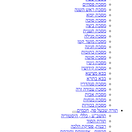
מסכת פסחים
מסכת ראש השנה
מסכת יומא
מסכת סוכה
מסכת ביצה
מסכת תענית
מסכת מגילה
מסכת מועד קטן
מסכת חגיגה
מסכת כתובות
מסכת סוטה
מסכת גיטין
מסכת קידושין
בבא מציעא
בבא בתרא
מסכת סנהדרין
מסכת עבודה זרה
מסכת אבות
מסכת מנחות
מסכת בכורות
תורה שבעל פה, חכמים
תושב"ע - כללי, היסטוריה
תורת הסוד
רבנות, פסיקת הלכה
חכמים - אישיותם ותורתם