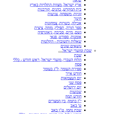
שואה
ארץ ישראל, מצוות התלויות בארץ
בית המקדש, כהנים, קורבנות
זוגיות, משפחה, צניעות
חינוך
אכילה, כשרות, צמחונות
ספר תורה, תפילין, מזוזה, ציצית
גשם, מיים, סביבה, גיאוגרפיה
אומנות, ספורט, פנאי
שאלות ותשובות - הקלטות
נושאים שונים
שבת ומועדי ישראל
שבת
הלוח העברי, מועדי ישראל, ראש חודש - כללי
פסח
ספירת העומר, ל"ג בעומר
חודש אייר
יום העצמאות
פסח שני
יום ירושלים
שבועות
חודש תמוז
י"ז בתמוז, בין המצרים
ט' באב
שבת נחמו, ט"ו באב