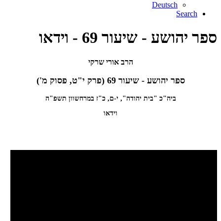
Deutsch
Search
ספר יהושע - שיעור 69 - וידאו
הרב אורי שרקי
ספר יהושע - שיעור 69 (פרק י"ט, פסוק מ')
ביה"כ "בית יהודה", י-ם, כ"ז במרחשוון תשפ"ה
וידאו