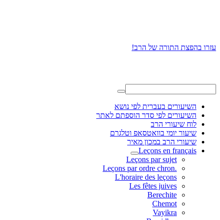
עזרו בהפצת התורה של הרב!
השיעורים בעברית לפי נושא
השיעורים לפי סדר הוספתם לאתר
לוח שיעורי הרב
שיעור יומי בוואטסאפ וטלגרם
שיעורי הרב במכון מאיר
Leçons en français
Leçons par sujet
.Leçons par ordre chron
L'horaire des leçons
Les fêtes juives
Berechite
Chemot
Vayikra