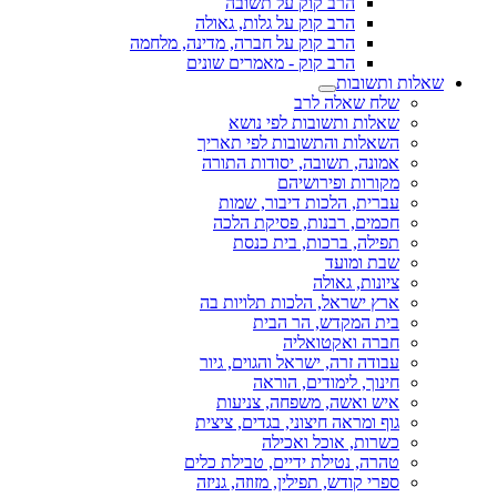
הרב קוק על תשובה
הרב קוק על גלות, גאולה
הרב קוק על חברה, מדינה, מלחמה
הרב קוק - מאמרים שונים
שאלות ותשובות
שלח שאלה לרב
שאלות ותשובות לפי נושא
השאלות והתשובות לפי תאריך
אמונה, תשובה, יסודות התורה
מקורות ופירושיהם
עברית, הלכות דיבור, שמות
חכמים, רבנות, פסיקת הלכה
תפילה, ברכות, בית כנסת
שבת ומועד
ציונות, גאולה
ארץ ישראל, הלכות תלויות בה
בית המקדש, הר הבית
חברה ואקטואליה
עבודה זרה, ישראל והגוים, גיור
חינוך, לימודים, הוראה
איש ואשה, משפחה, צניעות
גוף ומראה חיצוני, בגדים, ציצית
כשרות, אוכל ואכילה
טהרה, נטילת ידיים, טבילת כלים
ספרי קודש, תפילין, מזוזה, גניזה