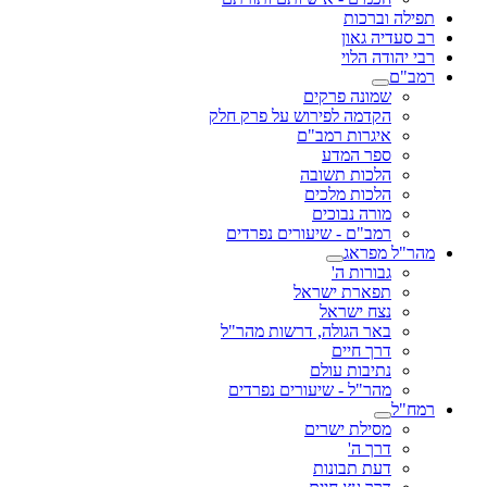
תפילה וברכות
רב סעדיה גאון
רבי יהודה הלוי
רמב"ם
שמונה פרקים
הקדמה לפירוש על פרק חלק
איגרות רמב"ם
ספר המדע
הלכות תשובה
הלכות מלכים
מורה נבוכים
רמב"ם - שיעורים נפרדים
מהר"ל מפראג
גבורות ה'
תפארת ישראל
נצח ישראל
באר הגולה, דרשות מהר"ל
דרך חיים
נתיבות עולם
מהר"ל - שיעורים נפרדים
רמח"ל
מסילת ישרים
דרך ה'
דעת תבונות