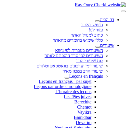
דף הבית
חיפוש באתר
עזור לנו!
כתוב למנהל האתר
כללי שימוש בחומרים מהאתר
שיעורים
השיעורים בעברית לפי נושא
השיעורים לפי סדר הוספתם לאתר
לוח שיעורי הרב
שיעור יומי ועדכונים בוואטסאפ וטלגרם
שיעורי הרב במכון מאיר
Leçons en français
Leçons en français - par sujet
Leçons par ordre chronologique
L'horaire des leçons
Les fêtes juives
Berechite
Chemot
Vayikra
Bamidbar
Devarim
Neviim et Ketouvim