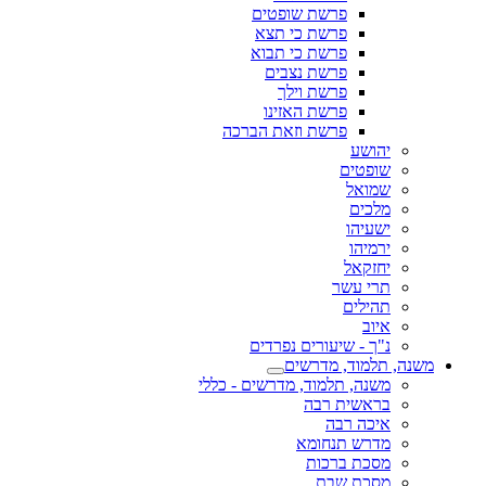
פרשת שופטים
פרשת כי תצא
פרשת כי תבוא
פרשת נצבים
פרשת וילך
פרשת האזינו
פרשת וזאת הברכה
יהושע
שופטים
שמואל
מלכים
ישעיהו
ירמיהו
יחזקאל
תרי עשר
תהילים
איוב
נ"ך - שיעורים נפרדים
משנה, תלמוד, מדרשים
משנה, תלמוד, מדרשים - כללי
בראשית רבה
איכה רבה
מדרש תנחומא
מסכת ברכות
מסכת שבת