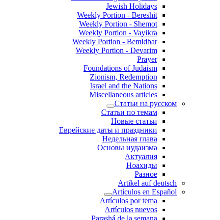
Jewish Holidays
Weekly Portion - Bereshit
Weekly Portion - Shemot
Weekly Portion - Vayikra
Weekly Portion - Bemidbar
Weekly Portion - Devarim
Prayer
Foundations of Judaism
Zionism, Redemption
Israel and the Nations
Miscellaneous articles
Статьи на русском
Статьи по темам
Новые статьи
Еврейские даты и праздники
Недельная глава
Основы иудаизма
Актуалия
Ноахиды
Разное
Artikel auf deutsch
Artículos en Español
Artículos por tema
Artículos nuevos
Parashá de la semana