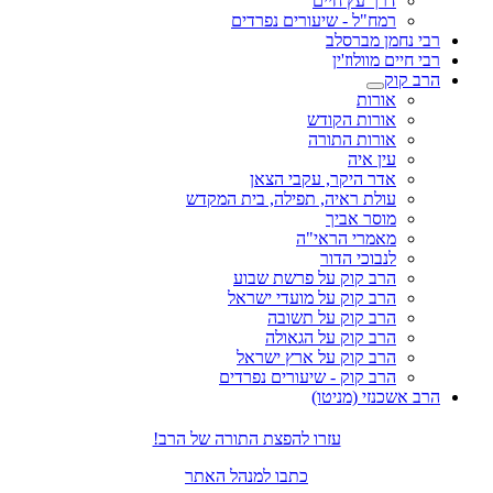
דרך עץ חיים
רמח"ל - שיעורים נפרדים
רבי נחמן מברסלב
רבי חיים מוולוז'ין
הרב קוק
אורות
אורות הקודש
אורות התורה
עין איה
אדר היקר, עקבי הצאן
עולת ראיה, תפילה, בית המקדש
מוסר אביך
מאמרי הראי"ה
לנבוכי הדור
הרב קוק על פרשת שבוע
הרב קוק על מועדי ישראל
הרב קוק על תשובה
הרב קוק על הגאולה
הרב קוק על ארץ ישראל
הרב קוק - שיעורים נפרדים
הרב אשכנזי (מניטו)
עזרו להפצת התורה של הרב!
כתבו למנהל האתר