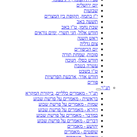
יום ירושלים
שבועות
י"ז בתמוז, תקופת בין המצרים
תשעה באב
שבת נחמו, ט"ו באב
חודש אלול, חגי תשרי, ימים נוראים
ראש השנה
צום גדליה
יום הכיפורים
סוכות, שמחת תורה
חודש כסלו, חנוכה
עשרה בטבת
ט"ו בשבט
חודש אדר, ארבעת הפרשיות
פורים
תנ"ך
תנ"ך - מאמרים כלליים, ביקורת המקרא
בראשית - מאמרים על פרשת שבוע
שמות - מאמרים על פרשת שבוע
ויקרא - מאמרים על פרשת שבוע
במדבר - מאמרים על פרשת שבוע
דברים - מאמרים על פרשת שבוע
יהושע - מאמרים
שופטים - מאמרים