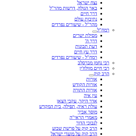
נצח ישראל
באר הגולה, דרשות מהר"ל
דרך חיים
נתיבות עולם
מהר"ל - שיעורים נפרדים
רמח"ל
מסילת ישרים
דרך ה'
דעת תבונות
דרך עץ חיים
רמח"ל - שיעורים נפרדים
רבי נחמן מברסלב
רבי חיים מוולוז'ין
הרב קוק
אורות
אורות הקודש
אורות התורה
עין איה
אדר היקר, עקבי הצאן
עולת ראיה, תפילה, בית המקדש
מוסר אביך
מאמרי הראי"ה
לנבוכי הדור
הרב קוק על פרשת שבוע
הרב קוק על מועדי ישראל