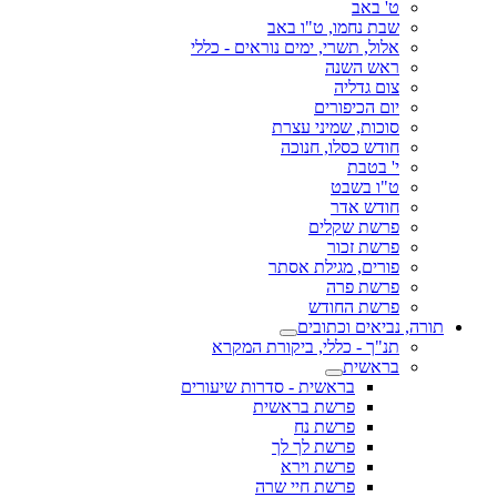
ט' באב
שבת נחמו, ט"ו באב
אלול, תשרי, ימים נוראים - כללי
ראש השנה
צום גדליה
יום הכיפורים
סוכות, שמיני עצרת
חודש כסלו, חנוכה
י' בטבת
ט"ו בשבט
חודש אדר
פרשת שקלים
פרשת זכור
פורים, מגילת אסתר
פרשת פרה
פרשת החודש
תורה, נביאים וכתובים
תנ"ך - כללי, ביקורת המקרא
בראשית
בראשית - סדרות שיעורים
פרשת בראשית
פרשת נח
פרשת לך לך
פרשת וירא
פרשת חיי שרה