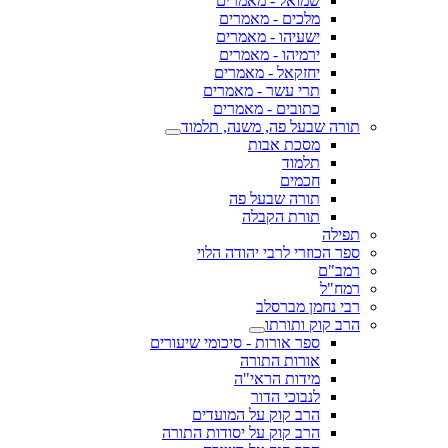
שמואל - מאמרים
מלכים - מאמרים
ישעיהו - מאמרים
ירמיהו - מאמרים
יחזקאל - מאמרים
תרי עשר - מאמרים
כתובים - מאמרים
תורה שבעל פה, משנה, תלמוד
מסכת אבות
תלמוד
חכמים
תורה שבעל פה
תורת הקבלה
תפילה
ספר הכוזרי לרבי יהודה הלוי
רמב"ם
רמח"ל
רבי נחמן מברסלב
הרב קוק ותורתו
ספר אורות - סיכומי שיעורים
אורות התורה
מידות הראי"ה
לנבוכי הדור
הרב קוק על המועדים
הרב קוק על יסודות התורה