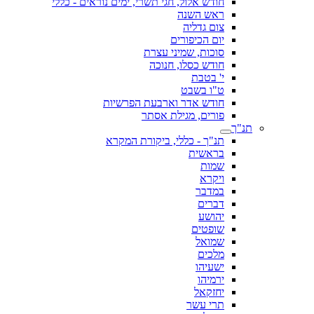
חודש אלול, חגי תשרי, ימים נוראים - כללי
ראש השנה
צום גדליה
יום הכיפורים
סוכות, שמיני עצרת
חודש כסלו, חנוכה
י' בטבת
ט"ו בשבט
חודש אדר וארבעת הפרשיות
פורים, מגילת אסתר
תנ"ך
תנ"ך - כללי, ביקורת המקרא
בראשית
שמות
ויקרא
במדבר
דברים
יהושע
שופטים
שמואל
מלכים
ישעיהו
ירמיהו
יחזקאל
תרי עשר