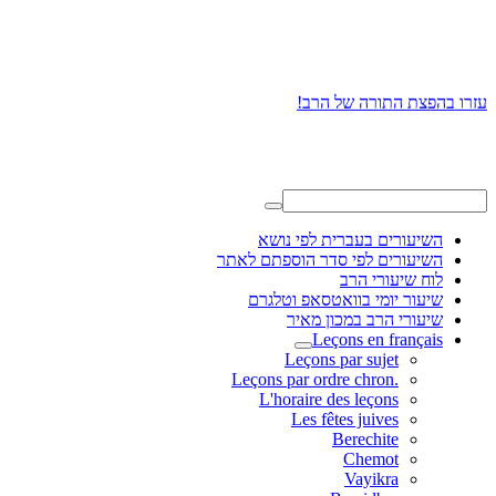
עזרו בהפצת התורה של הרב!
השיעורים בעברית לפי נושא
השיעורים לפי סדר הוספתם לאתר
לוח שיעורי הרב
שיעור יומי בוואטסאפ וטלגרם
שיעורי הרב במכון מאיר
Leçons en français
Leçons par sujet
.Leçons par ordre chron
L'horaire des leçons
Les fêtes juives
Berechite
Chemot
Vayikra