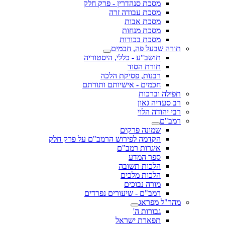
מסכת סנהדרין - פרק חלק
מסכת עבודה זרה
מסכת אבות
מסכת מנחות
מסכת בכורות
תורה שבעל פה, חכמים
תושב"ע - כללי, היסטוריה
תורת הסוד
רבנות, פסיקת הלכה
חכמים - אישיותם ותורתם
תפילה וברכות
רב סעדיה גאון
רבי יהודה הלוי
רמב"ם
שמונה פרקים
הקדמה לפירוש הרמב"ם על פרק חלק
איגרות רמב"ם
ספר המדע
הלכות תשובה
הלכות מלכים
מורה נבוכים
רמב"ם - שיעורים נפרדים
מהר"ל מפראג
גבורות ה'
תפארת ישראל