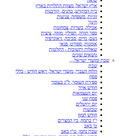
שואה
ארץ ישראל, מצוות התלויות בארץ
בית המקדש, כהנים, קורבנות
זוגיות, משפחה, צניעות
חינוך
אכילה, כשרות, צמחונות
ספר תורה, תפילין, מזוזה, ציצית
גשם, מיים, סביבה, גיאוגרפיה
אומנות, ספורט, פנאי
שאלות ותשובות - הקלטות
נושאים שונים
שבת ומועדי ישראל
שבת
הלוח העברי, מועדי ישראל, ראש חודש - כללי
פסח
ספירת העומר, ל"ג בעומר
חודש אייר
יום העצמאות
פסח שני
יום ירושלים
שבועות
חודש תמוז
י"ז בתמוז, בין המצרים
ט' באב
שבת נחמו, ט"ו באב