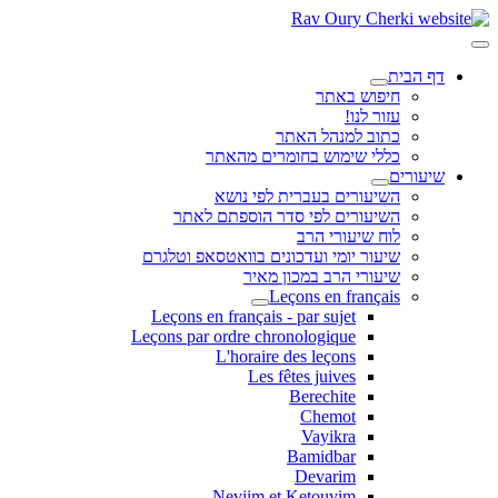
דף הבית
חיפוש באתר
עזור לנו!
כתוב למנהל האתר
כללי שימוש בחומרים מהאתר
שיעורים
השיעורים בעברית לפי נושא
השיעורים לפי סדר הוספתם לאתר
לוח שיעורי הרב
שיעור יומי ועדכונים בוואטסאפ וטלגרם
שיעורי הרב במכון מאיר
Leçons en français
Leçons en français - par sujet
Leçons par ordre chronologique
L'horaire des leçons
Les fêtes juives
Berechite
Chemot
Vayikra
Bamidbar
Devarim
Neviim et Ketouvim