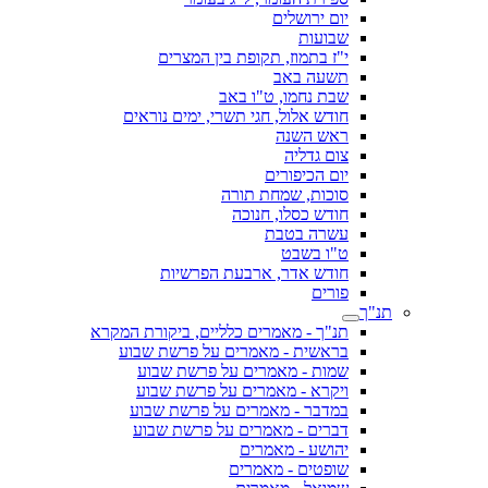
יום ירושלים
שבועות
י"ז בתמוז, תקופת בין המצרים
תשעה באב
שבת נחמו, ט"ו באב
חודש אלול, חגי תשרי, ימים נוראים
ראש השנה
צום גדליה
יום הכיפורים
סוכות, שמחת תורה
חודש כסלו, חנוכה
עשרה בטבת
ט"ו בשבט
חודש אדר, ארבעת הפרשיות
פורים
תנ"ך
תנ"ך - מאמרים כלליים, ביקורת המקרא
בראשית - מאמרים על פרשת שבוע
שמות - מאמרים על פרשת שבוע
ויקרא - מאמרים על פרשת שבוע
במדבר - מאמרים על פרשת שבוע
דברים - מאמרים על פרשת שבוע
יהושע - מאמרים
שופטים - מאמרים