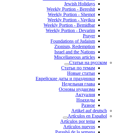
Jewish Holidays
Weekly Portion - Bereshit
Weekly Portion - Shemot
Weekly Portion - Vayikra
Weekly Portion - Bemidbar
Weekly Portion - Devarim
Prayer
Foundations of Judaism
Zionism, Redemption
Israel and the Nations
Miscellaneous articles
Статьи на русском
Статьи по темам
Новые статьи
Еврейские даты и праздники
Недельная глава
Основы иудаизма
Актуалия
Ноахиды
Разное
Artikel auf deutsch
Artículos en Español
Artículos por tema
Artículos nuevos
Parashá de la semana