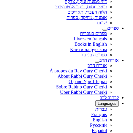
דיני ממונות ונזקין, צדקה
בעלי כוחות, ריפוי אלטרנטיבי
הלוח העברי, תאריכים
אומנות, מוזיקה, ספרות
שונות
ספרים
ספרים בעברית
Livres en français
Books in English
Книги на русском
ספרים לבני נח
אודות הרב
אודות הרב
À propos du Rav Oury Cherki
About Rabbi Oury Cherki
О раве Ури Шерки
Sobre Rabino Oury Cherki
Über Rabbi Oury Cherki
לכתוב לרב
Languages
עברית
Français
English
Русский
Español