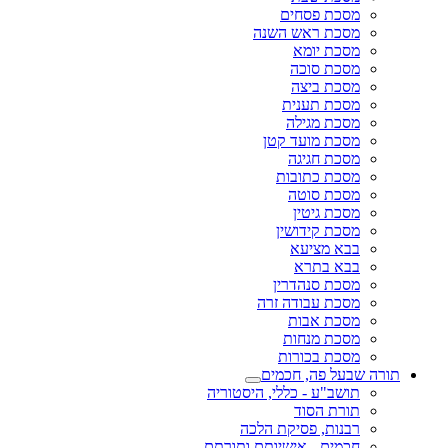
מסכת פסחים
מסכת ראש השנה
מסכת יומא
מסכת סוכה
מסכת ביצה
מסכת תענית
מסכת מגילה
מסכת מועד קטן
מסכת חגיגה
מסכת כתובות
מסכת סוטה
מסכת גיטין
מסכת קידושין
בבא מציעא
בבא בתרא
מסכת סנהדרין
מסכת עבודה זרה
מסכת אבות
מסכת מנחות
מסכת בכורות
תורה שבעל פה, חכמים
תושב"ע - כללי, היסטוריה
תורת הסוד
רבנות, פסיקת הלכה
חכמים - אישיותם ותורתם