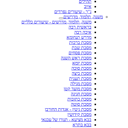
תהילים
איוב
נ"ך - שיעורים נפרדים
משנה, תלמוד, מדרשים
משנה, תלמוד, מדרשים - שיעורים כלליים
בראשית רבה
איכה רבה
מדרש תנחומא
מסכת ברכות
מסכת שבת
מסכת פסחים
מסכת ראש השנה
מסכת יומא
מסכת סוכה
מסכת ביצה
מסכת תענית
מסכת מגילה
מסכת מועד קטן
מסכת חגיגה
מסכת כתובות
מסכת סוטה
מסכת גיטין - אגדות החורבן
מסכת קידושין
בבא מציעא - תנורו של עכנאי
בבא בתרא