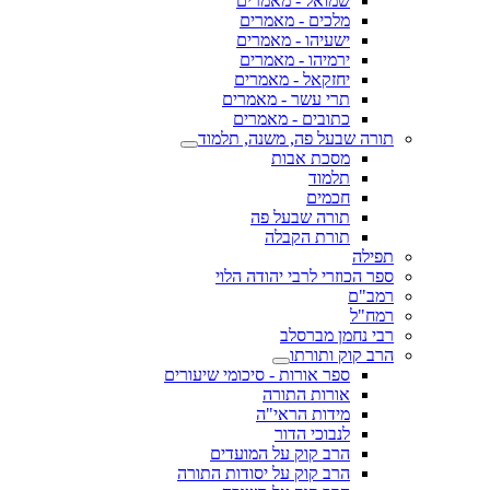
שמואל - מאמרים
מלכים - מאמרים
ישעיהו - מאמרים
ירמיהו - מאמרים
יחזקאל - מאמרים
תרי עשר - מאמרים
כתובים - מאמרים
תורה שבעל פה, משנה, תלמוד
מסכת אבות
תלמוד
חכמים
תורה שבעל פה
תורת הקבלה
תפילה
ספר הכוזרי לרבי יהודה הלוי
רמב"ם
רמח"ל
רבי נחמן מברסלב
הרב קוק ותורתו
ספר אורות - סיכומי שיעורים
אורות התורה
מידות הראי"ה
לנבוכי הדור
הרב קוק על המועדים
הרב קוק על יסודות התורה