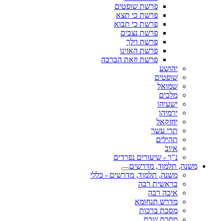
פרשת שופטים
פרשת כי תצא
פרשת כי תבוא
פרשת נצבים
פרשת וילך
פרשת האזינו
פרשת וזאת הברכה
יהושע
שופטים
שמואל
מלכים
ישעיהו
ירמיהו
יחזקאל
תרי עשר
תהילים
איוב
נ"ך - שיעורים נפרדים
משנה, תלמוד, מדרשים
משנה, תלמוד, מדרשים - כללי
בראשית רבה
איכה רבה
מדרש תנחומא
מסכת ברכות
מסכת שבת