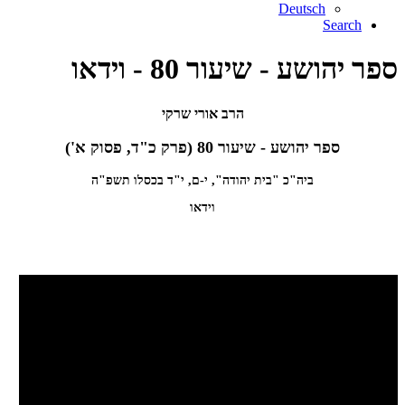
Deutsch
Search
ספר יהושע - שיעור 80 - וידאו
הרב אורי שרקי
ספר יהושע - שיעור 80 (פרק כ"ד, פסוק א')
ביה"כ "בית יהודה", י-ם, י"ד בכסלו תשפ"ה
וידאו