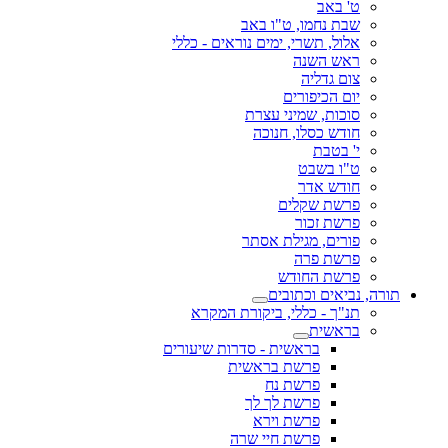
ט' באב
שבת נחמו, ט"ו באב
אלול, תשרי, ימים נוראים - כללי
ראש השנה
צום גדליה
יום הכיפורים
סוכות, שמיני עצרת
חודש כסלו, חנוכה
י' בטבת
ט"ו בשבט
חודש אדר
פרשת שקלים
פרשת זכור
פורים, מגילת אסתר
פרשת פרה
פרשת החודש
תורה, נביאים וכתובים
תנ"ך - כללי, ביקורת המקרא
בראשית
בראשית - סדרות שיעורים
פרשת בראשית
פרשת נח
פרשת לך לך
פרשת וירא
פרשת חיי שרה