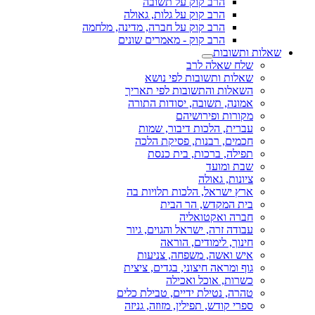
הרב קוק על תשובה
הרב קוק על גלות, גאולה
הרב קוק על חברה, מדינה, מלחמה
הרב קוק - מאמרים שונים
שאלות ותשובות
שלח שאלה לרב
שאלות ותשובות לפי נושא
השאלות והתשובות לפי תאריך
אמונה, תשובה, יסודות התורה
מקורות ופירושיהם
עברית, הלכות דיבור, שמות
חכמים, רבנות, פסיקת הלכה
תפילה, ברכות, בית כנסת
שבת ומועד
ציונות, גאולה
ארץ ישראל, הלכות תלויות בה
בית המקדש, הר הבית
חברה ואקטואליה
עבודה זרה, ישראל והגוים, גיור
חינוך, לימודים, הוראה
איש ואשה, משפחה, צניעות
גוף ומראה חיצוני, בגדים, ציצית
כשרות, אוכל ואכילה
טהרה, נטילת ידיים, טבילת כלים
ספרי קודש, תפילין, מזוזה, גניזה