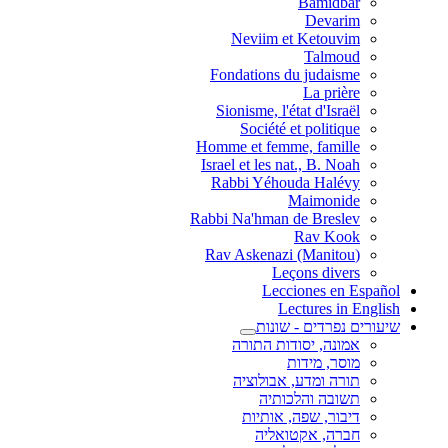
Bamidbar
Devarim
Neviim et Ketouvim
Talmoud
Fondations du judaisme
La prière
Sionisme, l'état d'Israël
Société et politique
Homme et femme, famille
Israel et les nat., B. Noah
Rabbi Yéhouda Halévy
Maimonide
Rabbi Na'hman de Breslev
Rav Kook
(Rav Askenazi (Manitou
Leçons divers
Lecciones en Español
Lectures in English
שיעורים נפרדים - שונות
אמונה, יסודות התורה
מוסר, מידות
תורה ומדע, אבולוציה
תשובה והלכותיה
דיבור, שפה, אותיות
חברה, אקטואליה