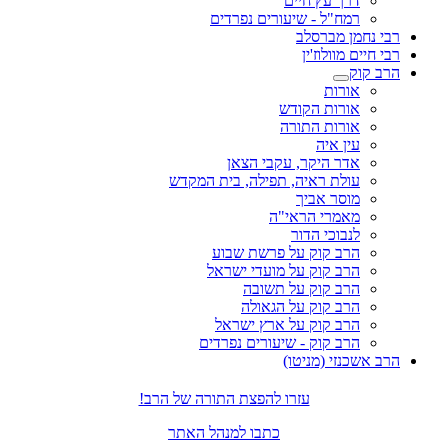
דרך עץ חיים
רמח"ל - שיעורים נפרדים
רבי נחמן מברסלב
רבי חיים מוולוז'ין
הרב קוק
אורות
אורות הקודש
אורות התורה
עין איה
אדר היקר, עקבי הצאן
עולת ראיה, תפילה, בית המקדש
מוסר אביך
מאמרי הראי"ה
לנבוכי הדור
הרב קוק על פרשת שבוע
הרב קוק על מועדי ישראל
הרב קוק על תשובה
הרב קוק על הגאולה
הרב קוק על ארץ ישראל
הרב קוק - שיעורים נפרדים
הרב אשכנזי (מניטו)
עזרו להפצת התורה של הרב!
כתבו למנהל האתר