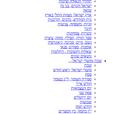
תהליך הגאולה וציונות
ישראל והגוים, בני נח
שואה
ארץ ישראל, מצוות התל' בארץ
בית המקדש, כהנים, קורבנות
זוגיות, משפחה, צניעות
חינוך
כשרות, צמחונות
ספר תורה, תפילין, מזוזה, ציצית
גשם, מיים, סביבה, גיאוגרפיה
אומנות, ספורט, פנאי
שאלות ותשובות - הקלטות
נושאים שונים
שבת ומועדי ישראל
שבת
מועדי ישראל, ראש חודש
פסח
ספירת העומר, ל"ג בעומר
חודש אייר
יום העצמאות
פסח שני
יום ירושלים
שבועות
חודש תמוז
י"ז בתמוז, בין המצרים