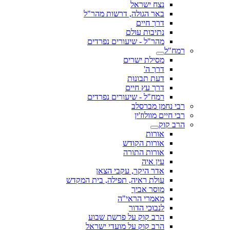
נצח ישראל
באר הגולה, דרשות מהר"ל
דרך חיים
נתיבות עולם
מהר"ל - שיעורים נפרדים
רמח"ל
מסילת ישרים
דרך ה'
דעת תבונות
דרך עץ חיים
רמח"ל - שיעורים נפרדים
רבי נחמן מברסלב
רבי חיים מוולוז'ין
הרב קוק
אורות
אורות הקודש
אורות התורה
עין איה
אדר היקר, עקבי הצאן
עולת ראיה, תפילה, בית המקדש
מוסר אביך
מאמרי הראי"ה
לנבוכי הדור
הרב קוק על פרשת שבוע
הרב קוק על מועדי ישראל