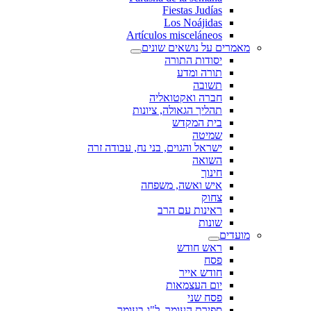
Fiestas Judías
Los Noájidas
Artículos misceláneos
מאמרים על נושאים שונים
יסודות התורה
תורה ומדע
תשובה
חברה ואקטואליה
תהליך הגאולה, ציונות
בית המקדש
שמיטה
ישראל והגוים, בני נח, עבודה זרה
השואה
חינוך
איש ואשה, משפחה
צחוק
ראינות עם הרב
שונות
מועדים
ראש חודש
פסח
חודש אייר
יום העצמאות
פסח שני
ספירת העומר, ל"ג בעומר