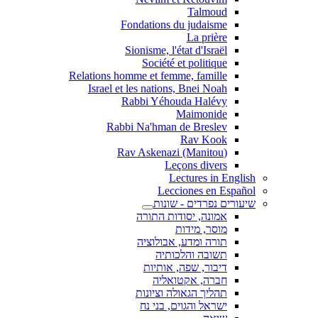
Talmoud
Fondations du judaisme
La prière
Sionisme, l'état d'Israël
Société et politique
Relations homme et femme, famille
Israel et les nations, Bnei Noah
Rabbi Yéhouda Halévy
Maimonide
Rabbi Na'hman de Breslev
Rav Kook
(Rav Askenazi (Manitou
Leçons divers
Lectures in English
Lecciones en Español
שיעורים נפרדים - שונות
אמונה, יסודות התורה
מוסר, מידות
תורה ומדע, אבולוציה
תשובה והלכותיה
דיבור, שפה, אותיות
חברה, אקטואליה
תהליך הגאולה וציונות
ישראל והגוים, בני נח