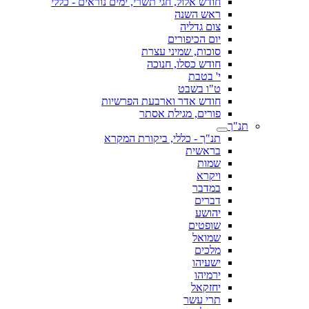
חודש אלול, חגי תשרי, ימים נוראים - כללי
ראש השנה
צום גדליה
יום הכיפורים
סוכות, שמיני עצרת
חודש כסלו, חנוכה
י' בטבת
ט"ו בשבט
חודש אדר וארבעת הפרשיות
פורים, מגילת אסתר
תנ"ך
תנ"ך - כללי, ביקורת המקרא
בראשית
שמות
ויקרא
במדבר
דברים
יהושע
שופטים
שמואל
מלכים
ישעיהו
ירמיהו
יחזקאל
תרי עשר