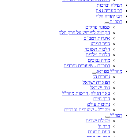
תפילה וברכות
רב סעדיה גאון
רבי יהודה הלוי
רמב"ם
שמונה פרקים
הקדמה לפירוש על פרק חלק
איגרות רמב"ם
ספר המדע
הלכות תשובה
הלכות מלכים
מורה נבוכים
רמב"ם - שיעורים נפרדים
מהר"ל מפראג
גבורות ה'
תפארת ישראל
נצח ישראל
באר הגולה, דרשות מהר"ל
דרך חיים
נתיבות עולם
מהר"ל - שיעורים נפרדים
רמח"ל
מסילת ישרים
דרך ה'
דעת תבונות