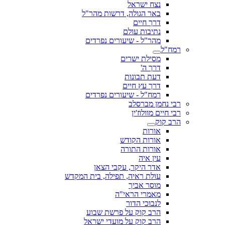
נצח ישראל
באר הגולה, דרשות מהר"ל
דרך חיים
נתיבות עולם
מהר"ל - שיעורים נפרדים
רמח"ל
מסילת ישרים
דרך ה'
דעת תבונות
דרך עץ חיים
רמח"ל - שיעורים נפרדים
רבי נחמן מברסלב
רבי חיים מוולוז'ין
הרב קוק
אורות
אורות הקודש
אורות התורה
עין איה
אדר היקר, עקבי הצאן
עולת ראיה, תפילה, בית המקדש
מוסר אביך
מאמרי הראי"ה
לנבוכי הדור
הרב קוק על פרשת שבוע
הרב קוק על מועדי ישראל