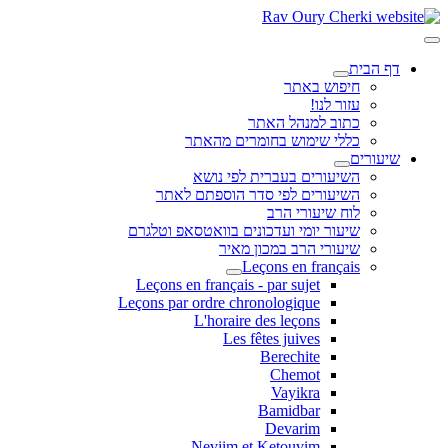
דף הבית
חיפוש באתר
עזור לנו!
כתוב למנהל האתר
כללי שימוש בחומרים מהאתר
שיעורים
השיעורים בעברית לפי נושא
השיעורים לפי סדר הוספתם לאתר
לוח שיעורי הרב
שיעור יומי ועדכונים בוואטסאפ וטלגרם
שיעורי הרב במכון מאיר
Leçons en français
Leçons en français - par sujet
Leçons par ordre chronologique
L'horaire des leçons
Les fêtes juives
Berechite
Chemot
Vayikra
Bamidbar
Devarim
Neviim et Ketouvim