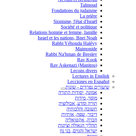
Talmoud
Fondations du judaisme
La prière
Sionisme, l'état d'Israël
Société et politique
Relations homme et femme, famille
Israel et les nations, Bnei Noah
Rabbi Yéhouda Halévy
Maimonide
Rabbi Na'hman de Breslev
Rav Kook
(Rav Askenazi (Manitou
Leçons divers
Lectures in English
Lecciones en Español
שיעורים נפרדים - שונות
אמונה, יסודות התורה
מוסר, מידות
תורה ומדע, אבולוציה
תשובה והלכותיה
דיבור, שפה, אותיות
חברה, אקטואליה
תהליך הגאולה וציונות
ישראל והגוים, בני נח