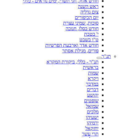
חודש אלול, חגי תשרי, ימים נוראים - כללי
ראש השנה
צום גדליה
יום הכיפורים
סוכות, שמיני עצרת
חודש כסלו, חנוכה
י' בטבת
ט"ו בשבט
חודש אדר וארבעת הפרשיות
פורים, מגילת אסתר
תנ"ך
תנ"ך - כללי, ביקורת המקרא
בראשית
שמות
ויקרא
במדבר
דברים
יהושע
שופטים
שמואל
מלכים
ישעיהו
ירמיהו
יחזקאל
תרי עשר