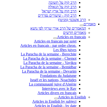
הרב קוק על תשובה
הרב קוק על הגאולה
הרב קוק על ארץ ישראל
הרב קוק - שיעורים נפרדים
הרב אשכנזי (מניטו)
מאמרים
המאמרים של הרב אורי שרקי לפי נושא
מאמרים חדשים
Articles en français
Articles en français par sujet
.Articles en français - par ordre chron
Les fêtes juives
La Paracha de la semaine - Berechite
La Paracha de la semaine - Chemot
La Paracha de la semaine - Vayikra
La Paracha de la semaine - Bemidbar
La Paracha de la semaine - Devarim
Fondations du Judaisme
Israël et les nations, Noachides
La communauté juive d'Algérie
Interviews avec le Rav
Articles divers en français
Articles in English
Articles in English by subject
Articles in English - by date