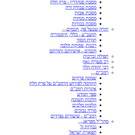
מסכת סנהדרין - פרק חלק
מסכת עבודה זרה
מסכת אבות
מסכת מנחות
מסכת בכורות
תורה שבעל פה, חכמים
תושב"ע - כללי, היסטוריה
תורת הסוד
רבנות, פסיקת הלכה
חכמים - אישיותם ותורתם
תפילה וברכות
רב סעדיה גאון
רבי יהודה הלוי
רמב"ם
שמונה פרקים
הקדמה לפירוש הרמב"ם על פרק חלק
איגרות רמב"ם
ספר המדע
הלכות תשובה
הלכות מלכים
מורה נבוכים
רמב"ם - שיעורים נפרדים
מהר"ל מפראג
גבורות ה'
תפארת ישראל