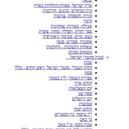
שואה
ארץ ישראל, מצוות התלויות בארץ
בית המקדש, כהנים, קורבנות
זוגיות, משפחה, צניעות
חינוך
אכילה, כשרות, צמחונות
ספר תורה, תפילין, מזוזה, ציצית
גשם, מיים, סביבה, גיאוגרפיה
אומנות, ספורט, פנאי
שאלות ותשובות - הקלטות
נושאים שונים
שבת ומועדי ישראל
שבת
הלוח העברי, מועדי ישראל, ראש חודש - כללי
פסח
ספירת העומר, ל"ג בעומר
חודש אייר
יום העצמאות
פסח שני
יום ירושלים
שבועות
חודש תמוז
י"ז בתמוז, בין המצרים
ט' באב
שבת נחמו, ט"ו באב