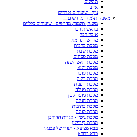
תהילים
איוב
נ"ך - שיעורים נפרדים
משנה, תלמוד, מדרשים
משנה, תלמוד, מדרשים - שיעורים כלליים
בראשית רבה
איכה רבה
מדרש תנחומא
מסכת ברכות
מסכת שבת
מסכת פסחים
מסכת ראש השנה
מסכת יומא
מסכת סוכה
מסכת ביצה
מסכת תענית
מסכת מגילה
מסכת מועד קטן
מסכת חגיגה
מסכת כתובות
מסכת סוטה
מסכת גיטין - אגדות החורבן
מסכת קידושין
בבא מציעא - תנורו של עכנאי
בבא בתרא