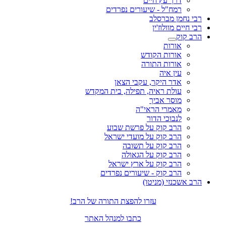
דרך עץ חיים
רמח"ל - שיעורים נפרדים
רבי נחמן מברסלב
רבי חיים מוולוז'ין
הרב קוק
אורות
אורות הקודש
אורות התורה
עין איה
אדר היקר, עקבי הצאן
עולת ראיה, תפילה, בית המקדש
מוסר אביך
מאמרי הראי"ה
לנבוכי הדור
הרב קוק על פרשת שבוע
הרב קוק על מועדי ישראל
הרב קוק על תשובה
הרב קוק על הגאולה
הרב קוק על ארץ ישראל
הרב קוק - שיעורים נפרדים
הרב אשכנזי (מניטו)
עזרו להפצת התורה של הרב!
כתבו למנהל האתר