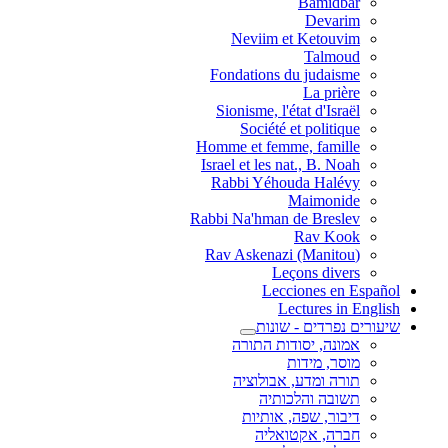
Bamidbar
Devarim
Neviim et Ketouvim
Talmoud
Fondations du judaisme
La prière
Sionisme, l'état d'Israël
Société et politique
Homme et femme, famille
Israel et les nat., B. Noah
Rabbi Yéhouda Halévy
Maimonide
Rabbi Na'hman de Breslev
Rav Kook
(Rav Askenazi (Manitou
Leçons divers
Lecciones en Español
Lectures in English
שיעורים נפרדים - שונות
אמונה, יסודות התורה
מוסר, מידות
תורה ומדע, אבולוציה
תשובה והלכותיה
דיבור, שפה, אותיות
חברה, אקטואליה