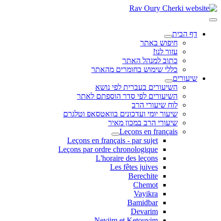
דף הבית
חיפוש באתר
עזור לנו!
כתוב למנהל האתר
כללי שימוש בחומרים מהאתר
שיעורים
השיעורים בעברית לפי נושא
השיעורים לפי סדר הוספתם לאתר
לוח שיעורי הרב
שיעור יומי ועדכונים בוואטסאפ וטלגרם
שיעורי הרב במכון מאיר
Leçons en français
Leçons en français - par sujet
Leçons par ordre chronologique
L'horaire des leçons
Les fêtes juives
Berechite
Chemot
Vayikra
Bamidbar
Devarim
Neviim et Ketouvim