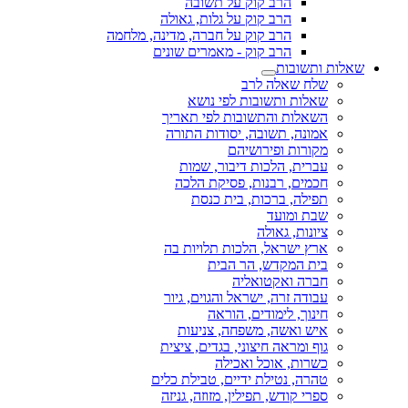
הרב קוק על תשובה
הרב קוק על גלות, גאולה
הרב קוק על חברה, מדינה, מלחמה
הרב קוק - מאמרים שונים
שאלות ותשובות
שלח שאלה לרב
שאלות ותשובות לפי נושא
השאלות והתשובות לפי תאריך
אמונה, תשובה, יסודות התורה
מקורות ופירושיהם
עברית, הלכות דיבור, שמות
חכמים, רבנות, פסיקת הלכה
תפילה, ברכות, בית כנסת
שבת ומועד
ציונות, גאולה
ארץ ישראל, הלכות תלויות בה
בית המקדש, הר הבית
חברה ואקטואליה
עבודה זרה, ישראל והגוים, גיור
חינוך, לימודים, הוראה
איש ואשה, משפחה, צניעות
גוף ומראה חיצוני, בגדים, ציצית
כשרות, אוכל ואכילה
טהרה, נטילת ידיים, טבילת כלים
ספרי קודש, תפילין, מזוזה, גניזה