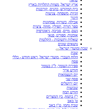
שואה
ארץ ישראל, מצוות התלויות בארץ
בית המקדש, כהנים, קורבנות
זוגיות, משפחה, צניעות
חינוך
אכילה, כשרות, צמחונות
ספר תורה, תפילין, מזוזה, ציצית
גשם, מיים, סביבה, גיאוגרפיה
אומנות, ספורט, פנאי
שאלות ותשובות - הקלטות
נושאים שונים
שבת ומועדי ישראל
שבת
הלוח העברי, מועדי ישראל, ראש חודש - כללי
פסח
ספירת העומר, ל"ג בעומר
חודש אייר
יום העצמאות
פסח שני
יום ירושלים
שבועות
חודש תמוז
י"ז בתמוז, בין המצרים
ט' באב
שבת נחמו, ט"ו באב