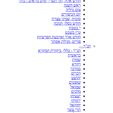
חודש אלול, חגי תשרי, ימים נוראים - כללי
ראש השנה
צום גדליה
יום הכיפורים
סוכות, שמיני עצרת
חודש כסלו, חנוכה
י' בטבת
ט"ו בשבט
חודש אדר וארבעת הפרשיות
פורים, מגילת אסתר
תנ"ך
תנ"ך - כללי, ביקורת המקרא
בראשית
שמות
ויקרא
במדבר
דברים
יהושע
שופטים
שמואל
מלכים
ישעיהו
ירמיהו
יחזקאל
תרי עשר