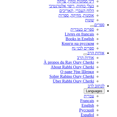
דיני ממונות ונזקין, צדקה
בעלי כוחות, ריפוי אלטרנטיבי
הלוח העברי, תאריכים
אומנות, מוזיקה, ספרות
שונות
ספרים
ספרים בעברית
Livres en français
Books in English
Книги на русском
ספרים לבני נח
אודות הרב
אודות הרב
À propos du Rav Oury Cherki
About Rabbi Oury Cherki
О раве Ури Шерки
Sobre Rabino Oury Cherki
Über Rabbi Oury Cherki
לכתוב לרב
Languages
עברית
Français
English
Русский
Español