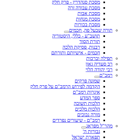
מסכת סנהדרין - פרק חלק
מסכת עבודה זרה
מסכת אבות
מסכת מנחות
מסכת בכורות
תורה שבעל פה, חכמים
תושב"ע - כללי, היסטוריה
תורת הסוד
רבנות, פסיקת הלכה
חכמים - אישיותם ותורתם
תפילה וברכות
רב סעדיה גאון
רבי יהודה הלוי
רמב"ם
שמונה פרקים
הקדמה לפירוש הרמב"ם על פרק חלק
איגרות רמב"ם
ספר המדע
הלכות תשובה
הלכות מלכים
מורה נבוכים
רמב"ם - שיעורים נפרדים
מהר"ל מפראג
גבורות ה'
תפארת ישראל