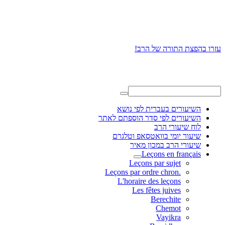
עזרו בהפצת התורה של הרב!
השיעורים בעברית לפי נושא
השיעורים לפי סדר הוספתם לאתר
לוח שיעורי הרב
שיעור יומי בוואטסאפ וטלגרם
שיעורי הרב במכון מאיר
Leçons en français
Leçons par sujet
.Leçons par ordre chron
L'horaire des leçons
Les fêtes juives
Berechite
Chemot
Vayikra