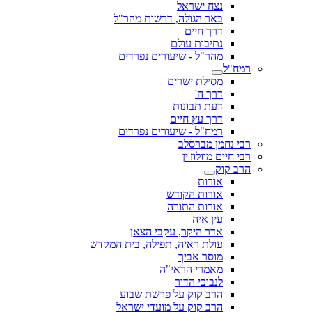
נצח ישראל
באר הגולה, דרשות מהר"ל
דרך חיים
נתיבות עולם
מהר"ל - שיעורים נפרדים
רמח"ל
מסילת ישרים
דרך ה'
דעת תבונות
דרך עץ חיים
רמח"ל - שיעורים נפרדים
רבי נחמן מברסלב
רבי חיים מוולוז'ין
הרב קוק
אורות
אורות הקודש
אורות התורה
עין איה
אדר היקר, עקבי הצאן
עולת ראיה, תפילה, בית המקדש
מוסר אביך
מאמרי הראי"ה
לנבוכי הדור
הרב קוק על פרשת שבוע
הרב קוק על מועדי ישראל