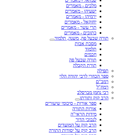
שמואל - מאמרים
מלכים - מאמרים
ישעיהו - מאמרים
ירמיהו - מאמרים
יחזקאל - מאמרים
תרי עשר - מאמרים
כתובים - מאמרים
תורה שבעל פה, משנה, תלמוד
מסכת אבות
תלמוד
חכמים
תורה שבעל פה
תורת הקבלה
תפילה
ספר הכוזרי לרבי יהודה הלוי
רמב"ם
רמח"ל
רבי נחמן מברסלב
הרב קוק ותורתו
ספר אורות - סיכומי שיעורים
אורות התורה
מידות הראי"ה
לנבוכי הדור
הרב קוק על המועדים
הרב קוק על יסודות התורה