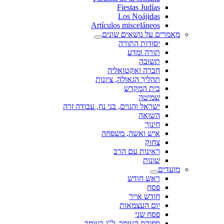
Fiestas Judías
Los Noájidas
Artículos misceláneos
מאמרים על נושאים שונים
יסודות התורה
תורה ומדע
תשובה
חברה ואקטואליה
תהליך הגאולה, ציונות
בית המקדש
שמיטה
ישראל והגוים, בני נח, עבודה זרה
השואה
חינוך
איש ואשה, משפחה
צחוק
ראינות עם הרב
שונות
מועדים
ראש חודש
פסח
חודש אייר
יום העצמאות
פסח שני
ספירת העומר, ל"ג בעומר