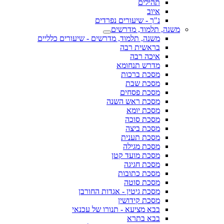
תהילים
איוב
נ"ך - שיעורים נפרדים
משנה, תלמוד, מדרשים
משנה, תלמוד, מדרשים - שיעורים כלליים
בראשית רבה
איכה רבה
מדרש תנחומא
מסכת ברכות
מסכת שבת
מסכת פסחים
מסכת ראש השנה
מסכת יומא
מסכת סוכה
מסכת ביצה
מסכת תענית
מסכת מגילה
מסכת מועד קטן
מסכת חגיגה
מסכת כתובות
מסכת סוטה
מסכת גיטין - אגדות החורבן
מסכת קידושין
בבא מציעא - תנורו של עכנאי
בבא בתרא