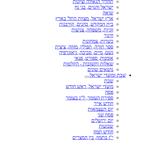
תהליך הגאולה וציונות
ישראל והגוים, בני נח
שואה
ארץ ישראל, מצוות התל' בארץ
בית המקדש, כהנים, קורבנות
זוגיות, משפחה, צניעות
חינוך
כשרות, צמחונות
ספר תורה, תפילין, מזוזה, ציצית
גשם, מיים, סביבה, גיאוגרפיה
אומנות, ספורט, פנאי
שאלות ותשובות - הקלטות
נושאים שונים
שבת ומועדי ישראל
שבת
מועדי ישראל, ראש חודש
פסח
ספירת העומר, ל"ג בעומר
חודש אייר
יום העצמאות
פסח שני
יום ירושלים
שבועות
חודש תמוז
י"ז בתמוז, בין המצרים