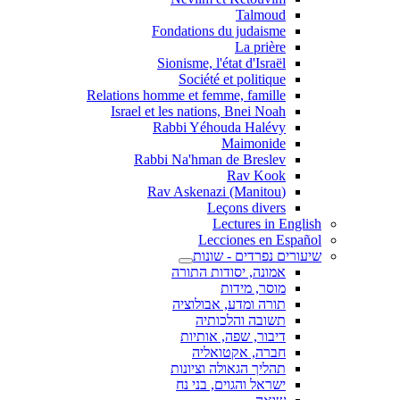
Talmoud
Fondations du judaisme
La prière
Sionisme, l'état d'Israël
Société et politique
Relations homme et femme, famille
Israel et les nations, Bnei Noah
Rabbi Yéhouda Halévy
Maimonide
Rabbi Na'hman de Breslev
Rav Kook
(Rav Askenazi (Manitou
Leçons divers
Lectures in English
Lecciones en Español
שיעורים נפרדים - שונות
אמונה, יסודות התורה
מוסר, מידות
תורה ומדע, אבולוציה
תשובה והלכותיה
דיבור, שפה, אותיות
חברה, אקטואליה
תהליך הגאולה וציונות
ישראל והגוים, בני נח