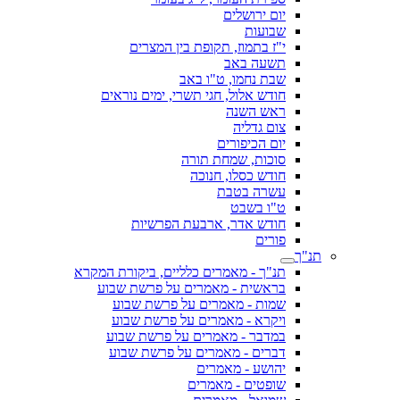
יום ירושלים
שבועות
י"ז בתמוז, תקופת בין המצרים
תשעה באב
שבת נחמו, ט"ו באב
חודש אלול, חגי תשרי, ימים נוראים
ראש השנה
צום גדליה
יום הכיפורים
סוכות, שמחת תורה
חודש כסלו, חנוכה
עשרה בטבת
ט"ו בשבט
חודש אדר, ארבעת הפרשיות
פורים
תנ"ך
תנ"ך - מאמרים כלליים, ביקורת המקרא
בראשית - מאמרים על פרשת שבוע
שמות - מאמרים על פרשת שבוע
ויקרא - מאמרים על פרשת שבוע
במדבר - מאמרים על פרשת שבוע
דברים - מאמרים על פרשת שבוע
יהושע - מאמרים
שופטים - מאמרים