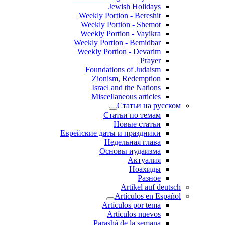
Jewish Holidays
Weekly Portion - Bereshit
Weekly Portion - Shemot
Weekly Portion - Vayikra
Weekly Portion - Bemidbar
Weekly Portion - Devarim
Prayer
Foundations of Judaism
Zionism, Redemption
Israel and the Nations
Miscellaneous articles
Статьи на русском
Статьи по темам
Новые статьи
Еврейские даты и праздники
Недельная глава
Основы иудаизма
Актуалия
Ноахиды
Разное
Artikel auf deutsch
Artículos en Español
Artículos por tema
Artículos nuevos
Parashá de la semana