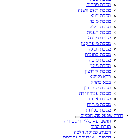
מסכת פסחים
מסכת ראש השנה
מסכת יומא
מסכת סוכה
מסכת ביצה
מסכת תענית
מסכת מגילה
מסכת מועד קטן
מסכת חגיגה
מסכת כתובות
מסכת סוטה
מסכת גיטין
מסכת קידושין
בבא מציעא
בבא בתרא
מסכת סנהדרין
מסכת עבודה זרה
מסכת אבות
מסכת מנחות
מסכת בכורות
תורה שבעל פה, חכמים
תושב"ע - כללי, היסטוריה
תורת הסוד
רבנות, פסיקת הלכה
חכמים - אישיותם ותורתם