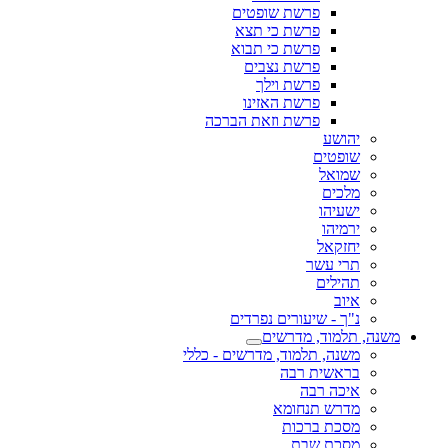
פרשת שופטים
פרשת כי תצא
פרשת כי תבוא
פרשת נצבים
פרשת וילך
פרשת האזינו
פרשת וזאת הברכה
יהושע
שופטים
שמואל
מלכים
ישעיהו
ירמיהו
יחזקאל
תרי עשר
תהילים
איוב
נ"ך - שיעורים נפרדים
משנה, תלמוד, מדרשים
משנה, תלמוד, מדרשים - כללי
בראשית רבה
איכה רבה
מדרש תנחומא
מסכת ברכות
מסכת שבת