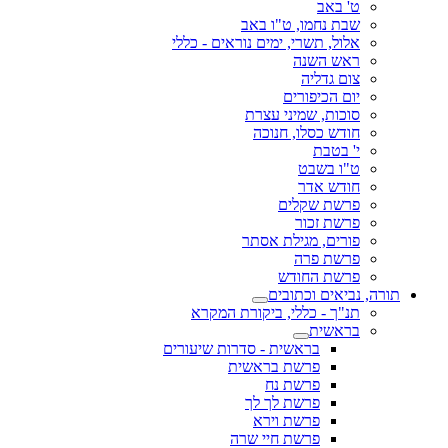
ט' באב
שבת נחמו, ט"ו באב
אלול, תשרי, ימים נוראים - כללי
ראש השנה
צום גדליה
יום הכיפורים
סוכות, שמיני עצרת
חודש כסלו, חנוכה
י' בטבת
ט"ו בשבט
חודש אדר
פרשת שקלים
פרשת זכור
פורים, מגילת אסתר
פרשת פרה
פרשת החודש
תורה, נביאים וכתובים
תנ"ך - כללי, ביקורת המקרא
בראשית
בראשית - סדרות שיעורים
פרשת בראשית
פרשת נח
פרשת לך לך
פרשת וירא
פרשת חיי שרה