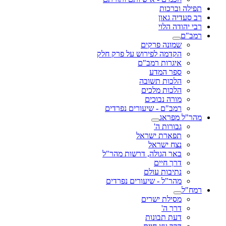
תפילה וברכות
רב סעדיה גאון
רבי יהודה הלוי
רמב"ם
שמונה פרקים
הקדמה לפירוש על פרק חלק
איגרות רמב"ם
ספר המדע
הלכות תשובה
הלכות מלכים
מורה נבוכים
רמב"ם - שיעורים נפרדים
מהר"ל מפראג
גבורות ה'
תפארת ישראל
נצח ישראל
באר הגולה, דרשות מהר"ל
דרך חיים
נתיבות עולם
מהר"ל - שיעורים נפרדים
רמח"ל
מסילת ישרים
דרך ה'
דעת תבונות