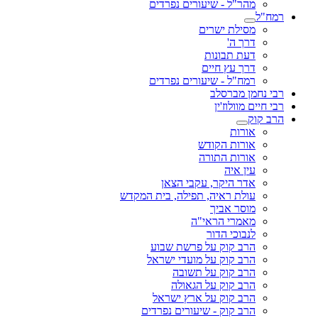
מהר"ל - שיעורים נפרדים
רמח"ל
מסילת ישרים
דרך ה'
דעת תבונות
דרך עץ חיים
רמח"ל - שיעורים נפרדים
רבי נחמן מברסלב
רבי חיים מוולוז'ין
הרב קוק
אורות
אורות הקודש
אורות התורה
עין איה
אדר היקר, עקבי הצאן
עולת ראיה, תפילה, בית המקדש
מוסר אביך
מאמרי הראי"ה
לנבוכי הדור
הרב קוק על פרשת שבוע
הרב קוק על מועדי ישראל
הרב קוק על תשובה
הרב קוק על הגאולה
הרב קוק על ארץ ישראל
הרב קוק - שיעורים נפרדים