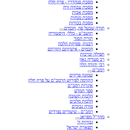
מסכת סנהדרין - פרק חלק
מסכת עבודה זרה
מסכת אבות
מסכת מנחות
מסכת בכורות
תורה שבעל פה, חכמים
תושב"ע - כללי, היסטוריה
תורת הסוד
רבנות, פסיקת הלכה
חכמים - אישיותם ותורתם
תפילה וברכות
רב סעדיה גאון
רבי יהודה הלוי
רמב"ם
שמונה פרקים
הקדמה לפירוש הרמב"ם על פרק חלק
איגרות רמב"ם
ספר המדע
הלכות תשובה
הלכות מלכים
מורה נבוכים
רמב"ם - שיעורים נפרדים
מהר"ל מפראג
גבורות ה'
תפארת ישראל