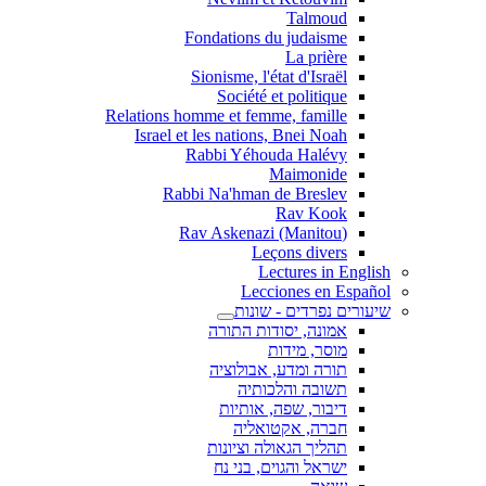
Talmoud
Fondations du judaisme
La prière
Sionisme, l'état d'Israël
Société et politique
Relations homme et femme, famille
Israel et les nations, Bnei Noah
Rabbi Yéhouda Halévy
Maimonide
Rabbi Na'hman de Breslev
Rav Kook
(Rav Askenazi (Manitou
Leçons divers
Lectures in English
Lecciones en Español
שיעורים נפרדים - שונות
אמונה, יסודות התורה
מוסר, מידות
תורה ומדע, אבולוציה
תשובה והלכותיה
דיבור, שפה, אותיות
חברה, אקטואליה
תהליך הגאולה וציונות
ישראל והגוים, בני נח