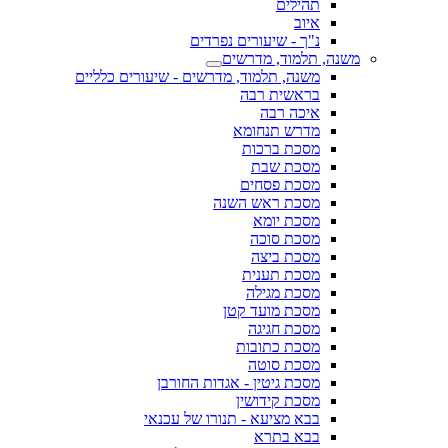
תהילים
איוב
נ"ך - שיעורים נפרדים
משנה, תלמוד, מדרשים
משנה, תלמוד, מדרשים - שיעורים כלליים
בראשית רבה
איכה רבה
מדרש תנחומא
מסכת ברכות
מסכת שבת
מסכת פסחים
מסכת ראש השנה
מסכת יומא
מסכת סוכה
מסכת ביצה
מסכת תענית
מסכת מגילה
מסכת מועד קטן
מסכת חגיגה
מסכת כתובות
מסכת סוטה
מסכת גיטין - אגדות החורבן
מסכת קידושין
בבא מציעא - תנורו של עכנאי
בבא בתרא