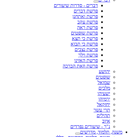
דברים - סדרות שיעורים
פרשת דברים
פרשת ואתחנן
פרשת עקב
פרשת ראה
פרשת שופטים
פרשת כי תצא
פרשת כי תבוא
פרשת נצבים
פרשת וילך
פרשת האזינו
פרשת וזאת הברכה
יהושע
שופטים
שמואל
מלכים
ישעיהו
ירמיהו
יחזקאל
תרי עשר
תהילים
איוב
נ"ך - שיעורים נפרדים
משנה, תלמוד, מדרשים