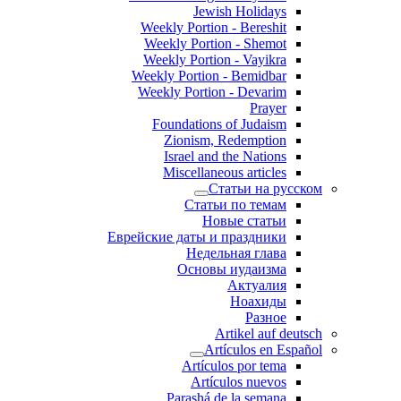
Jewish Holidays
Weekly Portion - Bereshit
Weekly Portion - Shemot
Weekly Portion - Vayikra
Weekly Portion - Bemidbar
Weekly Portion - Devarim
Prayer
Foundations of Judaism
Zionism, Redemption
Israel and the Nations
Miscellaneous articles
Статьи на русском
Статьи по темам
Новые статьи
Еврейские даты и праздники
Недельная глава
Основы иудаизма
Актуалия
Ноахиды
Разное
Artikel auf deutsch
Artículos en Español
Artículos por tema
Artículos nuevos
Parashá de la semana