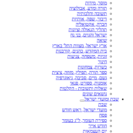
מוסר, מידות
תורה ומדע, אבולוציה
תשובה והלכותיה
דיבור, שפה, אותיות
חברה, אקטואליה
תהליך הגאולה וציונות
ישראל והגוים, בני נח
שואה
ארץ ישראל, מצוות התל' בארץ
בית המקדש, כהנים, קורבנות
זוגיות, משפחה, צניעות
חינוך
כשרות, צמחונות
ספר תורה, תפילין, מזוזה, ציצית
גשם, מיים, סביבה, גיאוגרפיה
אומנות, ספורט, פנאי
שאלות ותשובות - הקלטות
נושאים שונים
שבת ומועדי ישראל
שבת
מועדי ישראל, ראש חודש
פסח
ספירת העומר, ל"ג בעומר
חודש אייר
יום העצמאות