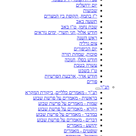
יום ירושלים
שבועות
י"ז בתמוז, תקופת בין המצרים
תשעה באב
שבת נחמו, ט"ו באב
חודש אלול, חגי תשרי, ימים נוראים
ראש השנה
צום גדליה
יום הכיפורים
סוכות, שמחת תורה
חודש כסלו, חנוכה
עשרה בטבת
ט"ו בשבט
חודש אדר, ארבעת הפרשיות
פורים
תנ"ך
תנ"ך - מאמרים כלליים, ביקורת המקרא
בראשית - מאמרים על פרשת שבוע
שמות - מאמרים על פרשת שבוע
ויקרא - מאמרים על פרשת שבוע
במדבר - מאמרים על פרשת שבוע
דברים - מאמרים על פרשת שבוע
יהושע - מאמרים
שופטים - מאמרים