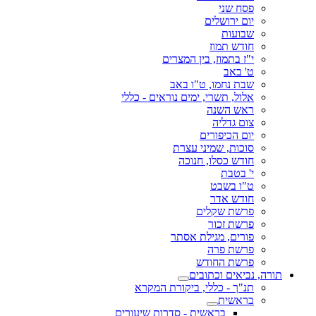
פסח שני
יום ירושלים
שבועות
חודש תמוז
י"ז בתמוז, בין המצרים
ט' באב
שבת נחמו, ט"ו באב
אלול, תשרי, ימים נוראים - כללי
ראש השנה
צום גדליה
יום הכיפורים
סוכות, שמיני עצרת
חודש כסלו, חנוכה
י' בטבת
ט"ו בשבט
חודש אדר
פרשת שקלים
פרשת זכור
פורים, מגילת אסתר
פרשת פרה
פרשת החודש
תורה, נביאים וכתובים
תנ"ך - כללי, ביקורת המקרא
בראשית
בראשית - סדרות שיעורים