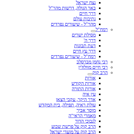
נצח ישראל
באר הגולה, דרשות מהר"ל
דרך חיים
נתיבות עולם
מהר"ל - שיעורים נפרדים
רמח"ל
מסילת ישרים
דרך ה'
דעת תבונות
דרך עץ חיים
רמח"ל - שיעורים נפרדים
רבי נחמן מברסלב
רבי חיים מוולוז'ין
הרב קוק
אורות
אורות הקודש
אורות התורה
עין איה
אדר היקר, עקבי הצאן
עולת ראיה, תפילה, בית המקדש
מוסר אביך
מאמרי הראי"ה
לנבוכי הדור
הרב קוק על פרשת שבוע
הרב קוק על מועדי ישראל