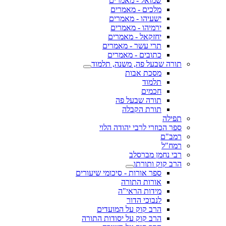
שמואל - מאמרים
מלכים - מאמרים
ישעיהו - מאמרים
ירמיהו - מאמרים
יחזקאל - מאמרים
תרי עשר - מאמרים
כתובים - מאמרים
תורה שבעל פה, משנה, תלמוד
מסכת אבות
תלמוד
חכמים
תורה שבעל פה
תורת הקבלה
תפילה
ספר הכוזרי לרבי יהודה הלוי
רמב"ם
רמח"ל
רבי נחמן מברסלב
הרב קוק ותורתו
ספר אורות - סיכומי שיעורים
אורות התורה
מידות הראי"ה
לנבוכי הדור
הרב קוק על המועדים
הרב קוק על יסודות התורה