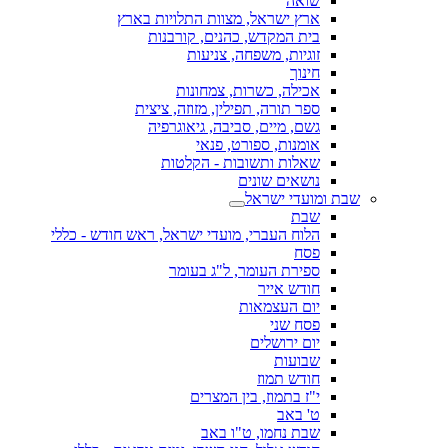
שואה
ארץ ישראל, מצוות התלויות בארץ
בית המקדש, כהנים, קורבנות
זוגיות, משפחה, צניעות
חינוך
אכילה, כשרות, צמחונות
ספר תורה, תפילין, מזוזה, ציצית
גשם, מיים, סביבה, גיאוגרפיה
אומנות, ספורט, פנאי
שאלות ותשובות - הקלטות
נושאים שונים
שבת ומועדי ישראל
שבת
הלוח העברי, מועדי ישראל, ראש חודש - כללי
פסח
ספירת העומר, ל"ג בעומר
חודש אייר
יום העצמאות
פסח שני
יום ירושלים
שבועות
חודש תמוז
י"ז בתמוז, בין המצרים
ט' באב
שבת נחמו, ט"ו באב