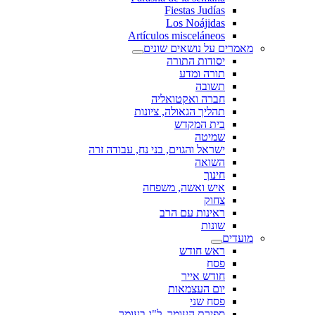
Fiestas Judías
Los Noájidas
Artículos misceláneos
מאמרים על נושאים שונים
יסודות התורה
תורה ומדע
תשובה
חברה ואקטואליה
תהליך הגאולה, ציונות
בית המקדש
שמיטה
ישראל והגוים, בני נח, עבודה זרה
השואה
חינוך
איש ואשה, משפחה
צחוק
ראינות עם הרב
שונות
מועדים
ראש חודש
פסח
חודש אייר
יום העצמאות
פסח שני
ספירת העומר, ל"ג בעומר