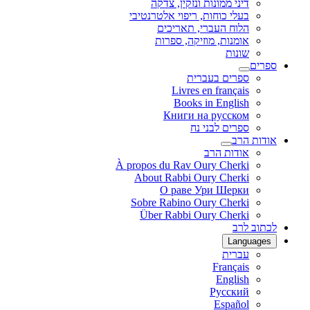
דיני ממונות ונזקין, צדקה
בעלי כוחות, ריפוי אלטרנטיבי
הלוח העברי, תאריכים
אומנות, מוזיקה, ספרות
שונות
ספרים
ספרים בעברית
Livres en français
Books in English
Книги на русском
ספרים לבני נח
אודות הרב
אודות הרב
À propos du Rav Oury Cherki
About Rabbi Oury Cherki
О раве Ури Шерки
Sobre Rabino Oury Cherki
Über Rabbi Oury Cherki
לכתוב לרב
Languages
עברית
Français
English
Русский
Español