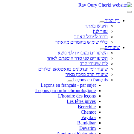
דף הבית
חיפוש באתר
עזור לנו!
כתוב למנהל האתר
כללי שימוש בחומרים מהאתר
שיעורים
השיעורים בעברית לפי נושא
השיעורים לפי סדר הוספתם לאתר
לוח שיעורי הרב
שיעור יומי ועדכונים בוואטסאפ וטלגרם
שיעורי הרב במכון מאיר
Leçons en français
Leçons en français - par sujet
Leçons par ordre chronologique
L'horaire des leçons
Les fêtes juives
Berechite
Chemot
Vayikra
Bamidbar
Devarim
Neviim et Ketouvim