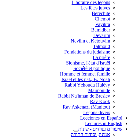
L'horaire des leçons
Les fêtes juives
Berechite
Chemot
Vayikra
Bamidbar
Devarim
Neviim et Ketouvim
Talmoud
Fondations du judaisme
La prière
Sionisme, l'état d'Israël
Société et politique
Homme et femme, famille
Israel et les nat., B. Noah
Rabbi Yéhouda Halévy
Maimonide
Rabbi Na'hman de Breslev
Rav Kook
(Rav Askenazi (Manitou
Leçons divers
Lecciones en Español
Lectures in English
שיעורים נפרדים - שונות
אמונה, יסודות התורה