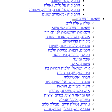
הרב קוק על תשובה
הרב קוק על גלות, גאולה
הרב קוק על חברה, מדינה, מלחמה
הרב קוק - מאמרים שונים
שאלות ותשובות
שלח שאלה לרב
שאלות ותשובות לפי נושא
השאלות והתשובות לפי תאריך
אמונה, תשובה, יסודות התורה
מקורות ופירושיהם
עברית, הלכות דיבור, שמות
חכמים, רבנות, פסיקת הלכה
תפילה, ברכות, בית כנסת
שבת ומועד
ציונות, גאולה
ארץ ישראל, הלכות תלויות בה
בית המקדש, הר הבית
חברה ואקטואליה
עבודה זרה, ישראל והגוים, גיור
חינוך, לימודים, הוראה
איש ואשה, משפחה, צניעות
גוף ומראה חיצוני, בגדים, ציצית
כשרות, אוכל ואכילה
טהרה, נטילת ידיים, טבילת כלים
ספרי קודש, תפילין, מזוזה, גניזה