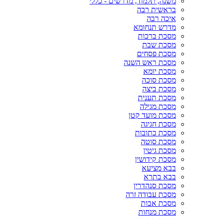
משנה, תלמוד, מדרשים - כללי
בראשית רבה
איכה רבה
מדרש תנחומא
מסכת ברכות
מסכת שבת
מסכת פסחים
מסכת ראש השנה
מסכת יומא
מסכת סוכה
מסכת ביצה
מסכת תענית
מסכת מגילה
מסכת מועד קטן
מסכת חגיגה
מסכת כתובות
מסכת סוטה
מסכת גיטין
מסכת קידושין
בבא מציעא
בבא בתרא
מסכת סנהדרין
מסכת עבודה זרה
מסכת אבות
מסכת מנחות