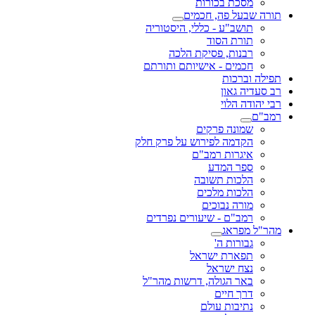
מסכת בכורות
תורה שבעל פה, חכמים
תושב"ע - כללי, היסטוריה
תורת הסוד
רבנות, פסיקת הלכה
חכמים - אישיותם ותורתם
תפילה וברכות
רב סעדיה גאון
רבי יהודה הלוי
רמב"ם
שמונה פרקים
הקדמה לפירוש על פרק חלק
איגרות רמב"ם
ספר המדע
הלכות תשובה
הלכות מלכים
מורה נבוכים
רמב"ם - שיעורים נפרדים
מהר"ל מפראג
גבורות ה'
תפארת ישראל
נצח ישראל
באר הגולה, דרשות מהר"ל
דרך חיים
נתיבות עולם