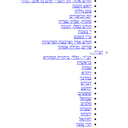
חודש אלול, חגי תשרי, ימים נוראים - כללי
ראש השנה
צום גדליה
יום הכיפורים
סוכות, שמיני עצרת
חודש כסלו, חנוכה
י' בטבת
ט"ו בשבט
חודש אדר וארבעת הפרשיות
פורים, מגילת אסתר
תנ"ך
תנ"ך - כללי, ביקורת המקרא
בראשית
שמות
ויקרא
במדבר
דברים
יהושע
שופטים
שמואל
מלכים
ישעיהו
ירמיהו
יחזקאל
תרי עשר