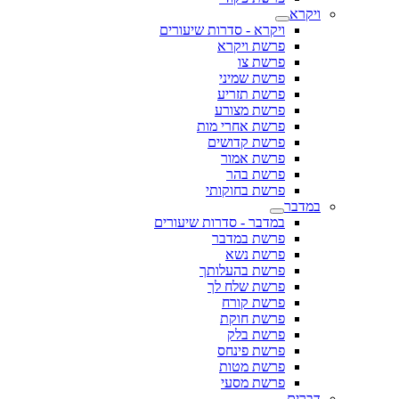
ויקרא
ויקרא - סדרות שיעורים
פרשת ויקרא
פרשת צו
פרשת שמיני
פרשת תזריע
פרשת מצורע
פרשת אחרי מות
פרשת קדושים
פרשת אמור
פרשת בהר
פרשת בחוקותי
במדבר
במדבר - סדרות שיעורים
פרשת במדבר
פרשת נשא
פרשת בהעלותך
פרשת שלח לך
פרשת קורח
פרשת חוקת
פרשת בלק
פרשת פינחס
פרשת מטות
פרשת מסעי
דברים