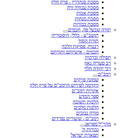
מסכת סנהדרין - פרק חלק
מסכת עבודה זרה
מסכת אבות
מסכת מנחות
מסכת בכורות
תורה שבעל פה, חכמים
תושב"ע - כללי, היסטוריה
תורת הסוד
רבנות, פסיקת הלכה
חכמים - אישיותם ותורתם
תפילה וברכות
רב סעדיה גאון
רבי יהודה הלוי
רמב"ם
שמונה פרקים
הקדמה לפירוש הרמב"ם על פרק חלק
איגרות רמב"ם
ספר המדע
הלכות תשובה
הלכות מלכים
מורה נבוכים
רמב"ם - שיעורים נפרדים
מהר"ל מפראג
גבורות ה'
תפארת ישראל