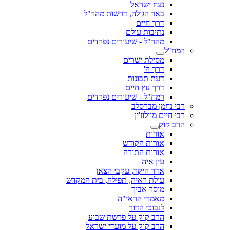
נצח ישראל
באר הגולה, דרשות מהר"ל
דרך חיים
נתיבות עולם
מהר"ל - שיעורים נפרדים
רמח"ל
מסילת ישרים
דרך ה'
דעת תבונות
דרך עץ חיים
רמח"ל - שיעורים נפרדים
רבי נחמן מברסלב
רבי חיים מוולוז'ין
הרב קוק
אורות
אורות הקודש
אורות התורה
עין איה
אדר היקר, עקבי הצאן
עולת ראיה, תפילה, בית המקדש
מוסר אביך
מאמרי הראי"ה
לנבוכי הדור
הרב קוק על פרשת שבוע
הרב קוק על מועדי ישראל