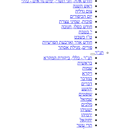
חודש אלול, חגי תשרי, ימים נוראים - כללי
ראש השנה
צום גדליה
יום הכיפורים
סוכות, שמיני עצרת
חודש כסלו, חנוכה
י' בטבת
ט"ו בשבט
חודש אדר וארבעת הפרשיות
פורים, מגילת אסתר
תנ"ך
תנ"ך - כללי, ביקורת המקרא
בראשית
שמות
ויקרא
במדבר
דברים
יהושע
שופטים
שמואל
מלכים
ישעיהו
ירמיהו
יחזקאל
תרי עשר