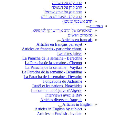
הרב קוק על תשובה
הרב קוק על הגאולה
הרב קוק על ארץ ישראל
הרב קוק - שיעורים נפרדים
הרב אשכנזי (מניטו)
מאמרים
המאמרים של הרב אורי שרקי לפי נושא
מאמרים חדשים
Articles en français
Articles en français par sujet
.Articles en français - par ordre chron
Les fêtes juives
La Paracha de la semaine - Berechite
La Paracha de la semaine - Chemot
La Paracha de la semaine - Vayikra
La Paracha de la semaine - Bemidbar
La Paracha de la semaine - Devarim
Fondations du Judaisme
Israël et les nations, Noachides
La communauté juive d'Algérie
Interviews avec le Rav
Articles divers en français
Articles in English
Articles in English by subject
Articles in English - by date