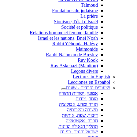
Talmoud
Fondations du judaisme
La prière
Sionisme, l'état d'Israël
Société et politique
Relations homme et femme, famille
Israel et les nations, Bnei Noah
Rabbi Yéhouda Halévy
Maimonide
Rabbi Na'hman de Breslev
Rav Kook
(Rav Askenazi (Manitou
Leçons divers
Lectures in English
Lecciones en Español
שיעורים נפרדים - שונות
אמונה, יסודות התורה
מוסר, מידות
תורה ומדע, אבולוציה
תשובה והלכותיה
דיבור, שפה, אותיות
חברה, אקטואליה
תהליך הגאולה וציונות
ישראל והגוים, בני נח