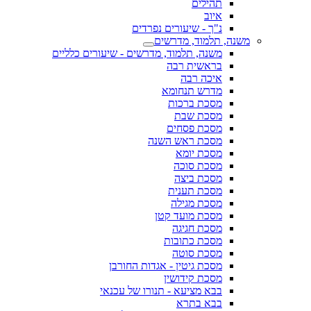
תהילים
איוב
נ"ך - שיעורים נפרדים
משנה, תלמוד, מדרשים
משנה, תלמוד, מדרשים - שיעורים כלליים
בראשית רבה
איכה רבה
מדרש תנחומא
מסכת ברכות
מסכת שבת
מסכת פסחים
מסכת ראש השנה
מסכת יומא
מסכת סוכה
מסכת ביצה
מסכת תענית
מסכת מגילה
מסכת מועד קטן
מסכת חגיגה
מסכת כתובות
מסכת סוטה
מסכת גיטין - אגדות החורבן
מסכת קידושין
בבא מציעא - תנורו של עכנאי
בבא בתרא