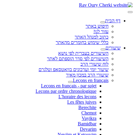
דף הבית
חיפוש באתר
עזור לנו!
כתוב למנהל האתר
כללי שימוש בחומרים מהאתר
שיעורים
השיעורים בעברית לפי נושא
השיעורים לפי סדר הוספתם לאתר
לוח שיעורי הרב
שיעור יומי ועדכונים בוואטסאפ וטלגרם
שיעורי הרב במכון מאיר
Leçons en français
Leçons en français - par sujet
Leçons par ordre chronologique
L'horaire des leçons
Les fêtes juives
Berechite
Chemot
Vayikra
Bamidbar
Devarim
Neviim et Ketouvim