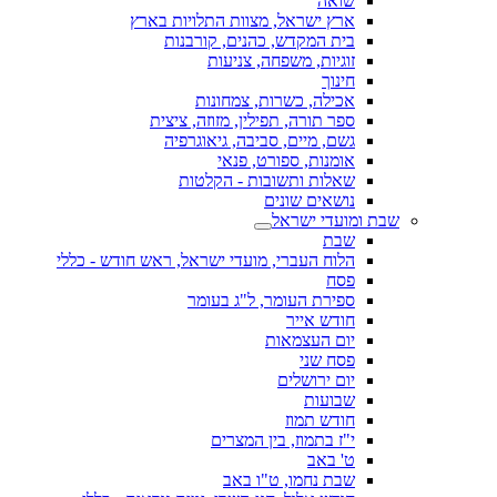
שואה
ארץ ישראל, מצוות התלויות בארץ
בית המקדש, כהנים, קורבנות
זוגיות, משפחה, צניעות
חינוך
אכילה, כשרות, צמחונות
ספר תורה, תפילין, מזוזה, ציצית
גשם, מיים, סביבה, גיאוגרפיה
אומנות, ספורט, פנאי
שאלות ותשובות - הקלטות
נושאים שונים
שבת ומועדי ישראל
שבת
הלוח העברי, מועדי ישראל, ראש חודש - כללי
פסח
ספירת העומר, ל"ג בעומר
חודש אייר
יום העצמאות
פסח שני
יום ירושלים
שבועות
חודש תמוז
י"ז בתמוז, בין המצרים
ט' באב
שבת נחמו, ט"ו באב