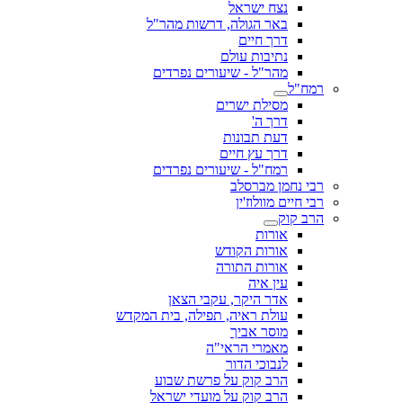
נצח ישראל
באר הגולה, דרשות מהר"ל
דרך חיים
נתיבות עולם
מהר"ל - שיעורים נפרדים
רמח"ל
מסילת ישרים
דרך ה'
דעת תבונות
דרך עץ חיים
רמח"ל - שיעורים נפרדים
רבי נחמן מברסלב
רבי חיים מוולוז'ין
הרב קוק
אורות
אורות הקודש
אורות התורה
עין איה
אדר היקר, עקבי הצאן
עולת ראיה, תפילה, בית המקדש
מוסר אביך
מאמרי הראי"ה
לנבוכי הדור
הרב קוק על פרשת שבוע
הרב קוק על מועדי ישראל