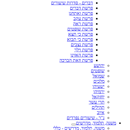
דברים - סדרות שיעורים
פרשת דברים
פרשת ואתחנן
פרשת עקב
פרשת ראה
פרשת שופטים
פרשת כי תצא
פרשת כי תבוא
פרשת נצבים
פרשת וילך
פרשת האזינו
פרשת וזאת הברכה
יהושע
שופטים
שמואל
מלכים
ישעיהו
ירמיהו
יחזקאל
תרי עשר
תהילים
איוב
נ"ך - שיעורים נפרדים
משנה, תלמוד, מדרשים
משנה, תלמוד, מדרשים - כללי