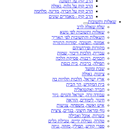
הרב קוק על תשובה
הרב קוק על גלות, גאולה
הרב קוק על חברה, מדינה, מלחמה
הרב קוק - מאמרים שונים
שאלות ותשובות
שלח שאלה לרב
שאלות ותשובות לפי נושא
השאלות והתשובות לפי תאריך
אמונה, תשובה, יסודות התורה
מקורות ופירושיהם
עברית, הלכות דיבור, שמות
חכמים, רבנות, פסיקת הלכה
תפילה, ברכות, בית כנסת
שבת ומועד
ציונות, גאולה
ארץ ישראל, הלכות תלויות בה
בית המקדש, הר הבית
חברה ואקטואליה
עבודה זרה, ישראל והגוים, גיור
חינוך, לימודים, הוראה
איש ואשה, משפחה, צניעות
גוף ומראה חיצוני, בגדים, ציצית
כשרות, אוכל ואכילה
טהרה, נטילת ידיים, טבילת כלים
ספרי קודש, תפילין, מזוזה, גניזה