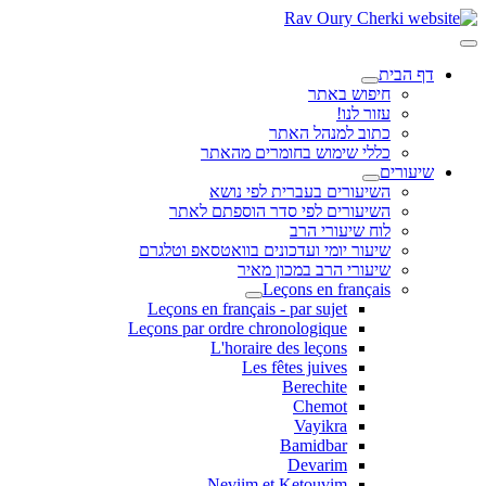
דף הבית
חיפוש באתר
עזור לנו!
כתוב למנהל האתר
כללי שימוש בחומרים מהאתר
שיעורים
השיעורים בעברית לפי נושא
השיעורים לפי סדר הוספתם לאתר
לוח שיעורי הרב
שיעור יומי ועדכונים בוואטסאפ וטלגרם
שיעורי הרב במכון מאיר
Leçons en français
Leçons en français - par sujet
Leçons par ordre chronologique
L'horaire des leçons
Les fêtes juives
Berechite
Chemot
Vayikra
Bamidbar
Devarim
Neviim et Ketouvim