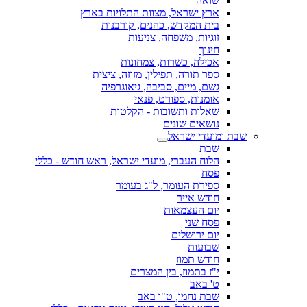
שואה
ארץ ישראל, מצוות התלויות בארץ
בית המקדש, כהנים, קורבנות
זוגיות, משפחה, צניעות
חינוך
אכילה, כשרות, צמחונות
ספר תורה, תפילין, מזוזה, ציצית
גשם, מיים, סביבה, גיאוגרפיה
אומנות, ספורט, פנאי
שאלות ותשובות - הקלטות
נושאים שונים
שבת ומועדי ישראל
שבת
הלוח העברי, מועדי ישראל, ראש חודש - כללי
פסח
ספירת העומר, ל"ג בעומר
חודש אייר
יום העצמאות
פסח שני
יום ירושלים
שבועות
חודש תמוז
י"ז בתמוז, בין המצרים
ט' באב
שבת נחמו, ט"ו באב