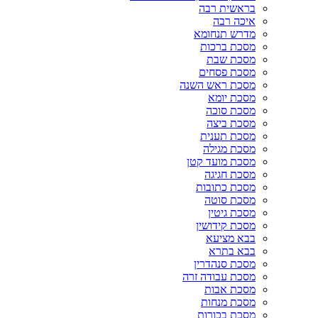
בראשית רבה
איכה רבה
מדרש תנחומא
מסכת ברכות
מסכת שבת
מסכת פסחים
מסכת ראש השנה
מסכת יומא
מסכת סוכה
מסכת ביצה
מסכת תענית
מסכת מגילה
מסכת מועד קטן
מסכת חגיגה
מסכת כתובות
מסכת סוטה
מסכת גיטין
מסכת קידושין
בבא מציעא
בבא בתרא
מסכת סנהדרין
מסכת עבודה זרה
מסכת אבות
מסכת מנחות
מסכת בכורות