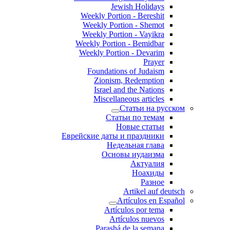
Jewish Holidays
Weekly Portion - Bereshit
Weekly Portion - Shemot
Weekly Portion - Vayikra
Weekly Portion - Bemidbar
Weekly Portion - Devarim
Prayer
Foundations of Judaism
Zionism, Redemption
Israel and the Nations
Miscellaneous articles
Статьи на русском
Статьи по темам
Новые статьи
Еврейские даты и праздники
Недельная глава
Основы иудаизма
Актуалия
Ноахиды
Разное
Artikel auf deutsch
Artículos en Español
Artículos por tema
Artículos nuevos
Parashá de la semana