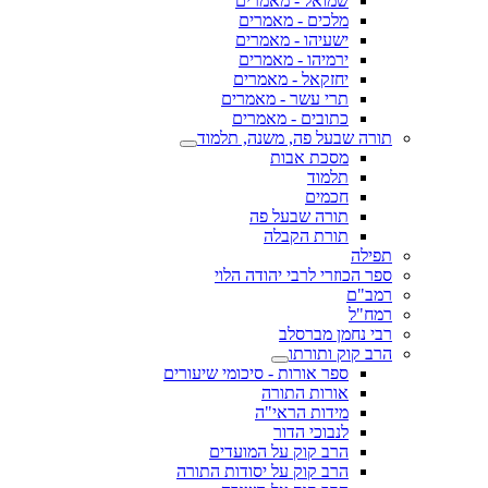
שמואל - מאמרים
מלכים - מאמרים
ישעיהו - מאמרים
ירמיהו - מאמרים
יחזקאל - מאמרים
תרי עשר - מאמרים
כתובים - מאמרים
תורה שבעל פה, משנה, תלמוד
מסכת אבות
תלמוד
חכמים
תורה שבעל פה
תורת הקבלה
תפילה
ספר הכוזרי לרבי יהודה הלוי
רמב"ם
רמח"ל
רבי נחמן מברסלב
הרב קוק ותורתו
ספר אורות - סיכומי שיעורים
אורות התורה
מידות הראי"ה
לנבוכי הדור
הרב קוק על המועדים
הרב קוק על יסודות התורה