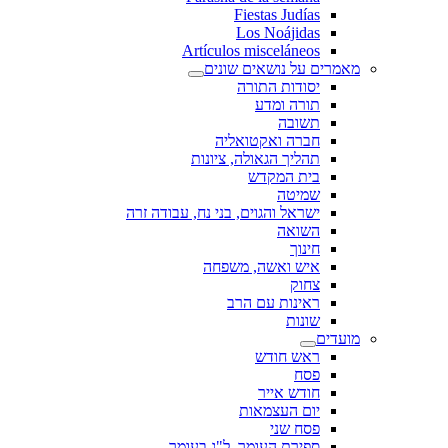
Fiestas Judías
Los Noájidas
Artículos misceláneos
מאמרים על נושאים שונים
יסודות התורה
תורה ומדע
תשובה
חברה ואקטואליה
תהליך הגאולה, ציונות
בית המקדש
שמיטה
ישראל והגוים, בני נח, עבודה זרה
השואה
חינוך
איש ואשה, משפחה
צחוק
ראינות עם הרב
שונות
מועדים
ראש חודש
פסח
חודש אייר
יום העצמאות
פסח שני
ספירת העומר, ל"ג בעומר