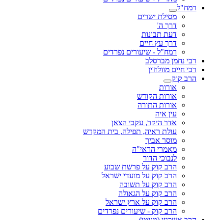
רמח"ל
מסילת ישרים
דרך ה'
דעת תבונות
דרך עץ חיים
רמח"ל - שיעורים נפרדים
רבי נחמן מברסלב
רבי חיים מוולוז'ין
הרב קוק
אורות
אורות הקודש
אורות התורה
עין איה
אדר היקר, עקבי הצאן
עולת ראיה, תפילה, בית המקדש
מוסר אביך
מאמרי הראי"ה
לנבוכי הדור
הרב קוק על פרשת שבוע
הרב קוק על מועדי ישראל
הרב קוק על תשובה
הרב קוק על הגאולה
הרב קוק על ארץ ישראל
הרב קוק - שיעורים נפרדים
הרב אשכנזי (מניטו)