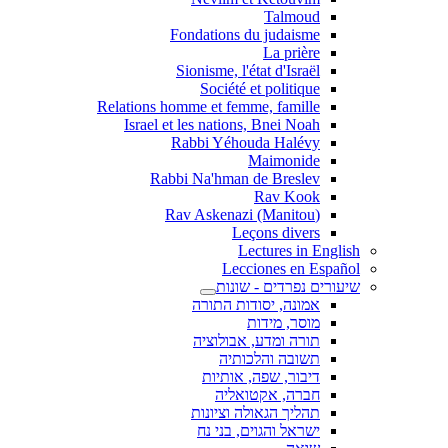
Talmoud
Fondations du judaisme
La prière
Sionisme, l'état d'Israël
Société et politique
Relations homme et femme, famille
Israel et les nations, Bnei Noah
Rabbi Yéhouda Halévy
Maimonide
Rabbi Na'hman de Breslev
Rav Kook
(Rav Askenazi (Manitou
Leçons divers
Lectures in English
Lecciones en Español
שיעורים נפרדים - שונות
אמונה, יסודות התורה
מוסר, מידות
תורה ומדע, אבולוציה
תשובה והלכותיה
דיבור, שפה, אותיות
חברה, אקטואליה
תהליך הגאולה וציונות
ישראל והגוים, בני נח