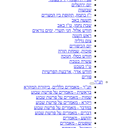
יום ירושלים
שבועות
י"ז בתמוז, תקופת בין המצרים
תשעה באב
שבת נחמו, ט"ו באב
חודש אלול, חגי תשרי, ימים נוראים
ראש השנה
צום גדליה
יום הכיפורים
סוכות, שמחת תורה
חודש כסלו, חנוכה
עשרה בטבת
ט"ו בשבט
חודש אדר, ארבעת הפרשיות
פורים
תנ"ך
תנ"ך - מאמרים כלליים, ביקורת המקרא
בראשית - מאמרים על פרשת שבוע
שמות - מאמרים על פרשת שבוע
ויקרא - מאמרים על פרשת שבוע
במדבר - מאמרים על פרשת שבוע
דברים - מאמרים על פרשת שבוע
יהושע - מאמרים
שופטים - מאמרים