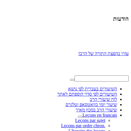
הודעות
עזרו בהפצת התורה של הרב!
השיעורים בעברית לפי נושא
השיעורים לפי סדר הוספתם לאתר
לוח שיעורי הרב
שיעור יומי בוואטסאפ וטלגרם
שיעורי הרב במכון מאיר
Leçons en français
Leçons par sujet
.Leçons par ordre chron
L'horaire des leçons