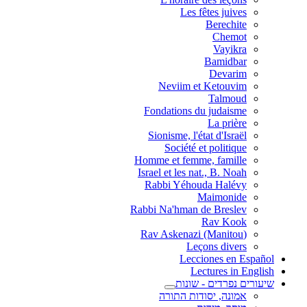
Les fêtes juives
Berechite
Chemot
Vayikra
Bamidbar
Devarim
Neviim et Ketouvim
Talmoud
Fondations du judaisme
La prière
Sionisme, l'état d'Israël
Société et politique
Homme et femme, famille
Israel et les nat., B. Noah
Rabbi Yéhouda Halévy
Maimonide
Rabbi Na'hman de Breslev
Rav Kook
(Rav Askenazi (Manitou
Leçons divers
Lecciones en Español
Lectures in English
שיעורים נפרדים - שונות
אמונה, יסודות התורה