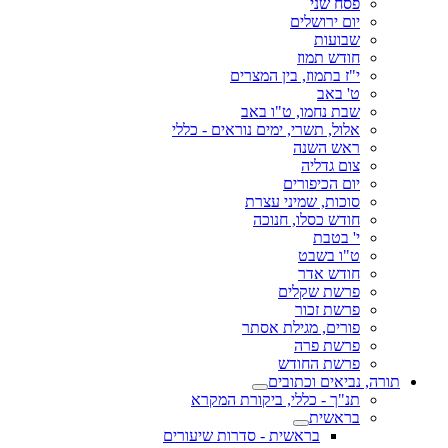
פסח שני
יום ירושלים
שבועות
חודש תמוז
י"ז בתמוז, בין המצרים
ט' באב
שבת נחמו, ט"ו באב
אלול, תשרי, ימים נוראים - כללי
ראש השנה
צום גדליה
יום הכיפורים
סוכות, שמיני עצרת
חודש כסלו, חנוכה
י' בטבת
ט"ו בשבט
חודש אדר
פרשת שקלים
פרשת זכור
פורים, מגילת אסתר
פרשת פרה
פרשת החודש
תורה, נביאים וכתובים
תנ"ך - כללי, ביקורת המקרא
בראשית
בראשית - סדרות שיעורים