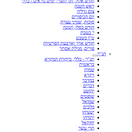
חודש אלול, חגי תשרי, ימים נוראים - כללי
ראש השנה
צום גדליה
יום הכיפורים
סוכות, שמיני עצרת
חודש כסלו, חנוכה
י' בטבת
ט"ו בשבט
חודש אדר וארבעת הפרשיות
פורים, מגילת אסתר
תנ"ך
תנ"ך - כללי, ביקורת המקרא
בראשית
שמות
ויקרא
במדבר
דברים
יהושע
שופטים
שמואל
מלכים
ישעיהו
ירמיהו
יחזקאל
תרי עשר