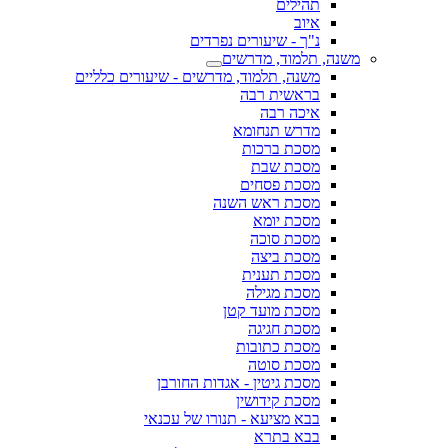
תהילים
איוב
נ"ך - שיעורים נפרדים
משנה, תלמוד, מדרשים
משנה, תלמוד, מדרשים - שיעורים כלליים
בראשית רבה
איכה רבה
מדרש תנחומא
מסכת ברכות
מסכת שבת
מסכת פסחים
מסכת ראש השנה
מסכת יומא
מסכת סוכה
מסכת ביצה
מסכת תענית
מסכת מגילה
מסכת מועד קטן
מסכת חגיגה
מסכת כתובות
מסכת סוטה
מסכת גיטין - אגדות החורבן
מסכת קידושין
בבא מציעא - תנורו של עכנאי
בבא בתרא