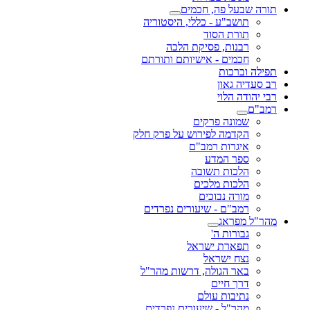
תורה שבעל פה, חכמים
תושב"ע - כללי, היסטוריה
תורת הסוד
רבנות, פסיקת הלכה
חכמים - אישיותם ותורתם
תפילה וברכות
רב סעדיה גאון
רבי יהודה הלוי
רמב"ם
שמונה פרקים
הקדמה לפירוש על פרק חלק
איגרות רמב"ם
ספר המדע
הלכות תשובה
הלכות מלכים
מורה נבוכים
רמב"ם - שיעורים נפרדים
מהר"ל מפראג
גבורות ה'
תפארת ישראל
נצח ישראל
באר הגולה, דרשות מהר"ל
דרך חיים
נתיבות עולם
מהר"ל - שיעורים נפרדים