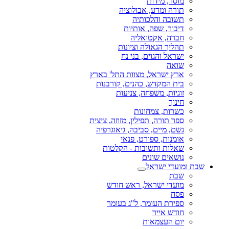
מוסר, מידות
תורה ומדע, אבולוציה
תשובה והלכותיה
דיבור, שפה, אותיות
חברה, אקטואליה
תהליך הגאולה וציונות
ישראל והגוים, בני נח
שואה
ארץ ישראל, מצוות התל' בארץ
בית המקדש, כהנים, קורבנות
זוגיות, משפחה, צניעות
חינוך
כשרות, צמחונות
ספר תורה, תפילין, מזוזה, ציצית
גשם, מיים, סביבה, גיאוגרפיה
אומנות, ספורט, פנאי
שאלות ותשובות - הקלטות
נושאים שונים
שבת ומועדי ישראל
שבת
מועדי ישראל, ראש חודש
פסח
ספירת העומר, ל"ג בעומר
חודש אייר
יום העצמאות