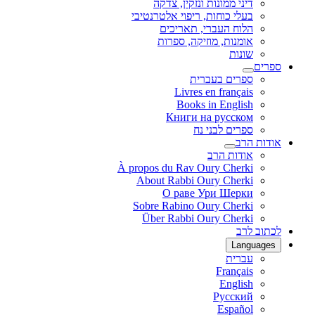
דיני ממונות ונזקין, צדקה
בעלי כוחות, ריפוי אלטרנטיבי
הלוח העברי, תאריכים
אומנות, מוזיקה, ספרות
שונות
ספרים
ספרים בעברית
Livres en français
Books in English
Книги на русском
ספרים לבני נח
אודות הרב
אודות הרב
À propos du Rav Oury Cherki
About Rabbi Oury Cherki
О раве Ури Шерки
Sobre Rabino Oury Cherki
Über Rabbi Oury Cherki
לכתוב לרב
Languages
עברית
Français
English
Русский
Español