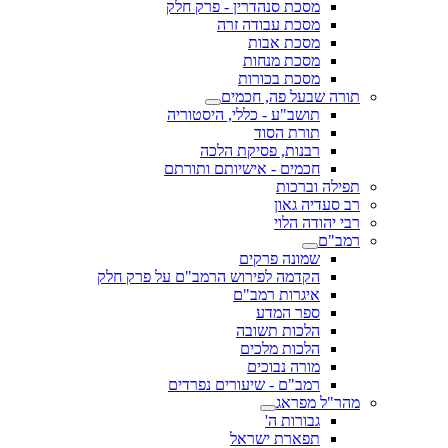
מסכת סנהדרין - פרק חלק
מסכת עבודה זרה
מסכת אבות
מסכת מנחות
מסכת בכורות
תורה שבעל פה, חכמים
תושב"ע - כללי, היסטוריה
תורת הסוד
רבנות, פסיקת הלכה
חכמים - אישיותם ותורתם
תפילה וברכות
רב סעדיה גאון
רבי יהודה הלוי
רמב"ם
שמונה פרקים
הקדמה לפירוש הרמב"ם על פרק חלק
איגרות רמב"ם
ספר המדע
הלכות תשובה
הלכות מלכים
מורה נבוכים
רמב"ם - שיעורים נפרדים
מהר"ל מפראג
גבורות ה'
תפארת ישראל