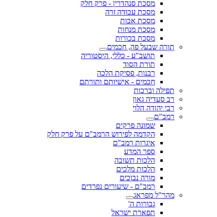
מסכת סנהדרין - פרק חלק
מסכת עבודה זרה
מסכת אבות
מסכת מנחות
מסכת בכורות
תורה שבעל פה, חכמים
תושב"ע - כללי, היסטוריה
תורת הסוד
רבנות, פסיקת הלכה
חכמים - אישיותם ותורתם
תפילה וברכות
רב סעדיה גאון
רבי יהודה הלוי
רמב"ם
שמונה פרקים
הקדמה לפירוש הרמב"ם על פרק חלק
איגרות רמב"ם
ספר המדע
הלכות תשובה
הלכות מלכים
מורה נבוכים
רמב"ם - שיעורים נפרדים
מהר"ל מפראג
גבורות ה'
תפארת ישראל