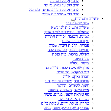
הרב קוק על תשובה
הרב קוק על גלות, גאולה
הרב קוק על חברה, מדינה, מלחמה
הרב קוק - מאמרים שונים
שאלות ותשובות
שלח שאלה לרב
שאלות ותשובות לפי נושא
השאלות והתשובות לפי תאריך
אמונה, תשובה, יסודות התורה
מקורות ופירושיהם
עברית, הלכות דיבור, שמות
חכמים, רבנות, פסיקת הלכה
תפילה, ברכות, בית כנסת
שבת ומועד
ציונות, גאולה
ארץ ישראל, הלכות תלויות בה
בית המקדש, הר הבית
חברה ואקטואליה
עבודה זרה, ישראל והגוים, גיור
חינוך, לימודים, הוראה
איש ואשה, משפחה, צניעות
גוף ומראה חיצוני, בגדים, ציצית
כשרות, אוכל ואכילה
טהרה, נטילת ידיים, טבילת כלים
ספרי קודש, תפילין, מזוזה, גניזה