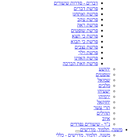
דברים - סדרות שיעורים
פרשת דברים
פרשת ואתחנן
פרשת עקב
פרשת ראה
פרשת שופטים
פרשת כי תצא
פרשת כי תבוא
פרשת נצבים
פרשת וילך
פרשת האזינו
פרשת וזאת הברכה
יהושע
שופטים
שמואל
מלכים
ישעיהו
ירמיהו
יחזקאל
תרי עשר
תהילים
איוב
נ"ך - שיעורים נפרדים
משנה, תלמוד, מדרשים
משנה, תלמוד, מדרשים - כללי