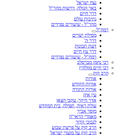
נצח ישראל
באר הגולה, דרשות מהר"ל
דרך חיים
נתיבות עולם
מהר"ל - שיעורים נפרדים
רמח"ל
מסילת ישרים
דרך ה'
דעת תבונות
דרך עץ חיים
רמח"ל - שיעורים נפרדים
רבי נחמן מברסלב
רבי חיים מוולוז'ין
הרב קוק
אורות
אורות הקודש
אורות התורה
עין איה
אדר היקר, עקבי הצאן
עולת ראיה, תפילה, בית המקדש
מוסר אביך
מאמרי הראי"ה
לנבוכי הדור
הרב קוק על פרשת שבוע
הרב קוק על מועדי ישראל