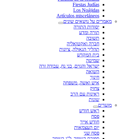
Fiestas Judías
Los Noájidas
Artículos misceláneos
מאמרים על נושאים שונים
יסודות התורה
תורה ומדע
תשובה
חברה ואקטואליה
תהליך הגאולה, ציונות
בית המקדש
שמיטה
ישראל והגוים, בני נח, עבודה זרה
השואה
חינוך
איש ואשה, משפחה
צחוק
ראינות עם הרב
שונות
מועדים
ראש חודש
פסח
חודש אייר
יום העצמאות
פסח שני
ספירת העומר, ל"ג בעומר