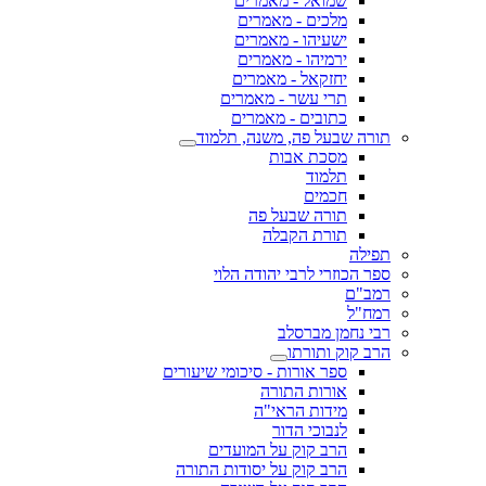
שמואל - מאמרים
מלכים - מאמרים
ישעיהו - מאמרים
ירמיהו - מאמרים
יחזקאל - מאמרים
תרי עשר - מאמרים
כתובים - מאמרים
תורה שבעל פה, משנה, תלמוד
מסכת אבות
תלמוד
חכמים
תורה שבעל פה
תורת הקבלה
תפילה
ספר הכוזרי לרבי יהודה הלוי
רמב"ם
רמח"ל
רבי נחמן מברסלב
הרב קוק ותורתו
ספר אורות - סיכומי שיעורים
אורות התורה
מידות הראי"ה
לנבוכי הדור
הרב קוק על המועדים
הרב קוק על יסודות התורה