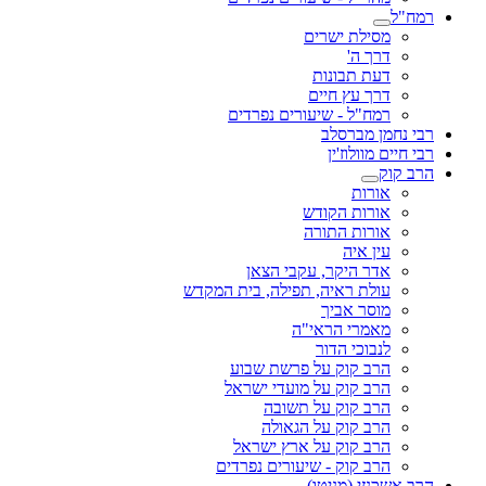
רמח"ל
מסילת ישרים
דרך ה'
דעת תבונות
דרך עץ חיים
רמח"ל - שיעורים נפרדים
רבי נחמן מברסלב
רבי חיים מוולוז'ין
הרב קוק
אורות
אורות הקודש
אורות התורה
עין איה
אדר היקר, עקבי הצאן
עולת ראיה, תפילה, בית המקדש
מוסר אביך
מאמרי הראי"ה
לנבוכי הדור
הרב קוק על פרשת שבוע
הרב קוק על מועדי ישראל
הרב קוק על תשובה
הרב קוק על הגאולה
הרב קוק על ארץ ישראל
הרב קוק - שיעורים נפרדים
הרב אשכנזי (מניטו)