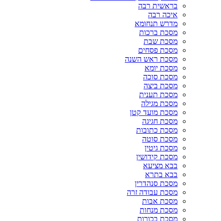
בראשית רבה
איכה רבה
מדרש תנחומא
מסכת ברכות
מסכת שבת
מסכת פסחים
מסכת ראש השנה
מסכת יומא
מסכת סוכה
מסכת ביצה
מסכת תענית
מסכת מגילה
מסכת מועד קטן
מסכת חגיגה
מסכת כתובות
מסכת סוטה
מסכת גיטין
מסכת קידושין
בבא מציעא
בבא בתרא
מסכת סנהדרין
מסכת עבודה זרה
מסכת אבות
מסכת מנחות
מסכת בכורות