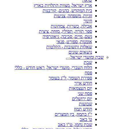
שואה
ארץ ישראל, מצוות התלויות בארץ
בית המקדש, כהנים, קורבנות
זוגיות, משפחה, צניעות
חינוך
אכילה, כשרות, צמחונות
ספר תורה, תפילין, מזוזה, ציצית
גשם, מיים, סביבה, גיאוגרפיה
אומנות, ספורט, פנאי
שאלות ותשובות - הקלטות
נושאים שונים
שבת ומועדי ישראל
שבת
הלוח העברי, מועדי ישראל, ראש חודש - כללי
פסח
ספירת העומר, ל"ג בעומר
חודש אייר
יום העצמאות
פסח שני
יום ירושלים
שבועות
חודש תמוז
י"ז בתמוז, בין המצרים
ט' באב
שבת נחמו, ט"ו באב