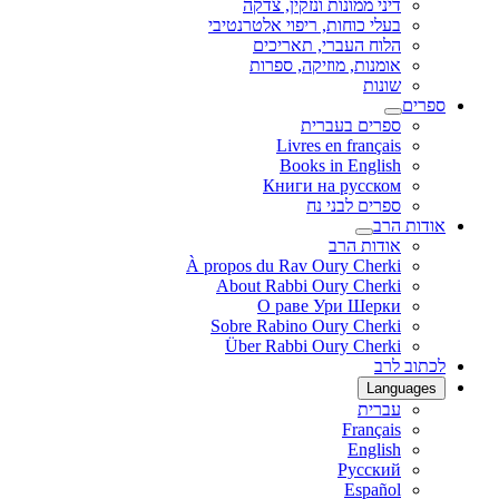
דיני ממונות ונזקין, צדקה
בעלי כוחות, ריפוי אלטרנטיבי
הלוח העברי, תאריכים
אומנות, מוזיקה, ספרות
שונות
ספרים
ספרים בעברית
Livres en français
Books in English
Книги на русском
ספרים לבני נח
אודות הרב
אודות הרב
À propos du Rav Oury Cherki
About Rabbi Oury Cherki
О раве Ури Шерки
Sobre Rabino Oury Cherki
Über Rabbi Oury Cherki
לכתוב לרב
Languages
עברית
Français
English
Русский
Español