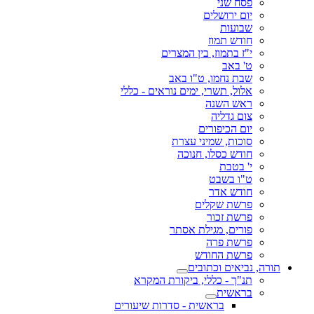
פסח שני
יום ירושלים
שבועות
חודש תמוז
י"ז בתמוז, בין המצרים
ט' באב
שבת נחמו, ט"ו באב
אלול, תשרי, ימים נוראים - כללי
ראש השנה
צום גדליה
יום הכיפורים
סוכות, שמיני עצרת
חודש כסלו, חנוכה
י' בטבת
ט"ו בשבט
חודש אדר
פרשת שקלים
פרשת זכור
פורים, מגילת אסתר
פרשת פרה
פרשת החודש
תורה, נביאים וכתובים
תנ"ך - כללי, ביקורת המקרא
בראשית
בראשית - סדרות שיעורים