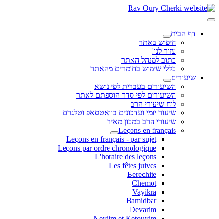
דף הבית
חיפוש באתר
עזור לנו!
כתוב למנהל האתר
כללי שימוש בחומרים מהאתר
שיעורים
השיעורים בעברית לפי נושא
השיעורים לפי סדר הוספתם לאתר
לוח שיעורי הרב
שיעור יומי ועדכונים בוואטסאפ וטלגרם
שיעורי הרב במכון מאיר
Leçons en français
Leçons en français - par sujet
Leçons par ordre chronologique
L'horaire des leçons
Les fêtes juives
Berechite
Chemot
Vayikra
Bamidbar
Devarim
Neviim et Ketouvim