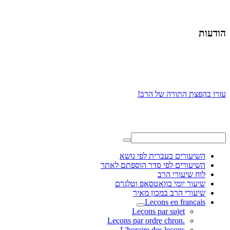
הודעות
עזרו בהפצת התורה של הרב!
השיעורים בעברית לפי נושא
השיעורים לפי סדר הוספתם לאתר
לוח שיעורי הרב
שיעור יומי בוואטסאפ וטלגרם
שיעורי הרב במכון מאיר
Leçons en français
Leçons par sujet
.Leçons par ordre chron
L'horaire des leçons