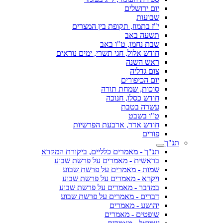
יום ירושלים
שבועות
י"ז בתמוז, תקופת בין המצרים
תשעה באב
שבת נחמו, ט"ו באב
חודש אלול, חגי תשרי, ימים נוראים
ראש השנה
צום גדליה
יום הכיפורים
סוכות, שמחת תורה
חודש כסלו, חנוכה
עשרה בטבת
ט"ו בשבט
חודש אדר, ארבעת הפרשיות
פורים
תנ"ך
תנ"ך - מאמרים כלליים, ביקורת המקרא
בראשית - מאמרים על פרשת שבוע
שמות - מאמרים על פרשת שבוע
ויקרא - מאמרים על פרשת שבוע
במדבר - מאמרים על פרשת שבוע
דברים - מאמרים על פרשת שבוע
יהושע - מאמרים
שופטים - מאמרים