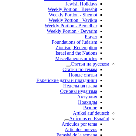
Jewish Holidays
Weekly Portion - Bereshit
Weekly Portion - Shemot
Weekly Portion - Vayikra
Weekly Portion - Bemidbar
Weekly Portion - Devarim
Prayer
Foundations of Judaism
Zionism, Redemption
Israel and the Nations
Miscellaneous articles
Статьи на русском
Статьи по темам
Новые статьи
Еврейские даты и праздники
Недельная глава
Основы иудаизма
Актуалия
Ноахиды
Разное
Artikel auf deutsch
Artículos en Español
Artículos por tema
Artículos nuevos
Parashá de la semana