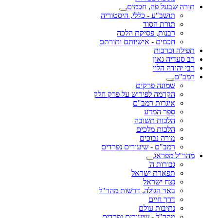
תורה שבעל פה, חכמים
תושב"ע - כללי, היסטוריה
תורת הסוד
רבנות, פסיקת הלכה
חכמים - אישיותם ותורתם
תפילה וברכות
רב סעדיה גאון
רבי יהודה הלוי
רמב"ם
שמונה פרקים
הקדמה לפירוש על פרק חלק
איגרות רמב"ם
ספר המדע
הלכות תשובה
הלכות מלכים
מורה נבוכים
רמב"ם - שיעורים נפרדים
מהר"ל מפראג
גבורות ה'
תפארת ישראל
נצח ישראל
באר הגולה, דרשות מהר"ל
דרך חיים
נתיבות עולם
מהר"ל - שיעורים נפרדים