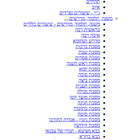
תהילים
איוב
נ"ך - שיעורים נפרדים
משנה, תלמוד, מדרשים
משנה, תלמוד, מדרשים - שיעורים כלליים
בראשית רבה
איכה רבה
מדרש תנחומא
מסכת ברכות
מסכת שבת
מסכת פסחים
מסכת ראש השנה
מסכת יומא
מסכת סוכה
מסכת ביצה
מסכת תענית
מסכת מגילה
מסכת מועד קטן
מסכת חגיגה
מסכת כתובות
מסכת סוטה
מסכת גיטין - אגדות החורבן
מסכת קידושין
בבא מציעא - תנורו של עכנאי
בבא בתרא