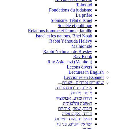
Talmoud
Fondations du judaisme
La prière
Sionisme, l'état d'Israël
Société et politique
Relations homme et femme, famille
Israel et les nations, Bnei Noah
Rabbi Yéhouda Halévy
Maimonide
Rabbi Na'hman de Breslev
Rav Kook
(Rav Askenazi (Manitou
Leçons divers
Lectures in English
Lecciones en Español
שיעורים נפרדים - שונות
אמונה, יסודות התורה
מוסר, מידות
תורה ומדע, אבולוציה
תשובה והלכותיה
דיבור, שפה, אותיות
חברה, אקטואליה
תהליך הגאולה וציונות
ישראל והגוים, בני נח