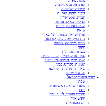
מוסר, מידות
תורה ומדע, אבולוציה
תשובה והלכותיה
דיבור, שפה, אותיות
חברה, אקטואליה
תהליך הגאולה וציונות
ישראל והגוים, בני נח
שואה
ארץ ישראל, מצוות התל' בארץ
בית המקדש, כהנים, קורבנות
זוגיות, משפחה, צניעות
חינוך
כשרות, צמחונות
ספר תורה, תפילין, מזוזה, ציצית
גשם, מיים, סביבה, גיאוגרפיה
אומנות, ספורט, פנאי
שאלות ותשובות - הקלטות
נושאים שונים
שבת ומועדי ישראל
שבת
מועדי ישראל, ראש חודש
פסח
ספירת העומר, ל"ג בעומר
חודש אייר
יום העצמאות