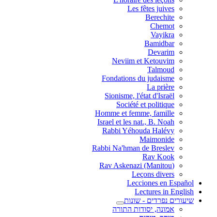
Les fêtes juives
Berechite
Chemot
Vayikra
Bamidbar
Devarim
Neviim et Ketouvim
Talmoud
Fondations du judaisme
La prière
Sionisme, l'état d'Israël
Société et politique
Homme et femme, famille
Israel et les nat., B. Noah
Rabbi Yéhouda Halévy
Maimonide
Rabbi Na'hman de Breslev
Rav Kook
(Rav Askenazi (Manitou
Leçons divers
Lecciones en Español
Lectures in English
שיעורים נפרדים - שונות
אמונה, יסודות התורה