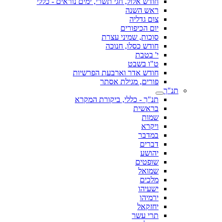
חודש אלול, חגי תשרי, ימים נוראים - כללי
ראש השנה
צום גדליה
יום הכיפורים
סוכות, שמיני עצרת
חודש כסלו, חנוכה
י' בטבת
ט"ו בשבט
חודש אדר וארבעת הפרשיות
פורים, מגילת אסתר
תנ"ך
תנ"ך - כללי, ביקורת המקרא
בראשית
שמות
ויקרא
במדבר
דברים
יהושע
שופטים
שמואל
מלכים
ישעיהו
ירמיהו
יחזקאל
תרי עשר