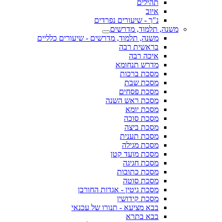
תהילים
איוב
נ"ך - שיעורים נפרדים
משנה, תלמוד, מדרשים
משנה, תלמוד, מדרשים - שיעורים כלליים
בראשית רבה
איכה רבה
מדרש תנחומא
מסכת ברכות
מסכת שבת
מסכת פסחים
מסכת ראש השנה
מסכת יומא
מסכת סוכה
מסכת ביצה
מסכת תענית
מסכת מגילה
מסכת מועד קטן
מסכת חגיגה
מסכת כתובות
מסכת סוטה
מסכת גיטין - אגדות החורבן
מסכת קידושין
בבא מציעא - תנורו של עכנאי
בבא בתרא