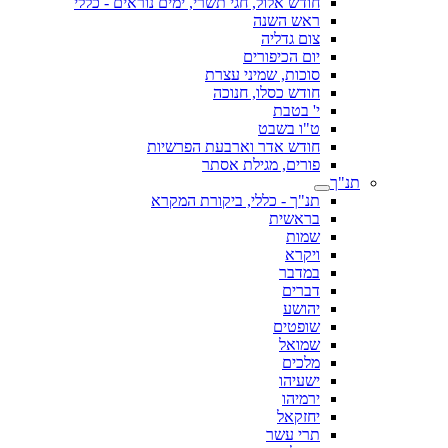
חודש אלול, חגי תשרי, ימים נוראים - כללי
ראש השנה
צום גדליה
יום הכיפורים
סוכות, שמיני עצרת
חודש כסלו, חנוכה
י' בטבת
ט"ו בשבט
חודש אדר וארבעת הפרשיות
פורים, מגילת אסתר
תנ"ך
תנ"ך - כללי, ביקורת המקרא
בראשית
שמות
ויקרא
במדבר
דברים
יהושע
שופטים
שמואל
מלכים
ישעיהו
ירמיהו
יחזקאל
תרי עשר