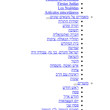
Fiestas Judías
Los Noájidas
Artículos misceláneos
מאמרים על נושאים שונים
יסודות התורה
תורה ומדע
תשובה
חברה ואקטואליה
תהליך הגאולה, ציונות
בית המקדש
שמיטה
ישראל והגוים, בני נח, עבודה זרה
השואה
חינוך
איש ואשה, משפחה
צחוק
ראינות עם הרב
שונות
מועדים
ראש חודש
פסח
חודש אייר
יום העצמאות
פסח שני
ספירת העומר, ל"ג בעומר