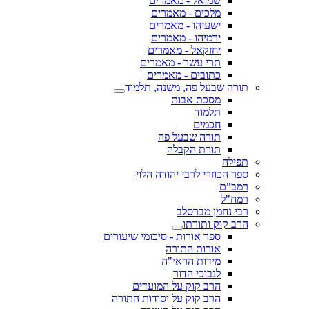
שמואל - מאמרים
מלכים - מאמרים
ישעיהו - מאמרים
ירמיהו - מאמרים
יחזקאל - מאמרים
תרי עשר - מאמרים
כתובים - מאמרים
תורה שבעל פה, משנה, תלמוד
מסכת אבות
תלמוד
חכמים
תורה שבעל פה
תורת הקבלה
תפילה
ספר הכוזרי לרבי יהודה הלוי
רמב"ם
רמח"ל
רבי נחמן מברסלב
הרב קוק ותורתו
ספר אורות - סיכומי שיעורים
אורות התורה
מידות הראי"ה
לנבוכי הדור
הרב קוק על המועדים
הרב קוק על יסודות התורה