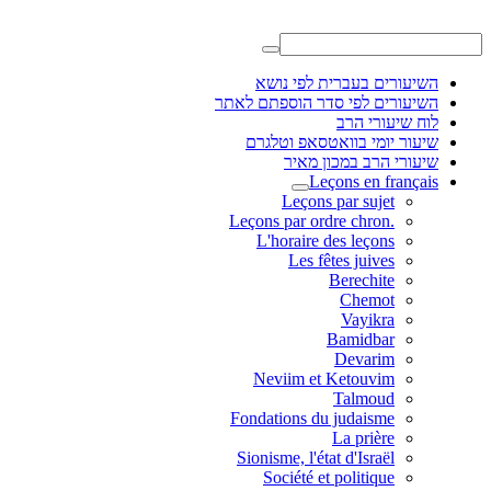
השיעורים בעברית לפי נושא
השיעורים לפי סדר הוספתם לאתר
לוח שיעורי הרב
שיעור יומי בוואטסאפ וטלגרם
שיעורי הרב במכון מאיר
Leçons en français
Leçons par sujet
.Leçons par ordre chron
L'horaire des leçons
Les fêtes juives
Berechite
Chemot
Vayikra
Bamidbar
Devarim
Neviim et Ketouvim
Talmoud
Fondations du judaisme
La prière
Sionisme, l'état d'Israël
Société et politique