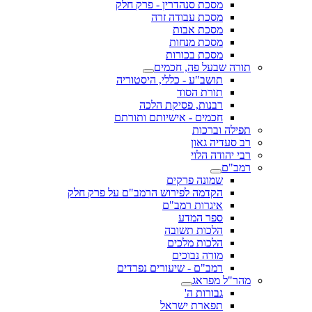
מסכת סנהדרין - פרק חלק
מסכת עבודה זרה
מסכת אבות
מסכת מנחות
מסכת בכורות
תורה שבעל פה, חכמים
תושב"ע - כללי, היסטוריה
תורת הסוד
רבנות, פסיקת הלכה
חכמים - אישיותם ותורתם
תפילה וברכות
רב סעדיה גאון
רבי יהודה הלוי
רמב"ם
שמונה פרקים
הקדמה לפירוש הרמב"ם על פרק חלק
איגרות רמב"ם
ספר המדע
הלכות תשובה
הלכות מלכים
מורה נבוכים
רמב"ם - שיעורים נפרדים
מהר"ל מפראג
גבורות ה'
תפארת ישראל