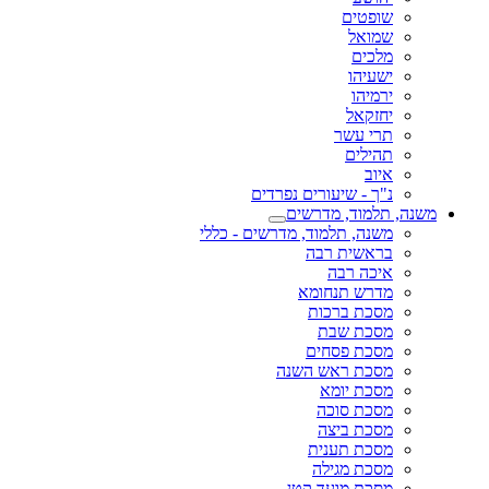
שופטים
שמואל
מלכים
ישעיהו
ירמיהו
יחזקאל
תרי עשר
תהילים
איוב
נ"ך - שיעורים נפרדים
משנה, תלמוד, מדרשים
משנה, תלמוד, מדרשים - כללי
בראשית רבה
איכה רבה
מדרש תנחומא
מסכת ברכות
מסכת שבת
מסכת פסחים
מסכת ראש השנה
מסכת יומא
מסכת סוכה
מסכת ביצה
מסכת תענית
מסכת מגילה
מסכת מועד קטן