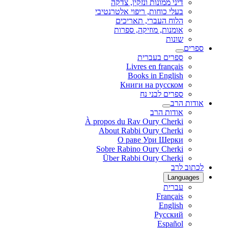
דיני ממונות ונזקין, צדקה
בעלי כוחות, ריפוי אלטרנטיבי
הלוח העברי, תאריכים
אומנות, מוזיקה, ספרות
שונות
ספרים
ספרים בעברית
Livres en français
Books in English
Книги на русском
ספרים לבני נח
אודות הרב
אודות הרב
À propos du Rav Oury Cherki
About Rabbi Oury Cherki
О раве Ури Шерки
Sobre Rabino Oury Cherki
Über Rabbi Oury Cherki
לכתוב לרב
Languages
עברית
Français
English
Русский
Español