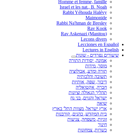
Homme et femme, famille
Israel et les nat., B. Noah
Rabbi Yéhouda Halévy
Maimonide
Rabbi Na'hman de Breslev
Rav Kook
(Rav Askenazi (Manitou
Leçons divers
Lecciones en Español
Lectures in English
שיעורים נפרדים - שונות
אמונה, יסודות התורה
מוסר, מידות
תורה ומדע, אבולוציה
תשובה והלכותיה
דיבור, שפה, אותיות
חברה, אקטואליה
תהליך הגאולה וציונות
ישראל והגוים, בני נח
שואה
ארץ ישראל, מצוות התל' בארץ
בית המקדש, כהנים, קורבנות
זוגיות, משפחה, צניעות
חינוך
כשרות, צמחונות