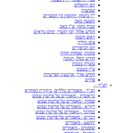
יום ירושלים
שבועות
י"ז בתמוז, תקופת בין המצרים
תשעה באב
שבת נחמו, ט"ו באב
חודש אלול, חגי תשרי, ימים נוראים
ראש השנה
צום גדליה
יום הכיפורים
סוכות, שמחת תורה
חודש כסלו, חנוכה
עשרה בטבת
ט"ו בשבט
חודש אדר, ארבעת הפרשיות
פורים
תנ"ך
תנ"ך - מאמרים כלליים, ביקורת המקרא
בראשית - מאמרים על פרשת שבוע
שמות - מאמרים על פרשת שבוע
ויקרא - מאמרים על פרשת שבוע
במדבר - מאמרים על פרשת שבוע
דברים - מאמרים על פרשת שבוע
יהושע - מאמרים
שופטים - מאמרים