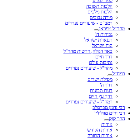
ספר המדע
הלכות תשובה
הלכות מלכים
מורה נבוכים
רמב"ם - שיעורים נפרדים
מהר"ל מפראג
גבורות ה'
תפארת ישראל
נצח ישראל
באר הגולה, דרשות מהר"ל
דרך חיים
נתיבות עולם
מהר"ל - שיעורים נפרדים
רמח"ל
מסילת ישרים
דרך ה'
דעת תבונות
דרך עץ חיים
רמח"ל - שיעורים נפרדים
רבי נחמן מברסלב
רבי חיים מוולוז'ין
הרב קוק
אורות
אורות הקודש
אורות התורה