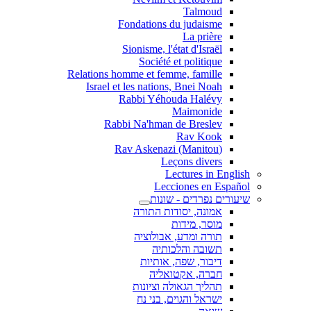
Talmoud
Fondations du judaisme
La prière
Sionisme, l'état d'Israël
Société et politique
Relations homme et femme, famille
Israel et les nations, Bnei Noah
Rabbi Yéhouda Halévy
Maimonide
Rabbi Na'hman de Breslev
Rav Kook
(Rav Askenazi (Manitou
Leçons divers
Lectures in English
Lecciones en Español
שיעורים נפרדים - שונות
אמונה, יסודות התורה
מוסר, מידות
תורה ומדע, אבולוציה
תשובה והלכותיה
דיבור, שפה, אותיות
חברה, אקטואליה
תהליך הגאולה וציונות
ישראל והגוים, בני נח