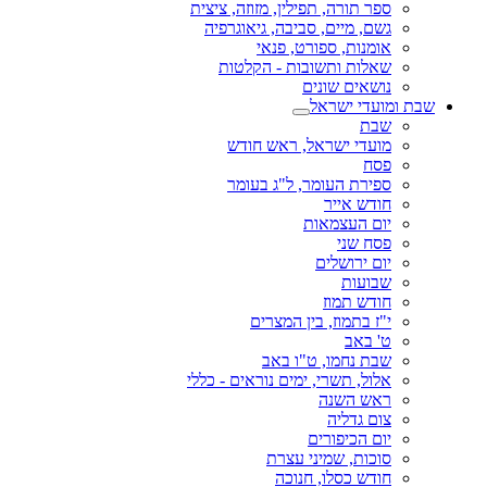
ספר תורה, תפילין, מזוזה, ציצית
גשם, מיים, סביבה, גיאוגרפיה
אומנות, ספורט, פנאי
שאלות ותשובות - הקלטות
נושאים שונים
שבת ומועדי ישראל
שבת
מועדי ישראל, ראש חודש
פסח
ספירת העומר, ל"ג בעומר
חודש אייר
יום העצמאות
פסח שני
יום ירושלים
שבועות
חודש תמוז
י"ז בתמוז, בין המצרים
ט' באב
שבת נחמו, ט"ו באב
אלול, תשרי, ימים נוראים - כללי
ראש השנה
צום גדליה
יום הכיפורים
סוכות, שמיני עצרת
חודש כסלו, חנוכה