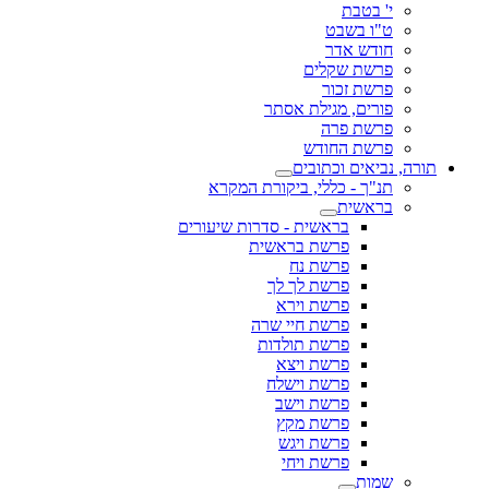
י' בטבת
ט"ו בשבט
חודש אדר
פרשת שקלים
פרשת זכור
פורים, מגילת אסתר
פרשת פרה
פרשת החודש
תורה, נביאים וכתובים
תנ"ך - כללי, ביקורת המקרא
בראשית
בראשית - סדרות שיעורים
פרשת בראשית
פרשת נח
פרשת לך לך
פרשת וירא
פרשת חיי שרה
פרשת תולדות
פרשת ויצא
פרשת וישלח
פרשת וישב
פרשת מקץ
פרשת ויגש
פרשת ויחי
שמות