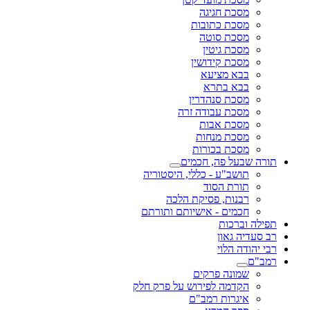
מסכת חגיגה
מסכת כתובות
מסכת סוטה
מסכת גיטין
מסכת קידושין
בבא מציעא
בבא בתרא
מסכת סנהדרין
מסכת עבודה זרה
מסכת אבות
מסכת מנחות
מסכת בכורות
תורה שבעל פה, חכמים
תושב"ע - כללי, היסטוריה
תורת הסוד
רבנות, פסיקת הלכה
חכמים - אישיותם ותורתם
תפילה וברכות
רב סעדיה גאון
רבי יהודה הלוי
רמב"ם
שמונה פרקים
הקדמה לפירוש על פרק חלק
איגרות רמב"ם