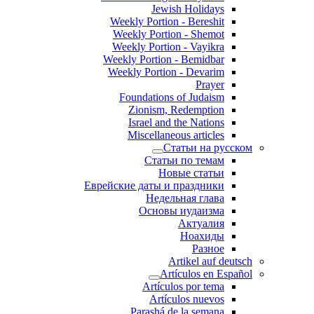
Jewish Holidays
Weekly Portion - Bereshit
Weekly Portion - Shemot
Weekly Portion - Vayikra
Weekly Portion - Bemidbar
Weekly Portion - Devarim
Prayer
Foundations of Judaism
Zionism, Redemption
Israel and the Nations
Miscellaneous articles
Статьи на русском
Статьи по темам
Новые статьи
Еврейские даты и праздники
Недельная глава
Основы иудаизма
Актуалия
Ноахиды
Разное
Artikel auf deutsch
Artículos en Español
Artículos por tema
Artículos nuevos
Parashá de la semana