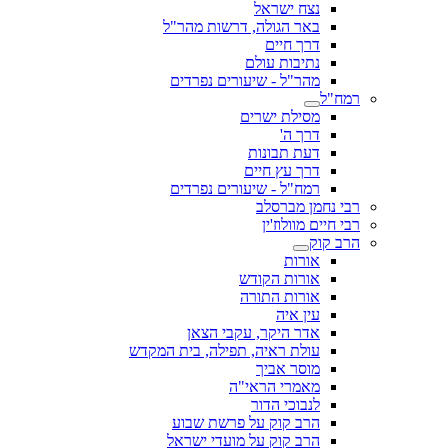
נצח ישראל
באר הגולה, דרשות מהר"ל
דרך חיים
נתיבות עולם
מהר"ל - שיעורים נפרדים
רמח"ל
מסילת ישרים
דרך ה'
דעת תבונות
דרך עץ חיים
רמח"ל - שיעורים נפרדים
רבי נחמן מברסלב
רבי חיים מוולוז'ין
הרב קוק
אורות
אורות הקודש
אורות התורה
עין איה
אדר היקר, עקבי הצאן
עולת ראיה, תפילה, בית המקדש
מוסר אביך
מאמרי הראי"ה
לנבוכי הדור
הרב קוק על פרשת שבוע
הרב קוק על מועדי ישראל