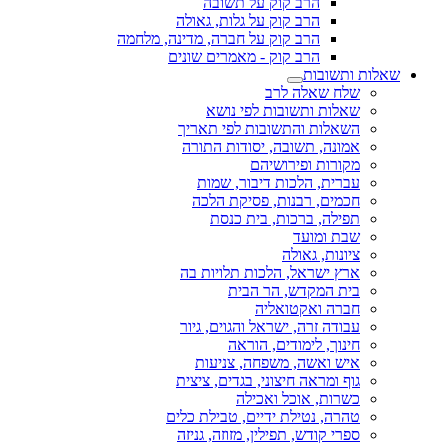
הרב קוק על תשובה
הרב קוק על גלות, גאולה
הרב קוק על חברה, מדינה, מלחמה
הרב קוק - מאמרים שונים
שאלות ותשובות
שלח שאלה לרב
שאלות ותשובות לפי נושא
השאלות והתשובות לפי תאריך
אמונה, תשובה, יסודות התורה
מקורות ופירושיהם
עברית, הלכות דיבור, שמות
חכמים, רבנות, פסיקת הלכה
תפילה, ברכות, בית כנסת
שבת ומועד
ציונות, גאולה
ארץ ישראל, הלכות תלויות בה
בית המקדש, הר הבית
חברה ואקטואליה
עבודה זרה, ישראל והגוים, גיור
חינוך, לימודים, הוראה
איש ואשה, משפחה, צניעות
גוף ומראה חיצוני, בגדים, ציצית
כשרות, אוכל ואכילה
טהרה, נטילת ידיים, טבילת כלים
ספרי קודש, תפילין, מזוזה, גניזה