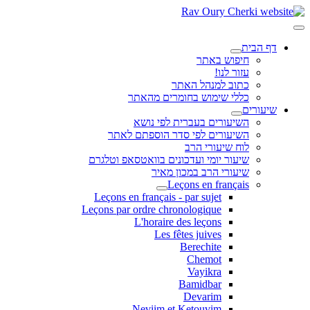
דף הבית
חיפוש באתר
עזור לנו!
כתוב למנהל האתר
כללי שימוש בחומרים מהאתר
שיעורים
השיעורים בעברית לפי נושא
השיעורים לפי סדר הוספתם לאתר
לוח שיעורי הרב
שיעור יומי ועדכונים בוואטסאפ וטלגרם
שיעורי הרב במכון מאיר
Leçons en français
Leçons en français - par sujet
Leçons par ordre chronologique
L'horaire des leçons
Les fêtes juives
Berechite
Chemot
Vayikra
Bamidbar
Devarim
Neviim et Ketouvim