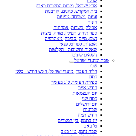
שואה
ארץ ישראל, מצוות התלויות בארץ
בית המקדש, כהנים, קורבנות
זוגיות, משפחה, צניעות
חינוך
אכילה, כשרות, צמחונות
ספר תורה, תפילין, מזוזה, ציצית
גשם, מיים, סביבה, גיאוגרפיה
אומנות, ספורט, פנאי
שאלות ותשובות - הקלטות
נושאים שונים
שבת ומועדי ישראל
שבת
הלוח העברי, מועדי ישראל, ראש חודש - כללי
פסח
ספירת העומר, ל"ג בעומר
חודש אייר
יום העצמאות
פסח שני
יום ירושלים
שבועות
חודש תמוז
י"ז בתמוז, בין המצרים
ט' באב
שבת נחמו, ט"ו באב