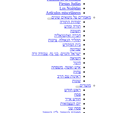
Fiestas Judías
Los Noájidas
Artículos misceláneos
מאמרים על נושאים שונים
יסודות התורה
תורה ומדע
תשובה
חברה ואקטואליה
תהליך הגאולה, ציונות
בית המקדש
שמיטה
ישראל והגוים, בני נח, עבודה זרה
השואה
חינוך
איש ואשה, משפחה
צחוק
ראינות עם הרב
שונות
מועדים
ראש חודש
פסח
חודש אייר
יום העצמאות
פסח שני
ספירת העומר, ל"ג בעומר