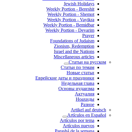
Jewish Holidays
Weekly Portion - Bereshit
Weekly Portion - Shemot
Weekly Portion - Vayikra
Weekly Portion - Bemidbar
Weekly Portion - Devarim
Prayer
Foundations of Judaism
Zionism, Redemption
Israel and the Nations
Miscellaneous articles
Статьи на русском
Статьи по темам
Новые статьи
Еврейские даты и праздники
Недельная глава
Основы иудаизма
Актуалия
Ноахиды
Разное
Artikel auf deutsch
Artículos en Español
Artículos por tema
Artículos nuevos
Parashá de la semana