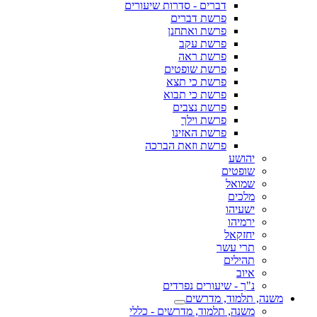
דברים - סדרות שיעורים
פרשת דברים
פרשת ואתחנן
פרשת עקב
פרשת ראה
פרשת שופטים
פרשת כי תצא
פרשת כי תבוא
פרשת נצבים
פרשת וילך
פרשת האזינו
פרשת וזאת הברכה
יהושע
שופטים
שמואל
מלכים
ישעיהו
ירמיהו
יחזקאל
תרי עשר
תהילים
איוב
נ"ך - שיעורים נפרדים
משנה, תלמוד, מדרשים
משנה, תלמוד, מדרשים - כללי