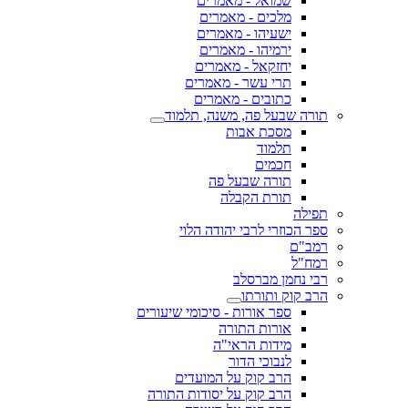
שמואל - מאמרים
מלכים - מאמרים
ישעיהו - מאמרים
ירמיהו - מאמרים
יחזקאל - מאמרים
תרי עשר - מאמרים
כתובים - מאמרים
תורה שבעל פה, משנה, תלמוד
מסכת אבות
תלמוד
חכמים
תורה שבעל פה
תורת הקבלה
תפילה
ספר הכוזרי לרבי יהודה הלוי
רמב"ם
רמח"ל
רבי נחמן מברסלב
הרב קוק ותורתו
ספר אורות - סיכומי שיעורים
אורות התורה
מידות הראי"ה
לנבוכי הדור
הרב קוק על המועדים
הרב קוק על יסודות התורה