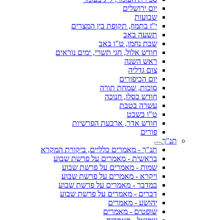
יום ירושלים
שבועות
י"ז בתמוז, תקופת בין המצרים
תשעה באב
שבת נחמו, ט"ו באב
חודש אלול, חגי תשרי, ימים נוראים
ראש השנה
צום גדליה
יום הכיפורים
סוכות, שמחת תורה
חודש כסלו, חנוכה
עשרה בטבת
ט"ו בשבט
חודש אדר, ארבעת הפרשיות
פורים
תנ"ך
תנ"ך - מאמרים כלליים, ביקורת המקרא
בראשית - מאמרים על פרשת שבוע
שמות - מאמרים על פרשת שבוע
ויקרא - מאמרים על פרשת שבוע
במדבר - מאמרים על פרשת שבוע
דברים - מאמרים על פרשת שבוע
יהושע - מאמרים
שופטים - מאמרים