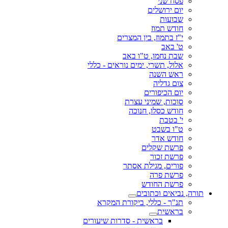
פסח שני
יום ירושלים
שבועות
חודש תמוז
י"ז בתמוז, בין המצרים
ט' באב
שבת נחמו, ט"ו באב
אלול, תשרי, ימים נוראים - כללי
ראש השנה
צום גדליה
יום הכיפורים
סוכות, שמיני עצרת
חודש כסלו, חנוכה
י' בטבת
ט"ו בשבט
חודש אדר
פרשת שקלים
פרשת זכור
פורים, מגילת אסתר
פרשת פרה
פרשת החודש
תורה, נביאים וכתובים
תנ"ך - כללי, ביקורת המקרא
בראשית
בראשית - סדרות שיעורים