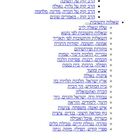
הרב קוק על תשובה
הרב קוק על גלות, גאולה
הרב קוק על חברה, מדינה, מלחמה
הרב קוק - מאמרים שונים
שאלות ותשובות
שלח שאלה לרב
שאלות ותשובות לפי נושא
השאלות והתשובות לפי תאריך
אמונה, תשובה, יסודות התורה
מקורות ופירושיהם
עברית, הלכות דיבור, שמות
חכמים, רבנות, פסיקת הלכה
תפילה, ברכות, בית כנסת
שבת ומועד
ציונות, גאולה
ארץ ישראל, הלכות תלויות בה
בית המקדש, הר הבית
חברה ואקטואליה
עבודה זרה, ישראל והגוים, גיור
חינוך, לימודים, הוראה
איש ואשה, משפחה, צניעות
גוף ומראה חיצוני, בגדים, ציצית
כשרות, אוכל ואכילה
טהרה, נטילת ידיים, טבילת כלים
ספרי קודש, תפילין, מזוזה, גניזה