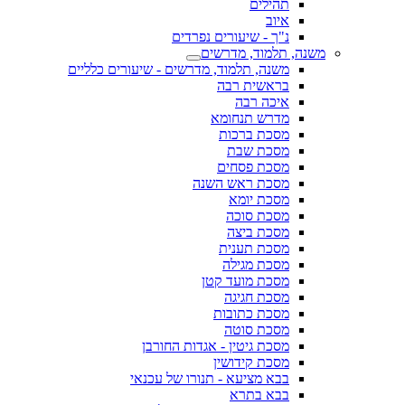
תהילים
איוב
נ"ך - שיעורים נפרדים
משנה, תלמוד, מדרשים
משנה, תלמוד, מדרשים - שיעורים כלליים
בראשית רבה
איכה רבה
מדרש תנחומא
מסכת ברכות
מסכת שבת
מסכת פסחים
מסכת ראש השנה
מסכת יומא
מסכת סוכה
מסכת ביצה
מסכת תענית
מסכת מגילה
מסכת מועד קטן
מסכת חגיגה
מסכת כתובות
מסכת סוטה
מסכת גיטין - אגדות החורבן
מסכת קידושין
בבא מציעא - תנורו של עכנאי
בבא בתרא