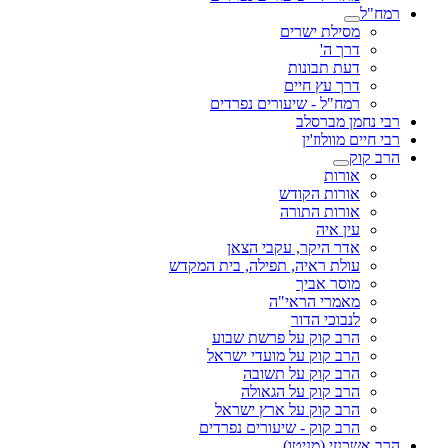
רמח"ל
מסילת ישרים
דרך ה'
דעת תבונות
דרך עץ חיים
רמח"ל - שיעורים נפרדים
רבי נחמן מברסלב
רבי חיים מוולוז'ין
הרב קוק
אורות
אורות הקודש
אורות התורה
עין איה
אדר היקר, עקבי הצאן
עולת ראיה, תפילה, בית המקדש
מוסר אביך
מאמרי הראי"ה
לנבוכי הדור
הרב קוק על פרשת שבוע
הרב קוק על מועדי ישראל
הרב קוק על תשובה
הרב קוק על הגאולה
הרב קוק על ארץ ישראל
הרב קוק - שיעורים נפרדים
הרב אשכנזי (מניטו)