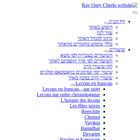
דף הבית
חיפוש באתר
עזור לנו!
כתוב למנהל האתר
כללי שימוש בחומרים מהאתר
שיעורים
השיעורים בעברית לפי נושא
השיעורים לפי סדר הוספתם לאתר
לוח שיעורי הרב
שיעור יומי ועדכונים בוואטסאפ וטלגרם
שיעורי הרב במכון מאיר
Leçons en français
Leçons en français - par sujet
Leçons par ordre chronologique
L'horaire des leçons
Les fêtes juives
Berechite
Chemot
Vayikra
Bamidbar
Devarim
Neviim et Ketouvim