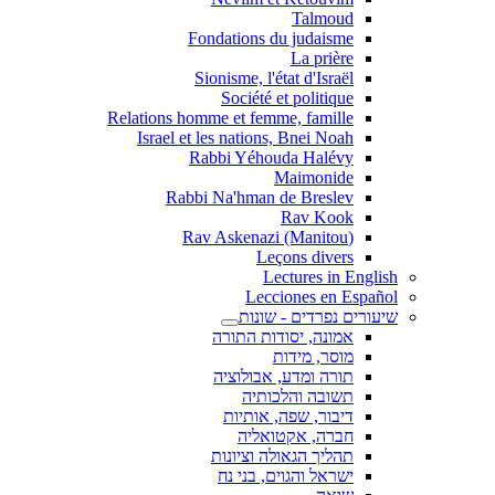
Talmoud
Fondations du judaisme
La prière
Sionisme, l'état d'Israël
Société et politique
Relations homme et femme, famille
Israel et les nations, Bnei Noah
Rabbi Yéhouda Halévy
Maimonide
Rabbi Na'hman de Breslev
Rav Kook
(Rav Askenazi (Manitou
Leçons divers
Lectures in English
Lecciones en Español
שיעורים נפרדים - שונות
אמונה, יסודות התורה
מוסר, מידות
תורה ומדע, אבולוציה
תשובה והלכותיה
דיבור, שפה, אותיות
חברה, אקטואליה
תהליך הגאולה וציונות
ישראל והגוים, בני נח