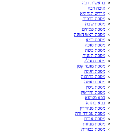
בראשית רבה
איכה רבה
מדרש תנחומא
מסכת ברכות
מסכת שבת
מסכת פסחים
מסכת ראש השנה
מסכת יומא
מסכת סוכה
מסכת ביצה
מסכת תענית
מסכת מגילה
מסכת מועד קטן
מסכת חגיגה
מסכת כתובות
מסכת סוטה
מסכת גיטין
מסכת קידושין
בבא מציעא
בבא בתרא
מסכת סנהדרין
מסכת עבודה זרה
מסכת אבות
מסכת מנחות
מסכת בכורות