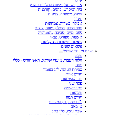
שואה
ארץ ישראל, מצוות התלויות בארץ
בית המקדש, כהנים, קורבנות
זוגיות, משפחה, צניעות
חינוך
אכילה, כשרות, צמחונות
ספר תורה, תפילין, מזוזה, ציצית
גשם, מיים, סביבה, גיאוגרפיה
אומנות, ספורט, פנאי
שאלות ותשובות - הקלטות
נושאים שונים
שבת ומועדי ישראל
שבת
הלוח העברי, מועדי ישראל, ראש חודש - כללי
פסח
ספירת העומר, ל"ג בעומר
חודש אייר
יום העצמאות
פסח שני
יום ירושלים
שבועות
חודש תמוז
י"ז בתמוז, בין המצרים
ט' באב
שבת נחמו, ט"ו באב