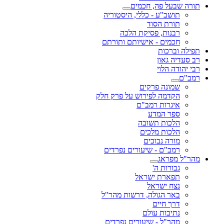
תורה שבעל פה, חכמים
תושב"ע - כללי, היסטוריה
תורת הסוד
רבנות, פסיקת הלכה
חכמים - אישיותם ותורתם
תפילה וברכות
רב סעדיה גאון
רבי יהודה הלוי
רמב"ם
שמונה פרקים
הקדמה לפירוש על פרק חלק
איגרות רמב"ם
ספר המדע
הלכות תשובה
הלכות מלכים
מורה נבוכים
רמב"ם - שיעורים נפרדים
מהר"ל מפראג
גבורות ה'
תפארת ישראל
נצח ישראל
באר הגולה, דרשות מהר"ל
דרך חיים
נתיבות עולם
מהר"ל - שיעורים נפרדים