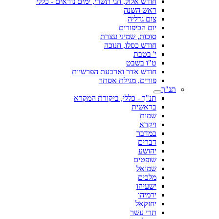
חודש אלול, חגי תשרי, ימים נוראים - כללי
ראש השנה
צום גדליה
יום הכיפורים
סוכות, שמיני עצרת
חודש כסלו, חנוכה
י' בטבת
ט"ו בשבט
חודש אדר וארבעת הפרשיות
פורים, מגילת אסתר
תנ"ך
תנ"ך - כללי, ביקורת המקרא
בראשית
שמות
ויקרא
במדבר
דברים
יהושע
שופטים
שמואל
מלכים
ישעיהו
ירמיהו
יחזקאל
תרי עשר