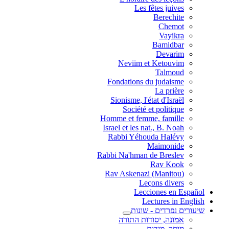
Les fêtes juives
Berechite
Chemot
Vayikra
Bamidbar
Devarim
Neviim et Ketouvim
Talmoud
Fondations du judaisme
La prière
Sionisme, l'état d'Israël
Société et politique
Homme et femme, famille
Israel et les nat., B. Noah
Rabbi Yéhouda Halévy
Maimonide
Rabbi Na'hman de Breslev
Rav Kook
(Rav Askenazi (Manitou
Leçons divers
Lecciones en Español
Lectures in English
שיעורים נפרדים - שונות
אמונה, יסודות התורה
מוסר, מידות