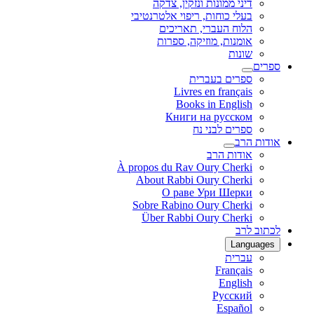
דיני ממונות ונזקין, צדקה
בעלי כוחות, ריפוי אלטרנטיבי
הלוח העברי, תאריכים
אומנות, מוזיקה, ספרות
שונות
ספרים
ספרים בעברית
Livres en français
Books in English
Книги на русском
ספרים לבני נח
אודות הרב
אודות הרב
À propos du Rav Oury Cherki
About Rabbi Oury Cherki
О раве Ури Шерки
Sobre Rabino Oury Cherki
Über Rabbi Oury Cherki
לכתוב לרב
Languages
עברית
Français
English
Русский
Español