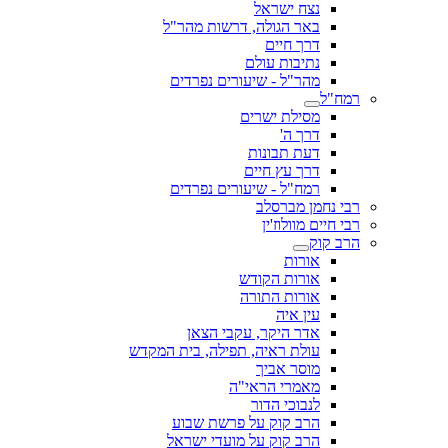
נצח ישראל
באר הגולה, דרשות מהר"ל
דרך חיים
נתיבות עולם
מהר"ל - שיעורים נפרדים
רמח"ל
מסילת ישרים
דרך ה'
דעת תבונות
דרך עץ חיים
רמח"ל - שיעורים נפרדים
רבי נחמן מברסלב
רבי חיים מוולוז'ין
הרב קוק
אורות
אורות הקודש
אורות התורה
עין איה
אדר היקר, עקבי הצאן
עולת ראיה, תפילה, בית המקדש
מוסר אביך
מאמרי הראי"ה
לנבוכי הדור
הרב קוק על פרשת שבוע
הרב קוק על מועדי ישראל