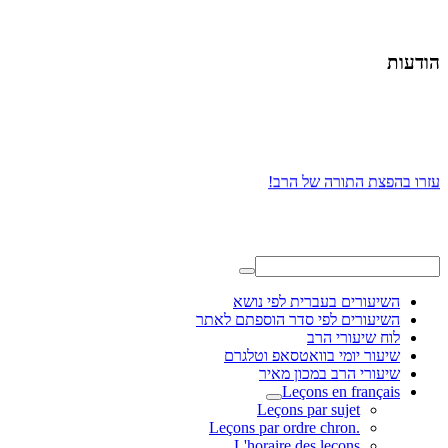
הודעות
עזרו בהפצת התורה של הרב!
השיעורים בעברית לפי נושא
השיעורים לפי סדר הוספתם לאתר
לוח שיעורי הרב
שיעור יומי בוואטסאפ וטלגרם
שיעורי הרב במכון מאיר
Leçons en français
Leçons par sujet
.Leçons par ordre chron
L'horaire des leçons