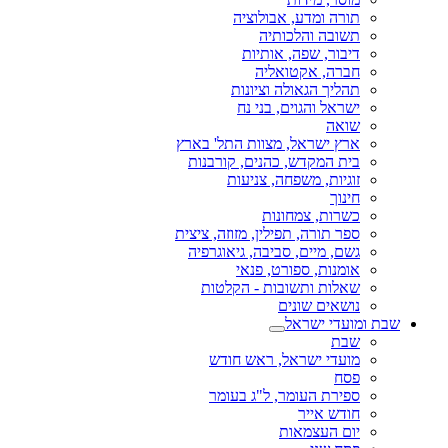
תורה ומדע, אבולוציה
תשובה והלכותיה
דיבור, שפה, אותיות
חברה, אקטואליה
תהליך הגאולה וציונות
ישראל והגוים, בני נח
שואה
ארץ ישראל, מצוות התל' בארץ
בית המקדש, כהנים, קורבנות
זוגיות, משפחה, צניעות
חינוך
כשרות, צמחונות
ספר תורה, תפילין, מזוזה, ציצית
גשם, מיים, סביבה, גיאוגרפיה
אומנות, ספורט, פנאי
שאלות ותשובות - הקלטות
נושאים שונים
שבת ומועדי ישראל
שבת
מועדי ישראל, ראש חודש
פסח
ספירת העומר, ל"ג בעומר
חודש אייר
יום העצמאות