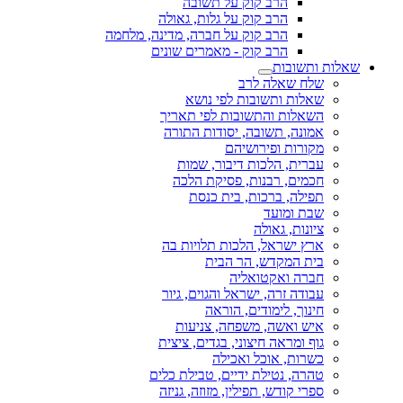
הרב קוק על תשובה
הרב קוק על גלות, גאולה
הרב קוק על חברה, מדינה, מלחמה
הרב קוק - מאמרים שונים
שאלות ותשובות
שלח שאלה לרב
שאלות ותשובות לפי נושא
השאלות והתשובות לפי תאריך
אמונה, תשובה, יסודות התורה
מקורות ופירושיהם
עברית, הלכות דיבור, שמות
חכמים, רבנות, פסיקת הלכה
תפילה, ברכות, בית כנסת
שבת ומועד
ציונות, גאולה
ארץ ישראל, הלכות תלויות בה
בית המקדש, הר הבית
חברה ואקטואליה
עבודה זרה, ישראל והגוים, גיור
חינוך, לימודים, הוראה
איש ואשה, משפחה, צניעות
גוף ומראה חיצוני, בגדים, ציצית
כשרות, אוכל ואכילה
טהרה, נטילת ידיים, טבילת כלים
ספרי קודש, תפילין, מזוזה, גניזה