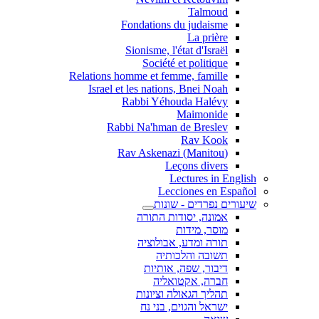
Talmoud
Fondations du judaisme
La prière
Sionisme, l'état d'Israël
Société et politique
Relations homme et femme, famille
Israel et les nations, Bnei Noah
Rabbi Yéhouda Halévy
Maimonide
Rabbi Na'hman de Breslev
Rav Kook
(Rav Askenazi (Manitou
Leçons divers
Lectures in English
Lecciones en Español
שיעורים נפרדים - שונות
אמונה, יסודות התורה
מוסר, מידות
תורה ומדע, אבולוציה
תשובה והלכותיה
דיבור, שפה, אותיות
חברה, אקטואליה
תהליך הגאולה וציונות
ישראל והגוים, בני נח