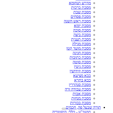
מדרש תנחומא
מסכת ברכות
מסכת שבת
מסכת פסחים
מסכת ראש השנה
מסכת יומא
מסכת סוכה
מסכת ביצה
מסכת תענית
מסכת מגילה
מסכת מועד קטן
מסכת חגיגה
מסכת כתובות
מסכת סוטה
מסכת גיטין
מסכת קידושין
בבא מציעא
בבא בתרא
מסכת סנהדרין
מסכת עבודה זרה
מסכת אבות
מסכת מנחות
מסכת בכורות
תורה שבעל פה, חכמים
תושב"ע - כללי, היסטוריה