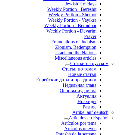
Jewish Holidays
Weekly Portion - Bereshit
Weekly Portion - Shemot
Weekly Portion - Vayikra
Weekly Portion - Bemidbar
Weekly Portion - Devarim
Prayer
Foundations of Judaism
Zionism, Redemption
Israel and the Nations
Miscellaneous articles
Статьи на русском
Статьи по темам
Новые статьи
Еврейские даты и праздники
Недельная глава
Основы иудаизма
Актуалия
Ноахиды
Разное
Artikel auf deutsch
Artículos en Español
Artículos por tema
Artículos nuevos
Parashá de la semana