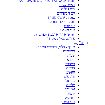
חודש אלול, חגי תשרי, ימים נוראים - כללי
ראש השנה
צום גדליה
יום הכיפורים
סוכות, שמיני עצרת
חודש כסלו, חנוכה
י' בטבת
ט"ו בשבט
חודש אדר וארבעת הפרשיות
פורים, מגילת אסתר
תנ"ך
תנ"ך - כללי, ביקורת המקרא
בראשית
שמות
ויקרא
במדבר
דברים
יהושע
שופטים
שמואל
מלכים
ישעיהו
ירמיהו
יחזקאל
תרי עשר