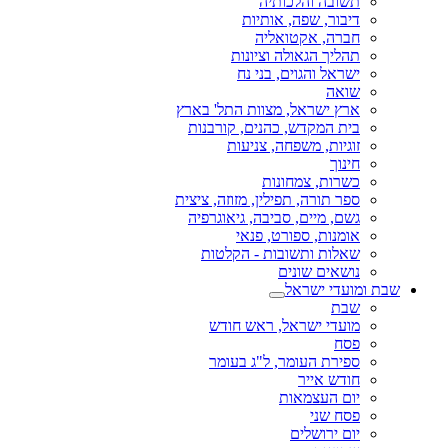
תשובה והלכותיה
דיבור, שפה, אותיות
חברה, אקטואליה
תהליך הגאולה וציונות
ישראל והגוים, בני נח
שואה
ארץ ישראל, מצוות התל' בארץ
בית המקדש, כהנים, קורבנות
זוגיות, משפחה, צניעות
חינוך
כשרות, צמחונות
ספר תורה, תפילין, מזוזה, ציצית
גשם, מיים, סביבה, גיאוגרפיה
אומנות, ספורט, פנאי
שאלות ותשובות - הקלטות
נושאים שונים
שבת ומועדי ישראל
שבת
מועדי ישראל, ראש חודש
פסח
ספירת העומר, ל"ג בעומר
חודש אייר
יום העצמאות
פסח שני
יום ירושלים