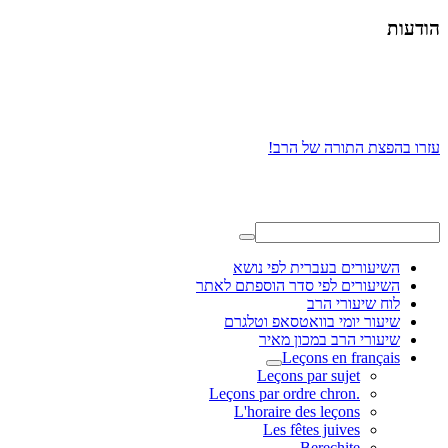
הודעות
עזרו בהפצת התורה של הרב!
השיעורים בעברית לפי נושא
השיעורים לפי סדר הוספתם לאתר
לוח שיעורי הרב
שיעור יומי בוואטסאפ וטלגרם
שיעורי הרב במכון מאיר
Leçons en français
Leçons par sujet
.Leçons par ordre chron
L'horaire des leçons
Les fêtes juives
Berechite