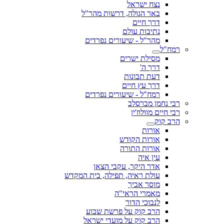
נצח ישראל
באר הגולה, דרשות מהר"ל
דרך חיים
נתיבות עולם
מהר"ל - שיעורים נפרדים
רמח"ל
מסילת ישרים
דרך ה'
דעת תבונות
דרך עץ חיים
רמח"ל - שיעורים נפרדים
רבי נחמן מברסלב
רבי חיים מוולוז'ין
הרב קוק
אורות
אורות הקודש
אורות התורה
עין איה
אדר היקר, עקבי הצאן
עולת ראיה, תפילה, בית המקדש
מוסר אביך
מאמרי הראי"ה
לנבוכי הדור
הרב קוק על פרשת שבוע
הרב קוק על מועדי ישראל