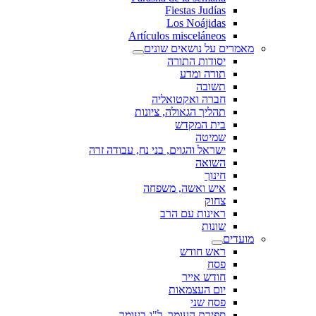
Fiestas Judías
Los Noájidas
Artículos misceláneos
מאמרים על נושאים שונים
יסודות התורה
תורה ומדע
תשובה
חברה ואקטואליה
תהליך הגאולה, ציונות
בית המקדש
שמיטה
ישראל והגוים, בני נח, עבודה זרה
השואה
חינוך
איש ואשה, משפחה
צחוק
ראינות עם הרב
שונות
מועדים
ראש חודש
פסח
חודש אייר
יום העצמאות
פסח שני
ספירת העומר, ל"ג בעומר