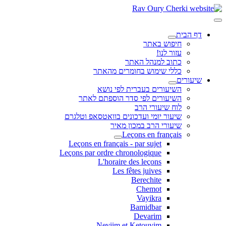
דף הבית
חיפוש באתר
עזור לנו!
כתוב למנהל האתר
כללי שימוש בחומרים מהאתר
שיעורים
השיעורים בעברית לפי נושא
השיעורים לפי סדר הוספתם לאתר
לוח שיעורי הרב
שיעור יומי ועדכונים בוואטסאפ וטלגרם
שיעורי הרב במכון מאיר
Leçons en français
Leçons en français - par sujet
Leçons par ordre chronologique
L'horaire des leçons
Les fêtes juives
Berechite
Chemot
Vayikra
Bamidbar
Devarim
Neviim et Ketouvim