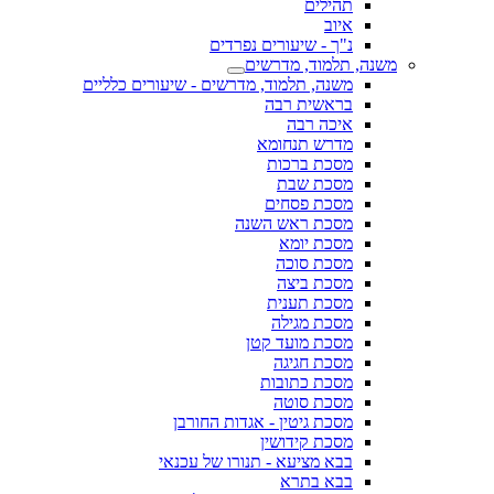
תהילים
איוב
נ"ך - שיעורים נפרדים
משנה, תלמוד, מדרשים
משנה, תלמוד, מדרשים - שיעורים כלליים
בראשית רבה
איכה רבה
מדרש תנחומא
מסכת ברכות
מסכת שבת
מסכת פסחים
מסכת ראש השנה
מסכת יומא
מסכת סוכה
מסכת ביצה
מסכת תענית
מסכת מגילה
מסכת מועד קטן
מסכת חגיגה
מסכת כתובות
מסכת סוטה
מסכת גיטין - אגדות החורבן
מסכת קידושין
בבא מציעא - תנורו של עכנאי
בבא בתרא