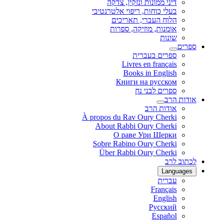
דיני ממונות ונזקין, צדקה
בעלי כוחות, ריפוי אלטרנטיבי
הלוח העברי, תאריכים
אומנות, מוזיקה, ספרות
שונות
ספרים
ספרים בעברית
Livres en français
Books in English
Книги на русском
ספרים לבני נח
אודות הרב
אודות הרב
À propos du Rav Oury Cherki
About Rabbi Oury Cherki
О раве Ури Шерки
Sobre Rabino Oury Cherki
Über Rabbi Oury Cherki
לכתוב לרב
Languages
עברית
Français
English
Русский
Español