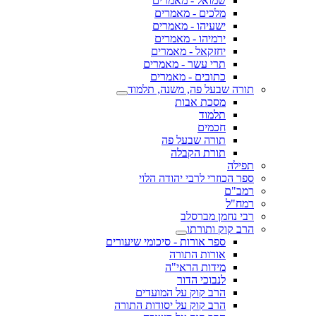
שמואל - מאמרים
מלכים - מאמרים
ישעיהו - מאמרים
ירמיהו - מאמרים
יחזקאל - מאמרים
תרי עשר - מאמרים
כתובים - מאמרים
תורה שבעל פה, משנה, תלמוד
מסכת אבות
תלמוד
חכמים
תורה שבעל פה
תורת הקבלה
תפילה
ספר הכוזרי לרבי יהודה הלוי
רמב"ם
רמח"ל
רבי נחמן מברסלב
הרב קוק ותורתו
ספר אורות - סיכומי שיעורים
אורות התורה
מידות הראי"ה
לנבוכי הדור
הרב קוק על המועדים
הרב קוק על יסודות התורה