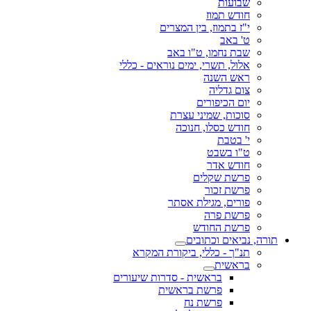
שבועות
חודש תמוז
י"ז בתמוז, בין המצרים
ט' באב
שבת נחמו, ט"ו באב
אלול, תשרי, ימים נוראים - כללי
ראש השנה
צום גדליה
יום הכיפורים
סוכות, שמיני עצרת
חודש כסלו, חנוכה
י' בטבת
ט"ו בשבט
חודש אדר
פרשת שקלים
פרשת זכור
פורים, מגילת אסתר
פרשת פרה
פרשת החודש
תורה, נביאים וכתובים
תנ"ך - כללי, ביקורת המקרא
בראשית
בראשית - סדרות שיעורים
פרשת בראשית
פרשת נח