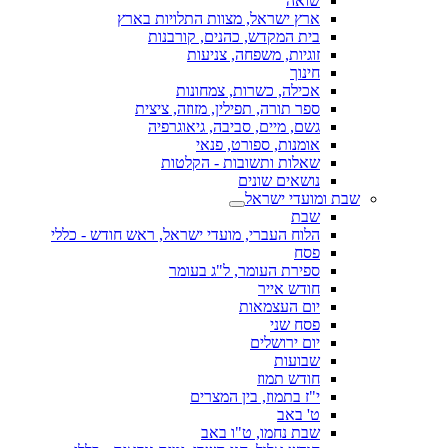
שואה
ארץ ישראל, מצוות התלויות בארץ
בית המקדש, כהנים, קורבנות
זוגיות, משפחה, צניעות
חינוך
אכילה, כשרות, צמחונות
ספר תורה, תפילין, מזוזה, ציצית
גשם, מיים, סביבה, גיאוגרפיה
אומנות, ספורט, פנאי
שאלות ותשובות - הקלטות
נושאים שונים
שבת ומועדי ישראל
שבת
הלוח העברי, מועדי ישראל, ראש חודש - כללי
פסח
ספירת העומר, ל"ג בעומר
חודש אייר
יום העצמאות
פסח שני
יום ירושלים
שבועות
חודש תמוז
י"ז בתמוז, בין המצרים
ט' באב
שבת נחמו, ט"ו באב