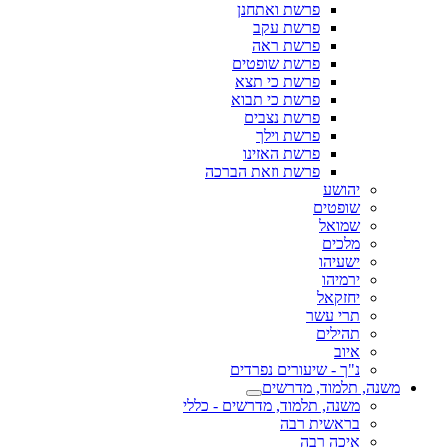
פרשת ואתחנן
פרשת עקב
פרשת ראה
פרשת שופטים
פרשת כי תצא
פרשת כי תבוא
פרשת נצבים
פרשת וילך
פרשת האזינו
פרשת וזאת הברכה
יהושע
שופטים
שמואל
מלכים
ישעיהו
ירמיהו
יחזקאל
תרי עשר
תהילים
איוב
נ"ך - שיעורים נפרדים
משנה, תלמוד, מדרשים
משנה, תלמוד, מדרשים - כללי
בראשית רבה
איכה רבה