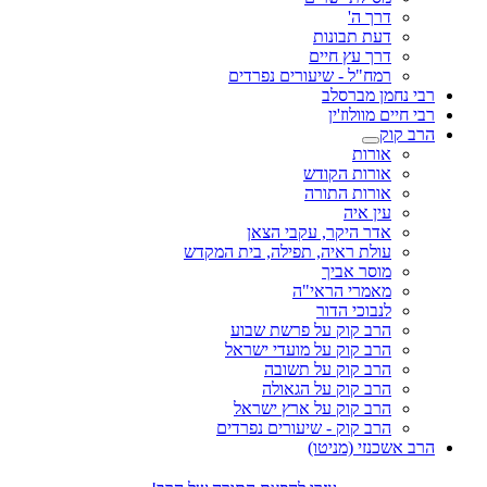
דרך ה'
דעת תבונות
דרך עץ חיים
רמח"ל - שיעורים נפרדים
רבי נחמן מברסלב
רבי חיים מוולוז'ין
הרב קוק
אורות
אורות הקודש
אורות התורה
עין איה
אדר היקר, עקבי הצאן
עולת ראיה, תפילה, בית המקדש
מוסר אביך
מאמרי הראי"ה
לנבוכי הדור
הרב קוק על פרשת שבוע
הרב קוק על מועדי ישראל
הרב קוק על תשובה
הרב קוק על הגאולה
הרב קוק על ארץ ישראל
הרב קוק - שיעורים נפרדים
הרב אשכנזי (מניטו)