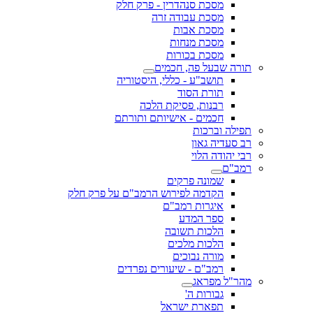
מסכת סנהדרין - פרק חלק
מסכת עבודה זרה
מסכת אבות
מסכת מנחות
מסכת בכורות
תורה שבעל פה, חכמים
תושב"ע - כללי, היסטוריה
תורת הסוד
רבנות, פסיקת הלכה
חכמים - אישיותם ותורתם
תפילה וברכות
רב סעדיה גאון
רבי יהודה הלוי
רמב"ם
שמונה פרקים
הקדמה לפירוש הרמב"ם על פרק חלק
איגרות רמב"ם
ספר המדע
הלכות תשובה
הלכות מלכים
מורה נבוכים
רמב"ם - שיעורים נפרדים
מהר"ל מפראג
גבורות ה'
תפארת ישראל