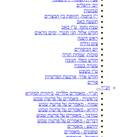
יום ירושלים
שבועות
י"ז בתמוז, תקופת בין המצרים
תשעה באב
שבת נחמו, ט"ו באב
חודש אלול, חגי תשרי, ימים נוראים
ראש השנה
צום גדליה
יום הכיפורים
סוכות, שמחת תורה
חודש כסלו, חנוכה
עשרה בטבת
ט"ו בשבט
חודש אדר, ארבעת הפרשיות
פורים
תנ"ך
תנ"ך - מאמרים כלליים, ביקורת המקרא
בראשית - מאמרים על פרשת שבוע
שמות - מאמרים על פרשת שבוע
ויקרא - מאמרים על פרשת שבוע
במדבר - מאמרים על פרשת שבוע
דברים - מאמרים על פרשת שבוע
יהושע - מאמרים
שופטים - מאמרים