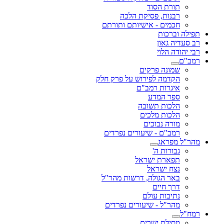
תורת הסוד
רבנות, פסיקת הלכה
חכמים - אישיותם ותורתם
תפילה וברכות
רב סעדיה גאון
רבי יהודה הלוי
רמב"ם
שמונה פרקים
הקדמה לפירוש על פרק חלק
איגרות רמב"ם
ספר המדע
הלכות תשובה
הלכות מלכים
מורה נבוכים
רמב"ם - שיעורים נפרדים
מהר"ל מפראג
גבורות ה'
תפארת ישראל
נצח ישראל
באר הגולה, דרשות מהר"ל
דרך חיים
נתיבות עולם
מהר"ל - שיעורים נפרדים
רמח"ל
מסילת ישרים