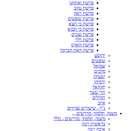
פרשת ואתחנן
פרשת עקב
פרשת ראה
פרשת שופטים
פרשת כי תצא
פרשת כי תבוא
פרשת נצבים
פרשת וילך
פרשת האזינו
פרשת וזאת הברכה
יהושע
שופטים
שמואל
מלכים
ישעיהו
ירמיהו
יחזקאל
תרי עשר
תהילים
איוב
נ"ך - שיעורים נפרדים
משנה, תלמוד, מדרשים
משנה, תלמוד, מדרשים - כללי
בראשית רבה
איכה רבה