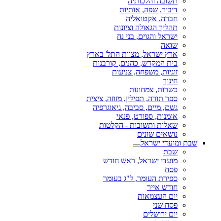
תשובה והלכותיה
דיבור, שפה, אותיות
חברה, אקטואליה
תהליך הגאולה וציונות
ישראל והגוים, בני נח
שואה
ארץ ישראל, מצוות התל' בארץ
בית המקדש, כהנים, קורבנות
זוגיות, משפחה, צניעות
חינוך
כשרות, צמחונות
ספר תורה, תפילין, מזוזה, ציצית
גשם, מיים, סביבה, גיאוגרפיה
אומנות, ספורט, פנאי
שאלות ותשובות - הקלטות
נושאים שונים
שבת ומועדי ישראל
שבת
מועדי ישראל, ראש חודש
פסח
ספירת העומר, ל"ג בעומר
חודש אייר
יום העצמאות
פסח שני
יום ירושלים