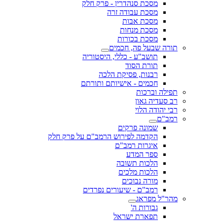
מסכת סנהדרין - פרק חלק
מסכת עבודה זרה
מסכת אבות
מסכת מנחות
מסכת בכורות
תורה שבעל פה, חכמים
תושב"ע - כללי, היסטוריה
תורת הסוד
רבנות, פסיקת הלכה
חכמים - אישיותם ותורתם
תפילה וברכות
רב סעדיה גאון
רבי יהודה הלוי
רמב"ם
שמונה פרקים
הקדמה לפירוש הרמב"ם על פרק חלק
איגרות רמב"ם
ספר המדע
הלכות תשובה
הלכות מלכים
מורה נבוכים
רמב"ם - שיעורים נפרדים
מהר"ל מפראג
גבורות ה'
תפארת ישראל