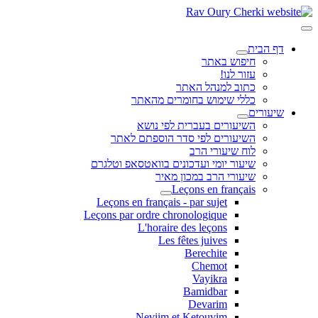
דף הבית
חיפוש באתר
עזור לנו!
כתוב למנהל האתר
כללי שימוש בחומרים מהאתר
שיעורים
השיעורים בעברית לפי נושא
השיעורים לפי סדר הוספתם לאתר
לוח שיעורי הרב
שיעור יומי ועדכונים בוואטסאפ וטלגרם
שיעורי הרב במכון מאיר
Leçons en français
Leçons en français - par sujet
Leçons par ordre chronologique
L'horaire des leçons
Les fêtes juives
Berechite
Chemot
Vayikra
Bamidbar
Devarim
Neviim et Ketouvim