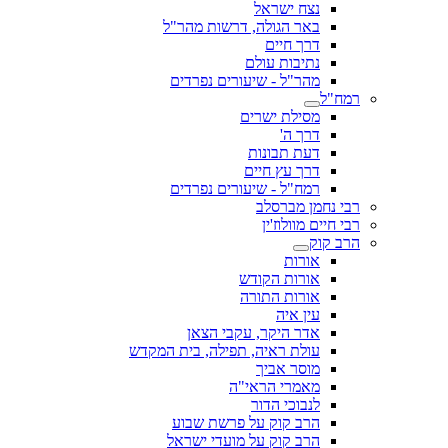
נצח ישראל
באר הגולה, דרשות מהר"ל
דרך חיים
נתיבות עולם
מהר"ל - שיעורים נפרדים
רמח"ל
מסילת ישרים
דרך ה'
דעת תבונות
דרך עץ חיים
רמח"ל - שיעורים נפרדים
רבי נחמן מברסלב
רבי חיים מוולוז'ין
הרב קוק
אורות
אורות הקודש
אורות התורה
עין איה
אדר היקר, עקבי הצאן
עולת ראיה, תפילה, בית המקדש
מוסר אביך
מאמרי הראי"ה
לנבוכי הדור
הרב קוק על פרשת שבוע
הרב קוק על מועדי ישראל