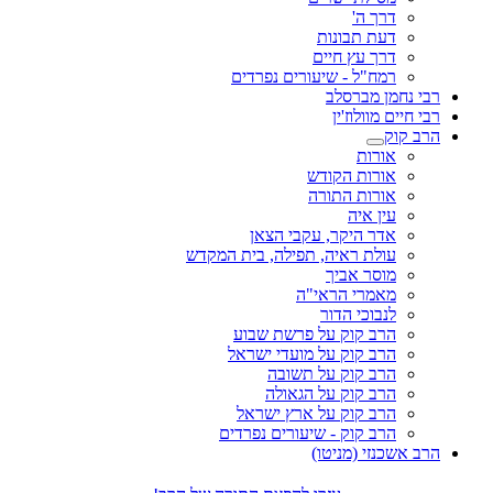
דרך ה'
דעת תבונות
דרך עץ חיים
רמח"ל - שיעורים נפרדים
רבי נחמן מברסלב
רבי חיים מוולוז'ין
הרב קוק
אורות
אורות הקודש
אורות התורה
עין איה
אדר היקר, עקבי הצאן
עולת ראיה, תפילה, בית המקדש
מוסר אביך
מאמרי הראי"ה
לנבוכי הדור
הרב קוק על פרשת שבוע
הרב קוק על מועדי ישראל
הרב קוק על תשובה
הרב קוק על הגאולה
הרב קוק על ארץ ישראל
הרב קוק - שיעורים נפרדים
הרב אשכנזי (מניטו)