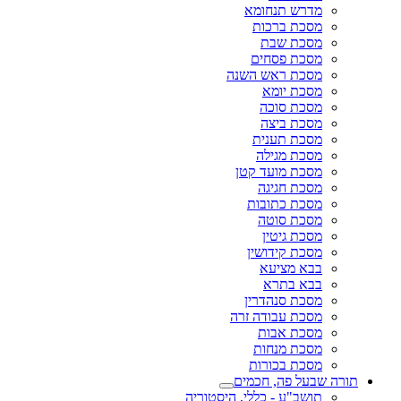
מדרש תנחומא
מסכת ברכות
מסכת שבת
מסכת פסחים
מסכת ראש השנה
מסכת יומא
מסכת סוכה
מסכת ביצה
מסכת תענית
מסכת מגילה
מסכת מועד קטן
מסכת חגיגה
מסכת כתובות
מסכת סוטה
מסכת גיטין
מסכת קידושין
בבא מציעא
בבא בתרא
מסכת סנהדרין
מסכת עבודה זרה
מסכת אבות
מסכת מנחות
מסכת בכורות
תורה שבעל פה, חכמים
תושב"ע - כללי, היסטוריה