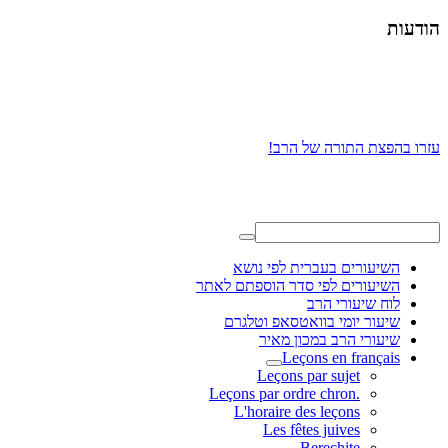
הודעות
עזרו בהפצת התורה של הרב!
השיעורים בעברית לפי נושא
השיעורים לפי סדר הוספתם לאתר
לוח שיעורי הרב
שיעור יומי בוואטסאפ וטלגרם
שיעורי הרב במכון מאיר
Leçons en français
Leçons par sujet
.Leçons par ordre chron
L'horaire des leçons
Les fêtes juives
Berechite