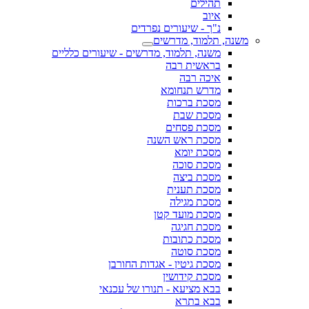
תהילים
איוב
נ"ך - שיעורים נפרדים
משנה, תלמוד, מדרשים
משנה, תלמוד, מדרשים - שיעורים כלליים
בראשית רבה
איכה רבה
מדרש תנחומא
מסכת ברכות
מסכת שבת
מסכת פסחים
מסכת ראש השנה
מסכת יומא
מסכת סוכה
מסכת ביצה
מסכת תענית
מסכת מגילה
מסכת מועד קטן
מסכת חגיגה
מסכת כתובות
מסכת סוטה
מסכת גיטין - אגדות החורבן
מסכת קידושין
בבא מציעא - תנורו של עכנאי
בבא בתרא