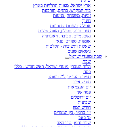
שואה
ארץ ישראל, מצוות התלויות בארץ
בית המקדש, כהנים, קורבנות
זוגיות, משפחה, צניעות
חינוך
אכילה, כשרות, צמחונות
ספר תורה, תפילין, מזוזה, ציצית
גשם, מיים, סביבה, גיאוגרפיה
אומנות, ספורט, פנאי
שאלות ותשובות - הקלטות
נושאים שונים
שבת ומועדי ישראל
שבת
הלוח העברי, מועדי ישראל, ראש חודש - כללי
פסח
ספירת העומר, ל"ג בעומר
חודש אייר
יום העצמאות
פסח שני
יום ירושלים
שבועות
חודש תמוז
י"ז בתמוז, בין המצרים
ט' באב
שבת נחמו, ט"ו באב