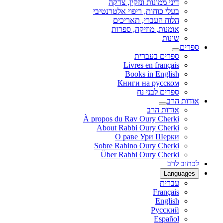
דיני ממונות ונזקין, צדקה
בעלי כוחות, ריפוי אלטרנטיבי
הלוח העברי, תאריכים
אומנות, מוזיקה, ספרות
שונות
ספרים
ספרים בעברית
Livres en français
Books in English
Книги на русском
ספרים לבני נח
אודות הרב
אודות הרב
À propos du Rav Oury Cherki
About Rabbi Oury Cherki
О раве Ури Шерки
Sobre Rabino Oury Cherki
Über Rabbi Oury Cherki
לכתוב לרב
Languages
עברית
Français
English
Русский
Español