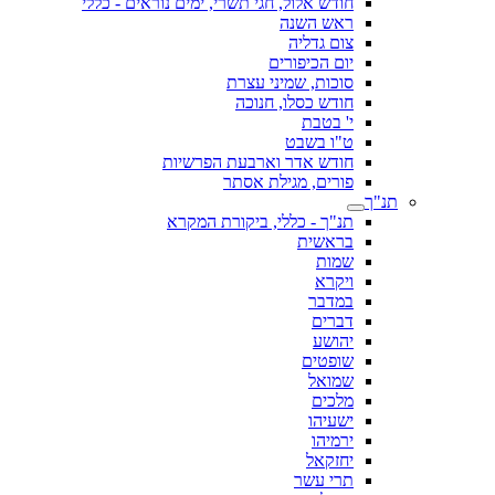
חודש אלול, חגי תשרי, ימים נוראים - כללי
ראש השנה
צום גדליה
יום הכיפורים
סוכות, שמיני עצרת
חודש כסלו, חנוכה
י' בטבת
ט"ו בשבט
חודש אדר וארבעת הפרשיות
פורים, מגילת אסתר
תנ"ך
תנ"ך - כללי, ביקורת המקרא
בראשית
שמות
ויקרא
במדבר
דברים
יהושע
שופטים
שמואל
מלכים
ישעיהו
ירמיהו
יחזקאל
תרי עשר