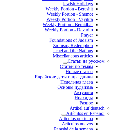
Jewish Holidays
Weekly Portion - Bereshit
Weekly Portion - Shemot
Weekly Portion - Vayikra
Weekly Portion - Bemidbar
Weekly Portion - Devarim
Prayer
Foundations of Judaism
Zionism, Redemption
Israel and the Nations
Miscellaneous articles
Статьи на русском
Статьи по темам
Новые статьи
Еврейские даты и праздники
Недельная глава
Основы иудаизма
Актуалия
Ноахиды
Разное
Artikel auf deutsch
Artículos en Español
Artículos por tema
Artículos nuevos
Parashá de la semana