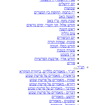
יום ירושלים
שבועות
י"ז בתמוז, תקופת בין המצרים
תשעה באב
שבת נחמו, ט"ו באב
חודש אלול, חגי תשרי, ימים נוראים
ראש השנה
צום גדליה
יום הכיפורים
סוכות, שמחת תורה
חודש כסלו, חנוכה
עשרה בטבת
ט"ו בשבט
חודש אדר, ארבעת הפרשיות
פורים
תנ"ך
תנ"ך - מאמרים כלליים, ביקורת המקרא
בראשית - מאמרים על פרשת שבוע
שמות - מאמרים על פרשת שבוע
ויקרא - מאמרים על פרשת שבוע
במדבר - מאמרים על פרשת שבוע
דברים - מאמרים על פרשת שבוע
יהושע - מאמרים
שופטים - מאמרים