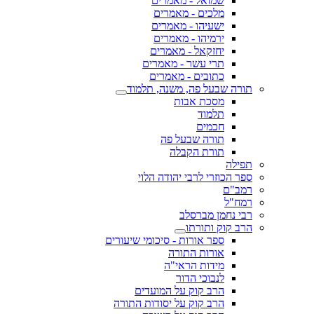
שמואל - מאמרים
מלכים - מאמרים
ישעיהו - מאמרים
ירמיהו - מאמרים
יחזקאל - מאמרים
תרי עשר - מאמרים
כתובים - מאמרים
תורה שבעל פה, משנה, תלמוד
מסכת אבות
תלמוד
חכמים
תורה שבעל פה
תורת הקבלה
תפילה
ספר הכוזרי לרבי יהודה הלוי
רמב"ם
רמח"ל
רבי נחמן מברסלב
הרב קוק ותורתו
ספר אורות - סיכומי שיעורים
אורות התורה
מידות הראי"ה
לנבוכי הדור
הרב קוק על המועדים
הרב קוק על יסודות התורה