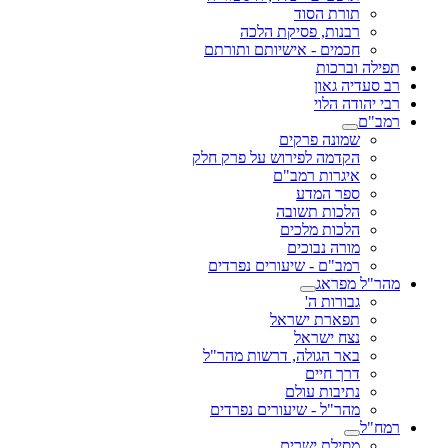
תורת הסוד
רבנות, פסיקת הלכה
חכמים - אישיותם ותורתם
תפילה וברכות
רב סעדיה גאון
רבי יהודה הלוי
רמב"ם
שמונה פרקים
הקדמה לפירוש על פרק חלק
איגרות רמב"ם
ספר המדע
הלכות תשובה
הלכות מלכים
מורה נבוכים
רמב"ם - שיעורים נפרדים
מהר"ל מפראג
גבורות ה'
תפארת ישראל
נצח ישראל
באר הגולה, דרשות מהר"ל
דרך חיים
נתיבות עולם
מהר"ל - שיעורים נפרדים
רמח"ל
מסילת ישרים