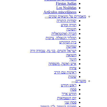
Fiestas Judías
Los Noájidas
Artículos misceláneos
מאמרים על נושאים שונים
יסודות התורה
תורה ומדע
תשובה
חברה ואקטואליה
תהליך הגאולה, ציונות
בית המקדש
שמיטה
ישראל והגוים, בני נח, עבודה זרה
השואה
חינוך
איש ואשה, משפחה
צחוק
ראינות עם הרב
שונות
מועדים
ראש חודש
פסח
חודש אייר
יום העצמאות
פסח שני
ספירת העומר, ל"ג בעומר