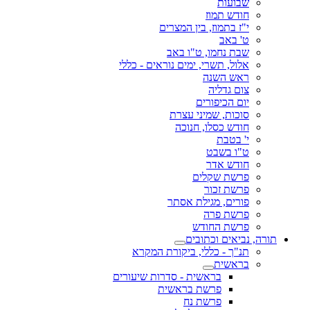
שבועות
חודש תמוז
י"ז בתמוז, בין המצרים
ט' באב
שבת נחמו, ט"ו באב
אלול, תשרי, ימים נוראים - כללי
ראש השנה
צום גדליה
יום הכיפורים
סוכות, שמיני עצרת
חודש כסלו, חנוכה
י' בטבת
ט"ו בשבט
חודש אדר
פרשת שקלים
פרשת זכור
פורים, מגילת אסתר
פרשת פרה
פרשת החודש
תורה, נביאים וכתובים
תנ"ך - כללי, ביקורת המקרא
בראשית
בראשית - סדרות שיעורים
פרשת בראשית
פרשת נח