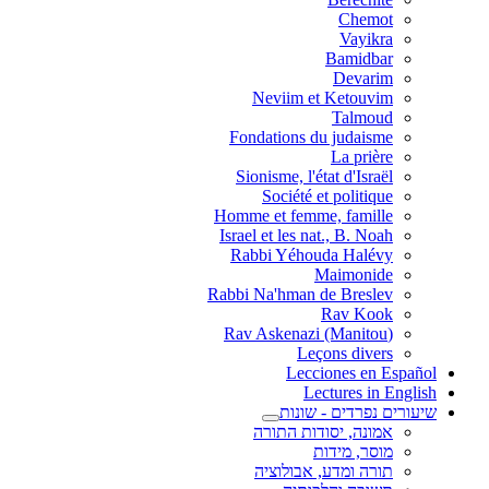
Chemot
Vayikra
Bamidbar
Devarim
Neviim et Ketouvim
Talmoud
Fondations du judaisme
La prière
Sionisme, l'état d'Israël
Société et politique
Homme et femme, famille
Israel et les nat., B. Noah
Rabbi Yéhouda Halévy
Maimonide
Rabbi Na'hman de Breslev
Rav Kook
(Rav Askenazi (Manitou
Leçons divers
Lecciones en Español
Lectures in English
שיעורים נפרדים - שונות
אמונה, יסודות התורה
מוסר, מידות
תורה ומדע, אבולוציה