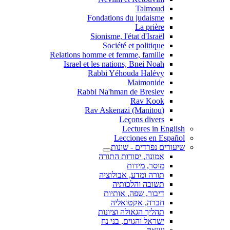
Talmoud
Fondations du judaisme
La prière
Sionisme, l'état d'Israël
Société et politique
Relations homme et femme, famille
Israel et les nations, Bnei Noah
Rabbi Yéhouda Halévy
Maimonide
Rabbi Na'hman de Breslev
Rav Kook
(Rav Askenazi (Manitou
Leçons divers
Lectures in English
Lecciones en Español
שיעורים נפרדים - שונות
אמונה, יסודות התורה
מוסר, מידות
תורה ומדע, אבולוציה
תשובה והלכותיה
דיבור, שפה, אותיות
חברה, אקטואליה
תהליך הגאולה וציונות
ישראל והגוים, בני נח