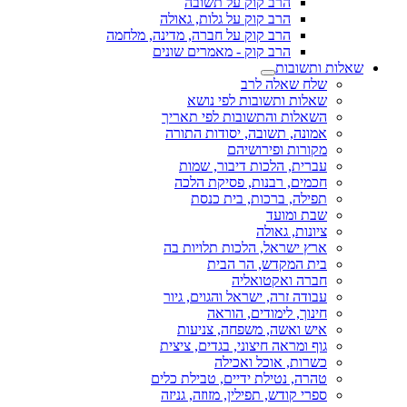
הרב קוק על תשובה
הרב קוק על גלות, גאולה
הרב קוק על חברה, מדינה, מלחמה
הרב קוק - מאמרים שונים
שאלות ותשובות
שלח שאלה לרב
שאלות ותשובות לפי נושא
השאלות והתשובות לפי תאריך
אמונה, תשובה, יסודות התורה
מקורות ופירושיהם
עברית, הלכות דיבור, שמות
חכמים, רבנות, פסיקת הלכה
תפילה, ברכות, בית כנסת
שבת ומועד
ציונות, גאולה
ארץ ישראל, הלכות תלויות בה
בית המקדש, הר הבית
חברה ואקטואליה
עבודה זרה, ישראל והגוים, גיור
חינוך, לימודים, הוראה
איש ואשה, משפחה, צניעות
גוף ומראה חיצוני, בגדים, ציצית
כשרות, אוכל ואכילה
טהרה, נטילת ידיים, טבילת כלים
ספרי קודש, תפילין, מזוזה, גניזה