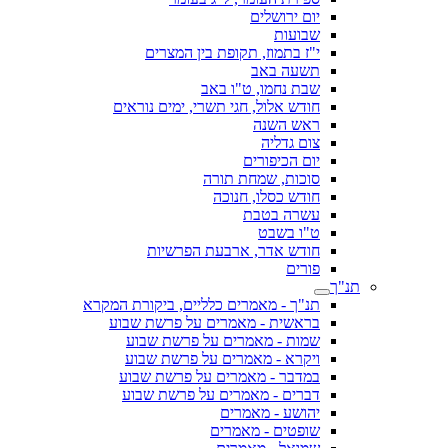
יום ירושלים
שבועות
י"ז בתמוז, תקופת בין המצרים
תשעה באב
שבת נחמו, ט"ו באב
חודש אלול, חגי תשרי, ימים נוראים
ראש השנה
צום גדליה
יום הכיפורים
סוכות, שמחת תורה
חודש כסלו, חנוכה
עשרה בטבת
ט"ו בשבט
חודש אדר, ארבעת הפרשיות
פורים
תנ"ך
תנ"ך - מאמרים כלליים, ביקורת המקרא
בראשית - מאמרים על פרשת שבוע
שמות - מאמרים על פרשת שבוע
ויקרא - מאמרים על פרשת שבוע
במדבר - מאמרים על פרשת שבוע
דברים - מאמרים על פרשת שבוע
יהושע - מאמרים
שופטים - מאמרים