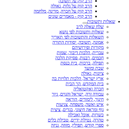
הרב קוק על תשובה
הרב קוק על גלות, גאולה
הרב קוק על חברה, מדינה, מלחמה
הרב קוק - מאמרים שונים
שאלות ותשובות
שלח שאלה לרב
שאלות ותשובות לפי נושא
השאלות והתשובות לפי תאריך
אמונה, תשובה, יסודות התורה
מקורות ופירושיהם
עברית, הלכות דיבור, שמות
חכמים, רבנות, פסיקת הלכה
תפילה, ברכות, בית כנסת
שבת ומועד
ציונות, גאולה
ארץ ישראל, הלכות תלויות בה
בית המקדש, הר הבית
חברה ואקטואליה
עבודה זרה, ישראל והגוים, גיור
חינוך, לימודים, הוראה
איש ואשה, משפחה, צניעות
גוף ומראה חיצוני, בגדים, ציצית
כשרות, אוכל ואכילה
טהרה, נטילת ידיים, טבילת כלים
ספרי קודש, תפילין, מזוזה, גניזה