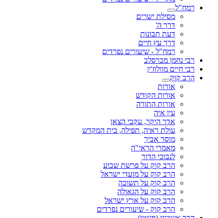
רמח"ל
מסילת ישרים
דרך ה'
דעת תבונות
דרך עץ חיים
רמח"ל - שיעורים נפרדים
רבי נחמן מברסלב
רבי חיים מוולוז'ין
הרב קוק
אורות
אורות הקודש
אורות התורה
עין איה
אדר היקר, עקבי הצאן
עולת ראיה, תפילה, בית המקדש
מוסר אביך
מאמרי הראי"ה
לנבוכי הדור
הרב קוק על פרשת שבוע
הרב קוק על מועדי ישראל
הרב קוק על תשובה
הרב קוק על הגאולה
הרב קוק על ארץ ישראל
הרב קוק - שיעורים נפרדים
הרב אשכנזי (מניטו)