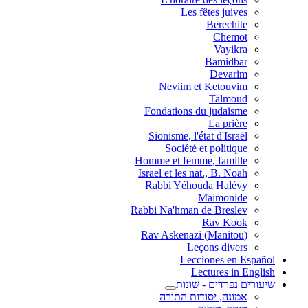
Les fêtes juives
Berechite
Chemot
Vayikra
Bamidbar
Devarim
Neviim et Ketouvim
Talmoud
Fondations du judaisme
La prière
Sionisme, l'état d'Israël
Société et politique
Homme et femme, famille
Israel et les nat., B. Noah
Rabbi Yéhouda Halévy
Maimonide
Rabbi Na'hman de Breslev
Rav Kook
(Rav Askenazi (Manitou
Leçons divers
Lecciones en Español
Lectures in English
שיעורים נפרדים - שונות
אמונה, יסודות התורה