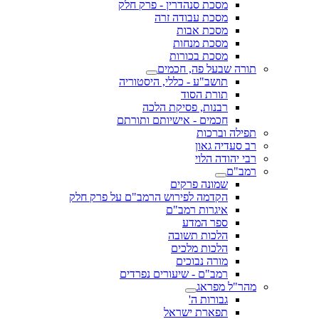
מסכת סנהדרין - פרק חלק
מסכת עבודה זרה
מסכת אבות
מסכת מנחות
מסכת בכורות
תורה שבעל פה, חכמים
תושב"ע - כללי, היסטוריה
תורת הסוד
רבנות, פסיקת הלכה
חכמים - אישיותם ותורתם
תפילה וברכות
רב סעדיה גאון
רבי יהודה הלוי
רמב"ם
שמונה פרקים
הקדמה לפירוש הרמב"ם על פרק חלק
איגרות רמב"ם
ספר המדע
הלכות תשובה
הלכות מלכים
מורה נבוכים
רמב"ם - שיעורים נפרדים
מהר"ל מפראג
גבורות ה'
תפארת ישראל