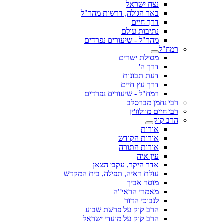
נצח ישראל
באר הגולה, דרשות מהר"ל
דרך חיים
נתיבות עולם
מהר"ל - שיעורים נפרדים
רמח"ל
מסילת ישרים
דרך ה'
דעת תבונות
דרך עץ חיים
רמח"ל - שיעורים נפרדים
רבי נחמן מברסלב
רבי חיים מוולוז'ין
הרב קוק
אורות
אורות הקודש
אורות התורה
עין איה
אדר היקר, עקבי הצאן
עולת ראיה, תפילה, בית המקדש
מוסר אביך
מאמרי הראי"ה
לנבוכי הדור
הרב קוק על פרשת שבוע
הרב קוק על מועדי ישראל