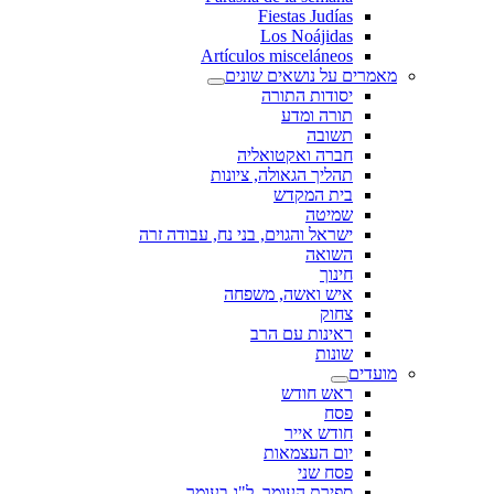
Fiestas Judías
Los Noájidas
Artículos misceláneos
מאמרים על נושאים שונים
יסודות התורה
תורה ומדע
תשובה
חברה ואקטואליה
תהליך הגאולה, ציונות
בית המקדש
שמיטה
ישראל והגוים, בני נח, עבודה זרה
השואה
חינוך
איש ואשה, משפחה
צחוק
ראינות עם הרב
שונות
מועדים
ראש חודש
פסח
חודש אייר
יום העצמאות
פסח שני
ספירת העומר, ל"ג בעומר