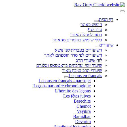
דף הבית
חיפוש באתר
עזור לנו!
כתוב למנהל האתר
כללי שימוש בחומרים מהאתר
שיעורים
השיעורים בעברית לפי נושא
השיעורים לפי סדר הוספתם לאתר
לוח שיעורי הרב
שיעור יומי ועדכונים בוואטסאפ וטלגרם
שיעורי הרב במכון מאיר
Leçons en français
Leçons en français - par sujet
Leçons par ordre chronologique
L'horaire des leçons
Les fêtes juives
Berechite
Chemot
Vayikra
Bamidbar
Devarim
Neviim et Ketouvim