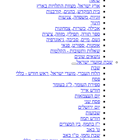
שואה
ארץ ישראל, מצוות התלויות בארץ
בית המקדש, כהנים, קורבנות
זוגיות, משפחה, צניעות
חינוך
אכילה, כשרות, צמחונות
ספר תורה, תפילין, מזוזה, ציצית
גשם, מיים, סביבה, גיאוגרפיה
אומנות, ספורט, פנאי
שאלות ותשובות - הקלטות
נושאים שונים
שבת ומועדי ישראל
שבת
הלוח העברי, מועדי ישראל, ראש חודש - כללי
פסח
ספירת העומר, ל"ג בעומר
חודש אייר
יום העצמאות
פסח שני
יום ירושלים
שבועות
חודש תמוז
י"ז בתמוז, בין המצרים
ט' באב
שבת נחמו, ט"ו באב