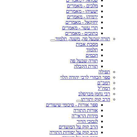
שמואל - מאמרים
מלכים - מאמרים
ישעיהו - מאמרים
ירמיהו - מאמרים
יחזקאל - מאמרים
תרי עשר - מאמרים
כתובים - מאמרים
תורה שבעל פה, משנה, תלמוד
מסכת אבות
תלמוד
חכמים
תורה שבעל פה
תורת הקבלה
תפילה
ספר הכוזרי לרבי יהודה הלוי
רמב"ם
רמח"ל
רבי נחמן מברסלב
הרב קוק ותורתו
ספר אורות - סיכומי שיעורים
אורות התורה
מידות הראי"ה
לנבוכי הדור
הרב קוק על המועדים
הרב קוק על יסודות התורה