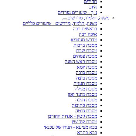
תהילים
איוב
נ"ך - שיעורים נפרדים
משנה, תלמוד, מדרשים
משנה, תלמוד, מדרשים - שיעורים כלליים
בראשית רבה
איכה רבה
מדרש תנחומא
מסכת ברכות
מסכת שבת
מסכת פסחים
מסכת ראש השנה
מסכת יומא
מסכת סוכה
מסכת ביצה
מסכת תענית
מסכת מגילה
מסכת מועד קטן
מסכת חגיגה
מסכת כתובות
מסכת סוטה
מסכת גיטין - אגדות החורבן
מסכת קידושין
בבא מציעא - תנורו של עכנאי
בבא בתרא