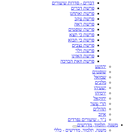
דברים - סדרות שיעורים
פרשת דברים
פרשת ואתחנן
פרשת עקב
פרשת ראה
פרשת שופטים
פרשת כי תצא
פרשת כי תבוא
פרשת נצבים
פרשת וילך
פרשת האזינו
פרשת וזאת הברכה
יהושע
שופטים
שמואל
מלכים
ישעיהו
ירמיהו
יחזקאל
תרי עשר
תהילים
איוב
נ"ך - שיעורים נפרדים
משנה, תלמוד, מדרשים
משנה, תלמוד, מדרשים - כללי