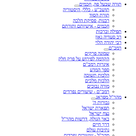
תורה שבעל פה, חכמים
תושב"ע - כללי, היסטוריה
תורת הסוד
רבנות, פסיקת הלכה
חכמים - אישיותם ותורתם
תפילה וברכות
רב סעדיה גאון
רבי יהודה הלוי
רמב"ם
שמונה פרקים
הקדמה לפירוש על פרק חלק
איגרות רמב"ם
ספר המדע
הלכות תשובה
הלכות מלכים
מורה נבוכים
רמב"ם - שיעורים נפרדים
מהר"ל מפראג
גבורות ה'
תפארת ישראל
נצח ישראל
באר הגולה, דרשות מהר"ל
דרך חיים
נתיבות עולם
מהר"ל - שיעורים נפרדים