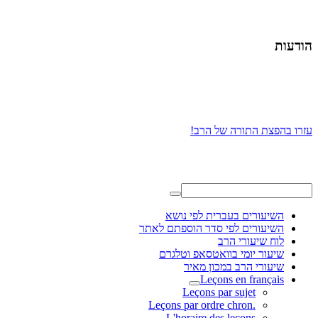
הודעות
עזרו בהפצת התורה של הרב!
השיעורים בעברית לפי נושא
השיעורים לפי סדר הוספתם לאתר
לוח שיעורי הרב
שיעור יומי בוואטסאפ וטלגרם
שיעורי הרב במכון מאיר
Leçons en français
Leçons par sujet
.Leçons par ordre chron
L'horaire des leçons