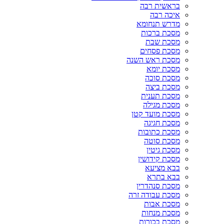
בראשית רבה
איכה רבה
מדרש תנחומא
מסכת ברכות
מסכת שבת
מסכת פסחים
מסכת ראש השנה
מסכת יומא
מסכת סוכה
מסכת ביצה
מסכת תענית
מסכת מגילה
מסכת מועד קטן
מסכת חגיגה
מסכת כתובות
מסכת סוטה
מסכת גיטין
מסכת קידושין
בבא מציעא
בבא בתרא
מסכת סנהדרין
מסכת עבודה זרה
מסכת אבות
מסכת מנחות
מסכת בכורות