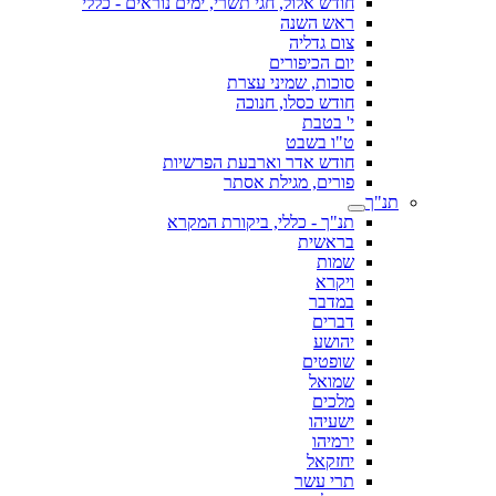
חודש אלול, חגי תשרי, ימים נוראים - כללי
ראש השנה
צום גדליה
יום הכיפורים
סוכות, שמיני עצרת
חודש כסלו, חנוכה
י' בטבת
ט"ו בשבט
חודש אדר וארבעת הפרשיות
פורים, מגילת אסתר
תנ"ך
תנ"ך - כללי, ביקורת המקרא
בראשית
שמות
ויקרא
במדבר
דברים
יהושע
שופטים
שמואל
מלכים
ישעיהו
ירמיהו
יחזקאל
תרי עשר