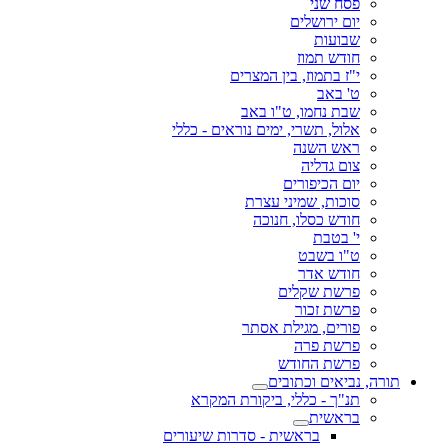
פסח שני
יום ירושלים
שבועות
חודש תמוז
י"ז בתמוז, בין המצרים
ט' באב
שבת נחמו, ט"ו באב
אלול, תשרי, ימים נוראים - כללי
ראש השנה
צום גדליה
יום הכיפורים
סוכות, שמיני עצרת
חודש כסלו, חנוכה
י' בטבת
ט"ו בשבט
חודש אדר
פרשת שקלים
פרשת זכור
פורים, מגילת אסתר
פרשת פרה
פרשת החודש
תורה, נביאים וכתובים
תנ"ך - כללי, ביקורת המקרא
בראשית
בראשית - סדרות שיעורים