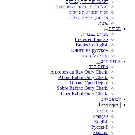
דיני ממונות ונזקין, צדקה
בעלי כוחות, ריפוי אלטרנטיבי
הלוח העברי, תאריכים
אומנות, מוזיקה, ספרות
שונות
ספרים
ספרים בעברית
Livres en français
Books in English
Книги на русском
ספרים לבני נח
אודות הרב
אודות הרב
À propos du Rav Oury Cherki
About Rabbi Oury Cherki
О раве Ури Шерки
Sobre Rabino Oury Cherki
Über Rabbi Oury Cherki
לכתוב לרב
Languages
עברית
Français
English
Русский
Español