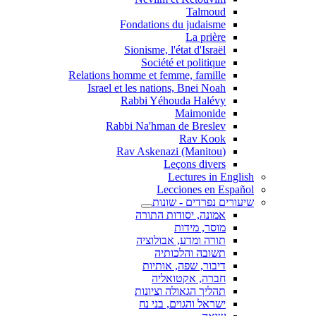
Talmoud
Fondations du judaisme
La prière
Sionisme, l'état d'Israël
Société et politique
Relations homme et femme, famille
Israel et les nations, Bnei Noah
Rabbi Yéhouda Halévy
Maimonide
Rabbi Na'hman de Breslev
Rav Kook
(Rav Askenazi (Manitou
Leçons divers
Lectures in English
Lecciones en Español
שיעורים נפרדים - שונות
אמונה, יסודות התורה
מוסר, מידות
תורה ומדע, אבולוציה
תשובה והלכותיה
דיבור, שפה, אותיות
חברה, אקטואליה
תהליך הגאולה וציונות
ישראל והגוים, בני נח