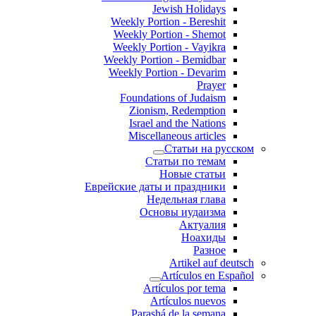
Jewish Holidays
Weekly Portion - Bereshit
Weekly Portion - Shemot
Weekly Portion - Vayikra
Weekly Portion - Bemidbar
Weekly Portion - Devarim
Prayer
Foundations of Judaism
Zionism, Redemption
Israel and the Nations
Miscellaneous articles
Статьи на русском
Статьи по темам
Новые статьи
Еврейские даты и праздники
Недельная глава
Основы иудаизма
Актуалия
Ноахиды
Разное
Artikel auf deutsch
Artículos en Español
Artículos por tema
Artículos nuevos
Parashá de la semana