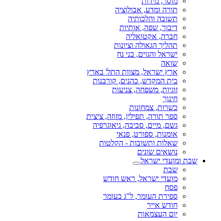
מוסר, מידות
תורה ומדע, אבולוציה
תשובה והלכותיה
דיבור, שפה, אותיות
חברה, אקטואליה
תהליך הגאולה וציונות
ישראל והגוים, בני נח
שואה
ארץ ישראל, מצוות התל' בארץ
בית המקדש, כהנים, קורבנות
זוגיות, משפחה, צניעות
חינוך
כשרות, צמחונות
ספר תורה, תפילין, מזוזה, ציצית
גשם, מיים, סביבה, גיאוגרפיה
אומנות, ספורט, פנאי
שאלות ותשובות - הקלטות
נושאים שונים
שבת ומועדי ישראל
שבת
מועדי ישראל, ראש חודש
פסח
ספירת העומר, ל"ג בעומר
חודש אייר
יום העצמאות